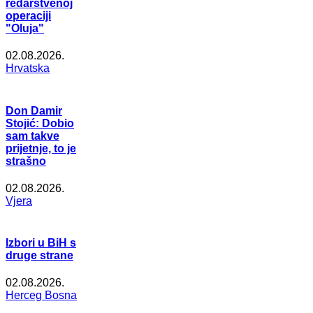
redarstvenoj
operaciji
"Oluja"
02.08.2026.
Hrvatska
Don Damir
Stojić: Dobio
sam takve
prijetnje, to je
strašno
02.08.2026.
Vjera
Izbori u BiH s
druge strane
02.08.2026.
Herceg Bosna