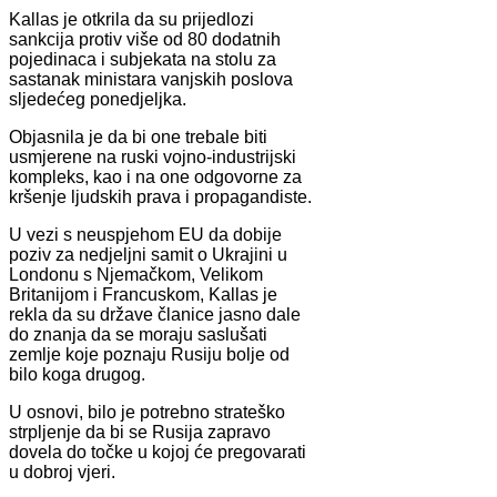
Kallas je otkrila da su prijedlozi
sankcija protiv više od 80 dodatnih
pojedinaca i subjekata na stolu za
sastanak ministara vanjskih poslova
sljedećeg ponedjeljka.
Objasnila je da bi one trebale biti
usmjerene na ruski vojno-industrijski
kompleks, kao i na one odgovorne za
kršenje ljudskih prava i propagandiste.
U vezi s neuspjehom EU da dobije
poziv za nedjeljni samit o Ukrajini u
Londonu s Njemačkom, Velikom
Britanijom i Francuskom, Kallas je
rekla da su države članice jasno dale
do znanja da se moraju saslušati
zemlje koje poznaju Rusiju bolje od
bilo koga drugog.
U osnovi, bilo je potrebno strateško
strpljenje da bi se Rusija zapravo
dovela do točke u kojoj će pregovarati
u dobroj vjeri.