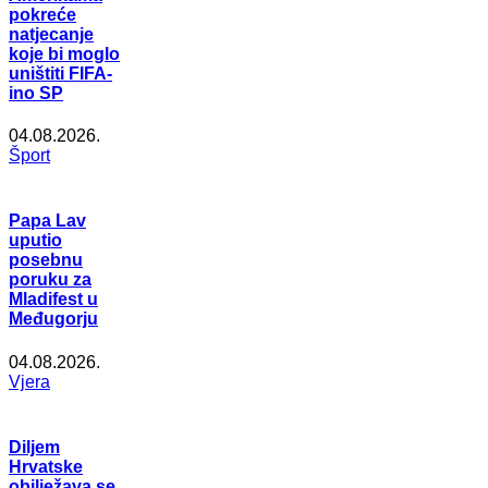
pokreće
natjecanje
koje bi moglo
uništiti FIFA-
ino SP
04.08.2026.
Šport
Papa Lav
uputio
posebnu
poruku za
Mladifest u
Međugorju
04.08.2026.
Vjera
Diljem
Hrvatske
obilježava se