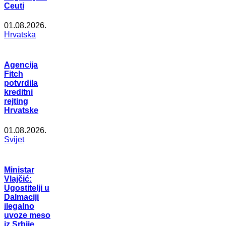
Ceuti
01.08.2026.
Hrvatska
Agencija
Fitch
potvrdila
kreditni
rejting
Hrvatske
01.08.2026.
Svijet
Ministar
Vlajčić:
Ugostitelji u
Dalmaciji
ilegalno
uvoze meso
iz Srbije