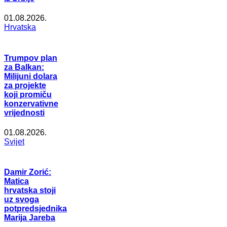
01.08.2026.
Hrvatska
Trumpov plan
za Balkan:
Milijuni dolara
za projekte
koji promiču
konzervativne
vrijednosti
01.08.2026.
Svijet
Damir Zorić:
Matica
hrvatska stoji
uz svoga
potpredsjednika
Marija Jareba