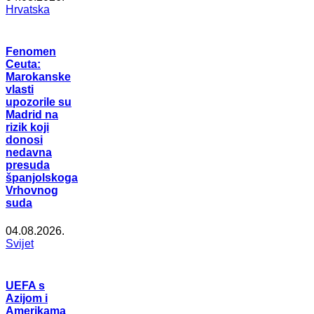
Hrvatska
Fenomen
Ceuta:
Marokanske
vlasti
upozorile su
Madrid na
rizik koji
donosi
nedavna
presuda
španjolskoga
Vrhovnog
suda
04.08.2026.
Svijet
UEFA s
Azijom i
Amerikama