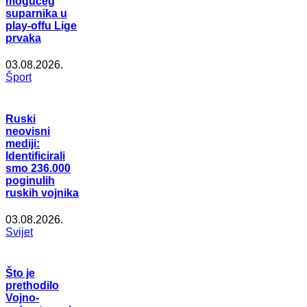
mogućeg
suparnika u
play-offu Lige
prvaka
03.08.2026.
Šport
Ruski
neovisni
mediji:
Identificirali
smo 236.000
poginulih
ruskih vojnika
03.08.2026.
Svijet
Što je
prethodilo
Vojno-