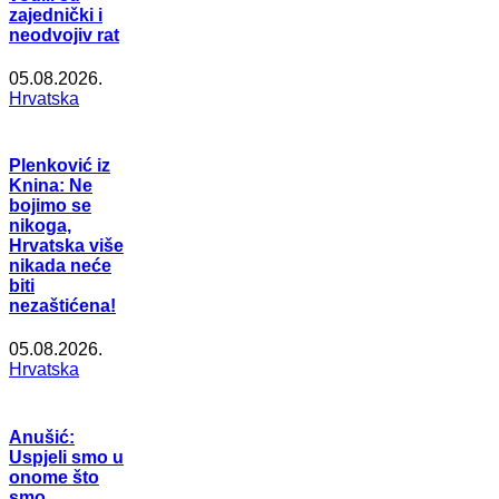
zajednički i
neodvojiv rat
05.08.2026.
Hrvatska
Plenković iz
Knina: Ne
bojimo se
nikoga,
Hrvatska više
nikada neće
biti
nezaštićena!
05.08.2026.
Hrvatska
Anušić:
Uspjeli smo u
onome što
smo