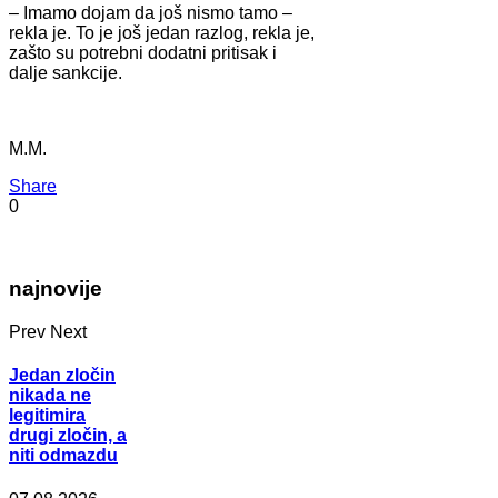
– Imamo dojam da još nismo tamo –
rekla je. To je još jedan razlog, rekla je,
zašto su potrebni dodatni pritisak i
dalje sankcije.
M.M.
Share
0
najnovije
Prev
Next
Jedan zločin
nikada ne
legitimira
drugi zločin, a
niti odmazdu