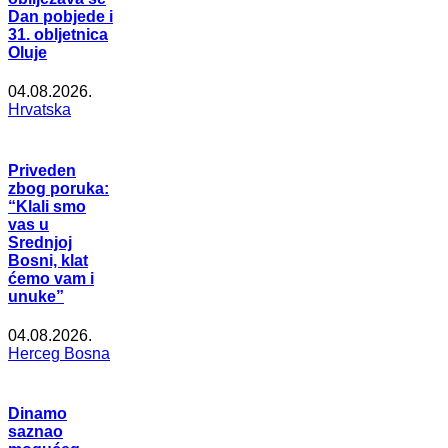
Dan pobjede i
31. obljetnica
Oluje
04.08.2026.
Hrvatska
Priveden
zbog poruka:
“Klali smo
vas u
Srednjoj
Bosni, klat
ćemo vam i
unuke”
04.08.2026.
Herceg Bosna
Dinamo
saznao