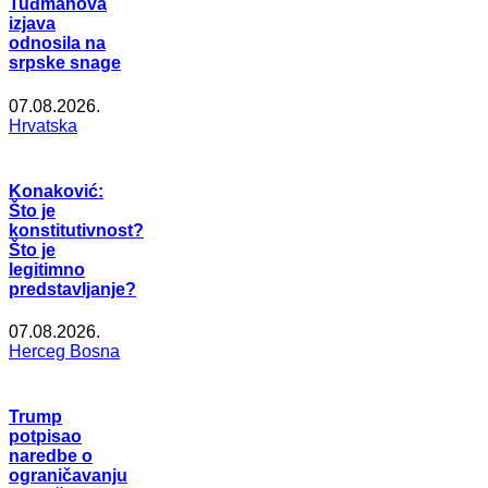
Tuđmanova
izjava
odnosila na
srpske snage
07.08.2026.
Hrvatska
Konaković:
Što je
konstitutivnost?
Što je
legitimno
predstavljanje?
07.08.2026.
Herceg Bosna
Trump
potpisao
naredbe o
ograničavanju