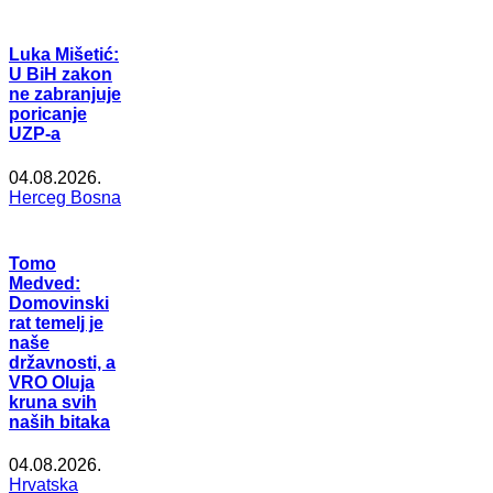
Luka Mišetić:
U BiH zakon
ne zabranjuje
poricanje
UZP-a
04.08.2026.
Herceg Bosna
Tomo
Medved:
Domovinski
rat temelj je
naše
državnosti, a
VRO Oluja
kruna svih
naših bitaka
04.08.2026.
Hrvatska