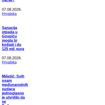
nacije?
07.08.2026.
Hrvatska
Sanacija
otpada u
Gospiću
mogla bi
koštati i do
125 mil. eura
07.08.2026.
Hrvatska
Mišetić: Svih
osam
međunarodnih
sudaca
jednoglasno
je utvrdilo da
se