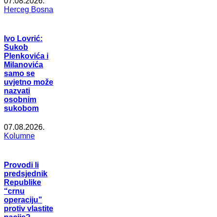
07.08.2026.
Herceg Bosna
Ivo Lovrić:
Sukob
Plenkovića i
Milanovića
samo se
uvjetno može
nazvati
osobnim
sukobom
07.08.2026.
Kolumne
Provodi li
predsjednik
Republike
“crnu
operaciju”
protiv vlastite