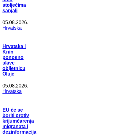
stoljećima
sanjali
05.08.2026.
Hrvatska
Hrvatska i
Knin
ponosno
slave
obljetnicu
Oluje
05.08.2026.
Hrvatska
EU će se
boriti protiv
krijumčarenja
migranata i
dezinformacija