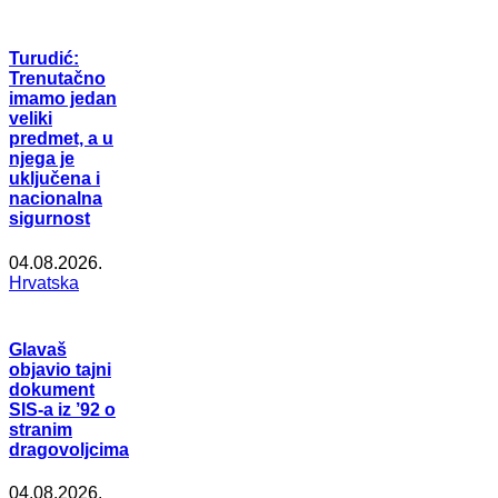
Turudić:
Trenutačno
imamo jedan
veliki
predmet, a u
njega je
uključena i
nacionalna
sigurnost
04.08.2026.
Hrvatska
Glavaš
objavio tajni
dokument
SIS-a iz ’92 o
stranim
dragovoljcima
04.08.2026.