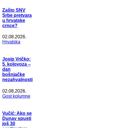
Zašto SNV
Srbe pretvara
u hrvatske
crnce?
02.08.2026.
Hrvatska
Josip Vričko:
5. kolovoza –
dan
bošnjačke
nezahvalnosti
02.08.2026.
Gost kolumne
Vučić: Ako se
Dunav spusti
još 30