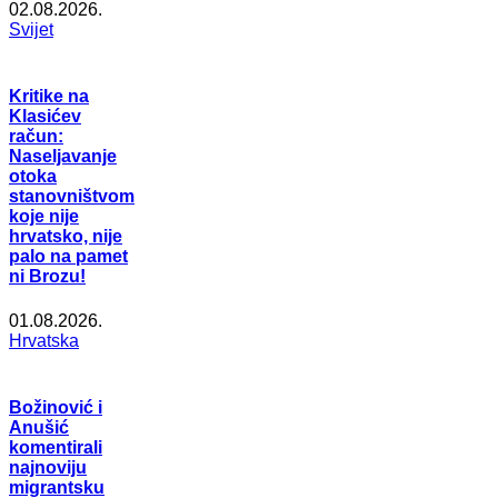
02.08.2026.
Svijet
Kritike na
Klasićev
račun:
Naseljavanje
otoka
stanovništvom
koje nije
hrvatsko, nije
palo na pamet
ni Brozu!
01.08.2026.
Hrvatska
Božinović i
Anušić
komentirali
najnoviju
migrantsku