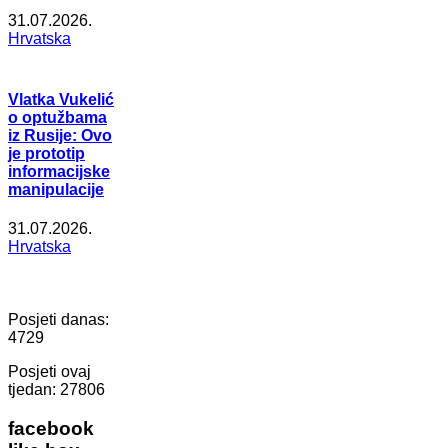
31.07.2026.
Hrvatska
Vlatka Vukelić
o optužbama
iz Rusije: Ovo
je prototip
informacijske
manipulacije
31.07.2026.
Hrvatska
Posjeti danas:
4729
Posjeti ovaj
tjedan:
27806
facebook