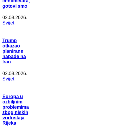
centimetara,
gotovi smo
02.08.2026.
Svijet
Trump
otkazao
planirane
napade na
Iran
02.08.2026.
Svijet
Europa u
ozbiljnim
problemima
zbog niskih
vodostaja
Rijeka