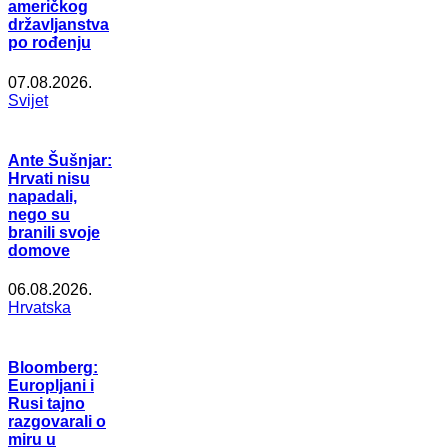
američkog
državljanstva
po rođenju
07.08.2026.
Svijet
Ante Šušnjar:
Hrvati nisu
napadali,
nego su
branili svoje
domove
06.08.2026.
Hrvatska
Bloomberg:
Europljani i
Rusi tajno
razgovarali o
miru u