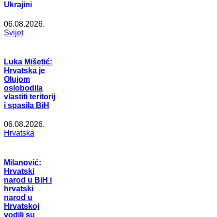
Ukrajini
06.08.2026.
Svijet
Luka Mišetić:
Hrvatska je
Olujom
oslobodila
vlastiti teritorij
i spasila BiH
06.08.2026.
Hrvatska
Milanović:
Hrvatski
narod u BiH i
hrvatski
narod u
Hrvatskoj
vodili su