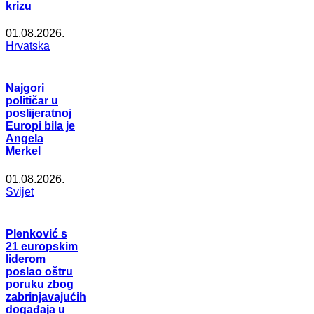
krizu
01.08.2026.
Hrvatska
Najgori
političar u
poslijeratnoj
Europi bila je
Angela
Merkel
01.08.2026.
Svijet
Plenković s
21 europskim
liderom
poslao oštru
poruku zbog
zabrinjavajućih
događaja u