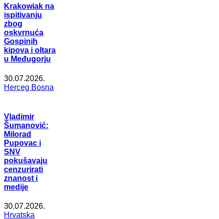
Krakowiak na
ispitivanju
zbog
oskvrnuća
Gospinih
kipova i oltara
u Međugorju
30.07.2026.
Herceg Bosna
Vladimir
Šumanović:
Milorad
Pupovac i
SNV
pokušavaju
cenzurirati
znanost i
medije
30.07.2026.
Hrvatska