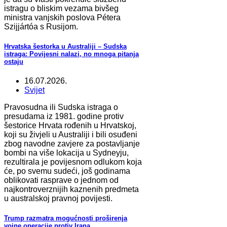
istragu o bliskim vezama bivšeg
ministra vanjskih poslova Pétera
Szijjártóa s Rusijom.
Hrvatska šestorka u Australiji – Sudska
istraga: Povijesni nalazi, no mnoga pitanja
ostaju
16.07.2026.
Svijet
Pravosudna ili Sudska istraga o
presudama iz 1981. godine protiv
šestorice Hrvata rođenih u Hrvatskoj,
koji su živjeli u Australiji i bili osuđeni
zbog navodne zavjere za postavljanje
bombi na više lokacija u Sydneyju,
rezultirala je povijesnom odlukom koja
će, po svemu sudeći, još godinama
oblikovati rasprave o jednom od
najkontroverznijih kaznenih predmeta
u australskoj pravnoj povijesti.
Trump razmatra mogućnosti proširenja
vojne operacije protiv Irana