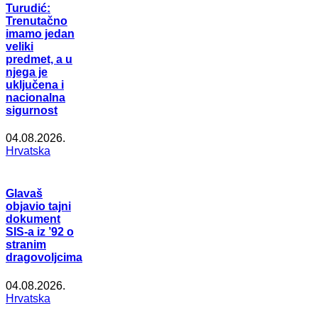
Turudić:
Trenutačno
imamo jedan
veliki
predmet, a u
njega je
uključena i
nacionalna
sigurnost
04.08.2026.
Hrvatska
Glavaš
objavio tajni
dokument
SIS-a iz ’92 o
stranim
dragovoljcima
04.08.2026.
Hrvatska