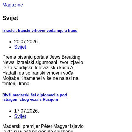
Magazine
Svijet
Izraelci: Iranski vrhovni vođa nije u Iranu
20.07.2026.
Svijet
Prema pisanju portala Jews Breaking
News, izraelski sigurnosni izvor izjavio
je za saudijsku televizijsku kuću Al-
Hadath da se iranski vrhovni vođa
Mojtaba Khamenei više ne nalazi na
teritoriji Irana.
Bivši mađarski šef diplomacije pod
istragom zbog veza s Rusijom
17.07.2026.
Svijet
Mađarski premijer Péter Magyar izjavio
je da su vlasti pokrenule službenu