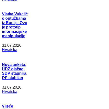
Vlatka Vukelić
o optužbama
iz Rusije: Ovo
je prototip
informacijske
manipulacije
31.07.2026.
Hrvatska
Nova anketa:
HDZ ojačao,
SDP stagnira,
DP stabilan
31.07.2026.
Hrvatska
Vijeće