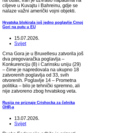
na obali, Iran je uzvratio napadima na
ciljeve u Kuvajtu i Bahreinu, gdje se
nalaze važni američki vojni objekti.
Hrvatska blokirala još jedno poglavlje Crnoj
Gori na putu u EU
15.07.2026.
Svijet
Crna Gora je u Bruxellesu zatvorila još
dva pregovaračka poglavlja –
Konkurenciju (8) i Carinsku uniju (29)
– čime je napredovala na ukupno 18
zatvorenih poglavlja od 33, svih
otvorenih. Poglavlje 14 – Prometna
politika – bilo je tehnički spremno, ali
nije zatvoreno zbog hrvatskog veta.
Rusija ne priznaje Crishocka za čelnika
OHR-a
13.07.2026.
Svijet