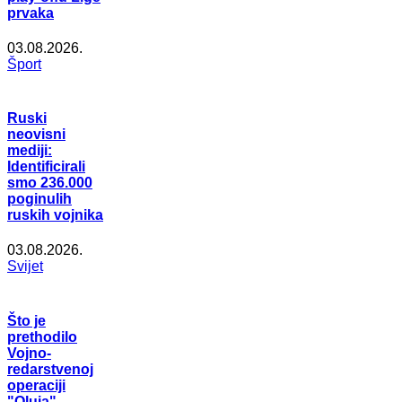
prvaka
03.08.2026.
Šport
Ruski
neovisni
mediji:
Identificirali
smo 236.000
poginulih
ruskih vojnika
03.08.2026.
Svijet
Što je
prethodilo
Vojno-
redarstvenoj
operaciji
"Oluja"