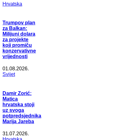
Hrvatska
Trumpov plan
za Balkan:
Milijuni dolara
za projekte
koji promiču
konzervativne
vrijednosti
01.08.2026.
Svijet
Damir Zorić:
Matica
hrvatska stoji
uz svoga
potpredsjednika
Marija Jareba
31.07.2026.
Hrvatska