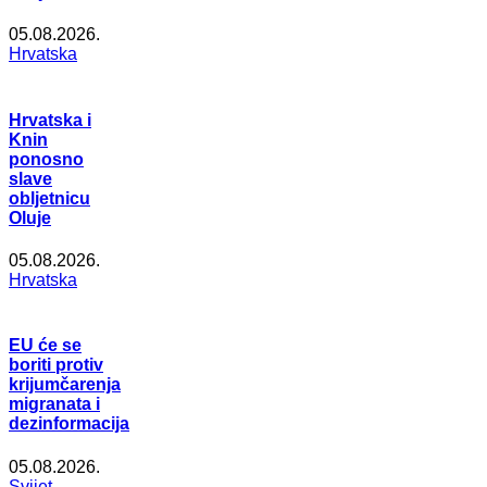
05.08.2026.
Hrvatska
Hrvatska i
Knin
ponosno
slave
obljetnicu
Oluje
05.08.2026.
Hrvatska
EU će se
boriti protiv
krijumčarenja
migranata i
dezinformacija
05.08.2026.
Svijet