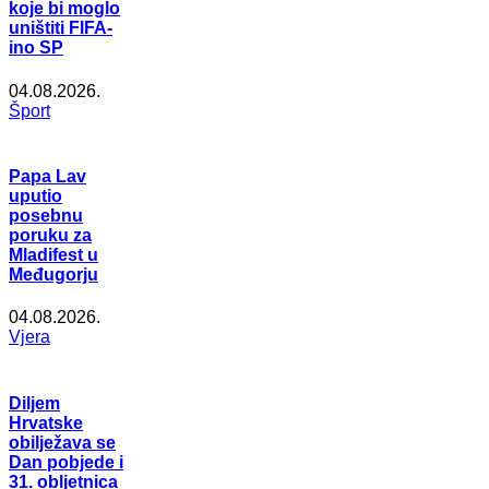
koje bi moglo
uništiti FIFA-
ino SP
04.08.2026.
Šport
Papa Lav
uputio
posebnu
poruku za
Mladifest u
Međugorju
04.08.2026.
Vjera
Diljem
Hrvatske
obilježava se
Dan pobjede i
31. obljetnica