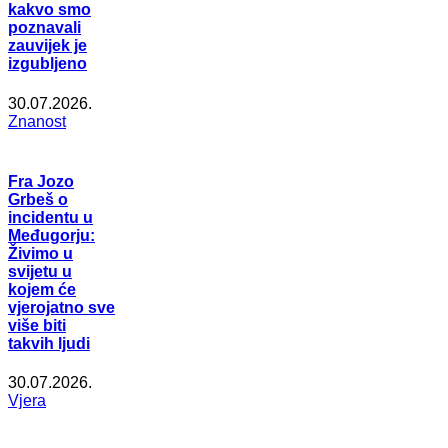
kakvo smo
poznavali
zauvijek je
izgubljeno
30.07.2026.
Znanost
Fra Jozo
Grbeš o
incidentu u
Međugorju:
Živimo u
svijetu u
kojem će
vjerojatno sve
više biti
takvih ljudi
30.07.2026.
Vjera