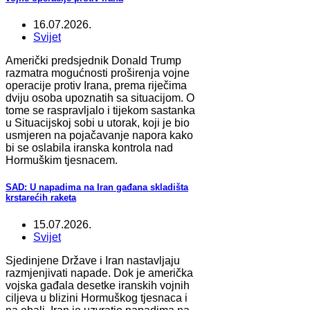
16.07.2026.
Svijet
Američki predsjednik Donald Trump
razmatra mogućnosti proširenja vojne
operacije protiv Irana, prema riječima
dviju osoba upoznatih sa situacijom. O
tome se raspravljalo i tijekom sastanka
u Situacijskoj sobi u utorak, koji je bio
usmjeren na pojačavanje napora kako
bi se oslabila iranska kontrola nad
Hormuškim tjesnacem.
SAD: U napadima na Iran gađana skladišta
krstarećih raketa
15.07.2026.
Svijet
Sjedinjene Države i Iran nastavljaju
razmjenjivati napade. Dok je američka
vojska gađala desetke iranskih vojnih
ciljeva u blizini Hormuškog tjesnaca i