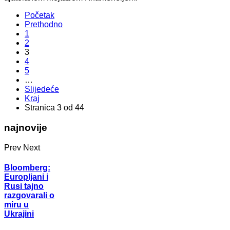
Početak
Prethodno
1
2
3
4
5
…
Slijedeće
Kraj
Stranica 3 od 44
najnovije
Prev
Next
Bloomberg:
Europljani i
Rusi tajno
razgovarali o
miru u
Ukrajini