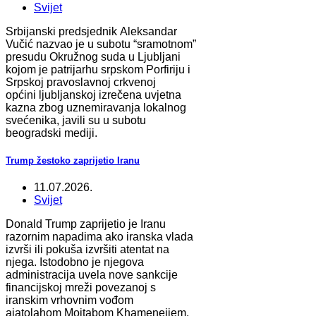
Svijet
Srbijanski predsjednik Aleksandar
Vučić nazvao je u subotu “sramotnom”
presudu Okružnog suda u Ljubljani
kojom je patrijarhu srpskom Porfiriju i
Srpskoj pravoslavnoj crkvenoj
općini ljubljanskoj izrečena uvjetna
kazna zbog uznemiravanja lokalnog
svećenika, javili su u subotu
beogradski mediji.
Trump žestoko zaprijetio Iranu
11.07.2026.
Svijet
Donald Trump zaprijetio je Iranu
razornim napadima ako iranska vlada
izvrši ili pokuša izvršiti atentat na
njega. Istodobno je njegova
administracija uvela nove sankcije
financijskoj mreži povezanoj s
iranskim vrhovnim vođom
ajatolahom Mojtabom Khameneijem.