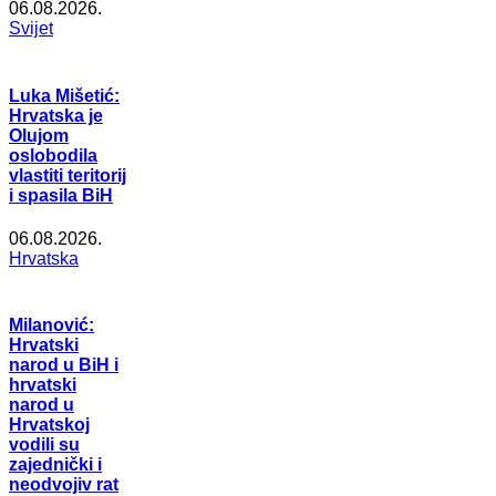
06.08.2026.
Svijet
Luka Mišetić:
Hrvatska je
Olujom
oslobodila
vlastiti teritorij
i spasila BiH
06.08.2026.
Hrvatska
Milanović:
Hrvatski
narod u BiH i
hrvatski
narod u
Hrvatskoj
vodili su
zajednički i
neodvojiv rat