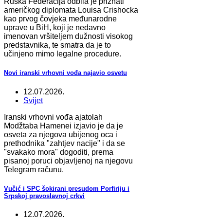
Ruska Federacija odbila je priznati
američkog diplomata Louisa Crishocka
kao prvog čovjeka međunarodne
uprave u BiH, koji je nedavno
imenovan vršiteljem dužnosti visokog
predstavnika, te smatra da je to
učinjeno mimo legalne procedure.
Novi iranski vrhovni vođa najavio osvetu
12.07.2026.
Svijet
Iranski vrhovni vođa ajatolah
Modžtaba Hamenei izjavio je da je
osveta za njegova ubijenog oca i
prethodnika "zahtjev nacije" i da se
"svakako mora" dogoditi, prema
pisanoj poruci objavljenoj na njegovu
Telegram računu.
Vučić i SPC šokirani presudom Porfiriju i
Srpskoj pravoslavnoj crkvi
12.07.2026.