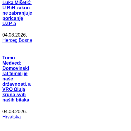
Luka Mišetić:
U BiH zakon
ne zabranjuje
poricanje
UZP-a
04.08.2026.
Herceg Bosna
Tomo
Medved:
Domovinski
rat temelj je
naše
državnosti, a
VRO Oluja
kruna svih
naših bitaka
04.08.2026.
Hrvatska