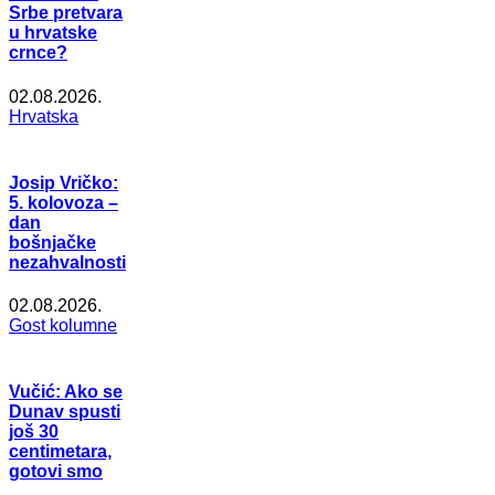
Srbe pretvara
u hrvatske
crnce?
02.08.2026.
Hrvatska
Josip Vričko:
5. kolovoza –
dan
bošnjačke
nezahvalnosti
02.08.2026.
Gost kolumne
Vučić: Ako se
Dunav spusti
još 30
centimetara,
gotovi smo