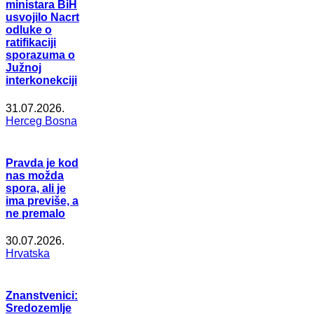
ministara BiH
usvojilo Nacrt
odluke o
ratifikaciji
sporazuma o
Južnoj
interkonekciji
31.07.2026.
Herceg Bosna
Pravda je kod
nas možda
spora, ali je
ima previše, a
ne premalo
30.07.2026.
Hrvatska
Znanstvenici:
Sredozemlje