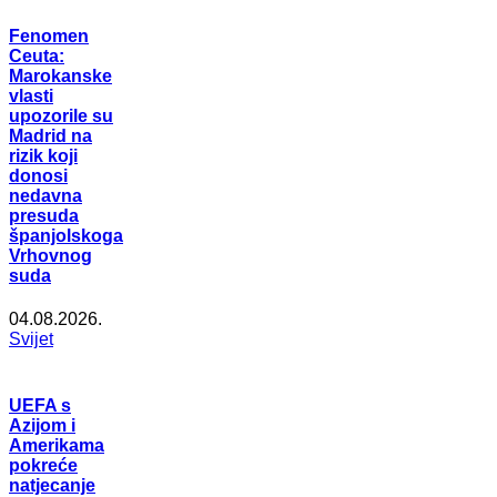
Fenomen
Ceuta:
Marokanske
vlasti
upozorile su
Madrid na
rizik koji
donosi
nedavna
presuda
španjolskoga
Vrhovnog
suda
04.08.2026.
Svijet
UEFA s
Azijom i
Amerikama
pokreće
natjecanje