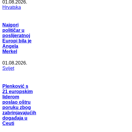
01.08.2026.
Hrvatska
Najgori
političar u
poslijeratnoj
Europi bila je
Angela
Merkel
01.08.2026.
Svijet
Plenković s
21 europskim
liderom
poslao oštru
poruku zbog
zabrinjavajućih
događaja u
Ceuti