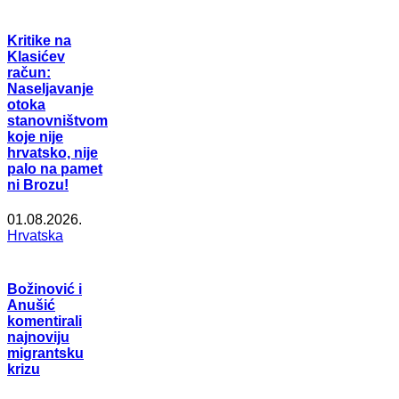
Kritike na
Klasićev
račun:
Naseljavanje
otoka
stanovništvom
koje nije
hrvatsko, nije
palo na pamet
ni Brozu!
01.08.2026.
Hrvatska
Božinović i
Anušić
komentirali
najnoviju
migrantsku
krizu