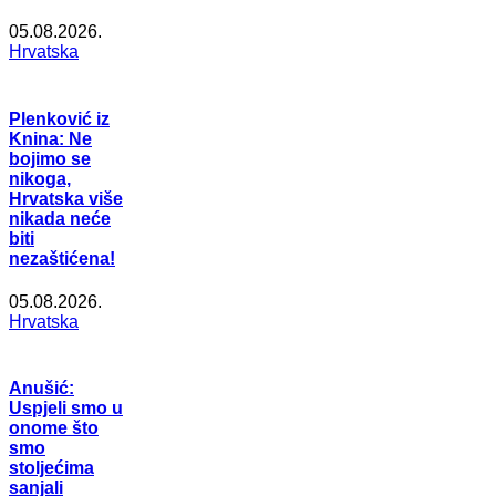
05.08.2026.
Hrvatska
Plenković iz
Knina: Ne
bojimo se
nikoga,
Hrvatska više
nikada neće
biti
nezaštićena!
05.08.2026.
Hrvatska
Anušić:
Uspjeli smo u
onome što
smo
stoljećima
sanjali