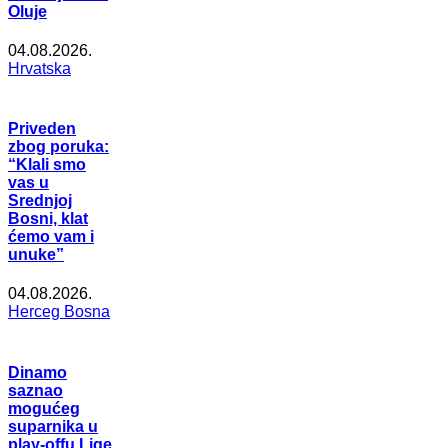
Oluje
04.08.2026.
Hrvatska
Priveden
zbog poruka:
“Klali smo
vas u
Srednjoj
Bosni, klat
ćemo vam i
unuke”
04.08.2026.
Herceg Bosna
Dinamo
saznao
mogućeg
suparnika u
play-offu Lige