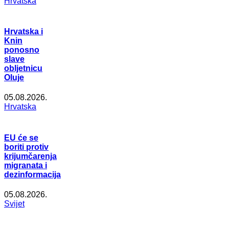
Hrvatska
Hrvatska i
Knin
ponosno
slave
obljetnicu
Oluje
05.08.2026.
Hrvatska
EU će se
boriti protiv
krijumčarenja
migranata i
dezinformacija
05.08.2026.
Svijet