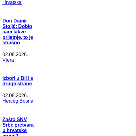
Hrvatska
Don Damir
Stojić: Dobio
sam takve
prijetnje, to je
strašno
02.08.2026.
Vjera
Izbori u BiH s
druge strane
02.08.2026.
Herceg Bosna
Zašto SNV
Srbe pretvara
u hrvatske
crnce?