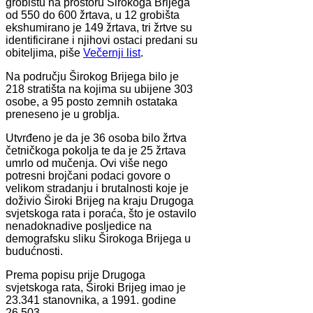
grobištu na prostoru Širokoga Brijega
od 550 do 600 žrtava, u 12 grobišta
ekshumirano je 149 žrtava, tri žrtve su
identificirane i njihovi ostaci predani su
obiteljima, piše
Večernji list
.
Na području Širokog Brijega bilo je
218 stratišta na kojima su ubijene 303
osobe, a 95 posto zemnih ostataka
preneseno je u groblja.
Utvrđeno je da je 36 osoba bilo žrtva
četničkoga pokolja te da je 25 žrtava
umrlo od mučenja. Ovi više nego
potresni brojčani podaci govore o
velikom stradanju i brutalnosti koje je
doživio Široki Brijeg na kraju Drugoga
svjetskoga rata i poraća, što je ostavilo
nenadoknadive posljedice na
demografsku sliku Širokoga Brijega u
budućnosti.
Prema popisu prije Drugoga
svjetskoga rata, Široki Brijeg imao je
23.341 stanovnika, a 1991. godine
26.503.