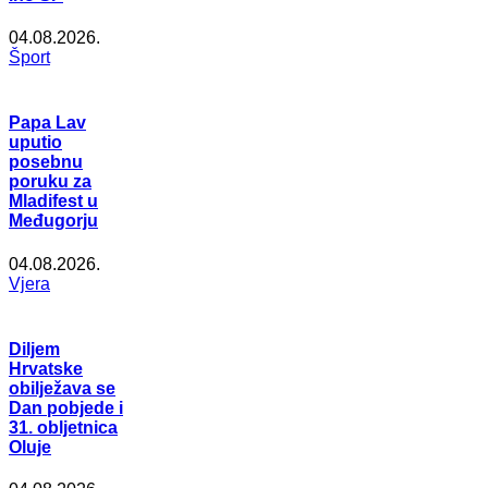
04.08.2026.
Šport
Papa Lav
uputio
posebnu
poruku za
Mladifest u
Međugorju
04.08.2026.
Vjera
Diljem
Hrvatske
obilježava se
Dan pobjede i
31. obljetnica
Oluje