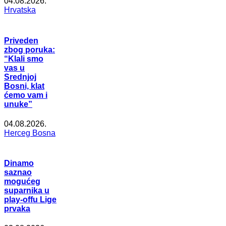
04.08.2026.
Hrvatska
Priveden
zbog poruka:
“Klali smo
vas u
Srednjoj
Bosni, klat
ćemo vam i
unuke”
04.08.2026.
Herceg Bosna
Dinamo
saznao
mogućeg
suparnika u
play-offu Lige
prvaka