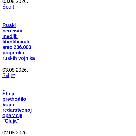
03.08.2026.
Šport
Ruski
neovisni
mediji:
Identificirali
smo 236.000
poginulih
ruskih vojnika
03.08.2026.
Svijet
Što je
prethodilo
Vojno-
redarstvenoj
operaciji
"Oluja"
02.08.2026.