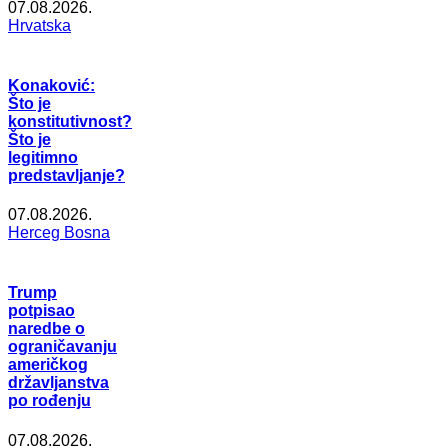
07.08.2026.
Hrvatska
Konaković:
Što je
konstitutivnost?
Što je
legitimno
predstavljanje?
07.08.2026.
Herceg Bosna
Trump
potpisao
naredbe o
ograničavanju
američkog
državljanstva
po rođenju
07.08.2026.