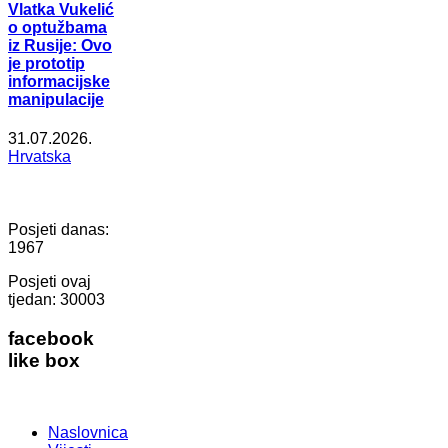
Vlatka Vukelić
o optužbama
iz Rusije: Ovo
je prototip
informacijske
manipulacije
31.07.2026.
Hrvatska
Posjeti danas:
1967
Posjeti ovaj
tjedan:
30003
facebook
like box
Naslovnica