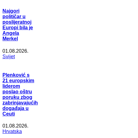
Najgori
političar u
poslijeratnoj
Europi bila je
Angela
Merkel
01.08.2026.
Svijet
Plenković s
21 europskim
liderom
poslao oštru
poruku zbog
zabrinjavajućih
događaja u
Ceuti
01.08.2026.
Hrvatska