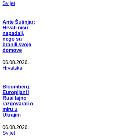
Svijet
Ante Šušnjar:
Hrvati nisu
napadali,
nego su
branili svoje
domove
06.08.2026.
Hrvatska
Bloomberg:
Europljani i
Rusi tajno
razgovarali o
miru u
Ukrajini
06.08.2026.
Svijet