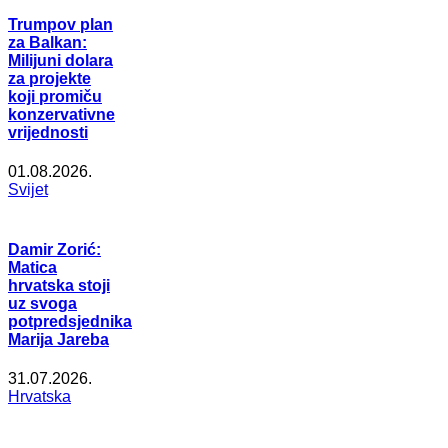
Trumpov plan
za Balkan:
Milijuni dolara
za projekte
koji promiču
konzervativne
vrijednosti
01.08.2026.
Svijet
Damir Zorić:
Matica
hrvatska stoji
uz svoga
potpredsjednika
Marija Jareba
31.07.2026.
Hrvatska