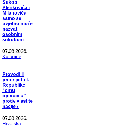
Sukob
Plenkovića i
Milanovića
samo se
uvjetno može
nazvati
osobnim
sukobom
07.08.2026.
Kolumne
Provodi li
predsjednik
Republike
“crnu
operaciju”
protiv vlastite
nacije?
07.08.2026.
Hrvatska