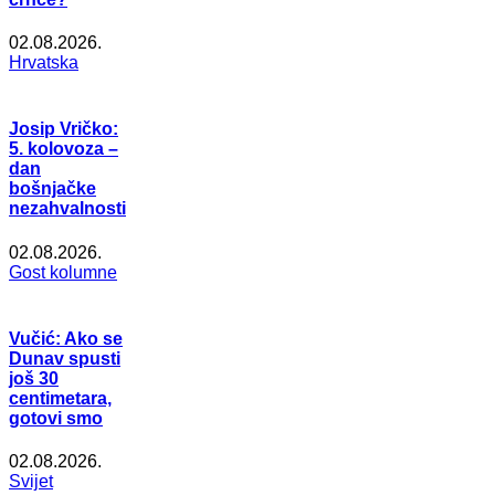
02.08.2026.
Hrvatska
Josip Vričko:
5. kolovoza –
dan
bošnjačke
nezahvalnosti
02.08.2026.
Gost kolumne
Vučić: Ako se
Dunav spusti
još 30
centimetara,
gotovi smo
02.08.2026.
Svijet