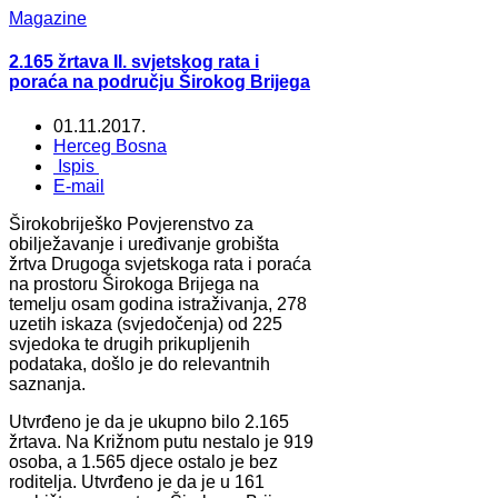
Magazine
2.165 žrtava II. svjetskog rata i
poraća na području Širokog Brijega
01.11.2017.
Herceg Bosna
Ispis
E-mail
Širokobriješko Povjerenstvo za
obilježavanje i uređivanje grobišta
žrtva Drugoga svjetskoga rata i poraća
na prostoru Širokoga Brijega na
temelju osam godina istraživanja, 278
uzetih iskaza (svjedočenja) od 225
svjedoka te drugih prikupljenih
podataka, došlo je do relevantnih
saznanja.
Utvrđeno je da je ukupno bilo 2.165
žrtava. Na Križnom putu nestalo je 919
osoba, a 1.565 djece ostalo je bez
roditelja. Utvrđeno je da je u 161