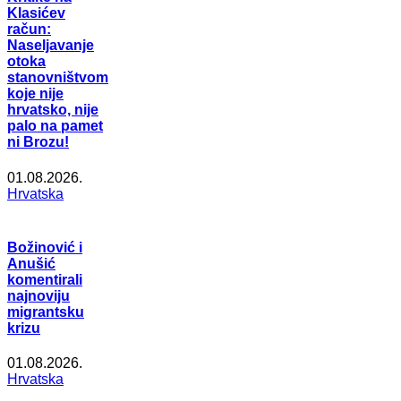
Klasićev
račun:
Naseljavanje
otoka
stanovništvom
koje nije
hrvatsko, nije
palo na pamet
ni Brozu!
01.08.2026.
Hrvatska
Božinović i
Anušić
komentirali
najnoviju
migrantsku
krizu
01.08.2026.
Hrvatska