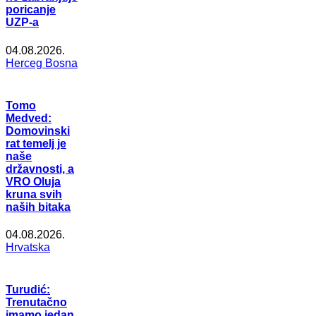
poricanje
UZP-a
04.08.2026.
Herceg Bosna
Tomo
Medved:
Domovinski
rat temelj je
naše
državnosti, a
VRO Oluja
kruna svih
naših bitaka
04.08.2026.
Hrvatska
Turudić:
Trenutačno
imamo jedan