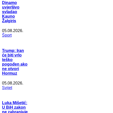
Dinamo
uvjerljivo
svladao
Kauno
Žalgiris
05.08.2026.
Šport
Trump: Iran
će biti vrlo
teško
pogođen ako
ne otvori
Hormuz
05.08.2026.
Svijet
Luka Mišetić:
U BiH zakon
ne zabranjuje