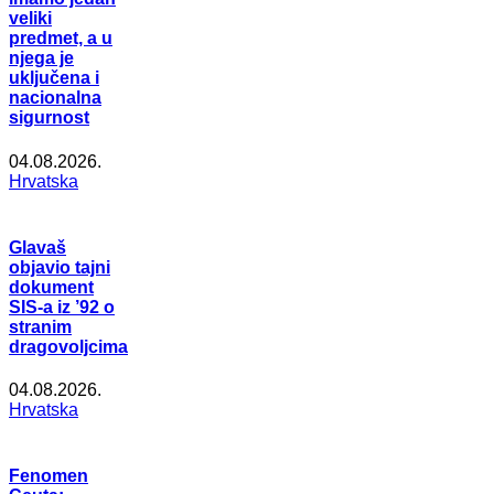
veliki
predmet, a u
njega je
uključena i
nacionalna
sigurnost
04.08.2026.
Hrvatska
Glavaš
objavio tajni
dokument
SIS-a iz ’92 o
stranim
dragovoljcima
04.08.2026.
Hrvatska
Fenomen