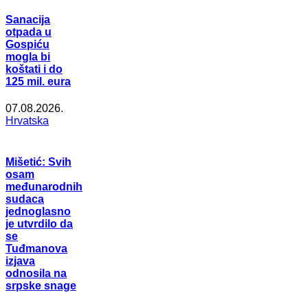
Sanacija
otpada u
Gospiću
mogla bi
koštati i do
125 mil. eura
07.08.2026.
Hrvatska
Mišetić: Svih
osam
međunarodnih
sudaca
jednoglasno
je utvrdilo da
se
Tuđmanova
izjava
odnosila na
srpske snage