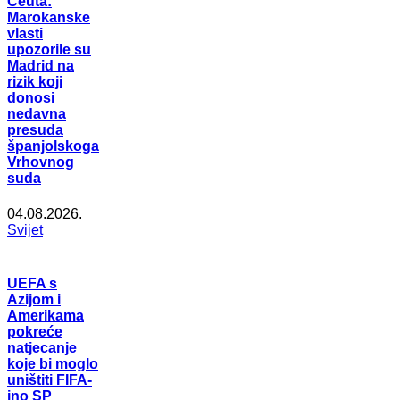
Ceuta:
Marokanske
vlasti
upozorile su
Madrid na
rizik koji
donosi
nedavna
presuda
španjolskoga
Vrhovnog
suda
04.08.2026.
Svijet
UEFA s
Azijom i
Amerikama
pokreće
natjecanje
koje bi moglo
uništiti FIFA-
ino SP