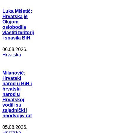
Luka Mišetić:
Hrvatska je
Olujom
oslobodila
vlastiti teritorij
i spasila BiH
06.08.2026.
Hrvatska
Milanović:
Hrvatski
narod u BiH i
hrvatski
narod u
Hrvatskoj
vodili su
zajednički i
neodvojiv rat
05.08.2026.
Hrvatska