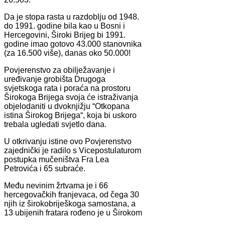
Da je stopa rasta u razdoblju od 1948.
do 1991. godine bila kao u Bosni i
Hercegovini, Široki Brijeg bi 1991.
godine imao gotovo 43.000 stanovnika
(za 16.500 više), danas oko 50.000!
Povjerenstvo za obilježavanje i
uređivanje grobišta Drugoga
svjetskoga rata i poraća na prostoru
Širokoga Brijega svoja će istraživanja
objelodaniti u dvoknjižju “Otkopana
istina Širokog Brijega“, koja bi uskoro
trebala ugledati svjetlo dana.
U otkrivanju istine ovo Povjerenstvo
zajednički je radilo s Vicepostulaturom
postupka mučeništva Fra Lea
Petrovića i 65 subraće.
Među nevinim žrtvama je i 66
hercegovačkih franjevaca, od čega 30
njih iz širokobriješkoga samostana, a
13 ubijenih fratara rođeno je u Širokom