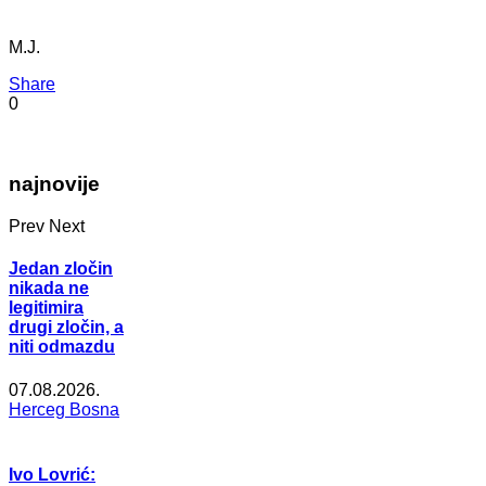
M.J.
Share
0
najnovije
Prev
Next
Jedan zločin
nikada ne
legitimira
drugi zločin, a
niti odmazdu
07.08.2026.
Herceg Bosna
Ivo Lovrić: