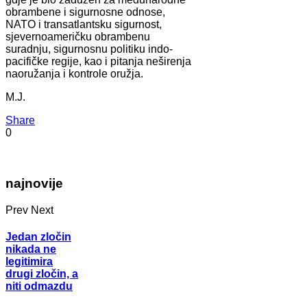
obrambene i sigurnosne odnose,
NATO i transatlantsku sigurnost,
sjevernoameričku obrambenu
suradnju, sigurnosnu politiku indo-
pacifičke regije, kao i pitanja neširenja
naoružanja i kontrole oružja.
M.J.
Share
0
najnovije
Prev
Next
Jedan zločin
nikada ne
legitimira
drugi zločin, a
niti odmazdu