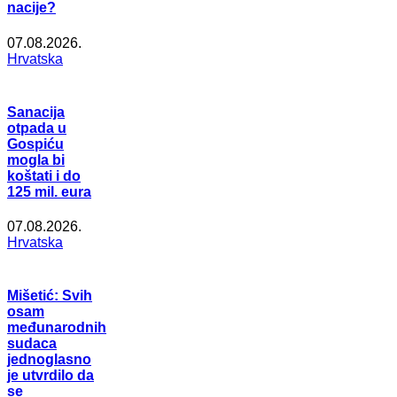
nacije?
07.08.2026.
Hrvatska
Sanacija
otpada u
Gospiću
mogla bi
koštati i do
125 mil. eura
07.08.2026.
Hrvatska
Mišetić: Svih
osam
međunarodnih
sudaca
jednoglasno
je utvrdilo da
se