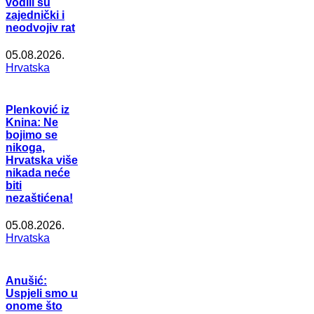
vodili su
zajednički i
neodvojiv rat
05.08.2026.
Hrvatska
Plenković iz
Knina: Ne
bojimo se
nikoga,
Hrvatska više
nikada neće
biti
nezaštićena!
05.08.2026.
Hrvatska
Anušić:
Uspjeli smo u
onome što