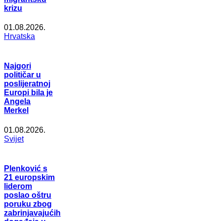
krizu
01.08.2026.
Hrvatska
Najgori
političar u
poslijeratnoj
Europi bila je
Angela
Merkel
01.08.2026.
Svijet
Plenković s
21 europskim
liderom
poslao oštru
poruku zbog
zabrinjavajućih