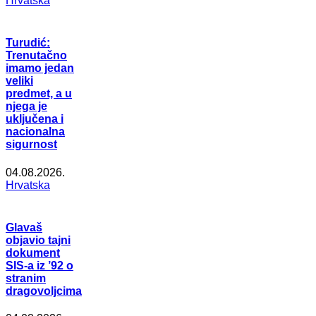
Hrvatska
Turudić:
Trenutačno
imamo jedan
veliki
predmet, a u
njega je
uključena i
nacionalna
sigurnost
04.08.2026.
Hrvatska
Glavaš
objavio tajni
dokument
SIS-a iz ’92 o
stranim
dragovoljcima