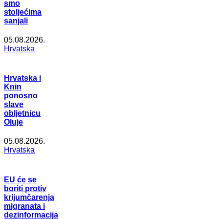
smo
stoljećima
sanjali
05.08.2026.
Hrvatska
Hrvatska i
Knin
ponosno
slave
obljetnicu
Oluje
05.08.2026.
Hrvatska
EU će se
boriti protiv
krijumčarenja
migranata i
dezinformacija