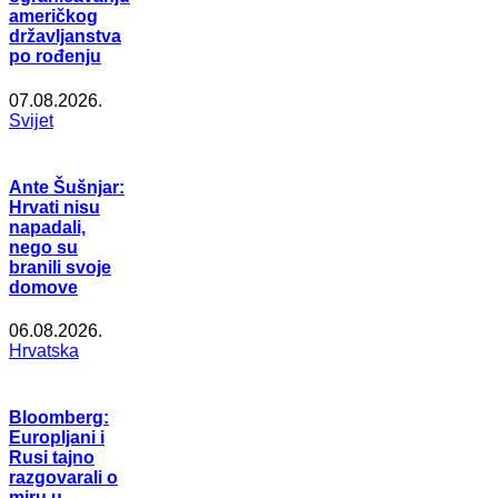
američkog
državljanstva
po rođenju
07.08.2026.
Svijet
Ante Šušnjar:
Hrvati nisu
napadali,
nego su
branili svoje
domove
06.08.2026.
Hrvatska
Bloomberg:
Europljani i
Rusi tajno
razgovarali o
miru u