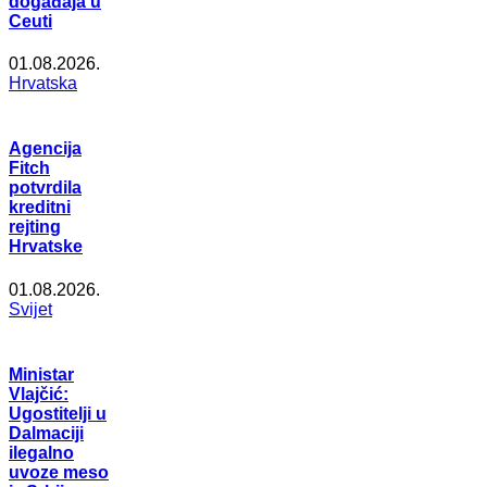
događaja u
Ceuti
01.08.2026.
Hrvatska
Agencija
Fitch
potvrdila
kreditni
rejting
Hrvatske
01.08.2026.
Svijet
Ministar
Vlajčić:
Ugostitelji u
Dalmaciji
ilegalno
uvoze meso