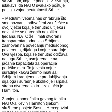
sa Srbijom, koja je počela 12. svibnja,
istakavši da NATO svakako poštuje
politiku vojne neutralnosti Srbije.
– Međutim, veoma nas ohrabruje što
smo pozvani i prihvaćeni za učešće u
ovoj vježbi koja je trenutno u tijeku i
odvijat će se narednih nekoliko
tjedana. NATO želi imati otvoren i
transparentan odnos sa Srbijom,
zasnovan na povećanju međusobnog
povjerenja, dijaloga i vojne suradnje.
Ova vježba, koja se trenutno održava
na jugu Srbije, usmjerena je na
jačanje kapaciteta za operacije
podrške miru. To je vrsta vojne
suradnje kakvu želimo imati sa
Srbijom i radujemo se produbljivanju
dijaloga i suradnje ukoliko je i srpska
strana otvorena za to – zaključio je
Hamilton.
Zamjenik pomoćnika gavnog tajnika
NATO-a Kevin Hamilton tijekom
službene posjete Bosni i Hercegovini