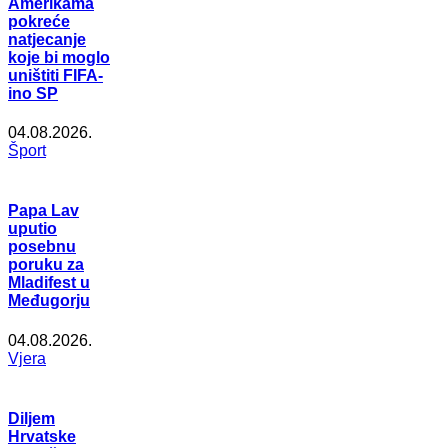
Amerikama
pokreće
natjecanje
koje bi moglo
uništiti FIFA-
ino SP
04.08.2026.
Šport
Papa Lav
uputio
posebnu
poruku za
Mladifest u
Međugorju
04.08.2026.
Vjera
Diljem
Hrvatske