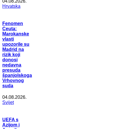
04.08.2026.
Hrvatska
Fenomen
Ceuta:
Marokanske
vlasti
upozorile su
Madrid na
rizik koji
donosi
nedavna
presuda
španjolskoga
Vrhovnog
suda
04.08.2026.
Svijet
UEFA s
Azijom i