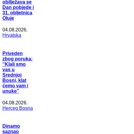
obilježava se
Dan pobjede i
31. obljetnica
Oluje
04.08.2026.
Hrvatska
Priveden
zbog poruka:
“Klali smo
vas u
Srednjoj
Bosni, klat
ćemo vam i
unuke”
04.08.2026.
Herceg Bosna
Dinamo
saznao