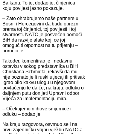
Balkanu. To je, dodao je, činjenica
koju povijest jasno pokazuje.
– Zato ohrabrujemo naše partnere u
Bosni i Hercegovini da budu oprezni
prema toj činjenici, toj povijesti i toj
stvarnosti. NATO je posvećen pomoći
BiH da razvije alate koji će joj
omogućiti otpornost na tu prijetnju –
poručio je.
Također, komentirao je i nedavnu
ostavku visokog predstavnika u BiH
Christiana Schmidta, rekavši da mu
nije poznato je li ruski utjecaj ili pritisak
igrao bilo kakvu ulogu u njegovom
povlačenju te da će, na kraju, odluku o
daljnjem putu donijeti Upravni odbor
Vijeća za implementaciju mira.
– Očekujemo njihove smjernice i
odluku – dodao je.
Na kraju razgovora, osvrnuo se i na
prvu zajedničku vojnu vježbu NATO-a