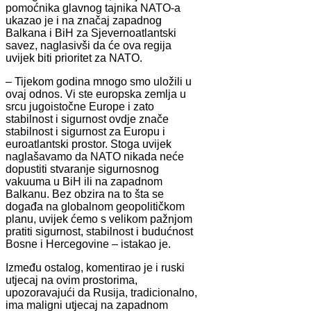
pomoćnika glavnog tajnika NATO-a
ukazao je i na značaj zapadnog
Balkana i BiH za Sjevernoatlantski
savez, naglasivši da će ova regija
uvijek biti prioritet za NATO.
– Tijekom godina mnogo smo uložili u
ovaj odnos. Vi ste europska zemlja u
srcu jugoistočne Europe i zato
stabilnost i sigurnost ovdje znače
stabilnost i sigurnost za Europu i
euroatlantski prostor. Stoga uvijek
naglašavamo da NATO nikada neće
dopustiti stvaranje sigurnosnog
vakuuma u BiH ili na zapadnom
Balkanu. Bez obzira na to šta se
događa na globalnom geopolitičkom
planu, uvijek ćemo s velikom pažnjom
pratiti sigurnost, stabilnost i budućnost
Bosne i Hercegovine – istakao je.
Između ostalog, komentirao je i ruski
utjecaj na ovim prostorima,
upozoravajući da Rusija, tradicionalno,
ima maligni utjecaj na zapadnom