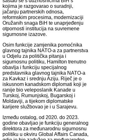
sastao se s dužnosnicima BiH s
kojima je razgovarao o suradnji,
jačanju partnerskih odnosa,
reformskim procesima, modernizaciji
Oružanih snaga BiH te unaprjeđenju
otpornosti institucija na suvremene
sigurnosne izazove.
Osim funkcije zamjenika pomoćnika
glavnog tajnika NATO-a za partnerstva
u Odjelu za politička pitanja i
sigurnosnu politiku, Hamilton trenutno
obavlja i funkciju specijalnog
predstavnika glavnog tajnika NATO-a
za Kavkaz i srednju Aziju. Riječ je o
iskusnom kanadskom diplomati koji je
ranije bio veleposlanik Kanade u
Turskoj, Rumunjskoj, Bugarskoj i
Moldaviji, a tijekom diplomatske
karijere službovao je i u Sarajevu.
Između ostalog, od 2020. do 2023.
godine obavljao je funkciju generalnog
direktora za međunarodnu sigurnosnu
politiku u okviru Global Affairs Canada,
gdje je bio zadužen za međunarodne