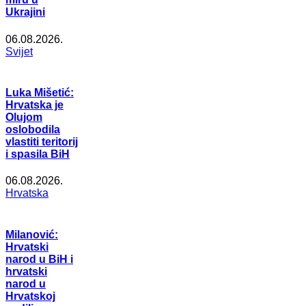
Ukrajini
06.08.2026.
Svijet
Luka Mišetić:
Hrvatska je
Olujom
oslobodila
vlastiti teritorij
i spasila BiH
06.08.2026.
Hrvatska
Milanović:
Hrvatski
narod u BiH i
hrvatski
narod u
Hrvatskoj