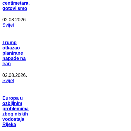
centimetara,
gotovi smo
02.08.2026.
Svijet
Trump
otkazao
planirane
napade na
Iran
02.08.2026.
Svijet
Europa u
ozbiljnim
problemima
zbog niskih
vodostaja
Rijeka