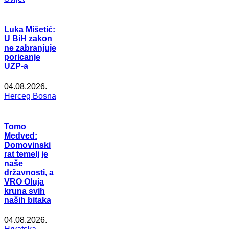
Luka Mišetić:
U BiH zakon
ne zabranjuje
poricanje
UZP-a
04.08.2026.
Herceg Bosna
Tomo
Medved:
Domovinski
rat temelj je
naše
državnosti, a
VRO Oluja
kruna svih
naših bitaka
04.08.2026.