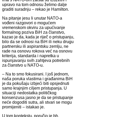
upravo na tom odnosu želimo dalje
graditi suradnju – rekao je Hamilton.
Na pitanje jesu li unutar NATO-a
vođeni razgovori o mogućem
vremenskom okviru za upućivanje
formalnog poziva BiH za članstvo,
kazao je da, kada je riječ o pristupanju,
bilo da se odnosi na BiH ili neku drugu
partnersku ili aspirantsku zemlju, ne
rade na osnovu rokova već na osnovu
kriterija, standarda i napretka u
ispunjavanju svih zahtjeva potrebnih
za članstvo u NATO-u.
– Na to smo fokusirani. I još jednom,
naša poruka vlastima i građanima BiH
je da pokušaju izbjeći biti opsjednuti
samo krajnjim ciljem pristupanja. U
situaciji nedostatka političkog
konsenzusa jasno je da se pristupanje
neće dogoditi sutra, ali stvari se mogu
promijeniti – istakao je.
U tom kontekstu, poručio je bh.