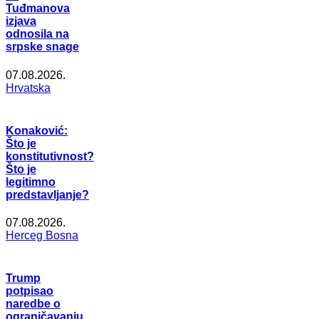
Tuđmanova
izjava
odnosila na
srpske snage
07.08.2026.
Hrvatska
Konaković:
Što je
konstitutivnost?
Što je
legitimno
predstavljanje?
07.08.2026.
Herceg Bosna
Trump
potpisao
naredbe o
ograničavanju