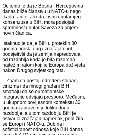
Ocijenio je da je Bosna i Hercegovina
danas bliže članstvu u NATO-u nego
ikada ranije, ali i da, osim unutarnjeg
konsenzusa u BiH, mora postojati i
spremnost unutar Saveza za prijem
novih članica.
Istaknuo je da je BiH u proteklih 30
godina prošla dug i značajan put,
podsjetivši da je zemlja napredovala
od razdoblja kada je bila razorena
najtežim ratom koji je Europa doživjela
nakon Drugog svjetskog rata.
– Znam da postoji određeni stupanj
cinizma i da mnogi građani BiH
smatraju da se euroatlantske
integracije odvijaju presporo. Međutim,
u ukupnom povijesnom kontekstu 30
godina zapravo nije toliko dugo
razdoblje, a u tom razdoblju BiH je
ostvarila značajan napredak, približila
se Europi i NATO-u. Dubina i
sofisticiranost odnosa koje BiH danas
ima s NATO-om zaista su izuzetni i