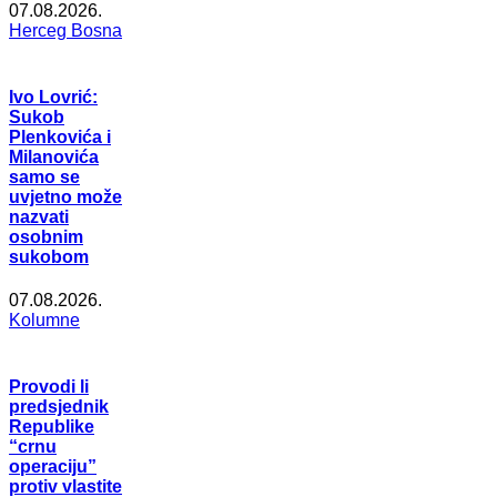
07.08.2026.
Herceg Bosna
Ivo Lovrić:
Sukob
Plenkovića i
Milanovića
samo se
uvjetno može
nazvati
osobnim
sukobom
07.08.2026.
Kolumne
Provodi li
predsjednik
Republike
“crnu
operaciju”
protiv vlastite