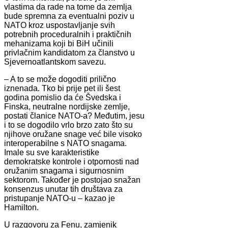
vlastima da rade na tome da zemlja
bude spremna za eventualni poziv u
NATO kroz uspostavljanje svih
potrebnih proceduralnih i praktičnih
mehanizama koji bi BiH učinili
privlačnim kandidatom za članstvo u
Sjevernoatlantskom savezu.
– A to se može dogoditi prilično
iznenada. Tko bi prije pet ili šest
godina pomislio da će Švedska i
Finska, neutralne nordijske zemlje,
postati članice NATO-a? Međutim, jesu
i to se dogodilo vrlo brzo zato što su
njihove oružane snage već bile visoko
interoperabilne s NATO snagama.
Imale su sve karakteristike
demokratske kontrole i otpornosti nad
oružanim snagama i sigurnosnim
sektorom. Također je postojao snažan
konsenzus unutar tih društava za
pristupanje NATO-u – kazao je
Hamilton.
U razgovoru za Fenu, zamjenik