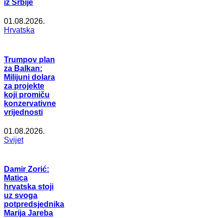
iz Srbije
01.08.2026.
Hrvatska
Trumpov plan
za Balkan:
Milijuni dolara
za projekte
koji promiču
konzervativne
vrijednosti
01.08.2026.
Svijet
Damir Zorić:
Matica
hrvatska stoji
uz svoga
potpredsjednika
Marija Jareba