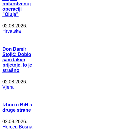
redarstvenoj
operaciji
"Oluja"
02.08.2026.
Hrvatska
Don Damir
Stojić: Dobio
sam takve
prijetnje, to je
strašno
02.08.2026.
Vjera
Izbori u BiH s
druge strane
02.08.2026.
Herceg Bosna