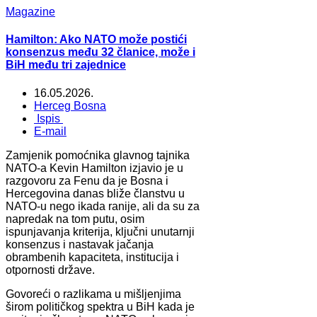
Magazine
Hamilton: Ako NATO može postići
konsenzus među 32 članice, može i
BiH među tri zajednice
16.05.2026.
Herceg Bosna
Ispis
E-mail
Zamjenik pomoćnika glavnog tajnika
NATO-a Kevin Hamilton izjavio je u
razgovoru za Fenu da je Bosna i
Hercegovina danas bliže članstvu u
NATO-u nego ikada ranije, ali da su za
napredak na tom putu, osim
ispunjavanja kriterija, ključni unutarnji
konsenzus i nastavak jačanja
obrambenih kapaciteta, institucija i
otpornosti države.
Govoreći o razlikama u mišljenjima
širom političkog spektra u BiH kada je