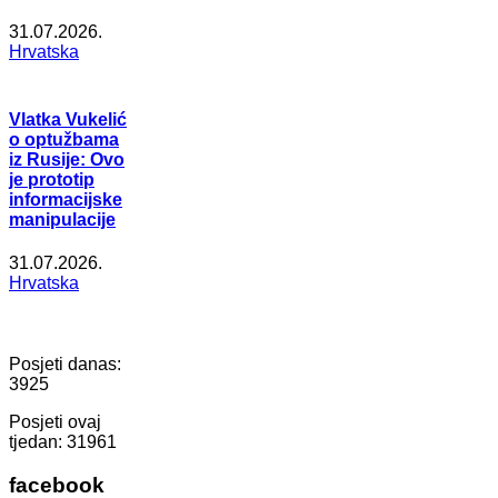
31.07.2026.
Hrvatska
Vlatka Vukelić
o optužbama
iz Rusije: Ovo
je prototip
informacijske
manipulacije
31.07.2026.
Hrvatska
Posjeti danas:
3925
Posjeti ovaj
tjedan:
31961
facebook