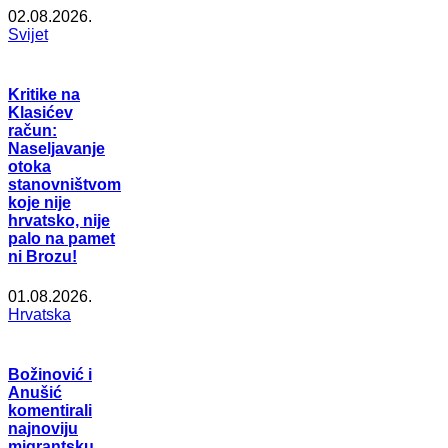
02.08.2026.
Svijet
Kritike na
Klasićev
račun:
Naseljavanje
otoka
stanovništvom
koje nije
hrvatsko, nije
palo na pamet
ni Brozu!
01.08.2026.
Hrvatska
Božinović i
Anušić
komentirali
najnoviju
migrantsku