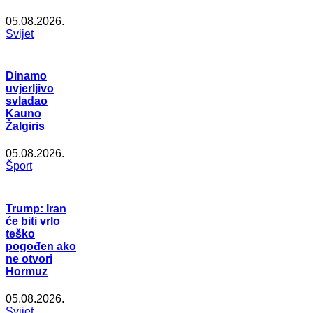
05.08.2026.
Svijet
Dinamo
uvjerljivo
svladao
Kauno
Žalgiris
05.08.2026.
Šport
Trump: Iran
će biti vrlo
teško
pogođen ako
ne otvori
Hormuz
05.08.2026.
Svijet