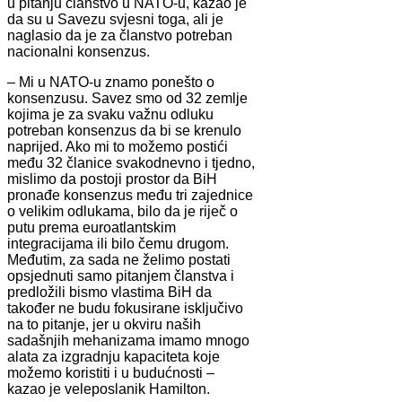
u pitanju članstvo u NATO-u, kazao je
da su u Savezu svjesni toga, ali je
naglasio da je za članstvo potreban
nacionalni konsenzus.
– Mi u NATO-u znamo ponešto o
konsenzusu. Savez smo od 32 zemlje
kojima je za svaku važnu odluku
potreban konsenzus da bi se krenulo
naprijed. Ako mi to možemo postići
među 32 članice svakodnevno i tjedno,
mislimo da postoji prostor da BiH
pronađe konsenzus među tri zajednice
o velikim odlukama, bilo da je riječ o
putu prema euroatlantskim
integracijama ili bilo čemu drugom.
Međutim, za sada ne želimo postati
opsjednuti samo pitanjem članstva i
predložili bismo vlastima BiH da
također ne budu fokusirane isključivo
na to pitanje, jer u okviru naših
sadašnjih mehanizama imamo mnogo
alata za izgradnju kapaciteta koje
možemo koristiti i u budućnosti –
kazao je veleposlanik Hamilton.