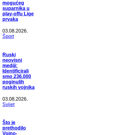
mogućeg
suparnika u
play-offu Lige
prvaka
03.08.2026.
Šport
Ruski
neovisni
mediji:
Identificirali
smo 236.000
poginulih
ruskih vojnika
03.08.2026.
Svijet
Što je
prethodilo
Vojno-