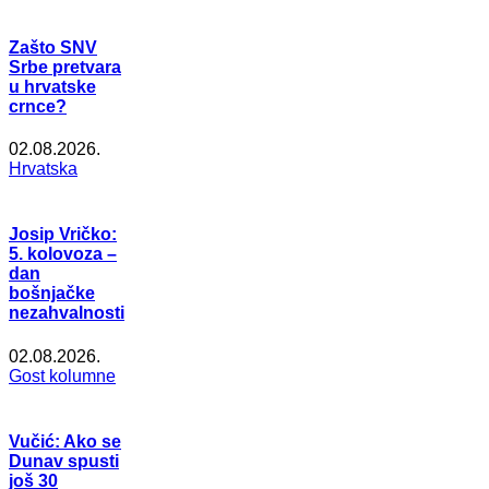
Zašto SNV
Srbe pretvara
u hrvatske
crnce?
02.08.2026.
Hrvatska
Josip Vričko:
5. kolovoza –
dan
bošnjačke
nezahvalnosti
02.08.2026.
Gost kolumne
Vučić: Ako se
Dunav spusti
još 30