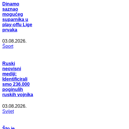
Dinamo
saznao
mogućeg
suparnika u
play-offu Lige
prvaka
03.08.2026.
Šport
Ruski
neovisni
mediji:
Identificirali
smo 236.000
poginulih
ruskih vojnika
03.08.2026.
Svijet
Što je