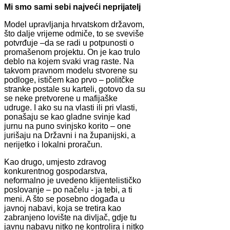
Mi smo sami sebi najveći neprijatelj
Model upravljanja hrvatskom državom,
što dalje vrijeme odmiče, to se sveviše
potvrđuje –da se radi u potpunosti o
promašenom projektu. On je kao trulo
deblo na kojem svaki vrag raste. Na
takvom pravnom modelu stvorene su
podloge, ističem kao prvo – politčke
stranke postale su karteli, gotovo da su
se neke pretvorene u mafijaške
udruge. I ako su na vlasti ili pri vlasti,
ponašaju se kao gladne svinje kad
jurnu na puno svinjsko korito – one
jurišaju na Državni i na županijski, a
nerijetko i lokalni proračun.
Kao drugo, umjesto zdravog
konkurentnog gospodarstva,
neformalno je uvedeno klijentelističko
poslovanje – po načelu - ja tebi, a ti
meni. A što se posebno događa u
javnoj nabavi, koja se tretira kao
zabranjeno lovište na divljač, gdje tu
javnu nabavu nitko ne kontrolira i nitko