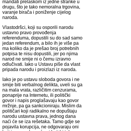
mandati prelaskom iz jedne stranke u
drugu, što je tako nemoralna trgovina,
varanje birača i poniženje cijelog
naroda.
Vlastodršci, koji su osporili narodu
ustavno pravo provođenja
referenduma, dopustili su do sad samo
jedan referendum, a bilo ih je više pa
ma koliko da je prešao broj potrebnih
potpisa te nisu dopustili, jer po njima
narod ne smije ni o čemu izravno
odlučivati. Iako u Ustavu piše da vlast
pripada narodu i proizlazi iz naroda.
Iako je po ustavu sloboda govora i ne
smije biti verbalnog delikta, uveli su ga
na mala vrata, različitim cenzurama,
ponaprije na Internetu, ili politički
govor i napis proglašavaju kao govor
mržnje, pa ga sankcioniraju. Mislim da
političari koji radikalno ne dopuštaju
narodu ustavna prava, jednog dana
naći će se iza rešetaka. Tamo gdje se
pojavila korupcija, ne odgovaraju oni