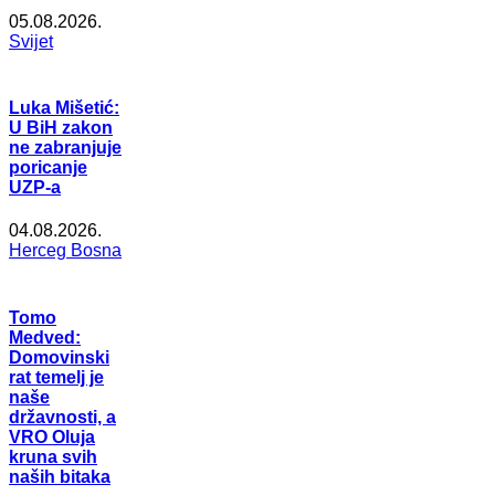
05.08.2026.
Svijet
Luka Mišetić:
U BiH zakon
ne zabranjuje
poricanje
UZP-a
04.08.2026.
Herceg Bosna
Tomo
Medved:
Domovinski
rat temelj je
naše
državnosti, a
VRO Oluja
kruna svih
naših bitaka