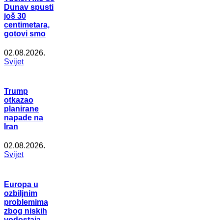
Dunav spusti
još 30
centimetara,
gotovi smo
02.08.2026.
Svijet
Trump
otkazao
planirane
napade na
Iran
02.08.2026.
Svijet
Europa u
ozbiljnim
problemima
zbog niskih
vodostaja