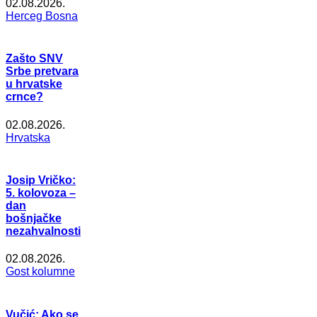
02.08.2026.
Herceg Bosna
Zašto SNV
Srbe pretvara
u hrvatske
crnce?
02.08.2026.
Hrvatska
Josip Vričko:
5. kolovoza –
dan
bošnjačke
nezahvalnosti
02.08.2026.
Gost kolumne
Vučić: Ako se