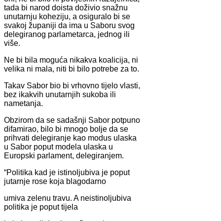
tada bi narod doista doživio snažnu
unutarnju koheziju, a osiguralo bi se
svakoj županiji da ima u Saboru svog
delegiranog parlametarca, jednog ili
više.
Ne bi bila moguća nikakva koalicija, ni
velika ni mala, niti bi bilo potrebe za to.
Takav Sabor bio bi vrhovno tijelo vlasti,
bez ikakvih unutarnjih sukoba ili
nametanja.
Obzirom da se sadašnji Sabor potpuno
difamirao, bilo bi mnogo bolje da se
prihvati delegiranje kao modus ulaska
u Sabor poput modela ulaska u
Europski parlament, delegiranjem.
“Politika kad je istinoljubiva je poput
jutarnje rose koja blagodarno
umiva zelenu travu. A neistinoljubiva
politika je poput tijela