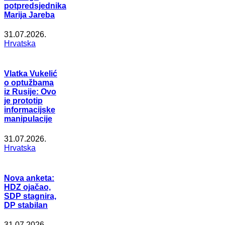
potpredsjednika
Marija Jareba
31.07.2026.
Hrvatska
Vlatka Vukelić
o optužbama
iz Rusije: Ovo
je prototip
informacijske
manipulacije
31.07.2026.
Hrvatska
Nova anketa:
HDZ ojačao,
SDP stagnira,
DP stabilan
31.07.2026.