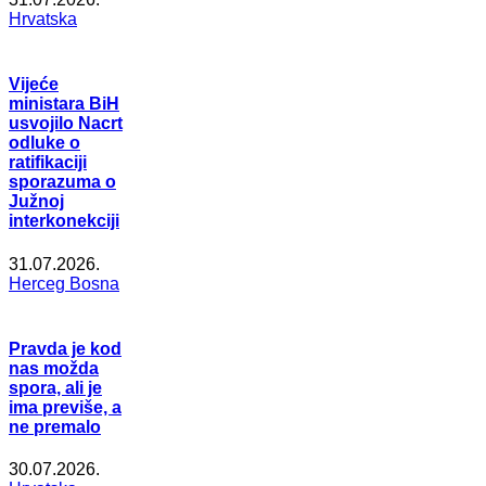
Hrvatska
Vijeće
ministara BiH
usvojilo Nacrt
odluke o
ratifikaciji
sporazuma o
Južnoj
interkonekciji
31.07.2026.
Herceg Bosna
Pravda je kod
nas možda
spora, ali je
ima previše, a
ne premalo
30.07.2026.