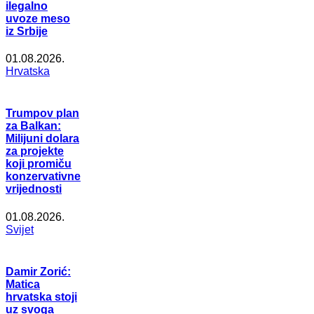
ilegalno
uvoze meso
iz Srbije
01.08.2026.
Hrvatska
Trumpov plan
za Balkan:
Milijuni dolara
za projekte
koji promiču
konzervativne
vrijednosti
01.08.2026.
Svijet
Damir Zorić:
Matica
hrvatska stoji
uz svoga