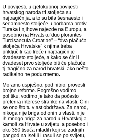
U povijesti, u cjelokupnoj povijesti
hrvatskog naroda tri stoljeća su
najtragičnija, a to su bila šesnaesto i
sedamnesto stoljeće u borbama protiv
Turaka i njihove najezde na Europu, a
posebno na Hrvatsku“duo plorantes
Turcisaecula Croatiae” – “dva plačuća
stoljeća Hrvatske” k njima treba
priključiti kao treće i najtragičnije
dvadeseto stoljeće, a kako se čini i
dvadeset prvo stoljeće biti će plačuće,
tj. tragično za narod hrvatski, ako nešto
radikalno ne poduzmemo.
Moramo uspješno, pod hitno, provesti
brojne reforme. Pogrešno vodimo
politiku, vodimo je tako da počesto
preferira interese stranke na vlasti. Čini
se ono što tu vlast obdržava. Za narod,
nikoga nije briga od onih u vlasti, nije
ih mnogo briga za narod u Hrvatskoj a
kamoli za Hrvate u svijetu, a posebno i
oko 350 tisuća mladih koji su zadnjih
par godina iselili i rasuli se po svijetu,