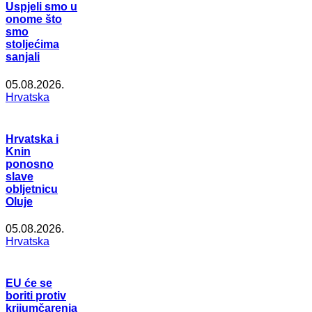
Uspjeli smo u
onome što
smo
stoljećima
sanjali
05.08.2026.
Hrvatska
Hrvatska i
Knin
ponosno
slave
obljetnicu
Oluje
05.08.2026.
Hrvatska
EU će se
boriti protiv
krijumčarenja