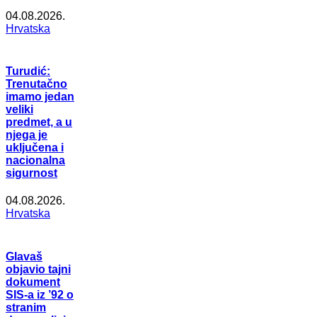
04.08.2026.
Hrvatska
Turudić:
Trenutačno
imamo jedan
veliki
predmet, a u
njega je
uključena i
nacionalna
sigurnost
04.08.2026.
Hrvatska
Glavaš
objavio tajni
dokument
SIS-a iz ’92 o
stranim