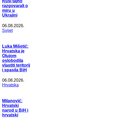
Rusi tajno
razgovarali o
miru u
Ukrajini
06.08.2026.
Svijet
Luka Mišetić:
Hrvatska je
Olujom
oslobodila
vlastiti teritorij
i spasila BiH
06.08.2026.
Hrvatska
Milanović:
Hrvatski
narod u BiH i
hrvatski