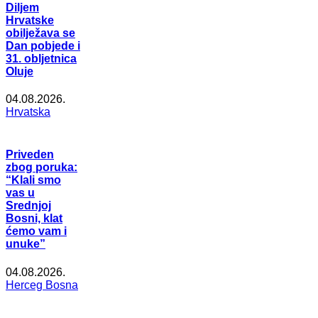
Diljem
Hrvatske
obilježava se
Dan pobjede i
31. obljetnica
Oluje
04.08.2026.
Hrvatska
Priveden
zbog poruka:
“Klali smo
vas u
Srednjoj
Bosni, klat
ćemo vam i
unuke”
04.08.2026.
Herceg Bosna