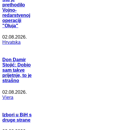
prethodilo
Vojno-
redarstvenoj
operaciji
"Oluja"
02.08.2026.
Hrvatska
Don Damir
Stojić: Dobio
sam takve
prijetnje, to je
strašno
02.08.2026.
Vjera
Izbori u BiH s
druge strane