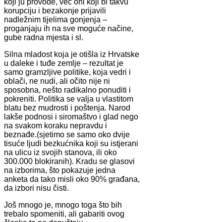
koji ju provode, već oni koji bi takvu
korupciju i bezakonje prijavili
nadležnim tijelima gonjenja –
proganjaju ih na sve moguće načine,
gube radna mjesta i sl.
Silna mladost koja je otišla iz Hrvatske
u daleke i tuđe zemlje – rezultat je
samo gramzljive politike, koja vedri i
oblači, ne nudi, ali očito nije ni
sposobna, nešto radikalno ponuditi i
pokreniti. Politika se valja u vlastitom
blatu bez mudrosti i poštenja. Narod
lakše podnosi i siromaštvo i glad nego
na svakom koraku nepravdu i
beznađe.(sjetimo se samo oko dvije
tisuće ljudi bezkućnika koji su istjerani
na ulicu iz svojih stanova, ili oko
300.000 blokiranih). Kradu se glasovi
na izborima, što pokazuje jedna
anketa da tako misli oko 90% građana,
da izbori nisu čisti.
Još mnogo je, mnogo toga što bih
trebalo spomeniti, ali gabariti ovog