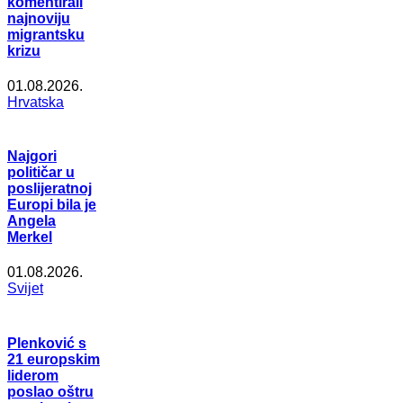
komentirali
najnoviju
migrantsku
krizu
01.08.2026.
Hrvatska
Najgori
političar u
poslijeratnoj
Europi bila je
Angela
Merkel
01.08.2026.
Svijet
Plenković s
21 europskim
liderom
poslao oštru