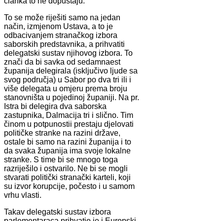
članka to ne dopuštaju.
To se može riješiti samo na jedan
način, izmjenom Ustava, a to je
odbacivanjem stranačkog izbora
saborskih predstavnika, a prihvatiti
delegatski sustav njihovog izbora. To
znači da bi savka od sedamnaest
županija delegirala (isključivo ljude sa
svog područja) u Sabor po dva tri ili i
više delegata u omjeru prema broju
stanovništa u pojedinoj županiji. Na pr.
Istra bi delegira dva saborska
zastupnika, Dalmacija tri i slično. Tim
činom u potpunostii prestaju djelovati
političke stranke na razini države,
ostale bi samo na razini županija i to
da svaka županija ima svoje lokalne
stranke. S time bi se mnogo toga
razriješilo i ostvarilo. Ne bi se mogli
stvarati politički stranački karteli, koji
su izvor korupcije, počesto i u samom
vrhu vlasti.
Takav delegatski sustav izbora
parlementaraca prihvatio je i Europski