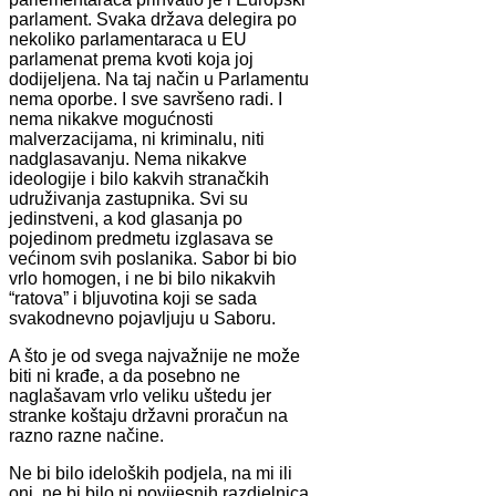
parlament. Svaka država delegira po
nekoliko parlamentaraca u EU
parlamenat prema kvoti koja joj
dodijeljena. Na taj način u Parlamentu
nema oporbe. I sve savršeno radi. I
nema nikakve mogućnosti
malverzacijama, ni kriminalu, niti
nadglasavanju. Nema nikakve
ideologije i bilo kakvih stranačkih
udruživanja zastupnika. Svi su
jedinstveni, a kod glasanja po
pojedinom predmetu izglasava se
većinom svih poslanika. Sabor bi bio
vrlo homogen, i ne bi bilo nikakvih
“ratova” i bljuvotina koji se sada
svakodnevno pojavljuju u Saboru.
A što je od svega najvažnije ne može
biti ni krađe, a da posebno ne
naglašavam vrlo veliku uštedu jer
stranke koštaju državni proračun na
razno razne načine.
Ne bi bilo ideloških podjela, na mi ili
oni, ne bi bilo ni povijesnih razdjelnica,