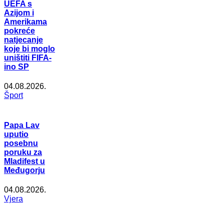
UEFA s
Azijom i
Amerikama
pokreće
natjecanje
koje bi moglo
uništiti FIFA-
ino SP
04.08.2026.
Šport
Papa Lav
uputio
posebnu
poruku za
Mladifest u
Međugorju
04.08.2026.
Vjera