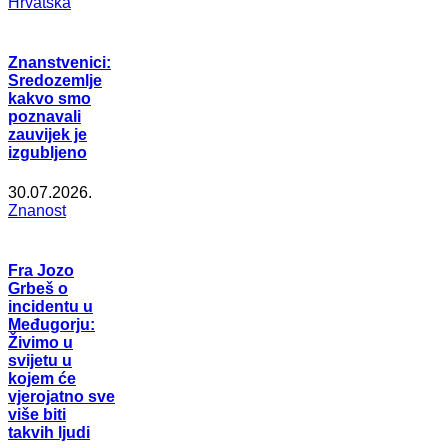
Hrvatska
Znanstvenici:
Sredozemlje
kakvo smo
poznavali
zauvijek je
izgubljeno
30.07.2026.
Znanost
Fra Jozo
Grbeš o
incidentu u
Međugorju:
Živimo u
svijetu u
kojem će
vjerojatno sve
više biti
takvih ljudi