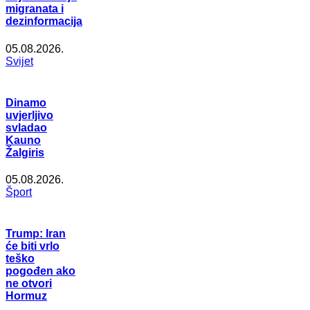
migranata i
dezinformacija
05.08.2026.
Svijet
Dinamo
uvjerljivo
svladao
Kauno
Žalgiris
05.08.2026.
Šport
Trump: Iran
će biti vrlo
teško
pogođen ako
ne otvori
Hormuz