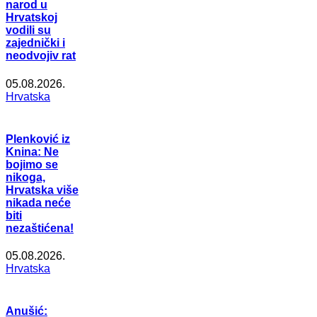
narod u
Hrvatskoj
vodili su
zajednički i
neodvojiv rat
05.08.2026.
Hrvatska
Plenković iz
Knina: Ne
bojimo se
nikoga,
Hrvatska više
nikada neće
biti
nezaštićena!
05.08.2026.
Hrvatska
Anušić: