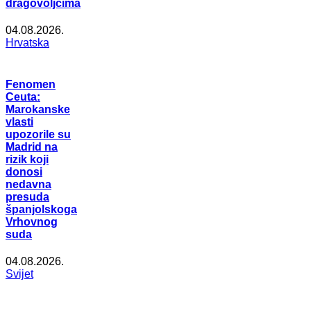
dragovoljcima
04.08.2026.
Hrvatska
Fenomen
Ceuta:
Marokanske
vlasti
upozorile su
Madrid na
rizik koji
donosi
nedavna
presuda
španjolskoga
Vrhovnog
suda
04.08.2026.
Svijet