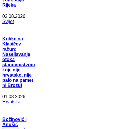
Rijeka
02.08.2026.
Svijet
Kritike na
Klasićev
račun:
Naseljavanje
otoka
stanovništvom
koje nije
hrvatsko, nije
palo na pamet
ni Brozu!
01.08.2026.
Hrvatska
Božinović i
Anušić