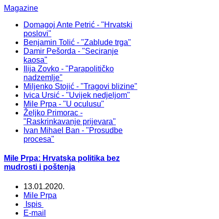
Magazine
Domagoj Ante Petrić - "Hrvatski
poslovi"
Benjamin Tolić - "Zablude trga"
Damir Pešorda - "Seciranje
kaosa"
Ilija Zovko - "Parapolitičko
nadzemlje"
Miljenko Stojić - "Tragovi blizine"
Ivica Ursić - "Uvijek nedjeljom"
Mile Prpa - "U oculusu"
Željko Primorac -
"Raskrinkavanje prijevara"
Ivan Mihael Ban - "Prosudbe
procesa"
Mile Prpa: Hrvatska politika bez
mudrosti i poštenja
13.01.2020.
Mile Prpa
Ispis
E-mail