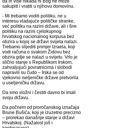
da ih više nikada ni Bog ne može
sakupiti i vratiti u njihovu domovinu.
- Mi trebamo voditi politiku, ne u
interesu vladajuće političke stranke,
već politiku na razini države, ali i šire
politiku na razini cjelokupnog
hrvatskog nacionalnog korpusa bez
obzira u kojoj se državi svijeta nalazi.
Trebamo slijediti primjer Izraela, koji
vodi računa o svakom Židovu bez
obzira gdje se nalazi u svijetu. Vrlo je
slično stanje s Republikom Irskom,
zahvaljujući povratnicima i slobodi
napravili su čudo – Irska se od
vjekovno iseljeničke države pretvorila
u useljeničku državu.
Da smo složni i čestiti davno bi imali
svoju državu.
Da počnem od proročanskog izriačaja
Brune Bušića, koji je izuzetno precizno
– prorekao današnje stanje u državi
Hrvatskoj. (Nažalost još i
kontinuirano)-