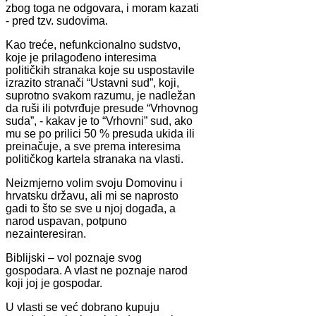
zbog toga ne odgovara, i moram kazati
- pred tzv. sudovima.
Kao treće, nefunkcionalno sudstvo,
koje je prilagođeno interesima
političkih stranaka koje su uspostavile
izrazito stranači “Ustavni sud”, koji,
suprotno svakom razumu, je nadležan
da ruši ili potvrđuje presude “Vrhovnog
suda”, - kakav je to “Vrhovni” sud, ako
mu se po prilici 50 % presuda ukida ili
preinačuje, a sve prema interesima
političkog kartela stranaka na vlasti.
Neizmjerno volim svoju Domovinu i
hrvatsku državu, ali mi se naprosto
gadi to što se sve u njoj događa, a
narod uspavan, potpuno
nezainteresiran.
Biblijski – vol poznaje svog
gospodara. A vlast ne poznaje narod
koji joj je gospodar.
U vlasti se već dobrano kupuju