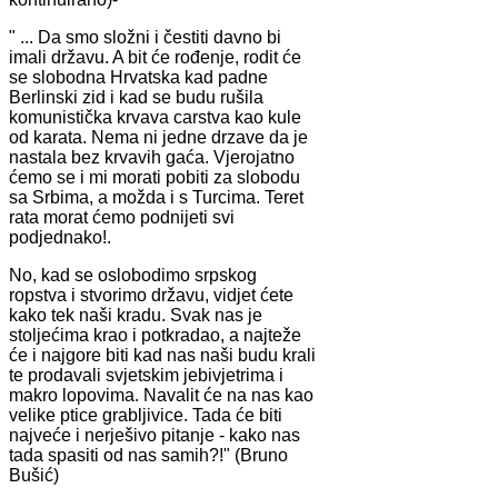
" ... Da smo složni i čestiti davno bi
imali državu. A bit će rođenje, rodit će
se slobodna Hrvatska kad padne
Berlinski zid i kad se budu rušila
komunistička krvava carstva kao kule
od karata. Nema ni jedne drzave da je
nastala bez krvavih gaća. Vjerojatno
ćemo se i mi morati pobiti za slobodu
sa Srbima, a možda i s Turcima. Teret
rata morat ćemo podnijeti svi
podjednako!.
No, kad se oslobodimo srpskog
ropstva i stvorimo državu, vidjet ćete
kako tek naši kradu. Svak nas je
stoljećima krao i potkradao, a najteže
će i najgore biti kad nas naši budu krali
te prodavali svjetskim jebivjetrima i
makro lopovima. Navalit će na nas kao
velike ptice grabljivice. Tada će biti
najveće i nerješivo pitanje - kako nas
tada spasiti od nas samih?!" (Bruno
Bušić)