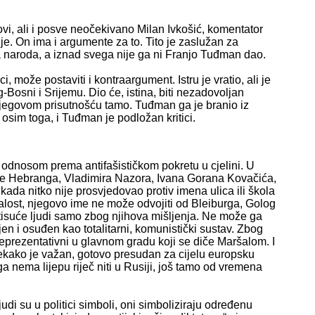
govi, ali i posve neočekivano Milan Ivkošić, komentator
je. On ima i argumente za to. Tito je zaslužan za
ela naroda, a iznad svega nije ga ni Franjo Tuđman dao.
 može postaviti i kontraargument. Istru je vratio, ali je
-Bosni i Srijemu. Dio će, istina, biti nezadovoljan
 njegovom prisutnošću tamo. Tuđman ga je branio iz
osim toga, i Tuđman je podložan kritici.
odnosom prema antifašističkom pokretu u cjelini. U
ije Hebranga, Vladimira Nazora, Ivana Gorana Kovačića,
kada nitko nije prosvjedovao protiv imena ulica ili škola
ažalost, njegovo ime ne može odvojiti od Bleiburga, Golog
na tisuće ljudi samo zbog njihova mišljenja. Ne može ga
njen i osuđen kao totalitarni, komunistički sustav. Zbog
reprezentativni u glavnom gradu koji se diče Maršalom. I
itekako je važan, gotovo presudan za cijelu europsku
ga nema lijepu riječ niti u Rusiji, još tamo od vremena
udi su u politici simboli, oni simboliziraju određenu