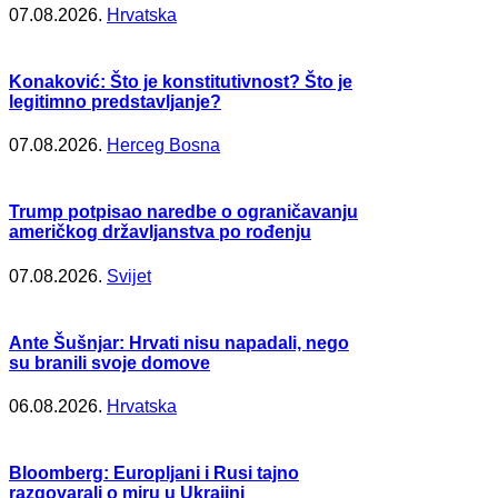
07.08.2026.
Hrvatska
Konaković: Što je konstitutivnost? Što je
legitimno predstavljanje?
07.08.2026.
Herceg Bosna
Trump potpisao naredbe o ograničavanju
američkog državljanstva po rođenju
07.08.2026.
Svijet
Ante Šušnjar: Hrvati nisu napadali, nego
su branili svoje domove
06.08.2026.
Hrvatska
Bloomberg: Europljani i Rusi tajno
razgovarali o miru u Ukrajini