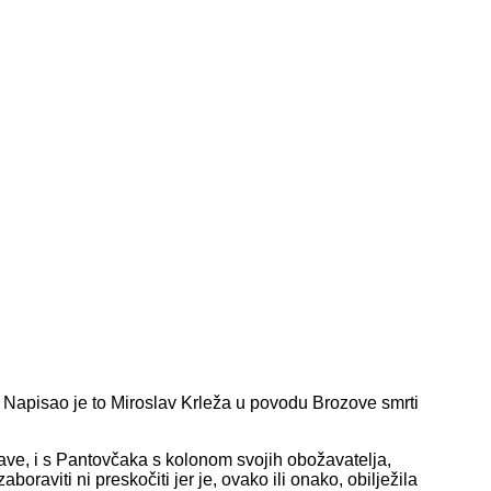
 Napisao je to Miroslav Krleža u povodu Brozove smrti
žave, i s Pantovčaka s kolonom svojih obožavatelja,
aboraviti ni preskočiti jer je, ovako ili onako, obilježila