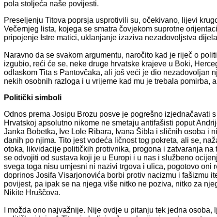
pola stoljeća naše povijesti.
Preseljenju Titova poprsja usprotivili su, očekivano, lijevi kru
Večernjeg lista, kojega se smatra čovjekom suprotne orijentaci
pripojenje Istre matici, uklanjanje izaziva nezadovoljstva dij
Naravno da se svakom argumentu, naročito kad je riječ o politici,
izgubio, reći će se, neke druge hrvatske krajeve u Boki, Herceg
odlaskom Tita s Pantovčaka, ali još veći je dio nezadovoljan
nekih osobnih razloga i u vrijeme kad mu je trebala pomirba, a 
Politički simboli
Odnos prema Josipu Brozu posve je pogrešno izjednačavati s 
Hrvatskoj apsolutno nikome ne smetaju antifašisti poput Andr
Janka Bobetka, Ive Lole Ribara, Ivana Šibla i sličnih osoba i ni
danih po njima. Tito jest vodeća ličnost tog pokreta, ali se, n
otoka, likvidacije političkih protivnika, progona i zatvaranja 
se odvojiti od sustava koji je u Europi i u nas i službeno ocije
svega toga nisu umjesni ni nazivi trgova i ulica, pogotovo oni 
doprinos Josifa Visarjonovića borbi protiv nacizmu i fašizmu 
povijest, pa ipak se na njega više nitko ne poziva, nitko za nje
Nikite Hruščova.
I možda ono najvažnije. Nije ovdje u pitanju tek jedna osoba, lj