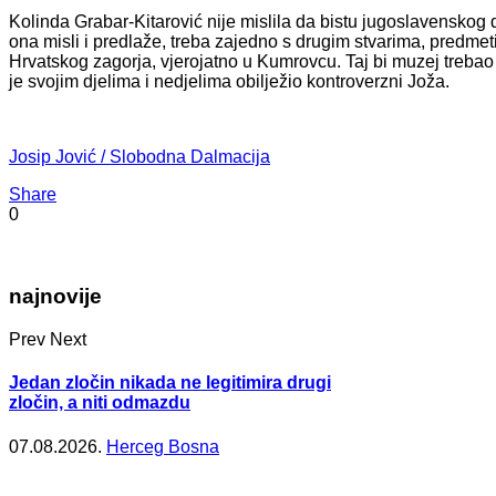
Kolinda Grabar-Kitarović nije mislila da bistu jugoslavenskog d
ona misli i predlaže, treba zajedno s drugim stvarima, predm
Hrvatskog zagorja, vjerojatno u Kumrovcu. Taj bi muzej trebao 
je svojim djelima i nedjelima obilježio kontroverzni Joža.
Josip Jović / Slobodna Dalmacija
Share
0
najnovije
Prev
Next
Jedan zločin nikada ne legitimira drugi
zločin, a niti odmazdu
07.08.2026.
Herceg Bosna