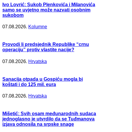
Ivo Lovrić: Sukob Plenkovića i Milanovića
samo se uvjetno može nazvati osobnim
sukobom
07.08.2026.
Kolumne
Provodi li predsjednik Republike “crnu
operaciju” protiv vlastite nacije?
07.08.2026.
Hrvatska
Sanacija otpada u Gospiću mogla bi
koštati i do 125 mil. eura
07.08.2026.
Hrvatska
Mišetić: Svih osam međunarodnih sudaca
jednoglasno je utvrdilo da se Tuđmanova
izjava odnosila na srpske snage