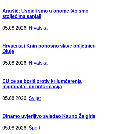
Anušić: Uspjeli smo u onome što smo
stoljećima sanjali
05.08.2026.
Hrvatska
Hrvatska i Knin ponosno slave obljetnicu
Oluje
05.08.2026.
Hrvatska
EU će se boriti protiv krijumčarenja
migranata i dezinformacija
05.08.2026.
Svijet
Dinamo uvjerljivo svladao Kauno Žalgiris
05.08.2026.
Šport