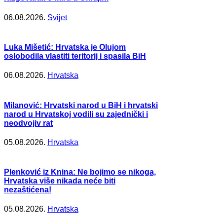
06.08.2026.
Svijet
Luka Mišetić: Hrvatska je Olujom
oslobodila vlastiti teritorij i spasila BiH
06.08.2026.
Hrvatska
Milanović: Hrvatski narod u BiH i hrvatski
narod u Hrvatskoj vodili su zajednički i
neodvojiv rat
05.08.2026.
Hrvatska
Plenković iz Knina: Ne bojimo se nikoga,
Hrvatska više nikada neće biti
nezaštićena!
05.08.2026.
Hrvatska