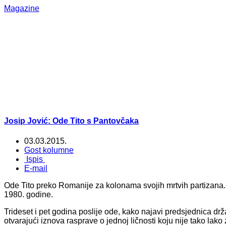
Magazine
Josip Jović: Ode Tito s Pantovčaka
03.03.2015.
Gost kolumne
Ispis
E-mail
Ode Tito preko Romanije za kolonama svojih mrtvih partizana.
1980. godine.
Trideset i pet godina poslije ode, kako najavi predsjednica dr
otvarajući iznova rasprave o jednoj ličnosti koju nije tako lako z