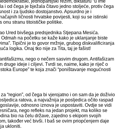
 nedemokratski, jednopartijski režim, diktaturu “u ime
la i od čega je bježala čitavo jedno stoljeće, protiv čega
nost i za ljudsko dostojanstvo. Apsurdno je i
ajnih ličnosti hrvatske povijesti, koji su se istinski
s onu stranu titoističke politike.
rao Ured bivšega predsjednika Stjepana Mesića.
an. Odmah na početku se kaže kako je uklanjanje biste
ima”. Tipični je to govor mržnje, grubog diskvalificiranja
a logika. Onaj tko nije za Tita, taj je fašist!
 i antifašizmu, nego o nečem sasvim drugom. Antifašizam
ruge ideje i ciljevi. Tvrdi se, naime, kako je riječ o
oistoka Europe” te koja znači “poništavanje mogućnosti
 za “region”, od čega bi vjerojatno i on sam da je doživio
ljedica ratova, a najvažnija je posljedica očito raspad
ugoslavije, odnosno iznova je uspostaviti. Ovdje se vidi
esničara, nego refleks na jedan projekt, ma koliko se
godina bio na čelu države, zajedno s ekipom svojih
om, također već bivši. I baš se ovim priopćenjem daje
ja ukloniti.