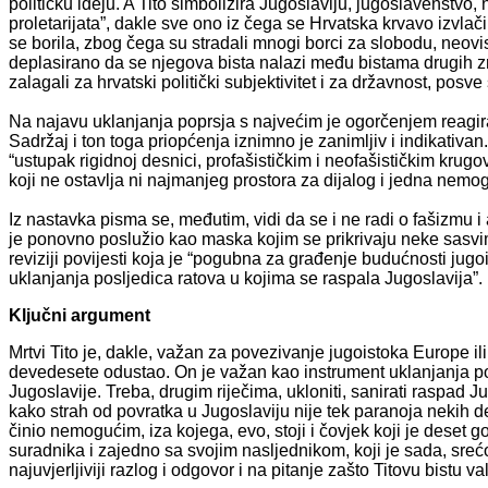
političku ideju. A Tito simbolizira Jugoslaviju, jugoslavenstvo,
proletarijata”, dakle sve ono iz čega se Hrvatska krvavo izvlači
se borila, zbog čega su stradali mnogi borci za slobodu, neovis
deplasirano da se njegova bista nalazi među bistama drugih znač
zalagali za hrvatski politički subjektivitet i za državnost, posve 
Na najavu uklanjanja poprsja s najvećim je ogorčenjem reagi
Sadržaj i ton toga priopćenja iznimno je zanimljiv i indikativ
“ustupak rigidnoj desnici, profašističkim i neofašističkim krugov
koji ne ostavlja ni najmanjeg prostora za dijalog i jedna nemoguć
Iz nastavka pisma se, međutim, vidi da se i ne radi o fašizmu
je ponovno poslužio kao maska kojim se prikrivaju neke sasvim d
reviziji povijesti koja je “pogubna za građenje budućnosti jug
uklanjanja posljedica ratova u kojima se raspala Jugoslavija”.
Ključni argument
Mrtvi Tito je, dakle, važan za povezivanje jugoistoka Europe ili
devedesete odustao. On je važan kao instrument uklanjanja pos
Jugoslavije. Treba, drugim riječima, ukloniti, sanirati raspad J
kako strah od povratka u Jugoslaviju nije tek paranoja nekih d
činio nemogućim, iza kojega, evo, stoji i čovjek koji je deset 
suradnika i zajedno sa svojim nasljednikom, koji je sada, sreć
najuvjerljiviji razlog i odgovor i na pitanje zašto Titovu bistu val