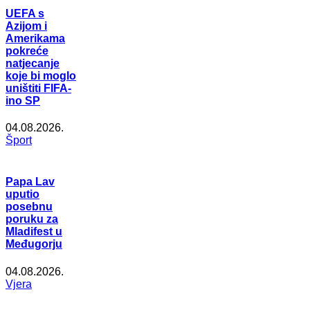
UEFA s
Azijom i
Amerikama
pokreće
natjecanje
koje bi moglo
uništiti FIFA-
ino SP
04.08.2026.
Šport
Papa Lav
uputio
posebnu
poruku za
Mladifest u
Međugorju
04.08.2026.
Vjera