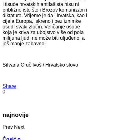
i tisuće hrvatskih antifašista nisu ni
približno isto što i Brozov komunizam i
diktatura. Vrijeme je da Hrvatska, kao i
cijela Europa, iskreno i bez iznimke
osudi svaki zločin. Veličanje osobe
koja je kriva za ubojstvo više od pola
milijuna ljudi ne može biti uljuđeno, a
još manje zabavno!
Silvana Oruč Ivoš / Hrvatsko slovo
Share
0
najnovije
Prev
Next
Ćosić o