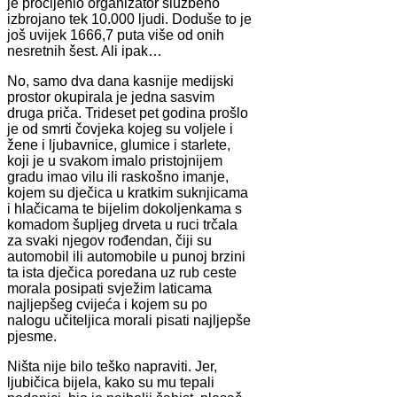
je procijenio organizator službeno
izbrojano tek 10.000 ljudi. Doduše to je
još uvijek 1666,7 puta više od onih
nesretnih šest. Ali ipak…
No, samo dva dana kasnije medijski
prostor okupirala je jedna sasvim
druga priča. Trideset pet godina prošlo
je od smrti čovjeka kojeg su voljele i
žene i ljubavnice, glumice i starlete,
koji je u svakom imalo pristojnijem
gradu imao vilu ili raskošno imanje,
kojem su dječica u kratkim suknjicama
i hlačicama te bijelim dokoljenkama s
komadom šupljeg drveta u ruci trčala
za svaki njegov rođendan, čiji su
automobil ili automobile u punoj brzini
ta ista dječica poredana uz rub ceste
morala posipati svježim laticama
najljepšeg cvijeća i kojem su po
nalogu učiteljica morali pisati najljepše
pjesme.
Ništa nije bilo teško napraviti. Jer,
ljubičica bijela, kako su mu tepali