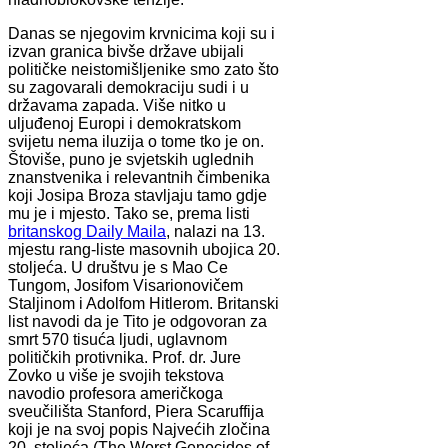
Danas se njegovim krvnicima koji su i
izvan granica bivše države ubijali
političke neistomišljenike smo zato što
su zagovarali demokraciju sudi i u
državama zapada. Više nitko u
uljuđenoj Europi i demokratskom
svijetu nema iluzija o tome tko je on.
Štoviše, puno je svjetskih uglednih
znanstvenika i relevantnih čimbenika
koji Josipa Broza stavljaju tamo gdje
mu je i mjesto. Tako se, prema listi
britanskog Daily Maila
, nalazi na 13.
mjestu rang-liste masovnih ubojica 20.
stoljeća. U društvu je s Mao Ce
Tungom, Josifom Visarionovičem
Staljinom i Adolfom Hitlerom. Britanski
list navodi da je Tito je odgovoran za
smrt 570 tisuća ljudi, uglavnom
političkih protivnika. Prof. dr. Jure
Zovko u više je svojih tekstova
navodio profesora američkoga
sveučilišta Stanford, Piera Scaruffija
koji je na svoj popis Najvećih zločina
20. stoljeća (The Worst Genocides of