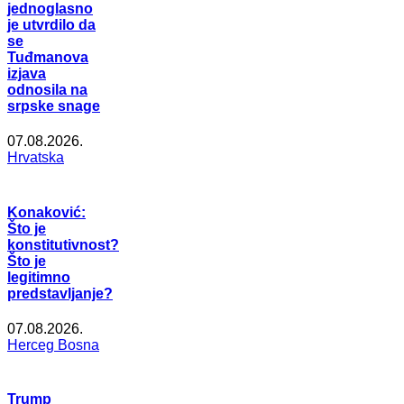
jednoglasno
je utvrdilo da
se
Tuđmanova
izjava
odnosila na
srpske snage
07.08.2026.
Hrvatska
Konaković:
Što je
konstitutivnost?
Što je
legitimno
predstavljanje?
07.08.2026.
Herceg Bosna
Trump