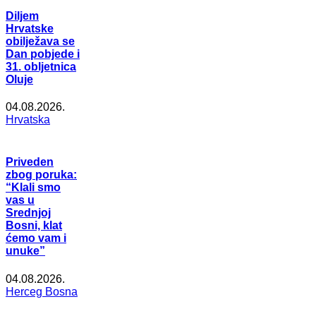
Diljem
Hrvatske
obilježava se
Dan pobjede i
31. obljetnica
Oluje
04.08.2026.
Hrvatska
Priveden
zbog poruka:
“Klali smo
vas u
Srednjoj
Bosni, klat
ćemo vam i
unuke”
04.08.2026.
Herceg Bosna