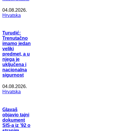
04.08.2026.
Hrvatska
Turudić:
Trenutačno
imamo jedan
veliki
predmet, a u
njega je
uključena i
nacionalna
sigurnost
04.08.2026.
Hrvatska
Glavaš
objavio tajni
dokument
SIS-a iz ’92 o
stranim