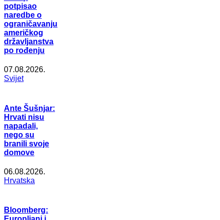
potpisao
naredbe o
ograničavanju
američkog
državljanstva
po rođenju
07.08.2026.
Svijet
Ante Šušnjar:
Hrvati nisu
napadali,
nego su
branili svoje
domove
06.08.2026.
Hrvatska
Bloomberg:
Europljani i