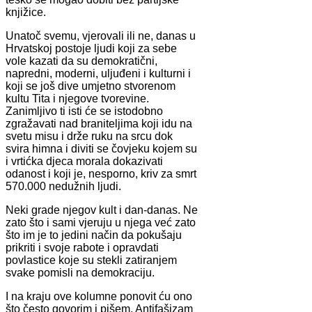
knjižice.
Unatoč svemu, vjerovali ili ne, danas u
Hrvatskoj postoje ljudi koji za sebe
vole kazati da su demokratični,
napredni, moderni, uljuđeni i kulturni i
koji se još dive umjetno stvorenom
kultu Tita i njegove tvorevine.
Zanimljivo ti isti će se istodobno
zgražavati nad braniteljima koji idu na
svetu misu i drže ruku na srcu dok
svira himna i diviti se čovjeku kojem su
i vrtićka djeca morala dokazivati
odanost i koji je, nesporno, kriv za smrt
570.000 nedužnih ljudi.
Neki grade njegov kult i dan-danas. Ne
zato što i sami vjeruju u njega već zato
što im je to jedini način da pokušaju
prikriti i svoje rabote i opravdati
povlastice koje su stekli zatiranjem
svake pomisli na demokraciju.
I na kraju ove kolumne ponovit ću ono
što često govorim i pišem. Antifašizam