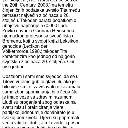
the 20th Century, 2008.) na temelju
činjeničnih podataka uvrstio Tita među
petnaest najvećih zločinaca u 20.
stoljeću. Također, barata podatkom o
ubojstvu najmanje 570.000 ljudi.
Zovko navodi i Gunnara Heinsohna,
njemačkog profesor sa sveučilišta u
Bremenu, koji u svojoj knjizi Leksikon
genocida (Lexikon der
Völkermorde,1998.) također Tita
karakterizira kao jednog od najgorih
svjetskih zločinaca 20. stoljeća. Oni
nisu jedini.
Uostalom i sami smo svjedoci da se u
Titovo vrijeme gubilo glavu ili, ako je
bilo više sreće, završavalo u kazamatu
samo zbog spominjanja bilo čega što
je imalo veze sa zdravim razumom.
Ljudi su proganjani zbog odlaska na
svetu misu i prakticiranja vjere,
partijsko jednoumlje dominiralo je u
svakoj pori života. Djecu su pripremali
već u vrtićkoj dobi, a rukovodeći posao
teško se mogao dobiti bez partijske