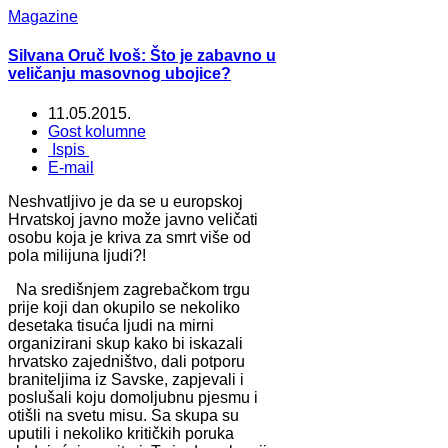
Magazine
Silvana Oruč Ivoš: Što je zabavno u
veličanju masovnog ubojice?
11.05.2015.
Gost kolumne
Ispis
E-mail
Neshvatljivo je da se u europskoj
Hrvatskoj javno može javno veličati
osobu koja je kriva za smrt više od
pola milijuna ljudi?!
Na središnjem zagrebačkom trgu
prije koji dan okupilo se nekoliko
desetaka tisuća ljudi na mirni
organizirani skup kako bi iskazali
hrvatsko zajedništvo, dali potporu
braniteljima iz Savske, zapjevali i
poslušali koju domoljubnu pjesmu i
otišli na svetu misu. Sa skupa su
uputili i nekoliko kritičkih poruka