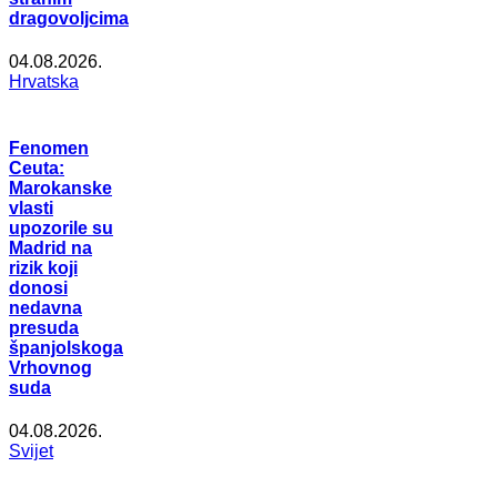
dragovoljcima
04.08.2026.
Hrvatska
Fenomen
Ceuta:
Marokanske
vlasti
upozorile su
Madrid na
rizik koji
donosi
nedavna
presuda
španjolskoga
Vrhovnog
suda
04.08.2026.
Svijet