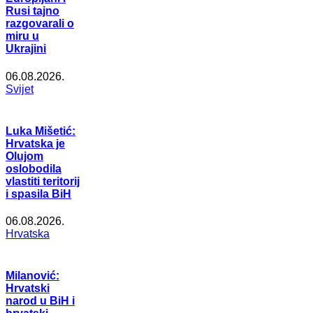
Rusi tajno
razgovarali o
miru u
Ukrajini
06.08.2026.
Svijet
Luka Mišetić:
Hrvatska je
Olujom
oslobodila
vlastiti teritorij
i spasila BiH
06.08.2026.
Hrvatska
Milanović:
Hrvatski
narod u BiH i