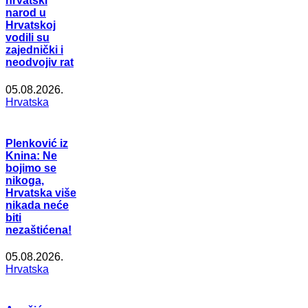
hrvatski
narod u
Hrvatskoj
vodili su
zajednički i
neodvojiv rat
05.08.2026.
Hrvatska
Plenković iz
Knina: Ne
bojimo se
nikoga,
Hrvatska više
nikada neće
biti
nezaštićena!
05.08.2026.
Hrvatska