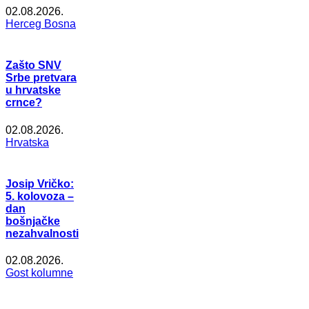
02.08.2026.
Herceg Bosna
Zašto SNV
Srbe pretvara
u hrvatske
crnce?
02.08.2026.
Hrvatska
Josip Vričko:
5. kolovoza –
dan
bošnjačke
nezahvalnosti
02.08.2026.
Gost kolumne