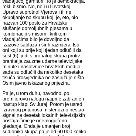
vladajućoj garnituri. To je demokracija,
rekli bismo. No, ne i u Hrvatskoj.
Upravo suprotno! Vjerovali ili ne,
okupljanje na skupu koji je, eto, bio
nazvan 100 posto za Hrvatsku,
slušanje domoljubnih pjesama u
kombinaciji s misom i kritikom
vladajućima bilo je dovoljno da
izazove sablazan širih razmjera. Isti
oni koji su prije koji tjedan odlučili da
šest (6) ljudi s propalog skupa protiv
branitelja zauzme udarne televizijske
minute i naslovnice hrvatskih medija,
sada su odlučili da nekoliko desetaka
tisuća prosvjednika ne zaslužuje ništa.
Osim javno iskazanog prijezira.
Pa je, u tom duhu, navodno, po
premijerovu nalogu najprije zabranjen
nastup klapi Sv Juraj. Potom je usred
izravnog prijenosa misteriozno nestao
signal na desetak lokalnih televizijskih
postaja čime je onemogućeno
gledanje. Onda je umanjen broj
sudionika skupa pa je od 60.000 koliko