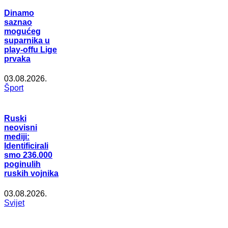
Dinamo
saznao
mogućeg
suparnika u
play-offu Lige
prvaka
03.08.2026.
Šport
Ruski
neovisni
mediji:
Identificirali
smo 236.000
poginulih
ruskih vojnika
03.08.2026.
Svijet