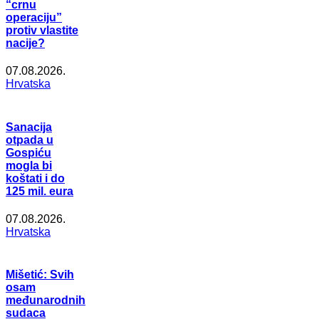
“crnu
operaciju”
protiv vlastite
nacije?
07.08.2026.
Hrvatska
Sanacija
otpada u
Gospiću
mogla bi
koštati i do
125 mil. eura
07.08.2026.
Hrvatska
Mišetić: Svih
osam
međunarodnih
sudaca