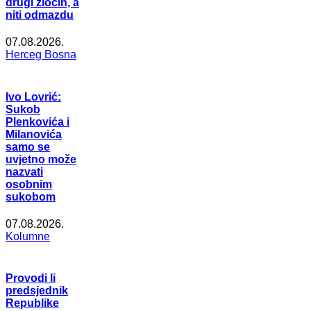
drugi zločin, a
niti odmazdu
07.08.2026.
Herceg Bosna
Ivo Lovrić:
Sukob
Plenkovića i
Milanovića
samo se
uvjetno može
nazvati
osobnim
sukobom
07.08.2026.
Kolumne
Provodi li
predsjednik
Republike