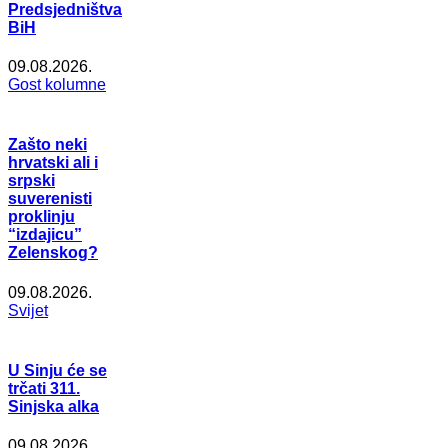
Predsjedništva
BiH
09.08.2026.
Gost kolumne
Zašto neki
hrvatski ali i
srpski
suverenisti
proklinju
“izdajicu”
Zelenskog?
09.08.2026.
Svijet
U Sinju će se
trčati 311.
Sinjska alka
09.08.2026.