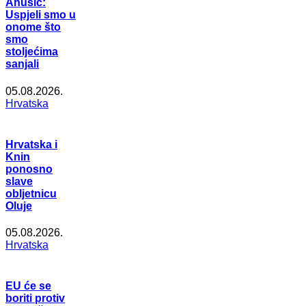
Anušić:
Uspjeli smo u
onome što
smo
stoljećima
sanjali
05.08.2026.
Hrvatska
Hrvatska i
Knin
ponosno
slave
obljetnicu
Oluje
05.08.2026.
Hrvatska
EU će se
boriti protiv