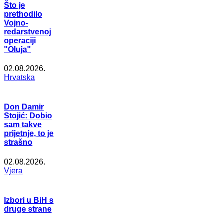
Što je
prethodilo
Vojno-
redarstvenoj
operaciji
"Oluja"
02.08.2026.
Hrvatska
Don Damir
Stojić: Dobio
sam takve
prijetnje, to je
strašno
02.08.2026.
Vjera
Izbori u BiH s
druge strane