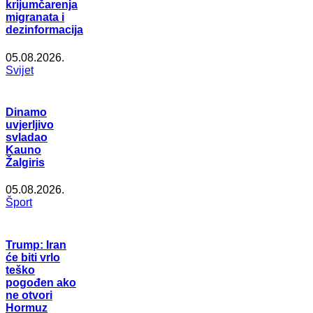
krijumčarenja
migranata i
dezinformacija
05.08.2026.
Svijet
Dinamo
uvjerljivo
svladao
Kauno
Žalgiris
05.08.2026.
Šport
Trump: Iran
će biti vrlo
teško
pogođen ako
ne otvori
Hormuz