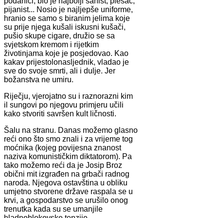
podanici, bio je najbolji šahist, plesač,
pijanist... Nosio je najljepše uniforme,
hranio se samo s biranim jelima koje
su prije njega kušali iskusni kušači,
pušio skupe cigare, družio se sa
svjetskom kremom i rijetkim
životinjama koje je posjedovao. Kao
kakav prijestolonasljednik, vladao je
sve do svoje smrti, ali i dulje. Jer
božanstva ne umiru.
Riječju, vjerojatno su i raznorazni kim
il sungovi po njegovu primjeru učili
kako stvoriti savršen kult ličnosti.
Šalu na stranu. Danas možemo glasno
reći ono što smo znali i za vrijeme tog
moćnika (kojeg povijesna znanost
naziva komunističkim diktatorom). Pa
tako možemo reći da je Josip Broz
obični mit izgrađen na grbači radnog
naroda. Njegova ostavština u obliku
umjetno stvorene države raspala se u
krvi, a gospodarstvo se urušilo onog
trenutka kada su se umanjile
hladnoblokovske tenzije.