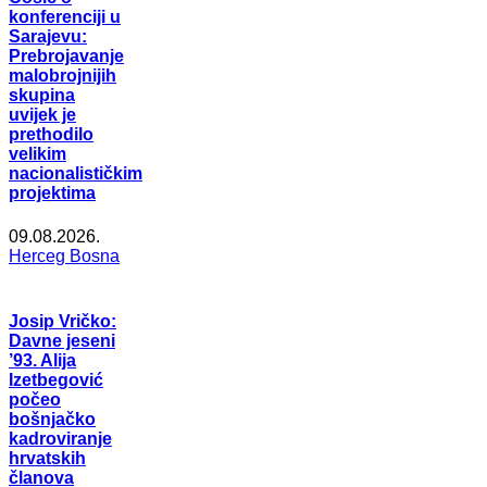
konferenciji u
Sarajevu:
Prebrojavanje
malobrojnijih
skupina
uvijek je
prethodilo
velikim
nacionalističkim
projektima
09.08.2026.
Herceg Bosna
Josip Vričko:
Davne jeseni
’93. Alija
Izetbegović
počeo
bošnjačko
kadroviranje
hrvatskih
članova