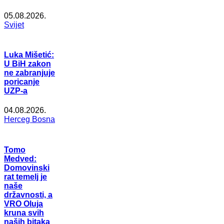
05.08.2026.
Svijet
Luka Mišetić:
U BiH zakon
ne zabranjuje
poricanje
UZP-a
04.08.2026.
Herceg Bosna
Tomo
Medved:
Domovinski
rat temelj je
naše
državnosti, a
VRO Oluja
kruna svih
naših bitaka