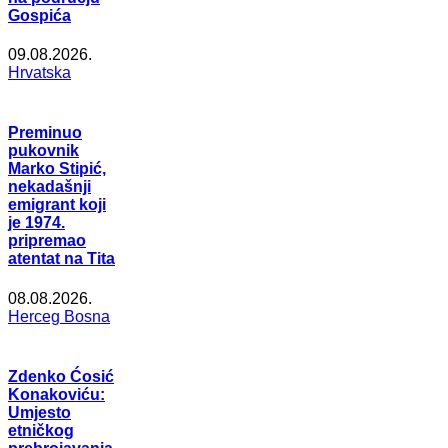
Gospića
09.08.2026.
Hrvatska
Preminuo
pukovnik
Marko Stipić,
nekadašnji
emigrant koji
je 1974.
pripremao
atentat na Tita
08.08.2026.
Herceg Bosna
Zdenko Ćosić
Konakoviću:
Umjesto
etničkog