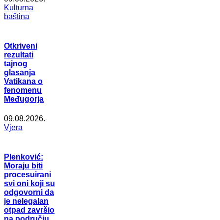
Kulturna
baština
Otkriveni
rezultati
tajnog
glasanja
Vatikana o
fenomenu
Međugorja
09.08.2026.
Vjera
Plenković:
Moraju biti
procesuirani
svi oni koji su
odgovorni da
je nelegalan
otpad završio
na području