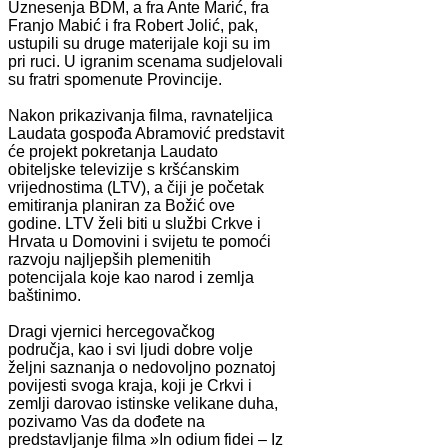
Uznesenja BDM, a fra Ante Marić, fra
Franjo Mabić i fra Robert Jolić, pak,
ustupili su druge materijale koji su im
pri ruci. U igranim scenama sudjelovali
su fratri spomenute Provincije.
Nakon prikazivanja filma, ravnateljica
Laudata gospođa Abramović predstavit
će projekt pokretanja Laudato
obiteljske televizije s kršćanskim
vrijednostima (LTV), a čiji je početak
emitiranja planiran za Božić ove
godine. LTV želi biti u službi Crkve i
Hrvata u Domovini i svijetu te pomoći
razvoju najljepših plemenitih
potencijala koje kao narod i zemlja
baštinimo.
Dragi vjernici hercegovačkog
područja, kao i svi ljudi dobre volje
željni saznanja o nedovoljno poznatoj
povijesti svoga kraja, koji je Crkvi i
zemlji darovao istinske velikane duha,
pozivamo Vas da dođete na
predstavljanje filma »In odium fidei – Iz