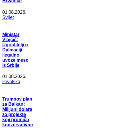
Hrvatske
01.08.2026.
Svijet
Ministar
Vlajčić:
Ugostitelji u
Dalmaciji
ilegalno
uvoze meso
iz Srbije
01.08.2026.
Hrvatska
Trumpov plan
za Balkan:
Milijuni dolara
za projekte
koji promiču
konzervativne