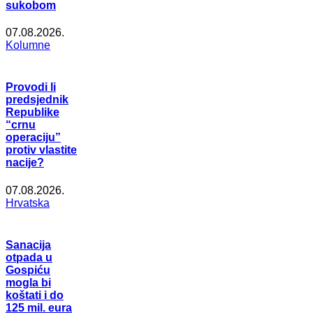
sukobom
07.08.2026.
Kolumne
Provodi li
predsjednik
Republike
“crnu
operaciju”
protiv vlastite
nacije?
07.08.2026.
Hrvatska
Sanacija
otpada u
Gospiću
mogla bi
koštati i do
125 mil. eura