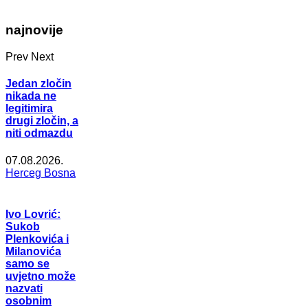
najnovije
Prev
Next
Jedan zločin
nikada ne
legitimira
drugi zločin, a
niti odmazdu
07.08.2026.
Herceg Bosna
Ivo Lovrić:
Sukob
Plenkovića i
Milanovića
samo se
uvjetno može
nazvati
osobnim