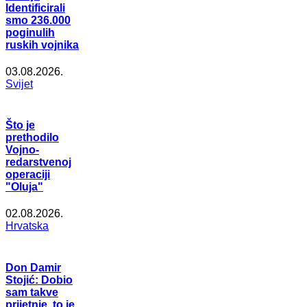
Identificirali
smo 236.000
poginulih
ruskih vojnika
03.08.2026.
Svijet
Što je
prethodilo
Vojno-
redarstvenoj
operaciji
"Oluja"
02.08.2026.
Hrvatska
Don Damir
Stojić: Dobio
sam takve
prijetnje, to je