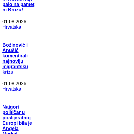
palo na pamet
ni Brozu!
01.08.2026.
Hrvatska
Božinović i
Anušić
komentirali
najnoviju
migrantsku
krizu
01.08.2026.
Hrvatska
Najgori
političar u
poslijeratnoj
Europi bila je
Angela
Merkel