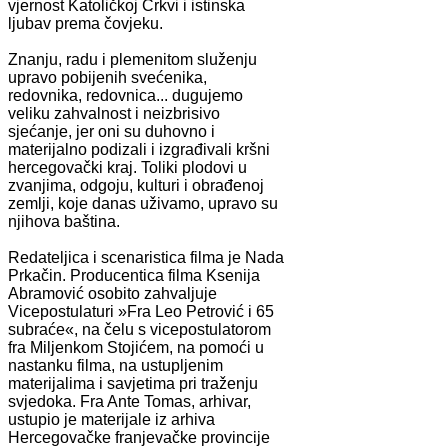
vjernost Katoličkoj Crkvi i istinska
ljubav prema čovjeku.
Znanju, radu i plemenitom služenju
upravo pobijenih svećenika,
redovnika, redovnica... dugujemo
veliku zahvalnost i neizbrisivo
sjećanje, jer oni su duhovno i
materijalno podizali i izgrađivali kršni
hercegovački kraj. Toliki plodovi u
zvanjima, odgoju, kulturi i obrađenoj
zemlji, koje danas uživamo, upravo su
njihova baština.
Redateljica i scenaristica filma je Nada
Prkačin. Producentica filma Ksenija
Abramović osobito zahvaljuje
Vicepostulaturi »Fra Leo Petrović i 65
subraće«, na čelu s vicepostulatorom
fra Miljenkom Stojićem, na pomoći u
nastanku filma, na ustupljenim
materijalima i savjetima pri traženju
svjedoka. Fra Ante Tomas, arhivar,
ustupio je materijale iz arhiva
Hercegovačke franjevačke provincije