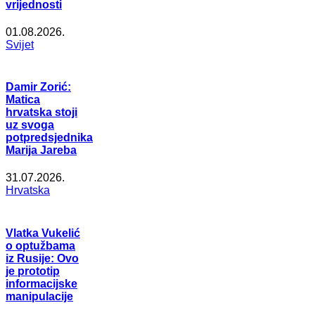
vrijednosti
01.08.2026.
Svijet
Damir Zorić:
Matica
hrvatska stoji
uz svoga
potpredsjednika
Marija Jareba
31.07.2026.
Hrvatska
Vlatka Vukelić
o optužbama
iz Rusije: Ovo
je prototip
informacijske
manipulacije