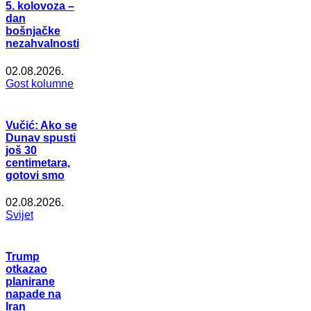
5. kolovoza –
dan
bošnjačke
nezahvalnosti
02.08.2026.
Gost kolumne
Vučić: Ako se
Dunav spusti
još 30
centimetara,
gotovi smo
02.08.2026.
Svijet
Trump
otkazao
planirane
napade na
Iran