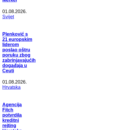
01.08.2026.
Svijet
Plenković s
21 europskim
liderom
poslao oštru
poruku zbog
zabrinjavajućih
događaja u
Ceuti
01.08.2026.
Hrvatska
Agencija
Fitch
potvrdila
kreditni
rejting