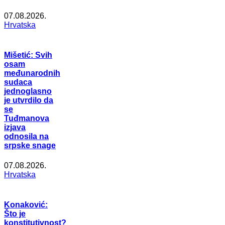
07.08.2026.
Hrvatska
Mišetić: Svih
osam
međunarodnih
sudaca
jednoglasno
je utvrdilo da
se
Tuđmanova
izjava
odnosila na
srpske snage
07.08.2026.
Hrvatska
Konaković:
Što je
konstitutivnost?