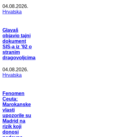
04.08.2026.
Hrvatska
Glavaš
objavio tajni
dokument
SIS-a iz ’92 o
stranim
dragovoljcima
04.08.2026.
Hrvatska
Fenomen
Ceuta:
Marokanske
vlasti
upozorile su
Madrid na
rizik koji
donosi