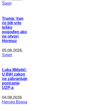
Šport
Trump: Iran
će biti vrlo
teško
pogođen ako
ne otvori
Hormuz
05.08.2026.
Svijet
Luka Mišetić:
U BiH zakon
ne zabranjuje
poricanje
UZP-a
04.08.2026.
Herceg Bosna