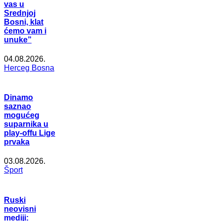
vas u
Srednjoj
Bosni, klat
ćemo vam i
unuke”
04.08.2026.
Herceg Bosna
Dinamo
saznao
mogućeg
suparnika u
play-offu Lige
prvaka
03.08.2026.
Šport
Ruski
neovisni
mediji: