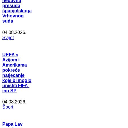
nedavna
presuda
španjolskoga
Vrhovnog
suda
04.08.2026.
Svijet
UEFA s
Azijom i
Amerikama
pokreće
natjecanje
koje bi moglo
uništiti FIFA-
ino SP
04.08.2026.
Šport
Papa Lav