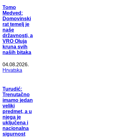
Tomo
Medved:
Domovinski
rat temelj je
naše
državnosti, a
VRO Oluja
kruna svih
naših bitaka
04.08.2026.
Hrvatska
Turudić:
Trenutačno
imamo jedan
veliki
predmet, a u
njega je
uključena i
nacionalna
sigurnost