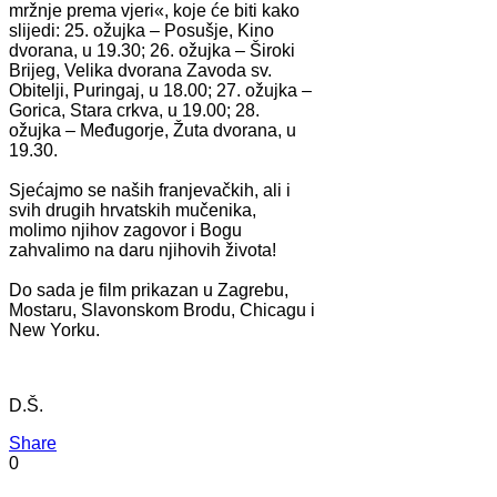
mržnje prema vjeri«, koje će biti kako
slijedi: 25. ožujka – Posušje, Kino
dvorana, u 19.30; 26. ožujka – Široki
Brijeg, Velika dvorana Zavoda sv.
Obitelji, Puringaj, u 18.00; 27. ožujka –
Gorica, Stara crkva, u 19.00; 28.
ožujka – Međugorje, Žuta dvorana, u
19.30.
Sjećajmo se naših franjevačkih, ali i
svih drugih hrvatskih mučenika,
molimo njihov zagovor i Bogu
zahvalimo na daru njihovih života!
Do sada je film prikazan u Zagrebu,
Mostaru, Slavonskom Brodu, Chicagu i
New Yorku.
D.Š.
Share
0