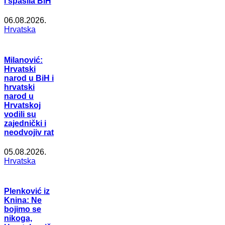
i spasila BiH
06.08.2026.
Hrvatska
Milanović:
Hrvatski
narod u BiH i
hrvatski
narod u
Hrvatskoj
vodili su
zajednički i
neodvojiv rat
05.08.2026.
Hrvatska
Plenković iz
Knina: Ne
bojimo se
nikoga,