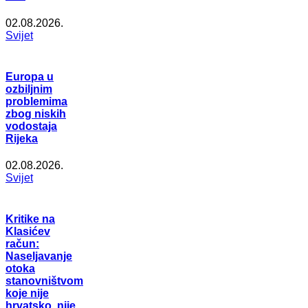
02.08.2026.
Svijet
Europa u
ozbiljnim
problemima
zbog niskih
vodostaja
Rijeka
02.08.2026.
Svijet
Kritike na
Klasićev
račun:
Naseljavanje
otoka
stanovništvom
koje nije
hrvatsko, nije