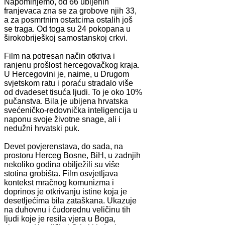
Napominjemo, od 66 ubijenih
franjevaca zna se za grobove njih 33,
a za posmrtnim ostatcima ostalih još
se traga. Od toga su 24 pokopana u
širokobriješkoj samostanskoj crkvi.
Film na potresan način otkriva i
ranjenu prošlost hercegovačkog kraja.
U Hercegovini je, naime, u Drugom
svjetskom ratu i poraću stradalo više
od dvadeset tisuća ljudi. To je oko 10%
pučanstva. Bila je ubijena hrvatska
svećeničko-redovnička inteligencija u
naponu svoje životne snage, ali i
nedužni hrvatski puk.
Devet povjerenstava, do sada, na
prostoru Herceg Bosne, BiH, u zadnjih
nekoliko godina obilježili su više
stotina grobišta. Film osvjetljava
kontekst mračnog komunizma i
doprinos je otkrivanju istine koja je
desetljećima bila zataškana. Ukazuje
na duhovnu i ćudorednu veličinu tih
ljudi koje je resila vjera u Boga,