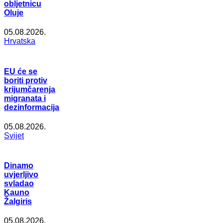
obljetnicu
Oluje
05.08.2026.
Hrvatska
EU će se
boriti protiv
krijumčarenja
migranata i
dezinformacija
05.08.2026.
Svijet
Dinamo
uvjerljivo
svladao
Kauno
Žalgiris
05.08.2026.