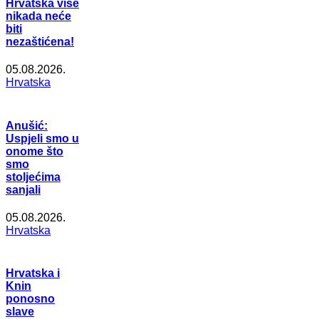
Hrvatska više
nikada neće
biti
nezaštićena!
05.08.2026.
Hrvatska
Anušić:
Uspjeli smo u
onome što
smo
stoljećima
sanjali
05.08.2026.
Hrvatska
Hrvatska i
Knin
ponosno
slave