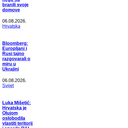
branili svoje
domove
06.08.2026.
Hrvatska
Bloomberg:
Europljani i
Rusi tajno
razgovarali o
miru u
Ukrajini
06.08.2026.
Svijet
Luka Mišetić:
Hrvatska je
Olujom
oslobodila
vlastiti teritorij