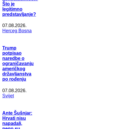
Što je
legitimno
predstavljanje?
07.08.2026.
Herceg Bosna
Trump
potpisao
naredbe o
ograničavanju
američkog
državljanstva
po rođenju
07.08.2026.
Svijet
Ante Šušnjar:
Hrvati nisu
napadali,
nego su