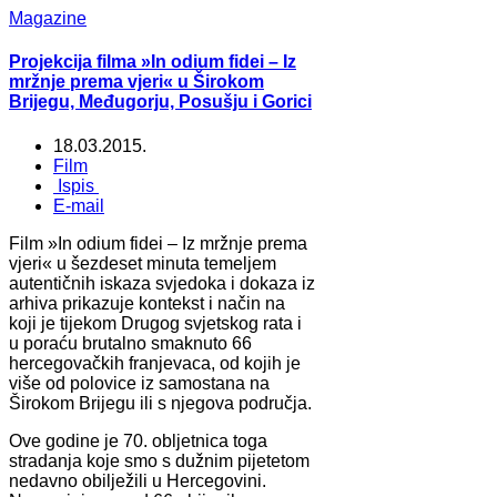
Magazine
Projekcija filma »In odium fidei – Iz
mržnje prema vjeri« u Širokom
Brijegu, Međugorju, Posušju i Gorici
18.03.2015.
Film
Ispis
E-mail
Film »In odium fidei – Iz mržnje prema
vjeri« u šezdeset minuta temeljem
autentičnih iskaza svjedoka i dokaza iz
arhiva prikazuje kontekst i način na
koji je tijekom Drugog svjetskog rata i
u poraću brutalno smaknuto 66
hercegovačkih franjevaca, od kojih je
više od polovice iz samostana na
Širokom Brijegu ili s njegova područja.
Ove godine je 70. obljetnica toga
stradanja koje smo s dužnim pijetetom
nedavno obilježili u Hercegovini.