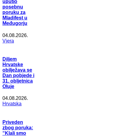
uputio
posebnu
poruku za
Mladifest u
Međugorju
04.08.2026.
Vjera
Diljem
Hrvatske
obilježava se
Dan pobjede i
31. obljetnica
Oluje
04.08.2026.
Hrvatska
Priveden
zbog poruka:
“Klali smo