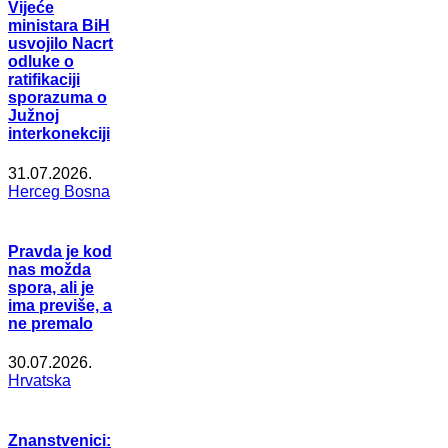
Vijeće
ministara BiH
usvojilo Nacrt
odluke o
ratifikaciji
sporazuma o
Južnoj
interkonekciji
31.07.2026.
Herceg Bosna
Pravda je kod
nas možda
spora, ali je
ima previše, a
ne premalo
30.07.2026.
Hrvatska
Znanstvenici: