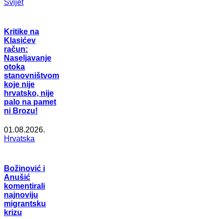
Svijet
Kritike na
Klasićev
račun:
Naseljavanje
otoka
stanovništvom
koje nije
hrvatsko, nije
palo na pamet
ni Brozu!
01.08.2026.
Hrvatska
Božinović i
Anušić
komentirali
najnoviju
migrantsku
krizu