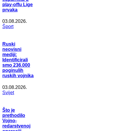
play-offu Lige
prvaka
03.08.2026.
Šport
Ruski
neovisni
mediji:
Identificirali
smo 236.000
poginulih
ruskih vojnika
03.08.2026.
Svijet
Što je
prethodilo
Vojno-
redarstvenoj