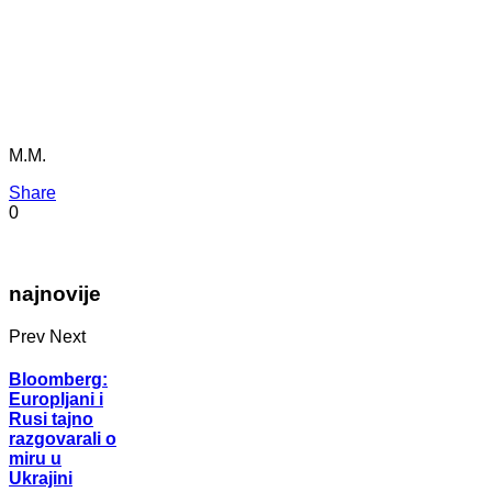
M.M.
Share
0
najnovije
Prev
Next
Bloomberg:
Europljani i
Rusi tajno
razgovarali o
miru u
Ukrajini