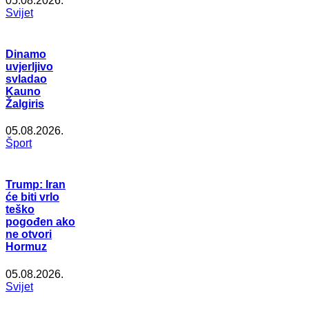
05.08.2026.
Svijet
Dinamo
uvjerljivo
svladao
Kauno
Žalgiris
05.08.2026.
Šport
Trump: Iran
će biti vrlo
teško
pogođen ako
ne otvori
Hormuz
05.08.2026.
Svijet