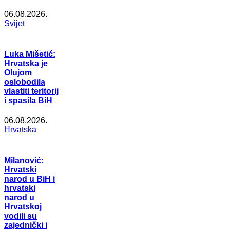
06.08.2026.
Svijet
Luka Mišetić:
Hrvatska je
Olujom
oslobodila
vlastiti teritorij
i spasila BiH
06.08.2026.
Hrvatska
Milanović:
Hrvatski
narod u BiH i
hrvatski
narod u
Hrvatskoj
vodili su
zajednički i