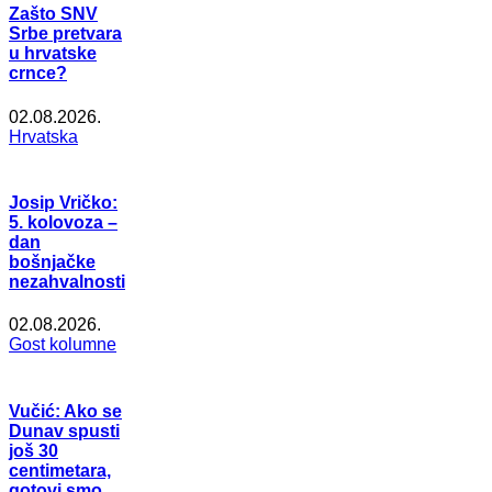
Zašto SNV
Srbe pretvara
u hrvatske
crnce?
02.08.2026.
Hrvatska
Josip Vričko:
5. kolovoza –
dan
bošnjačke
nezahvalnosti
02.08.2026.
Gost kolumne
Vučić: Ako se
Dunav spusti
još 30
centimetara,
gotovi smo