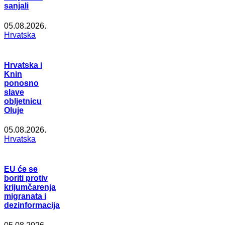
sanjali
05.08.2026.
Hrvatska
Hrvatska i
Knin
ponosno
slave
obljetnicu
Oluje
05.08.2026.
Hrvatska
EU će se
boriti protiv
krijumčarenja
migranata i
dezinformacija