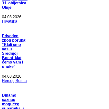
31. obljetnica
Oluje
04.08.2026.
Hrvatska
Priveden
zbog poruka:
“Klali smo
vas u
Srednjoj
Bosni, klat
ćemo vam i
unuke”
04.08.2026.
Herceg Bosna
Dinamo
saznao
mogućeg
suparnika u