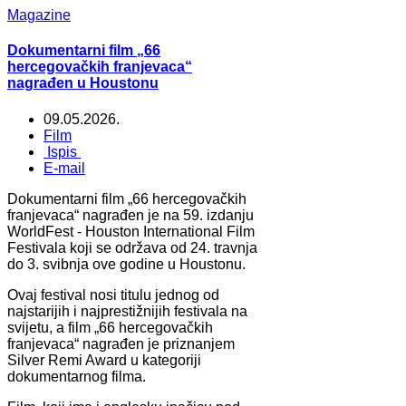
Magazine
Dokumentarni film „66
hercegovačkih franjevaca“
nagrađen u Houstonu
09.05.2026.
Film
Ispis
E-mail
Dokumentarni film „66 hercegovačkih
franjevaca“ nagrađen je na 59. izdanju
WorldFest - Houston International Film
Festivala koji se održava od 24. travnja
do 3. svibnja ove godine u Houstonu.
Ovaj festival nosi titulu jednog od
najstarijih i najprestižnijih festivala na
svijetu, a film „66 hercegovačkih
franjevaca“ nagrađen je priznanjem
Silver Remi Award u kategoriji
dokumentarnog filma.