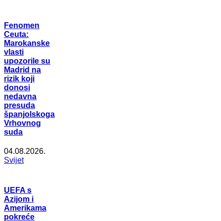
Fenomen
Ceuta:
Marokanske
vlasti
upozorile su
Madrid na
rizik koji
donosi
nedavna
presuda
španjolskoga
Vrhovnog
suda
04.08.2026.
Svijet
UEFA s
Azijom i
Amerikama
pokreće