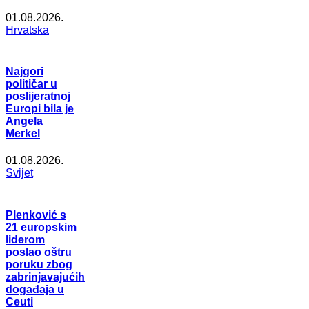
01.08.2026.
Hrvatska
Najgori
političar u
poslijeratnoj
Europi bila je
Angela
Merkel
01.08.2026.
Svijet
Plenković s
21 europskim
liderom
poslao oštru
poruku zbog
zabrinjavajućih
događaja u
Ceuti