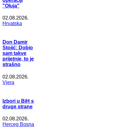
operaciji
"Oluja"
02.08.2026.
Hrvatska
Don Damir
Stojić: Dobio
sam takve
prijetnje, to je
strašno
02.08.2026.
Vjera
Izbori u BiH s
druge strane
02.08.2026.
Herceg Bosna