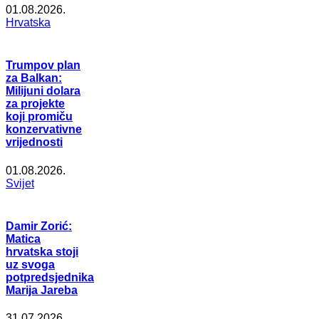
01.08.2026.
Hrvatska
Trumpov plan
za Balkan:
Milijuni dolara
za projekte
koji promiču
konzervativne
vrijednosti
01.08.2026.
Svijet
Damir Zorić:
Matica
hrvatska stoji
uz svoga
potpredsjednika
Marija Jareba
31.07.2026.