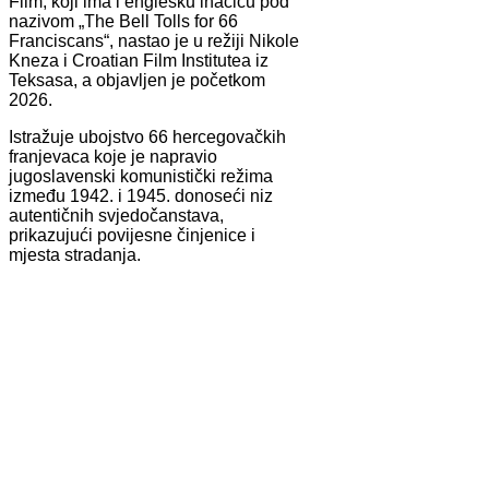
Film, koji ima i englesku inačicu pod
nazivom „The Bell Tolls for 66
Franciscans“, nastao je u režiji Nikole
Kneza i Croatian Film Institutea iz
Teksasa, a objavljen je početkom
2026.
Istražuje ubojstvo 66 hercegovačkih
franjevaca koje je napravio
jugoslavenski komunistički režima
između 1942. i 1945. donoseći niz
autentičnih svjedočanstava,
prikazujući povijesne činjenice i
mjesta stradanja.