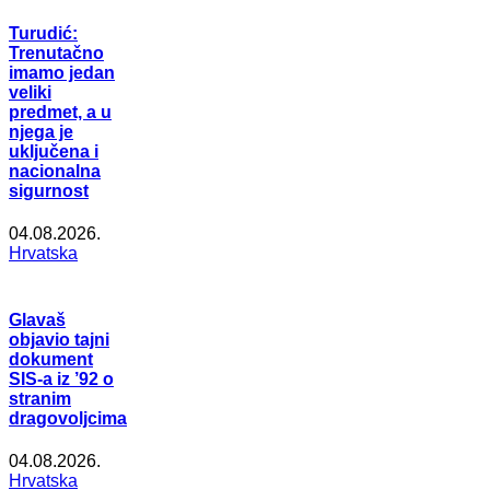
Turudić:
Trenutačno
imamo jedan
veliki
predmet, a u
njega je
uključena i
nacionalna
sigurnost
04.08.2026.
Hrvatska
Glavaš
objavio tajni
dokument
SIS-a iz ’92 o
stranim
dragovoljcima
04.08.2026.
Hrvatska