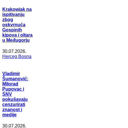
Krakowiak na
ispitivanju
zbog
oskvrnuća
Gospinih
kipova i oltara
u Međugorju
30.07.2026.
Herceg Bosna
Vladimir
Šumanović:
Milorad
Pupovac i
SNV
pokušavaju
cenzurirati
znanost i
medije
30.07.2026.