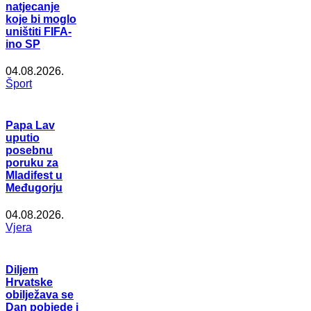
natjecanje
koje bi moglo
uništiti FIFA-
ino SP
04.08.2026.
Šport
Papa Lav
uputio
posebnu
poruku za
Mladifest u
Međugorju
04.08.2026.
Vjera
Diljem
Hrvatske
obilježava se
Dan pobjede i