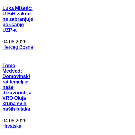
Luka Mišetić:
U BiH zakon
ne zabranjuje
poricanje
UZP-a
04.08.2026.
Herceg Bosna
Tomo
Medved:
Domovinski
rat temelj je
naše
državnosti, a
VRO Oluja
kruna svih
naših bitaka
04.08.2026.
Hrvatska