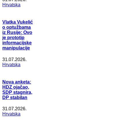
Hrvatska
Vlatka Vukelić
o optužbama
iz Rusije: Ovo
je prototip
informacijske
manipulacije
31.07.2026.
Hrvatska
Nova anketa:
HDZ ojačao,
SDP stagnira,
DP stabilan
31.07.2026.
Hrvatska