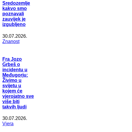
Sredozemlje
kakvo smo
poznavali
zauvijek je
izgubljeno
30.07.2026.
Znanost
Fra Jozo
Grbeš o
incidentu u
Međugorju:
Živimo u
svijetu u
kojem će
vjerojatno sve
više biti
takvih ljudi
30.07.2026.
Vjera