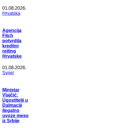
01.08.2026.
Hrvatska
Agencija
Fitch
potvrdila
kreditni
rejting
Hrvatske
01.08.2026.
Svijet
Ministar
Vlajčić:
Ugostitelji u
Dalmaciji
ilegalno
uvoze meso
iz Srbije