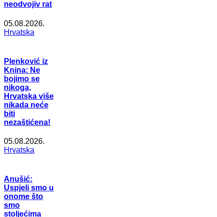
neodvojiv rat
05.08.2026.
Hrvatska
Plenković iz
Knina: Ne
bojimo se
nikoga,
Hrvatska više
nikada neće
biti
nezaštićena!
05.08.2026.
Hrvatska
Anušić:
Uspjeli smo u
onome što
smo
stoljećima