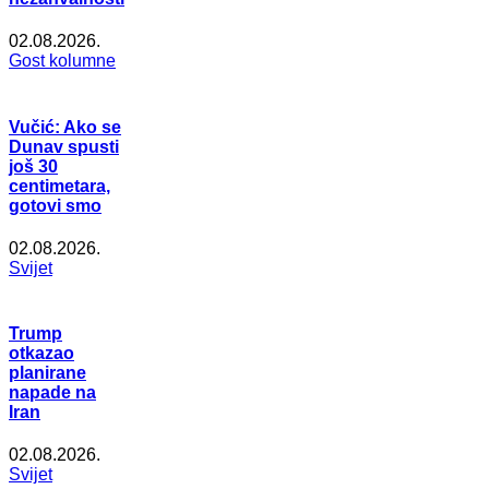
02.08.2026.
Gost kolumne
Vučić: Ako se
Dunav spusti
još 30
centimetara,
gotovi smo
02.08.2026.
Svijet
Trump
otkazao
planirane
napade na
Iran
02.08.2026.
Svijet