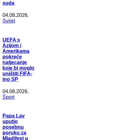
suda
04.08.2026.
Svijet
UEFA s
Azijom i
Amerikama
pokreće
natjecanje
koje bi moglo
uništiti FIFA-
ino SP
04.08.2026.
Šport
Papa Lav
uputio
posebnu
poruku za
Mladifest u