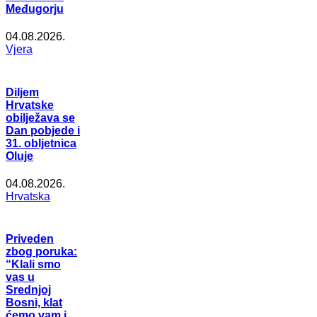
Međugorju
04.08.2026.
Vjera
Diljem
Hrvatske
obilježava se
Dan pobjede i
31. obljetnica
Oluje
04.08.2026.
Hrvatska
Priveden
zbog poruka:
“Klali smo
vas u
Srednjoj
Bosni, klat
ćemo vam i