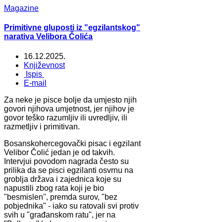
Magazine
Primitivne gluposti iz "egzilantskog"
narativa Velibora Čolića
16.12.2025.
Književnost
Ispis
E-mail
Za neke je pisce bolje da umjesto njih
govori njihova umjetnost, jer njihov je
govor teško razumljiv ili uvredljiv, ili
razmetljiv i primitivan.
Bosanskohercegovački pisac i egzilant
Velibor Čolić jedan je od takvih.
Intervjui povodom nagrada često su
prilika da se pisci egzilanti osvrnu na
groblja država i zajednica koje su
napustili zbog rata koji je bio
"besmislen", premda surov, "bez
pobjednika" - iako su ratovali svi protiv
svih u "građanskom ratu", jer na