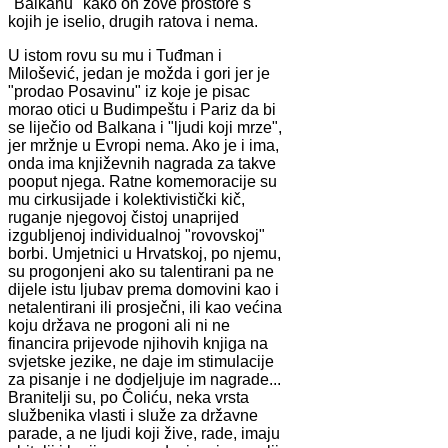
"Balkanu" kako on zove prostore s
kojih je iselio, drugih ratova i nema.
U istom rovu su mu i Tuđman i
Milošević, jedan je možda i gori jer je
"prodao Posavinu" iz koje je pisac
morao otici u Budimpeštu i Pariz da bi
se liječio od Balkana i "ljudi koji mrze",
jer mržnje u Evropi nema. Ako je i ima,
onda ima književnih nagrada za takve
pooput njega. Ratne komemoracije su
mu cirkusijade i kolektivistički kič,
ruganje njegovoj čistoj unaprijed
izgubljenoj individualnoj "rovovskoj"
borbi. Umjetnici u Hrvatskoj, po njemu,
su progonjeni ako su talentirani pa ne
dijele istu ljubav prema domovini kao i
netalentirani ili prosječni, ili kao većina
koju država ne progoni ali ni ne
financira prijevode njihovih knjiga na
svjetske jezike, ne daje im stimulacije
za pisanje i ne dodjeljuje im nagrade...
Branitelji su, po Čoliću, neka vrsta
službenika vlasti i služe za državne
parade, a ne ljudi koji žive, rade, imaju