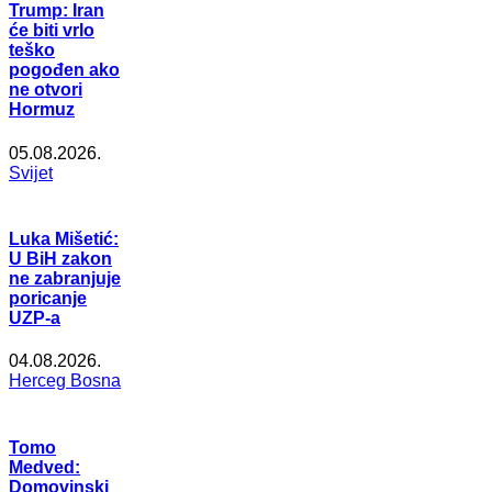
Trump: Iran
će biti vrlo
teško
pogođen ako
ne otvori
Hormuz
05.08.2026.
Svijet
Luka Mišetić:
U BiH zakon
ne zabranjuje
poricanje
UZP-a
04.08.2026.
Herceg Bosna
Tomo
Medved:
Domovinski