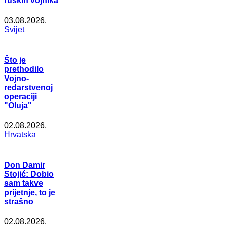
ruskih vojnika
03.08.2026.
Svijet
Što je
prethodilo
Vojno-
redarstvenoj
operaciji
"Oluja"
02.08.2026.
Hrvatska
Don Damir
Stojić: Dobio
sam takve
prijetnje, to je
strašno
02.08.2026.