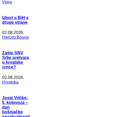
Vjera
Izbori u BiH s
druge strane
02.08.2026.
Herceg Bosna
Zašto SNV
Srbe pretvara
u hrvatske
crnce?
02.08.2026.
Hrvatska
Josip Vričko:
5. kolovoza –
dan
bošnjačke
nezahvalnosti