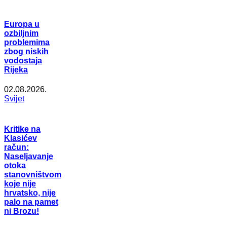
Europa u
ozbiljnim
problemima
zbog niskih
vodostaja
Rijeka
02.08.2026.
Svijet
Kritike na
Klasićev
račun:
Naseljavanje
otoka
stanovništvom
koje nije
hrvatsko, nije
palo na pamet
ni Brozu!