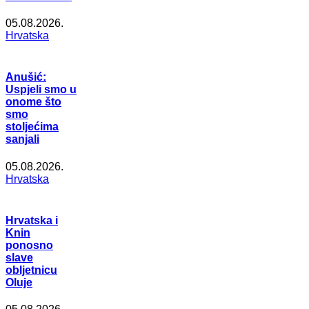
05.08.2026.
Hrvatska
Anušić:
Uspjeli smo u
onome što
smo
stoljećima
sanjali
05.08.2026.
Hrvatska
Hrvatska i
Knin
ponosno
slave
obljetnicu
Oluje