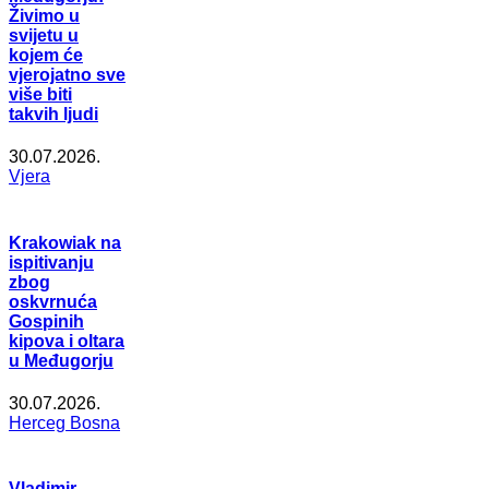
Živimo u
svijetu u
kojem će
vjerojatno sve
više biti
takvih ljudi
30.07.2026.
Vjera
Krakowiak na
ispitivanju
zbog
oskvrnuća
Gospinih
kipova i oltara
u Međugorju
30.07.2026.
Herceg Bosna
Vladimir