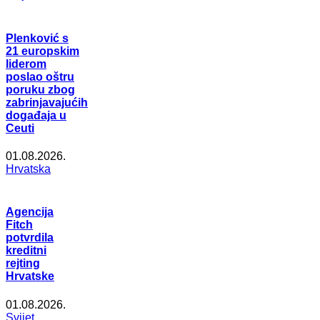
Plenković s
21 europskim
liderom
poslao oštru
poruku zbog
zabrinjavajućih
događaja u
Ceuti
01.08.2026.
Hrvatska
Agencija
Fitch
potvrdila
kreditni
rejting
Hrvatske
01.08.2026.
Svijet