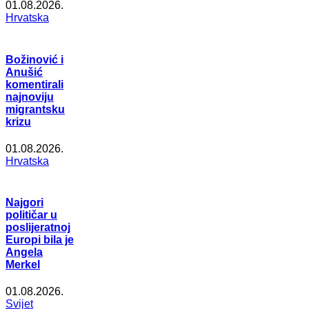
01.08.2026.
Hrvatska
Božinović i
Anušić
komentirali
najnoviju
migrantsku
krizu
01.08.2026.
Hrvatska
Najgori
političar u
poslijeratnoj
Europi bila je
Angela
Merkel
01.08.2026.
Svijet