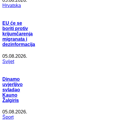
05.08.2026.
Hrvatska
EU će se
boriti protiv
krijumčarenja
migranata i
dezinformacija
05.08.2026.
Svijet
Dinamo
uvjerljivo
svladao
Kauno
Žalgiris
05.08.2026.
Šport