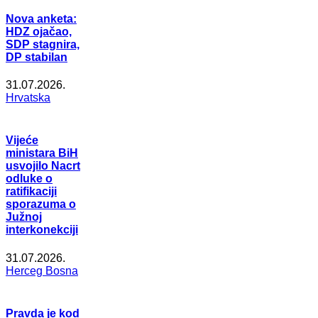
Nova anketa:
HDZ ojačao,
SDP stagnira,
DP stabilan
31.07.2026.
Hrvatska
Vijeće
ministara BiH
usvojilo Nacrt
odluke o
ratifikaciji
sporazuma o
Južnoj
interkonekciji
31.07.2026.
Herceg Bosna
Pravda je kod