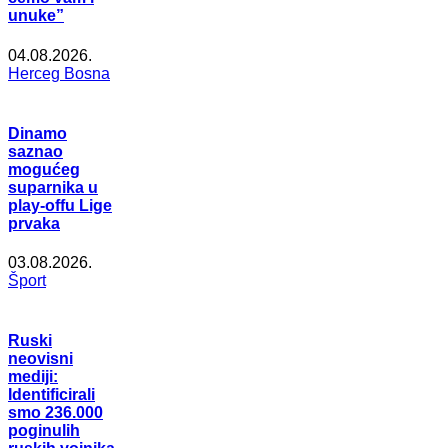
unuke”
04.08.2026.
Herceg Bosna
Dinamo
saznao
mogućeg
suparnika u
play-offu Lige
prvaka
03.08.2026.
Šport
Ruski
neovisni
mediji:
Identificirali
smo 236.000
poginulih