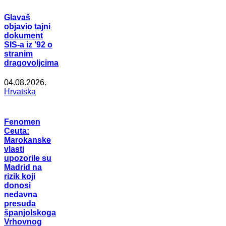
Glavaš
objavio tajni
dokument
SIS-a iz ’92 o
stranim
dragovoljcima
04.08.2026.
Hrvatska
Fenomen
Ceuta:
Marokanske
vlasti
upozorile su
Madrid na
rizik koji
donosi
nedavna
presuda
španjolskoga
Vrhovnog