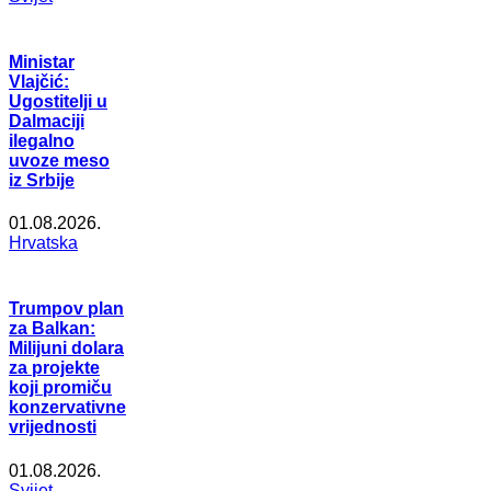
Ministar
Vlajčić:
Ugostitelji u
Dalmaciji
ilegalno
uvoze meso
iz Srbije
01.08.2026.
Hrvatska
Trumpov plan
za Balkan:
Milijuni dolara
za projekte
koji promiču
konzervativne
vrijednosti
01.08.2026.
Svijet