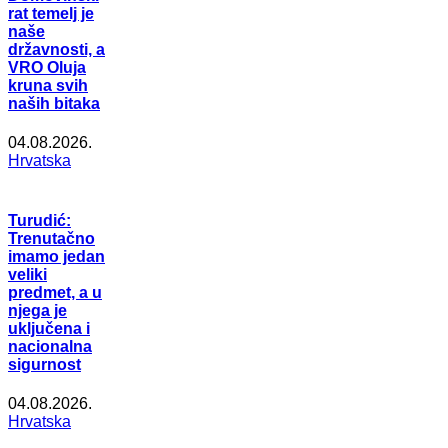
rat temelj je
naše
državnosti, a
VRO Oluja
kruna svih
naših bitaka
04.08.2026.
Hrvatska
Turudić:
Trenutačno
imamo jedan
veliki
predmet, a u
njega je
uključena i
nacionalna
sigurnost
04.08.2026.
Hrvatska