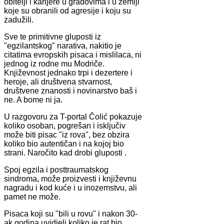
obitelji i karijere u gradovima i u zemlji
koje su obranili od agresije i koju su
zadužili.
Sve te primitivne gluposti iz
"egzilantskog" narativa, nakitio je
citatima evropskih pisaca i mislilaca, ni
jednog iz rodne mu Modriče.
Književnost jednako trpi i dezertere i
heroje, ali društvena stvarnost,
društvene znanosti i novinarstvo baš i
ne. A bome ni ja.
U razgovoru za T-portal Čolić pokazuje
koliko osoban, pogrešan i isključiv
može biti pisac "iz rova", bez obzira
koliko bio autentičan i na kojoj bio
strani. Naročito kad drobi gluposti .
Spoj egzila i posttraumatskog
sindroma, može proizvesti i književnu
nagradu i kod kuće i u inozemstvu, ali
pamet ne može.
Pisaca koji su "bili u rovu" i nakon 30-
ak godina uvidjeli koliko je rat bio