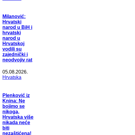
Milanović:
Hrvatski
narod u BiH i
hrvatski
narod u
Hrvatskoj
vodili su
zajednički i
neodvojiv rat
05.08.2026.
Hrvatska
Plenković iz
Knina: Ne
bojimo se
nikoga,
Hrvatska više
nikada neće
biti
nezaštićena!