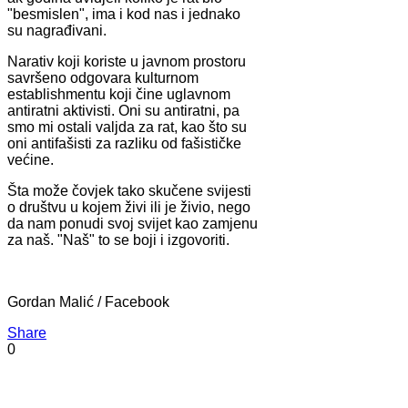
"besmislen", ima i kod nas i jednako
su nagrađivani.
Narativ koji koriste u javnom prostoru
savršeno odgovara kulturnom
establishmentu koji čine uglavnom
antiratni aktivisti. Oni su antiratni, pa
smo mi ostali valjda za rat, kao što su
oni antifašisti za razliku od fašističke
većine.
Šta može čovjek tako skučene svijesti
o društvu u kojem živi ili je živio, nego
da nam ponudi svoj svijet kao zamjenu
za naš. "Naš" to se boji i izgovoriti.
Gordan Malić / Facebook
Share
0