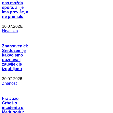
nas možda
spora, ali je
ima previše, a
ne premalo
30.07.2026.
Hrvatska
Znanstvenici:
Sredozemlje
kakvo smo
poznavali
zauvijek je
izgubljeno
30.07.2026.
Znanost
Fra Jozo
Grbeš o
incidentu u
Međugorju: