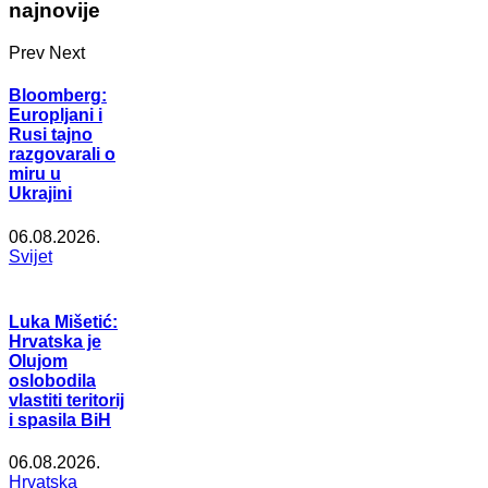
najnovije
Prev
Next
Bloomberg:
Europljani i
Rusi tajno
razgovarali o
miru u
Ukrajini
06.08.2026.
Svijet
Luka Mišetić:
Hrvatska je
Olujom
oslobodila
vlastiti teritorij
i spasila BiH
06.08.2026.
Hrvatska