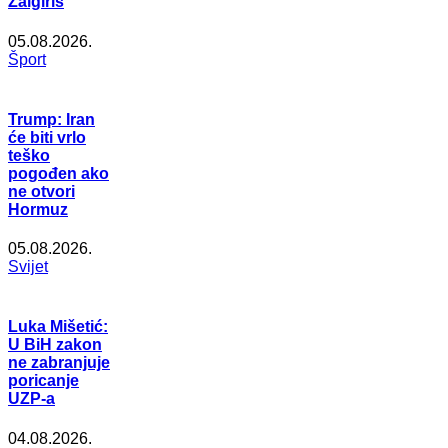
Žalgiris
05.08.2026.
Šport
Trump: Iran
će biti vrlo
teško
pogođen ako
ne otvori
Hormuz
05.08.2026.
Svijet
Luka Mišetić:
U BiH zakon
ne zabranjuje
poricanje
UZP-a
04.08.2026.