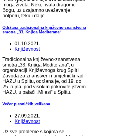
moga života. Neki, hvala dragome
Bogu, uz uzajamno uvažavanje i
potporu, teku i dalje.
Održana tradicionalna književno-znanstvena
smotra „33. Knjiga Mediterana“
01.10.2021.
Književnost
Tradicionalna književno-znanstvena
smotra „33. Knjiga Mediterana“, u
organizaciji Književnoga krug Split i
Zavoda za znanstveni i umjetnički rad
HAZU u Splitu, održana je, od 19. do
25. rujna, pod visokim pokroviteljstvom
HAZU, u palači „Milesi“ u Splitu.
Večer pjesničkih velikana
27.09.2021.
Književnost
Uz sve probleme s kojima se