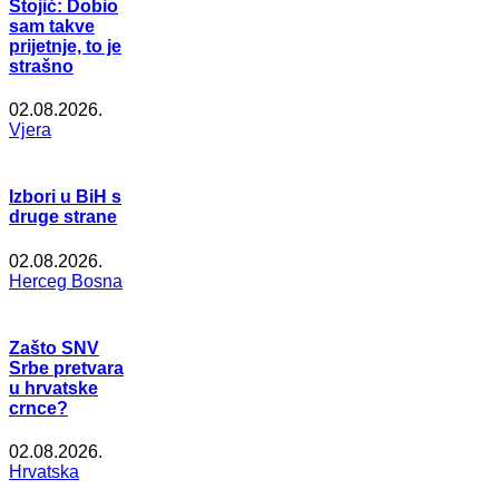
Stojić: Dobio
sam takve
prijetnje, to je
strašno
02.08.2026.
Vjera
Izbori u BiH s
druge strane
02.08.2026.
Herceg Bosna
Zašto SNV
Srbe pretvara
u hrvatske
crnce?
02.08.2026.
Hrvatska