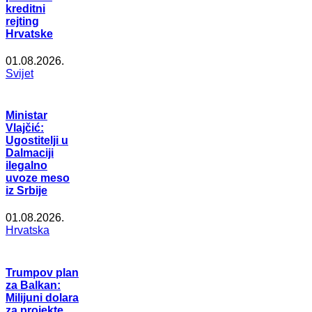
kreditni
rejting
Hrvatske
01.08.2026.
Svijet
Ministar
Vlajčić:
Ugostitelji u
Dalmaciji
ilegalno
uvoze meso
iz Srbije
01.08.2026.
Hrvatska
Trumpov plan
za Balkan:
Milijuni dolara
za projekte