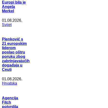
Europi bila je
Angela
Merkel
01.08.2026.
Svijet
Plenković s
21 europskim
liderom
poslao oštru
poruku zbog
zabrinjavajućih
događaja u
Ceuti
01.08.2026.
Hrvatska
Agencija
Fitch
potvrdila