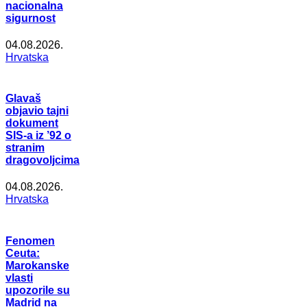
nacionalna
sigurnost
04.08.2026.
Hrvatska
Glavaš
objavio tajni
dokument
SIS-a iz ’92 o
stranim
dragovoljcima
04.08.2026.
Hrvatska
Fenomen
Ceuta:
Marokanske
vlasti
upozorile su
Madrid na