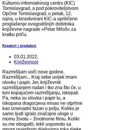
Kulturno-informativnog centra (KIC)
Tomislavgrad, a pod pokroviteljstvom
Općine Tomislavgrad, u petak, 12.
rujna, u kinodvorani KIC-a upriličeno
proglašenje ovogodišnjih dobitnika
književne nagrade »Petar Miloš« za
kratku priču.
Kreatori i predatori
03.01.2022.
Književnost
Razmišljam uoči nove godine.
Razmišljam... Kraj sebe uvijek imam
olovku i papir. Jer, književnik
razmišljanjem rudari i tko zna što će, u
tom kopajućem razmišljanju, iskopati.
Pa, neka su olovka i papir tu, a
iskopana dragocjena misao ne otprhne
kao iznenadni fazan u polju. Koliko je
samo ljudi igralo značajne uloge u
momu životu – životnome filmu. Koliki
su me obogatili, tekli usporedo sa
mnom pojedinim dijelovima toka rijeke