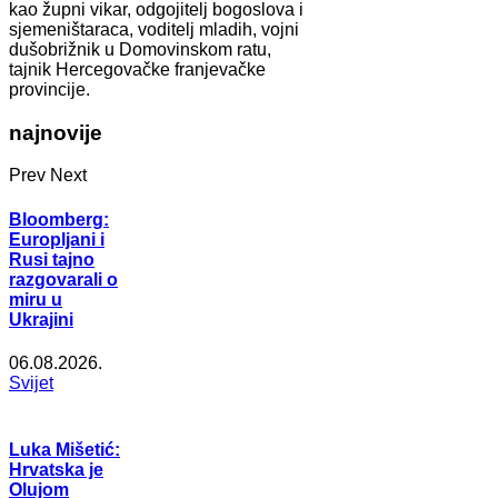
kao župni vikar, odgojitelj bogoslova i
sjemeništaraca, voditelj mladih, vojni
dušobrižnik u Domovinskom ratu,
tajnik Hercegovačke franjevačke
provincije.
najnovije
Prev
Next
Bloomberg:
Europljani i
Rusi tajno
razgovarali o
miru u
Ukrajini
06.08.2026.
Svijet
Luka Mišetić:
Hrvatska je
Olujom