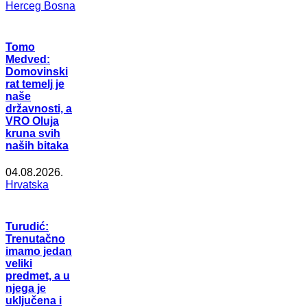
Herceg Bosna
Tomo
Medved:
Domovinski
rat temelj je
naše
državnosti, a
VRO Oluja
kruna svih
naših bitaka
04.08.2026.
Hrvatska
Turudić:
Trenutačno
imamo jedan
veliki
predmet, a u
njega je
uključena i