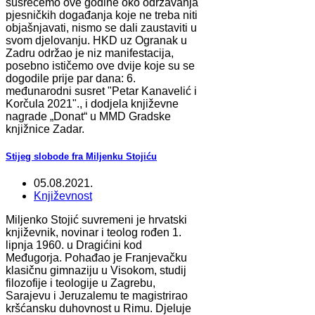
susrećemo ove godine oko održavanja
pjesničkih događanja koje ne treba niti
objašnjavati, nismo se dali zaustaviti u
svom djelovanju. HKD uz Ogranak u
Zadru održao je niz manifestacija,
posebno ističemo ove dvije koje su se
dogodile prije par dana: 6.
međunarodni susret "Petar Kanavelić i
Korčula 2021"., i dodjela književne
nagrade „Donat“ u MMD Gradske
knjižnice Zadar.
Stijeg slobode fra Miljenku Stojiću
05.08.2021.
Književnost
Miljenko Stojić suvremeni je hrvatski
književnik, novinar i teolog rođen 1.
lipnja 1960. u Dragićini kod
Međugorja. Pohađao je Franjevačku
klasičnu gimnaziju u Visokom, studij
filozofije i teologije u Zagrebu,
Sarajevu i Jeruzalemu te magistrirao
kršćansku duhovnost u Rimu. Djeluje