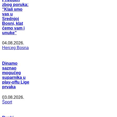
zbog poruka:
“Klali smo
vas u
Srednjoj
Bosni, klat
ćemo vam i
unuke”
04.08.2026.
Herceg Bosna
Dinamo
saznao
mogućeg
suparnika u
play-offu Lige
prvaka
03.08.2026.
Šport