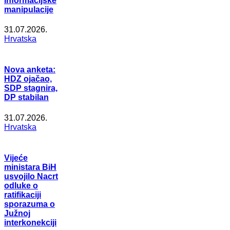
informacijske
manipulacije
31.07.2026.
Hrvatska
Nova anketa:
HDZ ojačao,
SDP stagnira,
DP stabilan
31.07.2026.
Hrvatska
Vijeće
ministara BiH
usvojilo Nacrt
odluke o
ratifikaciji
sporazuma o
Južnoj
interkonekciji