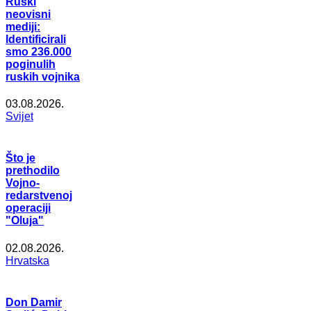
Ruski
neovisni
mediji:
Identificirali
smo 236.000
poginulih
ruskih vojnika
03.08.2026.
Svijet
Što je
prethodilo
Vojno-
redarstvenoj
operaciji
"Oluja"
02.08.2026.
Hrvatska
Don Damir