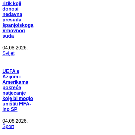
rizik koji
donosi
nedavna
presuda
španjolskoga
Vrhovnog
suda
04.08.2026.
Svijet
UEFA s
Azijom i
Amerikama
pokreće
natjecanje
koje bi moglo
uništiti FIFA-
ino SP
04.08.2026.
Šport