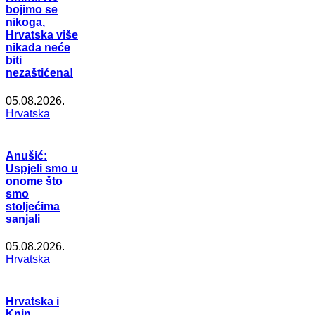
bojimo se
nikoga,
Hrvatska više
nikada neće
biti
nezaštićena!
05.08.2026.
Hrvatska
Anušić:
Uspjeli smo u
onome što
smo
stoljećima
sanjali
05.08.2026.
Hrvatska
Hrvatska i
Knin