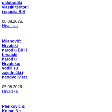
oslobodila
vlastiti teritorij
i spasila BiH
06.08.2026.
Hrvatska
Milanović:
Hrvatski
narod u BiH i
hrvatski
narod u
Hrvatskoj
vodili su
zajednički i
neodvojiv rat
05.08.2026.
Hrvatska
Plenković iz
Knina: Ne