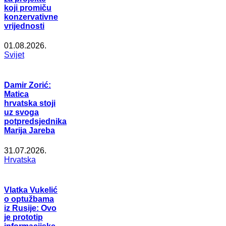
koji promiču
konzervativne
vrijednosti
01.08.2026.
Svijet
Damir Zorić:
Matica
hrvatska stoji
uz svoga
potpredsjednika
Marija Jareba
31.07.2026.
Hrvatska
Vlatka Vukelić
o optužbama
iz Rusije: Ovo
je prototip