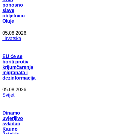
ponosno
slave
obljetnicu
Oluje
05.08.2026.
Hrvatska
EU će se
boriti protiv
krijumčarenja
migranata i
dezinformacija
05.08.2026.
Svijet
Dinamo
uvjerljivo
svladao
Kauno