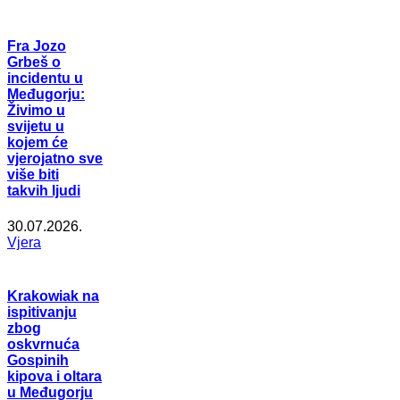
Fra Jozo
Grbeš o
incidentu u
Međugorju:
Živimo u
svijetu u
kojem će
vjerojatno sve
više biti
takvih ljudi
30.07.2026.
Vjera
Krakowiak na
ispitivanju
zbog
oskvrnuća
Gospinih
kipova i oltara
u Međugorju