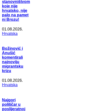
stanovništvom
koje nije
hrvatsko, nije
palo na pamet
ni Brozu!
01.08.2026.
Hrvatska
Božinović i
Anušić
komentirali
najnoviju
migrantsku
krizu
01.08.2026.
Hrvatska
Najgori
političar u
poslijeratnoj