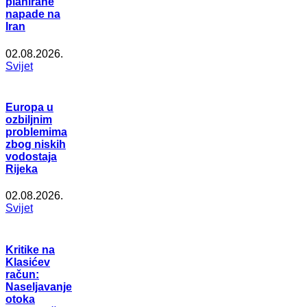
planirane
napade na
Iran
02.08.2026.
Svijet
Europa u
ozbiljnim
problemima
zbog niskih
vodostaja
Rijeka
02.08.2026.
Svijet
Kritike na
Klasićev
račun:
Naseljavanje
otoka