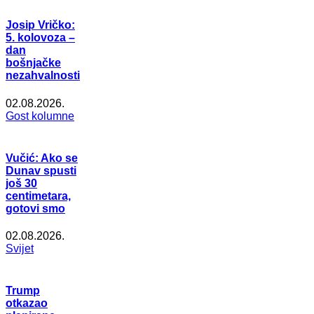
Josip Vričko:
5. kolovoza –
dan
bošnjačke
nezahvalnosti
02.08.2026.
Gost kolumne
Vučić: Ako se
Dunav spusti
još 30
centimetara,
gotovi smo
02.08.2026.
Svijet
Trump
otkazao