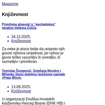
Magazine
Književnost
Primitivne gluposti iz "egzilantskog"
narativa Velibora Čolića
16.12.2025.
Književnost
Za neke je pisce bolje da umjesto njih
govori njihova umjetnost, jer njihov je
govor teško razumljiv ili uvredljiv, ili
razmetljiv i primitivan.
Tomislav Šovagović, Snježana Novotny i
Miljenko Stojić dobitnici književne nagrade
»Petar Miloš«
13.09.2025.
Književnost
U organizaciji Društva hrvatskih
književnika Herceg Bosne (DHK HB) i