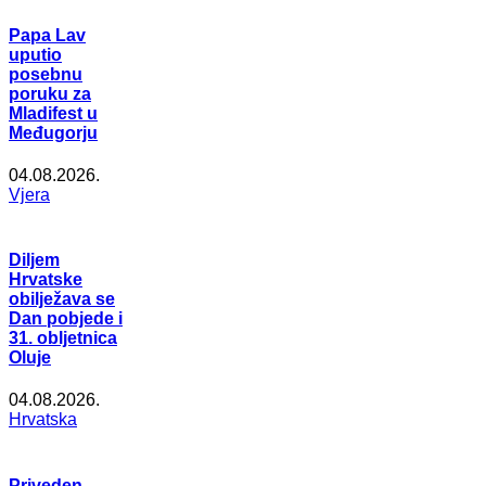
Papa Lav
uputio
posebnu
poruku za
Mladifest u
Međugorju
04.08.2026.
Vjera
Diljem
Hrvatske
obilježava se
Dan pobjede i
31. obljetnica
Oluje
04.08.2026.
Hrvatska
Priveden