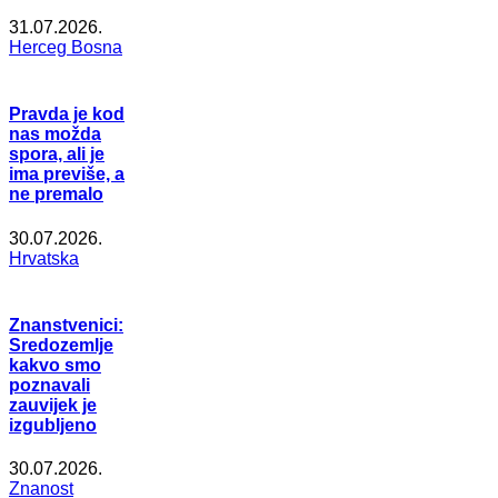
31.07.2026.
Herceg Bosna
Pravda je kod
nas možda
spora, ali je
ima previše, a
ne premalo
30.07.2026.
Hrvatska
Znanstvenici:
Sredozemlje
kakvo smo
poznavali
zauvijek je
izgubljeno
30.07.2026.
Znanost