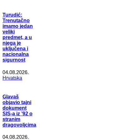
Turudić:
Trenutačno
imamo jedan
veliki
predmet, a u
njega je
uključena i
nacionalna
sigurnost
04.08.2026.
Hrvatska
Glavaš
objavio tajni
dokument
SIS-a iz ’92 o
stranim
dragovoljcima
04.08.2026.