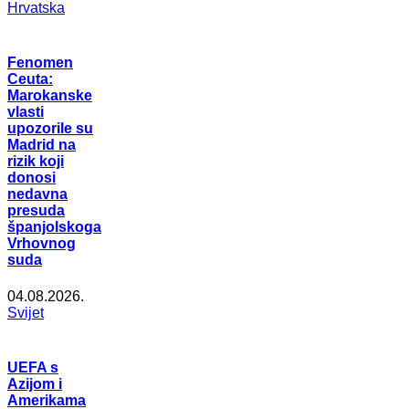
Hrvatska
Fenomen
Ceuta:
Marokanske
vlasti
upozorile su
Madrid na
rizik koji
donosi
nedavna
presuda
španjolskoga
Vrhovnog
suda
04.08.2026.
Svijet
UEFA s
Azijom i
Amerikama