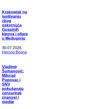
Krakowiak na
ispitivanju
zbog
oskvrnuća
Gospinih
kipova i oltara
u Međugorju
30.07.2026.
Herceg Bosna
Vladimir
Šumanović:
Milorad
Pupovac i
SNV
pokušavaju
cenzurirati
znanost i
medije