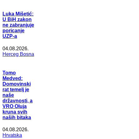
Luka Mišetić:
U BiH zakon
ne zabranjuje
poricanje
UZP-a
04.08.2026.
Herceg Bosna
Tomo
Medved:
Domovinski
rat temelj je
naše
državnosti, a
VRO Oluja
kruna svih
naših bitaka
04.08.2026.
Hrvatska