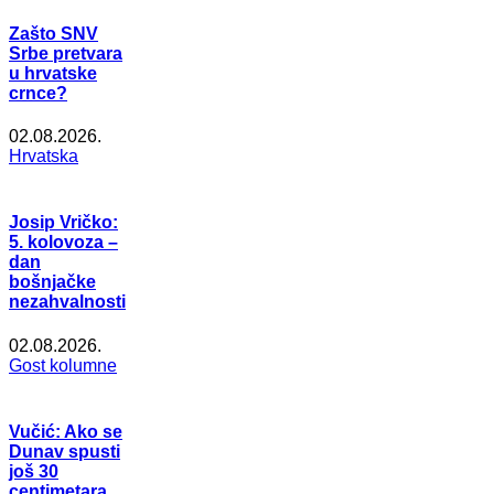
Zašto SNV
Srbe pretvara
u hrvatske
crnce?
02.08.2026.
Hrvatska
Josip Vričko:
5. kolovoza –
dan
bošnjačke
nezahvalnosti
02.08.2026.
Gost kolumne
Vučić: Ako se
Dunav spusti
još 30
centimetara,