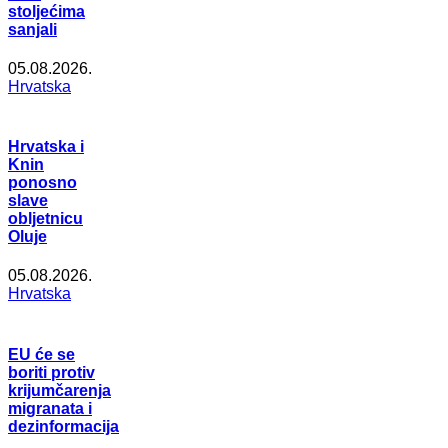
stoljećima
sanjali
05.08.2026.
Hrvatska
Hrvatska i
Knin
ponosno
slave
obljetnicu
Oluje
05.08.2026.
Hrvatska
EU će se
boriti protiv
krijumčarenja
migranata i
dezinformacija