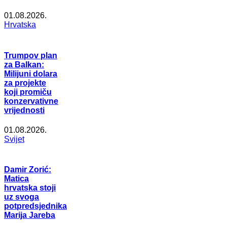
01.08.2026.
Hrvatska
Trumpov plan
za Balkan:
Milijuni dolara
za projekte
koji promiču
konzervativne
vrijednosti
01.08.2026.
Svijet
Damir Zorić:
Matica
hrvatska stoji
uz svoga
potpredsjednika
Marija Jareba