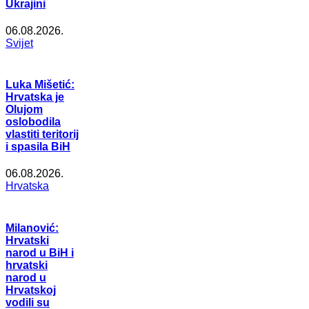
Ukrajini
06.08.2026.
Svijet
Luka Mišetić:
Hrvatska je
Olujom
oslobodila
vlastiti teritorij
i spasila BiH
06.08.2026.
Hrvatska
Milanović:
Hrvatski
narod u BiH i
hrvatski
narod u
Hrvatskoj
vodili su