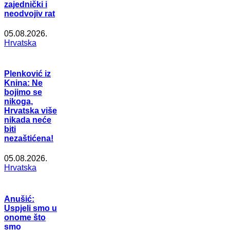
zajednički i
neodvojiv rat
05.08.2026.
Hrvatska
Plenković iz
Knina: Ne
bojimo se
nikoga,
Hrvatska više
nikada neće
biti
nezaštićena!
05.08.2026.
Hrvatska
Anušić:
Uspjeli smo u
onome što
smo