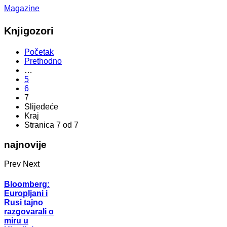
Magazine
Knjigozori
Početak
Prethodno
…
5
6
7
Slijedeće
Kraj
Stranica 7 od 7
najnovije
Prev
Next
Bloomberg:
Europljani i
Rusi tajno
razgovarali o
miru u