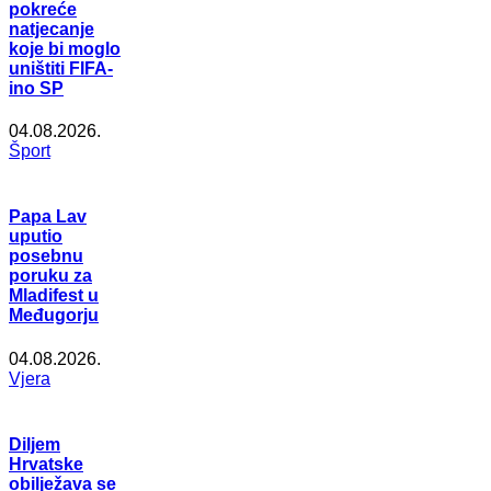
pokreće
natjecanje
koje bi moglo
uništiti FIFA-
ino SP
04.08.2026.
Šport
Papa Lav
uputio
posebnu
poruku za
Mladifest u
Međugorju
04.08.2026.
Vjera
Diljem
Hrvatske
obilježava se