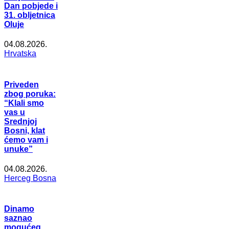
Dan pobjede i
31. obljetnica
Oluje
04.08.2026.
Hrvatska
Priveden
zbog poruka:
“Klali smo
vas u
Srednjoj
Bosni, klat
ćemo vam i
unuke”
04.08.2026.
Herceg Bosna
Dinamo
saznao
mogućeg