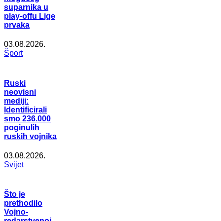
suparnika u
play-offu Lige
prvaka
03.08.2026.
Šport
Ruski
neovisni
mediji:
Identificirali
smo 236.000
poginulih
ruskih vojnika
03.08.2026.
Svijet
Što je
prethodilo
Vojno-
redarstvenoj