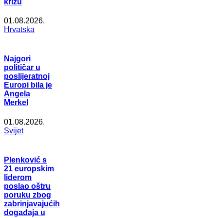
krizu
01.08.2026.
Hrvatska
Najgori
političar u
poslijeratnoj
Europi bila je
Angela
Merkel
01.08.2026.
Svijet
Plenković s
21 europskim
liderom
poslao oštru
poruku zbog
zabrinjavajućih
događaja u