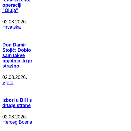
operaciji
"Oluja"
02.08.2026.
Hrvatska
Don Damir
Stojić: Dobio
sam takve
prijetnje, to je
strašno
02.08.2026.
Vjera
Izbori u BiH s
druge strane
02.08.2026.
Herceg Bosna