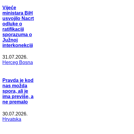
Vijeće
ministara BiH
usvojilo Nacrt
odluke o
ratifikaciji
sporazuma o
Južnoj
interkonekciji
31.07.2026.
Herceg Bosna
Pravda je kod
nas možda
spora, ali je
ima previše, a
ne premalo
30.07.2026.
Hrvatska