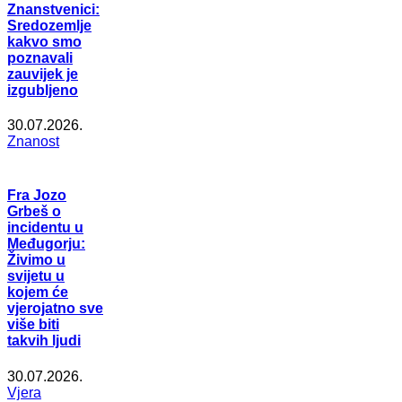
Znanstvenici:
Sredozemlje
kakvo smo
poznavali
zauvijek je
izgubljeno
30.07.2026.
Znanost
Fra Jozo
Grbeš o
incidentu u
Međugorju:
Živimo u
svijetu u
kojem će
vjerojatno sve
više biti
takvih ljudi
30.07.2026.
Vjera