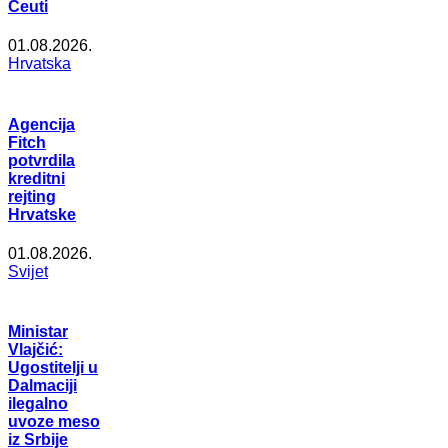
Ceuti
01.08.2026.
Hrvatska
Agencija
Fitch
potvrdila
kreditni
rejting
Hrvatske
01.08.2026.
Svijet
Ministar
Vlajčić:
Ugostitelji u
Dalmaciji
ilegalno
uvoze meso
iz Srbije