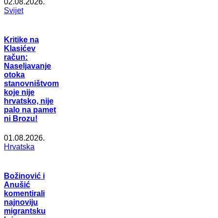
02.08.2026.
Svijet
Kritike na
Klasićev
račun:
Naseljavanje
otoka
stanovništvom
koje nije
hrvatsko, nije
palo na pamet
ni Brozu!
01.08.2026.
Hrvatska
Božinović i
Anušić
komentirali
najnoviju
migrantsku