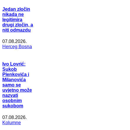
Jedan zločin
nikada ne
legitimira
drugi zločin, a
niti odmazdu
07.08.2026.
Herceg Bosna
Ivo Lovrić:
Sukob
Plenkovića i
Milanovića
samo se
uvjetno može
nazvati
osobnim
sukobom
07.08.2026.
Kolumne