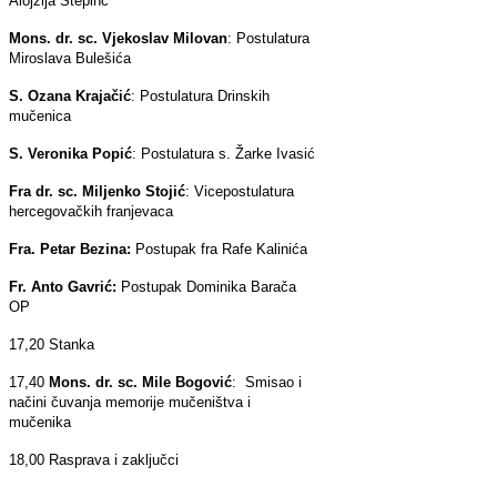
Alojzija Stepinc
Mons. dr. sc. Vjekoslav Milovan
: Postulatura
Miroslava Bulešića
S. Ozana Krajačić
: Postulatura Drinskih
mučenica
S. Veronika Popić
: Postulatura s. Žarke Ivasić
Fra dr. sc. Miljenko Stojić
: Vicepostulatura
hercegovačkih franjevaca
Fra. Petar Bezina:
Postupak fra Rafe Kalinića
Fr. Anto Gavrić:
Postupak Dominika Barača
OP
17,20 Stanka
17,40
Mons. dr. sc. Mile Bogović
: Smisao i
načini čuvanja memorije mučeništva i
mučenika
18,00 Rasprava i zaključci