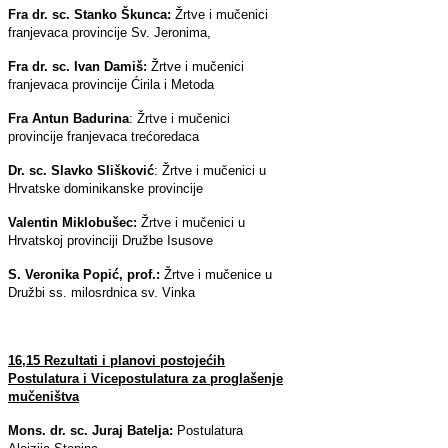
Fra dr. sc. Stanko Škunca:
Žrtve i mučenici
franjevaca provincije Sv. Jeronima,
Fra dr. sc. Ivan Damiš:
Žrtve i mučenici
franjevaca provincije Ćirila i Metoda
Fra Antun Badurina
: Žrtve i mučenici
provincije franjevaca trećoredaca
Dr. sc. Slavko Slišković
: Žrtve i mučenici u
Hrvatske dominikanske provincije
Valentin Miklobušec:
Žrtve i mučenici u
Hrvatskoj provinciji Družbe Isusove
S. Veronika Popić, prof.:
Žrtve i mučenice u
Družbi ss. milosrdnica sv. Vinka
16,15 Rezultati i planovi postojećih
Postulatura i Vicepostulatura za proglašenje
mučeništva
Mons. dr. sc. Juraj Batelja:
Postulatura