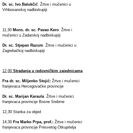
Dr. sc. Ivo Balukčić
: Žrtve i mučenici u
Vrhbosanskoj nadbiskupiji
11,30
Mons. dr. sc. Pavao Kero
: Žrtve i
mučenici u Zadarskoj nadbiskupiji
Dr. sc. Stjepan Razum
: Žrtve i mučenici u
Zagrebačkoj nadbiskupiji
12,00
Stradanja u redovničkim zajednicama
Fra dr. sc. Miljenko Stojić:
Žrtve i mučenici
franjevaca Hercegovačke provincije
Dr. sc. Marijan Karaula
: Žrtve i mučenici
franjevaca provincije Bosne Srebrne
12,30 Stanka za objed
14,30
Fra Marko Prpa, prof.:
Žrtve i mučenici
franjevaca provincije Presvetog Otkupitelja