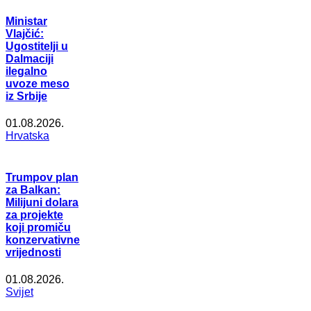
Ministar
Vlajčić:
Ugostitelji u
Dalmaciji
ilegalno
uvoze meso
iz Srbije
01.08.2026.
Hrvatska
Trumpov plan
za Balkan:
Milijuni dolara
za projekte
koji promiču
konzervativne
vrijednosti
01.08.2026.
Svijet