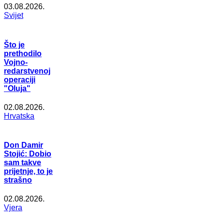
03.08.2026.
Svijet
Što je
prethodilo
Vojno-
redarstvenoj
operaciji
"Oluja"
02.08.2026.
Hrvatska
Don Damir
Stojić: Dobio
sam takve
prijetnje, to je
strašno
02.08.2026.
Vjera