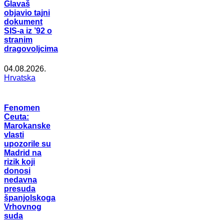
Glavaš
objavio tajni
dokument
SIS-a iz ’92 o
stranim
dragovoljcima
04.08.2026.
Hrvatska
Fenomen
Ceuta:
Marokanske
vlasti
upozorile su
Madrid na
rizik koji
donosi
nedavna
presuda
španjolskoga
Vrhovnog
suda