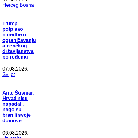
Herceg Bosna
Trump
potpisao
naredbe o
ograničavanju
američkog
državljanstva
po rođenju
07.08.2026.
Svijet
Ante Šušnjar:
Hrvati nisu
napadali,
nego su
branili svoje
domove
06.08.2026.