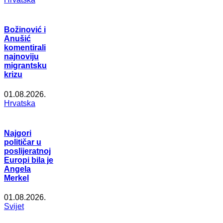
Božinović i
Anušić
komentirali
najnoviju
migrantsku
krizu
01.08.2026.
Hrvatska
Najgori
političar u
poslijeratnoj
Europi bila je
Angela
Merkel
01.08.2026.
Svijet