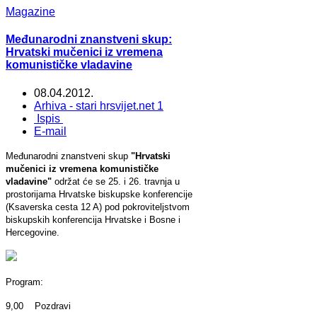
Magazine
Međunarodni znanstveni skup:
Hrvatski mučenici iz vremena
komunističke vladavine
08.04.2012.
Arhiva - stari hrsvijet.net 1
Ispis
E-mail
Međunarodni znanstveni skup
"Hrvatski
mučenici iz vremena komunističke
vladavine"
održat će se 25. i 26. travnja u
prostorijama Hrvatske biskupske konferencije
(Ksaverska cesta 12 A) pod pokroviteljstvom
biskupskih konferencija Hrvatske i Bosne i
Hercegovine.
Program:
9,00 Pozdravi