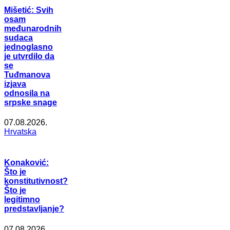
Mišetić: Svih
osam
međunarodnih
sudaca
jednoglasno
je utvrdilo da
se
Tuđmanova
izjava
odnosila na
srpske snage
07.08.2026.
Hrvatska
Konaković:
Što je
konstitutivnost?
Što je
legitimno
predstavljanje?
07.08.2026.