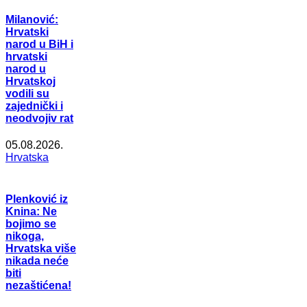
Milanović:
Hrvatski
narod u BiH i
hrvatski
narod u
Hrvatskoj
vodili su
zajednički i
neodvojiv rat
05.08.2026.
Hrvatska
Plenković iz
Knina: Ne
bojimo se
nikoga,
Hrvatska više
nikada neće
biti
nezaštićena!