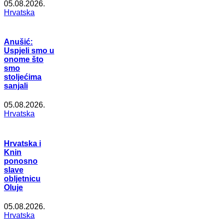
05.08.2026.
Hrvatska
Anušić:
Uspjeli smo u
onome što
smo
stoljećima
sanjali
05.08.2026.
Hrvatska
Hrvatska i
Knin
ponosno
slave
obljetnicu
Oluje
05.08.2026.
Hrvatska