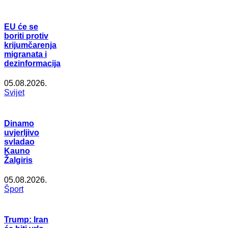
EU će se
boriti protiv
krijumčarenja
migranata i
dezinformacija
05.08.2026.
Svijet
Dinamo
uvjerljivo
svladao
Kauno
Žalgiris
05.08.2026.
Šport
Trump: Iran