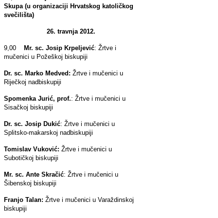
Skupa (u organizaciji Hrvatskog katoličkog
svečilišta)
26. travnja 2012.
9,00
Mr. sc. Josip Krpeljević
: Žrtve i
mučenici u Požeškoj biskupiji
Dr. sc. Marko Medved:
Žrtve i mučenici u
Riječkoj nadbiskupiji
Spomenka Jurić, prof.
: Žrtve i mučenici u
Sisačkoj biskupiji
Dr. sc. Josip Dukić
: Žrtve i mučenici u
Splitsko-makarskoj nadbiskupiji
Tomislav Vuković:
Žrtve i mučenici u
Subotičkoj biskupiji
Mr. sc. Ante Skračić
: Žrtve i mučenici u
Šibenskoj biskupiji
Franjo Talan:
Žrtve i mučenici u Varaždinskoj
biskupiji