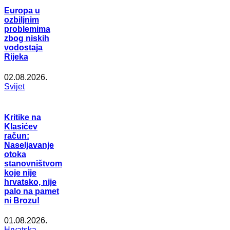
Europa u
ozbiljnim
problemima
zbog niskih
vodostaja
Rijeka
02.08.2026.
Svijet
Kritike na
Klasićev
račun:
Naseljavanje
otoka
stanovništvom
koje nije
hrvatsko, nije
palo na pamet
ni Brozu!
01.08.2026.
Hrvatska