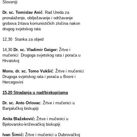
Sloveniji
Dr. sc. Tomislav Anić
: Rad Ureda za
pronalaženje, obilježavanje i održavanje
grobova žrtava komunističkih zločina nakon
drugog svjetskog rata
12,30 Stanka za objed
14,30
Dr. sc. Vladimir Geiger:
Žrtve i
mučenici Drugoga svjetskog rata i poraća u
Hrvatskoj
Mons. dr. sc. Tomo Vukšić
: Žrtve i mučenici
Drugoga svjetskog rata i poraća u Bosni i
Hercegovini
15,20 Stradanja u nad/biskupijama
Dr. sc. Anto Orlovac
: Žrtve i mučenici u
Banjalučkoj biskupiji
Anita Blažeković:
Žrtve i mučenici u
Bjelovarsko-križevačkoj biskupiji
Ivan Šimić:
Žrtve i mučenici u Dubrovačkoj