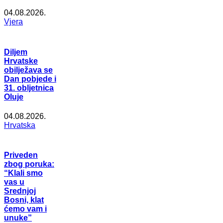
04.08.2026.
Vjera
Diljem
Hrvatske
obilježava se
Dan pobjede i
31. obljetnica
Oluje
04.08.2026.
Hrvatska
Priveden
zbog poruka:
“Klali smo
vas u
Srednjoj
Bosni, klat
ćemo vam i
unuke”