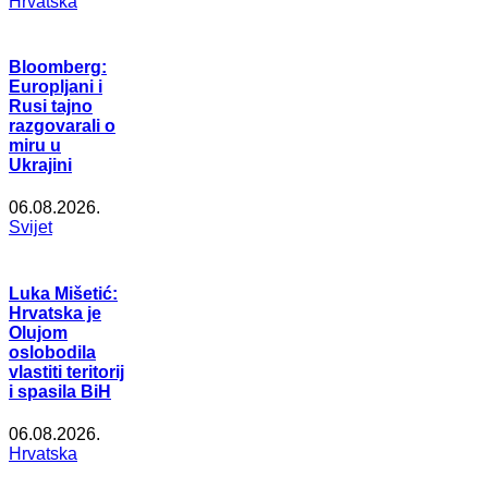
Hrvatska
Bloomberg:
Europljani i
Rusi tajno
razgovarali o
miru u
Ukrajini
06.08.2026.
Svijet
Luka Mišetić:
Hrvatska je
Olujom
oslobodila
vlastiti teritorij
i spasila BiH
06.08.2026.
Hrvatska