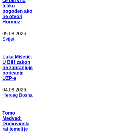
će biti vrlo
teško
pogođen ako
ne otvori
Hormuz
05.08.2026.
Svijet
Luka Mišetić:
U BiH zakon
ne zabranjuje
poricanje
UZP-a
04.08.2026.
Herceg Bosna
Tomo
Medved:
Domovinski
rat temelj je