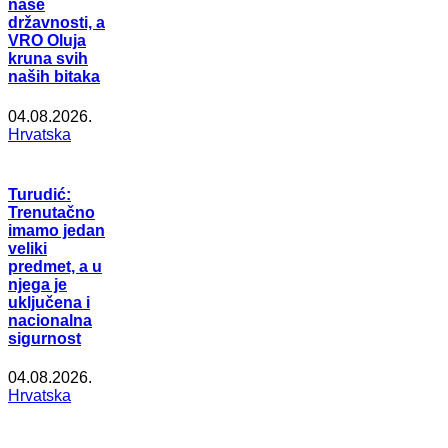
naše
državnosti, a
VRO Oluja
kruna svih
naših bitaka
04.08.2026.
Hrvatska
Turudić:
Trenutačno
imamo jedan
veliki
predmet, a u
njega je
uključena i
nacionalna
sigurnost
04.08.2026.
Hrvatska