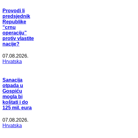
Provodi li
predsjednik
Republike
“crnu
operaciju”
protiv vlastite
nacije?
07.08.2026.
Hrvatska
Sanacija
otpada u
Gospiću
mogla bi
koštati i do
125 mil. eura
07.08.2026.
Hrvatska