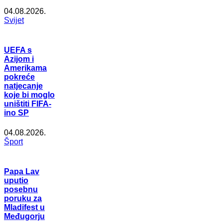
04.08.2026.
Svijet
UEFA s
Azijom i
Amerikama
pokreće
natjecanje
koje bi moglo
uništiti FIFA-
ino SP
04.08.2026.
Šport
Papa Lav
uputio
posebnu
poruku za
Mladifest u
Međugorju