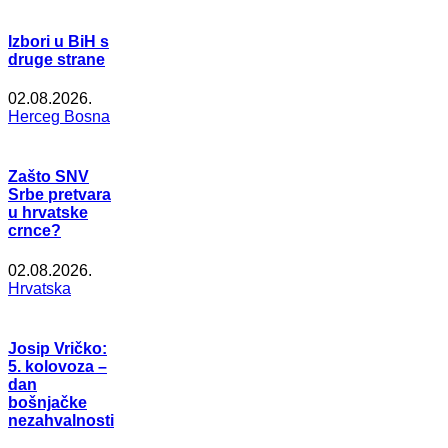
Izbori u BiH s
druge strane
02.08.2026.
Herceg Bosna
Zašto SNV
Srbe pretvara
u hrvatske
crnce?
02.08.2026.
Hrvatska
Josip Vričko:
5. kolovoza –
dan
bošnjačke
nezahvalnosti