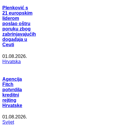
Plenković s
21 europskim
liderom
poslao oštru
poruku zbog
zabrinjavajućih
događaja u
Ceuti
01.08.2026.
Hrvatska
Agencija
Fitch
potvrdila
kreditni
rejting
Hrvatske
01.08.2026.
Svijet