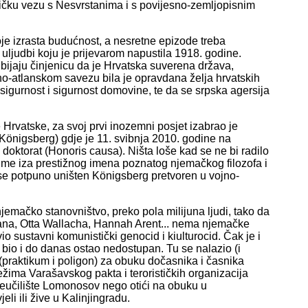
ičku vezu s Nesvrstanima i s povijesno-zemljopisnim
koje izrasta budućnost, a nesretne epizode treba
j uljudbi koju je prijevarom napustila 1918. godine.
 odbijaju činjenicu da je Hrvatska suverena država,
o-atlanskom savezu bila je opravdana želja hrvatskih
igurnost i sigurnost domovine, te da se srpska agersija
Hrvatske, za svoj prvi inozemni posjet izabrao je
 (Königsberg) gdje je 11. svibnja 2010. godine na
ktorat (Honoris causa). Ništa loše kad se ne bi radilo
Naime iza prestižnog imena poznatog njemačkog filozofa i
e se potpuno uništen Königsberg pretvoren u vojno-
njemačko stanovništvo, preko pola milijuna ljudi, tako da
na, Otta Wallacha, Hannah Arent... nema njemačke
 sustavni komunistički genocid i kiulturocid. Čak je i
bio i do danas ostao nedostupan. Tu se nalazio (i
r (praktikum i poligon) za obuku dočasnika i časnika
režima Varašavskog pakta i terorističkih organizacija
sveučilište Lomonosov nego otići na obuku u
eli ili žive u Kalinjingradu.