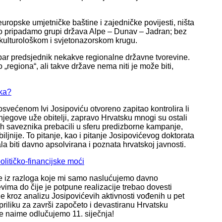
uropske umjetničke baštine i zajedničke povijesti, ništa
no pripadamo grupi država Alpe – Dunav – Jadran; bez
m kulturološkom i svjetonazorskom krugu.
dobar predsjednik nekakve regionalne državne tvorevine.
„regiona“, ali takve države nema niti je može biti,
ika?
svećenom Ivi Josipoviću otvoreno zapitao kontrolira li
njegove uže obitelji, zapravo Hrvatsku mnogi su ostali
ih saveznika prebacili u sferu predizborne kampanje,
iljnije. To pitanje, kao i pitanje Josipovićevog doktorata
a biti davno apsolvirana i poznata hrvatskoj javnosti.
litičko-financijske moći
 je iz razloga koje mi samo naslućujemo davno
vima do čije je potpune realizacije trebao dovesti
 je kroz analizu Josipovićevih aktivnosti vođenih u pet
iliku za završi započeto i devastiranu Hrvatsku
e naime odlučujemo 11. siječnja!