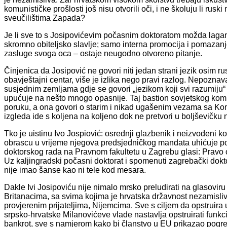
komunističke prošlosti još nisu otvorili oči, i ne školuju li rus
sveučilištima Zapada?
Je li sve to s Josipovićevim počasnim doktoratom možda lagan
skromno obiteljsko slavlje; samo interna promocija i pomazanje 
zasluge svoga oca – ostaje neugodno otvoreno pitanje.
Činjenica da Josipović ne govori niti jedan strani jezik osim 
obavještajni centar, više je izlika nego pravi razlog. Nepoznav
susjednim zemljama gdje se govori „jezikom koji svi razumiju“ – 
upućuje na nešto mnogo opasnije. Taj bastion sovjetskog komu
poruku, a ona govori o starim i nikad ugašenim vezama sa Komi
izgleda ide s koljena na koljeno dok ne pretvori u boljševičku
Tko je uistinu Ivo Jospiović: osrednji glazbenik i neizvođeni k
obrascu u vrijeme njegova predsjedničkog mandata uhićuje po
doktorskog rada na Pravnom fakultetu u Zagrebu glasi: Pravo
Uz kaljingradski počasni doktorat i spomenuti zagrebački dok
nije imao šanse kao ni tele kod mesara.
Dakle Ivi Josipoviću nije nimalo mrsko preludirati na glasoviru
Britanacima, sa svima kojima je hrvatska državnost nezamisliv
provjerenim prijateljima, Nijemcima. Sve s ciljem da opstrui
srpsko-hrvatske Milanovićeve vlade nastavlja opstruirati funk
bankrot, sve s namjerom kako bi članstvo u EU prikazao pogre