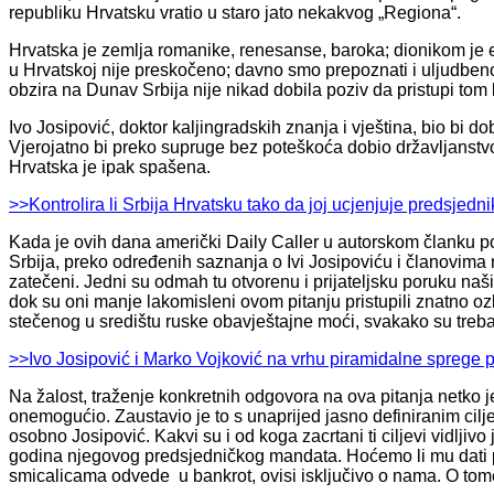
republiku Hrvatsku vratio u staro jato nekakvog „Regiona“.
Hrvatska je zemlja romanike, renesanse, baroka; dionikom je e
u Hrvatskoj nije preskočeno; davno smo prepoznati i uljudbe
obzira na Dunav Srbija nije nikad dobila poziv da pristupi to
Ivo Josipović, doktor kaljingradskih znanja i vještina, bio bi 
Vjerojatno bi preko supruge bez poteškoća dobio državljanstvo 
Hrvatska je ipak spašena.
>>Kontrolira li Srbija Hrvatsku tako da joj ucjenjuje predsjedn
Kada je ovih dana američki Daily Caller u autorskom članku po
Srbija, preko određenih saznanja o Ivi Josipoviću i članovima 
zatečeni. Jedni su odmah tu otvorenu i prijateljsku poruku naš
dok su oni manje lakomisleni ovom pitanju pristupili znatno ozb
stečenog u središtu ruske obavještajne moći, svakako su trebal
>>Ivo Josipović i Marko Vojković na vrhu piramidalne sprege po
Na žalost, traženje konkretnih odgovora na ova pitanja netko
onemogućio. Zaustavio je to s unaprijed jasno definiranim cilje
osobno Josipović. Kakvi su i od koga zacrtani ti ciljevi vidljivo
godina njegovog predsjedničkog mandata. Hoćemo li mu dati pr
smicalicama odvede u bankrot, ovisi isključivo o nama. O tom