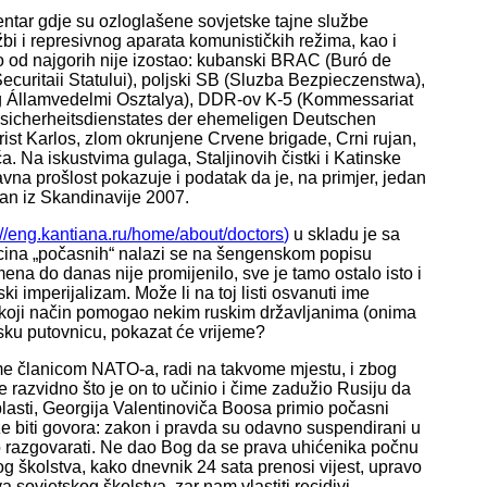
centar gdje su ozloglašene sovjetske tajne službe
žbi i represivnog aparata komunističkih režima, kao i
tko od najgorih nije izostao: kubanski BRAC (Buró de
uritaii Statului), poljski SB (Sluzba Bezpieczenstwa),
g Államvedelmi Osztalya), DDR-ov K-5 (Kommessariat
tssicherheitsdienstates der ehemeligen Deutschen
ist Karlos, zlom okrunjene Crvene brigade, Crni rujan,
ća. Na iskustvima gulaga, Staljinovih čistki i Katinske
avna prošlost pokazuje i podatak da je, na primjer, jedan
eran iz Skandinavije 2007.
://eng.kantiana.ru/home/about/doctors
)
u skladu je sa
cina „počasnih“ nalazi se na šengenskom popisu
ena do danas nije promijenilo, sve je tamo ostalo isto i
 imperijalizam. Može li na toj listi osvanuti ime
o koji način pomogao nekim ruskim državljanima (onima
tsku putovnicu, pokazat će vrijeme?
ome članicom NATO-a, radi na takvome mjestu, i zbog
e razvidno što je on to učinio i čime zadužio Rusiju da
oblasti, Georgija Valentinoviča Boosa primio počasni
že biti govora: zakon i pravda su odavno suspendirani u
lo razgovarati. Ne dao Bog da se prava uhićenika počnu
kog školstva, kako dnevnik 24 sata prenosi vijest, upravo
 sovjetskog školstva, zar nam vlastiti recidivi