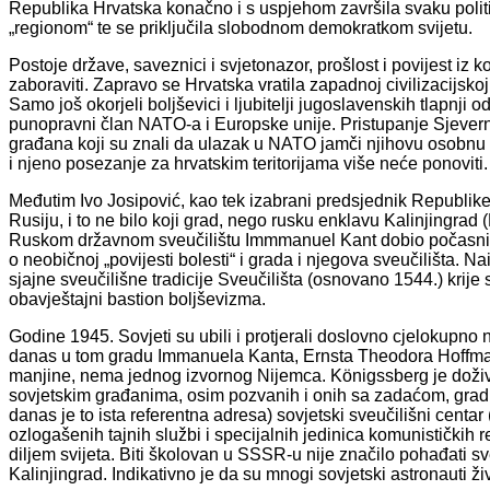
Republika Hrvatska konačno i s uspjehom završila svaku polit
„regionom“ te se priključila slobodnom demokratkom svijetu.
Postoje države, saveznici i svjetonazor, prošlost i povijest iz 
zaboraviti. Zapravo se Hrvatska vratila zapadnoj civilizacijsko
Samo još okorjeli boljševici i ljubitelji jugoslavenskih tlapnji
punopravni član NATO-a i Europske unije. Pristupanje Sjevern
građana koji su znali da ulazak u NATO jamči njihovu osobnu s
i njeno posezanje za hrvatskim teritorijama više neće ponoviti.
Međutim Ivo Josipović, kao tek izabrani predsjednik Republike 
Rusiju, i to ne bilo koji grad, nego rusku enklavu Kalinjingrad
Ruskom državnom sveučilištu Immmanuel Kant dobio počasni do
o neobičnoj „povijesti bolesti“ i grada i njegova sveučilišta. 
sjajne sveučilišne tradicije Sveučilišta (osnovano 1544.) krij
obavještajni bastion boljševizma.
Godine 1945. Sovjeti su ubili i protjerali doslovno cjelokupno 
danas u tom gradu Immanuela Kanta, Ernsta Theodora Hoffma
manjine, nema jednog izvornog Nijemca. Königssberg je doživio
sovjetskim građanima, osim pozvanih i onih sa zadaćom, grad 
danas je to ista referentna adresa) sovjetski sveučilišni centa
ozlogašenih tajnih službi i specijalnih jedinica komunističkih 
diljem svijeta. Biti školovan u SSSR-u nije značilo pohađati 
Kalinjingrad. Indikativno je da su mnogi sovjetski astronauti živj