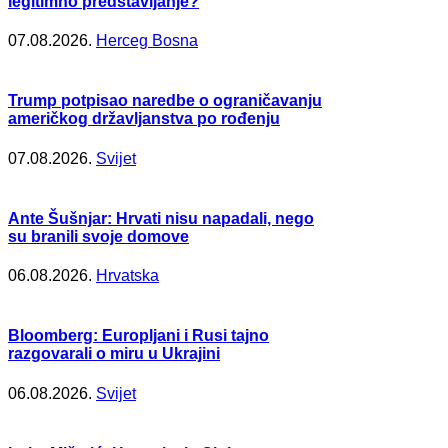
legitimno predstavljanje?
07.08.2026.
Herceg Bosna
Trump potpisao naredbe o ograničavanju
američkog državljanstva po rođenju
07.08.2026.
Svijet
Ante Šušnjar: Hrvati nisu napadali, nego
su branili svoje domove
06.08.2026.
Hrvatska
Bloomberg: Europljani i Rusi tajno
razgovarali o miru u Ukrajini
06.08.2026.
Svijet