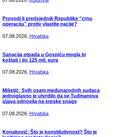
07.08.2026.
Kolumne
Provodi li predsjednik Republike “crnu
operaciju” protiv vlastite nacije?
07.08.2026.
Hrvatska
Sanacija otpada u Gospiću mogla bi
koštati i do 125 mil. eura
07.08.2026.
Hrvatska
Mišetić: Svih osam međunarodnih sudaca
jednoglasno je utvrdilo da se Tuđmanova
izjava odnosila na srpske snage
07.08.2026.
Hrvatska
Konaković: Što je konstitutivnost? Što je