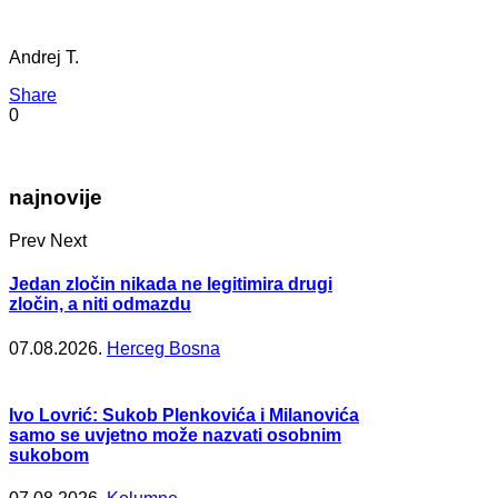
Andrej T.
Share
0
najnovije
Prev
Next
Jedan zločin nikada ne legitimira drugi
zločin, a niti odmazdu
07.08.2026.
Herceg Bosna
Ivo Lovrić: Sukob Plenkovića i Milanovića
samo se uvjetno može nazvati osobnim
sukobom