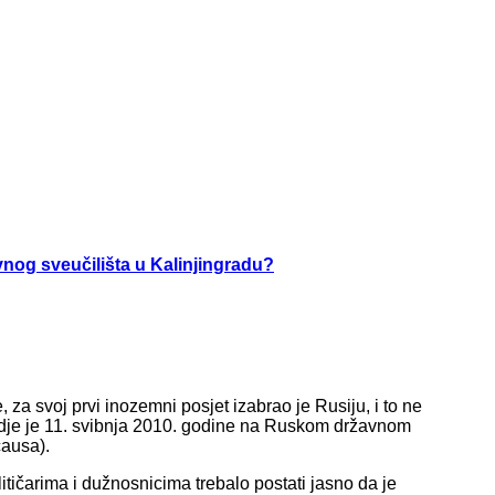
vnog sveučilišta u Kalinjingradu?
 za svoj prvi inozemni posjet izabrao je Rusiju, i to ne
 gdje je 11. svibnja 2010. godine na Ruskom državnom
causa).
tičarima i dužnosnicima trebalo postati jasno da je