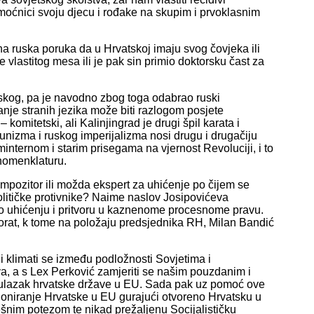
ki moćnici svoju djecu i rođake na skupim i prvoklasnim
a ruska poruka da u Hrvatskoj imaju svog čovjeka ili
vlastitog mesa ili je pak sin primio doktorsku čast za
ruskog, pa je navodno zbog toga odabrao ruski
anje stranih jezika može biti razlogom posjete
komitetski, ali Kalinjingrad je drugi špil karata i
nizma i ruskog imperijalizma nosi drugu i drugačiju
nternom i starim prisegama na vjernost Revoluciji, i to
 nomenklaturu.
ompozitor ili možda ekspert za uhićenje po čijem se
litičke protivnike? Naime naslov Josipovićeva
 o uhićenju i pritvoru u kaznenome procesnome pravu.
torat, k tome na položaju predsjednika RH, Milan Bandić
 i klimati se između podložnosti Sovjetima i
a, a s Lex Perković zamjeriti se našim pouzdanim i
ra ulazak hrvatske države u EU. Sada pak uz pomoć ove
cioniranje Hrvatske u EU gurajući otvoreno Hrvatsku u
šnim potezom te nikad prežaljenu Socijalističku