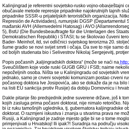
Kalinjingrad je referentni sovjetsko-rusko vojno-obavještajni 
obučavale metode represije pripadnike najokrutnijih tajnih slu
pripadnike SSSR-u prijateljskih terorističkih organizacija. Ni
Represión de Actividades), rumunjski DGSP (Departamentul Sec
mađarski AVH (Allemvedelmi Hatosag) i AVO (Allamrendorse
5), BstU (Die Bundesbeauftragte für die Unterlagen des Staa
Demokratischen Republik) i STASI; tu se školovao čuveni teror
Bader- Meinhof, itd, svi odličnici svjetskog terorizma 20. stolje
šume gradio se novi svijet smrti i očaja. Da sve to nije samo d
od boljih studenata bio i Selivestrov Nikolaj Sergejevitj, protj
Popis počasnih „kaljingradskih doktora“ (može se naći na
http
Sveučilištem koje vode ruski GUGB GRU i FSB; naime nekoli
nepoželjnih osoba. Ništa se u Kalinjingradu od sovjetskih vrem
jednako, samo je crveni sovjetski komunizam postao crveni ruski
počasnog doktora Ive Josipovića, ako se dokaže da je na bil
na listi EU sankcija protiv Rusije) da dobiju Domovnicu i hrva
Dakle pitanje što predsjednik jedne suverene države, još k t
kojih zasluga prima počasni doktorat, nije nimalo retoričko. Nij
bi iz ruku tamošnjih uglednika, tj. gubernatora kaljingradske 
doktorat. O razmjeni iskustva i znanja u stvarima prava ne mo
Rusiji, a Kalinjingrad je zadnje mjesto gdje bi se o tome mog
primjenjivati u Hrvatskoj! Ili ipak?! Suradnja na području viso
je nezamisliva. Zar hrvatskom visokom školstvu trebaju iskustva