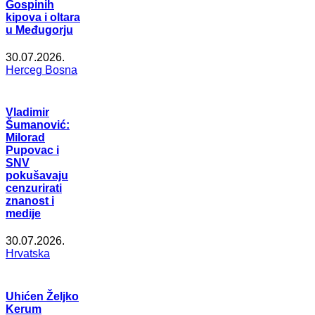
Gospinih
kipova i oltara
u Međugorju
30.07.2026.
Herceg Bosna
Vladimir
Šumanović:
Milorad
Pupovac i
SNV
pokušavaju
cenzurirati
znanost i
medije
30.07.2026.
Hrvatska
Uhićen Željko
Kerum