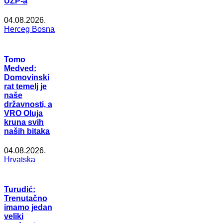
UZP-a
04.08.2026.
Herceg Bosna
Tomo
Medved:
Domovinski
rat temelj je
naše
državnosti, a
VRO Oluja
kruna svih
naših bitaka
04.08.2026.
Hrvatska
Turudić:
Trenutačno
imamo jedan
veliki