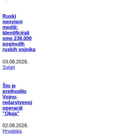
Ruski
neovisni
mediji:
Identificirali
smo 236.000
poginulih
ruskih vojnika
03.08.2026.
Svijet
Što je
prethodilo
Vojno-
redarstvenoj
operaciji
"Oluja"
02.08.2026.
Hrvatska