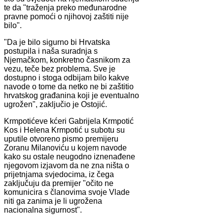
te da "traženja preko međunarodne
pravne pomoći o njihovoj zaštiti nije
bilo".
"Da je bilo sigurno bi Hrvatska
postupila i naša suradnja s
Njemačkom, konkretno časnikom za
vezu, teče bez problema. Sve je
dostupno i stoga odbijam bilo kakve
navode o tome da netko ne bi zaštitio
hrvatskog građanina koji je eventualno
ugrožen", zaključio je Ostojić.
Krmpotićeve kćeri Gabrijela Krmpotić
Kos i Helena Krmpotić u subotu su
uputile otvoreno pismo premijeru
Zoranu Milanoviću u kojem navode
kako su ostale neugodno iznenađene
njegovom izjavom da ne zna ništa o
prijetnjama svjedocima, iz čega
zaključuju da premijer "očito ne
komunicira s članovima svoje Vlade
niti ga zanima je li ugrožena
nacionalna sigurnost".