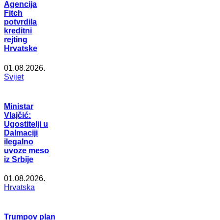
Agencija
Fitch
potvrdila
kreditni
rejting
Hrvatske
01.08.2026.
Svijet
Ministar
Vlajčić:
Ugostitelji u
Dalmaciji
ilegalno
uvoze meso
iz Srbije
01.08.2026.
Hrvatska
Trumpov plan