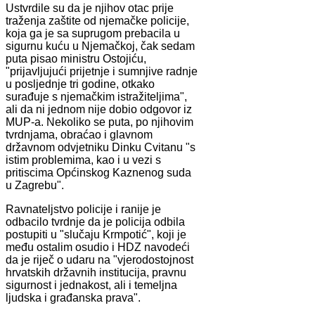
Ustvrdile su da je njihov otac prije
traženja zaštite od njemačke policije,
koja ga je sa suprugom prebacila u
sigurnu kuću u Njemačkoj, čak sedam
puta pisao ministru Ostojiću,
"prijavljujući prijetnje i sumnjive radnje
u posljednje tri godine, otkako
surađuje s njemačkim istražiteljima",
ali da ni jednom nije dobio odgovor iz
MUP-a. Nekoliko se puta, po njihovim
tvrdnjama, obraćao i glavnom
državnom odvjetniku Dinku Cvitanu "s
istim problemima, kao i u vezi s
pritiscima Općinskog Kaznenog suda
u Zagrebu".
Ravnateljstvo policije i ranije je
odbacilo tvrdnje da je policija odbila
postupiti u "slučaju Krmpotić", koji je
među ostalim osudio i HDZ navodeći
da je riječ o udaru na "vjerodostojnost
hrvatskih državnih institucija, pravnu
sigurnost i jednakost, ali i temeljna
ljudska i građanska prava".