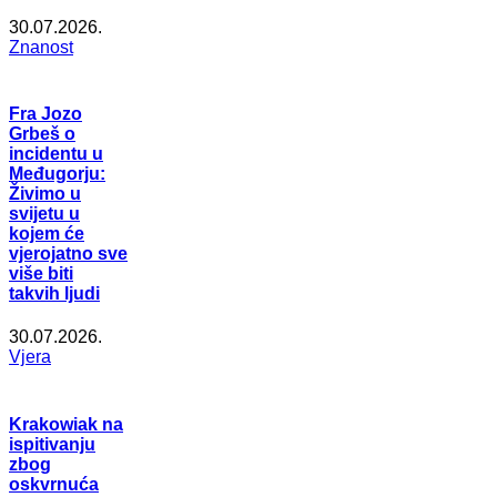
30.07.2026.
Znanost
Fra Jozo
Grbeš o
incidentu u
Međugorju:
Živimo u
svijetu u
kojem će
vjerojatno sve
više biti
takvih ljudi
30.07.2026.
Vjera
Krakowiak na
ispitivanju
zbog
oskvrnuća