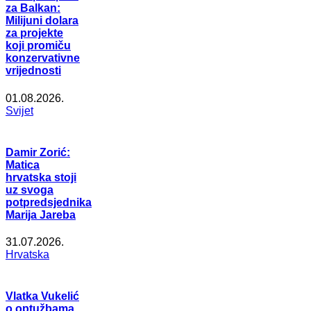
za Balkan:
Milijuni dolara
za projekte
koji promiču
konzervativne
vrijednosti
01.08.2026.
Svijet
Damir Zorić:
Matica
hrvatska stoji
uz svoga
potpredsjednika
Marija Jareba
31.07.2026.
Hrvatska
Vlatka Vukelić
o optužbama