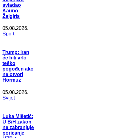
svladao
Kauno
Žalgiris
05.08.2026.
Šport
Trump: Iran
će biti vrlo
teško
pogođen ako
ne otvori
Hormuz
05.08.2026.
Svijet
Luka Mišetić:
U BiH zakon
ne zabranjuje
poricanje