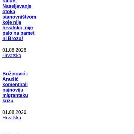
račun:
Naseljavanje
otoka
stanovništvom
koje nije
hrvatsko, nije
palo na pamet
ni Brozu!
01.08.2026.
Hrvatska
Božinović i
Anušić
komentirali
najnoviju
migrantsku
krizu
01.08.2026.
Hrvatska