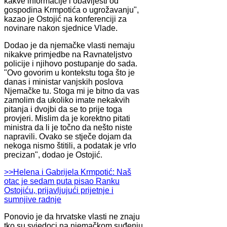
kakve informacije i obavijesti od
gospodina Krmpotića o ugrožavanju",
kazao je Ostojić na konferenciji za
novinare nakon sjednice Vlade.
Dodao je da njemačke vlasti nemaju
nikakve primjedbe na Ravnateljstvo
policije i njihovo postupanje do sada.
"Ovo govorim u kontekstu toga što je
danas i ministar vanjskih poslova
Njemačke tu. Stoga mi je bitno da vas
zamolim da ukoliko imate nekakvih
pitanja i dvojbi da se to prije toga
provjeri. Mislim da je korektno pitati
ministra da li je točno da nešto niste
napravili. Ovako se stječe dojam da
nekoga nismo štitili, a podatak je vrlo
precizan", dodao je Ostojić.
>>Helena i Gabrijela Krmpotić: Naš
otac je sedam puta pisao Ranku
Ostojiću, prijavljujući prijetnje i
sumnjive radnje
Ponovio je da hrvatske vlasti ne znaju
tko su svjedoci na njemačkom suđenju