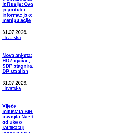
iz Rusije: Ovo
je prototip
informacijske
manipulacije
31.07.2026.
Hrvatska
Nova anketa:
HDZ ojačao,
SDP stagnira,
DP stabilan
31.07.2026.
Hrvatska
Vijeće
ministara BiH
usvojilo Nacrt
odluke o
ratifikaciji
sporazuma o