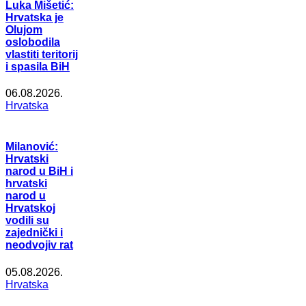
Luka Mišetić:
Hrvatska je
Olujom
oslobodila
vlastiti teritorij
i spasila BiH
06.08.2026.
Hrvatska
Milanović:
Hrvatski
narod u BiH i
hrvatski
narod u
Hrvatskoj
vodili su
zajednički i
neodvojiv rat
05.08.2026.
Hrvatska