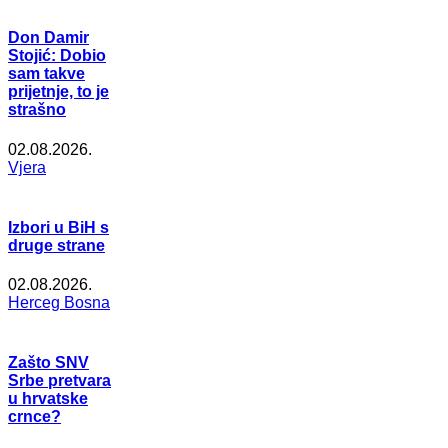
Don Damir
Stojić: Dobio
sam takve
prijetnje, to je
strašno
02.08.2026.
Vjera
Izbori u BiH s
druge strane
02.08.2026.
Herceg Bosna
Zašto SNV
Srbe pretvara
u hrvatske
crnce?