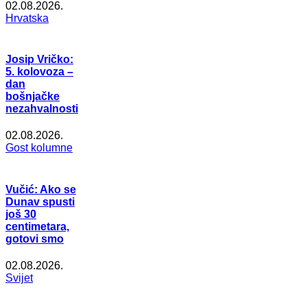
02.08.2026.
Hrvatska
Josip Vričko:
5. kolovoza –
dan
bošnjačke
nezahvalnosti
02.08.2026.
Gost kolumne
Vučić: Ako se
Dunav spusti
još 30
centimetara,
gotovi smo
02.08.2026.
Svijet