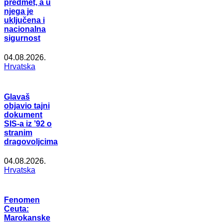
predmet, a u
njega je
uključena i
nacionalna
sigurnost
04.08.2026.
Hrvatska
Glavaš
objavio tajni
dokument
SIS-a iz ’92 o
stranim
dragovoljcima
04.08.2026.
Hrvatska
Fenomen
Ceuta:
Marokanske