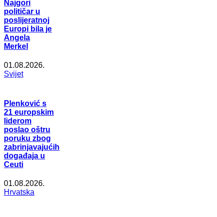
Najgori
političar u
poslijeratnoj
Europi bila je
Angela
Merkel
01.08.2026.
Svijet
Plenković s
21 europskim
liderom
poslao oštru
poruku zbog
zabrinjavajućih
događaja u
Ceuti
01.08.2026.
Hrvatska