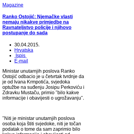
Magazine
Ranko Ostojić: Njemačke vlasti
nemaju nikakve primjedbe na
Ravnateljstvo policije i njihovo
postupanje do sada
30.04.2015.
Hrvatska
Ispis
E-mail
Ministar unutarnjih poslova Ranko
Ostojić odbacio je u četvrtak tvrdnje da
je od Ivana Krmpotića, svjedoka
optužbe na suđenju Josipu Perkoviću i
Zdravku Mustaču, primio "bilo kakve
informacije i obavijesti o ugrožavanju".
"Niti je ministar unutarnjih poslova
osoba koja štiti svjedoke, niti je točan
podatak o tome da sam zaprimio bilo