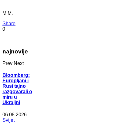
M.M.
Share
0
najnovije
Prev
Next
Bloomberg:
Europljani i
Rusi tajno
razgovarali o
miru u
Ukrajini
06.08.2026.
Svijet