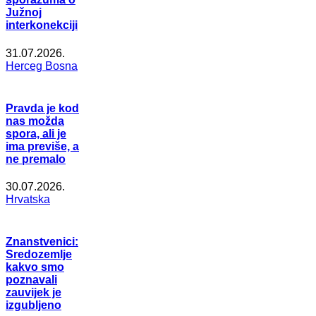
Južnoj
interkonekciji
31.07.2026.
Herceg Bosna
Pravda je kod
nas možda
spora, ali je
ima previše, a
ne premalo
30.07.2026.
Hrvatska
Znanstvenici:
Sredozemlje
kakvo smo
poznavali
zauvijek je
izgubljeno