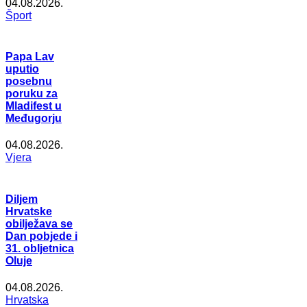
04.08.2026.
Šport
Papa Lav
uputio
posebnu
poruku za
Mladifest u
Međugorju
04.08.2026.
Vjera
Diljem
Hrvatske
obilježava se
Dan pobjede i
31. obljetnica
Oluje
04.08.2026.
Hrvatska