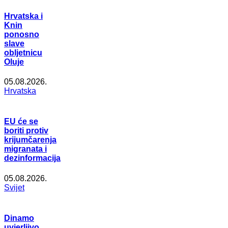
Hrvatska i
Knin
ponosno
slave
obljetnicu
Oluje
05.08.2026.
Hrvatska
EU će se
boriti protiv
krijumčarenja
migranata i
dezinformacija
05.08.2026.
Svijet
Dinamo
uvjerljivo