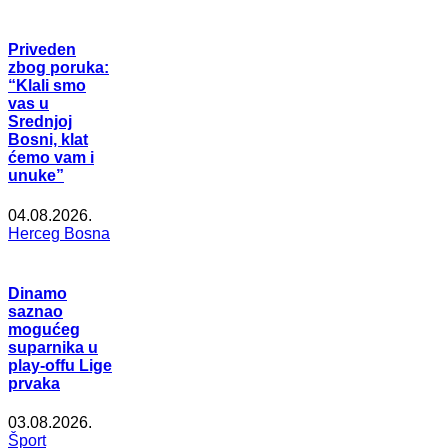
Priveden
zbog poruka:
“Klali smo
vas u
Srednjoj
Bosni, klat
ćemo vam i
unuke”
04.08.2026.
Herceg Bosna
Dinamo
saznao
mogućeg
suparnika u
play-offu Lige
prvaka
03.08.2026.
Šport