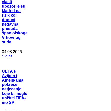
vlasti
upozorile su
Madrid na
rizik koji
donosi
nedavna
presuda
španjolskoga
Vrhovnog
suda
04.08.2026.
Svijet
UEFA s
Azijom i
Amerikama
pokreće
natjecanje
koje bi moglo
uništiti FIFA-
ino SP