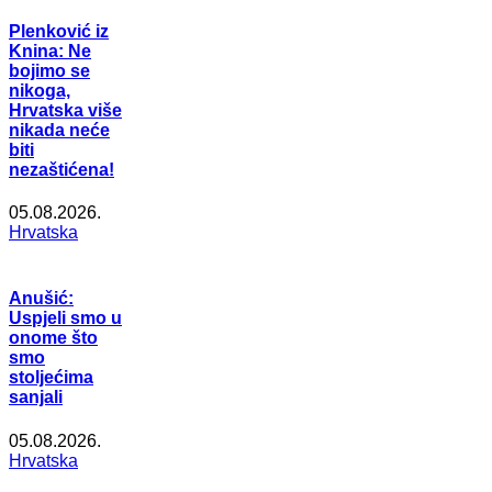
Plenković iz
Knina: Ne
bojimo se
nikoga,
Hrvatska više
nikada neće
biti
nezaštićena!
05.08.2026.
Hrvatska
Anušić:
Uspjeli smo u
onome što
smo
stoljećima
sanjali
05.08.2026.
Hrvatska