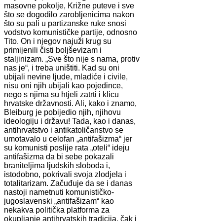
masovne pokolje, Križne puteve i sve
što se dogodilo zarobljenicima nakon
što su pali u partizanske ruke snosi
vodstvo komunističke partije, odnosno
Tito. On i njegov najuži krug su
primijenili čisti boljševizam i
staljinizam. „Sve što nije s nama, protiv
nas je“, i treba uništiti. Kad su oni
ubijali nevine ljude, mladiće i civile,
nisu oni njih ubijali kao pojedince,
nego s njima su htjeli zatrti i klicu
hrvatske državnosti. Ali, kako i znamo,
Bleiburg je pobijedio njih, njihovu
ideologiju i državu! Tada, kao i danas,
antihrvatstvo i antikatoličanstvo se
umotavalo u celofan „antifašizma“ jer
su komunisti poslije rata „oteli“ ideju
antifašizma da bi sebe pokazali
braniteljima ljudskih sloboda i,
istodobno, pokrivali svoja zlodjela i
totalitarizam. Začuđuje da se i danas
nastoji nametnuti komunističko-
jugoslavenski „antifašizam“ kao
nekakva politička platforma za
okupljanje antihrvatskih tradicija, čak i