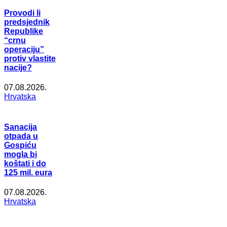
Provodi li
predsjednik
Republike
“crnu
operaciju”
protiv vlastite
nacije?
07.08.2026.
Hrvatska
Sanacija
otpada u
Gospiću
mogla bi
koštati i do
125 mil. eura
07.08.2026.
Hrvatska