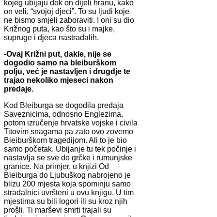
kojeg ubijaju dok on dijeli hranu, kako
on veli, “svojoj djeci”. To su ljudi koje
ne bismo smjeli zaboraviti. I oni su dio
Križnog puta, kao što su i majke,
supruge i djeca nastradalih.
-Ovaj Križni put, dakle, nije se
dogodio samo na bleiburškom
polju, već je nastavljen i drugdje te
trajao nekoliko mjeseci nakon
predaje.
Kod Bleiburga se dogodila predaja
Saveznicima, odnosno Englezima,
potom izručenje hrvatske vojske i civila
Titovim snagama pa zato ovo zovemo
Bleiburškom tragedijom. Ali to je bio
samo početak. Ubijanje tu tek počinje i
nastavlja se sve do grčke i rumunjske
granice. Na primjer, u knjizi Od
Bleiburga do Ljubuškog nabrojeno je
blizu 200 mjesta koja spominju samo
stradalnici uvršteni u ovu knjigu. U tim
mjestima su bili logori ili su kroz njih
prošli. Ti marševi smrti trajali su