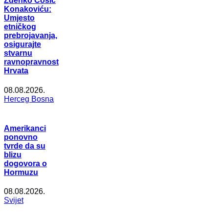
Zdenko Ćosić
Konakoviću:
Umjesto
etničkog
prebrojavanja,
osigurajte
stvarnu
ravnopravnost
Hrvata
08.08.2026.
Herceg Bosna
Amerikanci
ponovno
tvrde da su
blizu
dogovora o
Hormuzu
08.08.2026.
Svijet