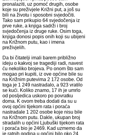
pronalaziti, uz pomoć drugih, osobe
koje su preživjele Križni put, a još su
bili na životu i sposobni svjedočiti.
Tako sam prikupio 64 svjedočenja iz
prve ruke, a knjiga sadrži i broj
svjedočenja iz druge ruke. Osim toga,
knjiga donosi popis onih koji su ubijeni
na Križnom putu, kao i imena
preživjelih.
Da bi čitatelji imali barem približno
ideju o kakvoj se tragediji radi, navest
ću nekoliko brojeva. Po onom što sam
mogao pri kupiti, iz ove općine bile su
na Križnim putevima 2 172 osobe. Od
toga je 1 249 nastradalo, a 923 vratilo
se kući. Koliko znamo, 17 ih je umrlo
od posljedica uskoro po povratku
doma. K ovom treba dodati da su u
ovoj općini tijekom rata i poraća
nastradale 1 202 osobe koje nisu bile
na Križnom putu. Dakle, ukupan broj
stradalih u općini Ljubuški tijekom rata
i poraća bio je 2469. Kad uzmemo da
je ratnih godina u općini bilo oko 24