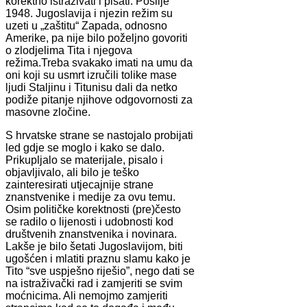
korektno istraživati i pisati. Poslije
1948. Jugoslavija i njezin režim su
uzeti u „zaštitu“ Zapada, odnosno
Amerike, pa nije bilo poželjno govoriti
o zlodjelima Tita i njegova
režima.Treba svakako imati na umu da
oni koji su usmrt izručili tolike mase
ljudi Staljinu i Titunisu dali da netko
podiže pitanje njihove odgovornosti za
masovne zločine.
S hrvatske strane se nastojalo probijati
led gdje se moglo i kako se dalo.
Prikupljalo se materijale, pisalo i
objavljivalo, ali bilo je teško
zainteresirati utjecajnije strane
znanstvenike i medije za ovu temu.
Osim političke korektnosti (pre)često
se radilo o lijenosti i udobnosti kod
društvenih znanstvenika i novinara.
Lakše je bilo šetati Jugoslavijom, biti
ugošćen i mlatiti praznu slamu kako je
Tito “sve uspješno riješio”, nego dati se
na istraživački rad i zamjeriti se svim
moćnicima. Ali nemojmo zamjeriti