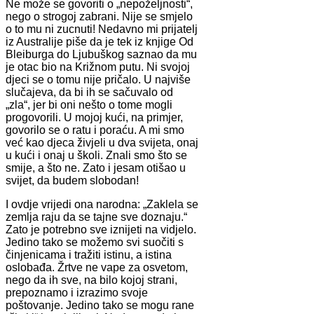
Ne može se govoriti o „nepoželjnosti“,
nego o strogoj zabrani. Nije se smjelo
o to mu ni zucnuti! Nedavno mi prijatelj
iz Australije piše da je tek iz knjige Od
Bleiburga do Ljubuškog saznao da mu
je otac bio na Križnom putu. Ni svojoj
djeci se o tomu nije pričalo. U najviše
slučajeva, da bi ih se sačuvalo od
„zla“, jer bi oni nešto o tome mogli
progovorili. U mojoj kući, na primjer,
govorilo se o ratu i poraću. A mi smo
već kao djeca živjeli u dva svijeta, onaj
u kući i onaj u školi. Znali smo što se
smije, a što ne. Zato i jesam otišao u
svijet, da budem slobodan!
I ovdje vrijedi ona narodna: „Zaklela se
zemlja raju da se tajne sve doznaju.“
Zato je potrebno sve iznijeti na vidjelo.
Jedino tako se možemo svi suočiti s
činjenicama i tražiti istinu, a istina
oslobađa. Žrtve ne vape za osvetom,
nego da ih sve, na bilo kojoj strani,
prepoznamo i izrazimo svoje
poštovanje. Jedino tako se mogu rane