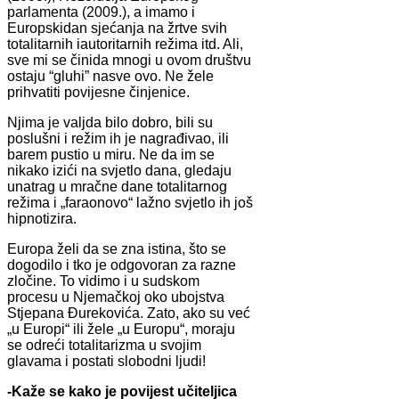
parlamenta (2009.), a imamo i
Europskidan sjećanja na žrtve svih
totalitarnih iautoritarnih režima itd. Ali,
sve mi se činida mnogi u ovom društvu
ostaju “gluhi” nasve ovo. Ne žele
prihvatiti povijesne činjenice.
Njima je valjda bilo dobro, bili su
poslušni i režim ih je nagrađivao, ili
barem pustio u miru. Ne da im se
nikako izići na svjetlo dana, gledaju
unatrag u mračne dane totalitarnog
režima i „faraonovo“ lažno svjetlo ih još
hipnotizira.
Europa želi da se zna istina, što se
dogodilo i tko je odgovoran za razne
zločine. To vidimo i u sudskom
procesu u Njemačkoj oko ubojstva
Stjepana Đurekovića. Zato, ako su već
„u Europi“ ili žele „u Europu“, moraju
se odreći totalitarizma u svojim
glavama i postati slobodni ljudi!
-Kaže se kako je povijest učiteljica