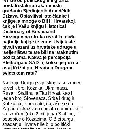
-Vi ste od političkog emigranta
postali istaknuti akademski
građanin Sjedinjenih Američkih
Država. Objavljivali ste članke i
knjige, a mnoge o BiH i Hrvatskoj,
čak je i Vašu knjigu Historical
Dictionary of Bosniaand
Herzegovina struka uvrstila među
najbolje knjige te vrste. Uvijek ste
bivali vezani uz hrvatske udruge u
iseljeništvu te ste bili na istaknutim
pozicijama. Kakva je percepcija
Bleiburga u SAD-u, koliko je poznat
ovaj Križni put Hrvata u Drugom
svjetskom ratu?
Na kraju Drugog svjetskog rata izručen
je velik broj Kozaka, Ukrajinaca,
Rusa... Staljinu, a Titu Hrvati, kao i
jedan broj Slovenaca, Srba i drugih.
Koliko mi je poznato, najviše se na
Zapadu istraživalo i pisalo o onima koji
su izručeni (oko 2 milijuna) Staljinu,
posebice o Kozacima. O Bleiburgu i
stradanju Hrvata nije bilo politički