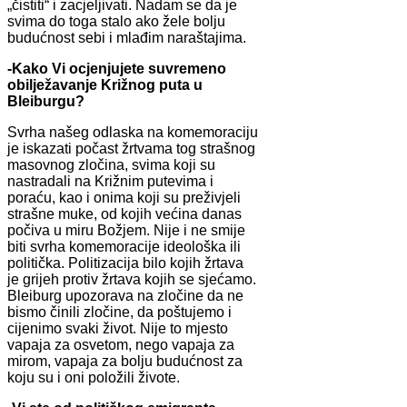
„čistiti“ i zacjeljivati. Nadam se da je
svima do toga stalo ako žele bolju
budućnost sebi i mlađim naraštajima.
-Kako Vi ocjenjujete suvremeno
obilježavanje Križnog puta u
Bleiburgu?
Svrha našeg odlaska na komemoraciju
je iskazati počast žrtvama tog strašnog
masovnog zločina, svima koji su
nastradali na Križnim putevima i
poraću, kao i onima koji su preživjeli
strašne muke, od kojih većina danas
počiva u miru Božjem. Nije i ne smije
biti svrha komemoracije ideološka ili
politička. Politizacija bilo kojih žrtava
je grijeh protiv žrtava kojih se sjećamo.
Bleiburg upozorava na zločine da ne
bismo činili zločine, da poštujemo i
cijenimo svaki život. Nije to mjesto
vapaja za osvetom, nego vapaja za
mirom, vapaja za bolju budućnost za
koju su i oni položili živote.