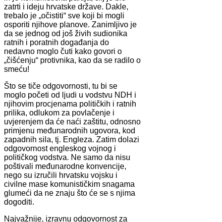
zatrti i ideju hrvatske države. Dakle,
trebalo je „očistiti“ sve koji bi mogli
osporiti njihove planove. Zanimljivo je
da se jednog od još živih sudionika
ratnih i poratnih događanja do
nedavno moglo čuti kako govori o
„čišćenju“ protivnika, kao da se radilo o
smeću!
Što se tiče odgovornosti, tu bi se
moglo početi od ljudi u vodstvu NDH i
njihovim procjenama političkih i ratnih
prilika, odlukom za povlačenje i
uvjerenjem da će naći zaštitu, odnosno
primjenu međunarodnih ugovora, kod
zapadnih sila, tj. Engleza. Zatim dolazi
odgovornost engleskog vojnog i
političkog vodstva. Ne samo da nisu
poštivali međunarodne konvencije,
nego su izručili hrvatsku vojsku i
civilne mase komunističkim snagama
glumeći da ne znaju što će se s njima
dogoditi.
Najvažnije, izravnu odgovornost za