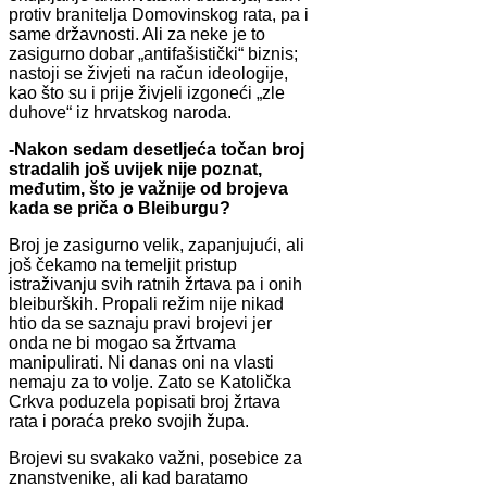
protiv branitelja Domovinskog rata, pa i
same državnosti. Ali za neke je to
zasigurno dobar „antifašistički“ biznis;
nastoji se živjeti na račun ideologije,
kao što su i prije živjeli izgoneći „zle
duhove“ iz hrvatskog naroda.
-Nakon sedam desetljeća točan broj
stradalih još uvijek nije poznat,
međutim, što je važnije od brojeva
kada se priča o Bleiburgu?
Broj je zasigurno velik, zapanjujući, ali
još čekamo na temeljit pristup
istraživanju svih ratnih žrtava pa i onih
bleiburških. Propali režim nije nikad
htio da se saznaju pravi brojevi jer
onda ne bi mogao sa žrtvama
manipulirati. Ni danas oni na vlasti
nemaju za to volje. Zato se Katolička
Crkva poduzela popisati broj žrtava
rata i poraća preko svojih župa.
Brojevi su svakako važni, posebice za
znanstvenike, ali kad baratamo