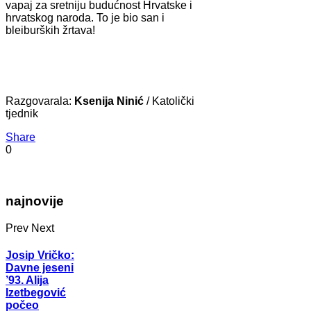
vapaj za sretniju budućnost Hrvatske i
hrvatskog naroda. To je bio san i
bleiburških žrtava!
Razgovarala:
Ksenija Ninić
/ Katolički
tjednik
Share
0
najnovije
Prev
Next
Josip Vričko:
Davne jeseni
’93. Alija
Izetbegović
počeo