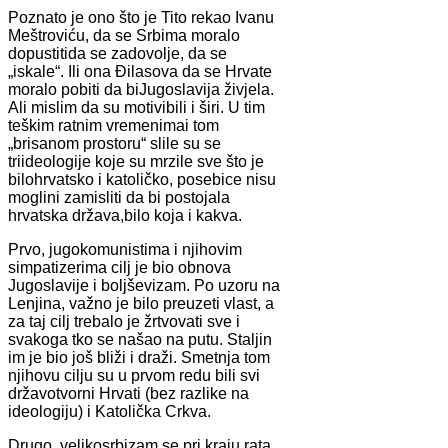
Poznato je ono što je Tito rekao Ivanu
Meštroviću, da se Srbima moralo
dopustitida se zadovolje, da se
„iskale“. Ili ona Đilasova da se Hrvate
moralo pobiti da biJugoslavija živjela.
Ali mislim da su motivibili i širi. U tim
teškim ratnim vremenimai tom
„brisanom prostoru“ slile su se
triideologije koje su mrzile sve što je
bilohrvatsko i katoličko, posebice nisu
moglini zamisliti da bi postojala
hrvatska država,bilo koja i kakva.
Prvo, jugokomunistima i njihovim
simpatizerima cilj je bio obnova
Jugoslavije i boljševizam. Po uzoru na
Lenjina, važno je bilo preuzeti vlast, a
za taj cilj trebalo je žrtvovati sve i
svakoga tko se našao na putu. Staljin
im je bio još bliži i draži. Smetnja tom
njihovu cilju su u prvom redu bili svi
državotvorni Hrvati (bez razlike na
ideologiju) i Katolička Crkva.
Drugo, velikosrbizam se pri kraju rata