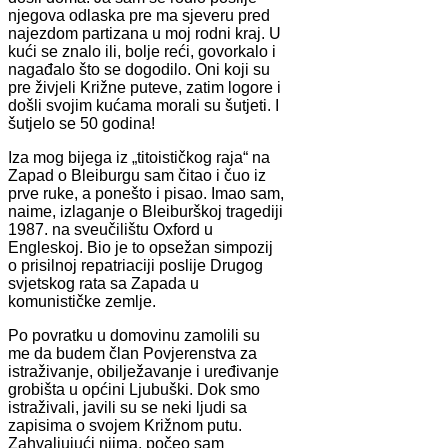
njegova odlaska pre ma sjeveru pred
najezdom partizana u moj rodni kraj. U
kući se znalo ili, bolje reći, govorkalo i
nagađalo što se dogodilo. Oni koji su
pre živjeli Križne puteve, zatim logore i
došli svojim kućama morali su šutjeti. I
šutjelo se 50 godina!
Iza mog bijega iz „titoističkog raja“ na
Zapad o Bleiburgu sam čitao i čuo iz
prve ruke, a ponešto i pisao. Imao sam,
naime, izlaganje o Bleiburškoj tragediji
1987. na sveučilištu Oxford u
Engleskoj. Bio je to opsežan simpozij
o prisilnoj repatriaciji poslije Drugog
svjetskog rata sa Zapada u
komunističke zemlje.
Po povratku u domovinu zamolili su
me da budem član Povjerenstva za
istraživanje, obilježavanje i uređivanje
grobišta u općini Ljubuški. Dok smo
istraživali, javili su se neki ljudi sa
zapisima o svojem Križnom putu.
Zahvaljujući njima, počeo sam