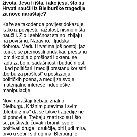
života. Jesu li išta, i ako jesu, što su
Hrvati naučili iz Bleiburške tragedije
za nove naraštaje?
Kaže se također da povijest dokazuje
kako iz povijesti, nažalost, nismo ništa
naučili. Zlo i sebičnost stalno izbijaju
na površinu. Naravno, i ljudska
dobrota. Među Hrvatima još postoji jaz
koji će se premostiti onda kad prestanu
lomiti koplja o prošlosti i okrenu se
radu za bolju sadašnjost i buduć n ost,
i kad političari i mediji prestanu koristiti
„borbu za prošlost“ u postizanju
političkih poena, a medij za svoje
materijalne interese i ideološke
manipulacije.
Novi naraštaji trebaju znati o
Bleiburgu, Križnim putevima i svim
„bleiburzima“ da se takve tragedije ne
bi ponovile. Trebaju znati tko su i što
su, poštivati, čuvati i braniti svoje,
poštivati druge i drukčije, biti ljudi mira,
prvo u sebi i s drugima. Bleiburg je