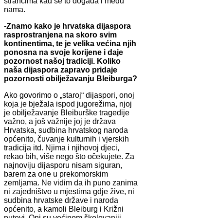
strancima kad se to događa i među
nama.
-Znamo kako je hrvatska dijaspora
rasprostranjena na skoro svim
kontinentima, te je velika većina njih
ponosna na svoje korijene i daje
pozornost našoj tradiciji. Koliko
naša dijaspora zapravo pridaje
pozornosti obilježavanju Bleiburga?
Ako govorimo o „staroj“ dijaspori, onoj
koja je bježala ispod jugorežima, njoj
je obilježavanje Bleiburške tragedije
važno, a još važnije joj je država
Hrvatska, sudbina hrvatskog naroda
općenito, čuvanje kulturnih i vjerskih
tradicija itd. Njima i njihovoj djeci,
rekao bih, više nego što očekujete. Za
najnoviju dijasporu nisam siguran,
barem za one u prekomorskim
zemljama. Ne vidim da ih puno zanima
ni zajedništvo u mjestima gdje žive, ni
sudbina hrvatske države i naroda
općenito, a kamoli Bleiburg i Križni
putevi. Oni su većinom školovaniji