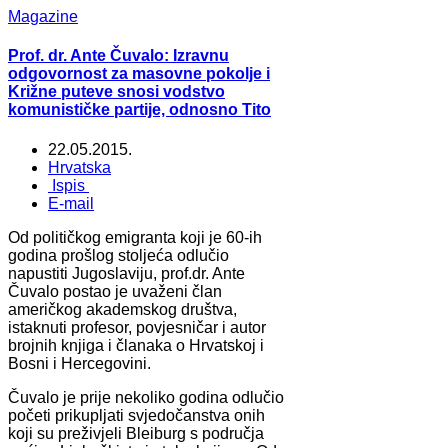
Magazine
Prof. dr. Ante Čuvalo: Izravnu
odgovornost za masovne pokolje i
Križne puteve snosi vodstvo
komunističke partije, odnosno Tito
22.05.2015.
Hrvatska
Ispis
E-mail
Od političkog emigranta koji je 60-ih
godina prošlog stoljeća odlučio
napustiti Jugoslaviju, prof.dr. Ante
Čuvalo postao je uvaženi član
američkog akademskog društva,
istaknuti profesor, povjesničar i autor
brojnih knjiga i članaka o Hrvatskoj i
Bosni i Hercegovini.
Čuvalo je prije nekoliko godina odlučio
početi prikupljati svjedočanstva onih
koji su preživjeli Bleiburg s područja