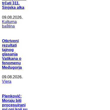
trčati 311.
Sinjska alka
09.08.2026.
Kulturna
baština
Otkriveni
rezultati
tajnog
glasanja
Vatikana o
fenomenu
Međugorja
09.08.2026.
Vjera
Plenković:
Moraju biti
procesuirani
svi oni koji su