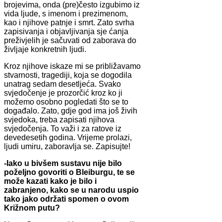
brojevima, onda (pre)često izgubimo iz
vida ljude, s imenom i prezimenom,
kao i njihove patnje i smrt. Zato svrha
zapisivanja i objavljivanja sje ćanja
preživjelih je sačuvati od zaborava do
življaje konkretnih ljudi.
Kroz njihove iskaze mi se približavamo
stvarnosti, tragediji, koja se dogodila
unatrag sedam desetljeća. Svako
svjedočenje je prozorčić kroz ko ji
možemo osobno pogledati što se to
događalo. Zato, gdje god ima još živih
svjedoka, treba zapisati njihova
svjedočenja. To važi i za ratove iz
devedesetih godina. Vrijeme prolazi,
ljudi umiru, zaboravlja se. Zapisujte!
-Iako u bivšem sustavu nije bilo
poželjno govoriti o Bleiburgu, te se
može kazati kako je bilo i
zabranjeno, kako se u narodu uspio
tako jako održati spomen o ovom
Križnom putu?