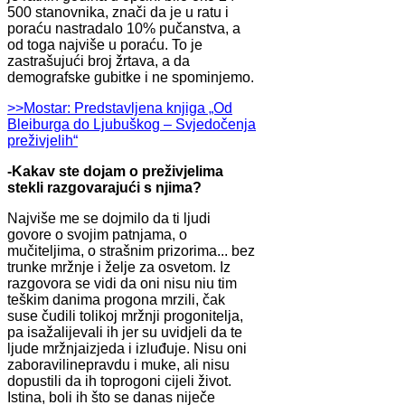
500 stanovnika, znači da je u ratu i
poraću nastradalo 10% pučanstva, a
od toga najviše u poraću. To je
zastrašujući broj žrtava, a da
demografske gubitke i ne spominjemo.
>>Mostar: Predstavljena knjiga „Od
Bleiburga do Ljubuškog – Svjedočenja
preživjelih“
-Kakav ste dojam o preživjelima
stekli razgovarajući s njima?
Najviše me se dojmilo da ti ljudi
govore o svojim patnjama, o
mučiteljima, o strašnim prizorima... bez
trunke mržnje i želje za osvetom. Iz
razgovora se vidi da oni nisu niu tim
teškim danima progona mrzili, čak
suse čudili tolikoj mržnji progonitelja,
pa isažalijevali ih jer su uvidjeli da te
ljude mržnjaizjeda i izluđuje. Nisu oni
zaboravilinepravdu i muke, ali nisu
dopustili da ih toprogoni cijeli život.
Istina, boli ih što se danas niječe