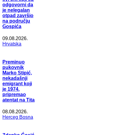
odgovorni da
je nelegalan
otpad završio
na području
Gospića
09.08.2026.
Hrvatska
Preminuo
pukovnik
Marko Stipić,
nekadašnji
emigrant koji
je 1974.
pripremao
atentat na Tita
08.08.2026.
Herceg Bosna