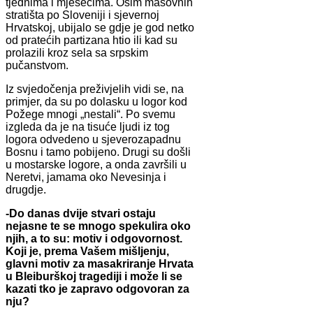
tjednima i mjesecima. Osim masovnih
stratišta po Sloveniji i sjevernoj
Hrvatskoj, ubijalo se gdje je god netko
od pratećih partizana htio ili kad su
prolazili kroz sela sa srpskim
pučanstvom.
Iz svjedočenja preživjelih vidi se, na
primjer, da su po dolasku u logor kod
Požege mnogi „nestali“. Po svemu
izgleda da je na tisuće ljudi iz tog
logora odvedeno u sjeverozapadnu
Bosnu i tamo pobijeno. Drugi su došli
u mostarske logore, a onda završili u
Neretvi, jamama oko Nevesinja i
drugdje.
-Do danas dvije stvari ostaju
nejasne te se mnogo spekulira oko
njih, a to su: motiv i odgovornost.
Koji je, prema Vašem mišljenju,
glavni motiv za masakriranje Hrvata
u Bleiburškoj tragediji i može li se
kazati tko je zapravo odgovoran za
nju?