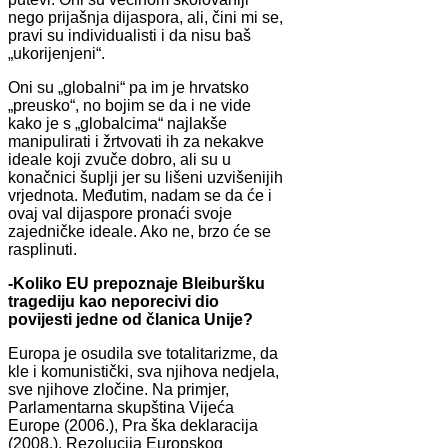
nego prijašnja dijaspora, ali, čini mi se,
pravi su individualisti i da nisu baš
„ukorijenjeni“.
Oni su „globalni“ pa im je hrvatsko
„preusko“, no bojim se da i ne vide
kako je s „globalcima“ najlakše
manipulirati i žrtvovati ih za nekakve
ideale koji zvuče dobro, ali su u
konačnici šuplji jer su lišeni uzvišenijih
vrjednota. Međutim, nadam se da će i
ovaj val dijaspore pronaći svoje
zajedničke ideale. Ako ne, brzo će se
rasplinuti.
-Koliko EU prepoznaje Bleiburšku
tragediju kao neporecivi dio
povijesti jedne od članica Unije?
Europa je osudila sve totalitarizme, da
kle i komunistički, sva njihova nedjela,
sve njihove zločine. Na primjer,
Parlamentarna skupština Vijeća
Europe (2006.), Pra ška deklaracija
(2008.), Rezolucija Europskog