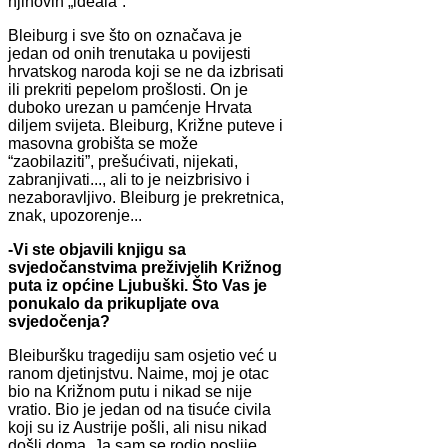
njihovih „ideala“.
Bleiburg i sve što on označava je
jedan od onih trenutaka u povijesti
hrvatskog naroda koji se ne da izbrisati
ili prekriti pepelom prošlosti. On je
duboko urezan u pamćenje Hrvata
diljem svijeta. Bleiburg, Križne puteve i
masovna grobišta se može
“zaobilaziti”, prešućivati, nijekati,
zabranjivati..., ali to je neizbrisivo i
nezaboravljivo. Bleiburg je prekretnica,
znak, upozorenje...
-Vi ste objavili knjigu sa
svjedočanstvima preživjelih Križnog
puta iz općine Ljubuški. Što Vas je
ponukalo da prikupljate ova
svjedočenja?
Bleiburšku tragediju sam osjetio već u
ranom djetinjstvu. Naime, moj je otac
bio na Križnom putu i nikad se nije
vratio. Bio je jedan od na tisuće civila
koji su iz Austrije pošli, ali nisu nikad
došli doma. Ja sam se rodio poslije