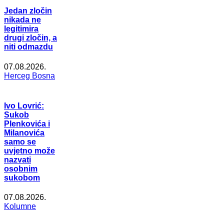
Jedan zločin
nikada ne
legitimira
drugi zločin, a
niti odmazdu
07.08.2026.
Herceg Bosna
Ivo Lovrić:
Sukob
Plenkovića i
Milanovića
samo se
uvjetno može
nazvati
osobnim
sukobom
07.08.2026.
Kolumne