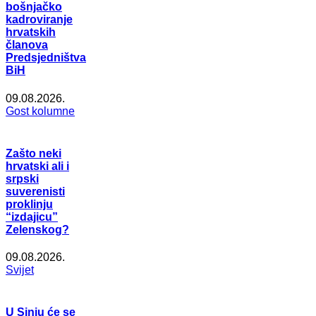
bošnjačko
kadroviranje
hrvatskih
članova
Predsjedništva
BiH
09.08.2026.
Gost kolumne
Zašto neki
hrvatski ali i
srpski
suverenisti
proklinju
“izdajicu”
Zelenskog?
09.08.2026.
Svijet
U Sinju će se