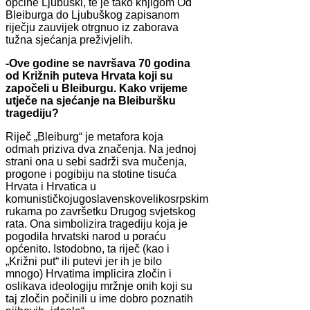
općine Ljubuški, te je tako knjigom Od
Bleiburga do Ljubuškog zapisanom
riječju zauvijek otrgnuo iz zaborava
tužna sjećanja preživjelih.
-Ove godine se navršava 70 godina
od Križnih puteva Hrvata koji su
započeli u Bleiburgu. Kako vrijeme
utječe na sjećanje na Bleiburšku
tragediju?
Riječ „Bleiburg“ je metafora koja
odmah priziva dva značenja. Na jednoj
strani ona u sebi sadrži sva mučenja,
progone i pogibiju na stotine tisuća
Hrvata i Hrvatica u
komunističkojugoslavenskovelikosrpskim
rukama po završetku Drugog svjetskog
rata. Ona simbolizira tragediju koja je
pogodila hrvatski narod u poraću
općenito. Istodobno, ta riječ (kao i
„Križni put“ ili putevi jer ih je bilo
mnogo) Hrvatima implicira zločin i
oslikava ideologiju mržnje onih koji su
taj zločin počinili u ime dobro poznatih