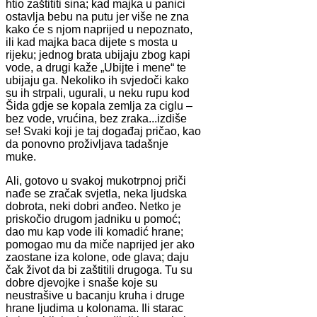
htio zaštititi sina; kad majka u panici
ostavlja bebu na putu jer više ne zna
kako će s njom naprijed u nepoznato,
ili kad majka baca dijete s mosta u
rijeku; jednog brata ubijaju zbog kapi
vode, a drugi kaže „Ubijte i mene“ te
ubijaju ga. Nekoliko ih svjedoči kako
su ih strpali, ugurali, u neku rupu kod
Šida gdje se kopala zemlja za ciglu –
bez vode, vrućina, bez zraka...izdiše
se! Svaki koji je taj događaj pričao, kao
da ponovno proživljava tadašnje
muke.
Ali, gotovo u svakoj mukotrpnoj priči
nađe se zračak svjetla, neka ljudska
dobrota, neki dobri anđeo. Netko je
priskočio drugom jadniku u pomoć;
dao mu kap vode ili komadić hrane;
pomogao mu da miče naprijed jer ako
zaostane iza kolone, ode glava; daju
čak život da bi zaštitili drugoga. Tu su
dobre djevojke i snaše koje su
neustrašive u bacanju kruha i druge
hrane ljudima u kolonama. Ili starac