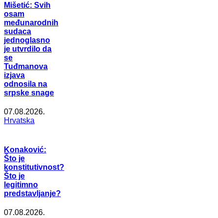
Mišetić: Svih
osam
međunarodnih
sudaca
jednoglasno
je utvrdilo da
se
Tuđmanova
izjava
odnosila na
srpske snage
07.08.2026.
Hrvatska
Konaković:
Što je
konstitutivnost?
Što je
legitimno
predstavljanje?
07.08.2026.