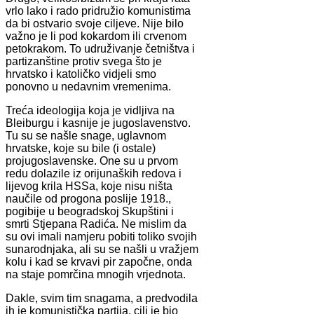
vrlo lako i rado pridružio komunistima
da bi ostvario svoje ciljeve. Nije bilo
važno je li pod kokardom ili crvenom
petokrakom. To udruživanje četništva i
partizanštine protiv svega što je
hrvatsko i katoličko vidjeli smo
ponovno u nedavnim vremenima.
Treća ideologija koja je vidljiva na
Bleiburgu i kasnije je jugoslavenstvo.
Tu su se našle snage, uglavnom
hrvatske, koje su bile (i ostale)
projugoslavenske. One su u prvom
redu dolazile iz orijunaških redova i
lijevog krila HSSa, koje nisu ništa
naučile od progona poslije 1918.,
pogibije u beogradskoj Skupštini i
smrti Stjepana Radića. Ne mislim da
su ovi imali namjeru pobiti toliko svojih
sunarodnjaka, ali su se našli u vražjem
kolu i kad se krvavi pir započne, onda
na staje pomrčina mnogih vrjednota.
Dakle, svim tim snagama, a predvodila
ih je komunistička partija, cilj je bio