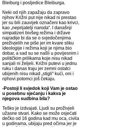
Bleiburg i posljedice Bleiburga.
Neki od njih zapažaju da zapravo
njihov Križni put nije nikad ni prestao
jer su bili zauvijek označeni kao krivci,
kao „neprijatelji naroda“. I današnji
simpatizeri bivšeg režima i države
najradije bi da se o svjedočenjima
preživjelih ne piše jer im kvare sliku
ideologije i režima koji je njima bio
dobar, a sad su se našli u povijesnim i
političkim prilikama koje nisu nikad
sanjali ni željeli. Križni putevi u jednu
ruku i danas traju jer zemni ostatci
ubijenih nisu nikad „stigli“ kući, oni i
njihovi potomci još čekaju.
-Postoji li svjedok koji Vam je ostao
u posebnu sjećanju i kakva je
njegova sudbina bila?
Teško je izdvajati. Ljudi su proživjeli
užasne stvari. Kako se može osjećati
dečko od 16 godina kad mu oca, civila
u godinama, ubijaju pred očima jer je