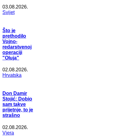
03.08.2026.
Svijet
Što je
prethodilo
Vojno-
redarstvenoj
operaciji
"Oluja"
02.08.2026.
Hrvatska
Don Damir
Stojić: Dobio
sam takve
prijetnje, to je
strašno
02.08.2026.
Vjera