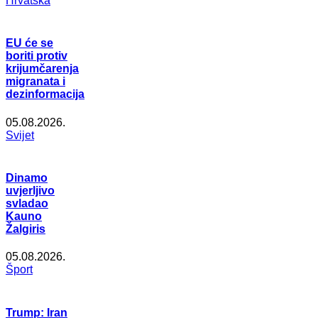
Hrvatska
EU će se
boriti protiv
krijumčarenja
migranata i
dezinformacija
05.08.2026.
Svijet
Dinamo
uvjerljivo
svladao
Kauno
Žalgiris
05.08.2026.
Šport
Trump: Iran