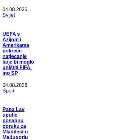
04.08.2026.
Svijet
UEFA s
Azijom i
Amerikama
pokreće
natjecanje
koje bi moglo
uništiti FIFA-
ino SP
04.08.2026.
Šport
Papa Lav
uputio
posebnu
poruku za
Mladifest u
Međugorju