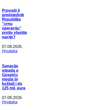
Provodi li
predsjednik
Republike
“crnu
operaciju”
protiv vlastite
nacije?
07.08.2026.
Hrvatska
Sanacija
otpada u
Gospiću
mogla bi
koštati i do
125 mil. eura
07.08.2026.
Hrvatska