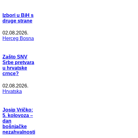
Izbori u BiH s
druge strane
02.08.2026.
Herceg Bosna
Zašto SNV
Srbe pretvara
u hrvatske
crnce?
02.08.2026.
Hrvatska
Josip Vričko:
5. kolovoza –
dan
bošnjačke
nezahvalnosti