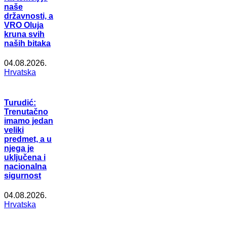
naše
državnosti, a
VRO Oluja
kruna svih
naših bitaka
04.08.2026.
Hrvatska
Turudić:
Trenutačno
imamo jedan
veliki
predmet, a u
njega je
uključena i
nacionalna
sigurnost
04.08.2026.
Hrvatska