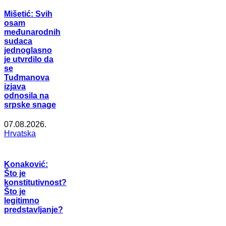
Mišetić: Svih
osam
međunarodnih
sudaca
jednoglasno
je utvrdilo da
se
Tuđmanova
izjava
odnosila na
srpske snage
07.08.2026.
Hrvatska
Konaković:
Što je
konstitutivnost?
Što je
legitimno
predstavljanje?