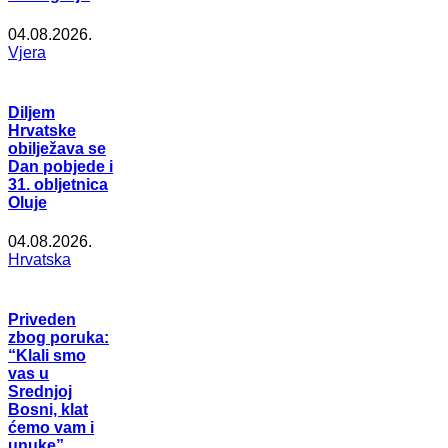
04.08.2026.
Vjera
Diljem
Hrvatske
obilježava se
Dan pobjede i
31. obljetnica
Oluje
04.08.2026.
Hrvatska
Priveden
zbog poruka:
“Klali smo
vas u
Srednjoj
Bosni, klat
ćemo vam i
unuke”