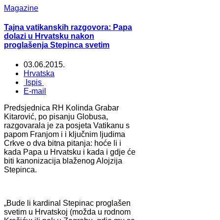
Magazine
Tajna vatikanskih razgovora: Papa
dolazi u Hrvatsku nakon
proglašenja Stepinca svetim
03.06.2015.
Hrvatska
Ispis
E-mail
Predsjednica RH Kolinda Grabar
Kitarović, po pisanju Globusa,
razgovarala je za posjeta Vatikanu s
papom Franjom i i ključnim ljudima
Crkve o dva bitna pitanja: hoće li i
kada Papa u Hrvatsku i kada i gdje će
biti kanonizacija blaženog Alojzija
Stepinca.
„Bude li kardinal Stepinac proglašen
svetim u Hrvatskoj (možda u rodnom