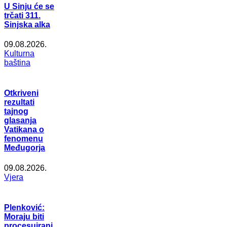
U Sinju će se
trčati 311.
Sinjska alka
09.08.2026.
Kulturna
baština
Otkriveni
rezultati
tajnog
glasanja
Vatikana o
fenomenu
Međugorja
09.08.2026.
Vjera
Plenković:
Moraju biti
procesuirani