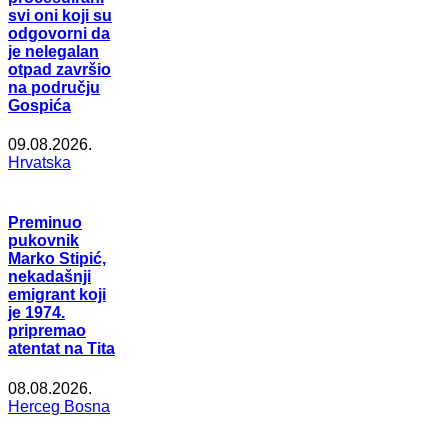
svi oni koji su
odgovorni da
je nelegalan
otpad završio
na području
Gospića
09.08.2026.
Hrvatska
Preminuo
pukovnik
Marko Stipić,
nekadašnji
emigrant koji
je 1974.
pripremao
atentat na Tita
08.08.2026.
Herceg Bosna