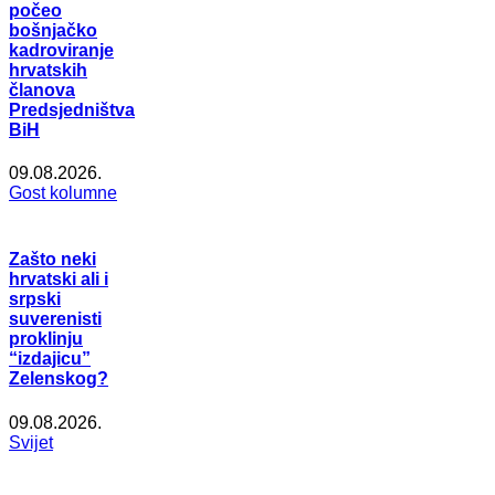
počeo
bošnjačko
kadroviranje
hrvatskih
članova
Predsjedništva
BiH
09.08.2026.
Gost kolumne
Zašto neki
hrvatski ali i
srpski
suverenisti
proklinju
“izdajicu”
Zelenskog?
09.08.2026.
Svijet