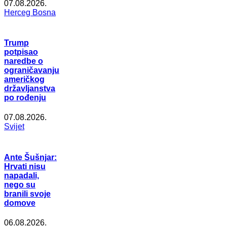
07.08.2026.
Herceg Bosna
Trump
potpisao
naredbe o
ograničavanju
američkog
državljanstva
po rođenju
07.08.2026.
Svijet
Ante Šušnjar:
Hrvati nisu
napadali,
nego su
branili svoje
domove
06.08.2026.