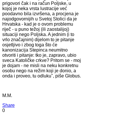
prigovori čak i na račun Poljske, u
kojoj je neka vrsta lustracije već
poodavno bila izvršena, a procjena je
najodgovornijih u Svetoj Stolici da je
Hrvatska - kad je o ovom problemu
riječ - u puno težoj (ili zaostalijoj)
situaciji nego Poljska. A jednim (i to
vrlo značajnim) dijelom to je pitanje
osjetljivo i zbog toga što će
kanonizacija Stepinca neumitno
otvoriti i pitanje: tko je, zapravo, ubio
sveca Katoličke crkve? Pritom se - moj
je dojam - ne misli na neku konkretnu
osobu nego na režim koji je donio, a
onda i proveo, tu odluku", piše Globus.
M.M.
Share
0