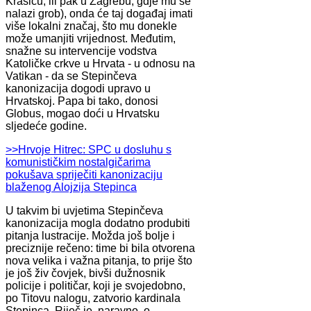
Krašiću; ili pak u Zagrebu, gdje mu se
nalazi grob), onda će taj događaj imati
više lokalni značaj, što mu donekle
može umanjiti vrijednost. Međutim,
snažne su intervencije vodstva
Katoličke crkve u Hrvata - u odnosu na
Vatikan - da se Stepinčeva
kanonizacija dogodi upravo u
Hrvatskoj. Papa bi tako, donosi
Globus, mogao doći u Hrvatsku
sljedeće godine.
>>Hrvoje Hitrec: SPC u dosluhu s
komunističkim nostalgičarima
pokušava spriječiti kanonizaciju
blaženog Alojzija Stepinca
U takvim bi uvjetima Stepinčeva
kanonizacija mogla dodatno produbiti
pitanja lustracije. Možda još bolje i
preciznije rečeno: time bi bila otvorena
nova velika i važna pitanja, to prije što
je još živ čovjek, bivši dužnosnik
policije i političar, koji je svojedobno,
po Titovu nalogu, zatvorio kardinala
Stepinca. Riječ je, naravno, o