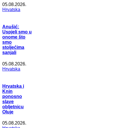
05.08.2026.
Hrvatska
Anušić:
Uspjeli smo u
onome što
smo
stoljećima
sanjali
05.08.2026.
Hrvatska
Hrvatska i
Knin
ponosno
slave
obljetnicu
Oluje
05.08.2026.