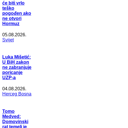
će biti vrlo
teško
pogođen ako
ne otvori
Hormuz
05.08.2026.
Svijet
Luka Mišetić:
U BiH zakon
ne zabranjuje
poricanje
UZP-a
04.08.2026.
Herceg Bosna
Tomo
Medved:
Domovinski
rat temelj je