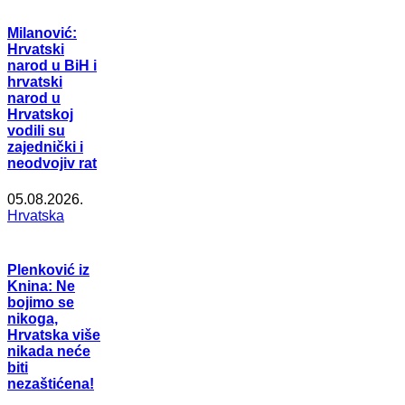
Milanović:
Hrvatski
narod u BiH i
hrvatski
narod u
Hrvatskoj
vodili su
zajednički i
neodvojiv rat
05.08.2026.
Hrvatska
Plenković iz
Knina: Ne
bojimo se
nikoga,
Hrvatska više
nikada neće
biti
nezaštićena!