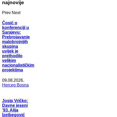
najnovije
Prev
Next
Ćosić o
konferenciji u
Sarajevu:
Prebrojavanje
malobrojnijih
skupina
uvijek je
prethodilo
velikim
nacionalističkim
projektima
09.08.2026.
Herceg Bosna
Josip Vričko:
Davne jeseni
’93. Alija
Izetbegović