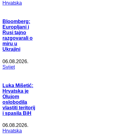
Hrvatska
Bloomberg:
Europljani i
Rusi tajno
razgovarali o
miru u
Ukrajini
06.08.2026.
Svijet
Luka Mišetić:
Hrvatska je
Olujom
oslobodila
vlastiti teritorij
i spasila BiH
06.08.2026.
Hrvatska