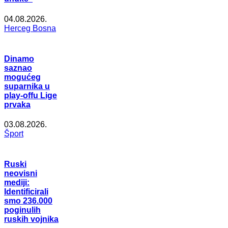
04.08.2026.
Herceg Bosna
Dinamo
saznao
mogućeg
suparnika u
play-offu Lige
prvaka
03.08.2026.
Šport
Ruski
neovisni
mediji:
Identificirali
smo 236.000
poginulih
ruskih vojnika