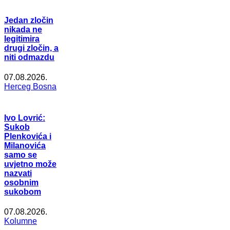
Jedan zločin
nikada ne
legitimira
drugi zločin, a
niti odmazdu
07.08.2026.
Herceg Bosna
Ivo Lovrić:
Sukob
Plenkovića i
Milanovića
samo se
uvjetno može
nazvati
osobnim
sukobom
07.08.2026.
Kolumne