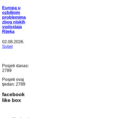
Europa u
ozbiljnim
problemima
zbog niskih
vodostaja
Rijeka
02.08.2026.
Svijet
Posjeti danas:
2789
Posjeti ovaj
tjedan:
2789
facebook
like box