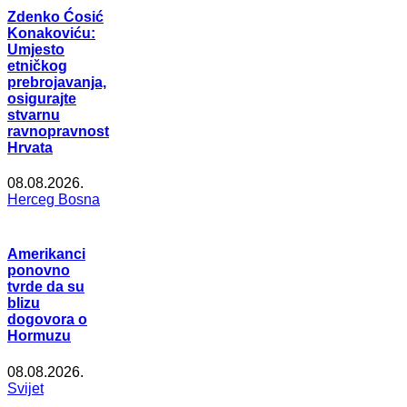
Zdenko Ćosić
Konakoviću:
Umjesto
etničkog
prebrojavanja,
osigurajte
stvarnu
ravnopravnost
Hrvata
08.08.2026.
Herceg Bosna
Amerikanci
ponovno
tvrde da su
blizu
dogovora o
Hormuzu
08.08.2026.
Svijet