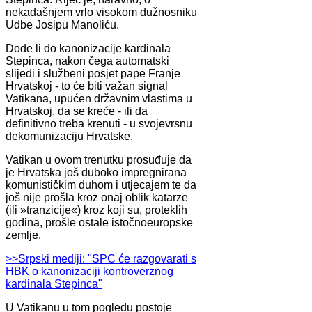
nekadašnjem vrlo visokom dužnosniku
Udbe Josipu Manoliću.
Dođe li do kanonizacije kardinala
Stepinca, nakon čega automatski
slijedi i službeni posjet pape Franje
Hrvatskoj - to će biti važan signal
Vatikana, upućen državnim vlastima u
Hrvatskoj, da se kreće - ili da
definitivno treba krenuti - u svojevrsnu
dekomunizaciju Hrvatske.
Vatikan u ovom trenutku prosuđuje da
je Hrvatska još duboko impregnirana
komunističkim duhom i utjecajem te da
još nije prošla kroz onaj oblik katarze
(ili »tranzicije«) kroz koji su, proteklih
godina, prošle ostale istočnoeuropske
zemlje.
>>Srpski mediji: "SPC će razgovarati s
HBK o kanonizaciji kontroverznog
kardinala Stepinca"
U Vatikanu u tom pogledu postoje