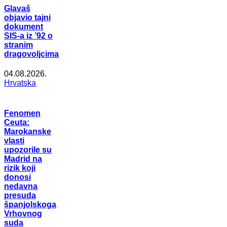
Glavaš
objavio tajni
dokument
SIS-a iz ’92 o
stranim
dragovoljcima
04.08.2026.
Hrvatska
Fenomen
Ceuta:
Marokanske
vlasti
upozorile su
Madrid na
rizik koji
donosi
nedavna
presuda
španjolskoga
Vrhovnog
suda