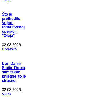
Svijet
Što je
prethodilo
Vojno-
redarstvenoj
operaciji
"Oluja"
02.08.2026.
Hrvatska
Don Damir
Stojić: Dobio
sam takve
prijetnje, to je
strašno
02.08.2026.
Vjera