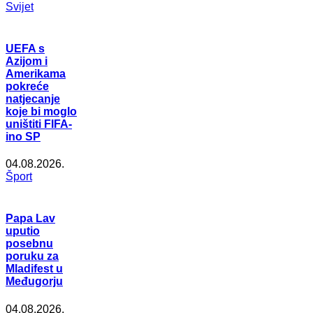
Svijet
UEFA s
Azijom i
Amerikama
pokreće
natjecanje
koje bi moglo
uništiti FIFA-
ino SP
04.08.2026.
Šport
Papa Lav
uputio
posebnu
poruku za
Mladifest u
Međugorju
04.08.2026.