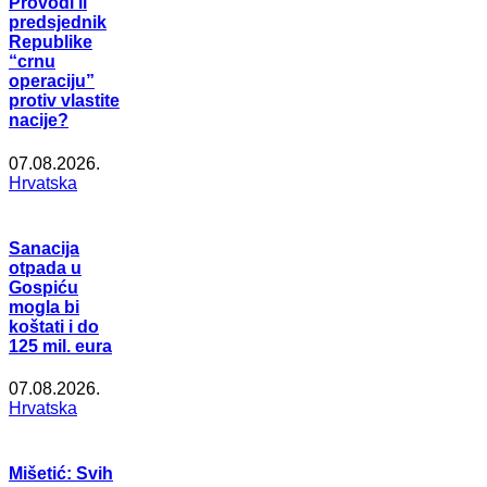
Provodi li
predsjednik
Republike
“crnu
operaciju”
protiv vlastite
nacije?
07.08.2026.
Hrvatska
Sanacija
otpada u
Gospiću
mogla bi
koštati i do
125 mil. eura
07.08.2026.
Hrvatska
Mišetić: Svih