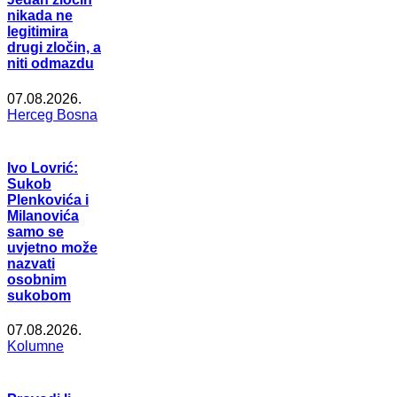
nikada ne
legitimira
drugi zločin, a
niti odmazdu
07.08.2026.
Herceg Bosna
Ivo Lovrić:
Sukob
Plenkovića i
Milanovića
samo se
uvjetno može
nazvati
osobnim
sukobom
07.08.2026.
Kolumne