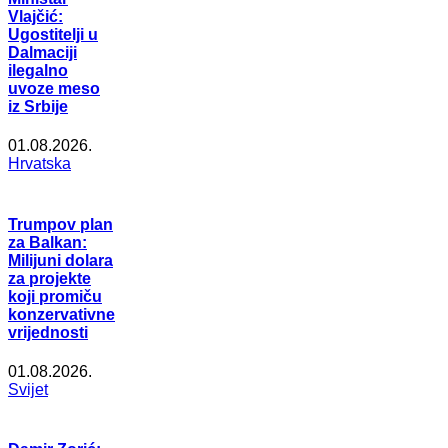
Vlajčić:
Ugostitelji u
Dalmaciji
ilegalno
uvoze meso
iz Srbije
01.08.2026.
Hrvatska
Trumpov plan
za Balkan:
Milijuni dolara
za projekte
koji promiču
konzervativne
vrijednosti
01.08.2026.
Svijet