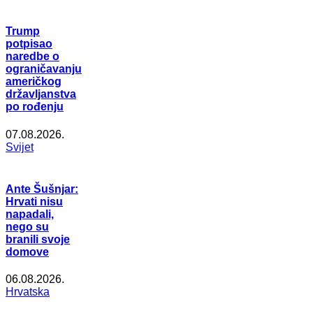
Trump
potpisao
naredbe o
ograničavanju
američkog
državljanstva
po rođenju
07.08.2026.
Svijet
Ante Šušnjar:
Hrvati nisu
napadali,
nego su
branili svoje
domove
06.08.2026.
Hrvatska