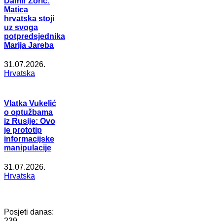
Damir Zorić:
Matica
hrvatska stoji
uz svoga
potpredsjednika
Marija Jareba
31.07.2026.
Hrvatska
Vlatka Vukelić
o optužbama
iz Rusije: Ovo
je prototip
informacijske
manipulacije
31.07.2026.
Hrvatska
Posjeti danas:
239