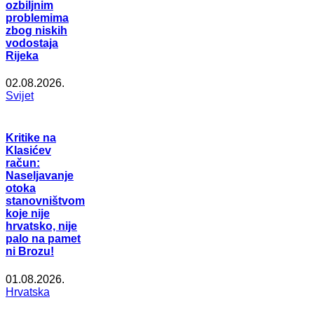
ozbiljnim
problemima
zbog niskih
vodostaja
Rijeka
02.08.2026.
Svijet
Kritike na
Klasićev
račun:
Naseljavanje
otoka
stanovništvom
koje nije
hrvatsko, nije
palo na pamet
ni Brozu!
01.08.2026.
Hrvatska