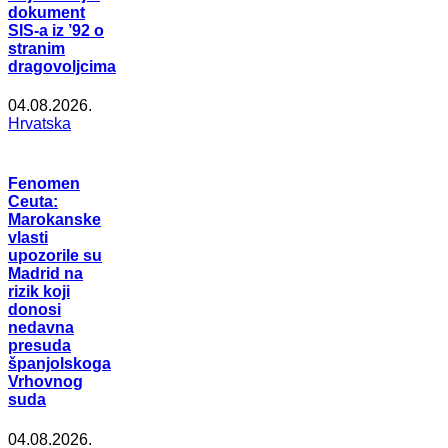
dokument
SIS-a iz ’92 o
stranim
dragovoljcima
04.08.2026.
Hrvatska
Fenomen
Ceuta:
Marokanske
vlasti
upozorile su
Madrid na
rizik koji
donosi
nedavna
presuda
španjolskoga
Vrhovnog
suda
04.08.2026.