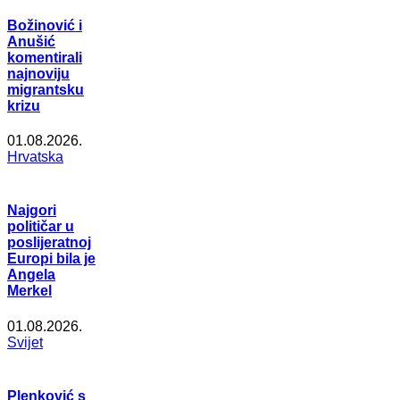
Božinović i
Anušić
komentirali
najnoviju
migrantsku
krizu
01.08.2026.
Hrvatska
Najgori
političar u
poslijeratnoj
Europi bila je
Angela
Merkel
01.08.2026.
Svijet
Plenković s