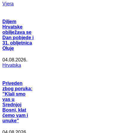
Vjera
Diljem
Hrvatske
obilježava se
Dan pobjede i
31. obljetnica
Oluje
04.08.2026.
Hrvatska
Priveden
zbog poruka:
“Klali smo
vas u
Srednjoj
Bosni, klat
ćemo vam i
unuke”
04.08.2026.