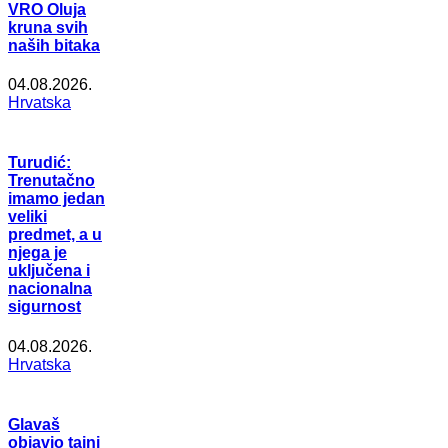
VRO Oluja
kruna svih
naših bitaka
04.08.2026.
Hrvatska
Turudić:
Trenutačno
imamo jedan
veliki
predmet, a u
njega je
uključena i
nacionalna
sigurnost
04.08.2026.
Hrvatska
Glavaš
objavio tajni