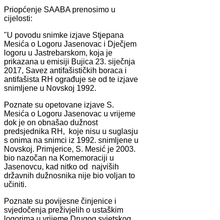
Priopćenje SAABA prenosimo u
cijelosti:
"U povodu snimke izjave Stjepana
Mesića o Logoru Jasenovac i Dječjem
logoru u Jastrebarskom, koja je
prikazana u emisiji Bujica 23. siječnja
2017, Savez antifašističkih boraca i
antifašista RH ograđuje se od te izjave
snimljene u Novskoj 1992.
Poznate su opetovane izjave S.
Mesića o Logoru Jasenovac u vrijeme
dok je on obnašao dužnost
predsjednika RH, koje nisu u suglasju
s onima na snimci iz 1992. snimljene u
Novskoj. Primjerice, S. Mesić je 2003.
bio nazočan na Komemoraciji u
Jasenovcu, kad nitko od najviših
državnih dužnosnika nije bio voljan to
učiniti.
Poznate su povijesne činjenice i
svjedočenja preživjelih o ustaškim
logorima u vrijeme Drugog svjetskog