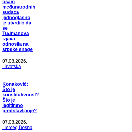
osam
međunarodnih
sudaca
jednoglasno
je utvrdilo da
se
Tuđmanova
izjava
odnosila na
srpske snage
07.08.2026.
Hrvatska
Konaković:
Što je
konstitutivnost?
Što je
legitimno
predstavljanje?
07.08.2026.
Herceg Bosna