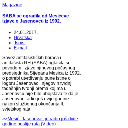
Magazine
SABA se ogradila od Mesićeve
izjave o Jasenovcu iz 1992.
24.01.2017.
Hrvatska
Ispis
E-mail
Savez antifašističkih boraca i
antifašista RH (SABA) oglasila se
povodom izjave njihovog počasnog
predsjednika Stjepana Mesića iz 1992.
o potrebi utvrđivanju pune istine o
logoru Jasenovac i njegovih tvrdnji
tadašnjih tvrdnji prema kojima u
Jasenovcu nije bilo ubojstava te da je
Jasenovac radio još dvije godine
nakon službenog okončanja II.
svjetskog rata.
>>
Mesić: Jasenovac je radio još dvije
godine poslije rata (Video)