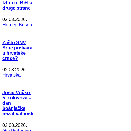
Izbori u BiH s
druge strane
02.08.2026.
Herceg Bosna
Zašto SNV
Srbe pretvara
u hrvatske
crnce?
02.08.2026.
Hrvatska
Josip Vričko:
5. kolovoza –
dan
bošnjačke
nezahvalnosti
02.08.2026.
Gost kolumne