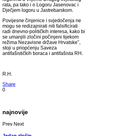
rata, pa tako i o Logoru Jasenovac i
Dječjem logoru u Jastrebarskom.
Povijesne činjenice i svjedočenja ne
mogu se redizajnirati niti falsificirati
radi dnevno-političkih interesa, kako bi
se umanjili zločini počinjeni tijekom
režima Nezavisne države Hrvatske",
stoji u priopćenju Saveza
antifašističkih boraca i antifašista RH.
R.H.
Share
0
najnovije
Prev
Next
Jedan zločin