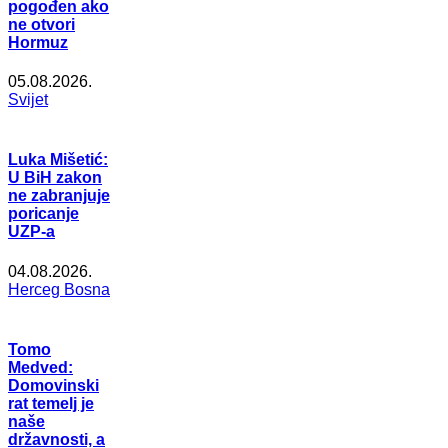
pogođen ako
ne otvori
Hormuz
05.08.2026.
Svijet
Luka Mišetić:
U BiH zakon
ne zabranjuje
poricanje
UZP-a
04.08.2026.
Herceg Bosna
Tomo
Medved:
Domovinski
rat temelj je
naše
državnosti, a