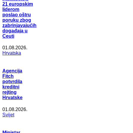
21 europskim
liderom
poslao oštru
poruku zbog
zabrinjavajućih
događaja u
Ceuti
01.08.2026.
Hrvatska
Agencija
Fitch
potvrdila
kreditni
rejting
Hrvatske
01.08.2026.
Svijet
Ministar