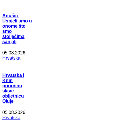
Anušić:
Uspjeli smo u
onome što
smo
stoljećima
sanjali
05.08.2026.
Hrvatska
Hrvatska i
Knin
ponosno
slave
obljetnicu
Oluje
05.08.2026.
Hrvatska