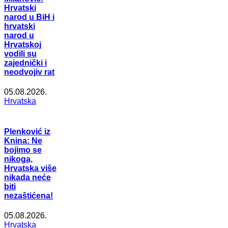
Hrvatski
narod u BiH i
hrvatski
narod u
Hrvatskoj
vodili su
zajednički i
neodvojiv rat
05.08.2026.
Hrvatska
Plenković iz
Knina: Ne
bojimo se
nikoga,
Hrvatska više
nikada neće
biti
nezaštićena!
05.08.2026.
Hrvatska