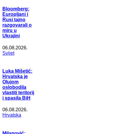
Bloomberg:
Europljani i
Rusi tajno
razgovarali o
miru u
Ukrajini
06.08.2026.
Svijet
Luka Mišetić:
Hrvatska je
Olujom
oslobodila
vlastiti teritorij
i spasila BiH
06.08.2026.
Hrvatska
Milanović: