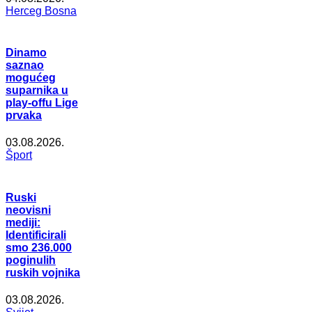
Herceg Bosna
Dinamo
saznao
mogućeg
suparnika u
play-offu Lige
prvaka
03.08.2026.
Šport
Ruski
neovisni
mediji:
Identificirali
smo 236.000
poginulih
ruskih vojnika
03.08.2026.