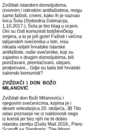
Zviždati istarskim domoljubima,
izvornim i istinskim antifašistima, mogu
samo fašisti, crveni, kako ih je nazvao
Ivica Šola (Slobodna Dalmacija,
1.10.2017.). Šola je bio blag u ocjeni.
Oni su čisti komunisti boljševičkog
smjera, a to je još gore! Fašisti i većina
talijanskih svećenika u Istri, nisu
nikada voljeli hrvatske istarske
antifašiste, naše svećenike, koji su
zajedno s drugim domoljubima, bili
ponižavani, premlaćivani, ubijani,
protjerivani... Gdje su tada bili hrvatski
salonski komunisti?
ZVIŽDAČI I DON BOŽO
MILANOVIĆ
Zviždati don Boži Milanoviću i
njegovim svećenicima, kojima je i
deseti veleubojica 20. stoljeća, JB Tito
odao priznanje ne iz naklonosti nego
iz koristi jer bez njih ne bi dobio
istarsku zemlju (Daily Mail 2016., Piero
Scaruffi sa Stanforda: 'The Worst