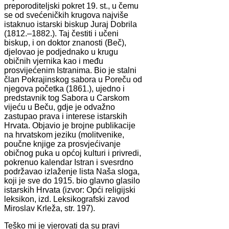
preporoditeljski pokret 19. st., u čemu
se od svećeničkih krugova najviše
istaknuo istarski biskup Juraj Dobrila
(1812.–1882.). Taj čestiti i učeni
biskup, i on doktor znanosti (Beč),
djelovao je podjednako u krugu
običnih vjernika kao i među
prosvijećenim Istranima. Bio je stalni
član Pokrajinskog sabora u Poreču od
njegova početka (1861.), ujedno i
predstavnik tog Sabora u Carskom
vijeću u Beču, gdje je odvažno
zastupao prava i interese istarskih
Hrvata. Objavio je brojne publikacije
na hrvatskom jeziku (molitvenike,
poučne knjige za prosvjećivanje
običnog puka u općoj kulturi i privredi,
pokrenuo kalendar Istran i svesrdno
podržavao izlaženje lista Naša sloga,
koji je sve do 1915. bio glavno glasilo
istarskih Hrvata (izvor: Opći religijski
leksikon, izd. Leksikografski zavod
Miroslav Krleža, str. 197).
Teško mi je vjerovati da su pravi