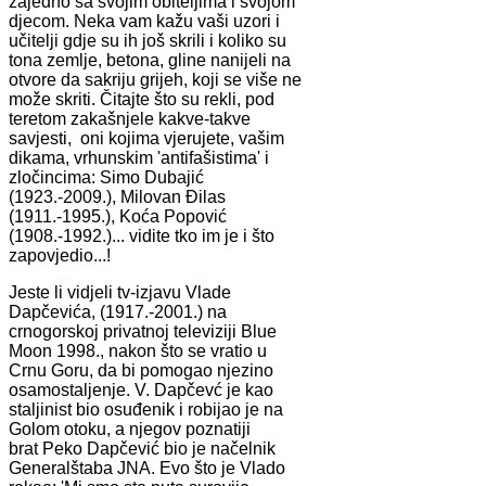
zajedno sa svojim obiteljima i svojom
djecom. Neka vam kažu vaši uzori i
učitelji gdje su ih još skrili i koliko su
tona zemlje, betona, gline nanijeli na
otvore da sakriju grijeh, koji se više ne
može skriti. Čitajte što su rekli, pod
teretom zakašnjele kakve-takve
savjesti, oni kojima vjerujete, vašim
dikama, vrhunskim 'antifašistima' i
zločincima: Simo Dubajić
(1923.-2009.), Milovan Đilas
(1911.-1995.), Koća Popović
(1908.-1992.)... vidite tko im je i što
zapovjedio...!
Jeste li vidjeli tv-izjavu Vlade
Dapčevića, (1917.-2001.) na
crnogorskoj privatnoj televiziji Blue
Moon 1998., nakon što se vratio u
Crnu Goru, da bi pomogao njezino
osamostaljenje. V. Dapčevć je kao
staljinist bio osuđenik i robijao je na
Golom otoku, a njegov poznatiji
brat Peko Dapčević bio je načelnik
Generalštaba JNA. Evo što je Vlado