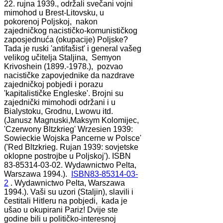
22. rujna 1939., održali svečani vojni
mimohod u Brest-Litovsku, u
pokorenoj Poljskoj, nakon
zajedničkog nacističko-komunističkog
zaposjednuća (okupacije) Poljske?
Tada je ruski 'antifašist' i general vašeg
velikog učitelja Staljina, Semyon
Krivoshein (1899.-1978.), pozvao
nacističke zapovjednike da nazdrave
zajedničkoj pobjedi i porazu
'kapitalističke Engleske'. Brojni su
zajednički mimohodi održani i u
Bialystoku, Grodnu, Lwowu itd.
(Janusz Magnuski,Maksym Kolomijec,
'Czerwony Bltzkrieg' Wrzesien 1939:
Sowieckie Wojska Pancerne w Polsce'
('Red Bltzkrieg. Rujan 1939: sovjetske
oklopne postrojbe u Poljskoj'). ISBN
83-85314-03-02. Wydawnictwo Pelta,
Warszawa 1994.).
ISBN
83-85314-03-
2
. Wydawnictwo Pelta, Warszawa
1994.). Vaši su uzori (Staljin), slavili i
čestitali Hitleru na pobjedi, kada je
ušao u okupirani Pariz! Dvije ste
godine bili u političko-interesnoj