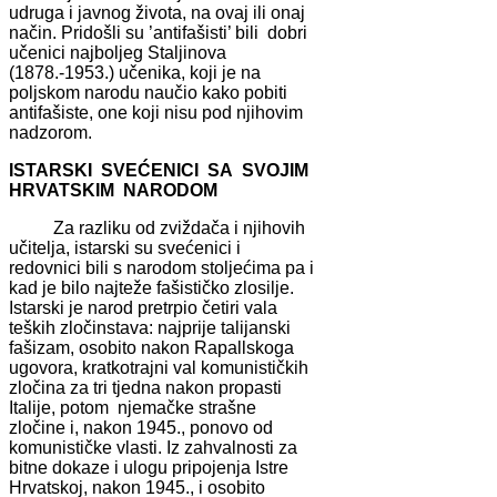
udruga i javnog života, na ovaj ili onaj
način. Pridošli su ’antifašisti’ bili dobri
učenici najboljeg Staljinova
(1878.-1953.) učenika, koji je na
poljskom narodu naučio kako pobiti
antifašiste, one koji nisu pod njihovim
nadzorom.
ISTARSKI SVEĆENICI SA SVOJIM
HRVATSKIM NARODOM
Za razliku od zviždača i njihovih
učitelja, istarski su svećenici i
redovnici bili s narodom stoljećima pa i
kad je bilo najteže fašističko zlosilje.
Istarski je narod pretrpio četiri vala
teških zločinstava: najprije talijanski
fašizam, osobito nakon Rapallskoga
ugovora, kratkotrajni val komunističkih
zločina za tri tjedna nakon propasti
Italije, potom njemačke strašne
zločine i, nakon 1945., ponovo od
komunističke vlasti. Iz zahvalnosti za
bitne dokaze i ulogu pripojenja Istre
Hrvatskoj, nakon 1945., i osobito