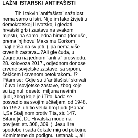
LAŽNI ISTARSKI ANTIFAŠISTI
Tih i takvih 'antifašista' nažalost
nema samo u Istri. Nije im lako živjeti u
demokratskoj Hrvatskoj i gledati
hrvatski grb i zastavu na svakom
mjestu, pa samo jedna himna (doduše,
prema 'njihovu' Maksimu Gorkom
'najljepša na svijetu'), pa nema više
crvenih zastava...?Ali gle čuda, u
Zagrebu na jednom ''antifa'' prosvjedu,
28. kolovoza 2017., odjednom donose
crvene sovjetske zastave, sa srpom,
čekićem i crvenom petokrakom...!?
Pitam se: Gdje su ti 'antifašisti' skrivali
i čuvali sovjetske zastave, zbog koje
su izginuli desetci miljuna nevinih
ljudi, zbog koje je i Tito, kada se
posvadio sa svojim učiteljem, od 1948.
do 1952. uhitio veliki broj ljudi (Banac,
I.,Sa Staljinom protiv Tita, str. 147.
Bilandţić, D., Hrvatska moderna
povijest, str. 308, 309. ). Jesu li te
spodobe i sada čekale mig od pokojne
Kominterne da podignu ustanak..., ali