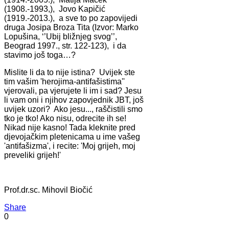
(1908.-1993,), Jovo Kapičić
(1919.-2013.), a sve to po zapovijedi
druga Josipa Broza Tita (Izvor: Marko
Lopušina, ‘’Ubij bližnjeg svog’’,
Beograd 1997., str. 122-123), i da
stavimo još toga…?
Mislite li da to nije istina? Uvijek ste
tim vašim 'herojima-antifašistima''
vjerovali, pa vjerujete li im i sad? Jesu
li vam oni i njihov zapovjednik JBT, još
uvijek uzori? Ako jesu..., raščistili smo
tko je tko! Ako nisu, odrecite ih se!
Nikad nije kasno! Tada kleknite pred
djevojačkim pletenicama u ime vašeg
'antifašizma', i recite: 'Moj grijeh, moj
preveliki grijeh!'
Prof.dr.sc. Mihovil Biočić
Share
0