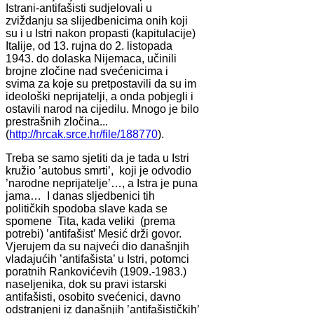
Istrani-antifašisti sudjelovali u
zviždanju sa slijedbenicima onih koji
su i u Istri nakon propasti (kapitulacije)
Italije, od 13. rujna do 2. listopada
1943. do dolaska Nijemaca, učinili
brojne zločine nad svećenicima i
svima za koje su pretpostavili da su im
ideološki neprijatelji, a onda pobjegli i
ostavili narod na cijedilu. Mnogo je bilo
prestrašnih zločina...
(
http://hrcak.srce.hr/file/188770
).
Treba se samo sjetiti da je tada u Istri
kružio ’autobus smrti’, koji je odvodio
’narodne neprijatelje’…, a Istra je puna
jama… I danas sljedbenici tih
političkih spodoba slave kada se
spomene Tita, kada veliki (prema
potrebi) ’antifašist’ Mesić drži govor.
Vjerujem da su najveći dio današnjih
vladajućih ’antifašista’ u Istri, potomci
poratnih Rankovićevih (1909.-1983.)
naseljenika, dok su pravi istarski
antifašisti, osobito svećenici, davno
odstranjeni iz današnjih ’antifašističkih’