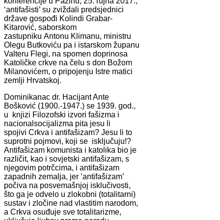
konferencije u Pazinu, 25. rujna 2017.,
‘antifašisti’ su zviždali predsjednici
države gospođi Kolindi Grabar-
Kitarović, saborskom
zastupniku Antonu Klimanu, ministru
Olegu Butkoviću pa i istarskom županu
Valteru Flegi, na spomen doprinosa
Katoličke crkve na čelu s don Božom
Milanovićem, o pripojenju Istre matici
zemlji Hrvatskoj.
Dominikanac dr. Hacijant Ante
Bošković (1900.-1947.) se 1939. god.,
u knjizi Filozofski izvori fašizma i
nacionalsocijalizma pita jesu li
spojivi Crkva i antifašizam? Jesu li to
suprotni pojmovi, koji se isključuju!?
Antifašizam komunista i katolika bio je
različit, kao i sovjetski antifašizam, s
njegovim potrčcima, i antifašizam
zapadnih zemalja, jer ’antifašizam’
počiva na posvemašnjoj isklučivosti,
što ga je odvelo u zlokobni (totalitarni)
sustav i zločine nad vlastitim narodom,
a Crkva osuđuje sve totalitarizme,