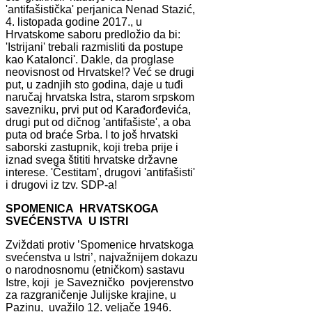
'antifašistička' perjanica Nenad Stazić,
4. listopada godine 2017., u
Hrvatskome saboru predložio da bi:
'Istrijani' trebali razmisliti da postupe
kao Katalonci'. Dakle, da proglase
neovisnost od Hrvatske!? Već se drugi
put, u zadnjih sto godina, daje u tuđi
naručaj hrvatska Istra, starom srpskom
savezniku, prvi put od Karađorđevića,
drugi put od dičnog 'antifašiste', a oba
puta od braće Srba. I to još hrvatski
saborski zastupnik, koji treba prije i
iznad svega štititi hrvatske državne
interese. 'Čestitam', drugovi 'antifašisti'
i drugovi iz tzv. SDP-a!
SPOMENICA HRVATSKOGA
SVEĆENSTVA U ISTRI
Zviždati protiv ’Spomenice hrvatskoga
svećenstva u Istri’, najvažnijem dokazu
o narodnosnomu (etničkom) sastavu
Istre, koji je Savezničko povjerenstvo
za razgraničenje Julijske krajine, u
Pazinu, uvažilo 12. veljače 1946.