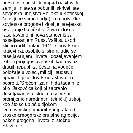
prešutjeli nacistički napad na vlastitu
zemlju i niste se pobunili, skrivali ste
sovjetska ubojstva Poljaka u Katinskoj
šumi (i ne samo ondje), komunističke
sovjetske progone i zlosilje, sovjetsko
osvajanje baltičkih država i zlosilje,
raseljavanje njihova stanovništva
naseljavanjem Rusa. Vaši su uzori
slično radili nakon 1945. s hrvatskim
krajevima, osobito s Istrom, gdje se
raseljavanjem Hrvata i doseljavanjem
Srba i projugoslavenskih kadrova iz
drugih republika, često na vodeće
položaje u vojsci, miliciji, sudstvu i
upravi, htjelo Hrvatsku rashrvatiti ili
posrbiti. 'Srećom' za njih da tada nije
bilo Jakovčića koji bi zabranio
doseljavanje u Istru, da se ne bi
promijenio narodnosni (etnički) ustroj,
kao što se uplašio tijekom
Domovinskog obrambenog rata od
srpsko-crnogorske brutalne agresije,
nakon progona Hrvata iz Istočne
Slavonije.