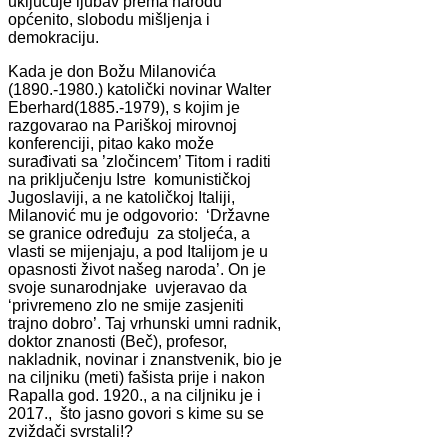
uključuje ljubav prema narodu
općenito, slobodu mišljenja i
demokraciju.
Kada je don Božu Milanovića
(1890.-1980.) katolički novinar Walter
Eberhard(1885.-1979), s kojim je
razgovarao na Pariškoj mirovnoj
konferenciji, pitao kako može
surađivati sa ’zločincem’ Titom i raditi
na priključenju Istre komunističkoj
Jugoslaviji, a ne katoličkoj Italiji,
Milanović mu je odgovorio: ‘Državne
se granice određuju za stoljeća, a
vlasti se mijenjaju, a pod Italijom je u
opasnosti život našeg naroda’. On je
svoje sunarodnjake uvjeravao da
‘privremeno zlo ne smije zasjeniti
trajno dobro’. Taj vrhunski umni radnik,
doktor znanosti (Beč), profesor,
nakladnik, novinar i znanstvenik, bio je
na ciljniku (meti) fašista prije i nakon
Rapalla god. 1920., a na ciljniku je i
2017., što jasno govori s kime su se
zviždači svrstali!?