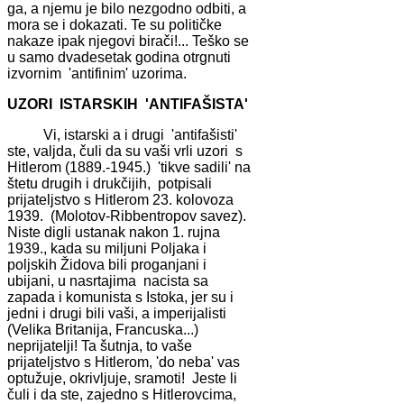
ga, a njemu je bilo nezgodno odbiti, a
mora se i dokazati. Te su političke
nakaze ipak njegovi birači!... Teško se
u samo dvadesetak godina otrgnuti
izvornim 'antifinim' uzorima.
UZORI ISTARSKIH 'ANTIFAŠISTA'
Vi, istarski a i drugi 'antifašisti'
ste, valjda, čuli da su vaši vrli uzori s
Hitlerom (1889.-1945.) 'tikve sadili' na
štetu drugih i drukčijih, potpisali
prijateljstvo s Hitlerom 23. kolovoza
1939. (Molotov-Ribbentropov savez).
Niste digli ustanak nakon 1. rujna
1939., kada su miljuni Poljaka i
poljskih Židova bili proganjani i
ubijani, u nasrtajima nacista sa
zapada i komunista s Istoka, jer su i
jedni i drugi bili vaši, a imperijalisti
(Velika Britanija, Francuska...)
neprijatelji! Ta šutnja, to vaše
prijateljstvo s Hitlerom, 'do neba' vas
optužuje, okrivljuje, sramoti! Jeste li
čuli i da ste, zajedno s Hitlerovcima,