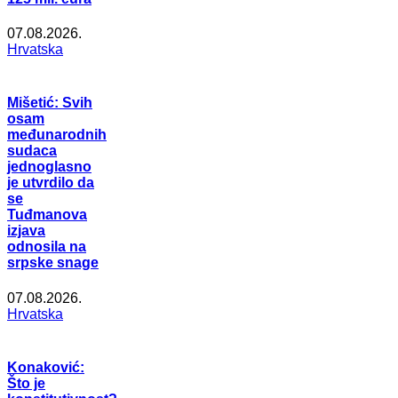
07.08.2026.
Hrvatska
Mišetić: Svih
osam
međunarodnih
sudaca
jednoglasno
je utvrdilo da
se
Tuđmanova
izjava
odnosila na
srpske snage
07.08.2026.
Hrvatska
Konaković:
Što je