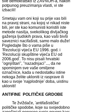
sve demokratsko iz ZAVNOH-a, nakon
potpunog preuzimanja vlasti, vi ste
izbacili!
Smetaju vam oni koji su prije vas bili
na pravoj strani, na kojoj vi nikad niste
bili, jer ste kao komunisti koristili iste
metode nasilja, svekolikog divljačkog
gaženja ljudskih prava, kao vaši bivši
saveznici nacifašisti, samo malo duže!
Pogledajte što o vama piše u
'Rezoluciji vijeća EU 1996. god. i
'Rezoluciji skupštine vijeća EU od
2006.god'. To nisu pisali hrvatski
''ognjištari'', ''nazadnjaci''..., da ne
spominjem sve vaše omiljene
označnice, kada u nedostatku istine
nekoga želite ukloniti iz rasprave ili
kao u svoje 'najplodnije' doba, uistinu
ukloniti!
ANTIFINE POLITIČKE GRDOBE
Te žviždače, 'antifašističke'
političke spodobe, koje su svojedobno
započinjali ponosno svoje govore kao: