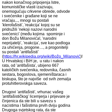
nakon konačnog pripojenja Istre,
komunističke vlasti izazivaju,
onemogućuju crkvene obrede, odvode
i svećenike i građane koji se ne
vraćaju..., mnogi su postali
'klerofašisti', 'reakcija' kojoj su se
pridružili 'nekoji nazovi narodni
svećenici' (među kojima spominje i
don Božu Milanovića!, 'narodni
neprijatelji', 'reakcija', sve kao podloga
za uhićenja, progone…, a progonitelji
su postali ’antifašisti’
(
https://hr.wikipedia.org/wiki/Božo_Milanović
)!
U Hrvatskoj i BiH je, u ratu i nakon
rata, od 'antifašista', ubijeno 667
katoličkih svećenika, redovnika, časnih
sestara, bogoslova, sjemeništaraca i
biskupa, što je najviše od svih zemalja
protuhitlerovskga saveza.
Drugovi 'antifašisti', vrhunac vašeg
'antifašističkog' licemjerja i prijevare je
činjenica da ste bili u savezu s
nacistima i fašistima prvih dviju godina
Drugoga svjetskog rata, da ste