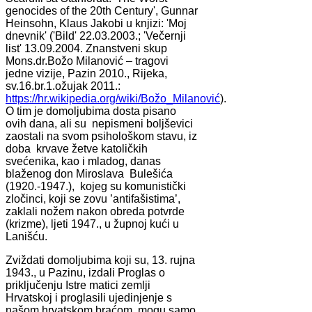
genocides of the 20th Century', Gunnar
Heinsohn, Klaus Jakobi u knjizi: 'Moj
dnevnik' ('Bild' 22.03.2003.; 'Večernji
list' 13.09.2004. Znanstveni skup
Mons.dr.Božo Milanović – tragovi
jedne vizije, Pazin 2010., Rijeka,
sv.16.br.1.ožujak 2011.:
https://hr.wikipedia.org/wiki/Božo_Milanović
).
O tim je domoljubima dosta pisano
ovih dana, ali su nepismeni boljševici
zaostali na svom psihološkom stavu, iz
doba krvave žetve katoličkih
svećenika, kao i mladog, danas
blaženog don Miroslava Bulešića
(1920.-1947.), kojeg su komunistički
zločinci, koji se zovu ’antifašistima’,
zaklali nožem nakon obreda potvrde
(krizme), ljeti 1947., u župnoj kući u
Lanišću.
Zviždati domoljubima koji su, 13. rujna
1943., u Pazinu, izdali Proglas o
priključenju Istre matici zemlji
Hrvatskoj i proglasili ujedinjenje s
našom hrvatskom braćom, mogu samo