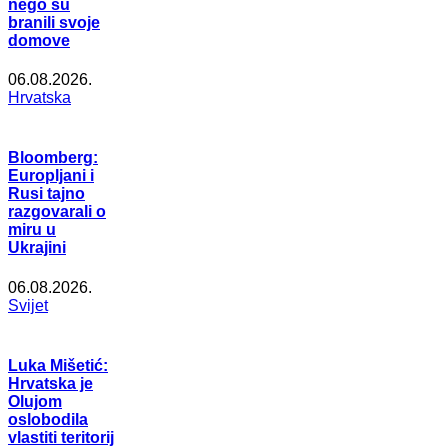
nego su
branili svoje
domove
06.08.2026.
Hrvatska
Bloomberg:
Europljani i
Rusi tajno
razgovarali o
miru u
Ukrajini
06.08.2026.
Svijet
Luka Mišetić:
Hrvatska je
Olujom
oslobodila
vlastiti teritorij