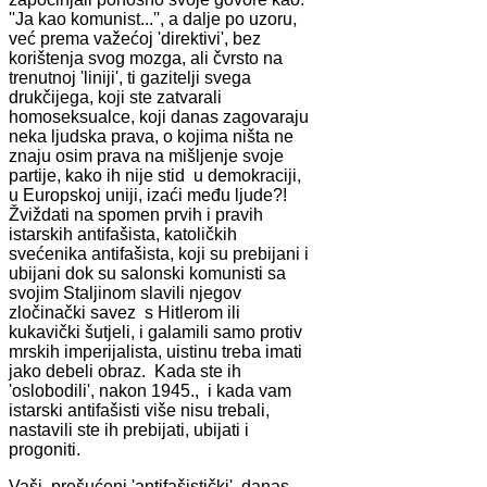
''Ja kao komunist...'', a dalje po uzoru,
već prema važećoj 'direktivi', bez
korištenja svog mozga, ali čvrsto na
trenutnoj 'liniji', ti gazitelji svega
drukčijega, koji ste zatvarali
homoseksualce, koji danas zagovaraju
neka ljudska prava, o kojima ništa ne
znaju osim prava na mišljenje svoje
partije, kako ih nije stid u demokraciji,
u Europskoj uniji, izaći među ljude?!
Žviždati na spomen prvih i pravih
istarskih antifašista, katoličkih
svećenika antifašista, koji su prebijani i
ubijani dok su salonski komunisti sa
svojim Staljinom slavili njegov
zločinački savez s Hitlerom ili
kukavički šutjeli, i galamili samo protiv
mrskih imperijalista, uistinu treba imati
jako debeli obraz. Kada ste ih
'oslobodili', nakon 1945., i kada vam
istarski antifašisti više nisu trebali,
nastavili ste ih prebijati, ubijati i
progoniti.
Vaši prešućeni 'antifašistički', danas