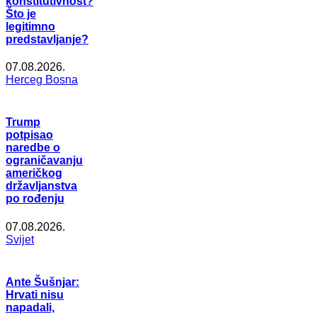
konstitutivnost?
Što je
legitimno
predstavljanje?
07.08.2026.
Herceg Bosna
Trump
potpisao
naredbe o
ograničavanju
američkog
državljanstva
po rođenju
07.08.2026.
Svijet
Ante Šušnjar:
Hrvati nisu
napadali,