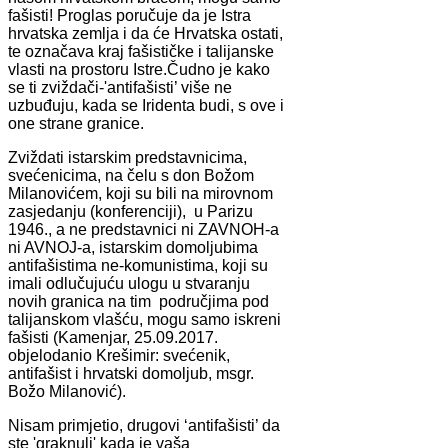
fašisti! Proglas poručuje da je Istra
hrvatska zemlja i da će Hrvatska ostati,
te označava kraj fašističke i talijanske
vlasti na prostoru Istre.Čudno je kako
se ti zviždači-'antifašisti’ više ne
uzbuđuju, kada se Iridenta budi, s ove i
one strane granice.
Zviždati istarskim predstavnicima,
svećenicima, na čelu s don Božom
Milanovićem, koji su bili na mirovnom
zasjedanju (konferenciji), u Parizu
1946., a ne predstavnici ni ZAVNOH-a
ni AVNOJ-a, istarskim domoljubima
antifašistima ne-komunistima, koji su
imali odlučujuću ulogu u stvaranju
novih granica na tim područjima pod
talijanskom vlašću, mogu samo iskreni
fašisti (Kamenjar, 25.09.2017.
objelodanio Krešimir: svećenik,
antifašist i hrvatski domoljub, msgr.
Božo Milanović).
Nisam primjetio, drugovi ‘antifašisti’ da
ste 'graknuli' kada je vaša