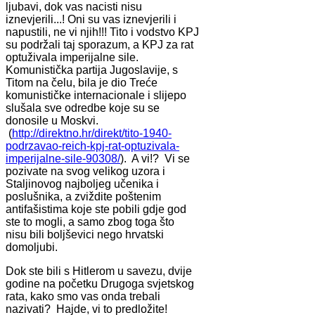
ljubavi, dok vas nacisti nisu
iznevjerili...! Oni su vas iznevjerili i
napustili, ne vi njih!!! Tito i vodstvo KPJ
su podržali taj sporazum, a KPJ za rat
optuživala imperijalne sile.
Komunistička partija Jugoslavije, s
Titom na čelu, bila je dio Treće
komunističke internacionale i slijepo
slušala sve odredbe koje su se
donosile u Moskvi.
(
http://direktno.hr/direkt/tito-1940-
podrzavao-reich-kpj-rat-optuzivala-
imperijalne-sile-90308/
). A vi!? Vi se
pozivate na svog velikog uzora i
Staljinovog najboljeg učenika i
poslušnika, a zviždite poštenim
antifašistima koje ste pobili gdje god
ste to mogli, a samo zbog toga što
nisu bili boljševici nego hrvatski
domoljubi.
Dok ste bili s Hitlerom u savezu, dvije
godine na početku Drugoga svjetskog
rata, kako smo vas onda trebali
nazivati? Hajde, vi to predložite!