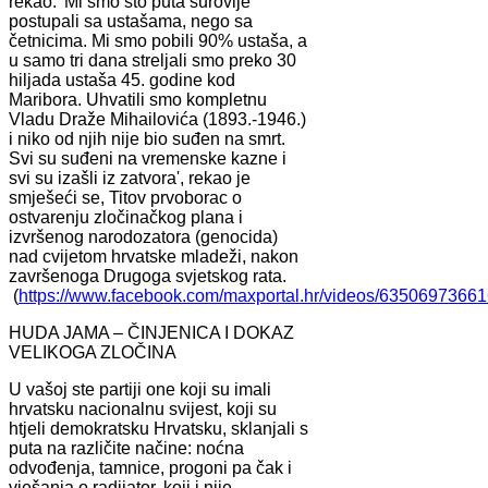
rekao: 'Mi smo sto puta surovije
postupali sa ustašama, nego sa
četnicima. Mi smo pobili 90% ustaša, a
u samo tri dana streljali smo preko 30
hiljada ustaša 45. godine kod
Maribora. Uhvatili smo kompletnu
Vladu Draže Mihailovića (1893.-1946.)
i niko od njih nije bio suđen na smrt.
Svi su suđeni na vremenske kazne i
svi su izašli iz zatvora', rekao je
smješeći se, Titov prvoborac o
ostvarenju zločinačkog plana i
izvršenog narodozatora (genocida)
nad cvijetom hrvatske mladeži, nakon
završenoga Drugoga svjetskog rata.
(
https://www.facebook.com/maxportal.hr/videos/6350697366
HUDA JAMA – ČINJENICA I DOKAZ
VELIKOGA ZLOČINA
U vašoj ste partiji one koji su imali
hrvatsku nacionalnu svijest, koji su
htjeli demokratsku Hrvatsku, sklanjali s
puta na različite načine: noćna
odvođenja, tamnice, progoni pa čak i
vješanja o radijator, koji i nije