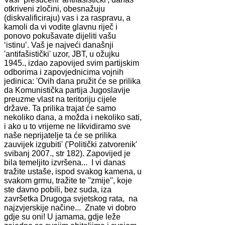
otkriveni zločini, obesnažuju
(diskvalificiraju) vas i za raspravu, a
kamoli da vi vodite glavnu riječ i
ponovo pokušavate dijeliti vašu
‘istinu’. Vaš je najveći današnji
'antifašistički' uzor, JBT, u ožujku
1945., izdao zapovijed svim partijskim
odborima i zapovjednicima vojnih
jedinica: 'Ovih dana pružit će se prilika
da Komunistička partija Jugoslavije
preuzme vlast na teritoriju cijele
države. Ta prilika trajat će samo
nekoliko dana, a možda i nekoliko sati,
i ako u to vrijeme ne likvidiramo sve
naše neprijatelje ta će se prilika
zauvijek izgubiti' ('Politički zatvorenik'
svibanj 2007., str 182). Zapovijed je
bila temeljito izvršena... I vi danas
tražite ustaše, ispod svakog kamena, u
svakom grmu, tražite te ''zmije'', koje
ste davno pobili, bez suda, iza
završetka Drugoga svjetskog rata, na
najzvjerskije načine... Znate vi dobro
gdje su oni! U jamama, gdje leže