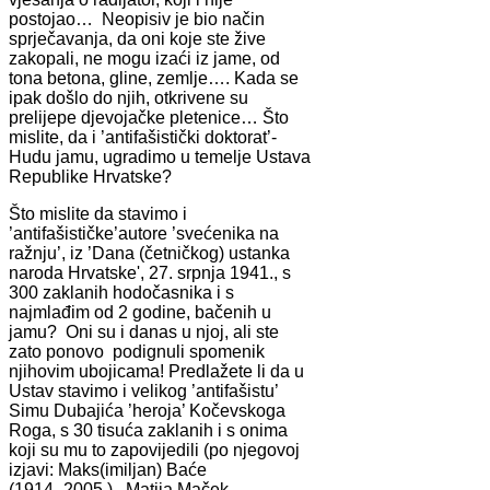
postojao… Neopisiv je bio način
sprječavanja, da oni koje ste žive
zakopali, ne mogu izaći iz jame, od
tona betona, gline, zemlje…. Kada se
ipak došlo do njih, otkrivene su
prelijepe djevojačke pletenice… Što
mislite, da i ’antifašistički doktorat’-
Hudu jamu, ugradimo u temelje Ustava
Republike Hrvatske?
Što mislite da stavimo i
’antifašističke’autore ’svećenika na
ražnju’, iz ’Dana (četničkog) ustanka
naroda Hrvatske', 27. srpnja 1941., s
300 zaklanih hodočasnika i s
najmlađim od 2 godine, bačenih u
jamu? Oni su i danas u njoj, ali ste
zato ponovo podignuli spomenik
njihovim ubojicama! Predlažete li da u
Ustav stavimo i velikog ’antifašistu’
Simu Dubajića ’heroja’ Kočevskoga
Roga, s 30 tisuća zaklanih i s onima
koji su mu to zapovijedili (po njegovoj
izjavi: Maks(imiljan) Baće
(1914.-2005.), Matija Maček