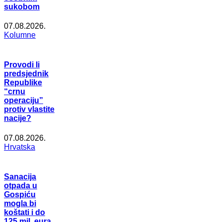
sukobom
07.08.2026.
Kolumne
Provodi li
predsjednik
Republike
“crnu
operaciju”
protiv vlastite
nacije?
07.08.2026.
Hrvatska
Sanacija
otpada u
Gospiću
mogla bi
koštati i do
125 mil. eura