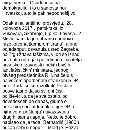
miga nema... Osuđeni su na
demokraciju, i to u samostalnoj
Hrvatskoj, a to je pak nepodnošljivo.
Odakle na 'antifinu' prosvjedu, 28.
kolovoza 2017., petokraka iz
Vukovara, Škabrnje, Lipika, Lovasa...?
Mislio sam da je dobrano i ponovo
razotkrivena (kompromitirana), a ono
odjedanput osvanula usred Zagreba,
na Trgu žrtava fašizma, vijori se iznad
poznatih udruga i pojedinaca, mrzitelja
hrvatske državnosti i nekih bivših
'antifašističkih' ministara, jednog
bivšeg predsjednika RH, na čelu s
najvećom oporbenom strankom SDP-
om... Tada su se razotkrili! Postalo
posve jasno da su svi oni čisti
boljševici, a da je sve ostalo, od
devedesetih do danas, gluma o
nekakvoj socijaldemokraciji SDP-a,
njihovom 'poštenju' i uvažavanju
drugih, sama tlapnja. Netko je dobro
napisao da je tada ''Bernardić (1980.)
pucao sebi u nogu''... Mlad je. Pozvali