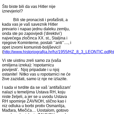
Što biste bili da vas Hitler nije
iznevjerio!?
Bili ste pronacisti i profašisti, a
kada vas je vaš saveznik Hitler
prevario i napao jednu daleku zemlju,
onda ste po zapovijedi ('direktivi')
najvećega zločinca XX. st., Staljina i
njegove Kominterne, postali ‘’anti’’…, i
opet izvorni komunisti-boljševici!
(
http://www.historiografija.hr/hz/1955/HZ_8_3_LEONTIC.pdf
i
h
Vi ste uistinu zreli samo za (vaša
omiljena izreka): 'ropotarnicu
povijesti'. Njoj pripadate i u njoj
ostanite! Nitko vas u ropotarnici ne će
žive zazidati, samo iz nje ne izlazite.
I sada vi tvrdite da se vaš ’antifašizam’
nalazi u temeljima Ustava RH, koju
niste željeli, a jer se u uvodu Ustava
RH spominje ZAVNOH, slično kao i
niz odluka u borbi protiv Osmanlija,
Mađara, Mlečića… Uostalom, gotovo