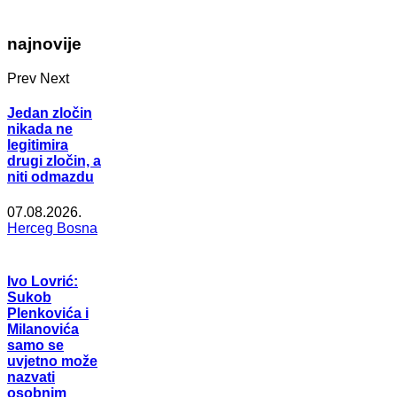
najnovije
Prev
Next
Jedan zločin
nikada ne
legitimira
drugi zločin, a
niti odmazdu
07.08.2026.
Herceg Bosna
Ivo Lovrić:
Sukob
Plenkovića i
Milanovića
samo se
uvjetno može
nazvati
osobnim