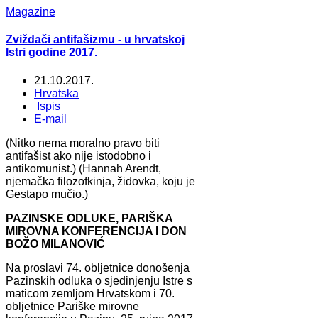
Magazine
Zviždači antifašizmu - u hrvatskoj
Istri godine 2017.
21.10.2017.
Hrvatska
Ispis
E-mail
(Nitko nema moralno pravo biti
antifašist ako nije istodobno i
antikomunist.) (Hannah Arendt,
njemačka filozofkinja, židovka, koju je
Gestapo mučio.)
PAZINSKE ODLUKE, PARIŠKA
MIROVNA KONFERENCIJA I DON
BOŽO MILANOVIĆ
Na proslavi 74. obljetnice donošenja
Pazinskih odluka o sjedinjenju Istre s
maticom zemljom Hrvatskom i 70.
obljetnice Pariške mirovne