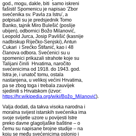
god., mogu, dakle, biti samo iskreni
fašisti! Spomenicu je napisao 'Zbor
svećenika sv. Pavla za Istru', a
potpisali su je predsjednik Tomo
Banko, tajnik Miro Bulešić (poslije
ubijen), odbornici Božo Milanović,
Leopold Jurca, Josip Pavlišić (kasnije
nadbiskup Riječko-Senjski), Antun
Cukari i Srećko Štifanić, kao i 48
članova odbora. Svećenici su u
spomenici prikazali strahote koje su
Talijani činili Hrvatima, naročito
svećenicima od 1918. do 1943. god.
Istra je, i unatoč tomu, ostala
nastanjena, u velikoj većini Hrvatima,
pa se zbog toga i trebala zauvijek
sjediniti s Hrvatskom (izvor:
https://hr.wikipedia.org/wiki/Božo_Milanović
).
Valja dodati, da takva visoka narodna i
moralna svijest istarskih svećenika ima
svoje svijetle uzore u povijesti Istre
preko davne glagoljaške baštine – o
čemu su napisane brojne studije – na
koju se među svećenicima oslonio i