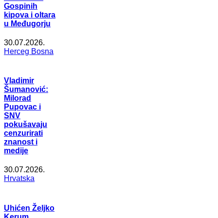
Gospinih
kipova i oltara
u Međugorju
30.07.2026.
Herceg Bosna
Vladimir
Šumanović:
Milorad
Pupovac i
SNV
pokušavaju
cenzurirati
znanost i
medije
30.07.2026.
Hrvatska
Uhićen Željko
Kerum