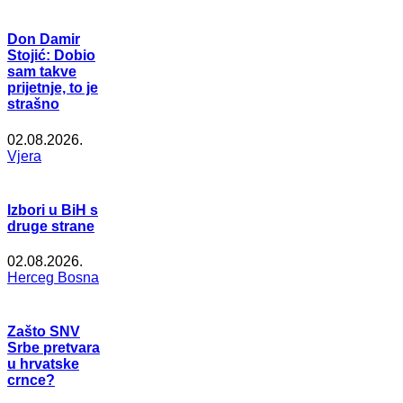
Don Damir
Stojić: Dobio
sam takve
prijetnje, to je
strašno
02.08.2026.
Vjera
Izbori u BiH s
druge strane
02.08.2026.
Herceg Bosna
Zašto SNV
Srbe pretvara
u hrvatske
crnce?