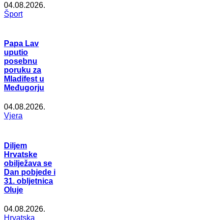
04.08.2026.
Šport
Papa Lav
uputio
posebnu
poruku za
Mladifest u
Međugorju
04.08.2026.
Vjera
Diljem
Hrvatske
obilježava se
Dan pobjede i
31. obljetnica
Oluje
04.08.2026.
Hrvatska