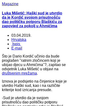
Magazine
Luka Mišetić: Haški sud je utvrdio
da je Kordić svojom prisutnošću
dao političku potporu Blaškiću za
zapovjed za pokolj u Ahmićima
03.04.2019.
Hrvatska
Ispis
E-mail
Što je Dario Kordić učinio da bude
proglašen "ratnim zločincem koji je
ubijao djecu u Ahmićima"?, zapitao se
odvjetnik Luka Mišetić u objavi na
društvenim mrežama
.
Iznova je podsjetio na činjenice koje je
utvrdio Haški sud, kao i na različite
kriterije kod izricanja presude.
-Sud je utvrdio da je svojom
prisutnošću dao političku potporu