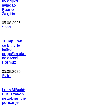
uvjerljivo
svladao
Kauno
Žalgiris
05.08.2026.
Šport
Trump: Iran
će biti vrlo
teško
pogođen ako
ne otvori
Hormuz
05.08.2026.
Svijet
Luka Mišetić:
U BiH zakon
ne zabranjuje
poricanje