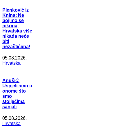
Plenković iz
Knina: Ne
bojimo se
nikoga,
Hrvatska više
nikada neće
biti
nezaštićena!
05.08.2026.
Hrvatska
Anušić:
Uspjeli smo u
onome što
smo
stoljećima
sanjali
05.08.2026.
Hrvatska