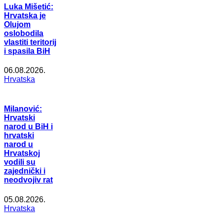
Luka Mišetić:
Hrvatska je
Olujom
oslobodila
vlastiti teritorij
i spasila BiH
06.08.2026.
Hrvatska
Milanović:
Hrvatski
narod u BiH i
hrvatski
narod u
Hrvatskoj
vodili su
zajednički i
neodvojiv rat
05.08.2026.
Hrvatska