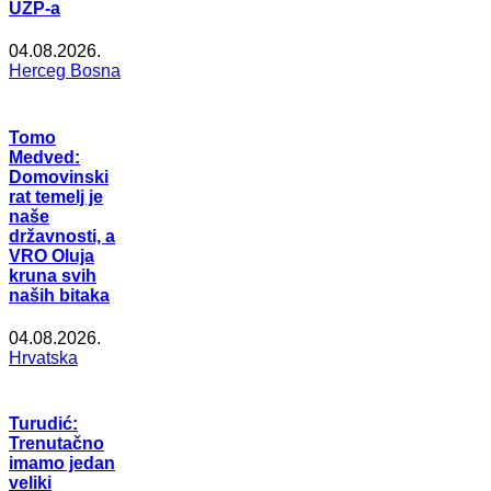
UZP-a
04.08.2026.
Herceg Bosna
Tomo
Medved:
Domovinski
rat temelj je
naše
državnosti, a
VRO Oluja
kruna svih
naših bitaka
04.08.2026.
Hrvatska
Turudić:
Trenutačno
imamo jedan
veliki