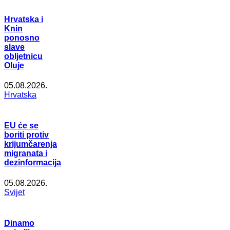
Hrvatska i
Knin
ponosno
slave
obljetnicu
Oluje
05.08.2026.
Hrvatska
EU će se
boriti protiv
krijumčarenja
migranata i
dezinformacija
05.08.2026.
Svijet
Dinamo