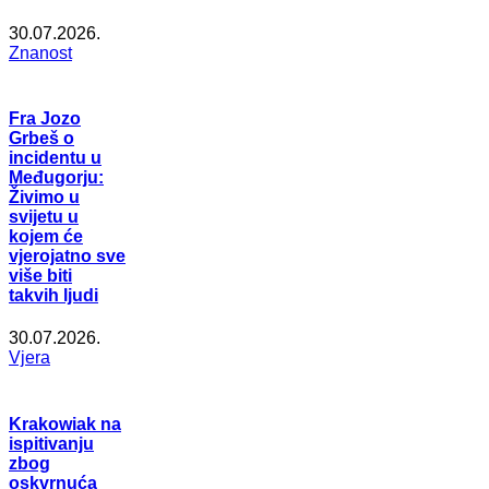
30.07.2026.
Znanost
Fra Jozo
Grbeš o
incidentu u
Međugorju:
Živimo u
svijetu u
kojem će
vjerojatno sve
više biti
takvih ljudi
30.07.2026.
Vjera
Krakowiak na
ispitivanju
zbog
oskvrnuća