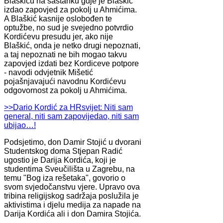
Blaškiću na sastanku gdje je Blaškić
izdao zapovjed za pokolj u Ahmićima.
A Blaškić kasnije oslobođen te
optužbe, no sud je svejedno potvrdio
Kordićevu presudu jer, ako nije
Blaškić, onda je netko drugi nepoznati,
a taj nepoznati ne bih mogao takvu
zapovjed izdati bez Kordiceve potpore
- navodi odvjetnik Mišetić
pojašnjavajući navodnu Kordićevu
odgovornost za pokolj u Ahmićima.
>>Dario Kordić za HRsvijet: Niti sam
general, niti sam zapovijedao, niti sam
ubijao…!
Podsjetimo, don Damir Stojić u dvorani
Studentskog doma Stjepan Radić
ugostio je Darija Kordića, koji je
studentima Sveučilišta u Zagrebu, na
temu "Bog iza rešetaka", govorio o
svom svjedočanstvu vjere. Upravo ova
tribina religijskog sadržaja poslužila je
aktivistima i djelu medija za napade na
Darija Kordića ali i don Damira Stojića.