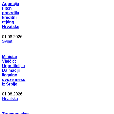
Agencija
Fitch
potvrdila
kreditni
rejting
Hrvatske
01.08.2026.
Svijet
Ministar
Vlajčić:
Ugostitelji u
Dalmaciji
ilegalno
uvoze meso
iz Srbije
01.08.2026.
Hrvatska
Trumpov plan