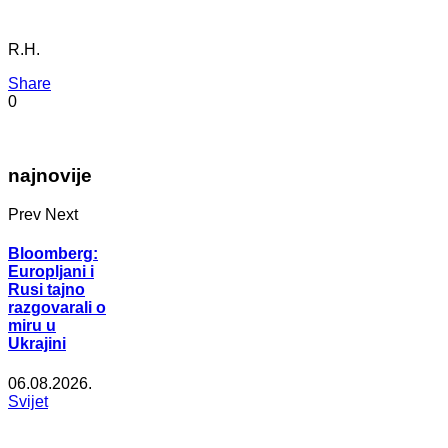
R.H.
Share
0
najnovije
Prev
Next
Bloomberg:
Europljani i
Rusi tajno
razgovarali o
miru u
Ukrajini
06.08.2026.
Svijet