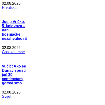
02.08.2026.
Hrvatska
Josip Vričko:
5. kolovoza –
dan
bošnjačke
nezahvalnosti
02.08.2026.
Gost kolumne
Vučić: Ako se
Dunav spusti
još 30
centimetara,
gotovi smo
02.08.2026.
Svijet