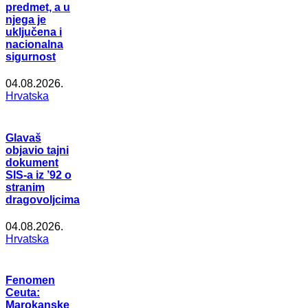
predmet, a u
njega je
uključena i
nacionalna
sigurnost
04.08.2026.
Hrvatska
Glavaš
objavio tajni
dokument
SIS-a iz ’92 o
stranim
dragovoljcima
04.08.2026.
Hrvatska
Fenomen
Ceuta:
Marokanske