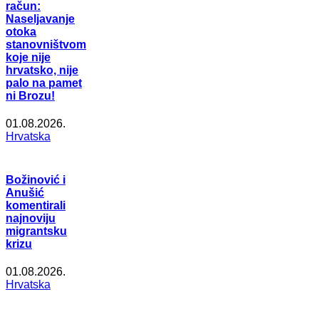
račun:
Naseljavanje
otoka
stanovništvom
koje nije
hrvatsko, nije
palo na pamet
ni Brozu!
01.08.2026.
Hrvatska
Božinović i
Anušić
komentirali
najnoviju
migrantsku
krizu
01.08.2026.
Hrvatska