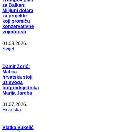
za Balkan:
Milijuni dolara
za projekte
koji promiču
konzervativne
vrijednosti
01.08.2026.
Svijet
Damir Zorić:
Matica
hrvatska stoji
uz svoga
potpredsjednika
Marija Jareba
31.07.2026.
Hrvatska
Vlatka Vukelić