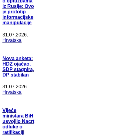
o optužbama
iz Rusije: Ovo
je prototip
informacijske
manipulacije
31.07.2026.
Hrvatska
Nova anketa:
HDZ ojačao,
SDP stagnira,
DP stabilan
31.07.2026.
Hrvatska
Vijeće
ministara BiH
usvojilo Nacrt
odluke o
ratifikaciji