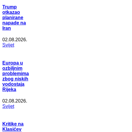
Trump
otkazao
planirane
napade na
Iran
02.08.2026.
Svijet
Europa u
ozbiljnim
problemima
zbog niskih
vodostaja
Rijeka
02.08.2026.
Svijet
Kritike na
Klasićev