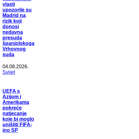
vlasti
upozorile su
Madrid na
rizik koji
donosi
nedavna
presuda
španjolskoga
Vrhovnog
suda
04.08.2026.
Svijet
UEFA s
Azijom i
Amerikama
pokreće
natjecanje
koje bi moglo
uništiti FIFA-
ino SP