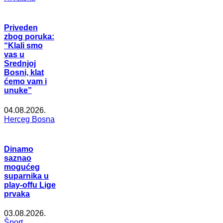
Priveden
zbog poruka:
“Klali smo
vas u
Srednjoj
Bosni, klat
ćemo vam i
unuke”
04.08.2026.
Herceg Bosna
Dinamo
saznao
mogućeg
suparnika u
play-offu Lige
prvaka
03.08.2026.
Šport