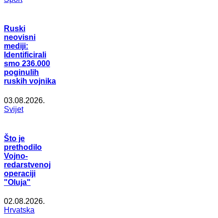
Ruski
neovisni
mediji:
Identificirali
smo 236.000
poginulih
ruskih vojnika
03.08.2026.
Svijet
Što je
prethodilo
Vojno-
redarstvenoj
operaciji
"Oluja"
02.08.2026.
Hrvatska