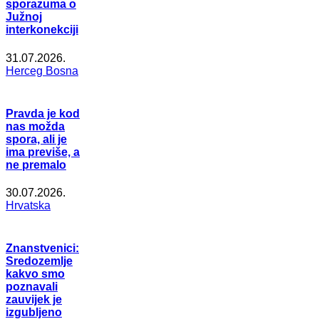
sporazuma o
Južnoj
interkonekciji
31.07.2026.
Herceg Bosna
Pravda je kod
nas možda
spora, ali je
ima previše, a
ne premalo
30.07.2026.
Hrvatska
Znanstvenici:
Sredozemlje
kakvo smo
poznavali
zauvijek je
izgubljeno