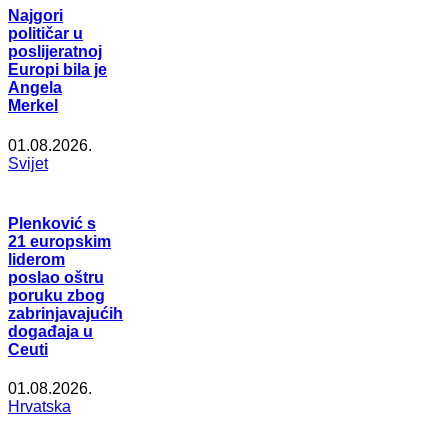
Najgori
političar u
poslijeratnoj
Europi bila je
Angela
Merkel
01.08.2026.
Svijet
Plenković s
21 europskim
liderom
poslao oštru
poruku zbog
zabrinjavajućih
događaja u
Ceuti
01.08.2026.
Hrvatska