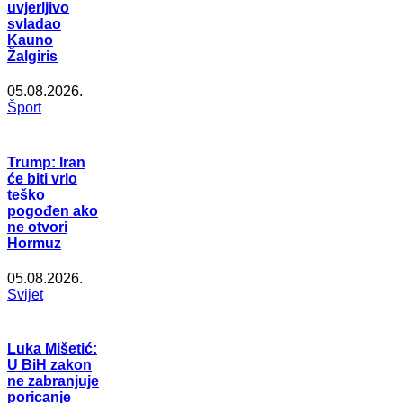
uvjerljivo
svladao
Kauno
Žalgiris
05.08.2026.
Šport
Trump: Iran
će biti vrlo
teško
pogođen ako
ne otvori
Hormuz
05.08.2026.
Svijet
Luka Mišetić:
U BiH zakon
ne zabranjuje
poricanje