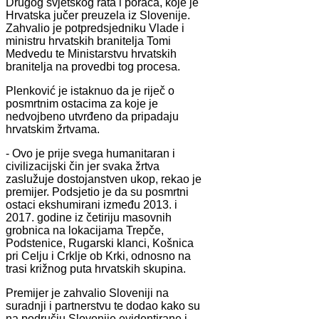
Drugog svjetskog rata i poraća, koje je
Hrvatska jučer preuzela iz Slovenije.
Zahvalio je potpredsjedniku Vlade i
ministru hrvatskih branitelja Tomi
Medvedu te Ministarstvu hrvatskih
branitelja na provedbi tog procesa.
Plenković je istaknuo da je riječ o
posmrtnim ostacima za koje je
nedvojbeno utvrđeno da pripadaju
hrvatskim žrtvama.
- Ovo je prije svega humanitaran i
civilizacijski čin jer svaka žrtva
zaslužuje dostojanstven ukop, rekao je
premijer. Podsjetio je da su posmrtni
ostaci ekshumirani između 2013. i
2017. godine iz četiriju masovnih
grobnica na lokacijama Trepče,
Podstenice, Rugarski klanci, Košnica
pri Celju i Crklje ob Krki, odnosno na
trasi križnog puta hrvatskih skupina.
Premijer je zahvalio Sloveniji na
suradnji i partnerstvu te dodao kako su
na području Slovenije evidentirane i