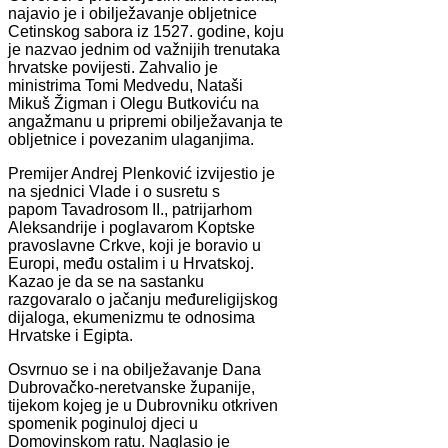
najavio je i obilježavanje obljetnice
Cetinskog sabora iz 1527. godine, koju
je nazvao jednim od važnijih trenutaka
hrvatske povijesti. Zahvalio je
ministrima Tomi Medvedu, Nataši
Mikuš Žigman i Olegu Butkoviću na
angažmanu u pripremi obilježavanja te
obljetnice i povezanim ulaganjima.
Premijer Andrej Plenković izvijestio je
na sjednici Vlade i o susretu s
papom Tavadrosom II., patrijarhom
Aleksandrije i poglavarom Koptske
pravoslavne Crkve, koji je boravio u
Europi, među ostalim i u Hrvatskoj.
Kazao je da se na sastanku
razgovaralo o jačanju međureligijskog
dijaloga, ekumenizmu te odnosima
Hrvatske i Egipta.
Osvrnuo se i na obilježavanje Dana
Dubrovačko-neretvanske županije,
tijekom kojeg je u Dubrovniku otkriven
spomenik poginuloj djeci u
Domovinskom ratu. Naglasio je