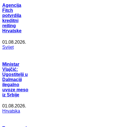
Agencija
Fitch
potvrdila
kreditni
rejting
Hrvatske
01.08.2026.
Svijet
Ministar
Vlajčić:
Ugostitelji u
Dalmaciji
ilegalno
uvoze meso
iz Srbije
01.08.2026.
Hrvatska