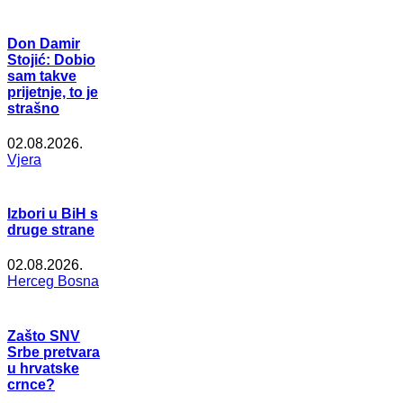
Don Damir
Stojić: Dobio
sam takve
prijetnje, to je
strašno
02.08.2026.
Vjera
Izbori u BiH s
druge strane
02.08.2026.
Herceg Bosna
Zašto SNV
Srbe pretvara
u hrvatske
crnce?