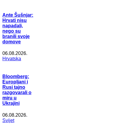
Ante Šušnjar:
Hrvati nisu
napadali,
nego su
branili svoje
domove
06.08.2026.
Hrvatska
Bloomberg:
Europljani i
Rusi tajno
razgovarali o
miru u
Ukrajini
06.08.2026.
Svijet