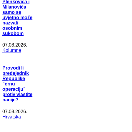
Plenkovića i
Milanovića
samo se
uvjetno može
nazvati
osobnim
sukobom
07.08.2026.
Kolumne
Provodi li
predsjednik
Republike
“crnu
operaciju”
protiv vlastite
nacije?
07.08.2026.
Hrvatska