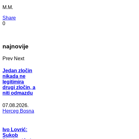
M.M.
Share
0
najnovije
Prev
Next
Jedan zločin
nikada ne
legitimira
drugi zločin, a
niti odmazdu
07.08.2026.
Herceg Bosna
Ivo Lovrić:
Sukob