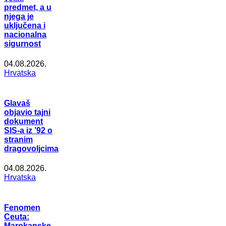
predmet, a u
njega je
uključena i
nacionalna
sigurnost
04.08.2026.
Hrvatska
Glavaš
objavio tajni
dokument
SIS-a iz ’92 o
stranim
dragovoljcima
04.08.2026.
Hrvatska
Fenomen
Ceuta:
Marokanske