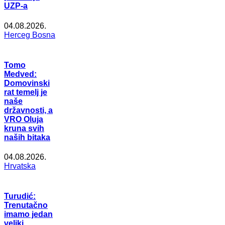
UZP-a
04.08.2026.
Herceg Bosna
Tomo
Medved:
Domovinski
rat temelj je
naše
državnosti, a
VRO Oluja
kruna svih
naših bitaka
04.08.2026.
Hrvatska
Turudić:
Trenutačno
imamo jedan
veliki