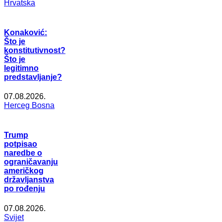
Hrvatska
Konaković:
Što je
konstitutivnost?
Što je
legitimno
predstavljanje?
07.08.2026.
Herceg Bosna
Trump
potpisao
naredbe o
ograničavanju
američkog
državljanstva
po rođenju
07.08.2026.
Svijet