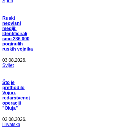
Šport
Ruski
neovisni
mediji:
Identificirali
smo 236.000
poginulih
ruskih vojnika
03.08.2026.
Svijet
Što je
prethodilo
Vojno-
redarstvenoj
operaciji
"Oluja"
02.08.2026.
Hrvatska