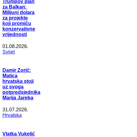
Trumpov plan
za Balkan:
Milijuni dolara
za projekte
koji promiču
konzervativne
vrijednosti
01.08.2026.
Svijet
Damir Zorić:
Matica
hrvatska stoji
uz svoga
potpredsjednika
Marija Jareba
31.07.2026.
Hrvatska
Vlatka Vukelić