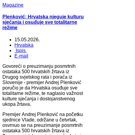
Magazine
Plenković: Hrvatska njeguje kulturu
sjećanja i osuđuje sve totalitarne
režime
15.05.2026.
Hrvatska
Ispis
E-mail
Govoreći o preuzimanju posmrtnih
ostataka 500 hrvatskih žrtava iz
Drugog svjetskog rata i poraća iz
Slovenije - premijer Andrej Plenković
poručio je da Hrvatska osuđuje sve
totalitarne režime, te naglasio važnost
kulture sjećanja i dostojanstvenog
ukopa žrtava.
Premijer Andrej Plenković na početku
sjednice Vlade, održane u četvrtak,
osvrnuo se na preuzimanje posmrtnih
ostataka 500 hrvatskih žrtava iz