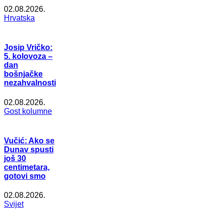
02.08.2026.
Hrvatska
Josip Vričko:
5. kolovoza –
dan
bošnjačke
nezahvalnosti
02.08.2026.
Gost kolumne
Vučić: Ako se
Dunav spusti
još 30
centimetara,
gotovi smo
02.08.2026.
Svijet