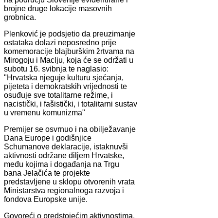
brojne druge lokacije masovnih
grobnica.
Plenković je podsjetio da preuzimanje
ostataka dolazi neposredno prije
komemoracije blajburškim žrtvama na
Mirogoju i Maclju, koja će se održati u
subotu 16. svibnja te naglasio:
"Hrvatska njeguje kulturu sjećanja,
pijeteta i demokratskih vrijednosti te
osuđuje sve totalitarne režime, i
nacistički, i fašistički, i totalitarni sustav
u vremenu komunizma"
Premijer se osvrnuo i na obilježavanje
Dana Europe i godišnjice
Schumanove deklaracije, istaknuvši
aktivnosti održane diljem Hrvatske,
među kojima i događanja na Trgu
bana Jelačića te projekte
predstavljene u sklopu otvorenih vrata
Ministarstva regionalnoga razvoja i
fondova Europske unije.
Govoreći o predstojećim aktivnostima,