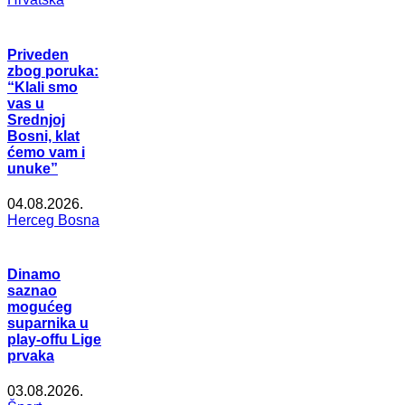
Priveden
zbog poruka:
“Klali smo
vas u
Srednjoj
Bosni, klat
ćemo vam i
unuke”
04.08.2026.
Herceg Bosna
Dinamo
saznao
mogućeg
suparnika u
play-offu Lige
prvaka
03.08.2026.