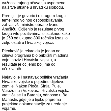
važnost trajnog očuvanja uspomene
na žrtve utkane u hrvatsku slobodu.
Premijer je govorio i o drugom krugu
temeljnog vojnog osposobljavanja,
zahvalivši ministru obrane Ivanu
Anušiću. Ocijenio je rezultate prvog
kruga vrlo pozitivnima te istaknuo kako
je 260 od ukupno 800 ročnika izrazilo
želju ostati u Hrvatskoj vojsci.
Plenković je rekao da je jedan od
ciljeva programa bio približiti mladima
vojni poziv i Hrvatsku vojsku, a
rezultate je ocijenio boljima od
očekivanih.
Najavio je i nastavak politike vraćanja
Hrvatske vojske u pojedine dijelove
zemlje. Nakon Ploča, Sinja, Pule,
Varaždina i Vukovara, Hrvatska vojska
vratit će se i u Baranju, odnosno u Beli
Manastir, gdje je u tijeku priprema
projektne dokumentacije za uređenje
vojarne.