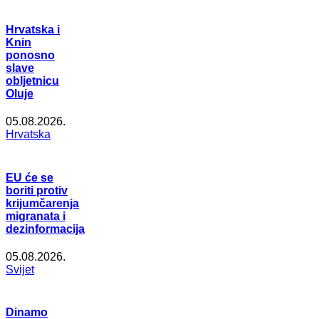
Hrvatska i
Knin
ponosno
slave
obljetnicu
Oluje
05.08.2026.
Hrvatska
EU će se
boriti protiv
krijumčarenja
migranata i
dezinformacija
05.08.2026.
Svijet
Dinamo