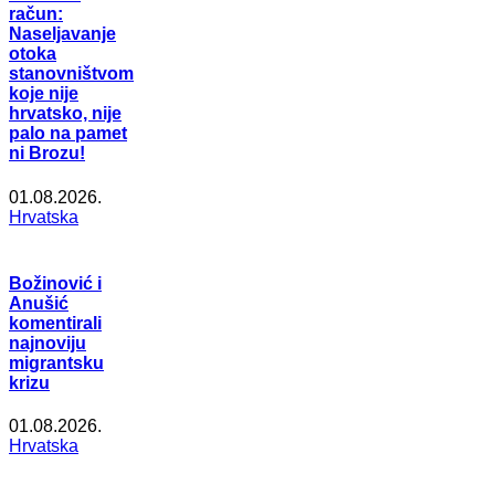
račun:
Naseljavanje
otoka
stanovništvom
koje nije
hrvatsko, nije
palo na pamet
ni Brozu!
01.08.2026.
Hrvatska
Božinović i
Anušić
komentirali
najnoviju
migrantsku
krizu
01.08.2026.
Hrvatska