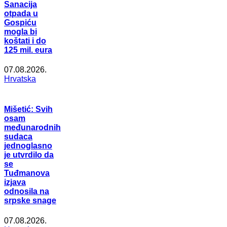
Sanacija
otpada u
Gospiću
mogla bi
koštati i do
125 mil. eura
07.08.2026.
Hrvatska
Mišetić: Svih
osam
međunarodnih
sudaca
jednoglasno
je utvrdilo da
se
Tuđmanova
izjava
odnosila na
srpske snage
07.08.2026.