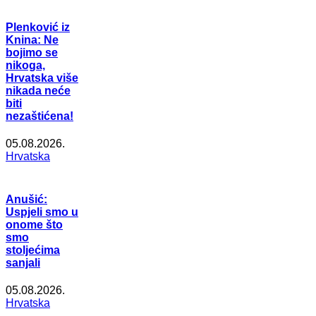
Plenković iz
Knina: Ne
bojimo se
nikoga,
Hrvatska više
nikada neće
biti
nezaštićena!
05.08.2026.
Hrvatska
Anušić:
Uspjeli smo u
onome što
smo
stoljećima
sanjali
05.08.2026.
Hrvatska