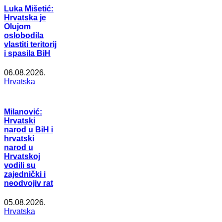
Luka Mišetić:
Hrvatska je
Olujom
oslobodila
vlastiti teritorij
i spasila BiH
06.08.2026.
Hrvatska
Milanović:
Hrvatski
narod u BiH i
hrvatski
narod u
Hrvatskoj
vodili su
zajednički i
neodvojiv rat
05.08.2026.
Hrvatska