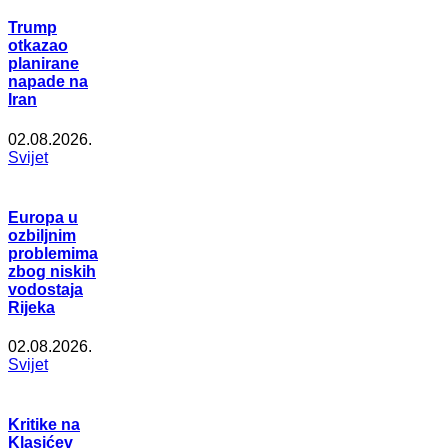
Trump
otkazao
planirane
napade na
Iran
02.08.2026.
Svijet
Europa u
ozbiljnim
problemima
zbog niskih
vodostaja
Rijeka
02.08.2026.
Svijet
Kritike na
Klasićev