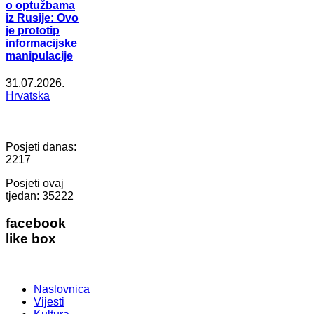
o optužbama
iz Rusije: Ovo
je prototip
informacijske
manipulacije
31.07.2026.
Hrvatska
Posjeti danas:
2217
Posjeti ovaj
tjedan:
35222
facebook
like box
Naslovnica
Vijesti