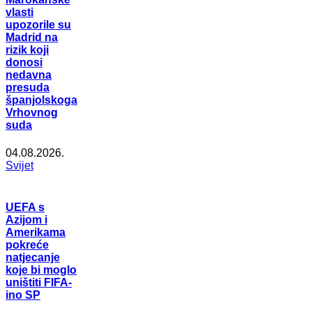
vlasti
upozorile su
Madrid na
rizik koji
donosi
nedavna
presuda
španjolskoga
Vrhovnog
suda
04.08.2026.
Svijet
UEFA s
Azijom i
Amerikama
pokreće
natjecanje
koje bi moglo
uništiti FIFA-
ino SP