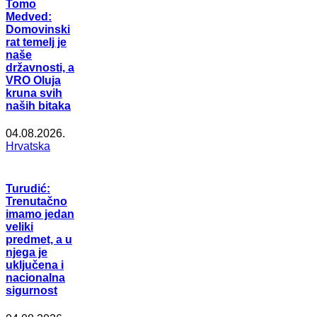
Tomo
Medved:
Domovinski
rat temelj je
naše
državnosti, a
VRO Oluja
kruna svih
naših bitaka
04.08.2026.
Hrvatska
Turudić:
Trenutačno
imamo jedan
veliki
predmet, a u
njega je
uključena i
nacionalna
sigurnost