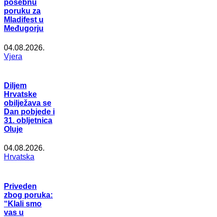
posebnu
poruku za
Mladifest u
Međugorju
04.08.2026.
Vjera
Diljem
Hrvatske
obilježava se
Dan pobjede i
31. obljetnica
Oluje
04.08.2026.
Hrvatska
Priveden
zbog poruka:
“Klali smo
vas u