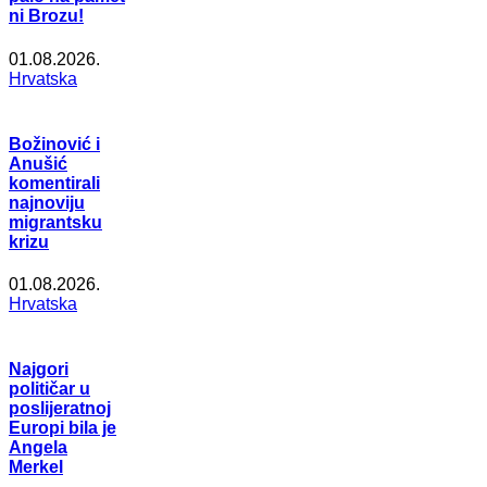
ni Brozu!
01.08.2026.
Hrvatska
Božinović i
Anušić
komentirali
najnoviju
migrantsku
krizu
01.08.2026.
Hrvatska
Najgori
političar u
poslijeratnoj
Europi bila je
Angela
Merkel