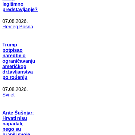
legitimno
predstavljanje?
07.08.2026.
Herceg Bosna
Trump
potpisao
naredbe o
ograničavanju
američkog
državljanstva
po rođenju
07.08.2026.
Svijet
Ante Šušnjar:
Hrvati nisu
napadali,
nego su
branili svoje