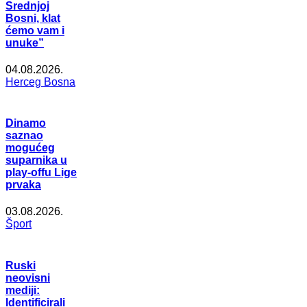
Srednjoj
Bosni, klat
ćemo vam i
unuke”
04.08.2026.
Herceg Bosna
Dinamo
saznao
mogućeg
suparnika u
play-offu Lige
prvaka
03.08.2026.
Šport
Ruski
neovisni
mediji:
Identificirali