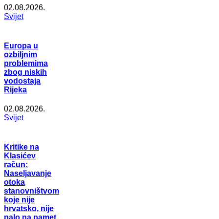
02.08.2026.
Svijet
Europa u
ozbiljnim
problemima
zbog niskih
vodostaja
Rijeka
02.08.2026.
Svijet
Kritike na
Klasićev
račun:
Naseljavanje
otoka
stanovništvom
koje nije
hrvatsko, nije
palo na pamet