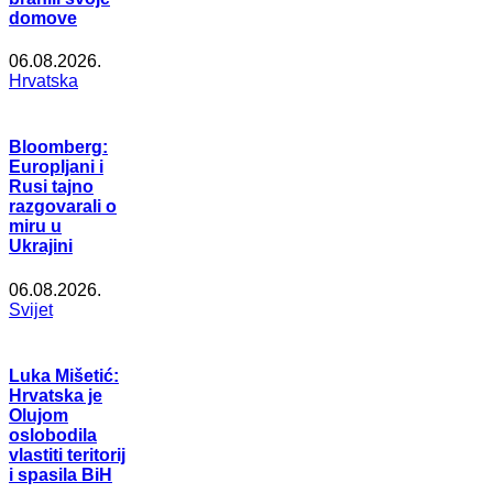
domove
06.08.2026.
Hrvatska
Bloomberg:
Europljani i
Rusi tajno
razgovarali o
miru u
Ukrajini
06.08.2026.
Svijet
Luka Mišetić:
Hrvatska je
Olujom
oslobodila
vlastiti teritorij
i spasila BiH