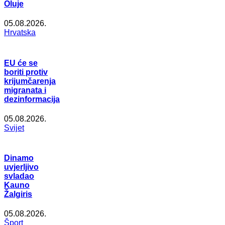
Oluje
05.08.2026.
Hrvatska
EU će se
boriti protiv
krijumčarenja
migranata i
dezinformacija
05.08.2026.
Svijet
Dinamo
uvjerljivo
svladao
Kauno
Žalgiris
05.08.2026.
Šport