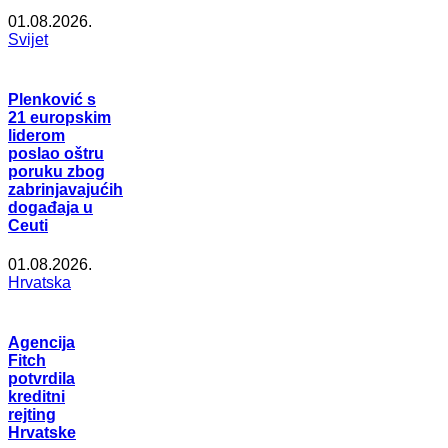
01.08.2026.
Svijet
Plenković s
21 europskim
liderom
poslao oštru
poruku zbog
zabrinjavajućih
događaja u
Ceuti
01.08.2026.
Hrvatska
Agencija
Fitch
potvrdila
kreditni
rejting
Hrvatske