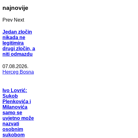
najnovije
Prev
Next
Jedan zločin
nikada ne
legitimira
drugi zločin, a
niti odmazdu
07.08.2026.
Herceg Bosna
Ivo Lovrić:
Sukob
Plenkovića i
Milanovića
samo se
uvjetno može
nazvati
osobnim
sukobom