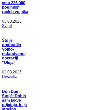
smo 236.000
poginulih
ruskih vojnika
03.08.2026.
Svijet
Što je
prethodilo
Vojno-
redarstvenoj
operaciji
"Oluja"
02.08.2026.
Hrvatska
Don Damir
Stojić: Dobio
sam takve
prijetnje, to je
strašno