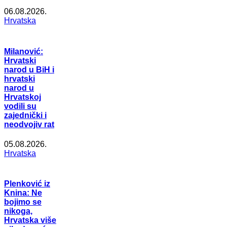
06.08.2026.
Hrvatska
Milanović:
Hrvatski
narod u BiH i
hrvatski
narod u
Hrvatskoj
vodili su
zajednički i
neodvojiv rat
05.08.2026.
Hrvatska
Plenković iz
Knina: Ne
bojimo se
nikoga,
Hrvatska više