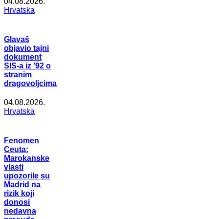
04.08.2026.
Hrvatska
Glavaš
objavio tajni
dokument
SIS-a iz ’92 o
stranim
dragovoljcima
04.08.2026.
Hrvatska
Fenomen
Ceuta:
Marokanske
vlasti
upozorile su
Madrid na
rizik koji
donosi
nedavna