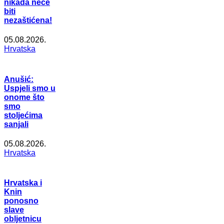
nikada neće
biti
nezaštićena!
05.08.2026.
Hrvatska
Anušić:
Uspjeli smo u
onome što
smo
stoljećima
sanjali
05.08.2026.
Hrvatska
Hrvatska i
Knin
ponosno
slave
obljetnicu