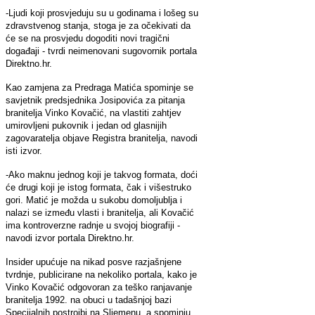
-Ljudi koji prosvjeduju su u godinama i lošeg su
zdravstvenog stanja, stoga je za očekivati da
će se na prosvjedu dogoditi novi tragični
događaji - tvrdi neimenovani sugovornik portala
Direktno.hr.
Kao zamjena za Predraga Matića spominje se
savjetnik predsjednika Josipovića za pitanja
branitelja Vinko Kovačić, na vlastiti zahtjev
umirovljeni pukovnik i jedan od glasnijih
zagovaratelja objave Registra branitelja, navodi
isti izvor.
-Ako maknu jednog koji je takvog formata, doći
će drugi koji je istog formata, čak i višestruko
gori. Matić je možda u sukobu domoljublja i
nalazi se između vlasti i branitelja, ali Kovačić
ima kontroverzne radnje u svojoj biografiji -
navodi izvor portala Direktno.hr.
Insider upućuje na nikad posve razjašnjene
tvrdnje, publicirane na nekoliko portala, kako je
Vinko Kovačić odgovoran za teško ranjavanje
branitelja 1992. na obuci u tadašnjoj bazi
Specijalnih postrojbi na Sljemenu, a spominju