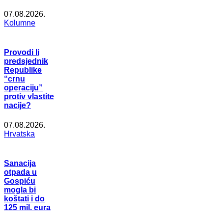
07.08.2026.
Kolumne
Provodi li
predsjednik
Republike
“crnu
operaciju”
protiv vlastite
nacije?
07.08.2026.
Hrvatska
Sanacija
otpada u
Gospiću
mogla bi
koštati i do
125 mil. eura