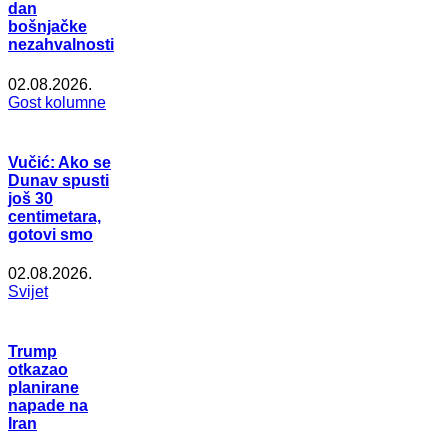
dan
bošnjačke
nezahvalnosti
02.08.2026.
Gost kolumne
Vučić: Ako se
Dunav spusti
još 30
centimetara,
gotovi smo
02.08.2026.
Svijet
Trump
otkazao
planirane
napade na
Iran