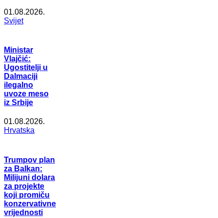
01.08.2026.
Svijet
Ministar
Vlajčić:
Ugostitelji u
Dalmaciji
ilegalno
uvoze meso
iz Srbije
01.08.2026.
Hrvatska
Trumpov plan
za Balkan:
Milijuni dolara
za projekte
koji promiču
konzervativne
vrijednosti