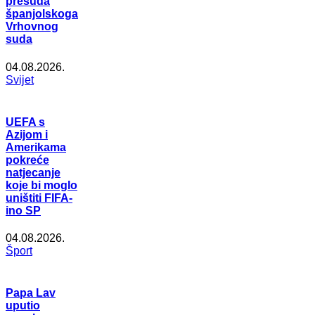
presuda
španjolskoga
Vrhovnog
suda
04.08.2026.
Svijet
UEFA s
Azijom i
Amerikama
pokreće
natjecanje
koje bi moglo
uništiti FIFA-
ino SP
04.08.2026.
Šport
Papa Lav
uputio