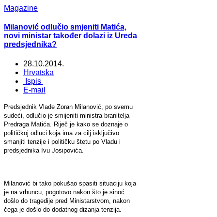
Magazine
Milanović odlučio smjeniti Matića,
novi ministar također dolazi iz Ureda
predsjednika?
28.10.2014.
Hrvatska
Ispis
E-mail
Predsjednik Vlade Zoran Milanović, po svemu
sudeći, odlučio je smijeniti ministra branitelja
Predraga Matića. Riječ je kako se doznaje o
političkoj odluci koja ima za cilj isključivo
smanjiti tenzije i političku štetu po Vladu i
predsjednika Ivu Josipovića.
Milanović bi tako pokušao spasiti situaciju koja
je na vrhuncu, pogotovo nakon što je sinoć
došlo do tragedije pred Ministarstvom, nakon
čega je došlo do dodatnog dizanja tenzija.