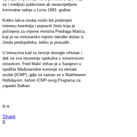
se i medijski publicirane ali nerasvijetljene
kriminalne radnje u Livnu 1993. godine.
Koliko takva osoba može biti pridonijeti
interesu branitelja i popraviti štetu koja je
počinjena za vrijeme ministra Predraga Matića,
koji je na ministarsko mjesto također došao iz
Ureda predsjednika, teško je prosuditi.
U trenucima kad su tenzije dosegle vrhunac i
dok se sve otvorenije spekulira s ministrovom
ostavkom, Fred Matić otišao je u Sarajevo u
sjedište Međunarodne komisije za nestale
osobe (ICMP), gdje se sastao se s Matthewom
Hollidayom, šefom ICMP-ovog Programa za
zapadni Balkan.
R.H.
Share
0