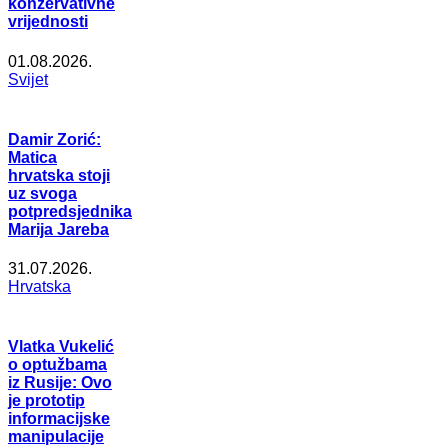
konzervativne
vrijednosti
01.08.2026.
Svijet
Damir Zorić:
Matica
hrvatska stoji
uz svoga
potpredsjednika
Marija Jareba
31.07.2026.
Hrvatska
Vlatka Vukelić
o optužbama
iz Rusije: Ovo
je prototip
informacijske
manipulacije