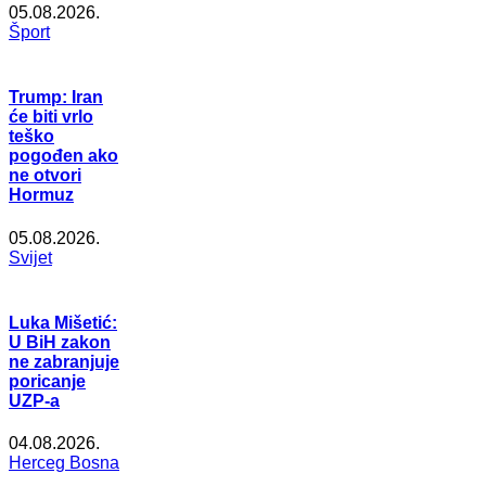
05.08.2026.
Šport
Trump: Iran
će biti vrlo
teško
pogođen ako
ne otvori
Hormuz
05.08.2026.
Svijet
Luka Mišetić:
U BiH zakon
ne zabranjuje
poricanje
UZP-a
04.08.2026.
Herceg Bosna