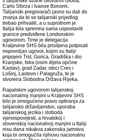
s talijanske strane Giovanni Giolitti,
Carlo Sforza i Ivanoe Bonomi.
Talijanski pregovarači jasno su dali do
znanja da bi se talijanski prijedlog
trebao prihvatiti, a u suprotnom je
Italija bila spremna sama uspostaviti
granice predviđene Londonskim
ugovorom. Time je delegacija
Kraljevine SHS bila prisiljena potpisati
nepovoljan ugovor, kojim su Italiji
pripojeni Trst, Gorica, Gradiška i dio
Kranjske, Istra (osim dijela općine
Kastav), grad Zadar, otoci Cres i
Lošinj, Lastovo i Palagruža, te je
stvorena Slobodna Država Rijeka.
Rapalskim ugovorom talijanskoj
nacionalnoj manjini u Kraljevini SHS
bilo je omogućeno pravo optiranja za
talijansko državljanstvo, uporaba
talijanskog jezika i sloboda
vjeroispovijesti, a hrvatskoj i
slovenskoj nacionalnoj manjini u Italiji
nisu dana nikakva zakonska jamstva
koja bi omogućila njihovu nacionalnu