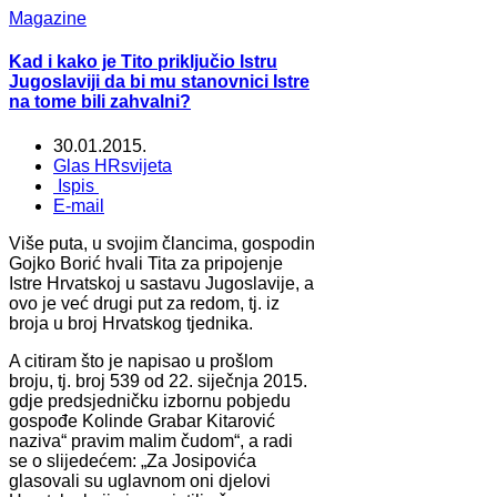
Magazine
Kad i kako je Tito priključio Istru
Jugoslaviji da bi mu stanovnici Istre
na tome bili zahvalni?
30.01.2015.
Glas HRsvijeta
Ispis
E-mail
Više puta, u svojim člancima, gospodin
Gojko Borić hvali Tita za pripojenje
Istre Hrvatskoj u sastavu Jugoslavije, a
ovo je već drugi put za redom, tj. iz
broja u broj Hrvatskog tjednika.
A citiram što je napisao u prošlom
broju, tj. broj 539 od 22. siječnja 2015.
gdje predsjedničku izbornu pobjedu
gospođe Kolinde Grabar Kitarović
naziva“ pravim malim čudom“, a radi
se o slijedećem: „Za Josipovića
glasovali su uglavnom oni djelovi