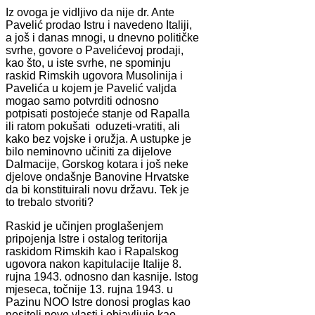
Iz ovoga je vidljivo da nije dr. Ante
Pavelić prodao Istru i navedeno Italiji,
a još i danas mnogi, u dnevno političke
svrhe, govore o Pavelićevoj prodaji,
kao što, u iste svrhe, ne spominju
raskid Rimskih ugovora Musolinija i
Pavelića u kojem je Pavelić valjda
mogao samo potvrditi odnosno
potpisati postojeće stanje od Rapalla
ili ratom pokušati oduzeti-vratiti, ali
kako bez vojske i oružja. A ustupke je
bilo neminovno učiniti za dijelove
Dalmacije, Gorskog kotara i još neke
djelove ondašnje Banovine Hrvatske
da bi konstituirali novu državu. Tek je
to trebalo stvoriti?
Raskid je učinjen proglašenjem
pripojenja Istre i ostalog teritorija
raskidom Rimskih kao i Rapalskog
ugovora nakon kapitulacije Italije 8.
rujna 1943. odnosno dan kasnije. Istog
mjeseca, točnije 13. rujna 1943. u
Pazinu NOO Istre donosi proglas kao
nositelj nove vlasti i objavljuje kao