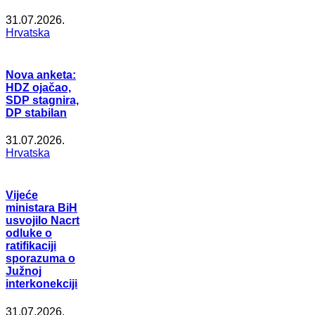
31.07.2026.
Hrvatska
Nova anketa:
HDZ ojačao,
SDP stagnira,
DP stabilan
31.07.2026.
Hrvatska
Vijeće
ministara BiH
usvojilo Nacrt
odluke o
ratifikaciji
sporazuma o
Južnoj
interkonekciji
31.07.2026.