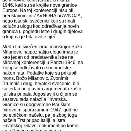
1946. kad su se krojile nove granice
Europe. Na toj konferenciji nisu bili
predstavnici ni ZAVNOHA ni AVNOJA,
nego istarski svećenici koji su imali
odlučnu ulogu kod određivanja novih
granica u pogledu Istre i drugih djelova
o kojima je bila ovdje riječ.
Među tim svećenicima monsinjor Božo
Milanović najpoznatiju ulogu imao je
kao jedan od predstavnika Istre na
Mirovnoj konferenciji u Parizu 1946. na
kojoj se odlučivalo o sudbini Istre
nakon rata. Podatke koje su prikupili
mons. Božo Milanović, Zvonimir
Brumnić i drugi hrvatski svećenici bili
su jedan od glavnih argumenata zašto
je Istra pripala Jugoslaviji u čijem se
sastavu tada nalazila Hrvatska.
Granice su dogovorene Pariškim
mirovnim sporazumom 1947. godine
po etničkom načelu, pa je zbog toga
načela Trst pripao Italiji, a Istra
Hrvatskoj. Glavni dokument po kome
se u Parizu postupalo bila je