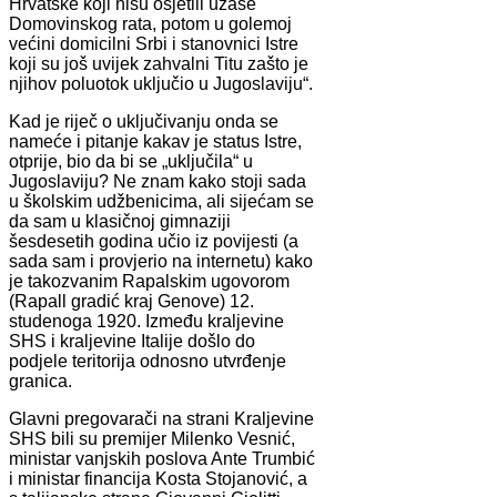
Hrvatske koji nisu osjetili užase
Domovinskog rata, potom u golemoj
većini domicilni Srbi i stanovnici Istre
koji su još uvijek zahvalni Titu zašto je
njihov poluotok uključio u Jugoslaviju“.
Kad je riječ o uključivanju onda se
nameće i pitanje kakav je status Istre,
otprije, bio da bi se „uključila“ u
Jugoslaviju? Ne znam kako stoji sada
u školskim udžbenicima, ali sijećam se
da sam u klasičnoj gimnaziji
šesdesetih godina učio iz povijesti (a
sada sam i provjerio na internetu) kako
je takozvanim Rapalskim ugovorom
(Rapall gradić kraj Genove) 12.
studenoga 1920. Između kraljevine
SHS i kraljevine Italije došlo do
podjele teritorija odnosno utvrđenje
granica.
Glavni pregovarači na strani Kraljevine
SHS bili su premijer Milenko Vesnić,
ministar vanjskih poslova Ante Trumbić
i ministar financija Kosta Stojanović, a