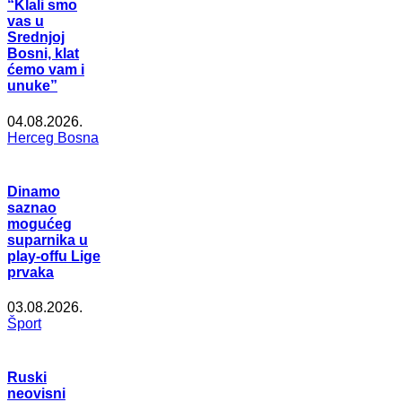
“Klali smo
vas u
Srednjoj
Bosni, klat
ćemo vam i
unuke”
04.08.2026.
Herceg Bosna
Dinamo
saznao
mogućeg
suparnika u
play-offu Lige
prvaka
03.08.2026.
Šport
Ruski
neovisni