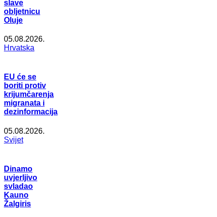
slave
obljetnicu
Oluje
05.08.2026.
Hrvatska
EU će se
boriti protiv
krijumčarenja
migranata i
dezinformacija
05.08.2026.
Svijet
Dinamo
uvjerljivo
svladao
Kauno
Žalgiris