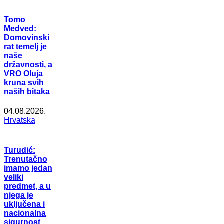
Tomo
Medved:
Domovinski
rat temelj je
naše
državnosti, a
VRO Oluja
kruna svih
naših bitaka
04.08.2026.
Hrvatska
Turudić:
Trenutačno
imamo jedan
veliki
predmet, a u
njega je
uključena i
nacionalna
sigurnost