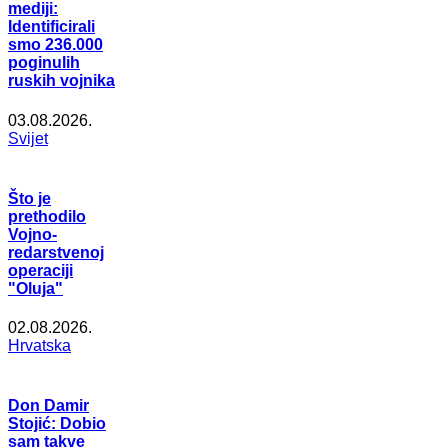
mediji:
Identificirali
smo 236.000
poginulih
ruskih vojnika
03.08.2026.
Svijet
Što je
prethodilo
Vojno-
redarstvenoj
operaciji
"Oluja"
02.08.2026.
Hrvatska
Don Damir
Stojić: Dobio
sam takve