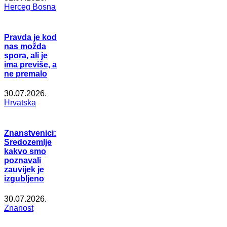
Herceg Bosna
Pravda je kod
nas možda
spora, ali je
ima previše, a
ne premalo
30.07.2026.
Hrvatska
Znanstvenici:
Sredozemlje
kakvo smo
poznavali
zauvijek je
izgubljeno
30.07.2026.
Znanost