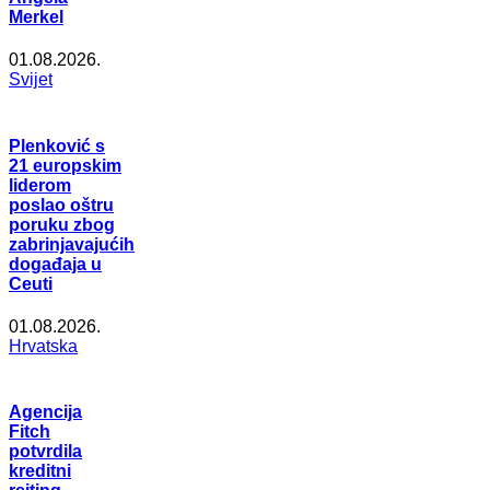
Merkel
01.08.2026.
Svijet
Plenković s
21 europskim
liderom
poslao oštru
poruku zbog
zabrinjavajućih
događaja u
Ceuti
01.08.2026.
Hrvatska
Agencija
Fitch
potvrdila
kreditni