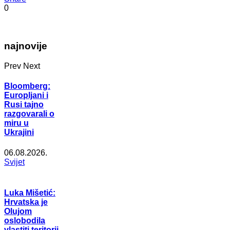
0
najnovije
Prev
Next
Bloomberg:
Europljani i
Rusi tajno
razgovarali o
miru u
Ukrajini
06.08.2026.
Svijet
Luka Mišetić:
Hrvatska je
Olujom
oslobodila
vlastiti teritorij