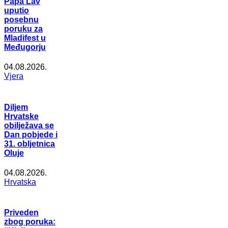
Papa Lav
uputio
posebnu
poruku za
Mladifest u
Međugorju
04.08.2026.
Vjera
Diljem
Hrvatske
obilježava se
Dan pobjede i
31. obljetnica
Oluje
04.08.2026.
Hrvatska
Priveden
zbog poruka: