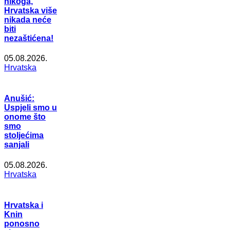
nikoga,
Hrvatska više
nikada neće
biti
nezaštićena!
05.08.2026.
Hrvatska
Anušić:
Uspjeli smo u
onome što
smo
stoljećima
sanjali
05.08.2026.
Hrvatska
Hrvatska i
Knin
ponosno