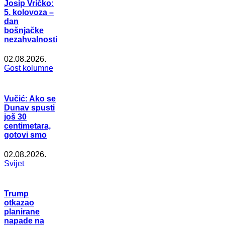
Josip Vričko:
5. kolovoza –
dan
bošnjačke
nezahvalnosti
02.08.2026.
Gost kolumne
Vučić: Ako se
Dunav spusti
još 30
centimetara,
gotovi smo
02.08.2026.
Svijet
Trump
otkazao
planirane
napade na