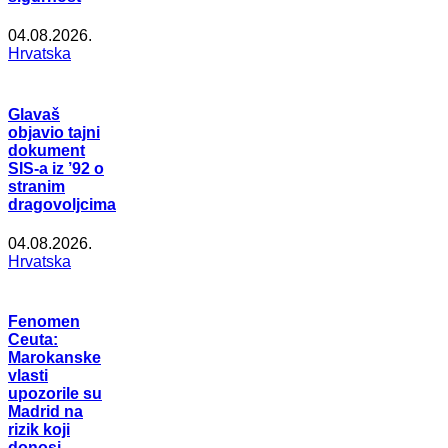
04.08.2026.
Hrvatska
Glavaš
objavio tajni
dokument
SIS-a iz ’92 o
stranim
dragovoljcima
04.08.2026.
Hrvatska
Fenomen
Ceuta:
Marokanske
vlasti
upozorile su
Madrid na
rizik koji
donosi