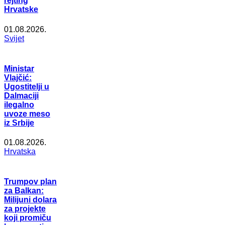
rejting
Hrvatske
01.08.2026.
Svijet
Ministar
Vlajčić:
Ugostitelji u
Dalmaciji
ilegalno
uvoze meso
iz Srbije
01.08.2026.
Hrvatska
Trumpov plan
za Balkan:
Milijuni dolara
za projekte
koji promiču