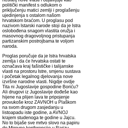
politički manifest s odlukom o
priključenju matici zemlji i proglašenju
ujedinjenja s ostalom našom
hrvatskom braćom. U proglasu pod
nazivom Istarski narode stoji da je Istra
oslobođena snagom vlastita oružja i
masovnog dragovoljnog pristupanja
partizanskim postrojbama te voljom
naroda.
Proglas poručuje da je Istra hrvatska
zemlja i da će hrvatska ostati te
označava kraj fašističke i talijanske
vlasti na prostoru Istre, smjenu sustava
i početak legalnog djelovanja nove
izvršne narodne vlasti. Nigdje ovdje
Tita ni Jugoslavije gospodine Boriću?
Ali drugovi iz Jugoslavije dođeše kao
hijene na plijen lava te pripojenje
provukoše kroz ZAVNOH u Plaškom
na svom drugom zasjedanju u
listoapadu iste godine, a AVNOJ
krajem studenoga te godine u Jajcu.
No to bijaše sve mrtvo slovo na papiru
do Mirovne konferencije u Parizu