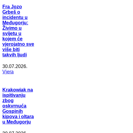
Fra Jozo
Grbeš o
incidentu u
Međugorju:
Živimo u
svijetu u
kojem će
vjerojatno sve
više biti
takvih ljudi
30.07.2026.
Vjera
Krakowiak na
ispitivanju
zbog
oskvrnuća
Gospinih
kipova i oltara
u Međugorju