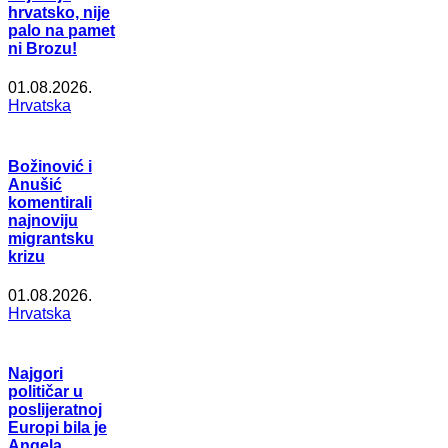
hrvatsko, nije
palo na pamet
ni Brozu!
01.08.2026.
Hrvatska
Božinović i
Anušić
komentirali
najnoviju
migrantsku
krizu
01.08.2026.
Hrvatska
Najgori
političar u
poslijeratnoj
Europi bila je
Angela