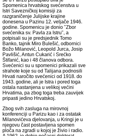
Spomenica hrvatskog svećenstva u
Istri Savezničkoj komisiji za
razgraničenje Julijske krajine
donesena u Pazinu 12. veljače 1946.
godine. Spomenicu je donio "Zbor
svećenika sv. Pavla za Istru", a
potpisali su je predsjednik Tomo
Banko, tajnik Miro Bulešić, odbornici
Božo Milanović, Leopold Jurca, Josip
Pavlišić, Antun Cukarić i Srećko
Štifanić, kao i 48 članova odbora.
Svećenici su u spomenici prikazali sve
strahote koje su od Talijana podnosili
Hrvati naročito svećenici od 1918. do
1943. godine, ali je Istra i pored toga
ostala nastanjena u velikoj većini
Hrvatima, pa zbog toga treba zauvijek
pripasti jedino Hrvatskoj.
Zbog svih zasluga na mirovnoj
konferenciji u Parizu kao i za ostatak
Milanovićeva djelovanja, u Kringi je u
njegovu čast postavljena spomen
ploča na zgradi u kojoj je živio i radio.
A 1962. je dobio počasni doktorat