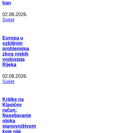
Iran
02.08.2026.
Svijet
Europa u
ozbiljnim
problemima
zbog niskih
vodostaja
Rijeka
02.08.2026.
Svijet
Kritike na
Klasićev
račun:
Naseljavanje
otoka
stanovništvom
koje nije