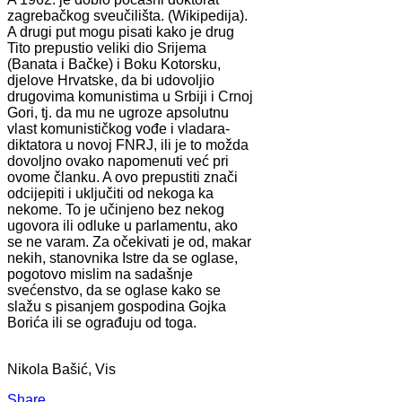
zagrebačkog sveučilišta. (Wikipedija).
A drugi put mogu pisati kako je drug
Tito prepustio veliki dio Srijema
(Banata i Bačke) i Boku Kotorsku,
djelove Hrvatske, da bi udovoljio
drugovima komunistima u Srbiji i Crnoj
Gori, tj. da mu ne ugroze apsolutnu
vlast komunističkog vođe i vladara-
diktatora u novoj FNRJ, ili je to možda
dovoljno ovako napomenuti već pri
ovome članku. A ovo prepustiti znači
odcijepiti i uključiti od nekoga ka
nekome. To je učinjeno bez nekog
ugovora ili odluke u parlamentu, ako
se ne varam. Za očekivati je od, makar
nekih, stanovnika Istre da se oglase,
pogotovo mislim na sadašnje
svećenstvo, da se oglase kako se
slažu s pisanjem gospodina Gojka
Borića ili se ograđuju od toga.
Nikola Bašić, Vis
Share