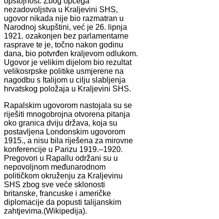
opstojnost. Zbog općega
nezadovoljstva u Kraljevini SHS,
ugovor nikada nije bio razmatran u
Narodnoj skupštini, već je 26. lipnja
1921. ozakonjen bez parlamentarne
rasprave te je, točno nakon godinu
dana, bio potvrđen kraljevom odlukom.
Ugovor je velikim dijelom bio rezultat
velikosrpske politike usmjerene na
nagodbu s Italijom u cilju slabljenja
hrvatskog položaja u Kraljevini SHS.
Rapalskim ugovorom nastojala su se
riješiti mnogobrojna otvorena pitanja
oko granica dviju država, koja su
postavljena Londonskim ugovorom
1915., a nisu bila riješena za mirovne
konferencije u Parizu 1919.–1920.
Pregovori u Rapallu održani su u
nepovoljnom međunarodnom
političkom okruženju za Kraljevinu
SHS zbog sve veće sklonosti
britanske, francuske i američke
diplomacije da popusti talijanskim
zahtjevima.(Wikipedija).