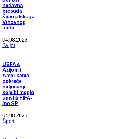
nedavna
presuda
španjolskoga
Vrhovnog
suda
04.08.2026.
Svijet
UEFA s
Azijom i
Amerikama
pokreće
natjecanje
koje bi moglo
uništiti FIFA-
ino SP
04.08.2026.
Šport