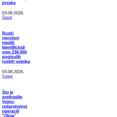
prvaka
03.08.2026.
Šport
Ruski
neovisni
mediji:
Identificirali
smo 236.000
poginulih
ruskih vojnika
03.08.2026.
Svijet
Što je
prethodilo
Vojno-
redarstvenoj
operaciji
"Oluja"