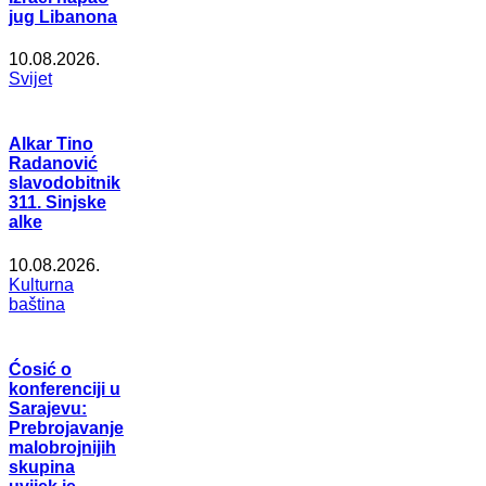
jug Libanona
10.08.2026.
Svijet
Alkar Tino
Radanović
slavodobitnik
311. Sinjske
alke
10.08.2026.
Kulturna
baština
Ćosić o
konferenciji u
Sarajevu:
Prebrojavanje
malobrojnijih
skupina