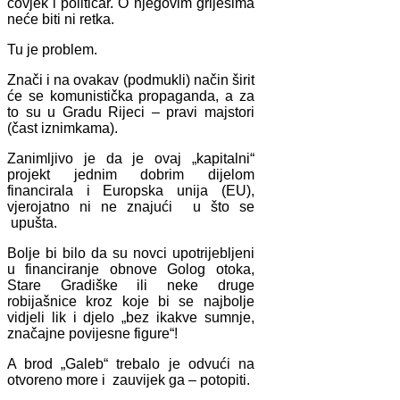
čovjek i političar. O njegovim grijesima
neće biti ni retka.
Tu je problem.
Znači i na ovakav (podmukli) način širit
će se komunistička propaganda, a za
to su u Gradu Rijeci – pravi majstori
(čast iznimkama).
Zanimljivo je da je ovaj „kapitalni“
projekt jednim dobrim dijelom
financirala i Europska unija (EU),
vjerojatno ni ne znajući u što se
upušta.
Bolje bi bilo da su novci upotrijebljeni
u financiranje obnove Golog otoka,
Stare Gradiške ili neke druge
robijašnice kroz koje bi se najbolje
vidjeli lik i djelo „bez ikakve sumnje,
značajne povijesne figure“!
A brod „Galeb“ trebalo je odvući na
otvoreno more i zauvijek ga – potopiti.