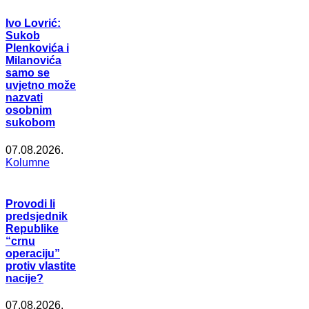
Ivo Lovrić:
Sukob
Plenkovića i
Milanovića
samo se
uvjetno može
nazvati
osobnim
sukobom
07.08.2026.
Kolumne
Provodi li
predsjednik
Republike
“crnu
operaciju”
protiv vlastite
nacije?
07.08.2026.