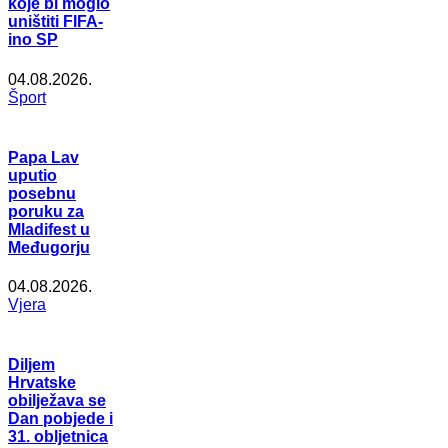
koje bi moglo
uništiti FIFA-
ino SP
04.08.2026.
Šport
Papa Lav
uputio
posebnu
poruku za
Mladifest u
Međugorju
04.08.2026.
Vjera
Diljem
Hrvatske
obilježava se
Dan pobjede i
31. obljetnica