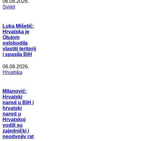
06.08.2026.
Svijet
Luka Mišetić:
Hrvatska je
Olujom
oslobodila
vlastiti teritorij
i spasila BiH
06.08.2026.
Hrvatska
Milanović:
Hrvatski
narod u BiH i
hrvatski
narod u
Hrvatskoj
vodili su
zajednički i
neodvojiv rat