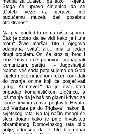
medija za „Galeb“, pa tako i Rijeku.
Stoga će upravo činjenica da se
„Galeb“ veže uz njegovo ime
budućemu muzeju dati posebnu
atraktivnost“ .
Na prvi pogled tu nema ništa sporno.
Čak je dobro da se vidi kako je i „na
moru“ živio maršal Tito i njegova
odabrana „svita“, ali… ima tu jedan
drugi problem. Oni će kroz taj brod i
kroz Titovo ime ponovno propagirati
komunizam, partiju i – Jugoslaviju!
Naime, već sada potpisujemo da Grad
Rijeka neće ni jednom rečenicom dati
do znanja onima koji će posjećivati
„drugi Kumrovec“ da je ovaj brod
pripadao komunističkom zločincu, a
još manje da je baš on glavni krivac za
tisuće nevinih žrtava, poglavito Hrvata,
„od Vardara pa do Triglava“, nakon II.
svjetskog rata. Na taj način mnogi će
steći dojam kako je prije hrvatskog
obrambenog Domovinskog rata bilo
bolje, odnosno da je Tito bio dobar