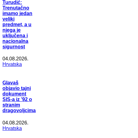
Turudić:
Trenutačno
imamo jedan
veliki
predmet, a u
njega je
uključena i
nacionalna
sigurnost
04.08.2026.
Hrvatska
Glavaš
objavio tajni
dokument
SIS-a iz ’92 o
stranim
dragovoljcima
04.08.2026.
Hrvatska