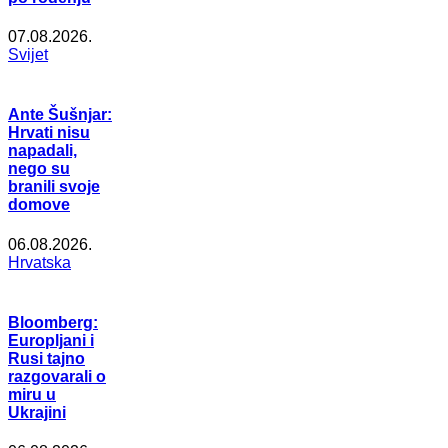
07.08.2026.
Svijet
Ante Šušnjar:
Hrvati nisu
napadali,
nego su
branili svoje
domove
06.08.2026.
Hrvatska
Bloomberg:
Europljani i
Rusi tajno
razgovarali o
miru u
Ukrajini