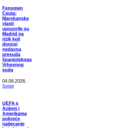
Fenomen
Ceuta:
Marokanske
vlasti
upozorile su
Madrid na
rizik koji
donosi
nedavna
presuda
španjolskoga
Vrhovnog
suda
04.08.2026.
Svijet
UEFA s
Azijom i
Amerikama
pokreće
natjecanje