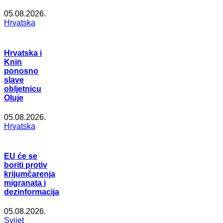
05.08.2026.
Hrvatska
Hrvatska i
Knin
ponosno
slave
obljetnicu
Oluje
05.08.2026.
Hrvatska
EU će se
boriti protiv
krijumčarenja
migranata i
dezinformacija
05.08.2026.
Svijet