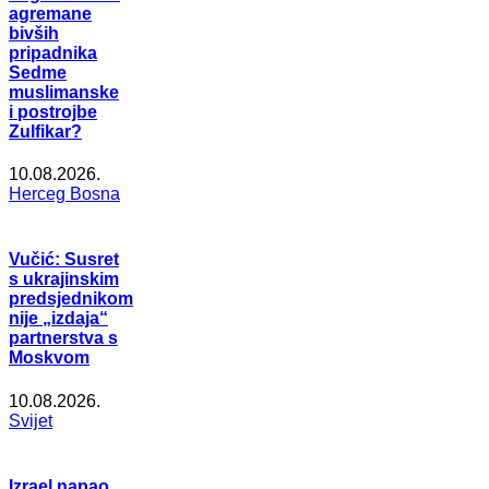
agremane
bivših
pripadnika
Sedme
muslimanske
i postrojbe
Zulfikar?
10.08.2026.
Herceg Bosna
Vučić: Susret
s ukrajinskim
predsjednikom
nije „izdaja“
partnerstva s
Moskvom
10.08.2026.
Svijet
Izrael napao