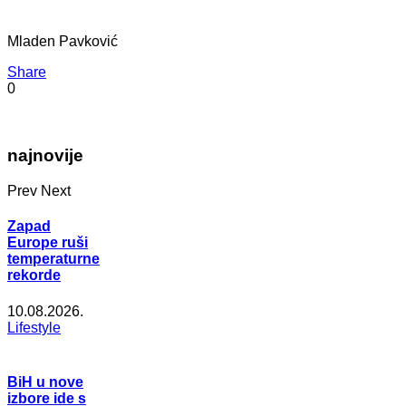
Mladen Pavković
Share
0
najnovije
Prev
Next
Zapad
Europe ruši
temperaturne
rekorde
10.08.2026.
Lifestyle
BiH u nove
izbore ide s