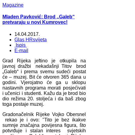
Magazine
Mladen Pavković: Brod „Galeb“
pretvaraju u novi Kumrovec!
14.04.2017.
Glas HRsvijeta
Ispis
E-mail
Grad Rijeka jeftino je otkupila na
javnoj dražbi nekadašnji Titov brod
„Galeb“ i prema svemu sudeći postat
će – muzej. Bit će otvoren 365 dana u
godini. Vjerojatno će ga u sklopu
nastavnih programa morati posjećivati
i učenici i studenti. Kažu da je brod bio
dio režima 20. stoljeća i da baš zbog
toga postaje muzej.
Gradonačelnik Rijeke Vojko Obersnel
rekao je i ovo: "Tito je bez ikakve
sumnje značajna povijesna figura, što
potvrđuje i stalan interes svjetskih