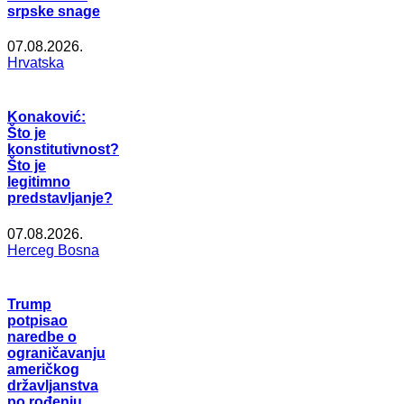
srpske snage
07.08.2026.
Hrvatska
Konaković:
Što je
konstitutivnost?
Što je
legitimno
predstavljanje?
07.08.2026.
Herceg Bosna
Trump
potpisao
naredbe o
ograničavanju
američkog
državljanstva
po rođenju