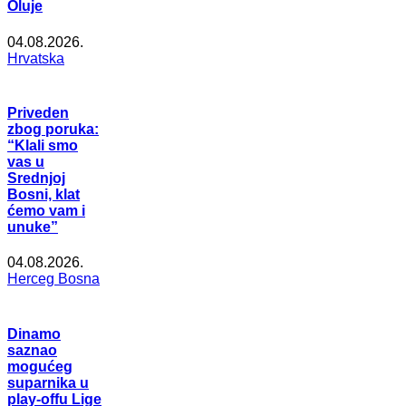
Oluje
04.08.2026.
Hrvatska
Priveden
zbog poruka:
“Klali smo
vas u
Srednjoj
Bosni, klat
ćemo vam i
unuke”
04.08.2026.
Herceg Bosna
Dinamo
saznao
mogućeg
suparnika u
play-offu Lige