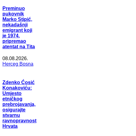
Preminuo
pukovnik
Marko Stipić,
nekadašnji
emigrant koji
je 1974.
pripremao
atentat na Tita
08.08.2026.
Herceg Bosna
Zdenko Ćosić
Konakoviću:
Umjesto
etničkog
prebrojavanja,
osigurajte
stvarnu
ravnopravnost
Hrvata