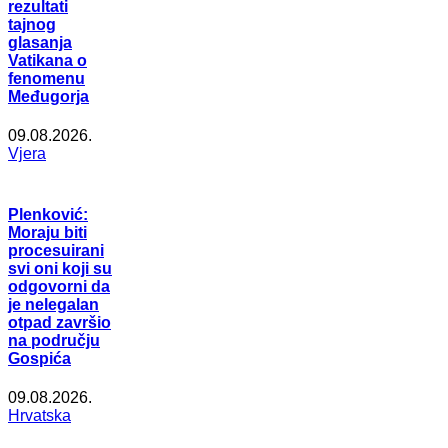
rezultati
tajnog
glasanja
Vatikana o
fenomenu
Međugorja
09.08.2026.
Vjera
Plenković:
Moraju biti
procesuirani
svi oni koji su
odgovorni da
je nelegalan
otpad završio
na području
Gospića
09.08.2026.
Hrvatska