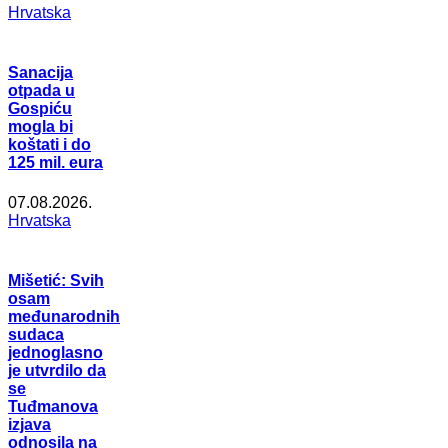
Hrvatska
Sanacija
otpada u
Gospiću
mogla bi
koštati i do
125 mil. eura
07.08.2026.
Hrvatska
Mišetić: Svih
osam
međunarodnih
sudaca
jednoglasno
je utvrdilo da
se
Tuđmanova
izjava
odnosila na