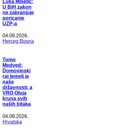
Luka Mišetić:
U BiH zakon
ne zabranjuje
poricanje
UZP-a
04.08.2026.
Herceg Bosna
Tomo
Medved:
Domovinski
rat temelj je
naše
državnosti, a
VRO Oluja
kruna svih
naših bitaka
04.08.2026.
Hrvatska