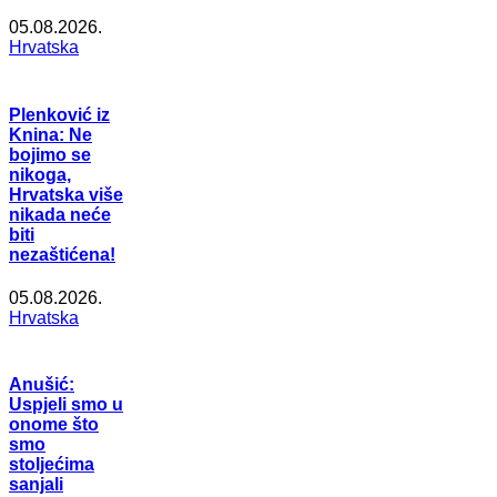
05.08.2026.
Hrvatska
Plenković iz
Knina: Ne
bojimo se
nikoga,
Hrvatska više
nikada neće
biti
nezaštićena!
05.08.2026.
Hrvatska
Anušić:
Uspjeli smo u
onome što
smo
stoljećima
sanjali