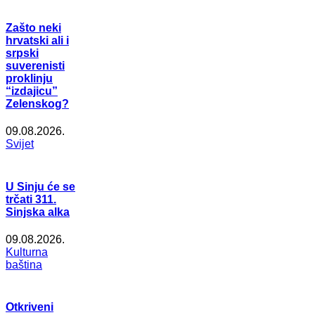
Zašto neki
hrvatski ali i
srpski
suverenisti
proklinju
“izdajicu”
Zelenskog?
09.08.2026.
Svijet
U Sinju će se
trčati 311.
Sinjska alka
09.08.2026.
Kulturna
baština
Otkriveni