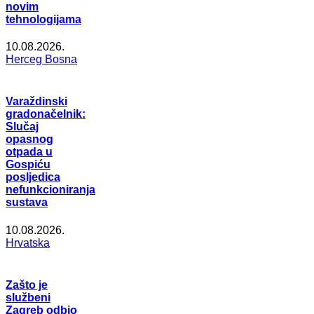
novim
tehnologijama
10.08.2026.
Herceg Bosna
Varaždinski
gradonačelnik:
Slučaj
opasnog
otpada u
Gospiću
posljedica
nefunkcioniranja
sustava
10.08.2026.
Hrvatska
Zašto je
službeni
Zagreb odbio