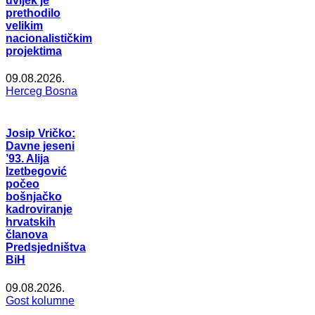
uvijek je
prethodilo
velikim
nacionalističkim
projektima
09.08.2026.
Herceg Bosna
Josip Vričko:
Davne jeseni
’93. Alija
Izetbegović
počeo
bošnjačko
kadroviranje
hrvatskih
članova
Predsjedništva
BiH
09.08.2026.
Gost kolumne