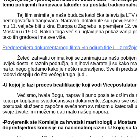
temu pobijenih franjevaca također su postala tradicionaln
Taj film snimila je naša buduća katolička televizija LTV (L
hercegovačkih franjevaca. Naravno, dotaknute su i povijesne o
mu 11. veljače biti u kinu Europa u Zagrebu, a premijera 12.
Mostaru u 19.00. Nakon toga već su uglavljena prikazivanja po
tako tih gradova ima sve više.
Predpremijera dokumentarnog filma »In odium fide i– Iz mržnje
Želeći zahvaliti onima koji se zanimaju za našu pobijenu 
uvijek dosta, s raznih područja, a njihovi stvaratelji su kako m
na to, nego gledamo kako je nešto napravljeno. Sve ih predsta
radovi dospiju do što većeg kruga ljudi.
-U kojoj je fazi proces beatifikacije koji vodi Vicepostulatu
Već smo, hvala Bogu, napravili puno posla te držim da smo 
kojoj prikupljamo svjedočanstva i dokumente. Zapravo sve ostal
postupak službeno započne svečanom sv. misom u katedrali u Mos
svoje živote, mi možemo dati malo našeg napora.
-Povjerenik ste Komisije za hrvatski martirologij u Mostar
dopredsjednik komisije na nacionalnoj razini. U kojoj su f