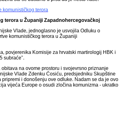
 komunističkog terora
g terora u Županiji Zapadnohercegovačkoj
jske Vlade, jednoglasno je usvojila Odluku o
tve komunističkog terora u Županiji
a, povjerenika Komisije za hrvatski martirologij HBK i
65 subraće".
a obitava na ovome prostoru i svojevrsno priznanje
anijske Vlade Zdenku Ćosiću, predsjedniku Skupštine
 na pripremi i donošenju ove odluke. Nadam se da je ovo
ucija vijeća Europe o osudi zločina komunizma - ukratko