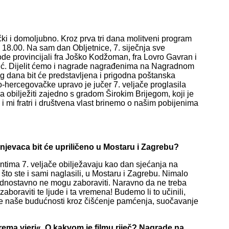
 i domoljubno. Kroz prva tri dana molitveni program
 18.00. Na sam dan Obljetnice, 7. siječnja sve
ode provincijali fra Joško Kodžoman, fra Lovro Gavran i
ović. Dijelit ćemo i nagrade nagrađenima na Nagradnom
g dana bit će predstavljena i prigodna poštanska
-hercegovačke upravo je jučer 7. veljače proglasila
 obilježiti zajedno s gradom Širokim Brijegom, koji je
a i mi fratri i društvena vlast brinemo o našim pobijenima
anjevaca bit će upriličeno u Mostaru i Zagrebu?
ma 7. veljače obilježavaju kao dan sjećanja na
 što ste i sami naglasili, u Mostaru i Zagrebu. Nimalo
 jednostavno ne mogu zaboraviti. Naravno da ne treba
aboraviti te ljude i ta vremena! Budemo li to učinili,
nje naše budućnosti kroz čišćenje pamćenja, suočavanje
 prema vjeri«. O kakvom je filmu riječ? Nagrade na