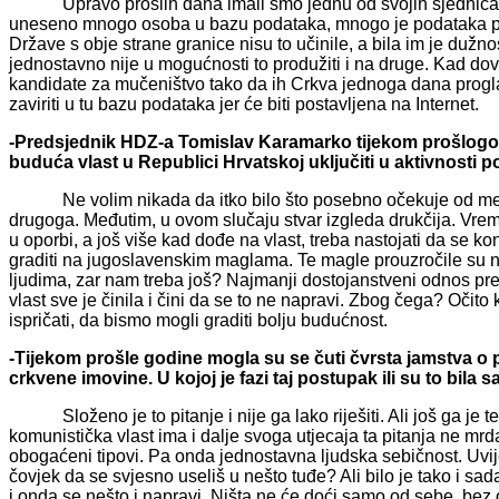
Upravo prošlih dana imali smo jednu od svojih sjednica te 
uneseno mnogo osoba u bazu podataka, mnogo je podataka pro
Države s obje strane granice nisu to učinile, a bila im je dužn
jednostavno nije u mogućnosti to produžiti i na druge. Kad do
kandidate za mučeništvo tako da ih Crkva jednoga dana progla
zaviriti u tu bazu podataka jer će biti postavljena na Internet.
-Predsjednik HDZ-a Tomislav Karamarko tijekom prošlogod
buduća vlast u Republici Hrvatskoj uključiti u aktivnosti 
Ne volim nikada da itko bilo što posebno očekuje od mene,
drugoga. Međutim, u ovom slučaju stvar izgleda drukčija. Vr
u oporbi, a još više kad dođe na vlast, treba nastojati da se
graditi na jugoslavenskim maglama. Te magle prouzročile su na
ljudima, zar nam treba još? Najmanji dostojanstveni odnos pr
vlast sve je činila i čini da se to ne napravi. Zbog čega? Očito k
ispričati, da bismo mogli graditi bolju budućnost.
-Tijekom prošle godine mogla su se čuti čvrsta jamstva o
crkvene imovine. U kojoj je fazi taj postupak ili su to bil
Složeno je to pitanje i nije ga lako riješiti. Ali još ga je te
komunistička vlast ima i dalje svoga utjecaja ta pitanja ne mrd
obogaćeni tipovi. Pa onda jednostavna ljudska sebičnost. Uvij
čovjek da se svjesno useliš u nešto tuđe? Ali bilo je tako i sa
i onda se nešto i napravi. Ništa ne će doći samo od sebe, bez