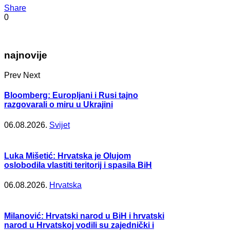
Share
0
najnovije
Prev
Next
Bloomberg: Europljani i Rusi tajno
razgovarali o miru u Ukrajini
06.08.2026.
Svijet
Luka Mišetić: Hrvatska je Olujom
oslobodila vlastiti teritorij i spasila BiH
06.08.2026.
Hrvatska
Milanović: Hrvatski narod u BiH i hrvatski
narod u Hrvatskoj vodili su zajednički i