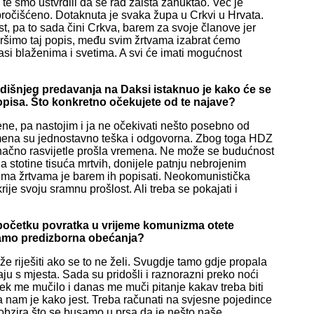
smo ustvrdili da se rad zaista zahuktao. Već je
čišćeno. Dotaknuta je svaka župa u Crkvi u Hrvata.
ost, pa to sada čini Crkva, barem za svoje članove jer
vršimo taj popis, među svim žrtvama izabrat ćemo
si blaženima i svetima. A svi će imati mogućnost
išnjeg predavanja na Daksi istaknuo je kako će se
popisa. Što konkretno očekujete od te najave?
 pa nastojim i ja ne očekivati nešto posebno od
emena su jednostavno teška i odgovorna. Zbog toga HDZ
 konačno rasvijetle prošla vremena. Ne može se budućnost
 stotine tisuća mrtvih, donijele patnju nebrojenim
ema žrtvama je barem ih popisati. Neokomunistička
rije svoju sramnu prošlost. Ali treba se pokajati i
 početku povratka u vrijeme komunizma otete
a samo predizborna obećanja?
že riješiti ako se to ne želi. Svugdje tamo gdje propala
aju s mjesta. Sada su pridošli i raznorazni preko noći
ek me mučilo i danas me muči pitanje kakav treba biti
da nam je kako jest. Treba računati na svjesne pojedince
 obzira što se busamo u prsa da je nešto naše.