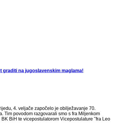
t graditi na jugoslavenskim maglama!
edu, 4. veljače započelo je obilježavanje 70.
ca. Tim povodom razgovarali smo s fra Miljenkom
i BK BiH te vicepostulatorom Vicepostulature "fra Leo