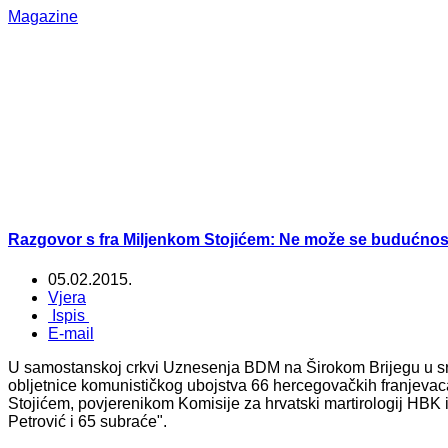
Magazine
Razgovor s fra Miljenkom Stojićem: Ne može se budućnos
05.02.2015.
Vjera
Ispis
E-mail
U samostanskoj crkvi Uznesenja BDM na Širokom Brijegu u srij
obljetnice komunističkog ubojstva 66 hercegovačkih franjeva
Stojićem, povjerenikom Komisije za hrvatski martirologij HBK 
Petrović i 65 subraće".