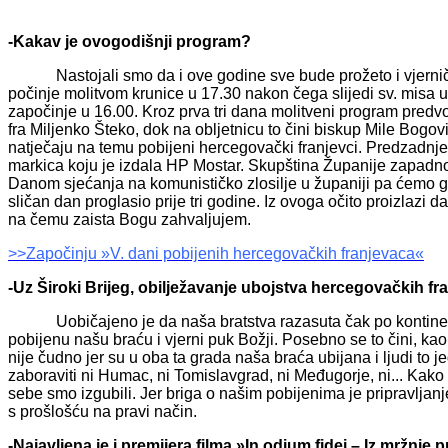
-Kakav je ovogodišnji program?
Nastojali smo da i ove godine sve bude prožeto i vjernički
počinje molitvom krunice u 17.30 nakon čega slijedi sv. misa u
započinje u 16.00. Kroz prva tri dana molitveni program predv
fra Miljenko Šteko, dok na obljetnicu to čini biskup Mile Bog
natječaju na temu pobijeni hercegovački franjevci. Predzadnje
markica koju je izdala HP Mostar. Skupština Županije zapadno
Danom sjećanja na komunističko zlosilje u županiji pa ćemo ga
sličan dan proglasio prije tri godine. Iz ovoga očito proizlazi d
na čemu zaista Bogu zahvaljujem.
>>Započinju »V. dani pobijenih hercegovačkih franjevaca«
-Uz Široki Brijeg, obilježavanje ubojstva hercegovačkih fr
Uobičajeno je da naša bratstva razasuta čak po kontinenti
pobijenu našu braću i vjerni puk Božji. Posebno se to čini, kao
nije čudno jer su u oba ta grada naša braća ubijana i ljudi to
zaboraviti ni Humac, ni Tomislavgrad, ni Međugorje, ni... Kako z
sebe smo izgubili. Jer briga o našim pobijenima je pripravlja
s prošlošću na pravi način.
-Najavljena je i premijera filma »In odium fidei – Iz mržnje