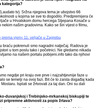
a kategorija?
audato tv). Sržna njegova tema je ubojstvo 66
kolnosti u kojima se sve to dogodilo. Predpremijera će
 veljače u Hrvatskom domu hercega Stjepana Kosače u
 nekim našim gradovima. Kako se širi vijest o filmu,
 prema vjeri« 11. veljače u Zagrebu
braću pokrenuli smo nagradni natječaj. Radova je
ajstori u tom poslu tako i početnici. Ne gledamo nikada
vljamo na našem portalu pobijeni.info tako da njihovi
ra?
negdje pri kraju ove prve i najzahtjevnije faze u
o se temelji na ovoj fazi. Bit će to zaista događaj kada
taru. Isplati se žrtvovati za taj dan. Oni su dali
sko-duvanjskoj i Trebinjsko-mrkanskoj biskupiji te
azi pripremne aktivnosti za popis žrtava?