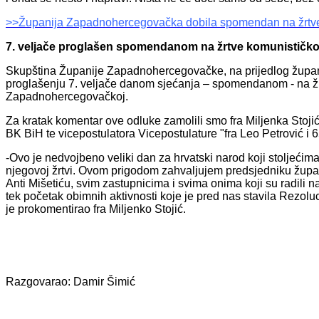
>>Županija Zapadnohercegovačka dobila spomendan na žrtve
7. veljače proglašen spomendanom na žrtve komunističko
Skupština Županije Zapadnohercegovačke, na prijedlog župani
proglašenju 7. veljače danom sjećanja – spomendanom - na žr
Zapadnohercegovačkoj.
Za kratak komentar ove odluke zamolili smo fra Miljenka Stojić
BK BiH te vicepostulatora Vicepostulature "fra Leo Petrović i 
-Ovo je nedvojbeno veliki dan za hrvatski narod koji stoljećim
njegovoj žrtvi. Ovom prigodom zahvaljujem predsjedniku žup
Anti Mišetiću, svim zastupnicima i svima onima koji su radili
tek početak obimnih aktivnosti koje je pred nas stavila Rezol
je prokomentirao fra Miljenko Stojić.
Razgovarao: Damir Šimić