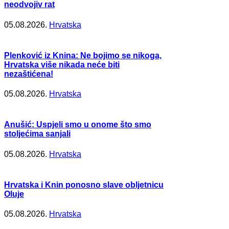
neodvojiv rat
05.08.2026.
Hrvatska
Plenković iz Knina: Ne bojimo se nikoga,
Hrvatska više nikada neće biti
nezaštićena!
05.08.2026.
Hrvatska
Anušić: Uspjeli smo u onome što smo
stoljećima sanjali
05.08.2026.
Hrvatska
Hrvatska i Knin ponosno slave obljetnicu
Oluje
05.08.2026.
Hrvatska