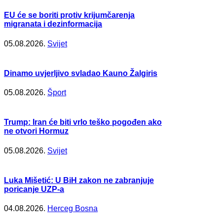
EU će se boriti protiv krijumčarenja
migranata i dezinformacija
05.08.2026.
Svijet
Dinamo uvjerljivo svladao Kauno Žalgiris
05.08.2026.
Šport
Trump: Iran će biti vrlo teško pogođen ako
ne otvori Hormuz
05.08.2026.
Svijet
Luka Mišetić: U BiH zakon ne zabranjuje
poricanje UZP-a
04.08.2026.
Herceg Bosna