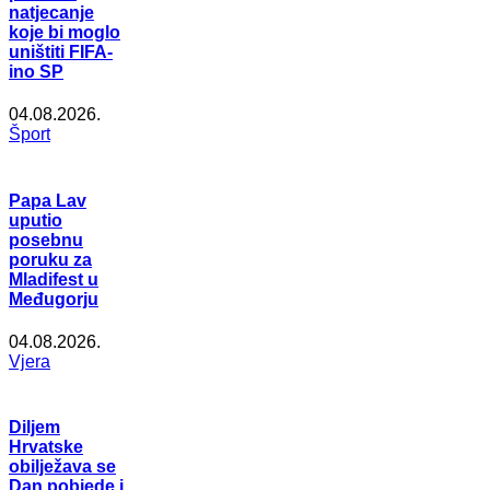
natjecanje
koje bi moglo
uništiti FIFA-
ino SP
04.08.2026.
Šport
Papa Lav
uputio
posebnu
poruku za
Mladifest u
Međugorju
04.08.2026.
Vjera
Diljem
Hrvatske
obilježava se
Dan pobjede i