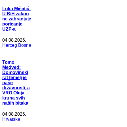
Luka Mišetić:
U BiH zakon
ne zabranjuje
poricanje
UZP-a
04.08.2026.
Herceg Bosna
Tomo
Medved:
Domovinski
rat temelj je
naše
državnosti, a
VRO Oluja
kruna svih
naših bitaka
04.08.2026.
Hrvatska