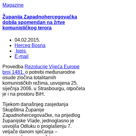
Magazine
Županija Zapadnohercegovačka
dobila spomendan na žrtve
komunističkog terora
04.02.2015.
Herceg Bosna
Ispis
E-mail
Provedba
Rezolucije Vijeća Europe
broj 1481.
o potrebi međunarodne
osude zločina totalitarnih
komunističkih režima, usvojena 25.
siječnja 2006. u Strasbourgu, otpočela
je i na prostoru BiH.
Tijekom današnjeg zasjedanja
Skupština Županije
Zapadnohercegovačke, na prijedlog
županijske Vlade, jednoglasno je
usvojila Odluku o proglašenju 7.
veljače danom sjećanja –