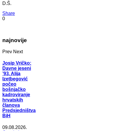
D.Š.
Share
0
najnovije
Prev
Next
Josip Vričko:
Davne jeseni
’93. Alija
Izetbegović
počeo
bošnjačko
kadroviranje
hrvatskih
članova
Predsjedništva
BiH
09.08.2026.