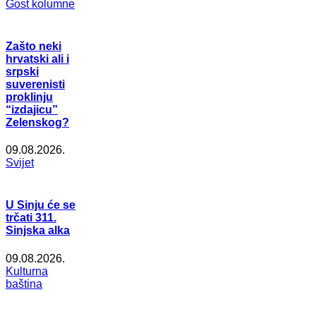
Gost kolumne
Zašto neki
hrvatski ali i
srpski
suverenisti
proklinju
“izdajicu”
Zelenskog?
09.08.2026.
Svijet
U Sinju će se
trčati 311.
Sinjska alka
09.08.2026.
Kulturna
baština