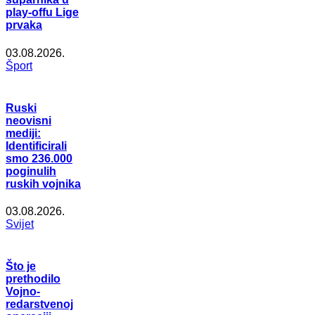
play-offu Lige
prvaka
03.08.2026.
Šport
Ruski
neovisni
mediji:
Identificirali
smo 236.000
poginulih
ruskih vojnika
03.08.2026.
Svijet
Što je
prethodilo
Vojno-
redarstvenoj