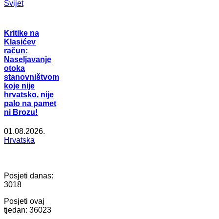
Svijet
Kritike na
Klasićev
račun:
Naseljavanje
otoka
stanovništvom
koje nije
hrvatsko, nije
palo na pamet
ni Brozu!
01.08.2026.
Hrvatska
Posjeti danas:
3018
Posjeti ovaj
tjedan:
36023