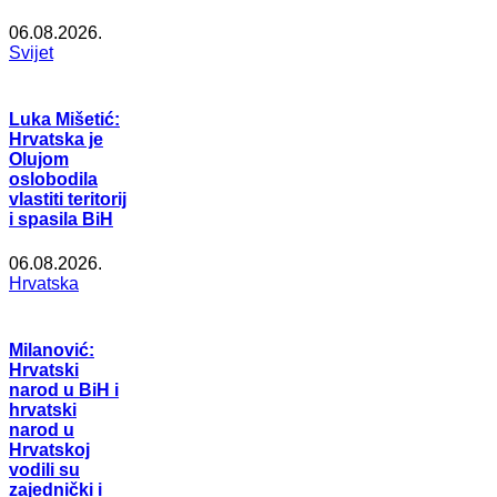
06.08.2026.
Svijet
Luka Mišetić:
Hrvatska je
Olujom
oslobodila
vlastiti teritorij
i spasila BiH
06.08.2026.
Hrvatska
Milanović:
Hrvatski
narod u BiH i
hrvatski
narod u
Hrvatskoj
vodili su
zajednički i