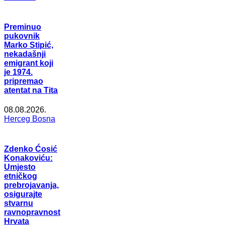
Preminuo
pukovnik
Marko Stipić,
nekadašnji
emigrant koji
je 1974.
pripremao
atentat na Tita
08.08.2026.
Herceg Bosna
Zdenko Ćosić
Konakoviću:
Umjesto
etničkog
prebrojavanja,
osigurajte
stvarnu
ravnopravnost
Hrvata