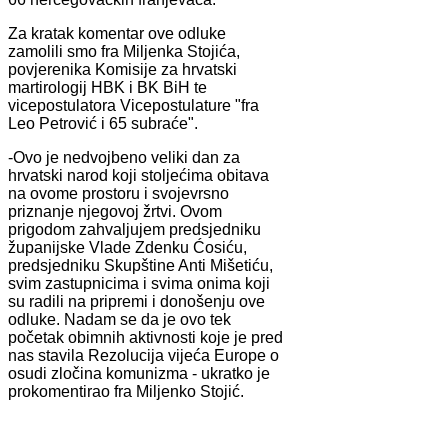
Za kratak komentar ove odluke
zamolili smo fra Miljenka Stojića,
povjerenika Komisije za hrvatski
martirologij HBK i BK BiH te
vicepostulatora Vicepostulature "fra
Leo Petrović i 65 subraće".
-Ovo je nedvojbeno veliki dan za
hrvatski narod koji stoljećima obitava
na ovome prostoru i svojevrsno
priznanje njegovoj žrtvi. Ovom
prigodom zahvaljujem predsjedniku
županijske Vlade Zdenku Ćosiću,
predsjedniku Skupštine Anti Mišetiću,
svim zastupnicima i svima onima koji
su radili na pripremi i donošenju ove
odluke. Nadam se da je ovo tek
početak obimnih aktivnosti koje je pred
nas stavila Rezolucija vijeća Europe o
osudi zločina komunizma - ukratko je
prokomentirao fra Miljenko Stojić.