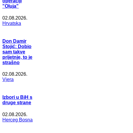
operaciji
"Oluja"
02.08.2026.
Hrvatska
Don Damir
Stojić: Dobio
sam takve
prijetnje, to je
strašno
02.08.2026.
Vjera
Izbori u BiH s
druge strane
02.08.2026.
Herceg Bosna