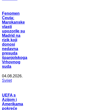
Fenomen
Ceuta:
Marokanske
vlasti
upozorile su
Madrid na
rizik koji
donosi
nedavna
presuda
španjolskoga
Vrhovnog
suda
04.08.2026.
Svijet
UEFA s
Azijom i
Amerikama
pokreće