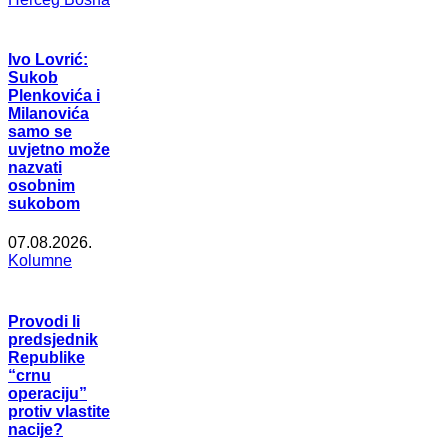
Ivo Lovrić:
Sukob
Plenkovića i
Milanovića
samo se
uvjetno može
nazvati
osobnim
sukobom
07.08.2026.
Kolumne
Provodi li
predsjednik
Republike
“crnu
operaciju”
protiv vlastite
nacije?