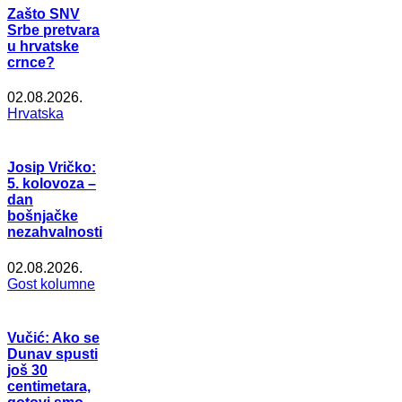
Zašto SNV
Srbe pretvara
u hrvatske
crnce?
02.08.2026.
Hrvatska
Josip Vričko:
5. kolovoza –
dan
bošnjačke
nezahvalnosti
02.08.2026.
Gost kolumne
Vučić: Ako se
Dunav spusti
još 30
centimetara,