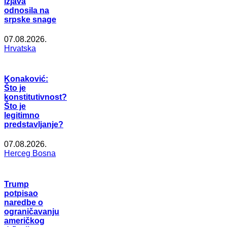
izjava
odnosila na
srpske snage
07.08.2026.
Hrvatska
Konaković:
Što je
konstitutivnost?
Što je
legitimno
predstavljanje?
07.08.2026.
Herceg Bosna
Trump
potpisao
naredbe o
ograničavanju
američkog