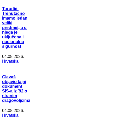
Turudić:
Trenutačno
imamo jedan
veliki
predmet, a u
njega je
uključena i
nacionalna
sigurnost
04.08.2026.
Hrvatska
Glavaš
objavio tajni
dokument
SIS-a iz ’92 o
stranim
dragovoljcima
04.08.2026.
Hrvatska