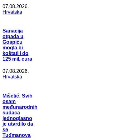
07.08.2026.
Hrvatska
Sanacija
otpada u
Gospiću
mogla bi
koštati i do
125 mil. eura
07.08.2026.
Hrvatska
Mišetić: Svih
osam
međunarodnih
sudaca
jednoglasno
je utvrdilo da
se
Tuđmanova