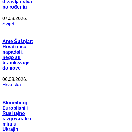
državljanstva
po rođenju
07.08.2026.
Svijet
Ante Šušnjar:
Hrvati nisu
napadali,
nego su
branili svoje
domove
06.08.2026.
Hrvatska
Bloomberg:
Europljani i
Rusi tajno
razgovarali o
miru u
Ukrajini