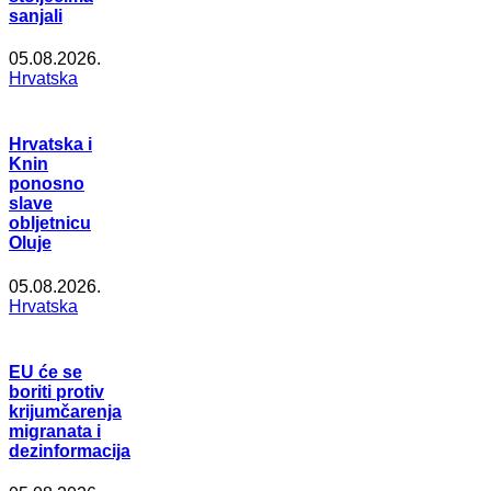
sanjali
05.08.2026.
Hrvatska
Hrvatska i
Knin
ponosno
slave
obljetnicu
Oluje
05.08.2026.
Hrvatska
EU će se
boriti protiv
krijumčarenja
migranata i
dezinformacija