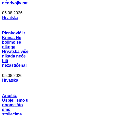
neodvojiv rat
05.08.2026.
Hrvatska
Plenković iz
Knina: Ne
bojimo se
nikoga,
Hrvatska više
nikada neće
biti
nezaštićena!
05.08.2026.
Hrvatska
Anušić:
Uspjeli smo u
onome što
smo
stoljećima