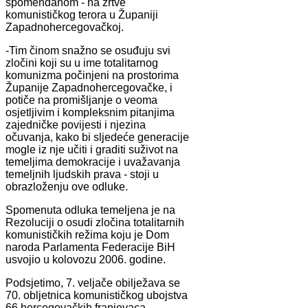
spomendanom - na žrtve
komunističkog terora u Županiji
Zapadnohercegovačkoj.
-Tim činom snažno se osuđuju svi
zločini koji su u ime totalitarnog
komunizma počinjeni na prostorima
Županije Zapadnohercegovačke, i
potiče na promišljanje o veoma
osjetljivim i kompleksnim pitanjima
zajedničke povijesti i njezina
očuvanja, kako bi sljedeće generacije
mogle iz nje učiti i graditi suživot na
temeljima demokracije i uvažavanja
temeljnih ljudskih prava - stoji u
obrazloženju ove odluke.
Spomenuta odluka temeljena je na
Rezoluciji o osudi zločina totalitarnih
komunističkih režima koju je Dom
naroda Parlamenta Federacije BiH
usvojio u kolovozu 2006. godine.
Podsjetimo, 7. veljače obilježava se
70. obljetnica komunističkog ubojstva
66 hercegovačkih franjevaca.