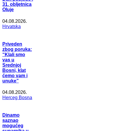
31. obljetnica
Oluje
04.08.2026.
Hrvatska
Priveden
zbog poruka:
“Klali smo
vas u
Srednjoj
Bosni, klat
ćemo vam i
unuke”
04.08.2026.
Herceg Bosna
Dinamo
saznao
mogućeg
suparnika u