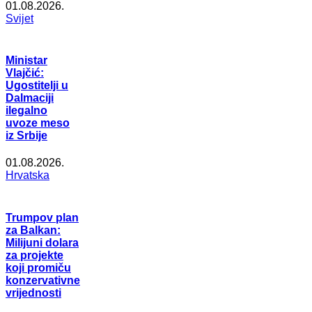
01.08.2026.
Svijet
Ministar
Vlajčić:
Ugostitelji u
Dalmaciji
ilegalno
uvoze meso
iz Srbije
01.08.2026.
Hrvatska
Trumpov plan
za Balkan:
Milijuni dolara
za projekte
koji promiču
konzervativne
vrijednosti