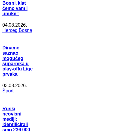
Bosni, klat
ćemo vam i
unuke”
04.08.2026.
Herceg Bosna
Dinamo
saznao
mogućeg
suparnika u
play-offu Lige
prvaka
03.08.2026.
Šport
Ruski
neovisni
mediji:
Identificirali
smo 236.000