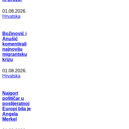
01.08.2026.
Hrvatska
Božinović i
Anušić
komentirali
najnoviju
migrantsku
krizu
01.08.2026.
Hrvatska
Najgori
političar u
poslijeratnoj
Europi bila je
Angela
Merkel