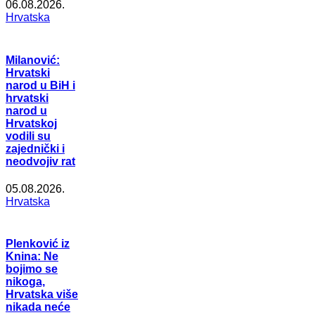
06.08.2026.
Hrvatska
Milanović:
Hrvatski
narod u BiH i
hrvatski
narod u
Hrvatskoj
vodili su
zajednički i
neodvojiv rat
05.08.2026.
Hrvatska
Plenković iz
Knina: Ne
bojimo se
nikoga,
Hrvatska više
nikada neće