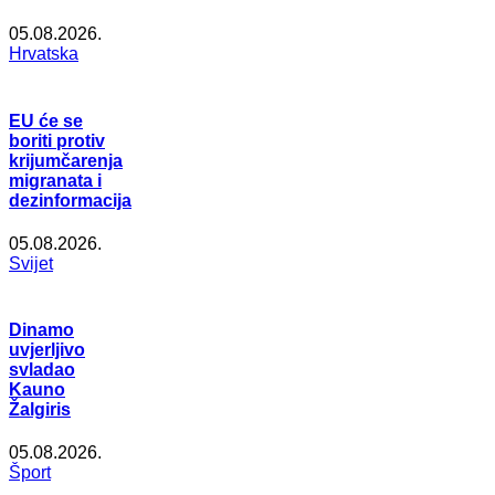
05.08.2026.
Hrvatska
EU će se
boriti protiv
krijumčarenja
migranata i
dezinformacija
05.08.2026.
Svijet
Dinamo
uvjerljivo
svladao
Kauno
Žalgiris
05.08.2026.
Šport