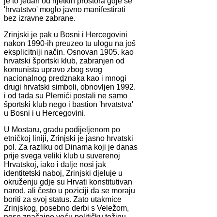
je to jedan od rijetkih prostora gdje se
'hrvatstvo' moglo javno manifestirati
bez izravne zabrane.
Zrinjski je pak u Bosni i Hercegovini
nakon 1990-ih preuzeo tu ulogu na još
eksplicitniji način. Osnovan 1905. kao
hrvatski športski klub, zabranjen od
komunista upravo zbog svog
nacionalnog predznaka kao i mnogi
drugi hrvatski simboli, obnovljen 1992.
i od tada su Plemići postali ne samo
športski klub nego i bastion 'hrvatstva'
u Bosni i u Hercegovini.
U Mostaru, gradu podijeljenom po
etničkoj liniji, Zrinjski je jasno hrvatski
pol. Za razliku od Dinama koji je danas
prije svega veliki klub u suverenoj
Hrvatskoj, iako i dalje nosi jak
identitetski naboj, Zrinjski djeluje u
okruženju gdje su Hrvati konstitutivan
narod, ali često u poziciji da se moraju
boriti za svoj status. Zato utakmice
Zrinjskog, posebno derbi s Veležom,
nose značajno veću političku težinu