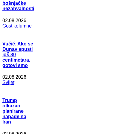
bošnjačke
nezahvalnosti
02.08.2026.
Gost kolumne
Vučić: Ako se
Dunav spusti
još 30
centimetara,
gotovi smo
02.08.2026.
Svijet
Trump
otkazao
planirane
napade na
Iran
02.08.2026.