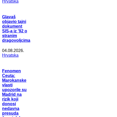
Hrvatska
Glavaš
objavio tajni
dokument
SIS-a iz ’92 o
stranim
dragovoljcima
04.08.2026.
Hrvatska
Fenomen
Ceuta:
Marokanske
vlasti
upozorile su
Madrid na
rizik koji
donosi
nedavna
presuda