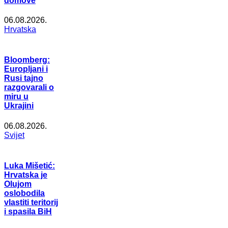
domove
06.08.2026.
Hrvatska
Bloomberg:
Europljani i
Rusi tajno
razgovarali o
miru u
Ukrajini
06.08.2026.
Svijet
Luka Mišetić:
Hrvatska je
Olujom
oslobodila
vlastiti teritorij
i spasila BiH