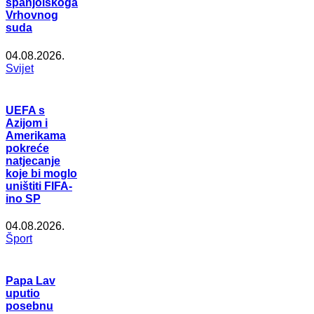
španjolskoga
Vrhovnog
suda
04.08.2026.
Svijet
UEFA s
Azijom i
Amerikama
pokreće
natjecanje
koje bi moglo
uništiti FIFA-
ino SP
04.08.2026.
Šport
Papa Lav
uputio
posebnu