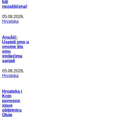
biti
nezaštićena!
05.08.2026.
Hrvatska
Anušić:
Uspjeli smo u
onome što
smo
stoljećima
sanjali
05.08.2026.
Hrvatska
Hrvatska i
Knin
ponosno
slave
obljetnicu
Oluje