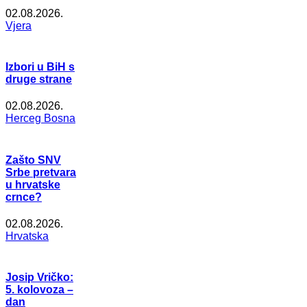
02.08.2026.
Vjera
Izbori u BiH s
druge strane
02.08.2026.
Herceg Bosna
Zašto SNV
Srbe pretvara
u hrvatske
crnce?
02.08.2026.
Hrvatska
Josip Vričko:
5. kolovoza –
dan