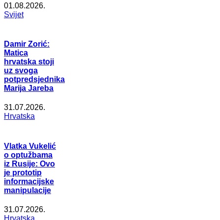
01.08.2026.
Svijet
Damir Zorić:
Matica
hrvatska stoji
uz svoga
potpredsjednika
Marija Jareba
31.07.2026.
Hrvatska
Vlatka Vukelić
o optužbama
iz Rusije: Ovo
je prototip
informacijske
manipulacije
31.07.2026.
Hrvatska