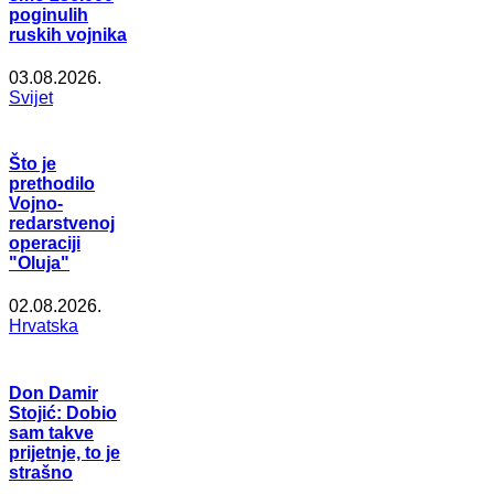
poginulih
ruskih vojnika
03.08.2026.
Svijet
Što je
prethodilo
Vojno-
redarstvenoj
operaciji
"Oluja"
02.08.2026.
Hrvatska
Don Damir
Stojić: Dobio
sam takve
prijetnje, to je
strašno