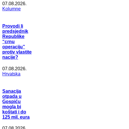
07.08.2026.
Kolumne
Provodi li
predsjednik
Republike
“crnu
operaciju”
protiv vlastite
nacije?
07.08.2026.
Hrvatska
Sanacija
otpada u
Gospiću
mogla bi
koštati i do
125 mil. eura
07.08.2026.