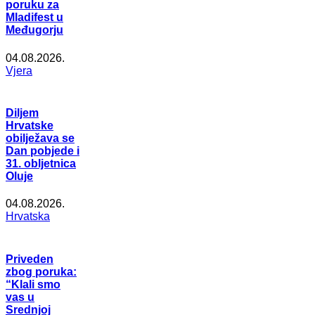
poruku za
Mladifest u
Međugorju
04.08.2026.
Vjera
Diljem
Hrvatske
obilježava se
Dan pobjede i
31. obljetnica
Oluje
04.08.2026.
Hrvatska
Priveden
zbog poruka:
“Klali smo
vas u
Srednjoj