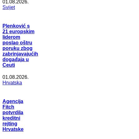
01.08.2026.
Svijet
Plenković s
21 europskim
liderom
poslao oštru
poruku zbog
zabrinjavajućih
događaja u
Ceuti
01.08.2026.
Hrvatska
Agencija
Fitch
potvrdila
kreditni
rejting
Hrvatske