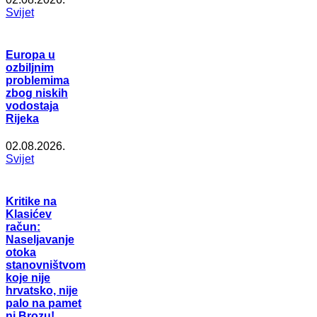
Svijet
Europa u
ozbiljnim
problemima
zbog niskih
vodostaja
Rijeka
02.08.2026.
Svijet
Kritike na
Klasićev
račun:
Naseljavanje
otoka
stanovništvom
koje nije
hrvatsko, nije
palo na pamet
ni Brozu!