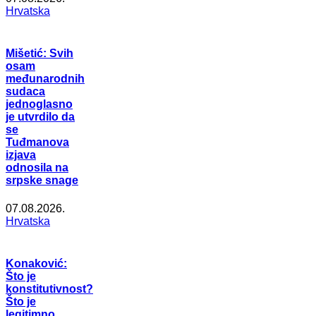
Hrvatska
Mišetić: Svih
osam
međunarodnih
sudaca
jednoglasno
je utvrdilo da
se
Tuđmanova
izjava
odnosila na
srpske snage
07.08.2026.
Hrvatska
Konaković:
Što je
konstitutivnost?
Što je
legitimno