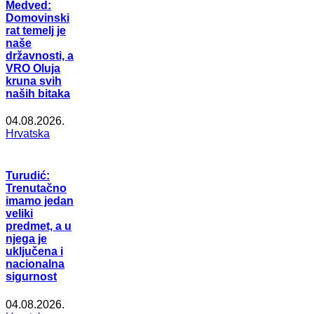
Medved:
Domovinski
rat temelj je
naše
državnosti, a
VRO Oluja
kruna svih
naših bitaka
04.08.2026.
Hrvatska
Turudić:
Trenutačno
imamo jedan
veliki
predmet, a u
njega je
uključena i
nacionalna
sigurnost
04.08.2026.