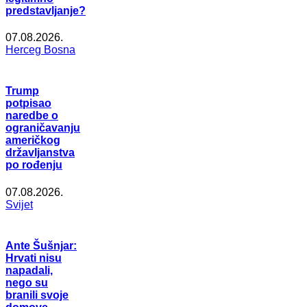
predstavljanje?
07.08.2026.
Herceg Bosna
Trump
potpisao
naredbe o
ograničavanju
američkog
državljanstva
po rođenju
07.08.2026.
Svijet
Ante Šušnjar:
Hrvati nisu
napadali,
nego su
branili svoje