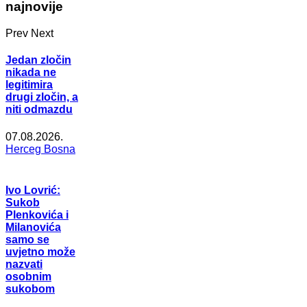
najnovije
Prev
Next
Jedan zločin
nikada ne
legitimira
drugi zločin, a
niti odmazdu
07.08.2026.
Herceg Bosna
Ivo Lovrić:
Sukob
Plenkovića i
Milanovića
samo se
uvjetno može
nazvati
osobnim
sukobom