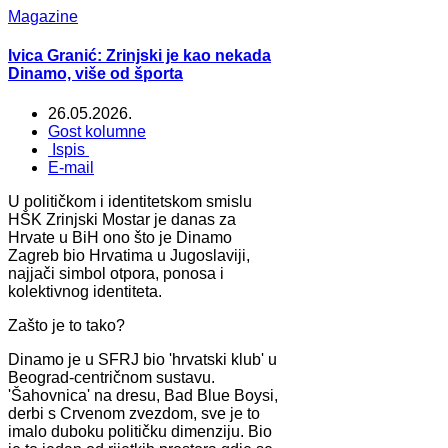
Magazine
Ivica Granić: Zrinjski je kao nekada
Dinamo, više od športa
26.05.2026.
Gost kolumne
Ispis
E-mail
U političkom i identitetskom smislu
HŠK Zrinjski Mostar je danas za
Hrvate u BiH ono što je Dinamo
Zagreb bio Hrvatima u Jugoslaviji,
najjači simbol otpora, ponosa i
kolektivnog identiteta.
Zašto je to tako?
Dinamo je u SFRJ bio 'hrvatski klub' u
Beograd-centričnom sustavu.
'Šahovnica' na dresu, Bad Blue Boysi,
derbi s Crvenom zvezdom, sve je to
imalo duboku političku dimenziju. Bio