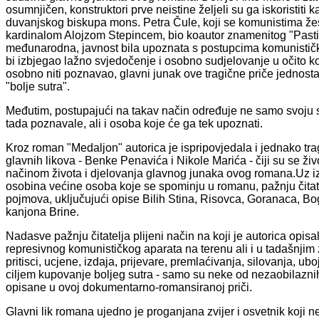
osumnjičen, konstruktori prve neistine željeli su ga iskoristit
duvanjskog biskupa mons. Petra Čule, koji se komunistima žes
kardinalom Alojzom Stepincem, bio koautor znamenitog "Pastir
međunarodna, javnost bila upoznata s postupcima komunističk
bi izbjegao lažno svjedočenje i osobno sudjelovanje u očito 
osobno niti poznavao, glavni junak ove tragične priče jednost
"bolje sutra".
Međutim, postupajući na takav način određuje ne samo svoju s
tada poznavale, ali i osoba koje će ga tek upoznati.
Kroz roman "Medaljon" autorica je ispripovjedala i jednako tra
glavnih likova - Benke Penavića i Nikole Marića - čiji su se živ
načinom života i djelovanja glavnog junaka ovog romana.Uz izn
osobina većine osoba koje se spominju u romanu, pažnju čitatel
pojmova, uključujući opise Bilih Stina, Risovca, Goranaca, Bogo
kanjona Brine.
Nadasve pažnju čitatelja plijeni način na koji je autorica opis
represivnog komunističkog aparata na terenu ali i u tadašnjim
pritisci, ucjene, izdaja, prijevare, premlaćivanja, silovanja, u
ciljem kupovanje boljeg sutra - samo su neke od nezaobilazni
opisane u ovoj dokumentarno-romansiranoj priči.
Glavni lik romana ujedno je proganjana zvijer i osvetnik koji 