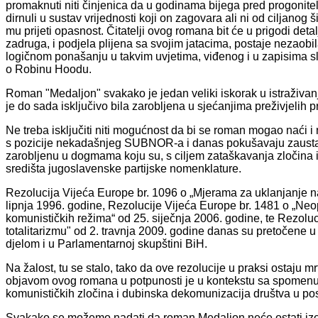
promaknuti niti činjenica da u godinama bijega pred progonitel
dirnuli u sustav vrijednosti koji on zagovara ali ni od ciljano
mu prijeti opasnost. Čitatelji ovog romana bit će u prigodi deta
zadruga, i podjela plijena sa svojim jatacima, postaje nezaobil
logičnom ponašanju u takvim uvjetima, viđenog i u zapisima sl
o Robinu Hoodu.
Roman "Medaljon" svakako je jedan veliki iskorak u istraživanj
je do sada isključivo bila zarobljena u sjećanjima preživjelih p
Ne treba isključiti niti mogućnost da bi se roman mogao naći i n
s pozicije nekadašnjeg SUBNOR-a i danas pokušavaju zaustaviti
zarobljenu u dogmama koju su, s ciljem zataškavanja zločina i
središta jugoslavenske partijske nomenklature.
Rezolucija Vijeća Europe br. 1096 o „Mjerama za uklanjanje nas
lipnja 1996. godine, Rezolucije Vijeća Europe br. 1481 o „Ne
komunističkih režima“ od 25. siječnja 2006. godine, te Rezolu
totalitarizmu" od 2. travnja 2009. godine danas su pretočene 
djelom i u Parlamentarnoj skupštini BiH.
Na žalost, tu se stalo, tako da ove rezolucije u praksi ostaju m
objavom ovog romana u potpunosti je u kontekstu sa spomenuti
komunističkih zločina i dubinska dekomunizacija društva u p
Svakako se možemo nadati da roman Medaljon neće ostati izolir