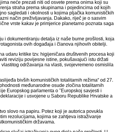
jima neće prezati niti od osvete prema onima koji su
g širenja straha prema skupinama i pojedincima od kojih
ljno sagledati i okolnosti u kojima pljačka komunističkih
azni način preživljavanja. Dakako, riječ je o sasvim
ične vrste kakav je primjerice planetarno poznata saga
u i dokumentiranju detalja iz naše burne prošlosti, koja
rotagonista ovih događaja i članova njihovih obitelji.
a udaru kritike tzv. higijeničara društvenih procesa koji
 reviziju povijesne istine, pokušavajući istu držati
 vlastitog održavanja na vlasti, svojevremeno osmislila
lijeđa bivših komunističkih totalitarnih režima“ od 27.
ophodnosti međunarodne osude zločina totalitarnih
cije Europskog parlamenta o "Europskoj savjesti i
u deklaracije i usvojene u Saboru Republike Hrvatske a
rtvo slovo na papiru. Potez koji je autorica povukla
m rezolucijama, kojima se zahtjeva istraživanje
ostkomunističkim državama.
an slučaj istraživanja ovog djela naše prošlosti. U