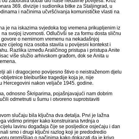
ala od zaborava dobar dio naše nedavne povijesti. Kroz
ara 369. divizije i sudionika bitke za Staljingrad, u
odinama i načinima učvršćivanja komunističke vlasti na
ena je na iskazima svjedoka tog vremena prikupljenim iz
i na svojoj izvornosti. Odlučivši se za formu dosta sličnu
oji govore o nemirnom vremenu na nekadašnjoj
aze cijelog niza osoba stavila u povijesni kontekst i
ahu. Razlika između Araličinog pristupa i pristupa Anite
pisac više služio arhivskom građom, dok se Anita u
vremena.
i ali i dragocjeno povijesno štivo o neistraženom djelu
obljetnice bleiburške tragedije koja je, nije
i u Hercegovini nakon veljače 1945. godine.
rima, odnosno Škriparima, pojašnjavajući nam dobrim
lučili odmetnuti u šumu i otvoreno suprotstaviti
m slučaju bila ključna dva detalja. Prvi je lažna
ga vidimo primjer kako konstruirana tvrdnja o
elu lavinu događaja čije se posljedice osjećaju i dan
li smo i drugi ključni razlog koji je predodredio
oru promišljao o načinima kako dokazati da je krivo