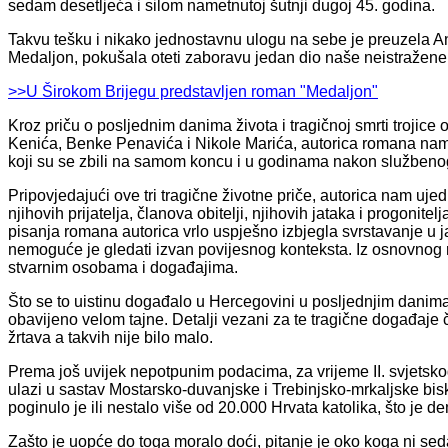
sedam desetljeća i silom nametnutoj šutnji dugoj 45. godina.
Takvu tešku i nikako jednostavnu ulogu na sebe je preuzela Ani
Medaljon, pokušala oteti zaboravu jedan dio naše neistražene 
>>U Širokom Brijegu predstavljen roman "Medaljon"
Kroz priču o posljednim danima života i tragičnoj smrti trojice
Kenića, Benke Penavića i Nikole Marića, autorica romana nam 
koji su se zbili na samom koncu i u godinama nakon službenog 
Pripovjedajući ove tri tragične životne priče, autorica nam ujedn
njihovih prijatelja, članova obitelji, njihovih jataka i progonitel
pisanja romana autorica vrlo uspješno izbjegla svrstavanje u j
nemoguće je gledati izvan povijesnog konteksta. Iz osnovnog r
stvarnim osobama i događajima.
Što se to uistinu događalo u Hercegovini u posljednjim danima 
obavijeno velom tajne. Detalji vezani za te tragične događaje č
žrtava a takvih nije bilo malo.
Prema još uvijek nepotpunim podacima, za vrijeme II. svjetsko
ulazi u sastav Mostarsko-duvanjske i Trebinjsko-mrkaljske bis
poginulo je ili nestalo više od 20.000 Hrvata katolika, što je d
Zašto je uopće do toga moralo doći, pitanje je oko koga ni sedam