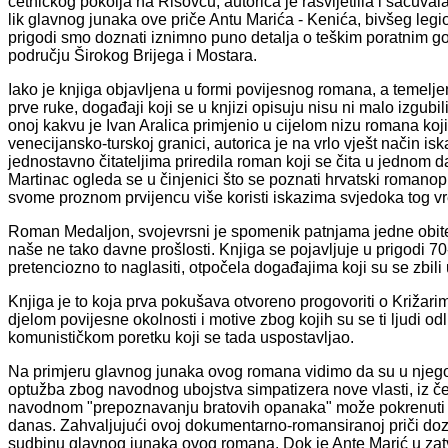
četničkog pokolja na Risovcu, autorica je rasvijetlila i sačuv
lik glavnog junaka ove priče Antu Marića - Kenića, bivšeg legion
prigodi smo doznati iznimno puno detalja o teškim poratnim g
području Širokog Brijega i Mostara.
Iako je knjiga objavljena u formi povijesnog romana, a temelj
prve ruke, događaji koji se u knjizi opisuju nisu ni malo izgubil
onoj kakvu je Ivan Aralica primjenio u cijelom nizu romana k
venecijansko-turskoj granici, autorica je na vrlo vješt način isk
jednostavno čitateljima priredila roman koji se čita u jednom d
Martinac ogleda se u činjenici što se poznati hrvatski romano
svome proznom prvijencu više koristi iskazima svjedoka tog 
Roman Medaljon, svojevrsni je spomenik patnjama jedne obitelj
naše ne tako davne prošlosti. Knjiga se pojavljuje u prigodi 70-
pretenciozno to naglasiti, otpočela događajima koji su se zbil
Knjiga je to koja prva pokušava otvoreno progovoriti o Križa
djelom povijesne okolnosti i motive zbog kojih su se ti ljudi od
komunističkom poretku koji se tada uspostavljao.
Na primjeru glavnog junaka ovog romana vidimo da su u njegovo
optužba zbog navodnog ubojstva simpatizera nove vlasti, iz če
navodnom "prepoznavanju bratovih opanaka" može pokrenuti cij
danas. Zahvaljujući ovoj dokumentarno-romansiranoj priči dozna
sudbinu glavnog junaka ovog romana. Dok je Ante Marić u zatv