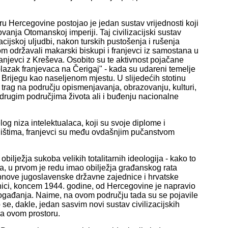
 Hercegovine postojao je jedan sustav vrijednosti koji
anja Otomanskoj imperiji. Taj civilizacijski sustav
acijskoj uljudbi, nakon turskih pustošenja i rušenja
 održavali makarski biskupi i franjevci iz samostana u
anjevci z Kreševa. Osobito su te aktivnost pojačane
lazak franjevaca na Čerigaj" - kada su udareni temelje
m Brijegu kao naseljenom mjestu. U slijedećih stotinu
v trag na području opismenjavanja, obrazovanju, kulturi,
 i drugim područjima života ali i buđenju nacionalne
og niza intelektualaca, koji su svoje diplome i
edištima, franjevci su među ovdašnjim pučanstvom
bilježja sukoba velikih totalitarnih ideologija - kako to
a, u prvom je redu imao obilježja građanskog rata
nove jugoslavenske državne zajednice i hrvatske
šnici, koncem 1944. godine, od Hercegovine je napravio
h događanja. Naime, na ovom području tada su se pojavile
e, dakle, jedan sasvim novi sustav civilizacijskih
na ovom prostoru.