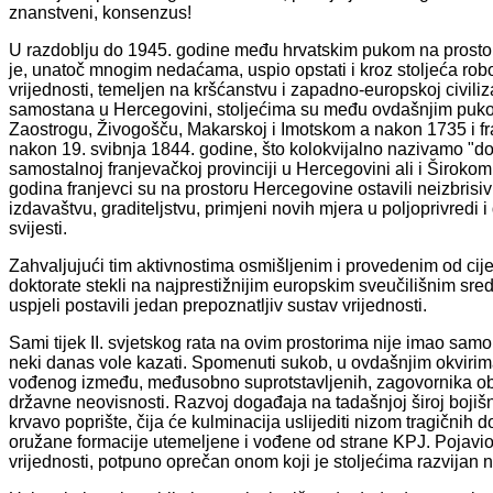
znanstveni, konsenzus!
U razdoblju do 1945. godine među hrvatskim pukom na prostoru
je, unatoč mnogim nedaćama, uspio opstati i kroz stoljeća robov
vrijednosti, temeljen na kršćanstvu i zapadno-europskoj civiliz
samostana u Hercegovini, stoljećima su među ovdašnjim pukom
Zaostrogu, Živogošču, Makarskoj i Imotskom a nakon 1735 i fr
nakon 19. svibnja 1844. godine, što kolokvijalno nazivamo "do
samostalnoj franjevačkoj provinciji u Hercegovini ali i Široko
godina franjevci su na prostoru Hercegovine ostavili neizbrisi
izdavaštvu, graditeljstvu, primjeni novih mjera u poljoprivredi
svijesti.
Zahvaljujući tim aktivnostima osmišljenim i provedenim od cijel
doktorate stekli na najprestižnijim europskim sveučilišnim sr
uspjeli postavili jedan prepoznatljiv sustav vrijednosti.
Sami tijek II. svjetskog rata na ovim prostorima nije imao samo o
neki danas vole kazati. Spomenuti sukob, u ovdašnjim okvirim
vođenog između, međusobno suprotstavljenih, zagovornika ob
državne neovisnosti. Razvoj događaja na tadašnjoj široj boji
krvavo poprište, čija će kulminacija uslijediti nizom tragični
oružane formacije utemeljene i vođene od strane KPJ. Pojavio s
vrijednosti, potpuno oprečan onom koji je stoljećima razvijan 