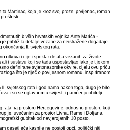
ta Martinac, koja je kroz svoj prozni prvijenac, roman
prošlosti.
 odmetnutih bivših hrvatskih vojnika Ante Marića -
je približila detalje vezane za neistražene događaje
okončanja II. svjetskog rata.
o otkriva i cijeli spektar detalja vezanih za živote
ja ali i sustavu koji se tada uspostavljao.Iako je tijekom
asno definirane svjetonazorske okvire, cijelu ovu priču
azloga što je riječ o povijesnom romanu, inspiriranom
II. svjetskog rata i godinama nakon toga, dugo je bilo
uvali su se uglavnom u svijesti i pamćenju obitelji
g rata na prostoru Hercegovine, odnosno prostoru koji
kupije, uvećanim za prostor Livna, Rame i Doljana,
emografski gubitak od nevjerojatnih 10 posto.
 desetljeća kasnije ne postoji opći, politički niti