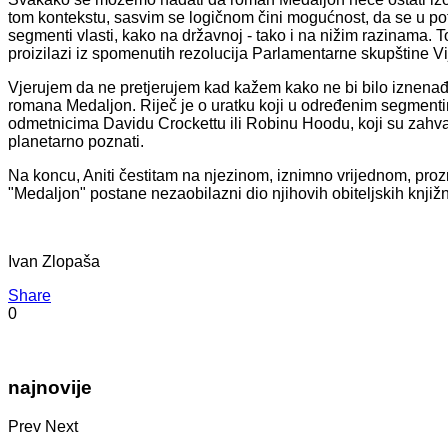
tom kontekstu, sasvim se logičnom čini mogućnost, da se u poti
segmenti vlasti, kako na državnoj - tako i na nižim razinama.
proizilazi iz spomenutih rezolucija Parlamentarne skupštine 
Vjerujem da ne pretjerujem kad kažem kako ne bi bilo iznenađe
romana Medaljon. Riječ je o uratku koji u određenim segment
odmetnicima Davidu Crockettu ili Robinu Hoodu, koji su zahvalj
planetarno poznati.
Na koncu, Aniti čestitam na njezinom, iznimno vrijednom, pro
"Medaljon" postane nezaobilazni dio njihovih obiteljskih knjižn
Ivan Zlopaša
Share
0
najnovije
Prev
Next