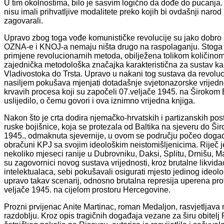
U tim okolnostima, bilo je sasvim logično da dođe do pucanja.
nisu imali prihvatljive modalitete preko kojih bi ovdašnji narod 
zagovarali.
Upravo zbog toga vođe komunističke revolucije su jako dobro 
OZNA-e i KNOJ-a nemaju ništa drugo na raspolaganju. Stoga se 
primjene revolucionarnih metoda, obilježena tolikom količinom
zajednička metodološka značajka karakteristična za sustav k
Vladivostoka do Trsta. Upravo u nakani tog sustava da revolu
nasiljem pokušava mjenjati dotadašnje svjetonazorske vrijednos
krvavih procesa koji su započeli 07.veljače 1945. na Širokom B
uslijedilo, o čemu govori i ova iznimno vrijedna knjiga.
Nakon što je crta dodira njemačko-hrvatskih i partizanskih po
ruske bojišnice, koja se protezala od Baltika na sjeveru do Ši
1945., odmaknuta sjevernije, u ovom se području počeo događat
obračuni KPJ sa svojim ideološkim neistomišljenicima. Riječ 
nekoliko mjeseci ranije u Dubrovniku, Daksi, Splitu, Drnišu, M
su zagovornici novog sustava vrijednosti, kroz brutalne likvida
intelektualaca, sebi pokušavali osigurati mjesto jedinog ide
upravo takav scenarij, odnosno brutalna represija uperena pro
veljače 1945. na cijelom prostoru Hercegovine.
Prozni prvijenac Anite Martinac, roman Medaljon, rasvjetljava 
razdoblju. Kroz opis tragičnih događaja vezane za širu obitelj