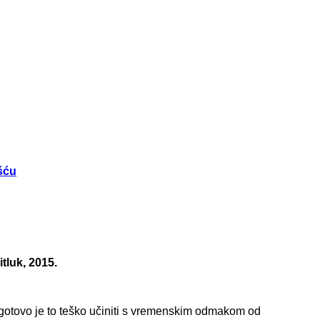
šću
tluk, 2015.
Pogotovo je to teško učiniti s vremenskim odmakom od