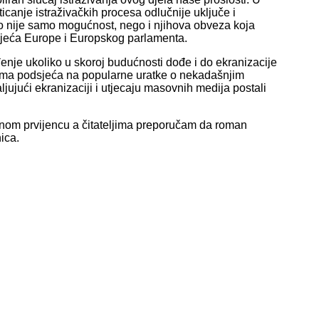
canje istraživačkih procesa odlučnije uključe i
 To nije samo mogućnost, nego i njihova obveza koja
Vijeća Europe i Europskog parlamenta.
nje ukoliko u skoroj budućnosti dođe i do ekranizacije
ima podsjeća na popularne uratke o nekadašnjim
ujući ekranizaciji i utjecaju masovnih medija postali
znom prvijencu a čitateljima preporučam da roman
ica.