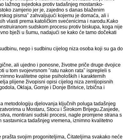
i kao lažnog svjedoka protiv tadašnjeg mostarsko-
toko zamjerio jer je, zajedno s danas blaženim
skog pisma" zahvaljujući kojemu je domaća, ali i
ih vlasti prema katoličkim svećenicima i narodu.Kako
konstruiranom sudskom procesu protiv biskupa, koga nije
avno bježi u šumu, nadajući se kako će tamo dočekati
udbinu, nego i sudbinu cijelog niza osoba koji su ga do
gične, ali ujedno i ponosne, životne priče druge dvojice
oti u tom svojevrsnom "ratu nakon rata" isprepleli s
imno kvalitetne opise psiholoških i karakternih
ja plijene živopisni opisi cijelog niza zemljopisnih
dola, Oklaja, Gornje i Donje Britvice, Izbična i
ala metodologiju djelovanja ključnih poluga tadašnjeg
 zatvorima u Mostaru, Stocu i Širokom Brijegu.Zasjede,
bojstva, montirani sudski procesi, nagle promjene strana s
h sastavnica tadašnjeg vremena, iznimno kvalitetno
ne prašta svojim progoniteljima, Čitateljima svakako neće