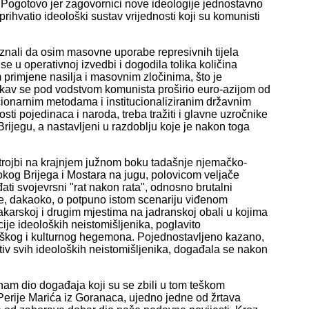
 Pogotovo jer zagovornici nove ideologije jednostavno
prihvatio ideološki sustav vrijednosti koji su komunisti
znali da osim masovne uporabe represivnih tijela
u operativnoj izvedbi i dogodila tolika količina
 primjene nasilja i masovnim zločinima, što je
akav se pod vodstvom komunista proširio euro-azijom od
cionarnim metodama i institucionaliziranim državnim
ti pojedinaca i naroda, treba tražiti i glavne uzročnike
rijegu, a nastavljeni u razdoblju koje je nakon toga
strojbi na krajnjem južnom boku tadašnje njemačko-
rokog Brijega i Mostara na jugu, polovicom veljače
i svojevrsni "rat nakon rata", odnosno brutalni
je, dakaoko, o potpuno istom scenariju viđenom
akarskoj i drugim mjestima na jadranskoj obali u kojima
cije ideoloških neistomišljenika, poglavito
ološkog i kulturnog hegemona. Pojednostavljeno kazano,
tiv svih ideoloških neistomišljenika, događala se nakon
nam dio događaja koji su se zbili u tom teškom
 Perije Marića iz Goranaca, ujedno jedne od žrtava