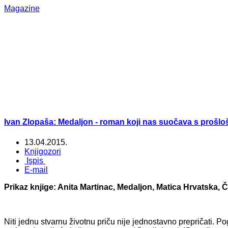
Magazine
Ivan Zlopaša: Medaljon - roman koji nas suočava s prošlo
13.04.2015.
Knjigozori
Ispis
E-mail
Prikaz knjige: Anita Martinac, Medaljon, Matica Hrvatska, Či
Niti jednu stvarnu životnu priču nije jednostavno prepričati. 