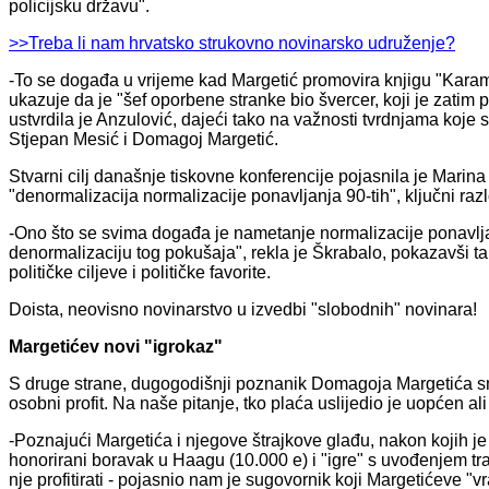
policijsku državu".
>>Treba li nam hrvatsko strukovno novinarsko udruženje?
-To se događa u vrijeme kad Margetić promovira knjigu "Karam
ukazuje da je "šef oporbene stranke bio švercer, koji je zatim 
ustvrdila je Anzulović, dajeći tako na važnosti tvrdnjama koje s
Stjepan Mesić i Domagoj Margetić.
Stvarni cilj današnje tiskovne konferencije pojasnila je Marin
"denormalizacija normalizacije ponavljanja 90-tih", ključni raz
-Ono što se svima događa je nametanje normalizacije ponavljan
denormalizaciju tog pokušaja", rekla je Škrabalo, pokazavši
političke ciljeve i političke favorite.
Doista, neovisno novinarstvo u izvedbi "slobodnih" novinara!
Margetićev novi "igrokaz"
S druge strane, dugogodišnji poznanik Domagoja Margetića sm
osobni profit. Na naše pitanje, tko plaća uslijedio je uopćen ali
-Poznajući Margetića i njegove štrajkove glađu, nakon kojih je
honorirani boravak u Haagu (10.000 e) i "igre" s uvođenjem trans
nje profitirati - pojasnio nam je sugovornik koji Margetićeve "v