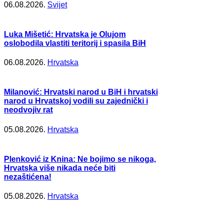
06.08.2026.
Svijet
Luka Mišetić: Hrvatska je Olujom
oslobodila vlastiti teritorij i spasila BiH
06.08.2026.
Hrvatska
Milanović: Hrvatski narod u BiH i hrvatski
narod u Hrvatskoj vodili su zajednički i
neodvojiv rat
05.08.2026.
Hrvatska
Plenković iz Knina: Ne bojimo se nikoga,
Hrvatska više nikada neće biti
nezaštićena!
05.08.2026.
Hrvatska