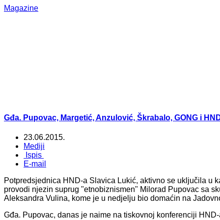
Magazine
Gđa. Pupovac, Margetić, Anzulović, Škrabalo, GONG i HN
23.06.2015.
Mediji
Ispis
E-mail
Potpredsjednica HND-a Slavica Lukić, aktivno se uključila u k
provodi njezin suprug "etnobiznismen" Milorad Pupovac sa skup
Aleksandra Vulina, kome je u nedjelju bio domaćin na Jadov
Gđa. Pupovac, danas je naime na tiskovnoj konferenciji HND-a i