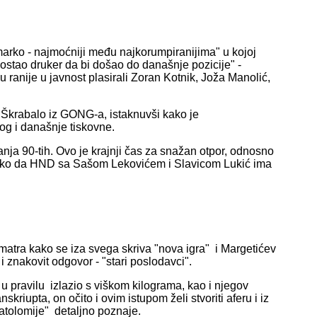
arko - najmoćniji među najkorumpiranijima" u kojoj
postao druker da bi došao do današnje pozicije" -
u ranije u javnost plasirali Zoran Kotnik, Joža Manolić,
a Škrabalo iz GONG-a, istaknuvši kako je
log i današnje tiskovne.
ja 90-tih. Ovo je krajnji čas za snažan otpor, odnosno
 tako da HND sa Sašom Lekovićem i Slavicom Lukić ima
atra kako se iza svega skriva "nova igra" i Margetićev
 i znakovit odgovor - "stari poslodavci".
 u pravilu izlazio s viškom kilograma, kao i njegov
kriupta, on očito i ovim istupom želi stvoriti aferu i iz
ratolomije" detaljno poznaje.