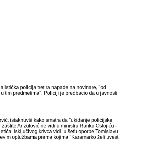
alistička policija tretira napade na novinare, "od
 tim predmetima". Policiji je predbacio da u javnosti
ović, istaknuvši kako smatra da "ukidanje policijske
e zaštite Anzulović ne vidi u ministru Ranku Ostojiću -
tića, isključivog krivca vidi u šefu oporbe Tomislavu
ćevim optužbama prema kojima "Karamarko želi uvesti