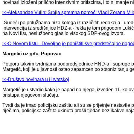
novinari izloženi prilično intenzivnim pritiscima, i to ni manje 
>>Aleksandae Vulin: Srbija spremna pomoći Vladi Zorana Milan
-Sudeći po pritužbama niza kolega iz različitih redakcija i uredn
intervencija iz središnjice HDZ-a - rekla je tom prigodom Lukić
na Novi lisr, neslužbeno glasilo visokog SDP-ovog izvora.
>>O Novom listu - Dovoljno je poništiti sve predstečajne nago
Margetić uz gđu. Pupovac
Potporu takvim tvrdnjama podpredsjednice HND-a i supruge p
Margetić, koji je u javnosti ostao zapamćen po sotoniziranju
>>Društvo novinara u Hrvatskoj
Margetić je ustvrdio kako je napad na njega, izveden 11. kolov
pristupa njegovom slučaju.
Tvrdi da je imao policijsku zaštitu ali su se prijetnje nastav
riječima, policijska zaštita ukinuta prošli tjedan bez ikakve naj