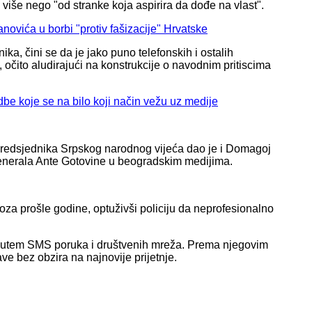
ni više nego "od stranke koja aspirira da dođe na vlast".
ovića u borbi "protiv fašizacije" Hrvatske
ika, čini se da je jako puno telefonskih i ostalih
, očito aludirajući na konstrukcije o navodnim pritiscima
dbe koje se na bilo koji način vežu uz medije
redsjednika Srpskog narodnog vijeća dao je i Domagoj
 generala Ante Gotovine u beogradskim medijima.
oza prošle godine, optuživši policiju da neprofesionalno
ile putem SMS poruka i društvenih mreža. Prema njegovim
ave bez obzira na najnovije prijetnje.