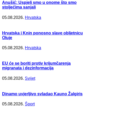
Anušić: Uspjeli smo u onome što smo
stoljećima sanjali
05.08.2026.
Hrvatska
Hrvatska i Knin ponosno slave obljetnicu
Oluje
05.08.2026.
Hrvatska
EU će se boriti protiv krijumčarenja
migranata i dezinformacija
05.08.2026.
Svijet
Dinamo uvjerljivo svladao Kauno Žalgiris
05.08.2026.
Šport