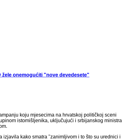
D žele onemogućiti "nove devedesete"
ampanju koju mjesecima na hrvatskoj političkoj sceni
inom istomišljenika, uključujući i srbijanskog ministra
nom.
zjavila kako smatra "zanimljivom i to što su urednici i