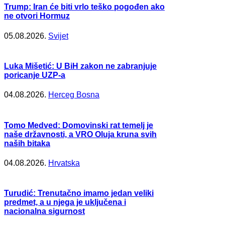
Trump: Iran će biti vrlo teško pogođen ako
ne otvori Hormuz
05.08.2026.
Svijet
Luka Mišetić: U BiH zakon ne zabranjuje
poricanje UZP-a
04.08.2026.
Herceg Bosna
Tomo Medved: Domovinski rat temelj je
naše državnosti, a VRO Oluja kruna svih
naših bitaka
04.08.2026.
Hrvatska
Turudić: Trenutačno imamo jedan veliki
predmet, a u njega je uključena i
nacionalna sigurnost