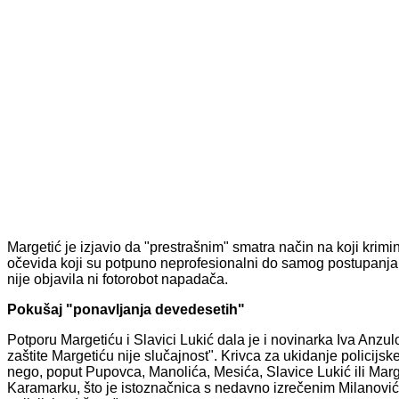
Margetić je izjavio da "prestrašnim" smatra način na koji krimin
očevida koji su potpuno neprofesionalni do samog postupanja u
nije objavila ni fotorobot napadača.
Pokušaj "ponavljanja devedesetih"
Potporu Margetiću i Slavici Lukić dala je i novinarka Iva Anzul
zaštite Margetiću nije slučajnost". Krivca za ukidanje policijsk
nego, poput Pupovca, Manolića, Mesića, Slavice Lukić ili Marge
Karamarku, što je istoznačnica s nedavno izrečenim Milanovi