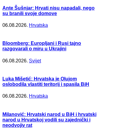
Ante Šušnjar: Hrvati nisu napadali, nego
su branili svoje domove
06.08.2026.
Hrvatska
Bloomberg: Europljani i Rusi tajno
razgovarali o miru u Ukrajini
06.08.2026.
Svijet
Luka Mišetić: Hrvatska je Olujom
oslobodila vlastiti teritorij i spasila BiH
06.08.2026.
Hrvatska
Milanović: Hrvatski narod u BiH i hrvatski
narod u Hrvatskoj vodili su zajednički i
neodvojiv rat