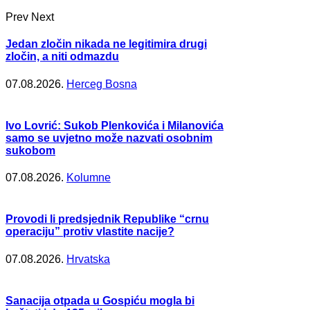
Prev
Next
Jedan zločin nikada ne legitimira drugi
zločin, a niti odmazdu
07.08.2026.
Herceg Bosna
Ivo Lovrić: Sukob Plenkovića i Milanovića
samo se uvjetno može nazvati osobnim
sukobom
07.08.2026.
Kolumne
Provodi li predsjednik Republike “crnu
operaciju” protiv vlastite nacije?
07.08.2026.
Hrvatska
Sanacija otpada u Gospiću mogla bi