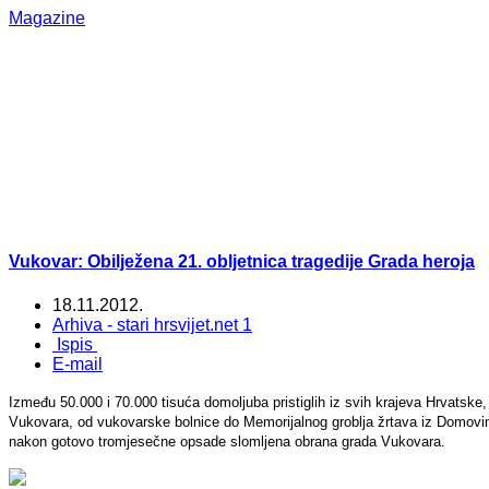
Magazine
Vukovar: Obilježena 21. obljetnica tragedije Grada heroja
18.11.2012.
Arhiva - stari hrsvijet.net 1
Ispis
E-mail
Između 50.000 i 70.000 tisuća domoljuba pristiglih iz svih krajeva Hrvatske,
Vukovara, od vukovarske bolnice do Memorijalnog groblja žrtava iz Domovin
nakon gotovo tromjesečne opsade slomljena obrana grada Vukovara.