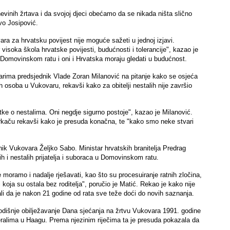
vinih žrtava i da svojoj djeci obećamo da se nikada ništa slično
vo Josipović.
a za hrvatsku povijest nije moguće sažeti u jednoj izjavi.
isoka škola hrvatske povijesti, budućnosti i tolerancije", kazao je
Domovinskom ratu i oni i Hrvatska moraju gledati u budućnost.
inarima predsjednik Vlade Zoran Milanović na pitanje kako se osjeća
ih osoba u Vukovaru, rekavši kako za obitelji nestalih nije završio
atke o nestalima. Oni negdje sigurno postoje", kazao je Milanović.
rkaču rekavši kako je presuda konačna, te "kako smo neke stvari
nik Vukovara Željko Sabo. Ministar hrvatskih branitelja Predrag
h i nestalih prijatelja i suboraca u Domovinskom ratu.
moramo i nadalje rješavati, kao što su procesuiranje ratnih zločina,
 koja su ostala bez roditelja", poručio je Matić. Rekao je kako nije
 da je nakon 21 godine od rata sve teže doći do novih saznanja.
dišnje obilježavanje Dana sjećanja na žrtvu Vukovara 1991. godine
ralima u Haagu. Prema njezinim riječima ta je presuda pokazala da