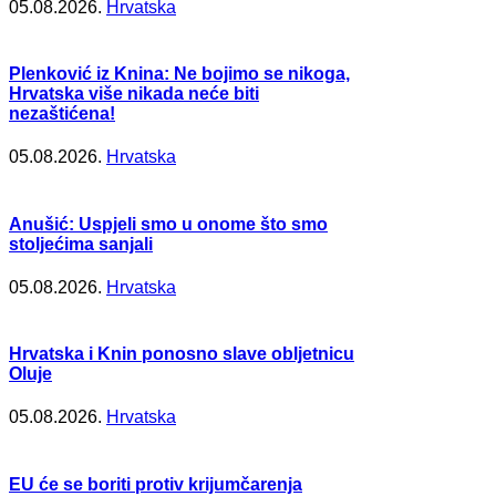
05.08.2026.
Hrvatska
Plenković iz Knina: Ne bojimo se nikoga,
Hrvatska više nikada neće biti
nezaštićena!
05.08.2026.
Hrvatska
Anušić: Uspjeli smo u onome što smo
stoljećima sanjali
05.08.2026.
Hrvatska
Hrvatska i Knin ponosno slave obljetnicu
Oluje
05.08.2026.
Hrvatska
EU će se boriti protiv krijumčarenja