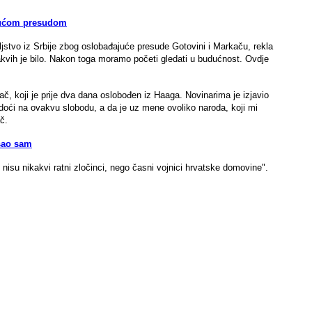
ajućom presudom
jstvo iz Srbije zbog oslobađajuće presude Gotovini i Markaču, rekla
kakvih je bilo. Nakon toga moramo početi gledati u budućnost. Ovdje
č, koji je prije dva dana oslobođen iz Haaga. Novinarima je izjavio
e doći na ovakvu slobodu, a da je uz mene ovoliko naroda, koji mi
č.
šao sam
 nisu nikakvi ratni zločinci, nego časni vojnici hrvatske domovine".