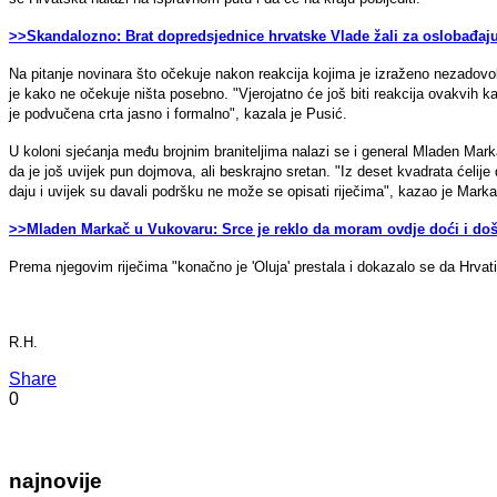
>>Skandalozno: Brat dopredsjednice hrvatske Vlade žali za oslobađ
Na pitanje novinara što očekuje nakon reakcija kojima je izraženo nezadovol
je kako ne očekuje ništa posebno. "Vjerojatno će još biti reakcija ovakvih 
je podvučena crta jasno i formalno", kazala je Pusić.
U koloni sjećanja među brojnim braniteljima nalazi se i general Mladen Marka
da je još uvijek pun dojmova, ali beskrajno sretan. "Iz deset kvadrata ćelij
daju i uvijek su davali podršku ne može se opisati riječima", kazao je Marka
>>Mladen Markač u Vukovaru: Srce je reklo da moram ovdje doći i do
Prema njegovim riječima "konačno je 'Oluja' prestala i dokazalo se da Hrvati
R.H.
Share
0
najnovije