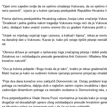
"Opet smo zajedno ovdje da se sjetimo stradanja Vukovara, da se sjetimo ne
neće ponoviti", izjavio je u koloni sjećanja predsjednik Republike Hrvatske I
Prema riječima predsjednika Hrvatskog sabora Josipa Leke značenje Vukovar
"Dvadeset i jedna godina nakon tragedije Vukovara mogu reći da je Vukovar v
Leko, dodajući kako unatoč svemu onome što su građani Vukovara prošli u 
"Uvijek se miješaju osjećaji tuge i ponosa, a katkad i bijesa", rekao je nov
na današnji dan u Vukovaru. Kazao je, kako još ostaje riješiti pitanje nestal
rat.
"Obveza države je ustrajati u rješavanju toga značajnog pitanja i dobiti pod
Dotaknuo se i oslobađajuće presude generalima Anti Gotovini i Mladenu Ma
konačno zatvorili".
"Ovo je kolona pobjede i Bogu hvala da je tako", kratko je rekao gradonačel
Matić kazao je kako se sudionici kolone sjećanja ponosno prisjećaju stradali
"Prije dva dana konačno smo zaključili Domovinski rat. Ostaju problemi koje 
potraga za nestalima, daljnja skrb o najtežim ratnim vojnim invalidima i djeci
zadovoljan dinamikom potrage za nestalim osobama iz Domovinskog rata, ali
Prva potpredsjednica Vlade Vesna Pusić novinarima je kazala kako je ovogo
drugačije od dosadašnjih upravo zbog oslobađajuće presude hrvatskim gene
se Hrvatska nalazi na ispravnom putu i da će na kraju pobijediti.