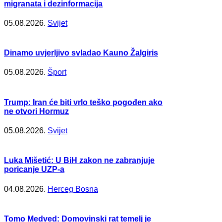
migranata i dezinformacija
05.08.2026.
Svijet
Dinamo uvjerljivo svladao Kauno Žalgiris
05.08.2026.
Šport
Trump: Iran će biti vrlo teško pogođen ako
ne otvori Hormuz
05.08.2026.
Svijet
Luka Mišetić: U BiH zakon ne zabranjuje
poricanje UZP-a
04.08.2026.
Herceg Bosna
Tomo Medved: Domovinski rat temelj je