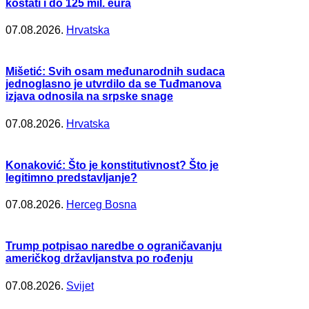
koštati i do 125 mil. eura
07.08.2026.
Hrvatska
Mišetić: Svih osam međunarodnih sudaca
jednoglasno je utvrdilo da se Tuđmanova
izjava odnosila na srpske snage
07.08.2026.
Hrvatska
Konaković: Što je konstitutivnost? Što je
legitimno predstavljanje?
07.08.2026.
Herceg Bosna
Trump potpisao naredbe o ograničavanju
američkog državljanstva po rođenju
07.08.2026.
Svijet