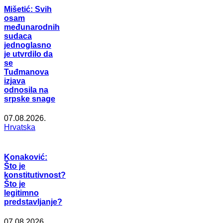
Mišetić: Svih
osam
međunarodnih
sudaca
jednoglasno
je utvrdilo da
se
Tuđmanova
izjava
odnosila na
srpske snage
07.08.2026.
Hrvatska
Konaković:
Što je
konstitutivnost?
Što je
legitimno
predstavljanje?
07.08.2026.