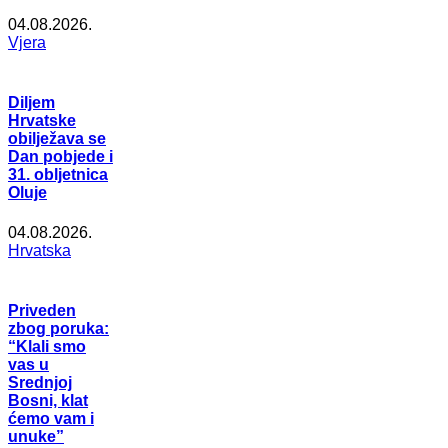
04.08.2026.
Vjera
Diljem
Hrvatske
obilježava se
Dan pobjede i
31. obljetnica
Oluje
04.08.2026.
Hrvatska
Priveden
zbog poruka:
“Klali smo
vas u
Srednjoj
Bosni, klat
ćemo vam i
unuke”