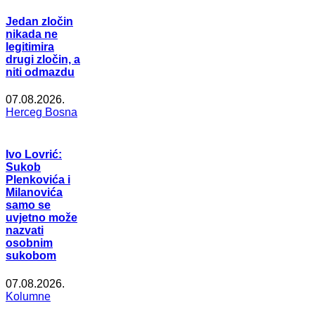
Jedan zločin
nikada ne
legitimira
drugi zločin, a
niti odmazdu
07.08.2026.
Herceg Bosna
Ivo Lovrić:
Sukob
Plenkovića i
Milanovića
samo se
uvjetno može
nazvati
osobnim
sukobom
07.08.2026.
Kolumne