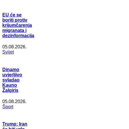
EU će se
boriti protiv
krijumčarenja
migranata i
dezinformacija
05.08.2026.
Svijet
Dinamo
uvjerljivo
svladao
Kauno
Žalgiris
05.08.2026.
Šport
Trump: Iran