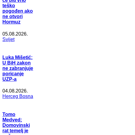
će biti vrlo
teško
pogođen ako
ne otvori
Hormuz
05.08.2026.
Svijet
Luka Mišetić:
U BiH zakon
ne zabranjuje
poricanje
UZP-a
04.08.2026.
Herceg Bosna
Tomo
Medved:
Domovinski
rat temelj je