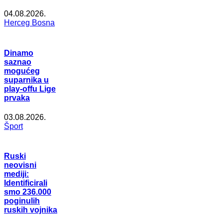
04.08.2026.
Herceg Bosna
Dinamo
saznao
mogućeg
suparnika u
play-offu Lige
prvaka
03.08.2026.
Šport
Ruski
neovisni
mediji:
Identificirali
smo 236.000
poginulih
ruskih vojnika