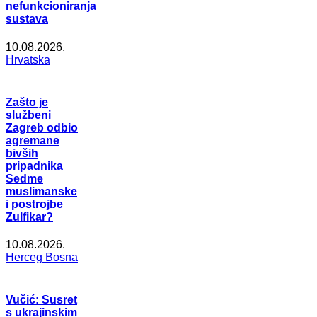
nefunkcioniranja
sustava
10.08.2026.
Hrvatska
Zašto je
službeni
Zagreb odbio
agremane
bivših
pripadnika
Sedme
muslimanske
i postrojbe
Zulfikar?
10.08.2026.
Herceg Bosna
Vučić: Susret
s ukrajinskim