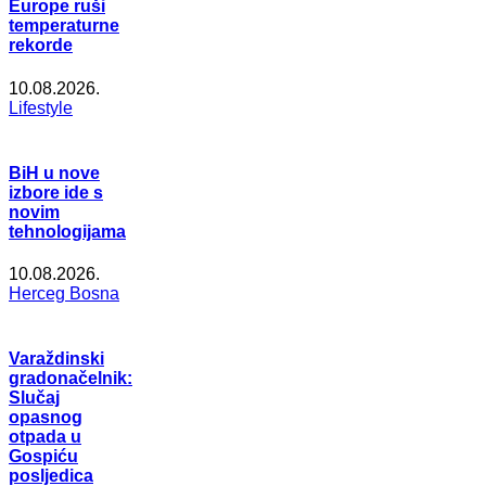
Europe ruši
temperaturne
rekorde
10.08.2026.
Lifestyle
BiH u nove
izbore ide s
novim
tehnologijama
10.08.2026.
Herceg Bosna
Varaždinski
gradonačelnik:
Slučaj
opasnog
otpada u
Gospiću
posljedica