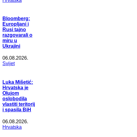
Hrvatska
Bloomberg:
Europljani i
Rusi tajno
razgovarali o
miru u
Ukrajini
06.08.2026.
Svijet
Luka Mišetić:
Hrvatska je
Olujom
oslobodila
vlastiti teritorij
i spasila BiH
06.08.2026.
Hrvatska