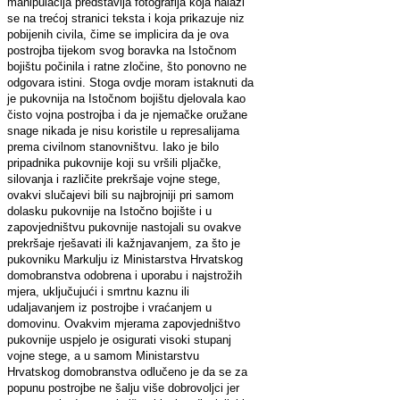
manipulacija predstavlja fotografija koja nalazi
se na trećoj stranici teksta i koja prikazuje niz
pobijenih civila, čime se implicira da je ova
postrojba tijekom svog boravka na Istočnom
bojištu počinila i ratne zločine, što ponovno ne
odgovara istini. Stoga ovdje moram istaknuti da
je pukovnija na Istočnom bojištu djelovala kao
čisto vojna postrojba i da je njemačke oružane
snage nikada je nisu koristile u represalijama
prema civilnom stanovništvu. Iako je bilo
pripadnika pukovnije koji su vršili pljačke,
silovanja i različite prekršaje vojne stege,
ovakvi slučajevi bili su najbrojniji pri samom
dolasku pukovnije na Istočno bojište i u
zapovjedništvu pukovnije nastojali su ovakve
prekršaje rješavati ili kažnjavanjem, za što je
pukovniku Markulju iz Ministarstva Hrvatskog
domobranstva odobrena i uporabu i najstrožih
mjera, uključujući i smrtnu kaznu ili
udaljavanjem iz postrojbe i vraćanjem u
domovinu. Ovakvim mjerama zapovjedništvo
pukovnije uspjelo je osigurati visoki stupanj
vojne stege, a u samom Ministarstvu
Hrvatskog domobranstva odlučeno je da se za
popunu postrojbe ne šalju više dobrovoljci jer