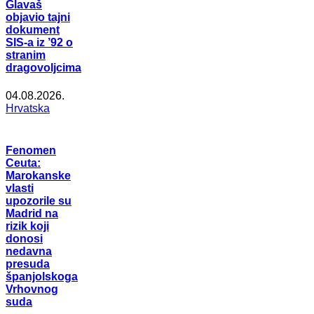
Glavaš
objavio tajni
dokument
SIS-a iz ’92 o
stranim
dragovoljcima
04.08.2026.
Hrvatska
Fenomen
Ceuta:
Marokanske
vlasti
upozorile su
Madrid na
rizik koji
donosi
nedavna
presuda
španjolskoga
Vrhovnog
suda