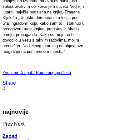
povijesnim izvorima na ovakav način. Na
žalost ovakvim oblikovanjem članka Nedjeljni
jutarnji najviše podsjeća na knjigu Dragana
Kljakića „Ustaško domobranska legija pod
Staljingradom“ koja, kako sam to i istaknuo u
predgovoru moje knjige, predstavlja školski
primjer propagande. Kako se moje ne bi
dovodilo u vezu s takvim radovima, molim
uredništvo Nedjeljnog jutarnjeg da objavi ovo
reagiranje na primjerenom mjestu.“
Zvonimir Despot / Bumerang prošlosti
Share
0
najnovije
Prev
Next
Zapad