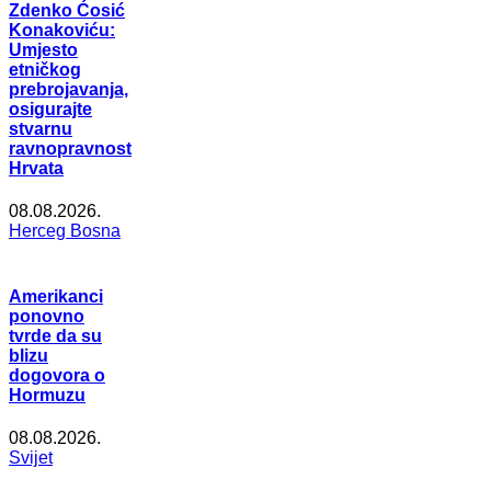
Zdenko Ćosić
Konakoviću:
Umjesto
etničkog
prebrojavanja,
osigurajte
stvarnu
ravnopravnost
Hrvata
08.08.2026.
Herceg Bosna
Amerikanci
ponovno
tvrde da su
blizu
dogovora o
Hormuzu
08.08.2026.
Svijet