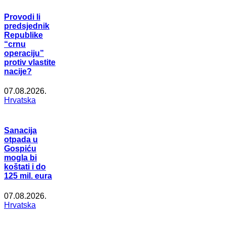
Provodi li
predsjednik
Republike
“crnu
operaciju”
protiv vlastite
nacije?
07.08.2026.
Hrvatska
Sanacija
otpada u
Gospiću
mogla bi
koštati i do
125 mil. eura
07.08.2026.
Hrvatska