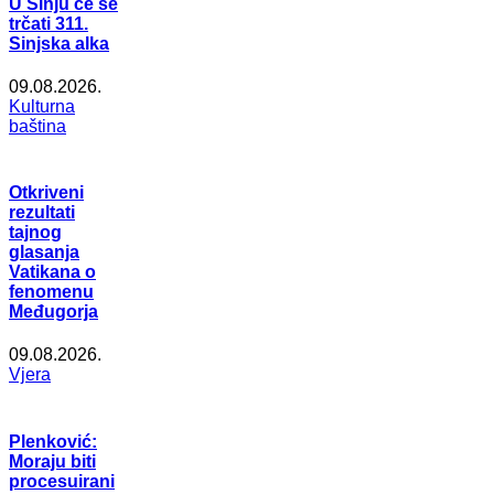
U Sinju će se
trčati 311.
Sinjska alka
09.08.2026.
Kulturna
baština
Otkriveni
rezultati
tajnog
glasanja
Vatikana o
fenomenu
Međugorja
09.08.2026.
Vjera
Plenković:
Moraju biti
procesuirani