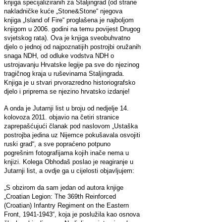
knjiga specijaliziranih za Staljingrad (od strane
nakladničke kuće „Stone&Stone“ njegova
knjiga „Island of Fire“ proglašena je najboljom
knjigom u 2006. godini na temu povijest Drugog
svjetskog rata). Ova je knjiga sveobuhvatno
djelo o jednoj od najpoznatijih postrojbi oružanih
snaga NDH, od odluke vodstva NDH o
ustrojavanju Hrvatske legije pa sve do njezinog
tragičnog kraja u ruševinama Staljingrada.
Knjiga je u stvari prvorazredno historiografsko
djelo i priprema se njezino hrvatsko izdanje!
A onda je Jutarnji list u broju od nedjelje 14.
kolovoza 2011. objavio na četiri stranice
zaprepašćujući članak pod naslovom „Ustaška
postrojba jedina uz Nijemce pokušavala osvojiti
ruski grad“, a sve popraćeno potpuno
pogrešnim fotografijama kojih inače nema u
knjizi. Kolega Obhođaš poslao je reagiranje u
Jutarnji list, a ovdje ga u cijelosti objavljujem:
„S obzirom da sam jedan od autora knjige
„Croatian Legion: The 369th Reinforced
(Croatian) Infantry Regiment on the Eastern
Front, 1941-1943“, koja je poslužila kao osnova