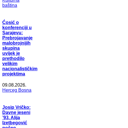
Kulturna
baština
Ćosić o
konferenciji u
Sarajevu:
Prebrojavanje
malobrojnijih
skupina
uvijek je
prethodilo
velikim
nacionalističkim
projektima
09.08.2026.
Herceg Bosna
Josip Vričko:
Davne jeseni
’93. Alija
Izetbegović
počeo