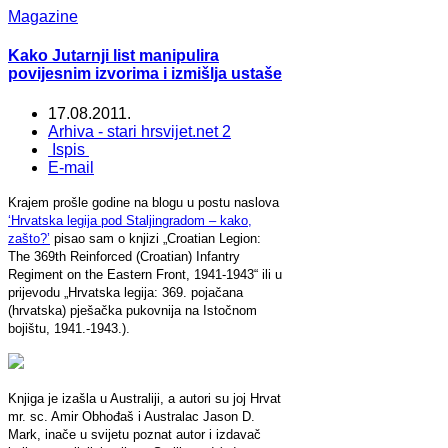
Magazine
Kako Jutarnji list manipulira
povijesnim izvorima i izmišlja ustaše
17.08.2011.
Arhiva - stari hrsvijet.net 2
Ispis
E-mail
Krajem prošle godine na blogu u postu naslova
‘Hrvatska legija pod Staljingradom – kako,
zašto?’
pisao sam o knjizi „Croatian Legion:
The 369th Reinforced (Croatian) Infantry
Regiment on the Eastern Front, 1941-1943“ ili u
prijevodu „Hrvatska legija: 369. pojačana
(hrvatska) pješačka pukovnija na Istočnom
bojištu, 1941.-1943.).
Knjiga je izašla u Australiji, a autori su joj Hrvat
mr. sc. Amir Obhođaš i Australac Jason D.
Mark, inače u svijetu poznat autor i izdavač