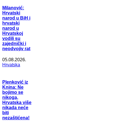
Milanović:
Hrvatski
narod u BiH i
hrvatski
narod u
Hrvatskoj
vodili su
zajednički i
neodvojiv rat
05.08.2026.
Hrvatska
Plenković iz
Knina: Ne
bojimo se
nikoga,
Hrvatska više
nikada neće
biti
nezaštićena!