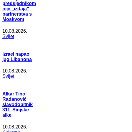
predsjednikom
nije „izdaja“
partnerstva s
Moskvom
10.08.2026.
Svijet
Izrael napao
jug Libanona
10.08.2026.
Svijet
Alkar Tino
Radanović
slavodobitnik
311. Sinjske
alke
10.08.2026.