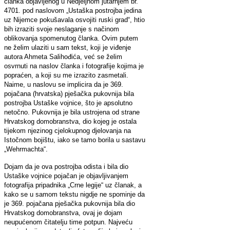
članka objavljenog u Nedjeljnom jutarnjem br.
4701. pod naslovom „Ustaška postrojba jedina
uz Nijemce pokušavala osvojiti ruski grad“, htio
bih izraziti svoje neslaganje s načinom
oblikovanja spomenutog članka. Ovim putem
ne želim ulaziti u sam tekst, koji je viđenje
autora Ahmeta Salihođića, već se želim
osvrnuti na naslov članka i fotografije kojima je
popraćen, a koji su me izrazito zasmetali.
Naime, u naslovu se implicira da je 369.
pojačana (hrvatska) pješačka pukovnija bila
postrojba Ustaške vojnice, što je apsolutno
netočno. Pukovnija je bila ustrojena od strane
Hrvatskog domobranstva, dio kojeg je ostala
tijekom njezinog cjelokupnog djelovanja na
Istočnom bojištu, iako se tamo borila u sastavu
„Wehrmachta“.
Dojam da je ova postrojba odista i bila dio
Ustaške vojnice pojačan je objavljivanjem
fotografija pripadnika „Crne legije“ uz članak, a
kako se u samom tekstu nigdje ne spominje da
je 369. pojačana pješačka pukovnija bila dio
Hrvatskog domobranstva, ovaj je dojam
neupućenom čitatelju time potpun. Najveću