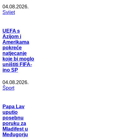
04.08.2026.
Svijet
UEFA s
Azijom i
Amerikama
pokreće
natjecanje
koje bi moglo
uništiti FIFA-
ino SP
04.08.2026.
Šport
Papa Lav
uputio
posebnu
poruku za
Mladifest u
Međugorju