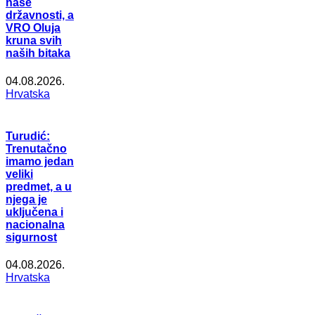
naše
državnosti, a
VRO Oluja
kruna svih
naših bitaka
04.08.2026.
Hrvatska
Turudić:
Trenutačno
imamo jedan
veliki
predmet, a u
njega je
uključena i
nacionalna
sigurnost
04.08.2026.
Hrvatska