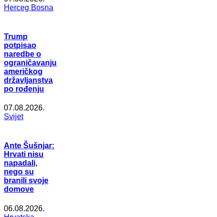
Herceg Bosna
Trump
potpisao
naredbe o
ograničavanju
američkog
državljanstva
po rođenju
07.08.2026.
Svijet
Ante Šušnjar:
Hrvati nisu
napadali,
nego su
branili svoje
domove
06.08.2026.