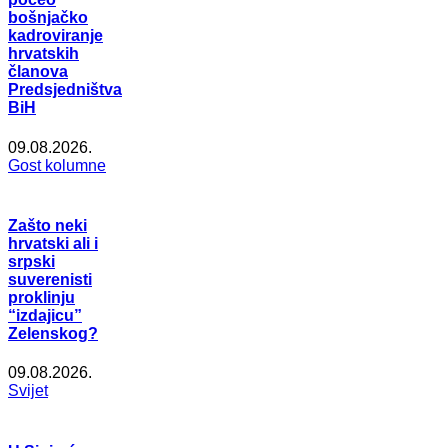
bošnjačko
kadroviranje
hrvatskih
članova
Predsjedništva
BiH
09.08.2026.
Gost kolumne
Zašto neki
hrvatski ali i
srpski
suverenisti
proklinju
“izdajicu”
Zelenskog?
09.08.2026.
Svijet