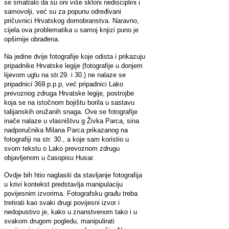
se smatralo da su oni više skloni nedisciplini i
samovolji, već su za popunu određivani
pričuvnici Hrvatskog domobranstva. Naravno,
cijela ova problematika u samoj knjizi puno je
opširnije obrađena.
Na jedine dvije fotografije koje odista i prikazuju
pripadnike Hrvatske legije (fotografije u donjem
lijevom uglu na str.29. i 30.) ne nalaze se
pripadnici 369.p.p.p, već pripadnici Lako
prevoznog zdruga Hrvatske legije, postrojbe
koja se na istočnom bojištu borila u sastavu
talijanskih oružanih snaga. Ove se fotografije
inače nalaze u vlasništvu g Živka Parca, sina
nadporučnika Milana Parca prikazanog na
fotografiji na str. 30., a koje sam koristio u
svom tekstu o Lako prevoznom zdrugu
objavljenom u časopisu Husar.
Ovdje bih htio naglasiti da stavljanje fotografija
u krivi kontekst predstavlja manipulaciju
povijesnim izvorima. Fotografsku građu treba
tretirati kao svaki drugi povijesni izvor i
nedopustivo je, kako u znanstvenom tako i u
svakom drugom pogledu, manipulirati