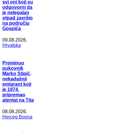
svi oni koji su
odgovorni da
je nelegalan
otpad završio
na području
Gospića
09.08.2026.
Hrvatska
Preminuo
pukovnik
Marko Stipić,
nekadašnji
emigrant koji
je 1974.
pripremao
atentat na Tita
08.08.2026.
Herceg Bosna