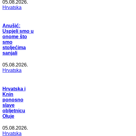
05.08.2026.
Hrvatska
Anušić:
Uspjeli smo u
onome što
smo
stoljećima
sanjali
05.08.2026.
Hrvatska
Hrvatska i
Knin
ponosno
slave
obljetnicu
Oluje
05.08.2026.
Hrvatska