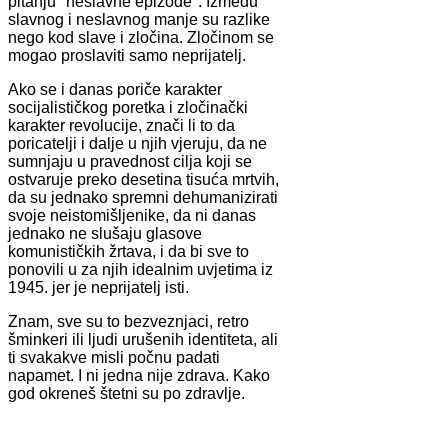
pitanju "neslavne epizode". Između
slavnog i neslavnog manje su razlike
nego kod slave i zločina. Zločinom se
mogao proslaviti samo neprijatelj.
Ako se i danas poriče karakter
socijalističkog poretka i zločinački
karakter revolucije, znači li to da
poricatelji i dalje u njih vjeruju, da ne
sumnjaju u pravednost cilja koji se
ostvaruje preko desetina tisuća mrtvih,
da su jednako spremni dehumanizirati
svoje neistomišljenike, da ni danas
jednako ne slušaju glasove
komunističkih žrtava, i da bi sve to
ponovili u za njih idealnim uvjetima iz
1945. jer je neprijatelj isti.
Znam, sve su to bezveznjaci, retro
šminkeri ili ljudi urušenih identiteta, ali
ti svakakve misli počnu padati
napamet. I ni jedna nije zdrava. Kako
god okreneš štetni su po zdravlje.