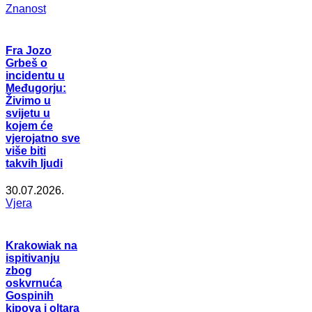
Znanost
Fra Jozo
Grbeš o
incidentu u
Međugorju:
Živimo u
svijetu u
kojem će
vjerojatno sve
više biti
takvih ljudi
30.07.2026.
Vjera
Krakowiak na
ispitivanju
zbog
oskvrnuća
Gospinih
kipova i oltara