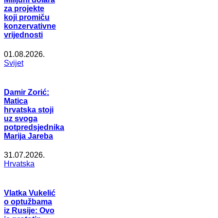
za projekte
koji promiču
konzervativne
vrijednosti
01.08.2026.
Svijet
Damir Zorić:
Matica
hrvatska stoji
uz svoga
potpredsjednika
Marija Jareba
31.07.2026.
Hrvatska
Vlatka Vukelić
o optužbama
iz Rusije: Ovo