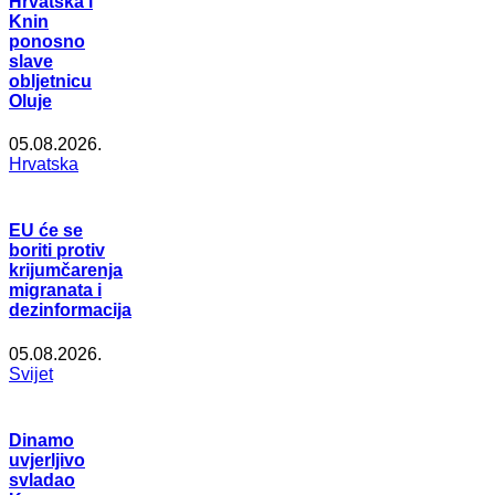
Hrvatska i
Knin
ponosno
slave
obljetnicu
Oluje
05.08.2026.
Hrvatska
EU će se
boriti protiv
krijumčarenja
migranata i
dezinformacija
05.08.2026.
Svijet
Dinamo
uvjerljivo
svladao