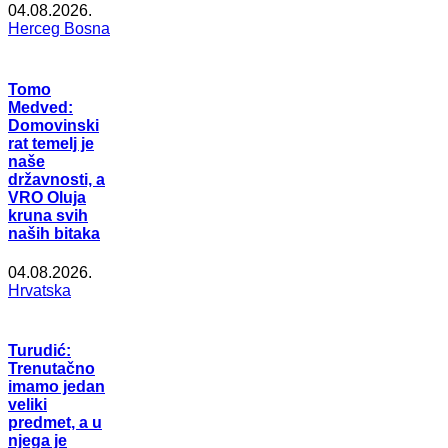
04.08.2026.
Herceg Bosna
Tomo
Medved:
Domovinski
rat temelj je
naše
državnosti, a
VRO Oluja
kruna svih
naših bitaka
04.08.2026.
Hrvatska
Turudić:
Trenutačno
imamo jedan
veliki
predmet, a u
njega je