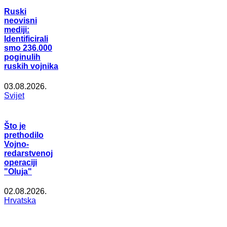
Ruski
neovisni
mediji:
Identificirali
smo 236.000
poginulih
ruskih vojnika
03.08.2026.
Svijet
Što je
prethodilo
Vojno-
redarstvenoj
operaciji
"Oluja"
02.08.2026.
Hrvatska