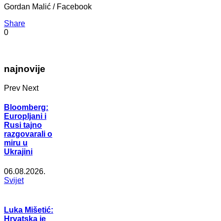
Gordan Malić / Facebook
Share
0
najnovije
Prev
Next
Bloomberg:
Europljani i
Rusi tajno
razgovarali o
miru u
Ukrajini
06.08.2026.
Svijet
Luka Mišetić:
Hrvatska je