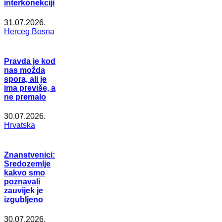
interkonekciji
31.07.2026.
Herceg Bosna
Pravda je kod
nas možda
spora, ali je
ima previše, a
ne premalo
30.07.2026.
Hrvatska
Znanstvenici:
Sredozemlje
kakvo smo
poznavali
zauvijek je
izgubljeno
30.07.2026.