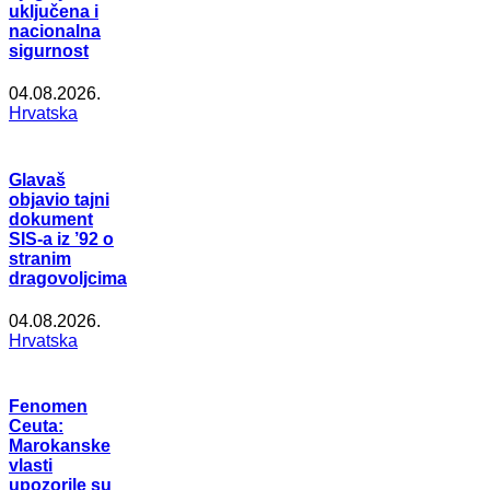
uključena i
nacionalna
sigurnost
04.08.2026.
Hrvatska
Glavaš
objavio tajni
dokument
SIS-a iz ’92 o
stranim
dragovoljcima
04.08.2026.
Hrvatska
Fenomen
Ceuta:
Marokanske
vlasti
upozorile su