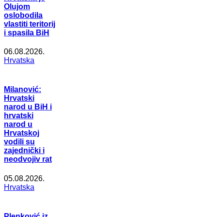
Olujom
oslobodila
vlastiti teritorij
i spasila BiH
06.08.2026.
Hrvatska
Milanović:
Hrvatski
narod u BiH i
hrvatski
narod u
Hrvatskoj
vodili su
zajednički i
neodvojiv rat
05.08.2026.
Hrvatska
Plenković iz