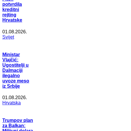
potvrdila
kreditni
rejting
Hrvatske
01.08.2026.
Svijet
Ministar
Vlajčić:
Ugostitelji u
Dalmaciji
ilegalno
uvoze meso
iz Srbije
01.08.2026.
Hrvatska
Trumpov plan
za Balkan:
Milijuni dolara