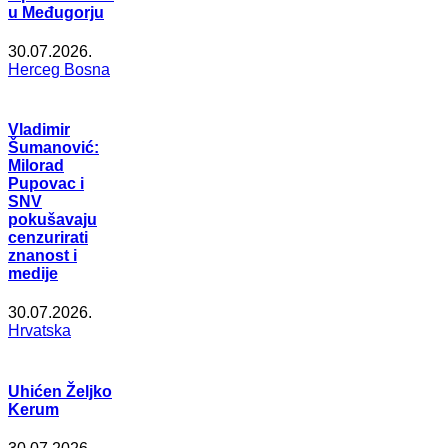
u Međugorju
30.07.2026.
Herceg Bosna
Vladimir
Šumanović:
Milorad
Pupovac i
SNV
pokušavaju
cenzurirati
znanost i
medije
30.07.2026.
Hrvatska
Uhićen Željko
Kerum