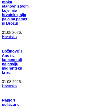
otoka
stanovništvom
koje nije
hrvatsko, nije
palo na pamet
ni Brozu!
01.08.2026.
Hrvatska
Božinović i
Anušić
komentirali
najnoviju
migrantsku
krizu
01.08.2026.
Hrvatska
Najgori
političar u