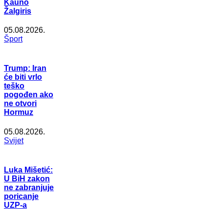
Kauno
Žalgiris
05.08.2026.
Šport
Trump: Iran
će biti vrlo
teško
pogođen ako
ne otvori
Hormuz
05.08.2026.
Svijet
Luka Mišetić:
U BiH zakon
ne zabranjuje
poricanje
UZP-a