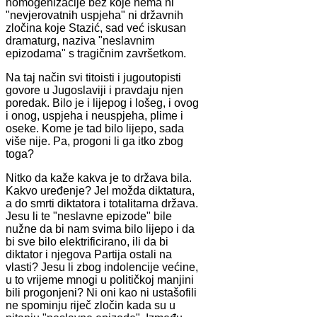
homogenizacije bez koje nema ni
"nevjerovatnih uspjeha" ni državnih
zločina koje Stazić, sad već iskusan
dramaturg, naziva "neslavnim
epizodama" s tragičnim završetkom.
Na taj način svi titoisti i jugoutopisti
govore u Jugoslaviji i pravdaju njen
poredak. Bilo je i lijepog i lošeg, i ovog
i onog, uspjeha i neuspjeha, plime i
oseke. Kome je tad bilo lijepo, sada
više nije. Pa, progoni li ga itko zbog
toga?
Nitko da kaže kakva je to država bila.
Kakvo uređenje? Jel možda diktatura,
a do smrti diktatora i totalitarna država.
Jesu li te "neslavne epizode" bile
nužne da bi nam svima bilo lijepo i da
bi sve bilo elektrificirano, ili da bi
diktator i njegova Partija ostali na
vlasti? Jesu li zbog indolencije većine,
u to vrijeme mnogi u političkoj manjini
bili progonjeni? Ni oni kao ni ustašofili
ne spominju riječ zločin kada su u