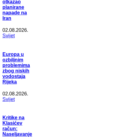
otkazao
planirane
napade na
Iran
02.08.2026.
Svijet
Europa u
ozbiljnim
problemima
zbog niskih
vodostaja
Rijeka
02.08.2026.
Svijet
Kritike na
Klasićev
račun:
Naseljavanje