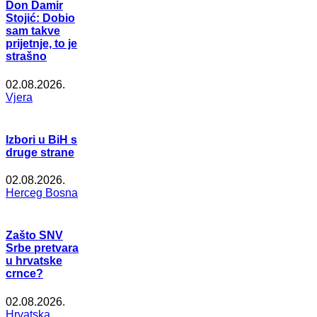
Don Damir
Stojić: Dobio
sam takve
prijetnje, to je
strašno
02.08.2026.
Vjera
Izbori u BiH s
druge strane
02.08.2026.
Herceg Bosna
Zašto SNV
Srbe pretvara
u hrvatske
crnce?
02.08.2026.
Hrvatska