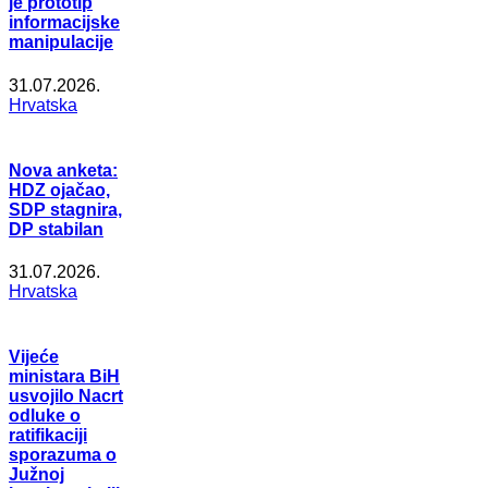
je prototip
informacijske
manipulacije
31.07.2026.
Hrvatska
Nova anketa:
HDZ ojačao,
SDP stagnira,
DP stabilan
31.07.2026.
Hrvatska
Vijeće
ministara BiH
usvojilo Nacrt
odluke o
ratifikaciji
sporazuma o
Južnoj