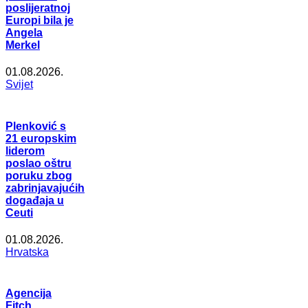
poslijeratnoj
Europi bila je
Angela
Merkel
01.08.2026.
Svijet
Plenković s
21 europskim
liderom
poslao oštru
poruku zbog
zabrinjavajućih
događaja u
Ceuti
01.08.2026.
Hrvatska
Agencija
Fitch