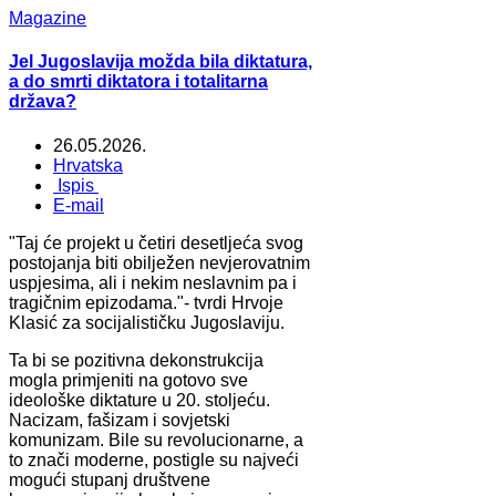
Magazine
Jel Jugoslavija možda bila diktatura,
a do smrti diktatora i totalitarna
država?
26.05.2026.
Hrvatska
Ispis
E-mail
"Taj će projekt u četiri desetljeća svog
postojanja biti obilježen nevjerovatnim
uspjesima, ali i nekim neslavnim pa i
tragičnim epizodama."- tvrdi Hrvoje
Klasić za socijalističku Jugoslaviju.
Ta bi se pozitivna dekonstrukcija
mogla primjeniti na gotovo sve
ideološke diktature u 20. stoljeću.
Nacizam, fašizam i sovjetski
komunizam. Bile su revolucionarne, a
to znači moderne, postigle su najveći
mogući stupanj društvene