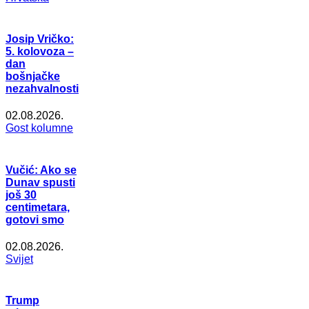
Josip Vričko:
5. kolovoza –
dan
bošnjačke
nezahvalnosti
02.08.2026.
Gost kolumne
Vučić: Ako se
Dunav spusti
još 30
centimetara,
gotovi smo
02.08.2026.
Svijet
Trump