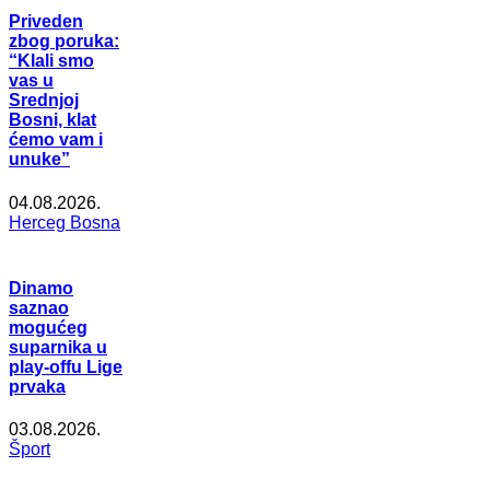
Priveden
zbog poruka:
“Klali smo
vas u
Srednjoj
Bosni, klat
ćemo vam i
unuke”
04.08.2026.
Herceg Bosna
Dinamo
saznao
mogućeg
suparnika u
play-offu Lige
prvaka
03.08.2026.
Šport