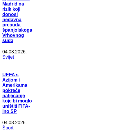
Madrid na
rizik koji
donosi
nedavna
presuda
španjolskoga
Vrhovnog
suda
04.08.2026.
Svijet
UEFA s
Azijom i
Amerikama
pokreće
natjecanje
koje bi moglo
uništiti FIFA-
ino SP
04.08.2026.
Šport