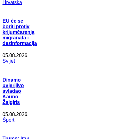
Hrvatska
EU će se
boriti protiv
krijumčarenja
migranata i
dezinformacija
05.08.2026.
Svijet
Dinamo
uvjerljivo
svladao
Kauno
Žalgiris
05.08.2026.
Šport
Trump: Iran