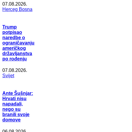
07.08.2026.
Herceg Bosna
Trump
potpisao
naredbe o
ograničavanju
američkog
državljanstva
po rođenju
07.08.2026.
Svijet
Ante Šušnjar:
Hrvati nisu
napadali,
nego su
branili svoje
domove
06.08.2026.