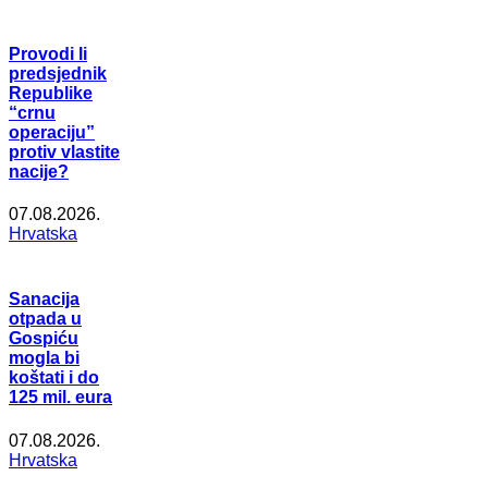
Provodi li
predsjednik
Republike
“crnu
operaciju”
protiv vlastite
nacije?
07.08.2026.
Hrvatska
Sanacija
otpada u
Gospiću
mogla bi
koštati i do
125 mil. eura
07.08.2026.
Hrvatska