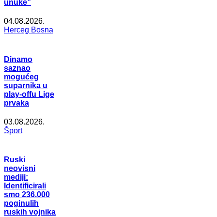
unuke”
04.08.2026.
Herceg Bosna
Dinamo
saznao
mogućeg
suparnika u
play-offu Lige
prvaka
03.08.2026.
Šport
Ruski
neovisni
mediji:
Identificirali
smo 236.000
poginulih
ruskih vojnika