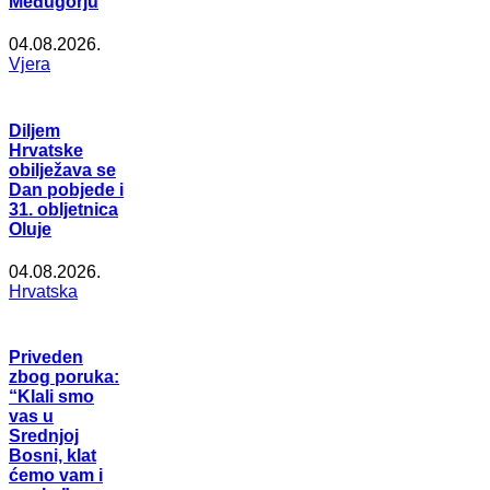
Međugorju
04.08.2026.
Vjera
Diljem
Hrvatske
obilježava se
Dan pobjede i
31. obljetnica
Oluje
04.08.2026.
Hrvatska
Priveden
zbog poruka:
“Klali smo
vas u
Srednjoj
Bosni, klat
ćemo vam i