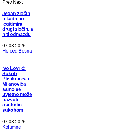
Prev
Next
Jedan zločin
nikada ne
legitimira
drugi zločin, a
niti odmazdu
07.08.2026.
Herceg Bosna
Ivo Lovrić:
Sukob
Plenkovića i
Milanovića
samo se
uvjetno može
nazvati
osobnim
sukobom
07.08.2026.
Kolumne