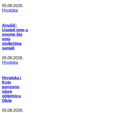
05.08.2026.
Hrvatska
Anušić:
Uspjeli smo u
onome što
smo
stoljećima
sanjali
05.08.2026.
Hrvatska
Hrvatska i
Knin
ponosno
slave
obljetnicu
Oluje
05.08.2026.