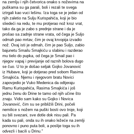
na zemlju i njih četvorica onako s noževima na
puškama su ga parali, boli i rezali te svega
iztrgali kao vuci lešinu. Iza toga se je jedan od
njih zaletio na Sulju Kurispahića, koji je bio
sliedeći na redu, te mu protjerao nož kroz vrat,
tako da ga je zabo s prednje strane i da je
prošao sa zadnje strane vrata, od čega je Suljo
odmah pao mrtav, čim je ovaj krvopija izvadio
nož. Ovaj isti je odmah, čim je pao Suljo, zabio
bajunetu Smailu Smajkiću u slabinu i razderao
mu tielo do pupka, od čega je Smail pao i
njegov vapaj i previjanje od raznih bolova dugo
se čuo. U to je došao seljak Gojko Jovanović
iz Hubave, koji je dotjerao pred sobom Rasima
Smajkića. Njemu i njegovom bratu Novici
zapovjedio je Vuko Medenica da odtjeraju
Ramu Kurispahića, Rasima Smajkića i još
jednu ženu do Drine te tamo od njih učine što
znaju. Vidio sam kako su Gojko i Novica
Jovanović, čim su se približili Drini, počeli
nemilice s nožem na puški bosti ovo troje, koji
su bili svezani, sve dotle dok nisu pali. Pa
kada su pali, onda su ih onako ležeće na zemlji
ponovno i puno puta boli, a poslije toga su ih
odvezli i bacili u Drinu."