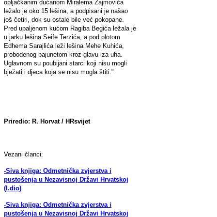
opljačkanim dućanom Miralema Zajmovića
ležalo je oko 15 lešina, a podpisani je našao
još četiri, dok su ostale bile već pokopane.
Pred upaljenom kućom Ragiba Begića ležala je
u jarku lešina Seife Terzića, a pod plotom
Edhema Sarajlića leži lešina Mehe Kuhića,
probodenog bajunetom kroz glavu iza uha.
Uglavnom su poubijani starci koji nisu mogli
bježati i djeca koja se nisu mogla štiti."
Priredio: R. Horvat / HRsvijet
Vezani članci:
-Siva knjiga: Odmetnička zvjerstva i
pustošenja u Nezavisnoj Državi Hrvatskoj
(I.dio)
-Siva knjiga: Odmetnička zvjerstva i
pustošenja u Nezavisnoj Državi Hrvatskoj