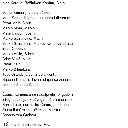
Ivan Kardun, Božin
Ivan Kardun, Bićin
Marija Kardun, Ivanova žena
Mate Samardžija sa suprugom i dietetom
Petar Mrđa, Nikin
Marko Mrđa, Markov
Mate Kardun, Josin
Marko Špiranović, Matin
Marko Špiranović, Markov-svi iz sela Luke,
kotar Grahovo
Marko Vulić, Stipin
Stipe Vulić, Mijin
Petar Vulić
Marko Bilandžija
Joso Bilandžija-svi iz sela Korita
Stjepan Barać, iz Livna, ubijen sa ženom i
osmero djece u Kapeli
Četnici-komunisti su nadalje ubili prigodom
istog napadaja rizničkog stražara rodom iz
Banja Luke, narednika Čotara, poreznog
činovnika Crnića i učiteljicu Martu u
Bosanskom Grahovu.
U Štikovu su zaklani ovi Hrvati: