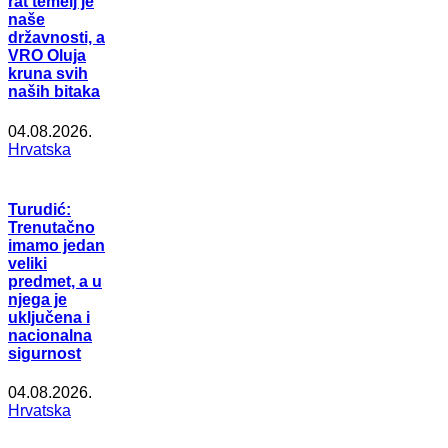
rat temelj je
naše
državnosti, a
VRO Oluja
kruna svih
naših bitaka
04.08.2026.
Hrvatska
Turudić:
Trenutačno
imamo jedan
veliki
predmet, a u
njega je
uključena i
nacionalna
sigurnost
04.08.2026.
Hrvatska