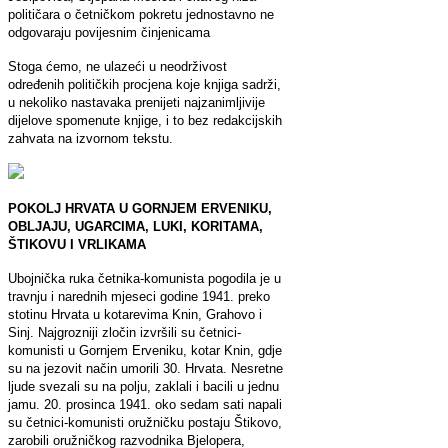
političara o četničkom pokretu jednostavno ne
odgovaraju povijesnim činjenicama
Stoga ćemo, ne ulazeći u neodrživost
određenih političkih procjena koje knjiga sadrži,
u nekoliko nastavaka prenijeti najzanimljivije
dijelove spomenute knjige, i to bez redakcijskih
zahvata na izvornom tekstu.
POKOLJ HRVATA U GORNJEM ERVENIKU,
OBLJAJU, UGARCIMA, LUKI, KORITAMA,
ŠTIKOVU I VRLIKAMA
Ubojnička ruka četnika-komunista pogodila je u
travnju i narednih mjeseci godine 1941. preko
stotinu Hrvata u kotarevima Knin, Grahovo i
Sinj. Najgrozniji zločin izvršili su četnici-
komunisti u Gornjem Erveniku, kotar Knin, gdje
su na jezovit način umorili 30. Hrvata. Nesretne
ljude svezali su na polju, zaklali i bacili u jednu
jamu. 20. prosinca 1941. oko sedam sati napali
su četnici-komunisti oružničku postaju Štikovo,
zarobili oružničkog razvodnika Bjelopera,