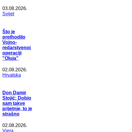
03.08.2026.
Svijet
Što je
prethodilo
Vojno-
redarstvenoj
operaciji
"Oluja"
02.08.2026.
Hrvatska
Don Damir
Stojić: Dobio
sam takve
prijetnje, to je
strašno
02.08.2026.
Vjera