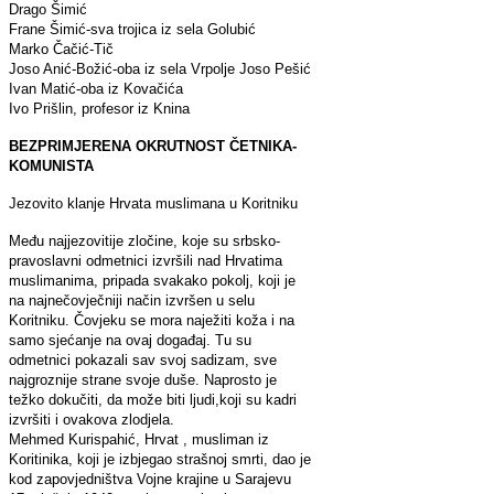
Drago Šimić
Frane Šimić-sva trojica iz sela Golubić
Marko Čačić-Tič
Joso Anić-Božić-oba iz sela Vrpolje Joso Pešić
Ivan Matić-oba iz Kovačića
Ivo Prišlin, profesor iz Knina
BEZPRIMJERENA OKRUTNOST ČETNIKA-
KOMUNISTA
Jezovito klanje Hrvata muslimana u Koritniku
Među najjezovitije zločine, koje su srbsko-
pravoslavni odmetnici izvršili nad Hrvatima
muslimanima, pripada svakako pokolj, koji je
na najnečovječniji način izvršen u selu
Koritniku. Čovjeku se mora naježiti koža i na
samo sjećanje na ovaj događaj. Tu su
odmetnici pokazali sav svoj sadizam, sve
najgroznije strane svoje duše. Naprosto je
težko dokučiti, da može biti ljudi,koji su kadri
izvršiti i ovakova zlodjela.
Mehmed Kurispahić, Hrvat , musliman iz
Koritinika, koji je izbjegao strašnoj smrti, dao je
kod zapovjedništva Vojne krajine u Sarajevu