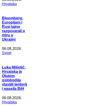
Hrvatska
Bloomberg:
Europljani i
Rusi tajno
razgovarali o
miru u
Ukrajini
06.08.2026.
Svijet
Luka Mišetić:
Hrvatska je
Olujom
oslobodila
vlastiti teritorij
i spasila BiH
06.08.2026.
Hrvatska