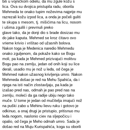
bili u vojničkom odielu, da mu zgule kožu s
lica. Ova su dvojica pristupila radu, oborila
Mehmeda te onako tupim noževima najprije mu
razrezali kožu izpod lica, a onda je počeli guliti
te skupa s mesom, tj. mišićima na licu, nosom
i ušima zgulili i prevrnuli preko
glave tako, da je donji dio s brade dosizao mu
do jake kaputa. Mehmed se kroz ćitavo ovo
vrieme krivio i vrištao od užasnih bolova.
Nakon toga je Medenica naredio Mehmedu
onako zguljenom, da pokaže kako se Bogu
moli, pa kada je Mehmed prizivajući molitvu
Bogu pao na zemlju, jedan od onih koji su lice
derali, usadio mu je nož u leđa, od čega je
Mehmed nakon užasnog krivljenja umro. Nakon
Mehmeda došao je red na Mehu Spahića, da i
njega na isti način zlostavljaju, pa kada je
izašao pred nas, odmah je pao pred nas na
zemlju, moleći da ga radije ubiju nego tako
muče. U tome je jedan od mučitelja imajući nož
na puški zabo u Mehinu lievu ruku i gotovo je
odkinuo, a onaj drugi je pristupio, pritisnuo mu
leđa nogom, naslonio ciev na sljepočicu i
opalio, od čega je Meho odmah umro. Sada je
došao red na Muju Kurispahića, koga su oborili