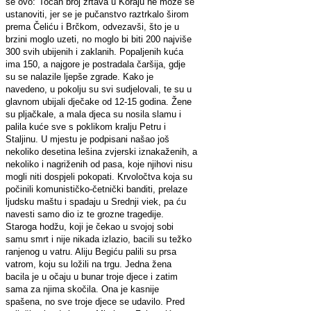
se ovo:
"Točan broj žrtava u Koraju ne može se
ustanoviti, jer se je pučanstvo raztrkalo širom
prema Čeliću i Brčkom, odvezavši, što je u
brzini moglo uzeti, no moglo bi biti 200 najviše
300 svih ubijenih i zaklanih. Popaljenih kuća
ima 150, a najgore je postradala čaršija, gdje
su se nalazile ljepše zgrade. Kako je
navedeno, u pokolju su svi sudjelovali, te su u
glavnom ubijali dječake od 12-15 godina. Žene
su pljačkale, a mala djeca su nosila slamu i
palila kuće sve s poklikom kralju Petru i
Staljinu. U mjestu je podpisani našao još
nekoliko desetina lešina zvjerski iznakaženih, a
nekoliko i nagriženih od pasa, koje njihovi nisu
mogli niti dospjeli pokopati. Krvoločtva koja su
počinili komunističko-četnički banditi, prelaze
ljudsku maštu i spadaju u Srednji viek, pa ću
navesti samo dio iz te grozne tragedije.
Staroga hodžu, koji je čekao u svojoj sobi
samu smrt i nije nikada izlazio, bacili su težko
ranjenog u vatru. Aliju Begiću palili su prsa
vatrom, koju su ložili na trgu. Jedna žena
bacila je u očaju u bunar troje djece i zatim
sama za njima skočila. Ona je kasnije
spašena, no sve troje djece se udavilo. Pred