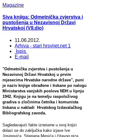
Magazine
Siva knjiga: Odmetnička zvjerstva i
pustošenja u Nezavisnoj Državi
Hrvatskoj (VII.dio)
11.06.2012.
Arhiva - stari hrsvijet.net 1
Ispis
E-mail
"Odmetnička zvjerstva i pustošenja u
Nezavisnoj Državi Hrvatskoj u prvim
mjesecima Hrvatske narodne države", puni
je naziv knjige obrađene i tiskane po nalogu
Ministarstva vanjskih poslova NDH u lipnju
1942. Knjigu je na temelju raspoloživog
gradiva o zločinima četnika i komunista
tiskana u nakladi Hrvatskog Izdavalačkog
Bibliografskog zavoda.
Sagledavajući fakte iznesene u ovoj knjizi
dolazi se do zaključka kako izjave Ive
Josipovića, Stjepana Mesića i čitavog niza