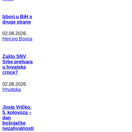
Izbori u BiH s
druge strane
02.08.2026.
Herceg Bosna
Zašto SNV
Srbe pretvara
u hrvatske
crnce?
02.08.2026.
Hrvatska
Josip Vričko:
5. kolovoza –
dan
bošnjačke
nezahvalnosti