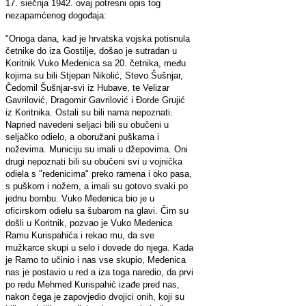
17. siečnja 1942. ovaj potresni opis tog
nezapamćenog dogođaja:
"Onoga dana, kad je hrvatska vojska potisnula
četnike do iza Gostilje, došao je sutradan u
Koritnik Vuko Medenica sa 20. četnika, među
kojima su bili Stjepan Nikolić, Stevo Šušnjar,
Čedomil Šušnjar-svi iz Hubave, te Velizar
Gavrilović, Dragomir Gavrilović i Đorđe Grujić
iz Koritnika. Ostali su bili nama nepoznati.
Napried navedeni seljaci bili su obučeni u
seljačko odielo, a oboružani puškama i
noževima. Municiju su imali u džepovima. Oni
drugi nepoznati bili su obučeni svi u vojnička
odiela s "redenicima" preko ramena i oko pasa,
s puškom i nožem, a imali su gotovo svaki po
jednu bombu. Vuko Medenica bio je u
oficirskom odielu sa šubarom na glavi. Čim su
došli u Koritnik, pozvao je Vuko Medenica
Ramu Kurispahića i rekao mu, da sve
mužkarce skupi u selo i dovede do njega. Kada
je Ramo to učinio i nas vse skupio, Medenica
nas je postavio u red a iza toga naredio, da prvi
po redu Mehmed Kurispahić izađe pred nas,
nakon čega je zapovjedio dvojici onih, koji su