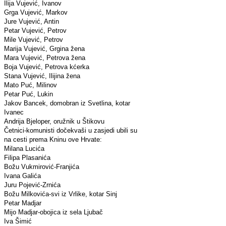
Ilija Vujević, Ivanov
Grga Vujević, Markov
Jure Vujević, Antin
Petar Vujević, Petrov
Mile Vujević, Petrov
Marija Vujević, Grgina žena
Mara Vujević, Petrova žena
Boja Vujević, Petrova kćerka
Stana Vujević, Ilijina žena
Mato Puć, Milinov
Petar Puć, Lukin
Jakov Bancek, domobran iz Svetlina, kotar
Ivanec
Andrija Bjeloper, oružnik u Štikovu
Četnici-komunisti dočekvaši u zasjedi ubili su
na cesti prema Kninu ove Hrvate:
Milana Lucića
Filipa Plasanića
Božu Vukmirović-Franjića
Ivana Galića
Juru Pojević-Zrnića
Božu Milkovića-svi iz Vrlike, kotar Sinj
Petar Madjar
Mijo Madjar-obojica iz sela Ljubač
Iva Šimić