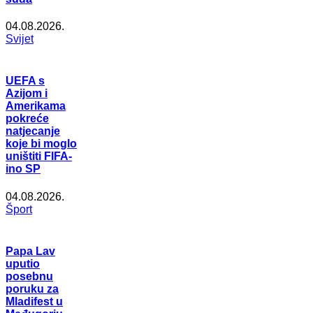
04.08.2026.
Svijet
UEFA s
Azijom i
Amerikama
pokreće
natjecanje
koje bi moglo
uništiti FIFA-
ino SP
04.08.2026.
Šport
Papa Lav
uputio
posebnu
poruku za
Mladifest u