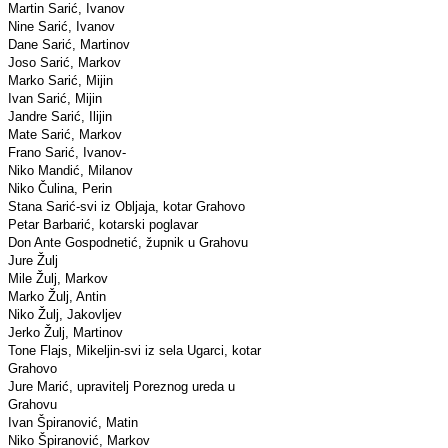
Martin Sarić, Ivanov
Nine Sarić, Ivanov
Dane Sarić, Martinov
Joso Sarić, Markov
Marko Sarić, Mijin
Ivan Sarić, Mijin
Jandre Sarić, Ilijin
Mate Sarić, Markov
Frano Sarić, Ivanov-
Niko Mandić, Milanov
Niko Čulina, Perin
Stana Sarić-svi iz Obljaja, kotar Grahovo
Petar Barbarić, kotarski poglavar
Don Ante Gospodnetić, župnik u Grahovu
Jure Žulj
Mile Žulj, Markov
Marko Žulj, Antin
Niko Žulj, Jakovljev
Jerko Žulj, Martinov
Tone Flajs, Mikeljin-svi iz sela Ugarci, kotar
Grahovo
Jure Marić, upravitelj Poreznog ureda u
Grahovu
Ivan Špiranović, Matin
Niko Špiranović, Markov