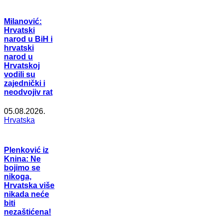
Milanović:
Hrvatski
narod u BiH i
hrvatski
narod u
Hrvatskoj
vodili su
zajednički i
neodvojiv rat
05.08.2026.
Hrvatska
Plenković iz
Knina: Ne
bojimo se
nikoga,
Hrvatska više
nikada neće
biti
nezaštićena!