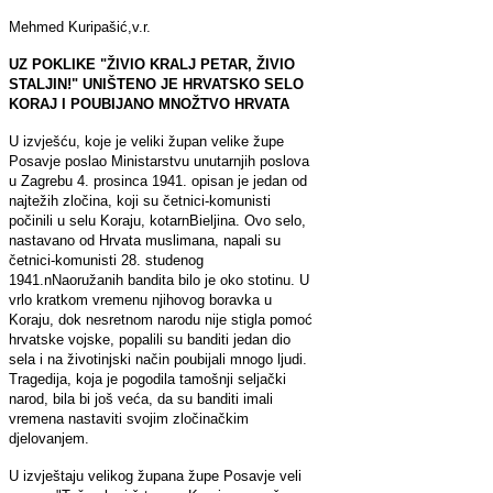
Mehmed Kuripašić,v.r.
UZ POKLIKE "ŽIVIO KRALJ PETAR, ŽIVIO
STALJIN!" UNIŠTENO JE HRVATSKO SELO
KORAJ I POUBIJANO MNOŽTVO HRVATA
U izvješću, koje je veliki župan velike župe
Posavje poslao Ministarstvu unutarnjih poslova
u Zagrebu 4. prosinca 1941. opisan je jedan od
najtežih zločina, koji su četnici-komunisti
počinili u selu Koraju, kotarnBieljina. Ovo selo,
nastavano od Hrvata muslimana, napali su
četnici-komunisti 28. studenog
1941.nNaoružanih bandita bilo je oko stotinu. U
vrlo kratkom vremenu njihovog boravka u
Koraju, dok nesretnom narodu nije stigla pomoć
hrvatske vojske, popalili su banditi jedan dio
sela i na životinjski način poubijali mnogo ljudi.
Tragedija, koja je pogodila tamošnji seljački
narod, bila bi još veća, da su banditi imali
vremena nastaviti svojim zločinačkim
djelovanjem.
U izvještaju velikog župana župe Posavje veli