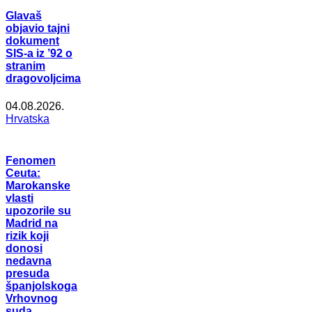
Glavaš
objavio tajni
dokument
SIS-a iz ’92 o
stranim
dragovoljcima
04.08.2026.
Hrvatska
Fenomen
Ceuta:
Marokanske
vlasti
upozorile su
Madrid na
rizik koji
donosi
nedavna
presuda
španjolskoga
Vrhovnog
suda