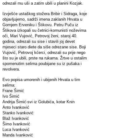
odrezali mu uši a zatim ubili u planini Kozjak.
Izvješće ustaškog stožera Bribir i Sidraga, koje
objavljujemo, sadrži imena zaklanih Hrvata u
Gornjem Erveniku i Štikovu. Petru Puču iz
Štikova izkopali su četnici-komunisti noževima
oči, Mari Vujović, Petrovoj ženi, staroj 40.
godina, odrezali su sise i stavili joj devet
mjeseci staro diete da siše odrezane sise. Boji
Vujović, Petrovoj kćerci, odrezali su prije nego
što su je ubili, prste na rukama. Žrtve u ostalim
spomenutim selima poubijane su iz pušaka i
revolvera.
Evo popisa umorenih i ubijenih Hrvata u tim
selima:
Frane Šimić
Ivo Šimić
Andrija Šimić-svi iz Golubića, kotar Knin
Anto Ivanković
Stanko Ivanković
Blaž Ivanković
Šimo Ivanković
Luca Ivanković
Manda Ivanković