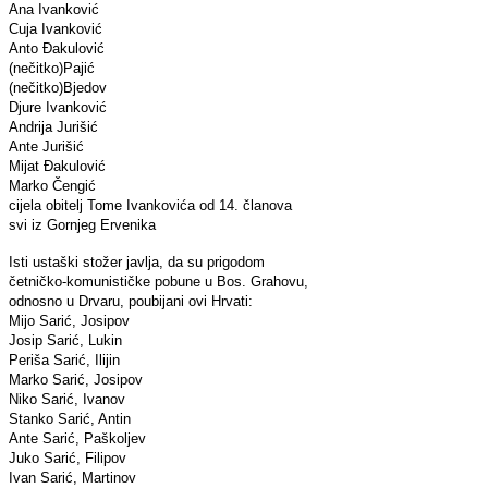
Ana Ivanković
Cuja Ivanković
Anto Đakulović
(nečitko)Pajić
(nečitko)Bjedov
Djure Ivanković
Andrija Jurišić
Ante Jurišić
Mijat Đakulović
Marko Čengić
cijela obitelj Tome Ivankovića od 14. članova
svi iz Gornjeg Ervenika
Isti ustaški stožer javlja, da su prigodom
četničko-komunističke pobune u Bos. Grahovu,
odnosno u Drvaru, poubijani ovi Hrvati:
Mijo Sarić, Josipov
Josip Sarić, Lukin
Periša Sarić, Ilijin
Marko Sarić, Josipov
Niko Sarić, Ivanov
Stanko Sarić, Antin
Ante Sarić, Paškoljev
Juko Sarić, Filipov
Ivan Sarić, Martinov