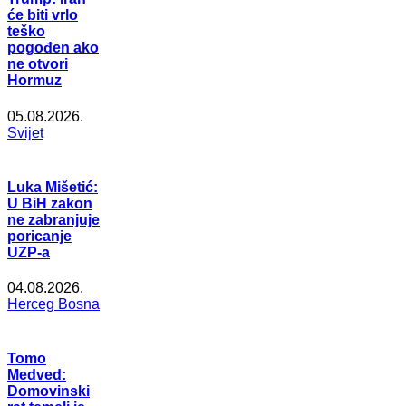
će biti vrlo
teško
pogođen ako
ne otvori
Hormuz
05.08.2026.
Svijet
Luka Mišetić:
U BiH zakon
ne zabranjuje
poricanje
UZP-a
04.08.2026.
Herceg Bosna
Tomo
Medved:
Domovinski