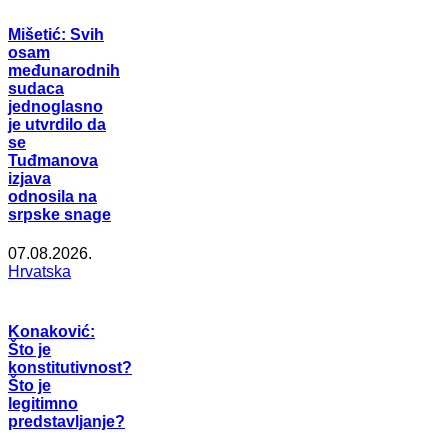
Mišetić: Svih
osam
međunarodnih
sudaca
jednoglasno
je utvrdilo da
se
Tuđmanova
izjava
odnosila na
srpske snage
07.08.2026.
Hrvatska
Konaković:
Što je
konstitutivnost?
Što je
legitimno
predstavljanje?