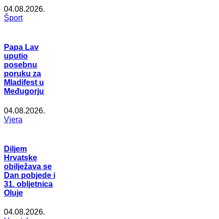
04.08.2026.
Šport
Papa Lav
uputio
posebnu
poruku za
Mladifest u
Međugorju
04.08.2026.
Vjera
Diljem
Hrvatske
obilježava se
Dan pobjede i
31. obljetnica
Oluje
04.08.2026.