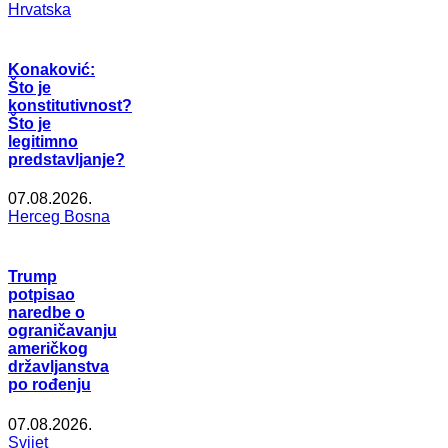
Hrvatska
Konaković:
Što je
konstitutivnost?
Što je
legitimno
predstavljanje?
07.08.2026.
Herceg Bosna
Trump
potpisao
naredbe o
ograničavanju
američkog
državljanstva
po rođenju
07.08.2026.
Svijet