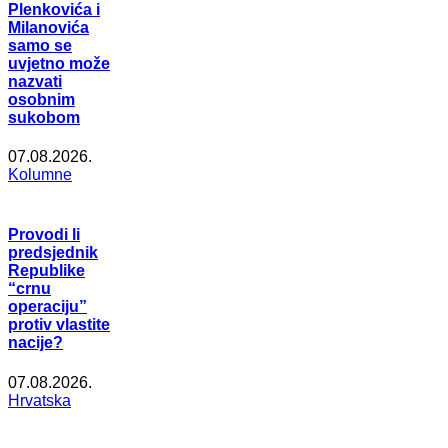
Plenkovića i
Milanovića
samo se
uvjetno može
nazvati
osobnim
sukobom
07.08.2026.
Kolumne
Provodi li
predsjednik
Republike
“crnu
operaciju”
protiv vlastite
nacije?
07.08.2026.
Hrvatska