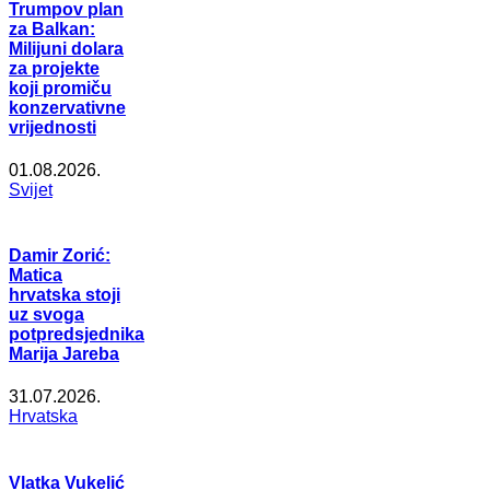
Trumpov plan
za Balkan:
Milijuni dolara
za projekte
koji promiču
konzervativne
vrijednosti
01.08.2026.
Svijet
Damir Zorić:
Matica
hrvatska stoji
uz svoga
potpredsjednika
Marija Jareba
31.07.2026.
Hrvatska
Vlatka Vukelić