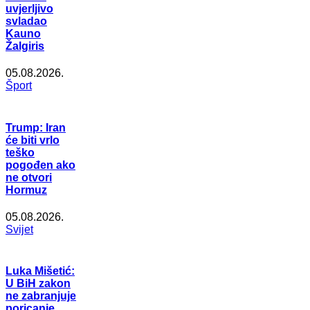
uvjerljivo
svladao
Kauno
Žalgiris
05.08.2026.
Šport
Trump: Iran
će biti vrlo
teško
pogođen ako
ne otvori
Hormuz
05.08.2026.
Svijet
Luka Mišetić:
U BiH zakon
ne zabranjuje
poricanje