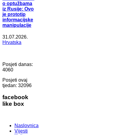
o optužbama
iz Rusije: Ovo
je prototip
informacijske
manipulacije
31.07.2026.
Hrvatska
Posjeti danas:
4060
Posjeti ovaj
tjedan:
32096
facebook
like box
Naslovnica
Vijesti