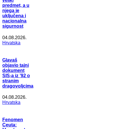
veliki
predmet, a u
njega je
uključena i
nacionalna
sigurnost
04.08.2026.
Hrvatska
Glavaš
objavio tajni
dokument
SIS-a iz ’92 o
stranim
dragovoljcima
04.08.2026.
Hrvatska
Fenomen
Ceuta: