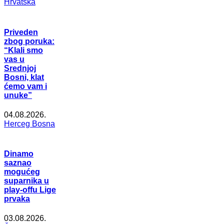
Hrvatska
Priveden
zbog poruka:
“Klali smo
vas u
Srednjoj
Bosni, klat
ćemo vam i
unuke”
04.08.2026.
Herceg Bosna
Dinamo
saznao
mogućeg
suparnika u
play-offu Lige
prvaka
03.08.2026.