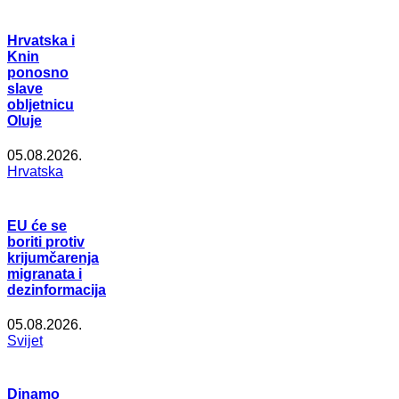
Hrvatska i
Knin
ponosno
slave
obljetnicu
Oluje
05.08.2026.
Hrvatska
EU će se
boriti protiv
krijumčarenja
migranata i
dezinformacija
05.08.2026.
Svijet
Dinamo