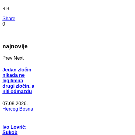
R.H.
Share
0
najnovije
Prev
Next
Jedan zločin
nikada ne
legitimira
drugi zločin, a
niti odmazdu
07.08.2026.
Herceg Bosna
Ivo Lovrić:
Sukob