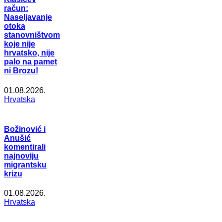
račun:
Naseljavanje
otoka
stanovništvom
koje nije
hrvatsko, nije
palo na pamet
ni Brozu!
01.08.2026.
Hrvatska
Božinović i
Anušić
komentirali
najnoviju
migrantsku
krizu
01.08.2026.
Hrvatska