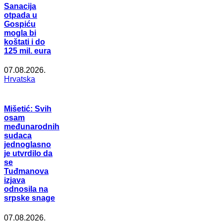
Sanacija
otpada u
Gospiću
mogla bi
koštati i do
125 mil. eura
07.08.2026.
Hrvatska
Mišetić: Svih
osam
međunarodnih
sudaca
jednoglasno
je utvrdilo da
se
Tuđmanova
izjava
odnosila na
srpske snage
07.08.2026.