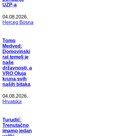
UZP-a
04.08.2026.
Herceg Bosna
Tomo
Medved:
Domovinski
rat temelj je
naše
državnosti, a
VRO Oluja
kruna svih
naših bitaka
04.08.2026.
Hrvatska
Turudić:
Trenutačno
imamo jedan