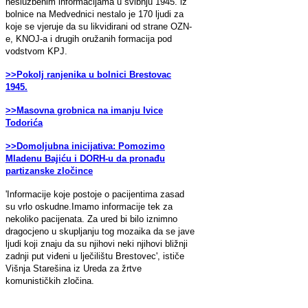
neslužbenim informacijama u svibnju 1945. iz
bolnice na Medvednici nestalo je 170 ljudi za
koje se vjeruje da su likvidirani od strane OZN-
e, KNOJ-a i drugih oružanih formacija pod
vodstvom KPJ.
>>Pokolj ranjenika u bolnici Brestovac
1945.
>>Masovna grobnica na imanju Ivice
Todorića
>>Domoljubna inicijativa: Pomozimo
Mladenu Bajiću i DORH-u da pronađu
partizanske zločince
'Informacije koje postoje o pacijentima zasad
su vrlo oskudne.Imamo informacije tek za
nekoliko pacijenata. Za ured bi bilo iznimno
dragocjeno u skupljanju tog mozaika da se jave
ljudi koji znaju da su njihovi neki njihovi bližnji
zadnji put viđeni u lječilištu Brestovec', ističe
Višnja Starešina iz Ureda za žrtve
komunističkih zločina.