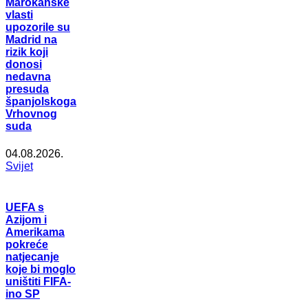
Marokanske
vlasti
upozorile su
Madrid na
rizik koji
donosi
nedavna
presuda
španjolskoga
Vrhovnog
suda
04.08.2026.
Svijet
UEFA s
Azijom i
Amerikama
pokreće
natjecanje
koje bi moglo
uništiti FIFA-
ino SP