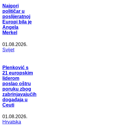
Najgori
političar u
poslijeratnoj
Europi bila je
Angela
Merkel
01.08.2026.
Svijet
Plenković s
21 europskim
liderom
poslao oštru
poruku zbog
zabrinjavajućih
događaja u
Ceuti
01.08.2026.
Hrvatska