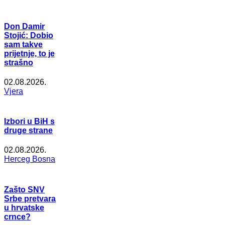
Don Damir
Stojić: Dobio
sam takve
prijetnje, to je
strašno
02.08.2026.
Vjera
Izbori u BiH s
druge strane
02.08.2026.
Herceg Bosna
Zašto SNV
Srbe pretvara
u hrvatske
crnce?