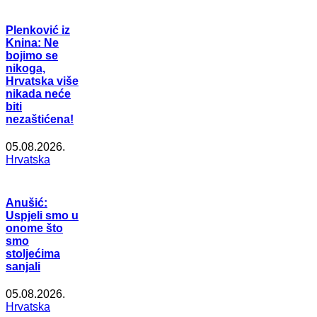
Plenković iz
Knina: Ne
bojimo se
nikoga,
Hrvatska više
nikada neće
biti
nezaštićena!
05.08.2026.
Hrvatska
Anušić:
Uspjeli smo u
onome što
smo
stoljećima
sanjali
05.08.2026.
Hrvatska