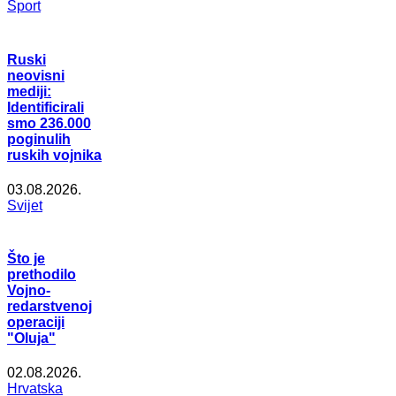
Šport
Ruski
neovisni
mediji:
Identificirali
smo 236.000
poginulih
ruskih vojnika
03.08.2026.
Svijet
Što je
prethodilo
Vojno-
redarstvenoj
operaciji
"Oluja"
02.08.2026.
Hrvatska