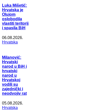
Luka Mišetić:
Hrvatska je
Olujom
oslobodila
vlastiti teritorij
i spasila BiH
06.08.2026.
Hrvatska
Milanović:
Hrvatski
narod u BiH i
hrvatski
narod u
Hrvatskoj
vodili su
zajednički i
neodvojiv rat
05.08.2026.
Hrvatska