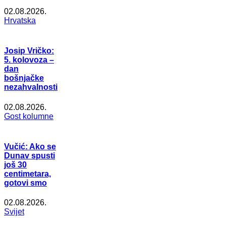
02.08.2026.
Hrvatska
Josip Vričko:
5. kolovoza –
dan
bošnjačke
nezahvalnosti
02.08.2026.
Gost kolumne
Vučić: Ako se
Dunav spusti
još 30
centimetara,
gotovi smo
02.08.2026.
Svijet