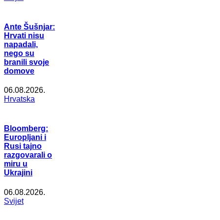
Ante Šušnjar:
Hrvati nisu
napadali,
nego su
branili svoje
domove
06.08.2026.
Hrvatska
Bloomberg:
Europljani i
Rusi tajno
razgovarali o
miru u
Ukrajini
06.08.2026.
Svijet