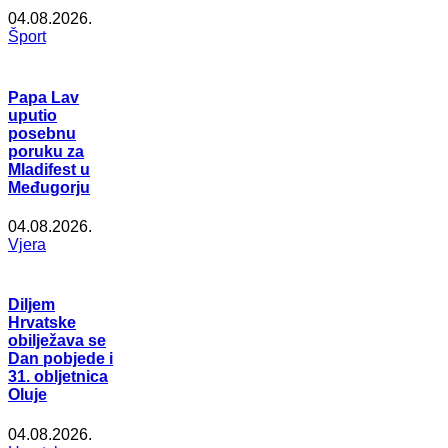
04.08.2026.
Šport
Papa Lav
uputio
posebnu
poruku za
Mladifest u
Međugorju
04.08.2026.
Vjera
Diljem
Hrvatske
obilježava se
Dan pobjede i
31. obljetnica
Oluje
04.08.2026.