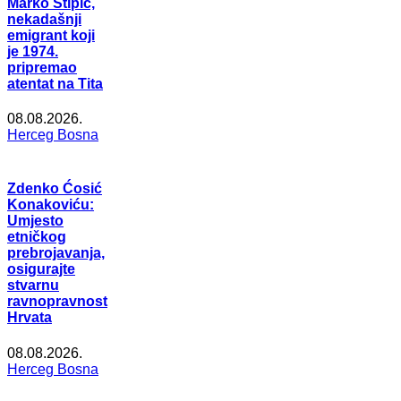
Marko Stipić,
nekadašnji
emigrant koji
je 1974.
pripremao
atentat na Tita
08.08.2026.
Herceg Bosna
Zdenko Ćosić
Konakoviću:
Umjesto
etničkog
prebrojavanja,
osigurajte
stvarnu
ravnopravnost
Hrvata
08.08.2026.
Herceg Bosna