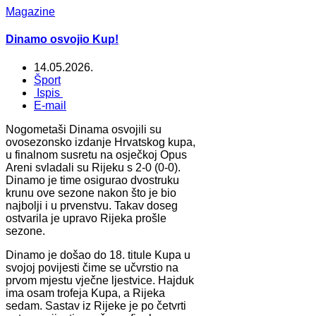
Magazine
Dinamo osvojio Kup!
14.05.2026.
Šport
Ispis
E-mail
Nogometaši Dinama osvojili su
ovosezonsko izdanje Hrvatskog kupa,
u finalnom susretu na osječkoj Opus
Areni svladali su Rijeku s 2-0 (0-0).
Dinamo je time osigurao dvostruku
krunu ove sezone nakon što je bio
najbolji i u prvenstvu. Takav doseg
ostvarila je upravo Rijeka prošle
sezone.
Dinamo je došao do 18. titule Kupa u
svojoj povijesti čime se učvrstio na
prvom mjestu vječne ljestvice. Hajduk
ima osam trofeja Kupa, a Rijeka
sedam. Sastav iz Rijeke je po četvrti