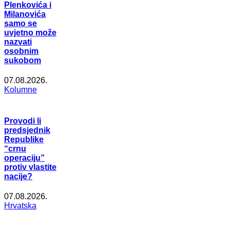
Plenkovića i
Milanovića
samo se
uvjetno može
nazvati
osobnim
sukobom
07.08.2026.
Kolumne
Provodi li
predsjednik
Republike
“crnu
operaciju”
protiv vlastite
nacije?
07.08.2026.
Hrvatska