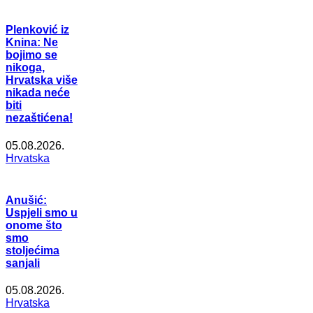
Plenković iz
Knina: Ne
bojimo se
nikoga,
Hrvatska više
nikada neće
biti
nezaštićena!
05.08.2026.
Hrvatska
Anušić:
Uspjeli smo u
onome što
smo
stoljećima
sanjali
05.08.2026.
Hrvatska