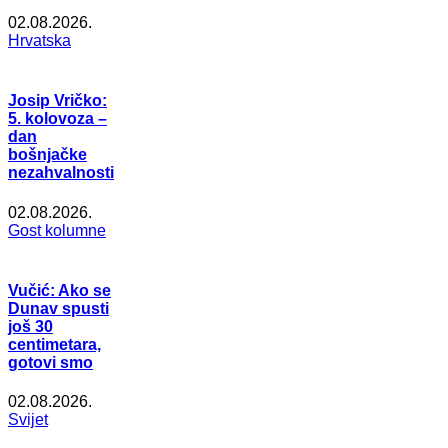
02.08.2026.
Hrvatska
Josip Vričko:
5. kolovoza –
dan
bošnjačke
nezahvalnosti
02.08.2026.
Gost kolumne
Vučić: Ako se
Dunav spusti
još 30
centimetara,
gotovi smo
02.08.2026.
Svijet