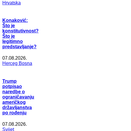
Hrvatska
Konaković:
Što je
konstitutivnost?
Što je
legitimno
predstavljanje?
07.08.2026.
Herceg Bosna
Trump
potpisao
naredbe o
ograničavanju
američkog
državljanstva
po rođenju
07.08.2026.
Svijet