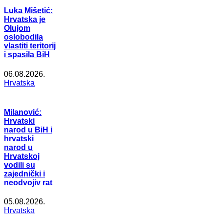
Luka Mišetić:
Hrvatska je
Olujom
oslobodila
vlastiti teritorij
i spasila BiH
06.08.2026.
Hrvatska
Milanović:
Hrvatski
narod u BiH i
hrvatski
narod u
Hrvatskoj
vodili su
zajednički i
neodvojiv rat
05.08.2026.
Hrvatska