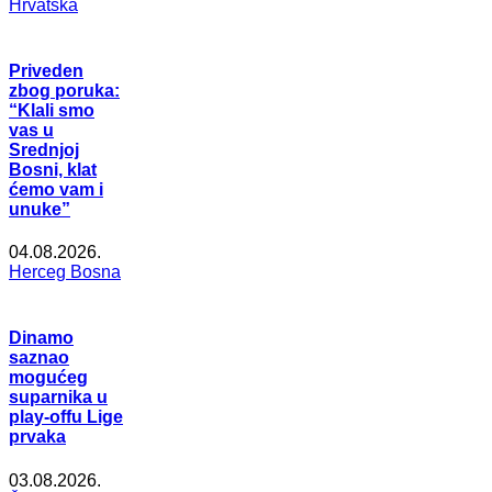
Hrvatska
Priveden
zbog poruka:
“Klali smo
vas u
Srednjoj
Bosni, klat
ćemo vam i
unuke”
04.08.2026.
Herceg Bosna
Dinamo
saznao
mogućeg
suparnika u
play-offu Lige
prvaka
03.08.2026.