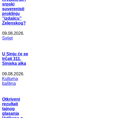
srpski
suverenisti
proklinju
“izdajicu”
Zelenskog?
09.08.2026.
Svijet
U Sinju će se
trčati 311.
Sinjska alka
09.08.2026.
Kulturna
baština
Otkriveni
rezultati
tajnog
glasanja