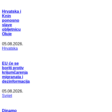
Hrvatska i
Knin
ponosno
slave
obljetnicu
Oluje
05.08.2026.
Hrvatska
EU će se
boriti protiv
krijumčarenja
migranata i
dezinformacija
05.08.2026.
Svijet
Dinamo