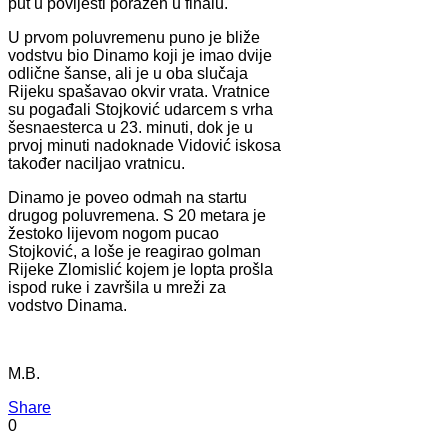
put u povijesti poražen u finalu.
U prvom poluvremenu puno je bliže
vodstvu bio Dinamo koji je imao dvije
odlične šanse, ali je u oba slučaja
Rijeku spašavao okvir vrata. Vratnice
su pogađali Stojković udarcem s vrha
šesnaesterca u 23. minuti, dok je u
prvoj minuti nadoknade Vidović iskosa
također naciljao vratnicu.
Dinamo je poveo odmah na startu
drugog poluvremena. S 20 metara je
žestoko lijevom nogom pucao
Stojković, a loše je reagirao golman
Rijeke Zlomislić kojem je lopta prošla
ispod ruke i završila u mreži za
vodstvo Dinama.
M.B.
Share
0