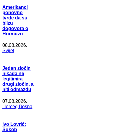
Amerikanci
ponovno
tvrde da su
blizu
dogovora o
Hormuzu
08.08.2026.
Svijet
Jedan zločin
nikada ne
legitimira
drugi zločin, a
niti odmazdu
07.08.2026.
Herceg Bosna
Ivo Lovrić:
Sukob