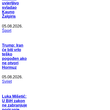
uvjerljivo
svladao
Kauno
Žalgiris
05.08.2026.
Šport
Trump: Iran
će biti vrlo
teško
pogođen ako
ne otvori
Hormuz
05.08.2026.
Svijet
Luka Mišetić:
U BiH zakon
ne zabranjuje
poricanje