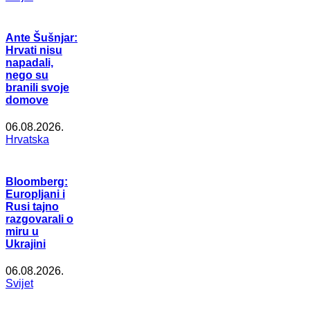
Ante Šušnjar:
Hrvati nisu
napadali,
nego su
branili svoje
domove
06.08.2026.
Hrvatska
Bloomberg:
Europljani i
Rusi tajno
razgovarali o
miru u
Ukrajini
06.08.2026.
Svijet