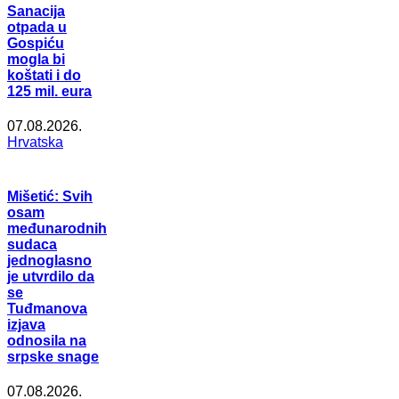
Sanacija
otpada u
Gospiću
mogla bi
koštati i do
125 mil. eura
07.08.2026.
Hrvatska
Mišetić: Svih
osam
međunarodnih
sudaca
jednoglasno
je utvrdilo da
se
Tuđmanova
izjava
odnosila na
srpske snage
07.08.2026.