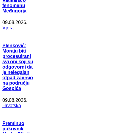
Vatikana o
fenomenu
Međugorja
09.08.2026.
Vjera
Plenković:
Moraju biti
procesuirani
svi oni koji su
odgovorni da
je nelegalan
otpad završio
na području
Gospića
09.08.2026.
Hrvatska
Preminuo
pukovnik