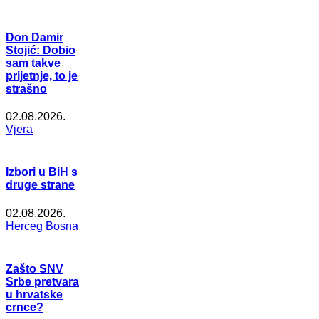
Don Damir
Stojić: Dobio
sam takve
prijetnje, to je
strašno
02.08.2026.
Vjera
Izbori u BiH s
druge strane
02.08.2026.
Herceg Bosna
Zašto SNV
Srbe pretvara
u hrvatske
crnce?