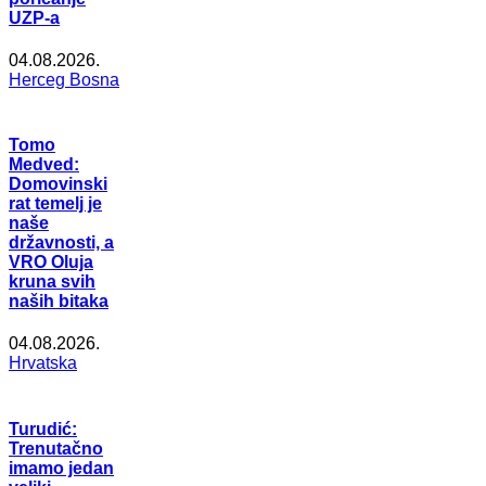
UZP-a
04.08.2026.
Herceg Bosna
Tomo
Medved:
Domovinski
rat temelj je
naše
državnosti, a
VRO Oluja
kruna svih
naših bitaka
04.08.2026.
Hrvatska
Turudić:
Trenutačno
imamo jedan