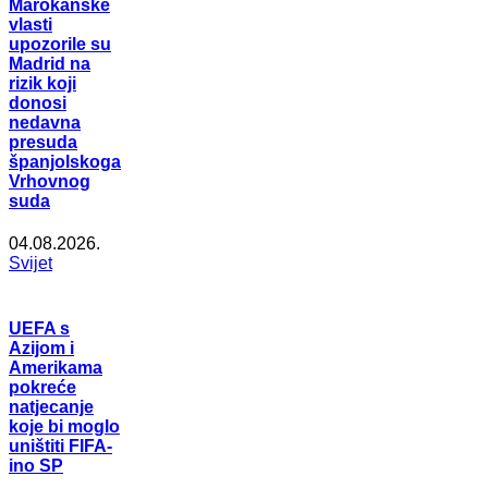
Marokanske
vlasti
upozorile su
Madrid na
rizik koji
donosi
nedavna
presuda
španjolskoga
Vrhovnog
suda
04.08.2026.
Svijet
UEFA s
Azijom i
Amerikama
pokreće
natjecanje
koje bi moglo
uništiti FIFA-
ino SP