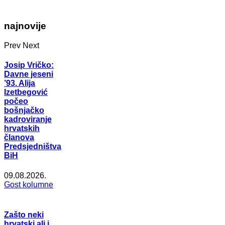
najnovije
Prev
Next
Josip Vričko:
Davne jeseni
’93. Alija
Izetbegović
počeo
bošnjačko
kadroviranje
hrvatskih
članova
Predsjedništva
BiH
09.08.2026.
Gost kolumne
Zašto neki
hrvatski ali i