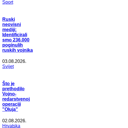
Šport
Ruski
neovisni
mediji:
Identificirali
smo 236.000
poginulih
ruskih vojnika
03.08.2026.
Svijet
Što je
prethodilo
Vojno-
redarstvenoj
operaciji
"Oluja"
02.08.2026.
Hrvatska