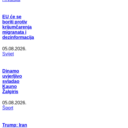
EU će se
boriti protiv
krijumčarenja
migranata i
dezinformacija
05.08.2026.
Svijet
Dinamo
uvjerljivo
svladao
Kauno
Žalgiris
05.08.2026.
Šport
Trump: Iran