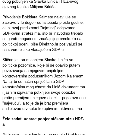
ovog pobunjenika Slavka Linića i HDZ-ovog
glavnog tajnika Milijana Brkića.
Privođenje Božidara Kalmete najavljuje se
zapravo vrlo dugo - od listopada prošle godine,
ali bi ovaj predizborni "tajming" odgovarao
SDP-ovim stratezima, što bi navodnio trebalo
osigurati mogućnost značajnijeg preokreta na
političkoj sceni, piše Direktno.hr pozivajući se
na izvore bliske vladajućem SDP-u
Slično je i sa micanjem Slavka Linića sa
političke pozornice, koje bi se obavilo putem
povezivanja sa njegovim prijateljem,
kontroverznim poduzetnikom Jozom Kalemom.
Na taj bi se način spriječila za SDP
katastrofalna mogućnost da Linić dokumentima
i jasnim izjavama potkrijepi svoje optužbe
protiv premijera i njegove obitelji - pogotovo onu
"najvruću", a to je da je brat premijera
sudjelovao u visoko koruptivnim aktivnostima.
Žele zadati udarac pobjedničkom nizu HDZ-
a
Na koncu, insajderski izvori portala Direktno.hr