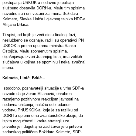
postupanja USKOK-a nedavno je policija
službeno dostavila DORH-u. Među tim spisima
navodno su i oni vezani za imena Božidara
Kalmete, Slavka Linića i glavnog tajnika HDZ-a
Milijana Brkića.
Ti spisi, od kojih je veći dio u finalnoj fazi,
neslužbeno se doznaje, radili su operativci PN
USKOK-a prema uputama ministra Ranka
Ostojića. Među spomenutim spisima,
objašnjavaju izvori Jutarnjeg lista, ima velikih
slučajeva u kojima se spominju i neka ‘zvučna’
imena.
Kalmeta, Linić, Brkić...
Istodobno, poznavatelji situacije u vrhu SDP-a
navode da je Zoran Milanović, ohrabren
razmjerno pozitivnom reakcijom javnosti na
nedavna uhićenja, naložio sebi odanom
vodstvu PNUSKOK-a, koje je za razliku od
DORH-a spremno na avanturističke akcije, da
ispita mogućnosti i kreira strategiju za
privođenje i dugotrajno zadržavanje u pritvoru
zadarskog političara Božidara Kalmete, SDP-