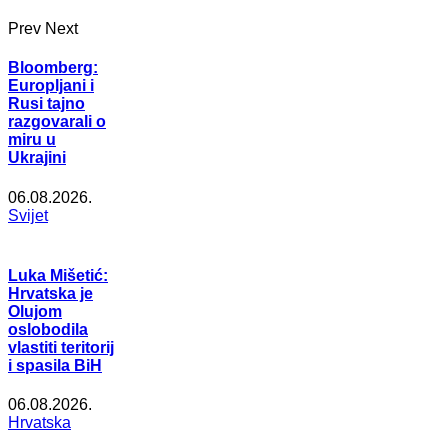
Prev
Next
Bloomberg:
Europljani i
Rusi tajno
razgovarali o
miru u
Ukrajini
06.08.2026.
Svijet
Luka Mišetić:
Hrvatska je
Olujom
oslobodila
vlastiti teritorij
i spasila BiH
06.08.2026.
Hrvatska