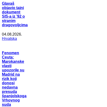
Glavaš
objavio tajni
dokument
SIS-a iz ’92 o
stranim
dragovoljcima
04.08.2026.
Hrvatska
Fenomen
Ceuta:
Marokanske
vlasti
upozorile su
Madrid na
rizik koji
donosi
nedavna
presuda
španjolskoga
Vrhovnog
suda