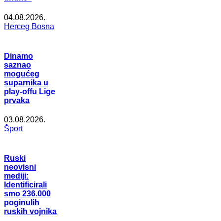
04.08.2026.
Herceg Bosna
Dinamo
saznao
mogućeg
suparnika u
play-offu Lige
prvaka
03.08.2026.
Šport
Ruski
neovisni
mediji:
Identificirali
smo 236.000
poginulih
ruskih vojnika