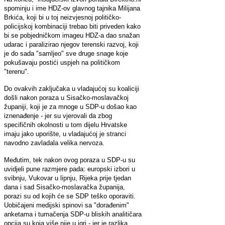
spominju i ime HDZ-ov glavnog tajnika Milijana
Brkića, koji bi u toj neizvjesnoj političko-
policijskoj kombinaciji trebao biti priveden kako
bi se pobjedničkom imageu HDZ-a dao snažan
udarac i paralizirao njegov terenski razvoj, koji
je do sada "samljeo" sve druge snage koje
pokušavaju postići uspjeh na političkom
"terenu".
Do ovakvih zaključaka u vladajućoj su koaliciji
došli nakon poraza u Sisačko-moslavačkoj
županiji, koji je za mnoge u SDP-u došao kao
iznenađenje - jer su vjerovali da zbog
specifičnih okolnosti u tom dijelu Hrvatske
imaju jako uporište, u vladajućoj je stranci
navodno zavladala velika nervoza.
Međutim, tek nakon ovog poraza u SDP-u su
uvidjeli pune razmjere pada: europski izbori u
svibnju, Vukovar u lipnju, Rijeka prije tjedan
dana i sad Sisačko-moslavačka županija,
porazi su od kojih će se SDP teško oporaviti.
Uobičajeni medijski spinovi sa "dorađenim"
anketama i tumačenja SDP-u bliskih analitičara
opcija su koja više nije u igri - jer je razlika