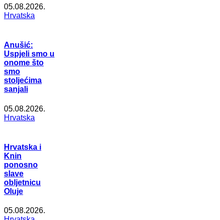
05.08.2026.
Hrvatska
Anušić:
Uspjeli smo u
onome što
smo
stoljećima
sanjali
05.08.2026.
Hrvatska
Hrvatska i
Knin
ponosno
slave
obljetnicu
Oluje
05.08.2026.
Hrvatska