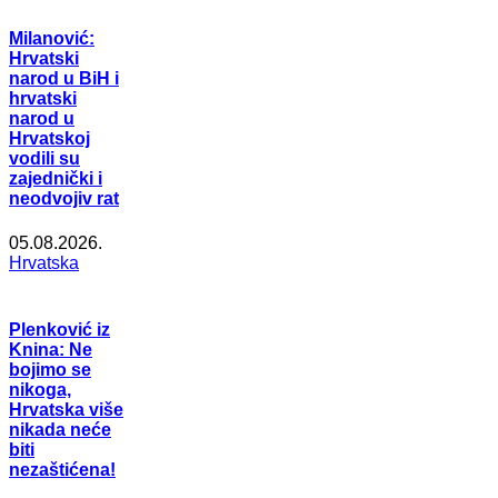
Milanović:
Hrvatski
narod u BiH i
hrvatski
narod u
Hrvatskoj
vodili su
zajednički i
neodvojiv rat
05.08.2026.
Hrvatska
Plenković iz
Knina: Ne
bojimo se
nikoga,
Hrvatska više
nikada neće
biti
nezaštićena!