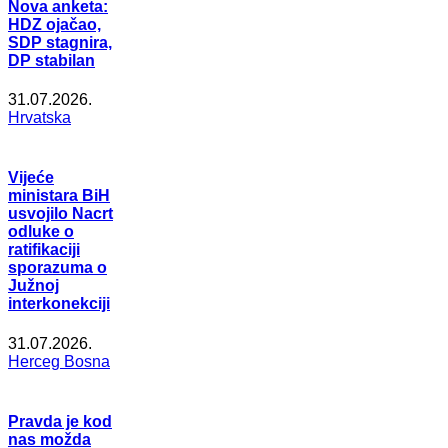
Nova anketa:
HDZ ojačao,
SDP stagnira,
DP stabilan
31.07.2026.
Hrvatska
Vijeće
ministara BiH
usvojilo Nacrt
odluke o
ratifikaciji
sporazuma o
Južnoj
interkonekciji
31.07.2026.
Herceg Bosna
Pravda je kod
nas možda