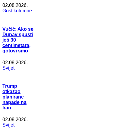
02.08.2026.
Gost kolumne
Vučić: Ako se
Dunav spusti
još 30
centimetara,
gotovi smo
02.08.2026.
Svijet
Trump
otkazao
planirane
napade na
Iran
02.08.2026.
Svijet