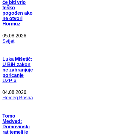
će biti vrlo
teško
pogođen ako
ne otvori
Hormuz
05.08.2026.
Svijet
Luka Mišetić:
U BiH zakon
ne zabranjuje
poricanje
UZP-a
04.08.2026.
Herceg Bosna
Tomo
Medved:
Domovinski
rat temelj je