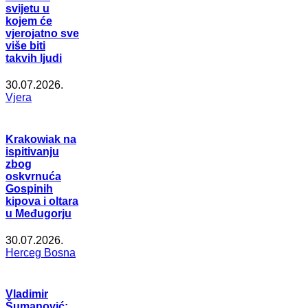
svijetu u
kojem će
vjerojatno sve
više biti
takvih ljudi
30.07.2026.
Vjera
Krakowiak na
ispitivanju
zbog
oskvrnuća
Gospinih
kipova i oltara
u Međugorju
30.07.2026.
Herceg Bosna
Vladimir
Šumanović: