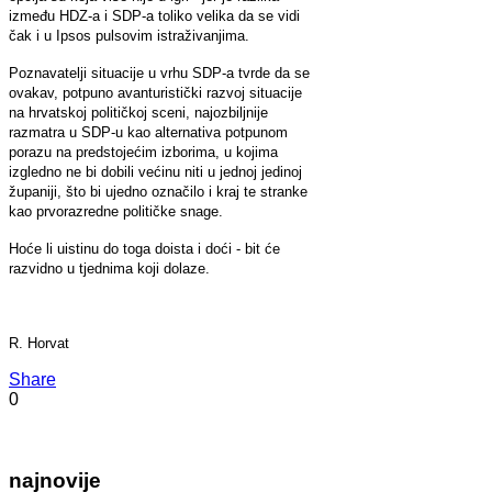
između HDZ-a i SDP-a toliko velika da se vidi
čak i u Ipsos pulsovim istraživanjima.
Poznavatelji situacije u vrhu SDP-a tvrde da se
ovakav, potpuno avanturistički razvoj situacije
na hrvatskoj političkoj sceni, najozbiljnije
razmatra u SDP-u kao alternativa potpunom
porazu na predstojećim izborima, u kojima
izgledno ne bi dobili većinu niti u jednoj jedinoj
županiji, što bi ujedno označilo i kraj te stranke
kao prvorazredne političke snage.
Hoće li uistinu do toga doista i doći - bit će
razvidno u tjednima koji dolaze.
R. Horvat
Share
0
najnovije