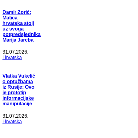
Damir Zorić:
Matica
hrvatska stoji
uz svoga
potpredsjednika
Marija Jareba
31.07.2026.
Hrvatska
Vlatka Vukelić
o optužbama
iz Rusije: Ovo
je prototip
informacijske
manipulacije
31.07.2026.
Hrvatska