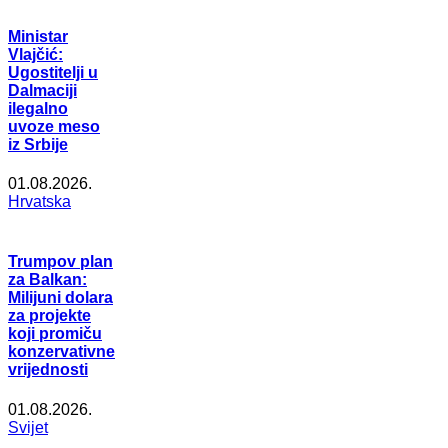
Ministar
Vlajčić:
Ugostitelji u
Dalmaciji
ilegalno
uvoze meso
iz Srbije
01.08.2026.
Hrvatska
Trumpov plan
za Balkan:
Milijuni dolara
za projekte
koji promiču
konzervativne
vrijednosti
01.08.2026.
Svijet