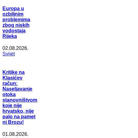
Europa u
ozbiljnim
problemima
zbog niskih
vodostaja
Rijeka
02.08.2026.
Svijet
Kritike na
Klasićev
račun:
Naseljavanje
otoka
stanovništvom
koje nije
hrvatsko, nije
palo na pamet
ni Brozu!
01.08.2026.