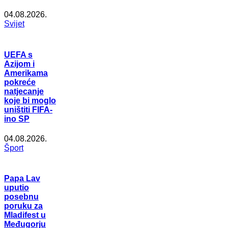
04.08.2026.
Svijet
UEFA s
Azijom i
Amerikama
pokreće
natjecanje
koje bi moglo
uništiti FIFA-
ino SP
04.08.2026.
Šport
Papa Lav
uputio
posebnu
poruku za
Mladifest u
Međugorju