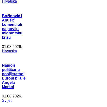
Hrvatska
Božinović i
Anušić
komentirali
najnoviju
migrantsku
krizu
01.08.2026.
Hrvatska
Najgori
političar u
poslijeratnoj
Europi bila je
Angela
Merkel
01.08.2026.
Svijet