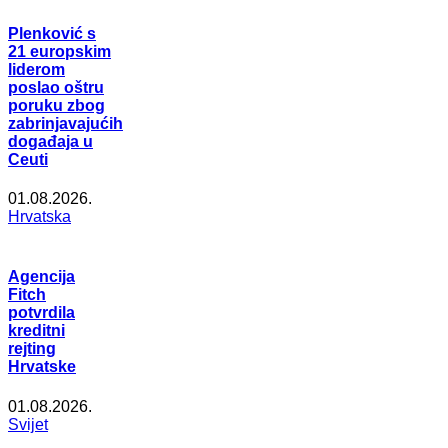
Plenković s
21 europskim
liderom
poslao oštru
poruku zbog
zabrinjavajućih
događaja u
Ceuti
01.08.2026.
Hrvatska
Agencija
Fitch
potvrdila
kreditni
rejting
Hrvatske
01.08.2026.
Svijet