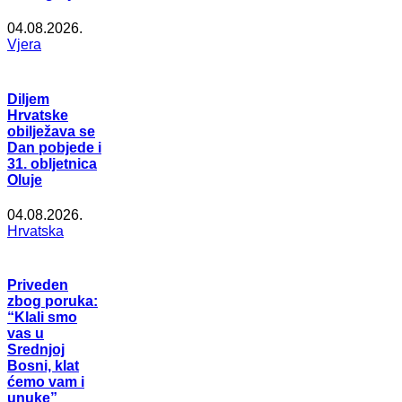
04.08.2026.
Vjera
Diljem
Hrvatske
obilježava se
Dan pobjede i
31. obljetnica
Oluje
04.08.2026.
Hrvatska
Priveden
zbog poruka:
“Klali smo
vas u
Srednjoj
Bosni, klat
ćemo vam i
unuke”