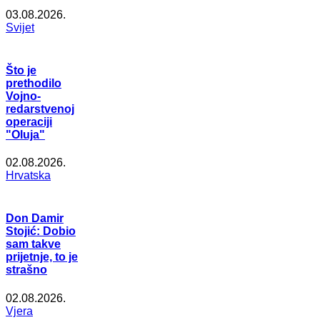
03.08.2026.
Svijet
Što je
prethodilo
Vojno-
redarstvenoj
operaciji
"Oluja"
02.08.2026.
Hrvatska
Don Damir
Stojić: Dobio
sam takve
prijetnje, to je
strašno
02.08.2026.
Vjera