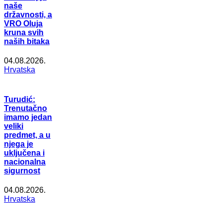
naše
državnosti, a
VRO Oluja
kruna svih
naših bitaka
04.08.2026.
Hrvatska
Turudić:
Trenutačno
imamo jedan
veliki
predmet, a u
njega je
uključena i
nacionalna
sigurnost
04.08.2026.
Hrvatska