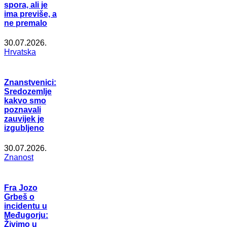
spora, ali je
ima previše, a
ne premalo
30.07.2026.
Hrvatska
Znanstvenici:
Sredozemlje
kakvo smo
poznavali
zauvijek je
izgubljeno
30.07.2026.
Znanost
Fra Jozo
Grbeš o
incidentu u
Međugorju:
Živimo u