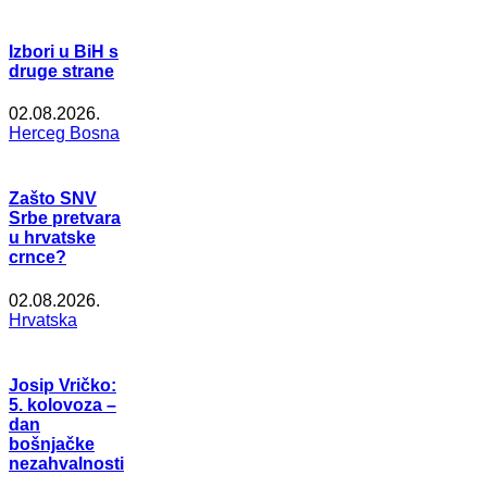
Izbori u BiH s
druge strane
02.08.2026.
Herceg Bosna
Zašto SNV
Srbe pretvara
u hrvatske
crnce?
02.08.2026.
Hrvatska
Josip Vričko:
5. kolovoza –
dan
bošnjačke
nezahvalnosti