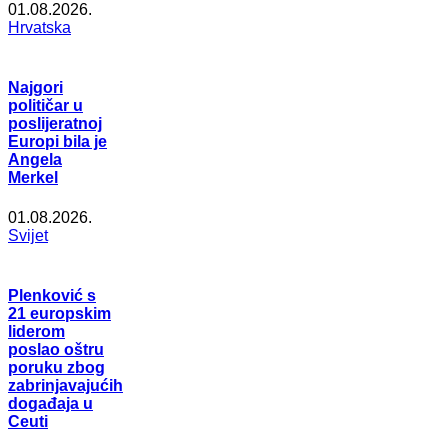
01.08.2026.
Hrvatska
Najgori
političar u
poslijeratnoj
Europi bila je
Angela
Merkel
01.08.2026.
Svijet
Plenković s
21 europskim
liderom
poslao oštru
poruku zbog
zabrinjavajućih
događaja u
Ceuti