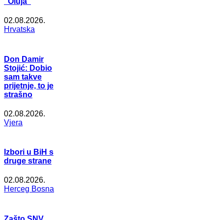
"Oluja"
02.08.2026.
Hrvatska
Don Damir
Stojić: Dobio
sam takve
prijetnje, to je
strašno
02.08.2026.
Vjera
Izbori u BiH s
druge strane
02.08.2026.
Herceg Bosna
Zašto SNV