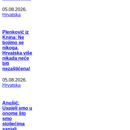
05.08.2026.
Hrvatska
Plenković iz
Knina: Ne
bojimo se
nikoga,
Hrvatska više
nikada neće
biti
nezaštićena!
05.08.2026.
Hrvatska
Anušić:
Uspjeli smo u
onome što
smo
stoljećima
sanjali