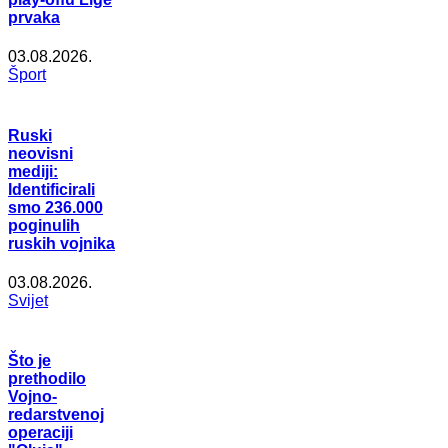
prvaka
03.08.2026.
Šport
Ruski
neovisni
mediji:
Identificirali
smo 236.000
poginulih
ruskih vojnika
03.08.2026.
Svijet
Što je
prethodilo
Vojno-
redarstvenoj
operaciji