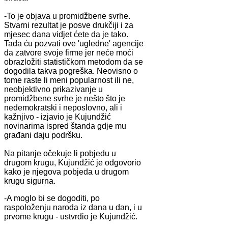
-To je objava u promidžbene svrhe.
Stvarni rezultat je posve drukčiji i za
mjesec dana vidjet ćete da je tako.
Tada ću pozvati ove 'ugledne' agencije
da zatvore svoje firme jer neće moći
obrazložiti statističkom metodom da se
dogodila takva pogreška. Neovisno o
tome raste li meni popularnost ili ne,
neobjektivno prikazivanje u
promidžbene svrhe je nešto što je
nedemokratski i neposlovno, ali i
kažnjivo - izjavio je Kujundžić
novinarima ispred štanda gdje mu
građani daju podršku.
Na pitanje očekuje li pobjedu u
drugom krugu, Kujundžić je odgovorio
kako je njegova pobjeda u drugom
krugu sigurna.
-A moglo bi se dogoditi, po
raspoloženju naroda iz dana u dan, i u
prvome krugu - ustvrdio je Kujundžić.