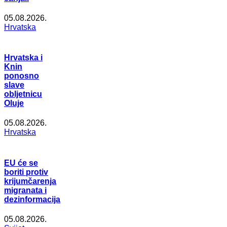
05.08.2026.
Hrvatska
Hrvatska i
Knin
ponosno
slave
obljetnicu
Oluje
05.08.2026.
Hrvatska
EU će se
boriti protiv
krijumčarenja
migranata i
dezinformacija
05.08.2026.