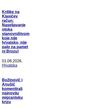
Kritike na
Klasićev
račun:
Naseljavanje
otoka
stanovništvom
koje nije
hrvatsko, nije
palo na pamet
ni Brozu!
01.08.2026.
Hrvatska
Božinović i
Anušić
komentirali
najnoviju
migrantsku
krizu