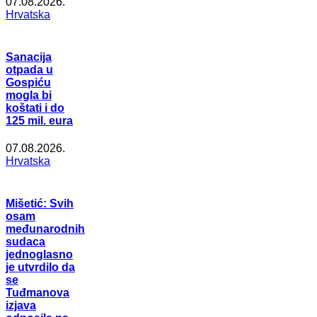
07.08.2026.
Hrvatska
Sanacija
otpada u
Gospiću
mogla bi
koštati i do
125 mil. eura
07.08.2026.
Hrvatska
Mišetić: Svih
osam
međunarodnih
sudaca
jednoglasno
je utvrdilo da
se
Tuđmanova
izjava