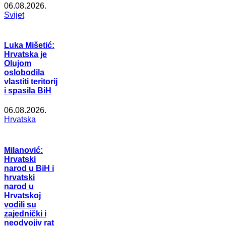
06.08.2026.
Svijet
Luka Mišetić:
Hrvatska je
Olujom
oslobodila
vlastiti teritorij
i spasila BiH
06.08.2026.
Hrvatska
Milanović:
Hrvatski
narod u BiH i
hrvatski
narod u
Hrvatskoj
vodili su
zajednički i
neodvojiv rat