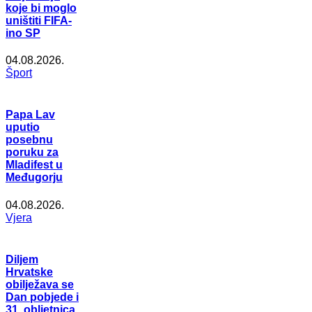
koje bi moglo
uništiti FIFA-
ino SP
04.08.2026.
Šport
Papa Lav
uputio
posebnu
poruku za
Mladifest u
Međugorju
04.08.2026.
Vjera
Diljem
Hrvatske
obilježava se
Dan pobjede i
31. obljetnica