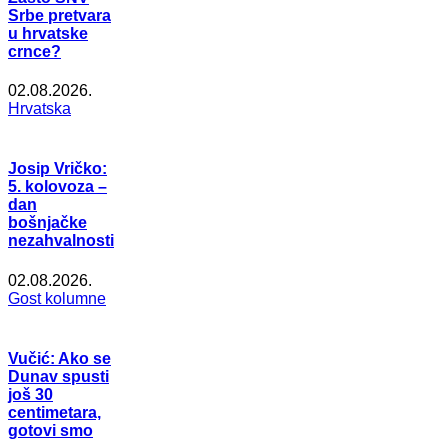
Srbe pretvara
u hrvatske
crnce?
02.08.2026.
Hrvatska
Josip Vričko:
5. kolovoza –
dan
bošnjačke
nezahvalnosti
02.08.2026.
Gost kolumne
Vučić: Ako se
Dunav spusti
još 30
centimetara,
gotovi smo