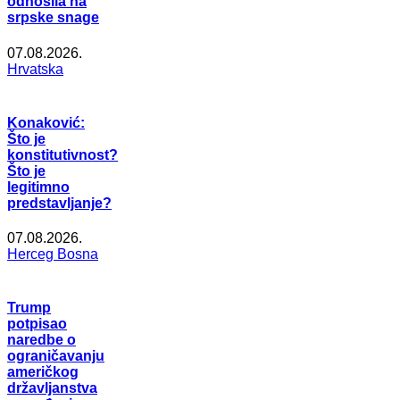
odnosila na
srpske snage
07.08.2026.
Hrvatska
Konaković:
Što je
konstitutivnost?
Što je
legitimno
predstavljanje?
07.08.2026.
Herceg Bosna
Trump
potpisao
naredbe o
ograničavanju
američkog
državljanstva