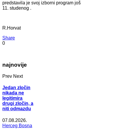
predstavila je svoj izborni program još
11. studenog .
R.Horvat
Share
0
najnovije
Prev
Next
Jedan zločin
nikada ne
legitimira
drugi zločin, a
niti odmazdu
07.08.2026.
Herceg Bosna