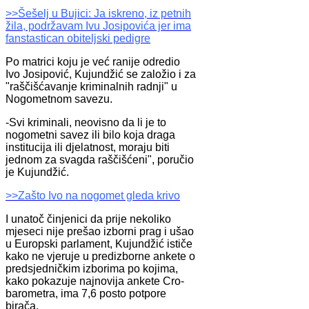
>>Šešelj u Bujici: Ja iskreno, iz petnih
žila, podržavam Ivu Josipovića jer ima
fanstastican obiteljski pedigre
Po matrici koju je već ranije odredio
Ivo Josipović, Kujundžić se založio i za
"raščišćavanje kriminalnih radnji" u
Nogometnom savezu.
-Svi kriminali, neovisno da li je to
nogometni savez ili bilo koja draga
institucija ili djelatnost, moraju biti
jednom za svagda raščišćeni", poručio
je Kujundžić.
>>Zašto Ivo na nogomet gleda krivo
I unatoč činjenici da prije nekoliko
mjeseci nije prešao izborni prag i ušao
u Europski parlament, Kujundžić ističe
kako ne vjeruje u predizborne ankete o
predsjedničkim izborima po kojima,
kako pokazuje najnovija ankete Cro-
barometra, ima 7,6 posto potpore
birača.