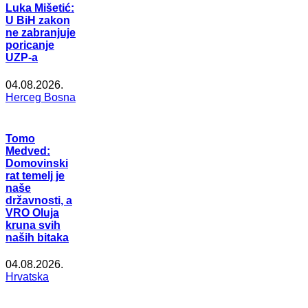
Luka Mišetić:
U BiH zakon
ne zabranjuje
poricanje
UZP-a
04.08.2026.
Herceg Bosna
Tomo
Medved:
Domovinski
rat temelj je
naše
državnosti, a
VRO Oluja
kruna svih
naših bitaka
04.08.2026.
Hrvatska