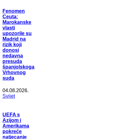
Fenomen
Ceuta:
Marokanske
vlasti
upozorile su
Madrid na
rizik koji
donosi
nedavna
presuda
španjolskoga
Vrhovnog
suda
04.08.2026.
Svijet
UEFA s
Azijom i
Amerikama
pokreće
natjecanje