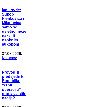
Ivo Lovrić:
Sukob
Plenkovića i
Milanovića
samo se
uvjetno može
nazvati
osobnim
sukobom
07.08.2026.
Kolumne
Provodi li
predsjednik
Republike
“crnu
operaciju”
protiv vlastite
nacije?