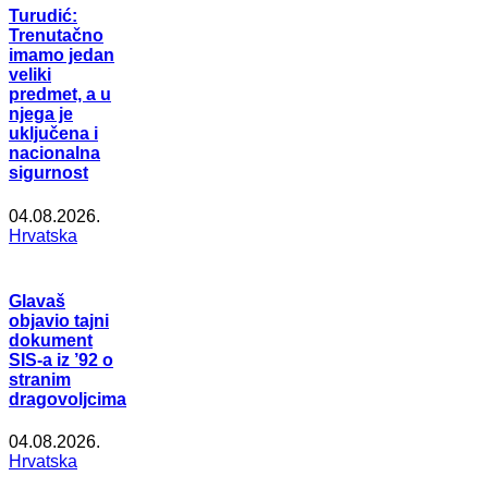
Turudić:
Trenutačno
imamo jedan
veliki
predmet, a u
njega je
uključena i
nacionalna
sigurnost
04.08.2026.
Hrvatska
Glavaš
objavio tajni
dokument
SIS-a iz ’92 o
stranim
dragovoljcima
04.08.2026.
Hrvatska