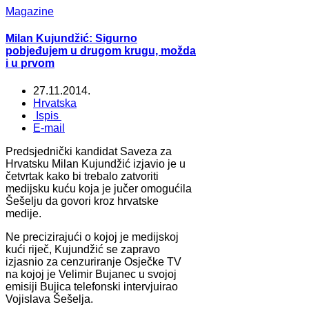
Magazine
Milan Kujundžić: Sigurno
pobjeđujem u drugom krugu, možda
i u prvom
27.11.2014.
Hrvatska
Ispis
E-mail
Predsjednički kandidat Saveza za
Hrvatsku Milan Kujundžić izjavio je u
četvrtak kako bi trebalo zatvoriti
medijsku kuću koja je jučer omogućila
Šešelju da govori kroz hrvatske
medije.
Ne precizirajući o kojoj je medijskoj
kući riječ, Kujundžić se zapravo
izjasnio za cenzuriranje Osječke TV
na kojoj je Velimir Bujanec u svojoj
emisiji Bujica telefonski intervjuirao
Vojislava Šešelja.