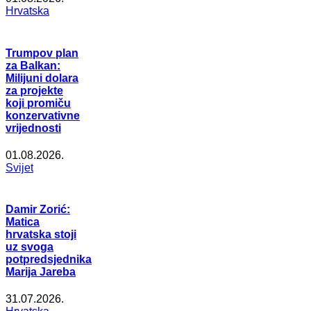
Hrvatska
Trumpov plan
za Balkan:
Milijuni dolara
za projekte
koji promiču
konzervativne
vrijednosti
01.08.2026.
Svijet
Damir Zorić:
Matica
hrvatska stoji
uz svoga
potpredsjednika
Marija Jareba
31.07.2026.