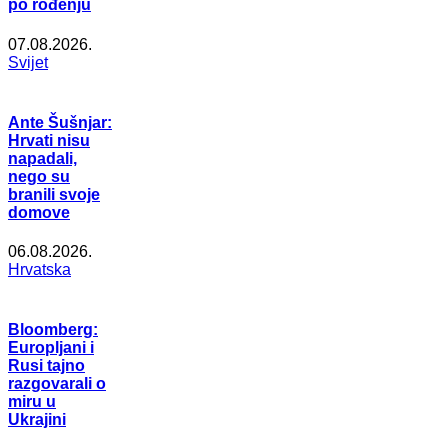
po rođenju
07.08.2026.
Svijet
Ante Šušnjar:
Hrvati nisu
napadali,
nego su
branili svoje
domove
06.08.2026.
Hrvatska
Bloomberg:
Europljani i
Rusi tajno
razgovarali o
miru u
Ukrajini