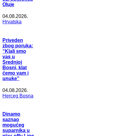
Oluje
04.08.2026.
Hrvatska
Priveden
zbog poruka:
“Klali smo
vas u
Srednjoj
Bosni, klat
ćemo vam i
unuke”
04.08.2026.
Herceg Bosna
Dinamo
saznao
mogućeg
suparnika u
play-offu Lige