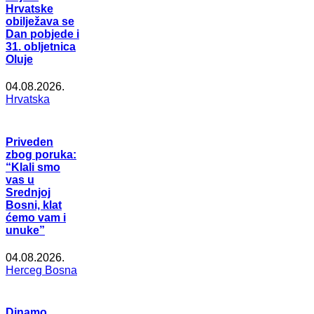
Hrvatske
obilježava se
Dan pobjede i
31. obljetnica
Oluje
04.08.2026.
Hrvatska
Priveden
zbog poruka:
“Klali smo
vas u
Srednjoj
Bosni, klat
ćemo vam i
unuke”
04.08.2026.
Herceg Bosna
Dinamo