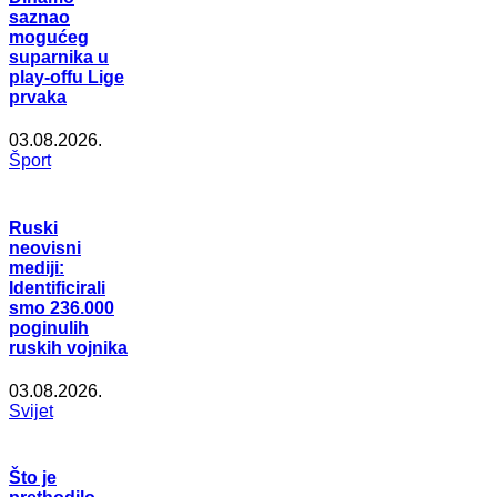
saznao
mogućeg
suparnika u
play-offu Lige
prvaka
03.08.2026.
Šport
Ruski
neovisni
mediji:
Identificirali
smo 236.000
poginulih
ruskih vojnika
03.08.2026.
Svijet
Što je