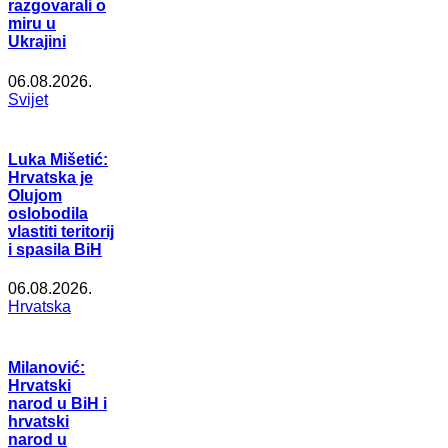
razgovarali o
miru u
Ukrajini
06.08.2026.
Svijet
Luka Mišetić:
Hrvatska je
Olujom
oslobodila
vlastiti teritorij
i spasila BiH
06.08.2026.
Hrvatska
Milanović:
Hrvatski
narod u BiH i
hrvatski
narod u