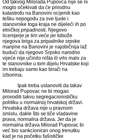
Od takvog Milorada Pupovca nije se ni
moglo očekivati da će prirodnu
katastrofu na Banovini ocijeniti kao
tešku nepogodu za sve ljude i
stanovnike toga kraja ne dijeleći ih po
etničkoj pripadnosti. Njegovo
licemjerje je tim veće jer tobože
njegova briga za pripadnike srpske
manjine na Banovini je najobičnija laž
budući da njegovo Srpsko narodno
vijeće nije učinilo ništa ili vrlo malo za
te stanovnike u tom dijelu Hrvatske koji
im trebaju samo kao birači na
izborima.
Ipak treba ustanoviti da takav
Milorad Pupovac ne bi mogao
provoditi takvu segregacionističku
politiku u normalnoj hrvatskoj državi.
Hrvatska država nije u pravnom
smislu, dakle što se tiče vladavine
prava, normalna država. Jer da je
normalna država Milorad Pupovac bi
već bio sankcioniran onog trenutku
kad je na početku fašističke