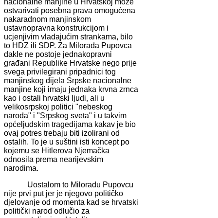
nacionalne manjine u Hrvatskoj može
ostvarivati posebna prava omogućena
nakaradnom manjinskom
ustavnopravna konstrukcijom i
ucjenjivim vladajućim strankama, bilo
to HDZ ili SDP. Za Milorada Pupovca
dakle ne postoje jednakopravni
građani Republike Hrvatske nego prije
svega privilegirani pripadnici tog
manjinskog dijela Srpske nacionalne
manjine koji imaju jednaka krvna zrnca
kao i ostali hrvatski ljudi, ali u
velikosrpskoj politici "nebeskog
naroda" i "Srpskog sveta" i u takvim
općeljudskim tragedijama kakav je bio
ovaj potres trebaju biti izolirani od
ostalih. To je u suštini isti koncept po
kojemu se Hitlerova Njemačka
odnosila prema nearijevskim
narodima.
Uostalom to Miloradu Pupovcu
nije prvi put jer je njegovo političko
djelovanje od momenta kad se hrvatski
politički narod odlučio za