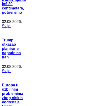
još 30
centimetara,
gotovi smo
02.08.2026.
Svijet
Trump
otkazao
planirane
napade na
Iran
02.08.2026.
Svijet
Europa u
ozbiljnim
problemima
zbog niskih
vodostaja