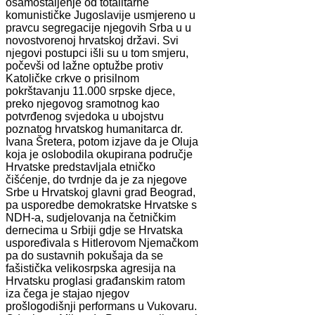
osamostaljenje od totalitarne
komunističke Jugoslavije usmjereno u
pravcu segregacije njegovih Srba u u
novostvorenoj hrvatskoj državi. Svi
njegovi postupci išli su u tom smjeru,
počevši od lažne optužbe protiv
Katoličke crkve o prisilnom
pokrštavanju 11.000 srpske djece,
preko njegovog sramotnog kao
potvrđenog svjedoka u ubojstvu
poznatog hrvatskog humanitarca dr.
Ivana Šretera, potom izjave da je Oluja
koja je oslobodila okupirana područje
Hrvatske predstavljala etničko
čišćenje, do tvrdnje da je za njegove
Srbe u Hrvatskoj glavni grad Beograd,
pa usporedbe demokratske Hrvatske s
NDH-a, sudjelovanja na četničkim
dernecima u Srbiji gdje se Hrvatska
uspoređivala s Hitlerovom Njemačkom
pa do sustavnih pokušaja da se
fašistička velikosrpska agresija na
Hrvatsku proglasi građanskim ratom
iza čega je stajao njegov
prošlogodišnji performans u Vukovaru.