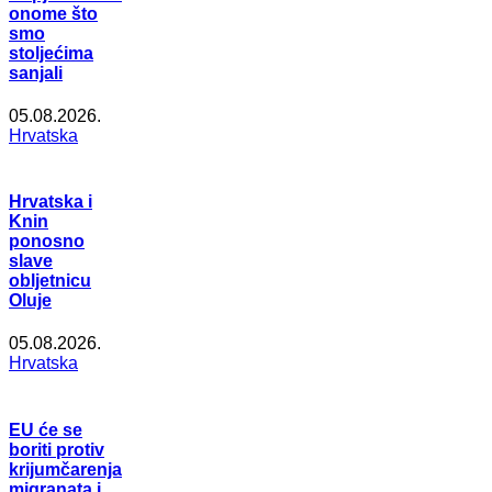
onome što
smo
stoljećima
sanjali
05.08.2026.
Hrvatska
Hrvatska i
Knin
ponosno
slave
obljetnicu
Oluje
05.08.2026.
Hrvatska
EU će se
boriti protiv
krijumčarenja
migranata i