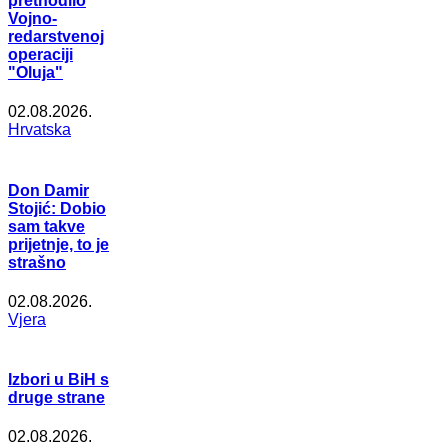
prethodilo
Vojno-
redarstvenoj
operaciji
"Oluja"
02.08.2026.
Hrvatska
Don Damir
Stojić: Dobio
sam takve
prijetnje, to je
strašno
02.08.2026.
Vjera
Izbori u BiH s
druge strane
02.08.2026.