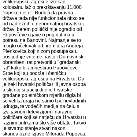
velikosrpske agresije izrekao
kolosalnu laž o prekrštavanju 11.000
"srpske dece". Budući da pravna
država tada nije funkcionirala nitko se
od nadležnih u nenormalnoj hrvatskoj
državi barem politički nije ogradio od
Pupovčeve izjave o poginulima u
potresu na Banovini. Najmanje se to
moglo očekivati od premijera Andreja
Plenkovića koji nizom postupaka u
posljednje vrijeme nastoji Domovinski
obrambeni rat pretvoriti u "građanski
rat" kako bi amnestirao Pupovčeve
Srbe koji su podržali četničku
velikosrpsku agresiju na Hrvatsku. Da
je neki hrvatski političar ili javna osoba
u sličnoj situaciji dijelio hrvatske
građane po etničkom mjerilu digla bi
se velika graja ne samo tzv. nevladinih
udruga, te vodećih medija na čelu s
tzv. javnom televizijom i naravno
političara koji se natječu da Hrvatsku u
raznim prilikama što više oblate. Takvo
je stvarno stanje stvari nakon
skandalozne izjave Milorada Pupovca,