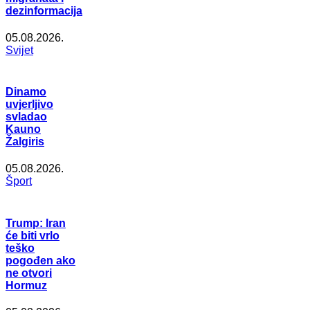
dezinformacija
05.08.2026.
Svijet
Dinamo
uvjerljivo
svladao
Kauno
Žalgiris
05.08.2026.
Šport
Trump: Iran
će biti vrlo
teško
pogođen ako
ne otvori
Hormuz