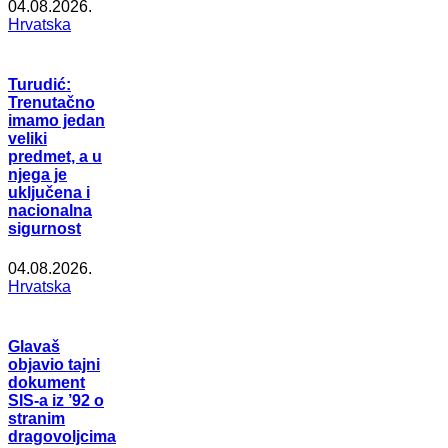
04.08.2026.
Hrvatska
Turudić:
Trenutačno
imamo jedan
veliki
predmet, a u
njega je
uključena i
nacionalna
sigurnost
04.08.2026.
Hrvatska
Glavaš
objavio tajni
dokument
SIS-a iz ’92 o
stranim
dragovoljcima