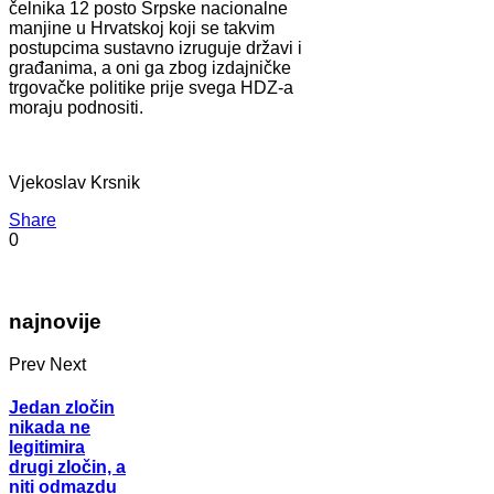
čelnika 12 posto Srpske nacionalne
manjine u Hrvatskoj koji se takvim
postupcima sustavno izruguje državi i
građanima, a oni ga zbog izdajničke
trgovačke politike prije svega HDZ-a
moraju podnositi.
Vjekoslav Krsnik
Share
0
najnovije
Prev
Next
Jedan zločin
nikada ne
legitimira
drugi zločin, a
niti odmazdu