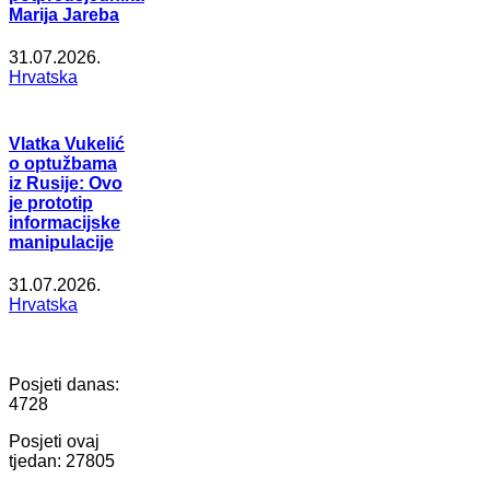
Marija Jareba
31.07.2026.
Hrvatska
Vlatka Vukelić
o optužbama
iz Rusije: Ovo
je prototip
informacijske
manipulacije
31.07.2026.
Hrvatska
Posjeti danas:
4728
Posjeti ovaj
tjedan:
27805