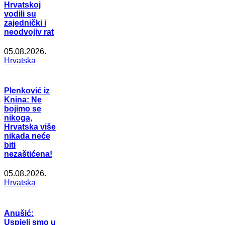
Hrvatskoj
vodili su
zajednički i
neodvojiv rat
05.08.2026.
Hrvatska
Plenković iz
Knina: Ne
bojimo se
nikoga,
Hrvatska više
nikada neće
biti
nezaštićena!
05.08.2026.
Hrvatska
Anušić:
Uspjeli smo u