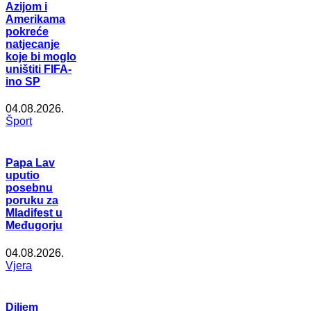
Azijom i
Amerikama
pokreće
natjecanje
koje bi moglo
uništiti FIFA-
ino SP
04.08.2026.
Šport
Papa Lav
uputio
posebnu
poruku za
Mladifest u
Međugorju
04.08.2026.
Vjera
Diljem