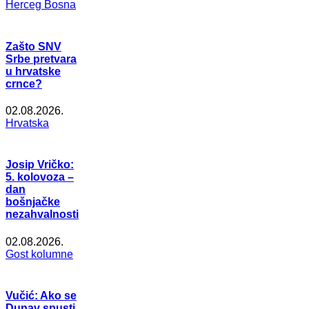
Herceg Bosna
Zašto SNV
Srbe pretvara
u hrvatske
crnce?
02.08.2026.
Hrvatska
Josip Vričko:
5. kolovoza –
dan
bošnjačke
nezahvalnosti
02.08.2026.
Gost kolumne
Vučić: Ako se
Dunav spusti