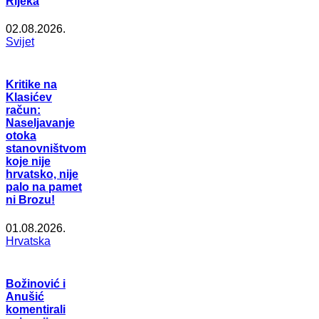
Rijeka
02.08.2026.
Svijet
Kritike na
Klasićev
račun:
Naseljavanje
otoka
stanovništvom
koje nije
hrvatsko, nije
palo na pamet
ni Brozu!
01.08.2026.
Hrvatska
Božinović i
Anušić
komentirali