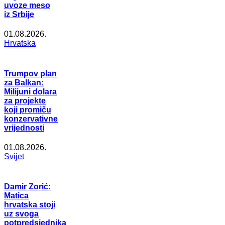
uvoze meso
iz Srbije
01.08.2026.
Hrvatska
Trumpov plan
za Balkan:
Milijuni dolara
za projekte
koji promiču
konzervativne
vrijednosti
01.08.2026.
Svijet
Damir Zorić:
Matica
hrvatska stoji
uz svoga
potpredsjednika