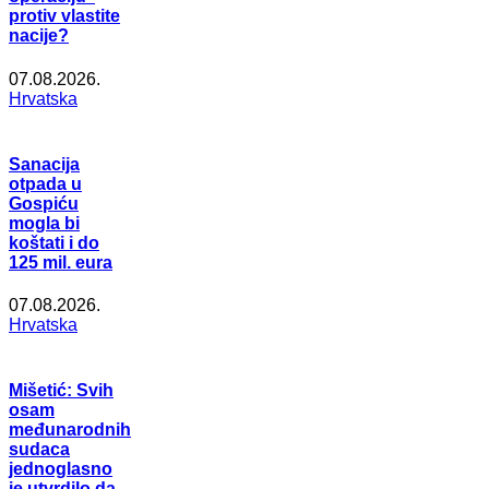
protiv vlastite
nacije?
07.08.2026.
Hrvatska
Sanacija
otpada u
Gospiću
mogla bi
koštati i do
125 mil. eura
07.08.2026.
Hrvatska
Mišetić: Svih
osam
međunarodnih
sudaca
jednoglasno
je utvrdilo da