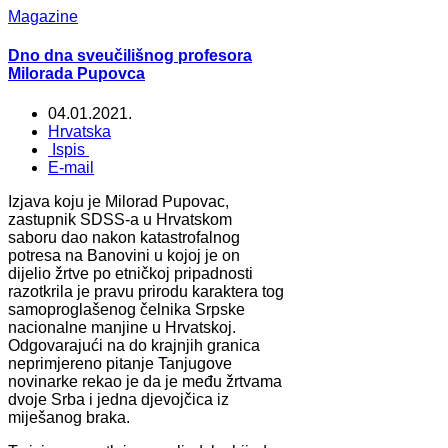
Magazine
Dno dna sveučilišnog profesora
Milorada Pupovca
04.01.2021.
Hrvatska
Ispis
E-mail
Izjava koju je Milorad Pupovac,
zastupnik SDSS-a u Hrvatskom
saboru dao nakon katastrofalnog
potresa na Banovini u kojoj je on
dijelio žrtve po etničkoj pripadnosti
razotkrila je pravu prirodu karaktera tog
samoproglašenog čelnika Srpske
nacionalne manjine u Hrvatskoj.
Odgovarajući na do krajnjih granica
neprimjereno pitanje Tanjugove
novinarke rekao je da je među žrtvama
dvoje Srba i jedna djevojčica iz
miješanog braka.