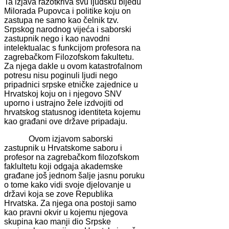
Ta izjava razotkriva svu ljudsku bijedu
Milorada Pupovca i politike koju on
zastupa ne samo kao čelnik tzv.
Srpskog narodnog vijeća i saborski
zastupnik nego i kao navodni
intelektualac s funkcijom profesora na
zagrebačkom Filozofskom fakultetu.
Za njega dakle u ovom katastrofalnom
potresu nisu poginuli ljudi nego
pripadnici srpske etničke zajednice u
Hrvatskoj koju on i njegovo SNV
uporno i ustrajno žele izdvojiti od
hrvatskog statusnog identiteta kojemu
kao građani ove države pripadaju.
Ovom izjavom saborski
zastupnik u Hrvatskome saboru i
profesor na zagrebačkom filozofskom
faklultetu koji odgaja akademske
građane još jednom šalje jasnu poruku
o tome kako vidi svoje djelovanje u
državi koja se zove Republika
Hrvatska. Za njega ona postoji samo
kao pravni okvir u kojemu njegova
skupina kao manji dio Srpske