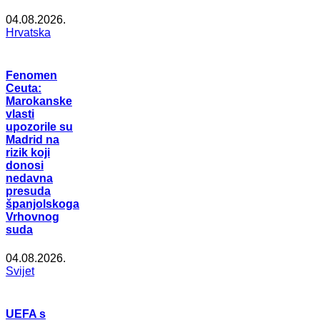
04.08.2026.
Hrvatska
Fenomen
Ceuta:
Marokanske
vlasti
upozorile su
Madrid na
rizik koji
donosi
nedavna
presuda
španjolskoga
Vrhovnog
suda
04.08.2026.
Svijet
UEFA s