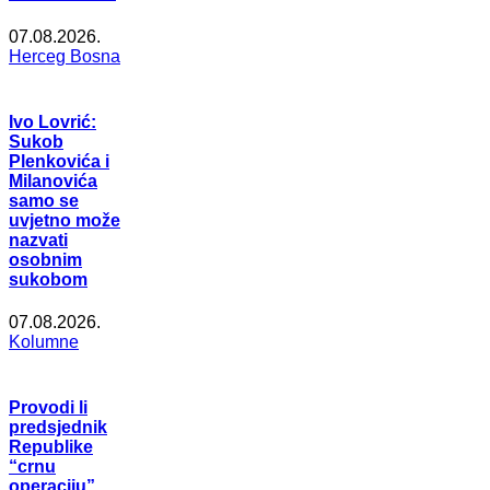
07.08.2026.
Herceg Bosna
Ivo Lovrić:
Sukob
Plenkovića i
Milanovića
samo se
uvjetno može
nazvati
osobnim
sukobom
07.08.2026.
Kolumne
Provodi li
predsjednik
Republike
“crnu
operaciju”