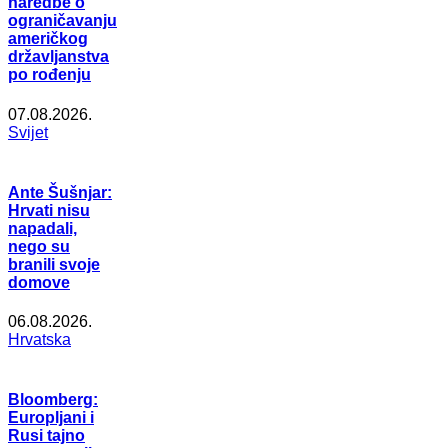
naredbe o
ograničavanju
američkog
državljanstva
po rođenju
07.08.2026.
Svijet
Ante Šušnjar:
Hrvati nisu
napadali,
nego su
branili svoje
domove
06.08.2026.
Hrvatska
Bloomberg:
Europljani i
Rusi tajno