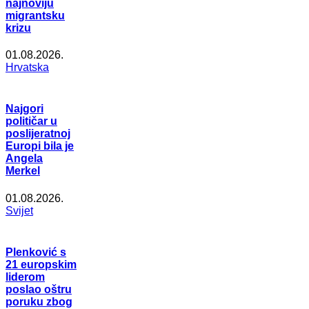
najnoviju
migrantsku
krizu
01.08.2026.
Hrvatska
Najgori
političar u
poslijeratnoj
Europi bila je
Angela
Merkel
01.08.2026.
Svijet
Plenković s
21 europskim
liderom
poslao oštru
poruku zbog