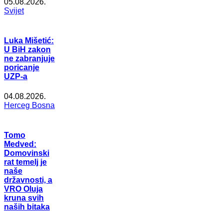
05.08.2026.
Svijet
Luka Mišetić:
U BiH zakon
ne zabranjuje
poricanje
UZP-a
04.08.2026.
Herceg Bosna
Tomo
Medved:
Domovinski
rat temelj je
naše
državnosti, a
VRO Oluja
kruna svih
naših bitaka