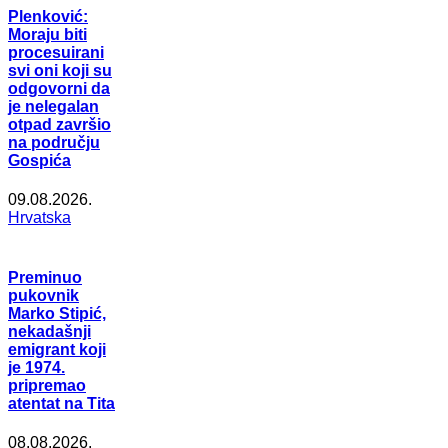
Plenković:
Moraju biti
procesuirani
svi oni koji su
odgovorni da
je nelegalan
otpad završio
na području
Gospića
09.08.2026.
Hrvatska
Preminuo
pukovnik
Marko Stipić,
nekadašnji
emigrant koji
je 1974.
pripremao
atentat na Tita
08.08.2026.