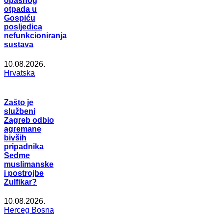
opasnog
otpada u
Gospiću
posljedica
nefunkcioniranja
sustava
10.08.2026.
Hrvatska
Zašto je
službeni
Zagreb odbio
agremane
bivših
pripadnika
Sedme
muslimanske
i postrojbe
Zulfikar?
10.08.2026.
Herceg Bosna