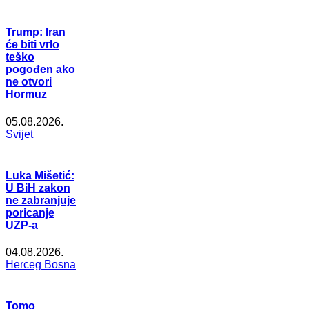
Trump: Iran
će biti vrlo
teško
pogođen ako
ne otvori
Hormuz
05.08.2026.
Svijet
Luka Mišetić:
U BiH zakon
ne zabranjuje
poricanje
UZP-a
04.08.2026.
Herceg Bosna
Tomo