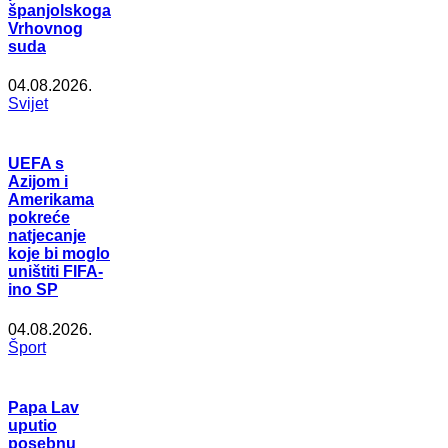
španjolskoga
Vrhovnog
suda
04.08.2026.
Svijet
UEFA s
Azijom i
Amerikama
pokreće
natjecanje
koje bi moglo
uništiti FIFA-
ino SP
04.08.2026.
Šport
Papa Lav
uputio
posebnu