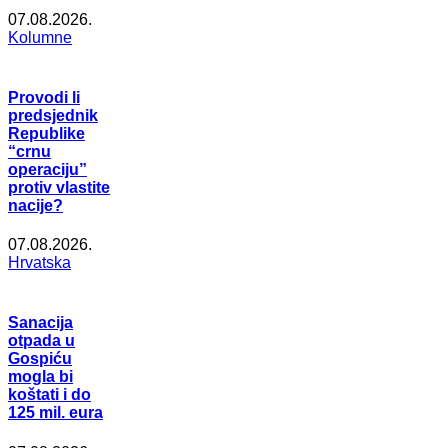
07.08.2026.
Kolumne
Provodi li
predsjednik
Republike
“crnu
operaciju”
protiv vlastite
nacije?
07.08.2026.
Hrvatska
Sanacija
otpada u
Gospiću
mogla bi
koštati i do
125 mil. eura