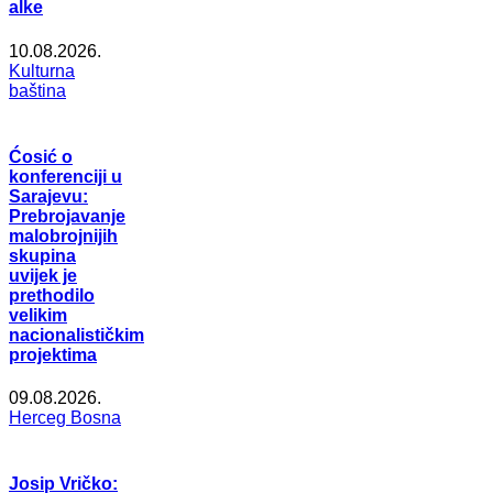
alke
10.08.2026.
Kulturna
baština
Ćosić o
konferenciji u
Sarajevu:
Prebrojavanje
malobrojnijih
skupina
uvijek je
prethodilo
velikim
nacionalističkim
projektima
09.08.2026.
Herceg Bosna
Josip Vričko: