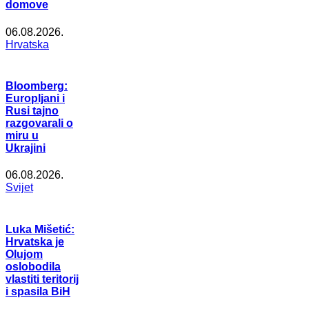
domove
06.08.2026.
Hrvatska
Bloomberg:
Europljani i
Rusi tajno
razgovarali o
miru u
Ukrajini
06.08.2026.
Svijet
Luka Mišetić:
Hrvatska je
Olujom
oslobodila
vlastiti teritorij
i spasila BiH