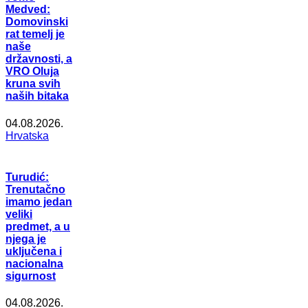
Medved:
Domovinski
rat temelj je
naše
državnosti, a
VRO Oluja
kruna svih
naših bitaka
04.08.2026.
Hrvatska
Turudić:
Trenutačno
imamo jedan
veliki
predmet, a u
njega je
uključena i
nacionalna
sigurnost
04.08.2026.