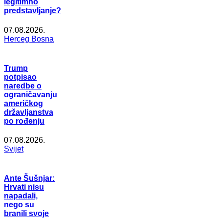
legitimno
predstavljanje?
07.08.2026.
Herceg Bosna
Trump
potpisao
naredbe o
ograničavanju
američkog
državljanstva
po rođenju
07.08.2026.
Svijet
Ante Šušnjar:
Hrvati nisu
napadali,
nego su
branili svoje