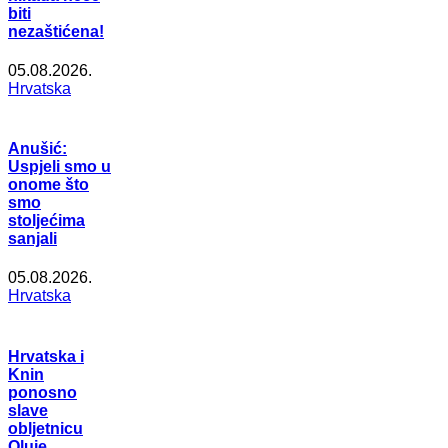
biti
nezaštićena!
05.08.2026.
Hrvatska
Anušić:
Uspjeli smo u
onome što
smo
stoljećima
sanjali
05.08.2026.
Hrvatska
Hrvatska i
Knin
ponosno
slave
obljetnicu
Oluje