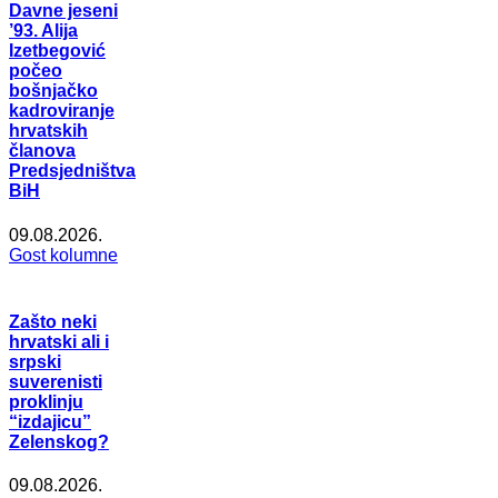
Davne jeseni
’93. Alija
Izetbegović
počeo
bošnjačko
kadroviranje
hrvatskih
članova
Predsjedništva
BiH
09.08.2026.
Gost kolumne
Zašto neki
hrvatski ali i
srpski
suverenisti
proklinju
“izdajicu”
Zelenskog?
09.08.2026.