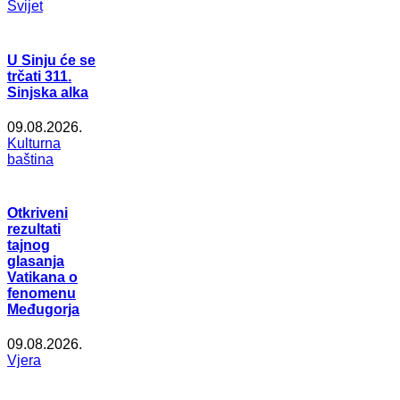
Svijet
U Sinju će se
trčati 311.
Sinjska alka
09.08.2026.
Kulturna
baština
Otkriveni
rezultati
tajnog
glasanja
Vatikana o
fenomenu
Međugorja
09.08.2026.
Vjera