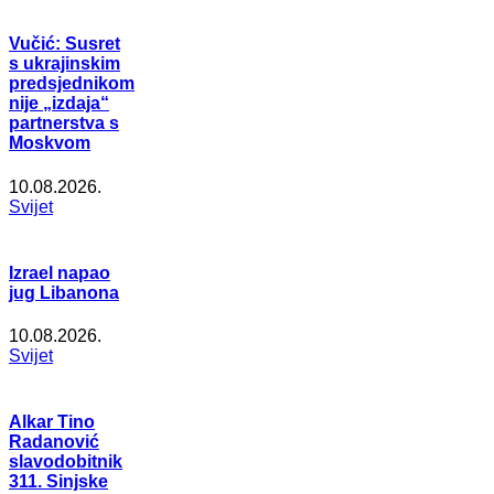
Vučić: Susret
s ukrajinskim
predsjednikom
nije „izdaja“
partnerstva s
Moskvom
10.08.2026.
Svijet
Izrael napao
jug Libanona
10.08.2026.
Svijet
Alkar Tino
Radanović
slavodobitnik
311. Sinjske