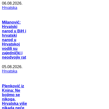
06.08.2026.
Hrvatska
Milanović:
Hrvatski
narod u BiH i
hrvatski
narod u
Hrvatskoj
vodili su
zajednički i
neodvojiv rat
05.08.2026.
Hrvatska
Plenković iz
Knina: Ne
bojimo se
nikoga,
Hrvatska više
nikada neće