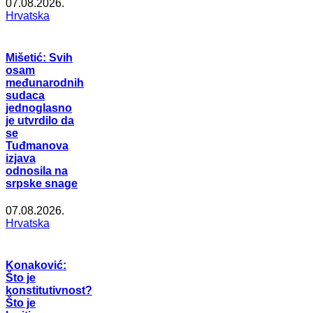
07.08.2026.
Hrvatska
Mišetić: Svih
osam
međunarodnih
sudaca
jednoglasno
je utvrdilo da
se
Tuđmanova
izjava
odnosila na
srpske snage
07.08.2026.
Hrvatska
Konaković:
Što je
konstitutivnost?
Što je