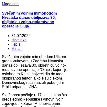
Magazine
Svečanim vojnim mimohodom
Hrvatska danas obilježava 30.
obljetnicu vojno-redarstvene
operacije Oluja
31.07.2025.
Hrvatska
Ispis
E-mail
Svečanim vojnim mimohodom Ulicom
grada Vukovara u Zagrebu Hrvatska
danas obilježava 30. obljetnicu vojno-
redarstvene operacije “Oluje”, kojom je
oslobođen Knin i najveći dio do tada
okupiranog teritorija koje su tijekom
Domovinskog rata zauzeli pobunjeni
Srbi i pripadnici JNA.
Svečanost počinje u 17 sati, nakon što
predsjednik Republike i vrhovni vojni
zapovjednik Zoran Milanović primi