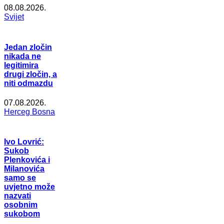
08.08.2026.
Svijet
Jedan zločin
nikada ne
legitimira
drugi zločin, a
niti odmazdu
07.08.2026.
Herceg Bosna
Ivo Lovrić:
Sukob
Plenkovića i
Milanovića
samo se
uvjetno može
nazvati
osobnim
sukobom