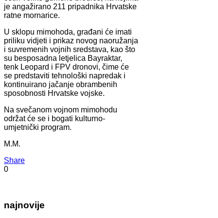
je angažirano 211 pripadnika Hrvatske
ratne mornarice.
U sklopu mimohoda, građani će imati
priliku vidjeti i prikaz novog naoružanja
i suvremenih vojnih sredstava, kao što
su besposadna letjelica Bayraktar,
tenk Leopard i FPV dronovi, čime će
se predstaviti tehnološki napredak i
kontinuirano jačanje obrambenih
sposobnosti Hrvatske vojske.
Na svečanom vojnom mimohodu
održat će se i bogati kulturno-
umjetnički program.
M.M.
Share
0
najnovije