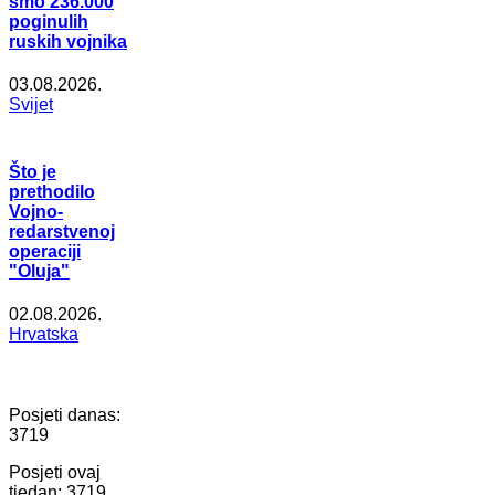
smo 236.000
poginulih
ruskih vojnika
03.08.2026.
Svijet
Što je
prethodilo
Vojno-
redarstvenoj
operaciji
"Oluja"
02.08.2026.
Hrvatska
Posjeti danas:
3719
Posjeti ovaj
tjedan:
3719