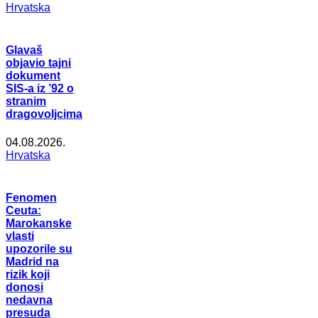
Hrvatska
Glavaš
objavio tajni
dokument
SIS-a iz ’92 o
stranim
dragovoljcima
04.08.2026.
Hrvatska
Fenomen
Ceuta:
Marokanske
vlasti
upozorile su
Madrid na
rizik koji
donosi
nedavna
presuda