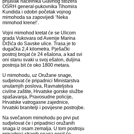
prijavak načelnika Glavnog stožera
OSRH general-pukovnika Tihomira
Kundida i odobri početak vojnog
mimohoda sa zapovijedi ‘Neka
mimohod krene!’.
Vojni mimohod kretat će se Ulicom
grada Vukovara od Avenije Marina
Držića do Savske ulice. Trasa je to
dugačka 2,4 kilometra. Pješački
postroj brojat će 24 ešalona, a kad svi
oni stanu svaki u svoj ešalon, duljina
postroja bit će oko 1800 metara.
U mimohodu, uz Oružane snage,
sudjelovat će pripadnici Ministarstva
unutarnjih poslova, Ravnateljstva
civilne zaštite, Hrvatske gorske službe
spašavanja, Pravosudne policije,
Hrvatske vatrogasne zajednice,
hrvatski branitelji i povijesne postrojbe.
Na svečanom mimohodu po prvi put
sudjelovat će i pripadnici oružanih
snaga iz osam zemalja. U tom postroju
pripadnici stranih snaga nosit će