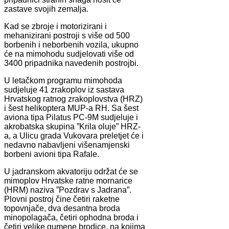
zastave svojih zemalja.
Kad se zbroje i motorizirani i
mehanizirani postroji s više od 500
borbenih i neborbenih vozila, ukupno
će na mimohodu sudjelovati više od
3400 pripadnika navedenih postrojbi.
U letačkom programu mimohoda
sudjeluje 41 zrakoplov iz sastava
Hrvatskog ratnog zrakoplovstva (HRZ)
i šest helikoptera MUP-a RH. Sa šest
aviona tipa Pilatus PC-9M sudjeluje i
akrobatska skupina ”Krila oluje” HRZ-
a, a Ulicu grada Vukovara preletjet će i
nedavno nabavljeni višenamjenski
borbeni avioni tipa Rafale.
U jadranskom akvatoriju održat će se
mimoplov Hrvatske ratne mornarice
(HRM) naziva ”Pozdrav s Jadrana”.
Plovni postroj čine četiri raketne
topovnjače, dva desantna broda
minopolagača, četiri ophodna broda i
četiri velike gumene brodice, na kojima