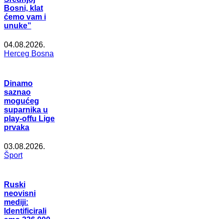
Bosni, klat
ćemo vam i
unuke”
04.08.2026.
Herceg Bosna
Dinamo
saznao
mogućeg
suparnika u
play-offu Lige
prvaka
03.08.2026.
Šport
Ruski
neovisni
mediji:
Identificirali