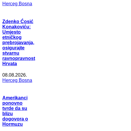
Herceg Bosna
Zdenko Ćosić
Konakoviću:
Umjesto
etničkog
prebrojavanja,
osigurajte
stvarnu
ravnopravnost
Hrvata
08.08.2026.
Herceg Bosna
Amerikanci
ponovno
tvrde da su
blizu
dogovora o
Hormuzu