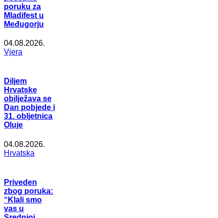
poruku za
Mladifest u
Međugorju
04.08.2026.
Vjera
Diljem
Hrvatske
obilježava se
Dan pobjede i
31. obljetnica
Oluje
04.08.2026.
Hrvatska
Priveden
zbog poruka:
“Klali smo
vas u
Srednjoj