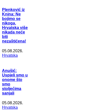
Plenković iz
Knina: Ne
bojimo se
nikoga,
Hrvatska više
nikada neće
biti
nezaštićena!
05.08.2026.
Hrvatska
Anušić:
Uspjeli smo u
onome što
smo
stoljećima
sanjali
05.08.2026.
Hrvatska