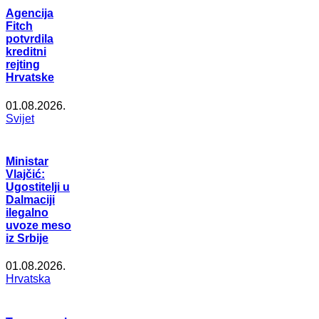
Agencija
Fitch
potvrdila
kreditni
rejting
Hrvatske
01.08.2026.
Svijet
Ministar
Vlajčić:
Ugostitelji u
Dalmaciji
ilegalno
uvoze meso
iz Srbije
01.08.2026.
Hrvatska