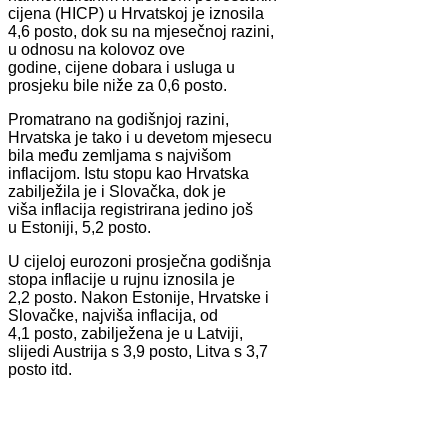
cijena (HICP) u Hrvatskoj je iznosila
4,6 posto, dok su na mjesečnoj razini,
u odnosu na kolovoz ove
godine, cijene dobara i usluga u
prosjeku bile niže za 0,6 posto.
Promatrano na godišnjoj razini,
Hrvatska je tako i u devetom mjesecu
bila među zemljama s najvišom
inflacijom. Istu stopu kao Hrvatska
zabilježila je i Slovačka, dok je
viša inflacija registrirana jedino još
u Estoniji, 5,2 posto.
U cijeloj eurozoni prosječna godišnja
stopa inflacije u rujnu iznosila je
2,2 posto. Nakon Estonije, Hrvatske i
Slovačke, najviša inflacija, od
4,1 posto, zabilježena je u Latviji,
slijedi Austrija s 3,9 posto, Litva s 3,7
posto itd.