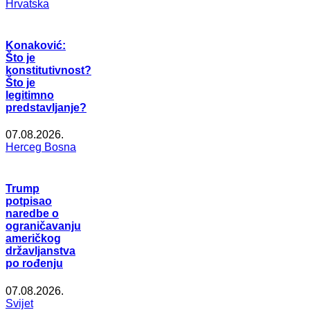
Hrvatska
Konaković:
Što je
konstitutivnost?
Što je
legitimno
predstavljanje?
07.08.2026.
Herceg Bosna
Trump
potpisao
naredbe o
ograničavanju
američkog
državljanstva
po rođenju
07.08.2026.
Svijet