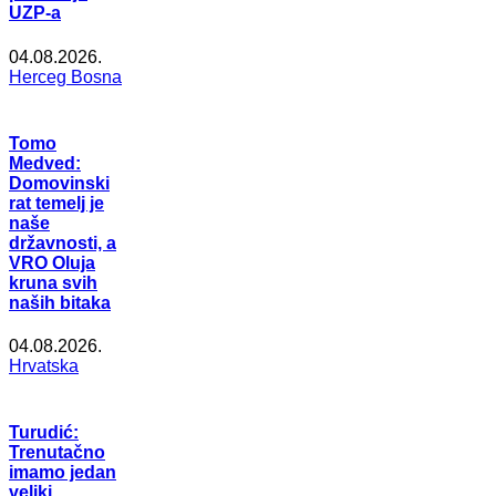
UZP-a
04.08.2026.
Herceg Bosna
Tomo
Medved:
Domovinski
rat temelj je
naše
državnosti, a
VRO Oluja
kruna svih
naših bitaka
04.08.2026.
Hrvatska
Turudić:
Trenutačno
imamo jedan
veliki