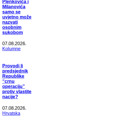
Plenkovića i
Milanovića
samo se
uvjetno može
nazvati
osobnim
sukobom
07.08.2026.
Kolumne
Provodi li
predsjednik
Republike
“crnu
operaciju”
protiv vlastite
nacije?
07.08.2026.
Hrvatska