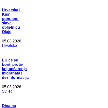
Hrvatska i
Knin
ponosno
slave
obljetnicu
Oluje
05.08.2026.
Hrvatska
EU će se
boriti protiv
krijumčarenja
migranata i
dezinformacija
05.08.2026.
Svijet
Dinamo