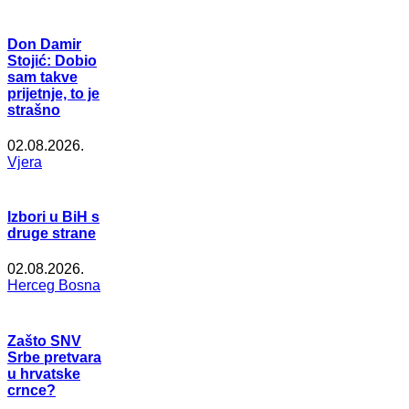
Don Damir
Stojić: Dobio
sam takve
prijetnje, to je
strašno
02.08.2026.
Vjera
Izbori u BiH s
druge strane
02.08.2026.
Herceg Bosna
Zašto SNV
Srbe pretvara
u hrvatske
crnce?