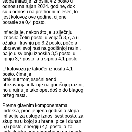
stopa inflacije iznosila 4,2 posto u
odnosu na rujan 2024. godine, dok
su u odnosu na prethodni mjesec, to
jest kolovoz ove godine, cijene
porasle za 0,4 posto.
Inflacija je, nakon što je u siječnju
iznosila četiri posto, u veljači 3,7, a u
ožujku i travnju po 3,2 posto, počela
ubrzavati svoj rast na godišnjoj razini,
pa je u svibnju iznosila 3,5 posto, u
lipnju 3,7 posto, a u srpnju 4,1 posto.
U kolovozu je također iznosila 4,1
posto, čime je
prekinut tromjesečni trend
ubrzavanja inflacije na godišnjoj razini,
no u rujnu je tako opet došlo do blagog
bržeg rasta.
Prema glavnim komponentama
indeksa, procijenjena godišnja stopa
inflacije za usluge iznosi šest posto, za
skupinu u kojoj su hrana, piće i duhan
5,6 posto, energiju 4,5 posto, a za
industrijske neprehrambene proizvode