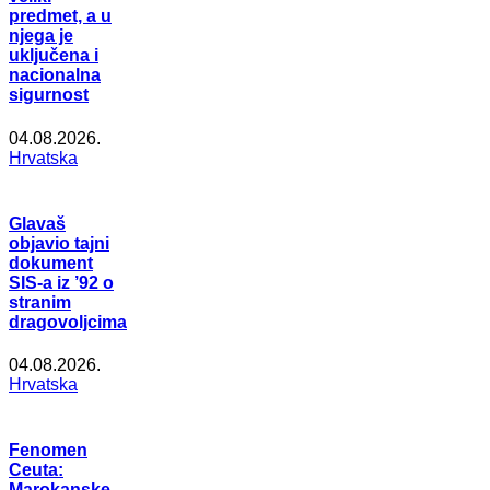
predmet, a u
njega je
uključena i
nacionalna
sigurnost
04.08.2026.
Hrvatska
Glavaš
objavio tajni
dokument
SIS-a iz ’92 o
stranim
dragovoljcima
04.08.2026.
Hrvatska
Fenomen
Ceuta:
Marokanske