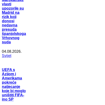
vlasti
upozorile su
Madrid na
rizik koji
donosi
nedavna
presuda
španjolskoga
Vrhovnog
suda
04.08.2026.
Svijet
UEFA s
Azijom i
Amerikama
pokreće
natjecanje
koje bi moglo
uništiti FIFA-
ino SP