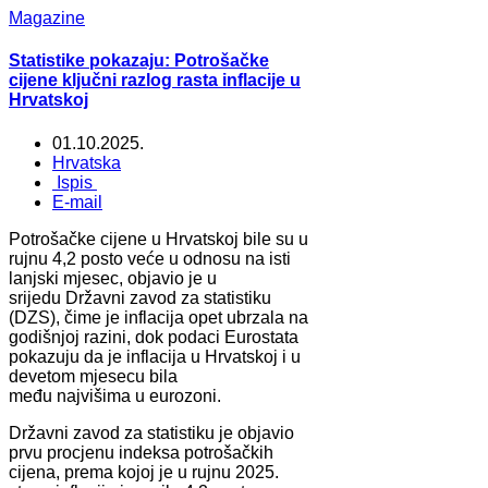
Magazine
Statistike pokazaju: Potrošačke
cijene ključni razlog rasta inflacije u
Hrvatskoj
01.10.2025.
Hrvatska
Ispis
E-mail
Potrošačke cijene u Hrvatskoj bile su u
rujnu 4,2 posto veće u odnosu na isti
lanjski mjesec, objavio je u
srijedu Državni zavod za statistiku
(DZS), čime je inflacija opet ubrzala na
godišnjoj razini, dok podaci Eurostata
pokazuju da je inflacija u Hrvatskoj i u
devetom mjesecu bila
među najvišima u eurozoni.
Državni zavod za statistiku je objavio
prvu procjenu indeksa potrošačkih
cijena, prema kojoj je u rujnu 2025.