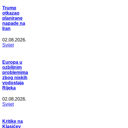
Trump
otkazao
planirane
napade na
Iran
02.08.2026.
Svijet
Europa u
ozbiljnim
problemima
zbog niskih
vodostaja
Rijeka
02.08.2026.
Svijet
Kritike na
Klasićev