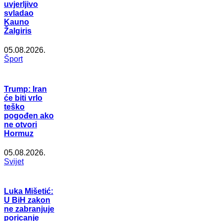
uvjerljivo
svladao
Kauno
Žalgiris
05.08.2026.
Šport
Trump: Iran
će biti vrlo
teško
pogođen ako
ne otvori
Hormuz
05.08.2026.
Svijet
Luka Mišetić:
U BiH zakon
ne zabranjuje
poricanje