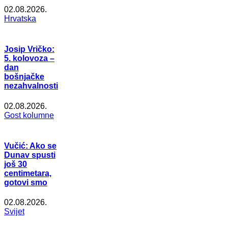
02.08.2026.
Hrvatska
Josip Vričko:
5. kolovoza –
dan
bošnjačke
nezahvalnosti
02.08.2026.
Gost kolumne
Vučić: Ako se
Dunav spusti
još 30
centimetara,
gotovi smo
02.08.2026.
Svijet