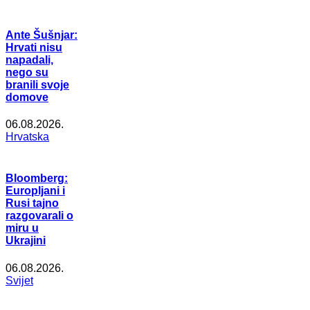
Ante Šušnjar:
Hrvati nisu
napadali,
nego su
branili svoje
domove
06.08.2026.
Hrvatska
Bloomberg:
Europljani i
Rusi tajno
razgovarali o
miru u
Ukrajini
06.08.2026.
Svijet