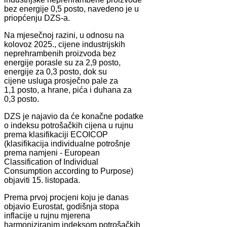
bez energije 0,5 posto, navedeno je u
priopćenju DZS-a.
Na mjesečnoj razini, u odnosu na
kolovoz 2025., cijene industrijskih
neprehrambenih proizvoda bez
energije porasle su za 2,9 posto,
energije za 0,3 posto, dok su
cijene usluga prosječno pale za
1,1 posto, a hrane, pića i duhana za
0,3 posto.
DZS je najavio da će konačne podatke
o indeksu potrošačkih cijena u rujnu
prema klasifikaciji ECOICOP
(klasifikacija individualne potrošnje
prema namjeni - European
Classification of Individual
Consumption according to Purpose)
objaviti 15. listopada.
Prema prvoj procjeni koju je danas
objavio Eurostat, godišnja stopa
inflacije u rujnu mjerena
harmoniziranim indeksom potrošačkih