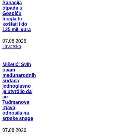
Sanacija
otpada u
Gospiću
mogla bi
koštati i do
125 mil. eura
07.08.2026.
Hrvatska
Mišetić: Svih
osam
međunarodnih
sudaca
jednoglasno
je utvrdilo da
se
Tuđmanova
izjava
odnosila na
srpske snage
07.08.2026.