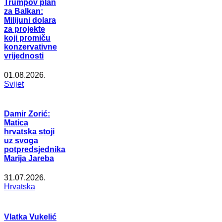
Trumpov plan
za Balkan:
Milijuni dolara
za projekte
koji promiču
konzervativne
vrijednosti
01.08.2026.
Svijet
Damir Zorić:
Matica
hrvatska stoji
uz svoga
potpredsjednika
Marija Jareba
31.07.2026.
Hrvatska
Vlatka Vukelić