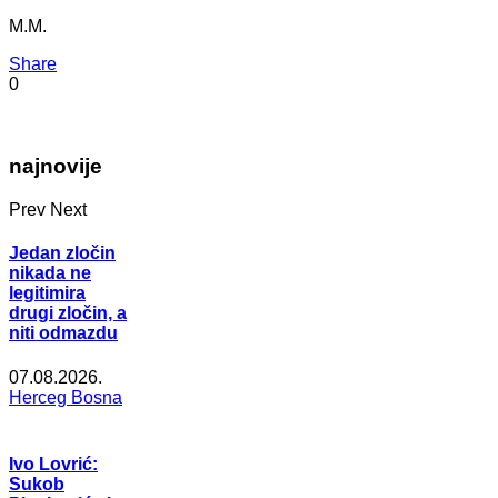
M.M.
Share
0
najnovije
Prev
Next
Jedan zločin
nikada ne
legitimira
drugi zločin, a
niti odmazdu
07.08.2026.
Herceg Bosna
Ivo Lovrić:
Sukob