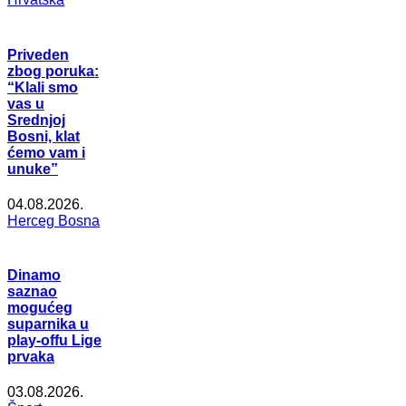
Priveden
zbog poruka:
“Klali smo
vas u
Srednjoj
Bosni, klat
ćemo vam i
unuke”
04.08.2026.
Herceg Bosna
Dinamo
saznao
mogućeg
suparnika u
play-offu Lige
prvaka
03.08.2026.