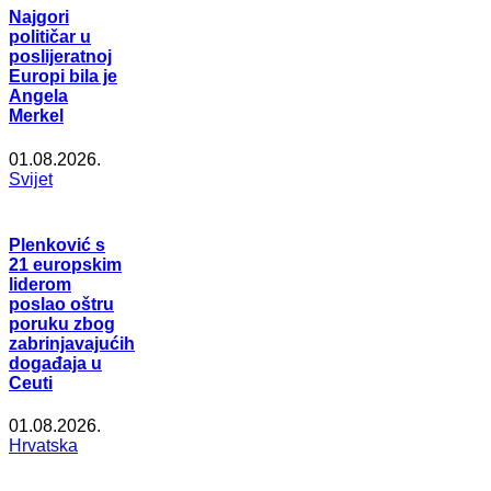
Najgori
političar u
poslijeratnoj
Europi bila je
Angela
Merkel
01.08.2026.
Svijet
Plenković s
21 europskim
liderom
poslao oštru
poruku zbog
zabrinjavajućih
događaja u
Ceuti
01.08.2026.
Hrvatska