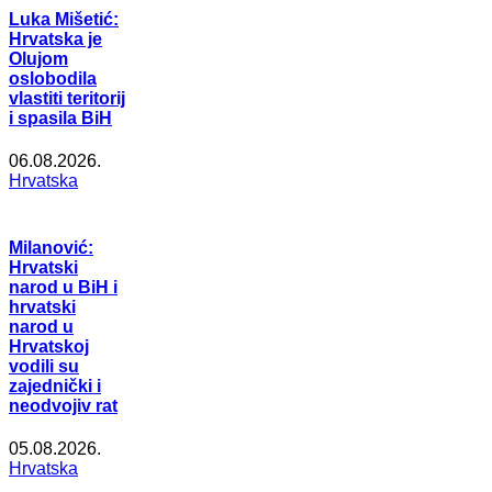
Luka Mišetić:
Hrvatska je
Olujom
oslobodila
vlastiti teritorij
i spasila BiH
06.08.2026.
Hrvatska
Milanović:
Hrvatski
narod u BiH i
hrvatski
narod u
Hrvatskoj
vodili su
zajednički i
neodvojiv rat
05.08.2026.
Hrvatska