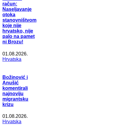
račun:
Naseljavanje
otoka
stanovništvom
koje nije
hrvatsko, nije
palo na pamet
ni Brozu!
01.08.2026.
Hrvatska
Božinović i
Anušić
komentirali
najnoviju
migrantsku
krizu
01.08.2026.
Hrvatska