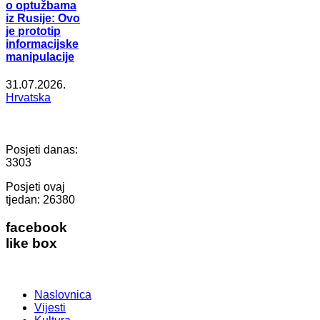
o optužbama
iz Rusije: Ovo
je prototip
informacijske
manipulacije
31.07.2026.
Hrvatska
Posjeti danas:
3303
Posjeti ovaj
tjedan:
26380
facebook
like box
Naslovnica
Vijesti