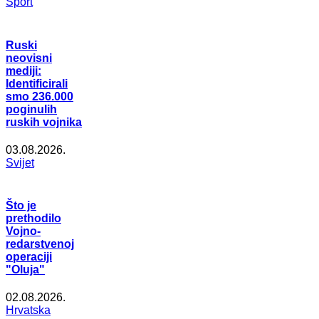
Šport
Ruski
neovisni
mediji:
Identificirali
smo 236.000
poginulih
ruskih vojnika
03.08.2026.
Svijet
Što je
prethodilo
Vojno-
redarstvenoj
operaciji
"Oluja"
02.08.2026.
Hrvatska