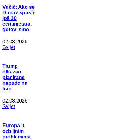
Vučić: Ako se
Dunav spusti
još 30
centimetara,
gotovi smo
02.08.2026.
Svijet
Trump
otkazao
planirane
napade na
Iran
02.08.2026.
Svijet
Europa u
ozbiljnim
problemima