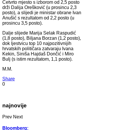
Četvrto mjesto s izborom od 2,5 posto
drži Dalija Orešković (u prosincu 2,3
posto), a slijedi je ministar obrane Ivan
Anušić s rezultatom od 2,2 posto (u
prosincu 3,5 posto).
Dalje slijede Marija Selak Raspudić
(1,8 posto), Biljana Borzan (1,2 posto),
dok ljestvicu top 10 najpozitivnijih
hrvatskih političara zatvaraju Ivana
Kekin, Siniša Hajdaš Dončić i Miro
Bulj (s istim rezultatom, 1,1 posto).
M.M.
Share
0
najnovije
Prev
Next
Bloomberg: