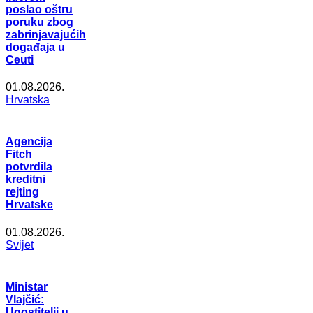
poslao oštru
poruku zbog
zabrinjavajućih
događaja u
Ceuti
01.08.2026.
Hrvatska
Agencija
Fitch
potvrdila
kreditni
rejting
Hrvatske
01.08.2026.
Svijet
Ministar
Vlajčić:
Ugostitelji u