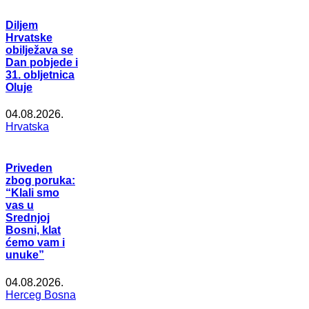
Diljem
Hrvatske
obilježava se
Dan pobjede i
31. obljetnica
Oluje
04.08.2026.
Hrvatska
Priveden
zbog poruka:
“Klali smo
vas u
Srednjoj
Bosni, klat
ćemo vam i
unuke”
04.08.2026.
Herceg Bosna