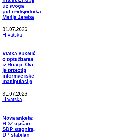
hrvatska stoji
uz svoga
potpredsjednika
Marija Jareba
31.07.2026.
Hrvatska
Vlatka Vukelić
o optužbama
iz Rusije: Ovo
je prototip
informacijske
manipulacije
31.07.2026.
Hrvatska
Nova anketa:
HDZ ojačao,
SDP stagnira,
DP stabilan