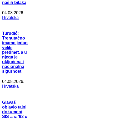
naših bitaka
04.08.2026.
Hrvatska
Turudić:
Trenutačno
imamo jedan
veliki
predmet, a u
njega je
uključena i
nacionalna
sigurnost
04.08.2026.
Hrvatska
Glavaš
objavio tajni
dokument
SIS-a iz ’92 o