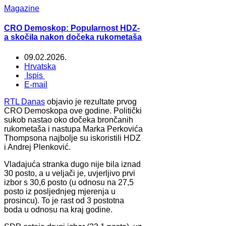
Magazine
CRO Demoskop: Popularnost HDZ-
a skočila nakon dočeka rukometaša
09.02.2026.
Hrvatska
Ispis
E-mail
RTL Danas
objavio je rezultate prvog
CRO Demoskopa ove godine. Politički
sukob nastao oko dočeka brončanih
rukometaša i nastupa Marka Perkovića
Thompsona najbolje su iskoristili HDZ
i Andrej Plenković.
Vladajuća stranka dugo nije bila iznad
30 posto, a u veljači je, uvjerljivo prvi
izbor s 30,6 posto (u odnosu na 27,5
posto iz posljednjeg mjerenja u
prosincu). To je rast od 3 postotna
boda u odnosu na kraj godine.