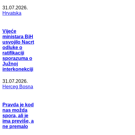
31.07.2026.
Hrvatska
Vijeće
ministara BiH
usvojilo Nacrt
odluke o
ratifikaciji
sporazuma o
Južnoj
interkonekciji
31.07.2026.
Herceg Bosna
Pravda je kod
nas možda
spora, ali je
ima previše, a
ne premalo