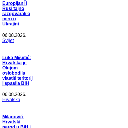
Europljani i
Rusi tajno
razgovarali o
miru u
Ukrajini
06.08.2026.
Svijet
Luka Mišetić:
Hrvatska je
Olujom
oslobodila
vlastiti teritorij
i spasila BiH
06.08.2026.
Hrvatska
Milanović:
Hrvatski
narod u BiH i