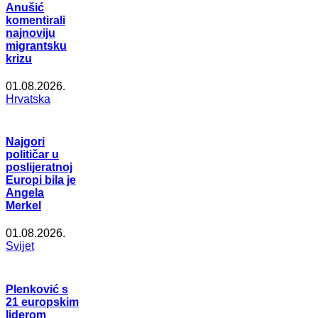
Anušić
komentirali
najnoviju
migrantsku
krizu
01.08.2026.
Hrvatska
Najgori
političar u
poslijeratnoj
Europi bila je
Angela
Merkel
01.08.2026.
Svijet
Plenković s
21 europskim
liderom