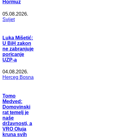
Hormuz
05.08.2026.
Svijet
Luka Mišetić:
U BiH zakon
ne zabranjuje
poricanje
UZP-a
04.08.2026.
Herceg Bosna
Tomo
Medved:
Domovinski
rat temelj je
naše
državnosti, a
VRO Oluja
kruna svih