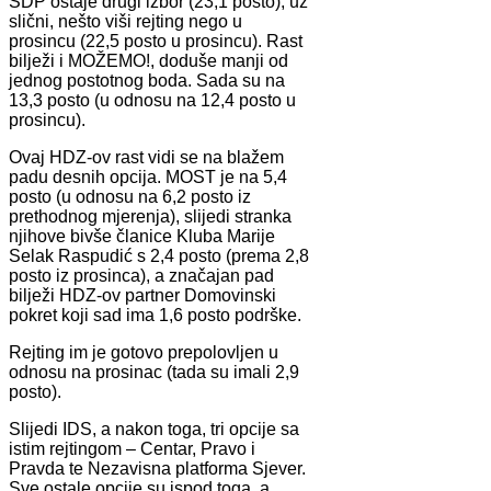
SDP ostaje drugi izbor (23,1 posto), uz
slični, nešto viši rejting nego u
prosincu (22,5 posto u prosincu). Rast
bilježi i MOŽEMO!, doduše manji od
jednog postotnog boda. Sada su na
13,3 posto (u odnosu na 12,4 posto u
prosincu).
Ovaj HDZ-ov rast vidi se na blažem
padu desnih opcija. MOST je na 5,4
posto (u odnosu na 6,2 posto iz
prethodnog mjerenja), slijedi stranka
njihove bivše članice Kluba Marije
Selak Raspudić s 2,4 posto (prema 2,8
posto iz prosinca), a značajan pad
bilježi HDZ-ov partner Domovinski
pokret koji sad ima 1,6 posto podrške.
Rejting im je gotovo prepolovljen u
odnosu na prosinac (tada su imali 2,9
posto).
Slijedi IDS, a nakon toga, tri opcije sa
istim rejtingom – Centar, Pravo i
Pravda te Nezavisna platforma Sjever.
Sve ostale opcije su ispod toga, a