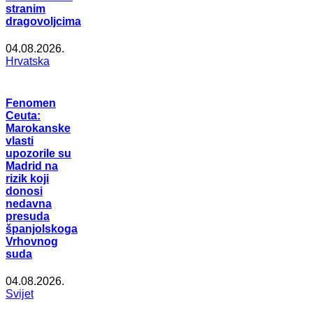
stranim
dragovoljcima
04.08.2026.
Hrvatska
Fenomen
Ceuta:
Marokanske
vlasti
upozorile su
Madrid na
rizik koji
donosi
nedavna
presuda
španjolskoga
Vrhovnog
suda
04.08.2026.
Svijet