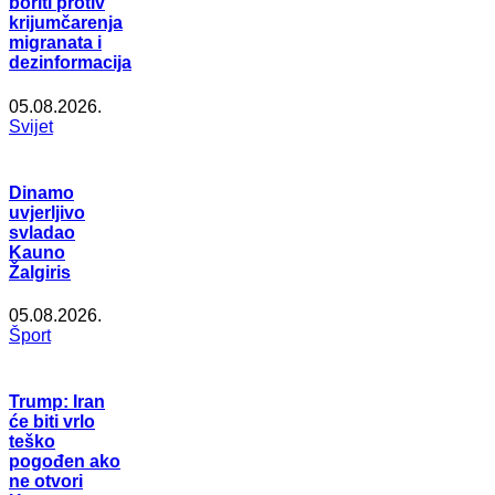
boriti protiv
krijumčarenja
migranata i
dezinformacija
05.08.2026.
Svijet
Dinamo
uvjerljivo
svladao
Kauno
Žalgiris
05.08.2026.
Šport
Trump: Iran
će biti vrlo
teško
pogođen ako
ne otvori