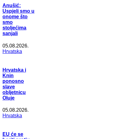
Anušić:
Uspjeli smo u
onome što
smo
stoljećima
sanjali
05.08.2026.
Hrvatska
Hrvatska i
Knin
ponosno
slave
obljetnicu
Oluje
05.08.2026.
Hrvatska
EU će se