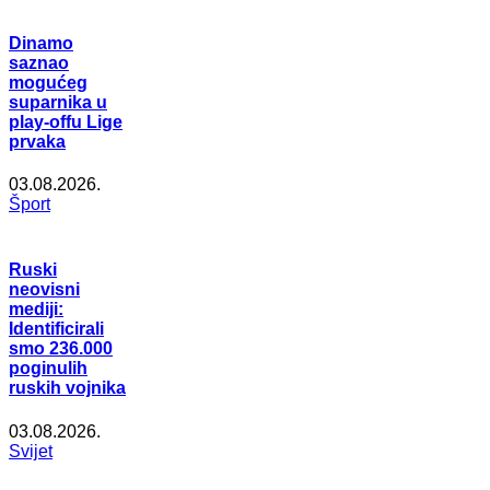
Dinamo
saznao
mogućeg
suparnika u
play-offu Lige
prvaka
03.08.2026.
Šport
Ruski
neovisni
mediji:
Identificirali
smo 236.000
poginulih
ruskih vojnika
03.08.2026.
Svijet