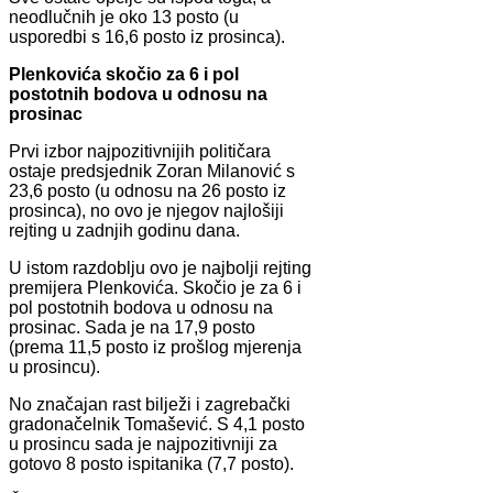
neodlučnih je oko 13 posto (u
usporedbi s 16,6 posto iz prosinca).
Plenkovića skočio za 6 i pol
postotnih bodova u odnosu na
prosinac
Prvi izbor najpozitivnijih političara
ostaje predsjednik Zoran Milanović s
23,6 posto (u odnosu na 26 posto iz
prosinca), no ovo je njegov najlošiji
rejting u zadnjih godinu dana.
U istom razdoblju ovo je najbolji rejting
premijera Plenkovića. Skočio je za 6 i
pol postotnih bodova u odnosu na
prosinac. Sada je na 17,9 posto
(prema 11,5 posto iz prošlog mjerenja
u prosincu).
No značajan rast bilježi i zagrebački
gradonačelnik Tomašević. S 4,1 posto
u prosincu sada je najpozitivniji za
gotovo 8 posto ispitanika (7,7 posto).