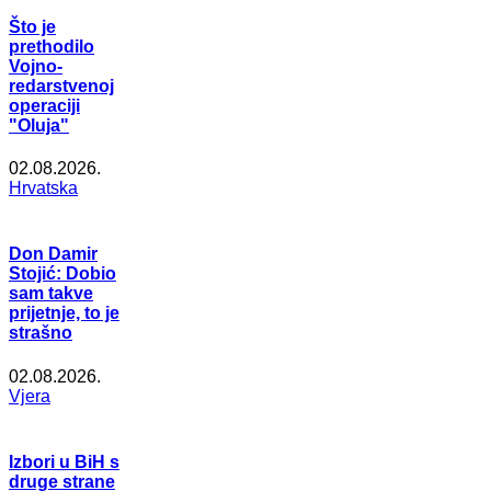
Što je
prethodilo
Vojno-
redarstvenoj
operaciji
"Oluja"
02.08.2026.
Hrvatska
Don Damir
Stojić: Dobio
sam takve
prijetnje, to je
strašno
02.08.2026.
Vjera
Izbori u BiH s
druge strane