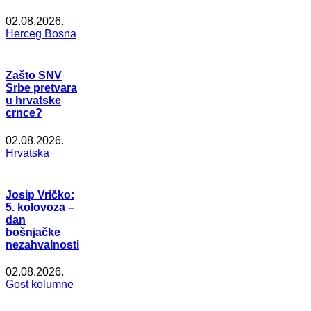
02.08.2026.
Herceg Bosna
Zašto SNV
Srbe pretvara
u hrvatske
crnce?
02.08.2026.
Hrvatska
Josip Vričko:
5. kolovoza –
dan
bošnjačke
nezahvalnosti
02.08.2026.
Gost kolumne