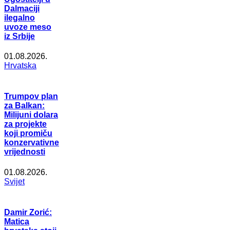
Dalmaciji
ilegalno
uvoze meso
iz Srbije
01.08.2026.
Hrvatska
Trumpov plan
za Balkan:
Milijuni dolara
za projekte
koji promiču
konzervativne
vrijednosti
01.08.2026.
Svijet
Damir Zorić:
Matica