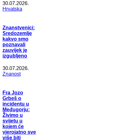
30.07.2026.
Hrvatska
Znanstvenici:
Sredozemlje
kakvo smo
poznavali
zauvijek je
izgubljeno
30.07.2026.
Znanost
Fra Jozo
Grbeš o
incidentu u
Međugorju:
Živimo u
svijetu u
kojem će
vjerojatno sve
više biti