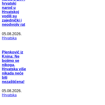
hrvatski
narod u
Hrvatskoj
vodili su
zajednički i
neodvojiv rat
05.08.2026.
Hrvatska
Plenković iz
Knina: Ne
bojimo se
nikoga,
Hrvatska više
nikada neće
biti
nezaštićena!
05.08.2026.
Hrvatska