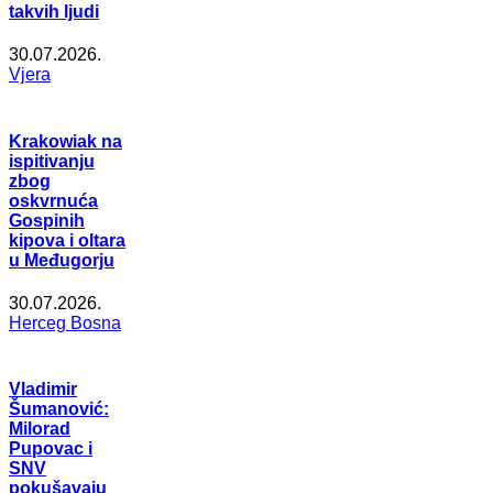
takvih ljudi
30.07.2026.
Vjera
Krakowiak na
ispitivanju
zbog
oskvrnuća
Gospinih
kipova i oltara
u Međugorju
30.07.2026.
Herceg Bosna
Vladimir
Šumanović:
Milorad
Pupovac i
SNV
pokušavaju