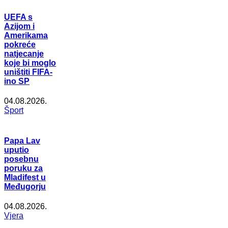
UEFA s
Azijom i
Amerikama
pokreće
natjecanje
koje bi moglo
uništiti FIFA-
ino SP
04.08.2026.
Šport
Papa Lav
uputio
posebnu
poruku za
Mladifest u
Međugorju
04.08.2026.
Vjera