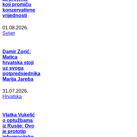
koji promiču
konzervativne
vrijednosti
01.08.2026.
Svijet
Damir Zorić:
Matica
hrvatska stoji
uz svoga
potpredsjednika
Marija Jareba
31.07.2026.
Hrvatska
Vlatka Vukelić
o optužbama
iz Rusije: Ovo
je prototip
informacijske