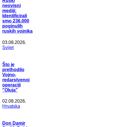
Ruski
neovisni
mediji:
Identificirali
smo 236.000
poginulih
ruskih vojnika
03.08.2026.
Svijet
Što je
prethodilo
Vojno-
redarstvenoj
operaciji
"Oluja"
02.08.2026.
Hrvatska
Don Damir