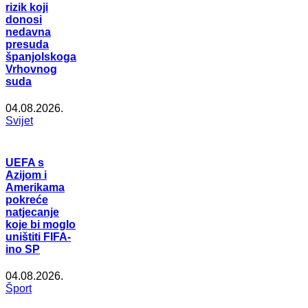
rizik koji
donosi
nedavna
presuda
španjolskoga
Vrhovnog
suda
04.08.2026.
Svijet
UEFA s
Azijom i
Amerikama
pokreće
natjecanje
koje bi moglo
uništiti FIFA-
ino SP
04.08.2026.
Šport