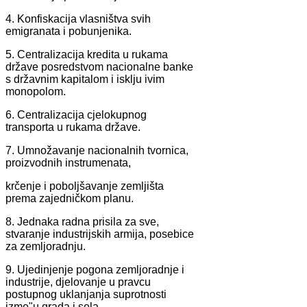
4. Konfiskacija vlasništva svih
emigranata i pobunjenika.
5. Centralizacija kredita u rukama
države posredstvom nacionalne banke
s državnim kapitalom i isklju ivim
monopolom.
6. Centralizacija cjelokupnog
transporta u rukama države.
7. Umnožavanje nacionalnih tvornica,
proizvodnih instrumenata,
krčenje i poboljšavanje zemljišta
prema zajedničkom planu.
8. Jednaka radna prisila za sve,
stvaranje industrijskih armija, posebice
za zemljoradnju.
9. Ujedinjenje pogona zemljoradnje i
industrije, djelovanje u pravcu
postupnog uklanjanja suprotnosti
izme"u grada i sela.