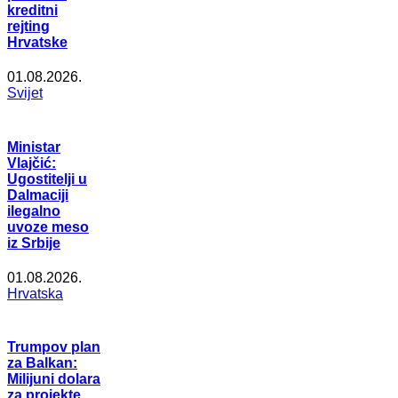
kreditni
rejting
Hrvatske
01.08.2026.
Svijet
Ministar
Vlajčić:
Ugostitelji u
Dalmaciji
ilegalno
uvoze meso
iz Srbije
01.08.2026.
Hrvatska
Trumpov plan
za Balkan:
Milijuni dolara
za projekte