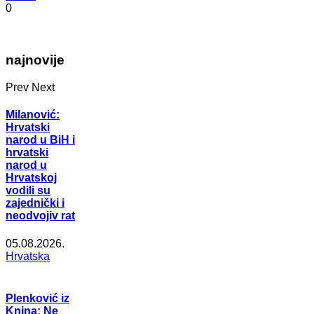
0
najnovije
Prev
Next
Milanović:
Hrvatski
narod u BiH i
hrvatski
narod u
Hrvatskoj
vodili su
zajednički i
neodvojiv rat
05.08.2026.
Hrvatska
Plenković iz
Knina: Ne