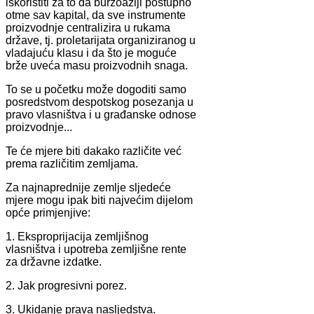
iskoristiti za to da buržoaziji postupno
otme sav kapital, da sve instrumente
proizvodnje centralizira u rukama
države, tj. proletarijata organiziranog u
vladajuću klasu i da što je moguće
brže uveća masu proizvodnih snaga.
To se u početku može dogoditi samo
posredstvom despotskog posezanja u
pravo vlasništva i u građanske odnose
proizvodnje...
Te će mjere biti dakako različite već
prema različitim zemljama.
Za najnaprednije zemlje sljedeće
mjere mogu ipak biti najvećim dijelom
opće primjenjive:
1. Eksproprijacija zemljišnog
vlasništva i upotreba zemljišne rente
za državne izdatke.
2. Jak progresivni porez.
3. Ukidanje prava nasljedstva.