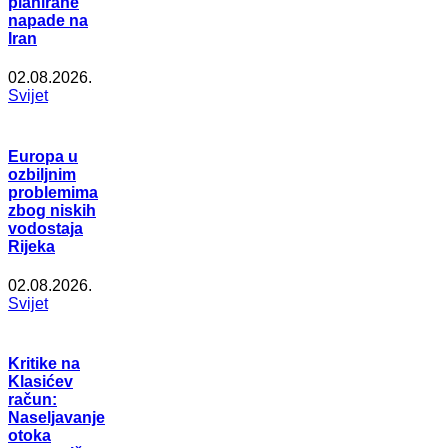
planirane
napade na
Iran
02.08.2026.
Svijet
Europa u
ozbiljnim
problemima
zbog niskih
vodostaja
Rijeka
02.08.2026.
Svijet
Kritike na
Klasićev
račun:
Naseljavanje
otoka