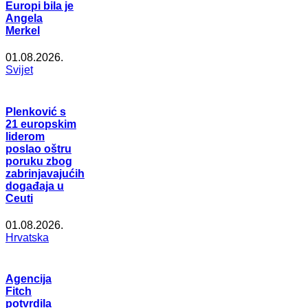
Europi bila je
Angela
Merkel
01.08.2026.
Svijet
Plenković s
21 europskim
liderom
poslao oštru
poruku zbog
zabrinjavajućih
događaja u
Ceuti
01.08.2026.
Hrvatska
Agencija
Fitch
potvrdila