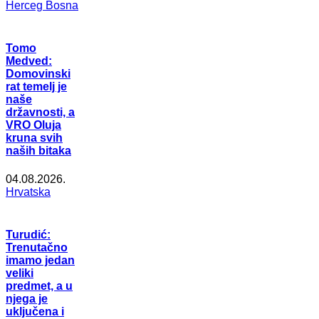
Herceg Bosna
Tomo
Medved:
Domovinski
rat temelj je
naše
državnosti, a
VRO Oluja
kruna svih
naših bitaka
04.08.2026.
Hrvatska
Turudić:
Trenutačno
imamo jedan
veliki
predmet, a u
njega je
uključena i