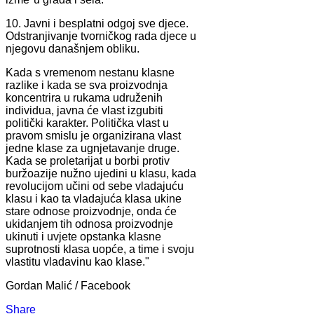
10. Javni i besplatni odgoj sve djece.
Odstranjivanje tvorničkog rada djece u
njegovu današnjem obliku.
Kada s vremenom nestanu klasne
razlike i kada se sva proizvodnja
koncentrira u rukama udruženih
individua, javna će vlast izgubiti
politički karakter. Politička vlast u
pravom smislu je organizirana vlast
jedne klase za ugnjetavanje druge.
Kada se proletarijat u borbi protiv
buržoazije nužno ujedini u klasu, kada
revolucijom učini od sebe vladajuću
klasu i kao ta vladajuća klasa ukine
stare odnose proizvodnje, onda će
ukidanjem tih odnosa proizvodnje
ukinuti i uvjete opstanka klasne
suprotnosti klasa uopće, a time i svoju
vlastitu vladavinu kao klase."
Gordan Malić / Facebook
Share