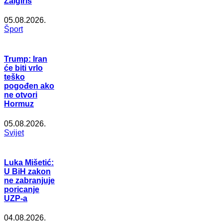
Žalgiris
05.08.2026.
Šport
Trump: Iran
će biti vrlo
teško
pogođen ako
ne otvori
Hormuz
05.08.2026.
Svijet
Luka Mišetić:
U BiH zakon
ne zabranjuje
poricanje
UZP-a
04.08.2026.