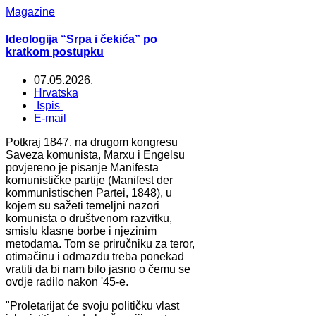
Magazine
Ideologija “Srpa i čekića” po
kratkom postupku
07.05.2026.
Hrvatska
Ispis
E-mail
Potkraj 1847. na drugom kongresu
Saveza komunista, Marxu i Engelsu
povjereno je pisanje Manifesta
komunističke partije (Manifest der
kommunistischen Partei, 1848), u
kojem su sažeti temeljni nazori
komunista o društvenom razvitku,
smislu klasne borbe i njezinim
metodama. Tom se priručniku za teror,
otimačinu i odmazdu treba ponekad
vratiti da bi nam bilo jasno o čemu se
ovdje radilo nakon '45-e.
"Proletarijat će svoju političku vlast