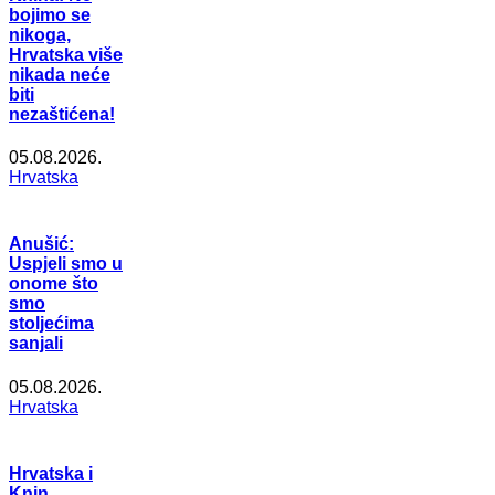
bojimo se
nikoga,
Hrvatska više
nikada neće
biti
nezaštićena!
05.08.2026.
Hrvatska
Anušić:
Uspjeli smo u
onome što
smo
stoljećima
sanjali
05.08.2026.
Hrvatska
Hrvatska i
Knin