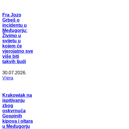
Fra Jozo
Grbeš o
incidentu u
Međugorju:
Živimo u
svijetu u
kojem će
vjerojatno sve
više biti
takvih ljudi
30.07.2026.
Vjera
Krakowiak na
ispitivanju
zbog
oskvrnuća
Gospinih
kipova i oltara
u Međugorju