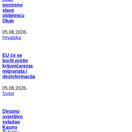
ponosno
slave
obljetnicu
Oluje
05.08.2026.
Hrvatska
EU će se
boriti protiv
krijumčarenja
migranata i
dezinformacija
05.08.2026.
Svijet
Dinamo
uvjerljivo
svladao
Kauno