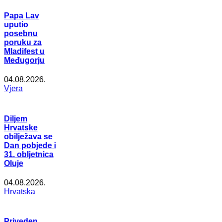
Papa Lav
uputio
posebnu
poruku za
Mladifest u
Međugorju
04.08.2026.
Vjera
Diljem
Hrvatske
obilježava se
Dan pobjede i
31. obljetnica
Oluje
04.08.2026.
Hrvatska
Priveden