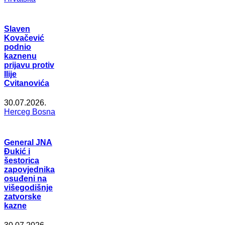
Slaven
Kovačević
podnio
kaznenu
prijavu protiv
Ilije
Cvitanovića
30.07.2026.
Herceg Bosna
General JNA
Đukić i
šestorica
zapovjednika
osuđeni na
višegodišnje
zatvorske
kazne