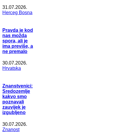
31.07.2026.
Herceg Bosna
Pravda je kod
nas možda
spora, ali je
ima previše, a
ne premalo
30.07.2026.
Hrvatska
Znanstvenici:
Sredozemlje
kakvo smo
poznavali
zauvijek je
izgubljeno
30.07.2026.
Znanost