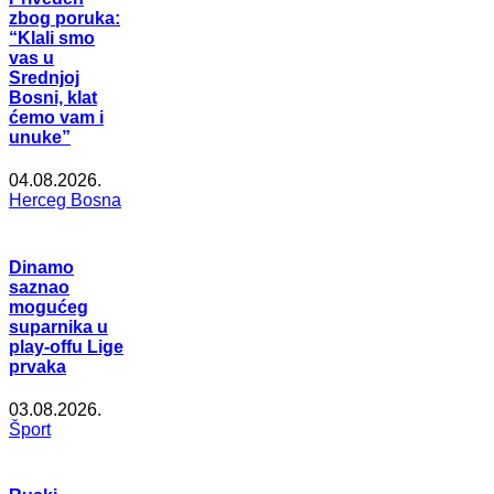
zbog poruka:
“Klali smo
vas u
Srednjoj
Bosni, klat
ćemo vam i
unuke”
04.08.2026.
Herceg Bosna
Dinamo
saznao
mogućeg
suparnika u
play-offu Lige
prvaka
03.08.2026.
Šport