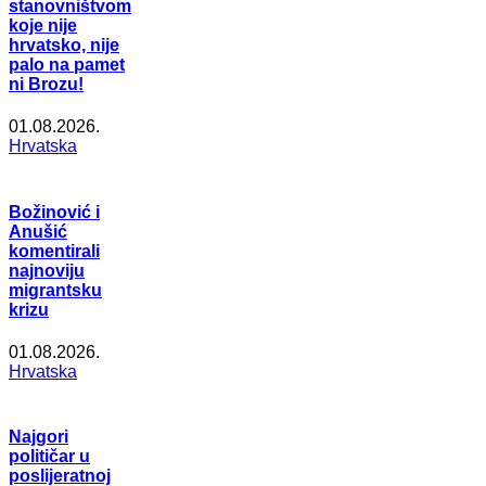
stanovništvom
koje nije
hrvatsko, nije
palo na pamet
ni Brozu!
01.08.2026.
Hrvatska
Božinović i
Anušić
komentirali
najnoviju
migrantsku
krizu
01.08.2026.
Hrvatska
Najgori
političar u
poslijeratnoj