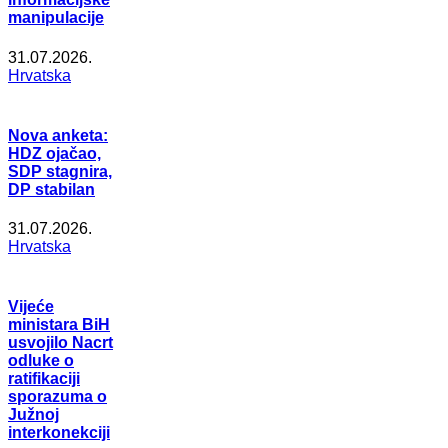
manipulacije
31.07.2026.
Hrvatska
Nova anketa:
HDZ ojačao,
SDP stagnira,
DP stabilan
31.07.2026.
Hrvatska
Vijeće
ministara BiH
usvojilo Nacrt
odluke o
ratifikaciji
sporazuma o
Južnoj
interkonekciji