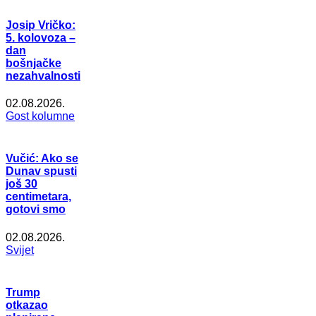
Josip Vričko:
5. kolovoza –
dan
bošnjačke
nezahvalnosti
02.08.2026.
Gost kolumne
Vučić: Ako se
Dunav spusti
još 30
centimetara,
gotovi smo
02.08.2026.
Svijet
Trump
otkazao