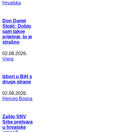
Hrvatska
Don Damir
Stojić: Dobio
sam takve
prijetnje, to je
strašno
02.08.2026.
Vjera
Izbori u BiH s
druge strane
02.08.2026.
Herceg Bosna
Zašto SNV
Srbe pretvara
u hrvatske