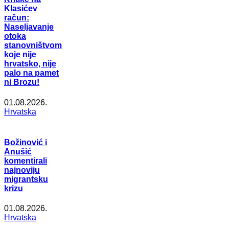
Klasićev
račun:
Naseljavanje
otoka
stanovništvom
koje nije
hrvatsko, nije
palo na pamet
ni Brozu!
01.08.2026.
Hrvatska
Božinović i
Anušić
komentirali
najnoviju
migrantsku
krizu
01.08.2026.
Hrvatska