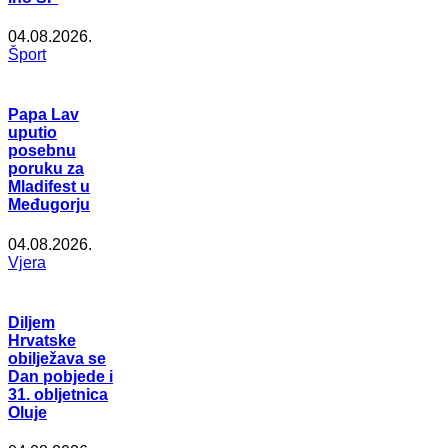
04.08.2026.
Šport
Papa Lav
uputio
posebnu
poruku za
Mladifest u
Međugorju
04.08.2026.
Vjera
Diljem
Hrvatske
obilježava se
Dan pobjede i
31. obljetnica
Oluje