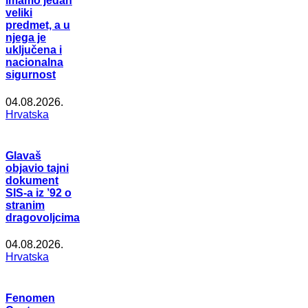
imamo jedan
veliki
predmet, a u
njega je
uključena i
nacionalna
sigurnost
04.08.2026.
Hrvatska
Glavaš
objavio tajni
dokument
SIS-a iz ’92 o
stranim
dragovoljcima
04.08.2026.
Hrvatska
Fenomen