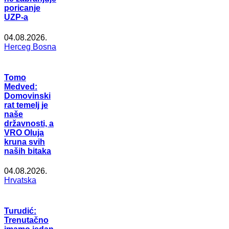
poricanje
UZP-a
04.08.2026.
Herceg Bosna
Tomo
Medved:
Domovinski
rat temelj je
naše
državnosti, a
VRO Oluja
kruna svih
naših bitaka
04.08.2026.
Hrvatska
Turudić:
Trenutačno