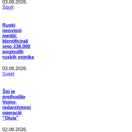
03.08.2026.
Šport
Ruski
neovisni
mediji:
Identificirali
smo 236.000
poginulih
ruskih vojnika
03.08.2026.
Svijet
Što je
prethodilo
Vojno-
redarstvenoj
operaciji
"Oluja"
02.08.2026.