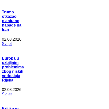
Trump
otkazao
planirane
napade na
Iran
02.08.2026.
Svijet
Europa u
ozbiljnim
problemima
zbog niskih
vodostaja
Rijeka
02.08.2026.
Svijet
Kritike na