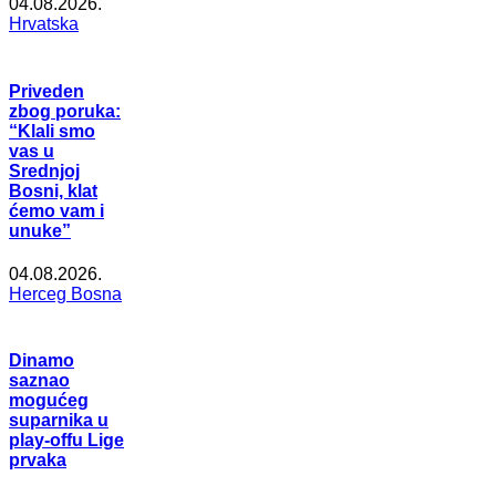
04.08.2026.
Hrvatska
Priveden
zbog poruka:
“Klali smo
vas u
Srednjoj
Bosni, klat
ćemo vam i
unuke”
04.08.2026.
Herceg Bosna
Dinamo
saznao
mogućeg
suparnika u
play-offu Lige
prvaka