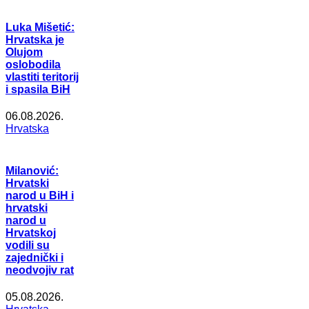
Luka Mišetić:
Hrvatska je
Olujom
oslobodila
vlastiti teritorij
i spasila BiH
06.08.2026.
Hrvatska
Milanović:
Hrvatski
narod u BiH i
hrvatski
narod u
Hrvatskoj
vodili su
zajednički i
neodvojiv rat
05.08.2026.