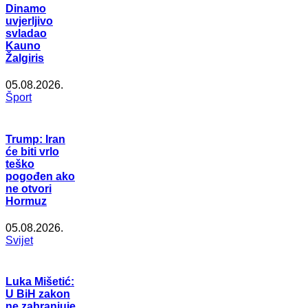
Dinamo
uvjerljivo
svladao
Kauno
Žalgiris
05.08.2026.
Šport
Trump: Iran
će biti vrlo
teško
pogođen ako
ne otvori
Hormuz
05.08.2026.
Svijet
Luka Mišetić:
U BiH zakon
ne zabranjuje