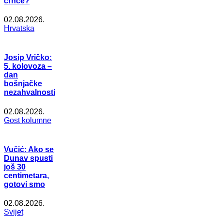
crnce?
02.08.2026.
Hrvatska
Josip Vričko:
5. kolovoza –
dan
bošnjačke
nezahvalnosti
02.08.2026.
Gost kolumne
Vučić: Ako se
Dunav spusti
još 30
centimetara,
gotovi smo
02.08.2026.
Svijet