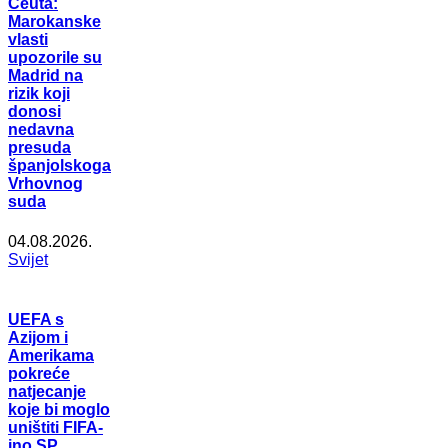
Ceuta:
Marokanske
vlasti
upozorile su
Madrid na
rizik koji
donosi
nedavna
presuda
španjolskoga
Vrhovnog
suda
04.08.2026.
Svijet
UEFA s
Azijom i
Amerikama
pokreće
natjecanje
koje bi moglo
uništiti FIFA-
ino SP