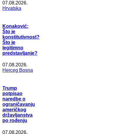
07.08.2026.
Hrvatska
Konaković:
Što je
konstitutivnost?
Što je
legitimno
predstavljanje?
07.08.2026.
Herceg Bosna
Trump
potpisao
naredbe o
ograničavanju
američkog
državljanstva
po rođenju
07.08.2026.