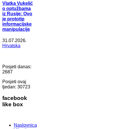
Vlatka Vukelić
o optužbama
iz Rusije: Ovo
je prototip
informacijske
manipulacije
31.07.2026.
Hrvatska
Posjeti danas:
2687
Posjeti ovaj
tjedan:
30723
facebook
like box
Naslovnica