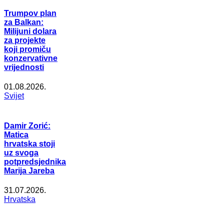
Trumpov plan
za Balkan:
Milijuni dolara
za projekte
koji promiču
konzervativne
vrijednosti
01.08.2026.
Svijet
Damir Zorić:
Matica
hrvatska stoji
uz svoga
potpredsjednika
Marija Jareba
31.07.2026.
Hrvatska