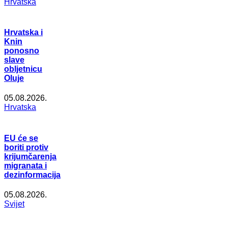
Hrvatska
Hrvatska i
Knin
ponosno
slave
obljetnicu
Oluje
05.08.2026.
Hrvatska
EU će se
boriti protiv
krijumčarenja
migranata i
dezinformacija
05.08.2026.
Svijet