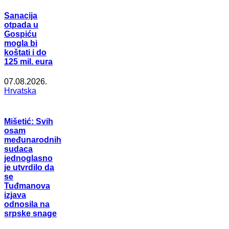
Sanacija
otpada u
Gospiću
mogla bi
koštati i do
125 mil. eura
07.08.2026.
Hrvatska
Mišetić: Svih
osam
međunarodnih
sudaca
jednoglasno
je utvrdilo da
se
Tuđmanova
izjava
odnosila na
srpske snage