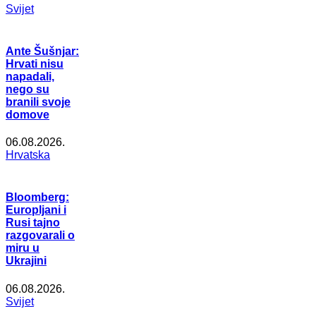
Svijet
Ante Šušnjar:
Hrvati nisu
napadali,
nego su
branili svoje
domove
06.08.2026.
Hrvatska
Bloomberg:
Europljani i
Rusi tajno
razgovarali o
miru u
Ukrajini
06.08.2026.
Svijet