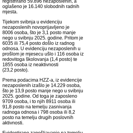
registrirano 59.896 nezaposlenih, a
oglašeno je 16.140 slobodnih radnih
mjesta.
Tijekom svibnja u evidenciju
nezaposlenih novoprijavljeno je
8006 osoba, što je 3,1 posto manje
nego u svibnju 2025. godine. Pritom je
6035 ili 75,4 posto došlo iz radnog
odnosa. U evidenciju nezaposlenih u
prošlom je mjesecu ušlo i 116 osoba iz
redovitoga školovanja (1,4 posto) te
1855 osoba iz neaktivnosti
(23,2 posto).
Prema podacima HZZ-a, iz evidencije
nezaposlenih izašlo je 14.229 osoba,
što je 13,9 posto manje nego u svibnju
2025. godine. Od toga je zaposleno
9709 osoba, i to njih 8911 osoba ili
91,8 posto na temelju zasnivanja
radnoga odnosa i 798 osoba ili 8,2
posto na temelju drugih poslovnih
aktivnosti.
Evidentirano zapošljavanje na temelju