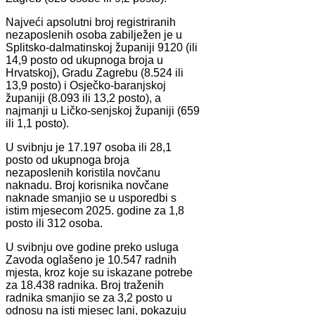
Najveći apsolutni broj registriranih
nezaposlenih osoba zabilježen je u
Splitsko-dalmatinskoj županiji 9120 (ili
14,9 posto od ukupnoga broja u
Hrvatskoj), Gradu Zagrebu (8.524 ili
13,9 posto) i Osječko-baranjskoj
županiji (8.093 ili 13,2 posto), a
najmanji u Ličko-senjskoj županiji (659
ili 1,1 posto).
U svibnju je 17.197 osoba ili 28,1
posto od ukupnoga broja
nezaposlenih koristila novčanu
naknadu. Broj korisnika novčane
naknade smanjio se u usporedbi s
istim mjesecom 2025. godine za 1,8
posto ili 312 osoba.
U svibnju ove godine preko usluga
Zavoda oglašeno je 10.547 radnih
mjesta, kroz koje su iskazane potrebe
za 18.438 radnika. Broj traženih
radnika smanjio se za 3,2 posto u
odnosu na isti mjesec lani, pokazuju