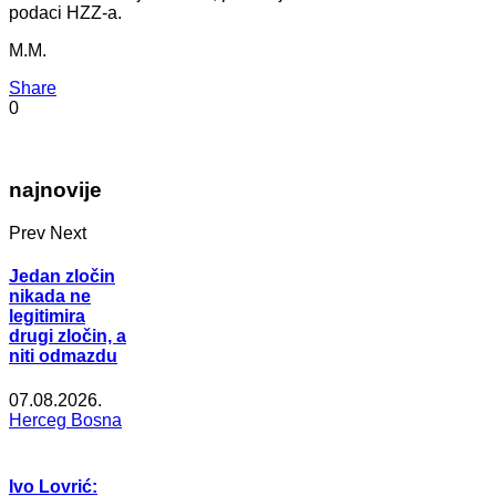
podaci HZZ-a.
M.M.
Share
0
najnovije
Prev
Next
Jedan zločin
nikada ne
legitimira
drugi zločin, a
niti odmazdu
07.08.2026.
Herceg Bosna
Ivo Lovrić: