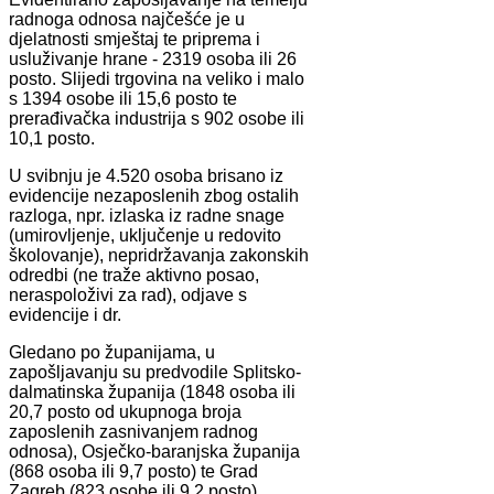
radnoga odnosa najčešće je u
djelatnosti smještaj te priprema i
usluživanje hrane - 2319 osoba ili 26
posto. Slijedi trgovina na veliko i malo
s 1394 osobe ili 15,6 posto te
prerađivačka industrija s 902 osobe ili
10,1 posto.
U svibnju je 4.520 osoba brisano iz
evidencije nezaposlenih zbog ostalih
razloga, npr. izlaska iz radne snage
(umirovljenje, uključenje u redovito
školovanje), nepridržavanja zakonskih
odredbi (ne traže aktivno posao,
neraspoloživi za rad), odjave s
evidencije i dr.
Gledano po županijama, u
zapošljavanju su predvodile Splitsko-
dalmatinska županija (1848 osoba ili
20,7 posto od ukupnoga broja
zaposlenih zasnivanjem radnog
odnosa), Osječko-baranjska županija
(868 osoba ili 9,7 posto) te Grad
Zagreb (823 osobe ili 9,2 posto).