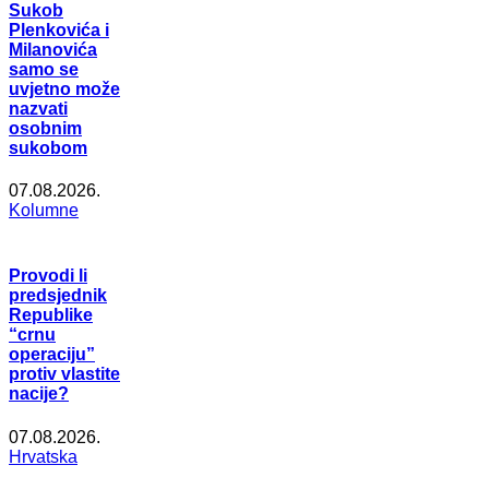
Sukob
Plenkovića i
Milanovića
samo se
uvjetno može
nazvati
osobnim
sukobom
07.08.2026.
Kolumne
Provodi li
predsjednik
Republike
“crnu
operaciju”
protiv vlastite
nacije?
07.08.2026.
Hrvatska