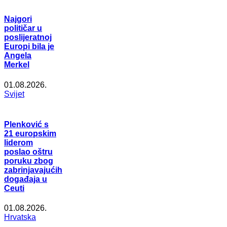
Najgori
političar u
poslijeratnoj
Europi bila je
Angela
Merkel
01.08.2026.
Svijet
Plenković s
21 europskim
liderom
poslao oštru
poruku zbog
zabrinjavajućih
događaja u
Ceuti
01.08.2026.
Hrvatska