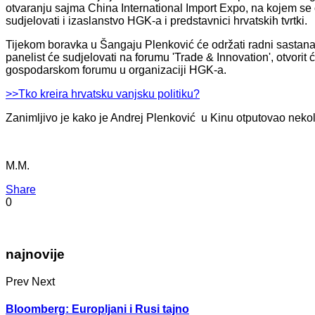
otvaranju sajma China International Import Expo, na kojem se o
sudjelovati i izaslanstvo HGK-a i predstavnici hrvatskih tvrtki.
Tijekom boravka u Šangaju Plenković će održati radni sastan
panelist će sudjelovati na forumu 'Trade & Innovation', otvori
gospodarskom forumu u organizaciji HGK-a.
>>Tko kreira hrvatsku vanjsku politiku?
Zanimljivo je kako je Andrej Plenković u Kinu otputovao nek
M.M.
Share
0
najnovije
Prev
Next
Bloomberg: Europljani i Rusi tajno