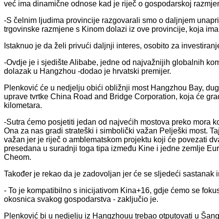
već ima dinamične odnose kad je riječ o gospodarskoj razmjen
-S čelnim ljudima provincije razgovarali smo o daljnjem unapr
trgovinske razmjene s Kinom dolazi iz ove provincije, koja ima 
Istaknuo je da želi privući daljnji interes, osobito za investira
-Ovdje je i sjedište Alibabe, jedne od najvažnijih globalnih kom
dolazak u Hangzhou -dodao je hrvatski premijer.
Plenković će u nedjelju obići obližnji most Hangzhou Bay, dug
uprave tvrtke China Road and Bridge Corporation, koja će grad
kilometara.
-Sutra ćemo posjetiti jedan od najvećih mostova preko mora ko
Ona za nas gradi strateški i simbolički važan Pelješki most. Taj
važan jer je riječ o amblematskom projektu koji će povezati dva
presedana u suradnji toga tipa između Kine i jedne zemlje Eur
Cheom.
Također je rekao da je zadovoljan jer će se sljedeći sastanak i
- To je kompatibilno s inicijativom Kina+16, gdje ćemo se fokusi
okosnica svakog gospodarstva - zaključio je.
Plenković bi u nedjelju iz Hangzhouu trebao otputovati u Šanga