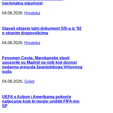
nacionalna sigurnost
04.08.2026.
Hrvatska
Glavaš objavio tajni dokument SIS-a iz ’92
o stranim dragovoljcima
04.08.2026.
Hrvatska
Fenomen Ceuta: Marokanske vlasti
upozorile su Madrid na rizik koji donosi
nedavna presuda španjolskoga Vrhovnog
suda
04.08.2026.
Svijet
UEFA s Azijom i Amerikama pokreće
natjecanje koje bi moglo uništiti FIFA-ino
SP