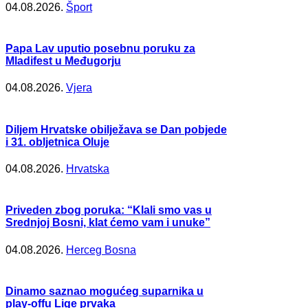
04.08.2026.
Šport
Papa Lav uputio posebnu poruku za
Mladifest u Međugorju
04.08.2026.
Vjera
Diljem Hrvatske obilježava se Dan pobjede
i 31. obljetnica Oluje
04.08.2026.
Hrvatska
Priveden zbog poruka: “Klali smo vas u
Srednjoj Bosni, klat ćemo vam i unuke”
04.08.2026.
Herceg Bosna
Dinamo saznao mogućeg suparnika u
play-offu Lige prvaka