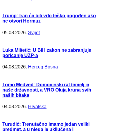
Trump: Iran će biti vrlo teško pogođen ako
ne otvori Hormuz
05.08.2026.
Svijet
Luka Mišetić: U BiH zakon ne zabranjuje
poricanje UZP-a
04.08.2026.
Herceg Bosna
Tomo Medved: Domovinski rat temelj je
naše državnosti, a VRO Oluja kruna svih
naših bitaka
04.08.2026.
Hrvatska
Turudić: Trenutačno imamo jedan veliki
predmet, a u njega je uključena i