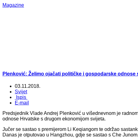
Magazine
Plenković: Želimo ojačati političke i gospodarske odnose
03.11.2018.
Svijet
Ispis
E-mail
Predsjednik Vlade Andrej Plenković u višednevnom je radnom p
odnose Hrvatske s drugom ekonomijom svijeta.
Jučer se sastao s premijerom Li Keqiangom te održao sastanke
Danas je otputovao u Hangzhou, gdje se sastao s Che Junom,