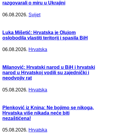
razgovarali o miru u Ukrajini
06.08.2026.
Svijet
Luka Mišetić: Hrvatska je Olujom
oslobodila vlastiti teritorij i spasila BiH
06.08.2026.
Hrvatska
Milanović: Hrvatski narod u BiH i hrvatski
narod u Hrvatskoj vodili su zajednički i
neodvojiv rat
05.08.2026.
Hrvatska
Plenković iz Knina: Ne bojimo se nikoga,
Hrvatska više nikada neće biti
nezaštićena!
05.08.2026.
Hrvatska