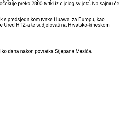
čekuje preko 2800 tvrtki iz cijelog svijeta. Na sajmu će
ak s predsjednikom tvrtke Huawei za Europu, kao
t će Ured HTZ-a te sudjelovati na Hrvatsko-kineskom
oliko dana nakon povratka Stjepana Mesića.