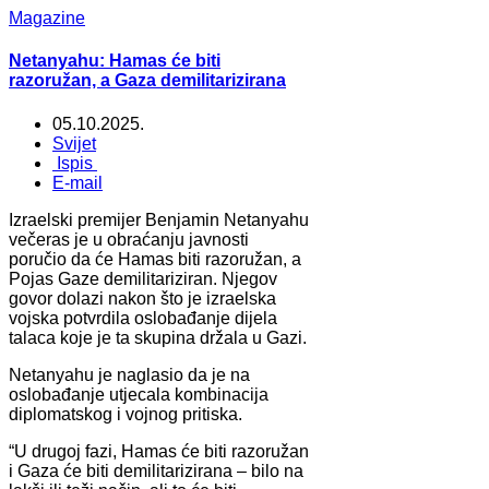
Magazine
Netanyahu: Hamas će biti
razoružan, a Gaza demilitarizirana
05.10.2025.
Svijet
Ispis
E-mail
Izraelski premijer Benjamin Netanyahu
večeras je u obraćanju javnosti
poručio da će Hamas biti razoružan, a
Pojas Gaze demilitariziran. Njegov
govor dolazi nakon što je izraelska
vojska potvrdila oslobađanje dijela
talaca koje je ta skupina držala u Gazi.
Netanyahu je naglasio da je na
oslobađanje utjecala kombinacija
diplomatskog i vojnog pritiska.
“U drugoj fazi, Hamas će biti razoružan
i Gaza će biti demilitarizirana – bilo na