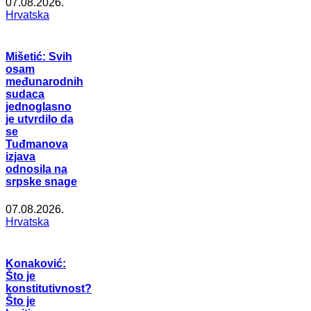
07.08.2026.
Hrvatska
Mišetić: Svih
osam
međunarodnih
sudaca
jednoglasno
je utvrdilo da
se
Tuđmanova
izjava
odnosila na
srpske snage
07.08.2026.
Hrvatska
Konaković:
Što je
konstitutivnost?
Što je