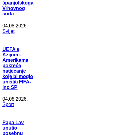
španjolskoga
Vrhovnog
suda
04.08.2026.
Svijet
UEFA s
Azijom i
Amerikama
pokreće
natjecanje
koje bi moglo
uništiti FIFA-
ino SP
04.08.2026.
Šport
Papa Lav
uputio
posebnu