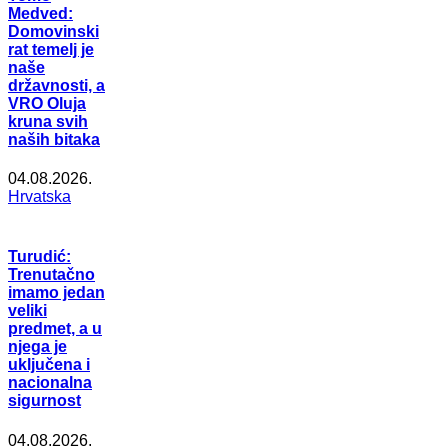
Medved:
Domovinski
rat temelj je
naše
državnosti, a
VRO Oluja
kruna svih
naših bitaka
04.08.2026.
Hrvatska
Turudić:
Trenutačno
imamo jedan
veliki
predmet, a u
njega je
uključena i
nacionalna
sigurnost
04.08.2026.