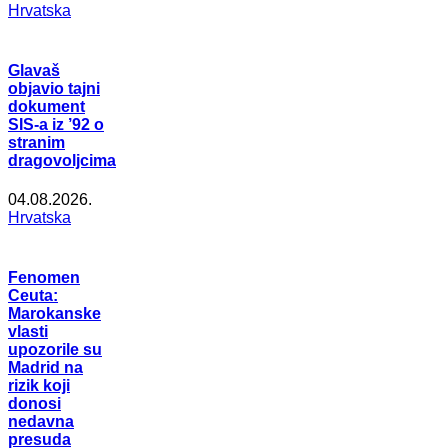
Hrvatska
Glavaš
objavio tajni
dokument
SIS-a iz ’92 o
stranim
dragovoljcima
04.08.2026.
Hrvatska
Fenomen
Ceuta:
Marokanske
vlasti
upozorile su
Madrid na
rizik koji
donosi
nedavna
presuda