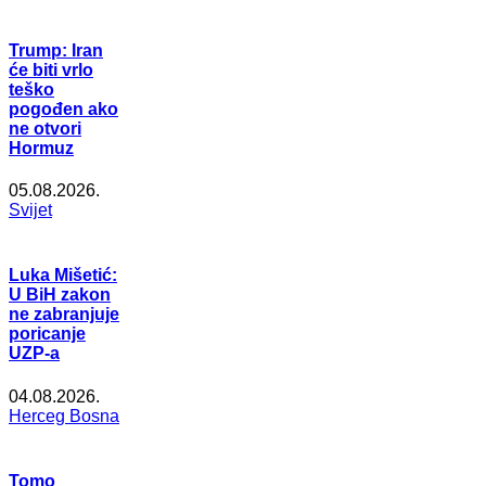
Trump: Iran
će biti vrlo
teško
pogođen ako
ne otvori
Hormuz
05.08.2026.
Svijet
Luka Mišetić:
U BiH zakon
ne zabranjuje
poricanje
UZP-a
04.08.2026.
Herceg Bosna
Tomo