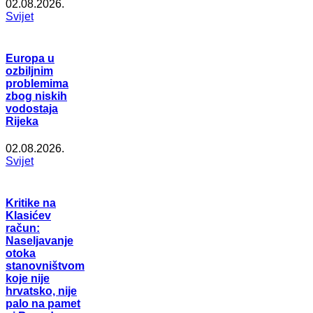
02.08.2026.
Svijet
Europa u
ozbiljnim
problemima
zbog niskih
vodostaja
Rijeka
02.08.2026.
Svijet
Kritike na
Klasićev
račun:
Naseljavanje
otoka
stanovništvom
koje nije
hrvatsko, nije
palo na pamet