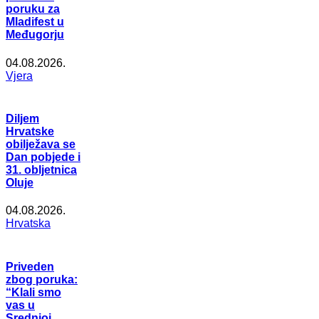
poruku za
Mladifest u
Međugorju
04.08.2026.
Vjera
Diljem
Hrvatske
obilježava se
Dan pobjede i
31. obljetnica
Oluje
04.08.2026.
Hrvatska
Priveden
zbog poruka:
“Klali smo
vas u
Srednjoj