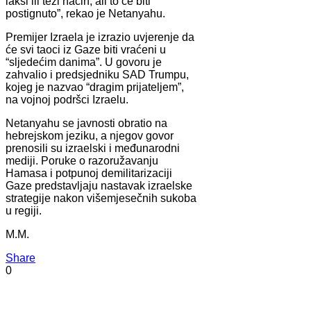
lakši ili teži način, ali to će biti
postignuto”, rekao je Netanyahu.
Premijer Izraela je izrazio uvjerenje da
će svi taoci iz Gaze biti vraćeni u
“sljedećim danima”. U govoru je
zahvalio i predsjedniku SAD Trumpu,
kojeg je nazvao “dragim prijateljem”,
na vojnoj podršci Izraelu.
Netanyahu se javnosti obratio na
hebrejskom jeziku, a njegov govor
prenosili su izraelski i međunarodni
mediji. Poruke o razoružavanju
Hamasa i potpunoj demilitarizaciji
Gaze predstavljaju nastavak izraelske
strategije nakon višemjesečnih sukoba
u regiji.
M.M.
Share
0