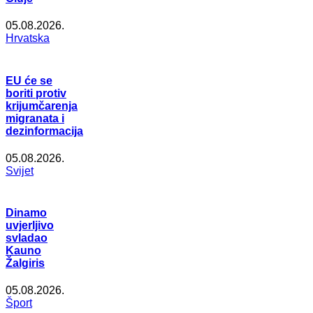
05.08.2026.
Hrvatska
EU će se
boriti protiv
krijumčarenja
migranata i
dezinformacija
05.08.2026.
Svijet
Dinamo
uvjerljivo
svladao
Kauno
Žalgiris
05.08.2026.
Šport