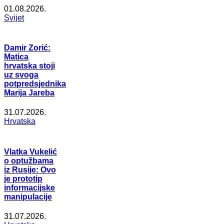
01.08.2026.
Svijet
Damir Zorić:
Matica
hrvatska stoji
uz svoga
potpredsjednika
Marija Jareba
31.07.2026.
Hrvatska
Vlatka Vukelić
o optužbama
iz Rusije: Ovo
je prototip
informacijske
manipulacije
31.07.2026.