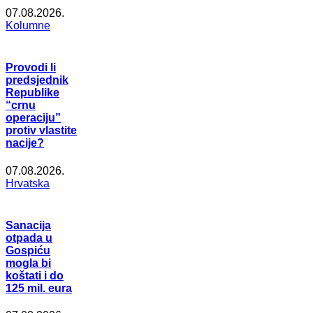
07.08.2026.
Kolumne
Provodi li
predsjednik
Republike
“crnu
operaciju”
protiv vlastite
nacije?
07.08.2026.
Hrvatska
Sanacija
otpada u
Gospiću
mogla bi
koštati i do
125 mil. eura