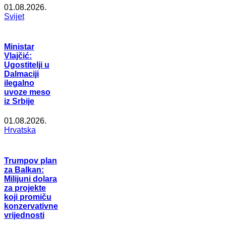
01.08.2026.
Svijet
Ministar
Vlajčić:
Ugostitelji u
Dalmaciji
ilegalno
uvoze meso
iz Srbije
01.08.2026.
Hrvatska
Trumpov plan
za Balkan:
Milijuni dolara
za projekte
koji promiču
konzervativne
vrijednosti