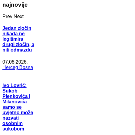
najnovije
Prev
Next
Jedan zločin
nikada ne
legitimira
drugi zločin, a
niti odmazdu
07.08.2026.
Herceg Bosna
Ivo Lovrić:
Sukob
Plenkovića i
Milanovića
samo se
uvjetno može
nazvati
osobnim
sukobom