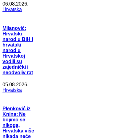
06.08.2026.
Hrvatska
Milanović:
Hrvatski
narod u BiH i
hrvatski
narod u
Hrvatskoj
vodili su
zajednički i
neodvojiv rat
05.08.2026.
Hrvatska
Plenković iz
Knina: Ne
bojimo se
nikoga,
Hrvatska više
nikada neće