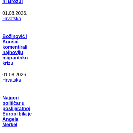
ni Brozu!
01.08.2026.
Hrvatska
Božinović i
Anušić
komentirali
najnoviju
migrantsku
krizu
01.08.2026.
Hrvatska
Najgori
političar u
poslijeratnoj
Europi bila je
Angela
Merkel