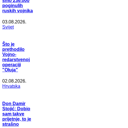
smo 236.000
poginulih
ruskih vojnika
03.08.2026.
Svijet
Što je
prethodilo
Vojno-
redarstvenoj
operaciji
"Oluja"
02.08.2026.
Hrvatska
Don Damir
Stojić: Dobio
sam takve
prijetnje, to je
strašno