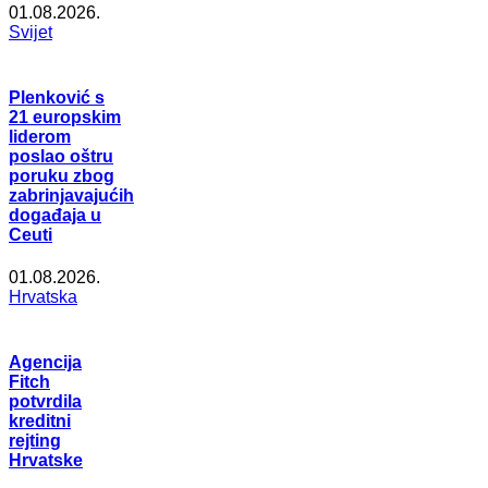
01.08.2026.
Svijet
Plenković s
21 europskim
liderom
poslao oštru
poruku zbog
zabrinjavajućih
događaja u
Ceuti
01.08.2026.
Hrvatska
Agencija
Fitch
potvrdila
kreditni
rejting
Hrvatske