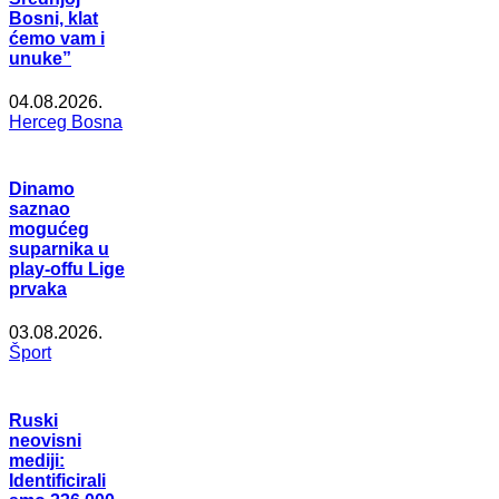
Bosni, klat
ćemo vam i
unuke”
04.08.2026.
Herceg Bosna
Dinamo
saznao
mogućeg
suparnika u
play-offu Lige
prvaka
03.08.2026.
Šport
Ruski
neovisni
mediji:
Identificirali