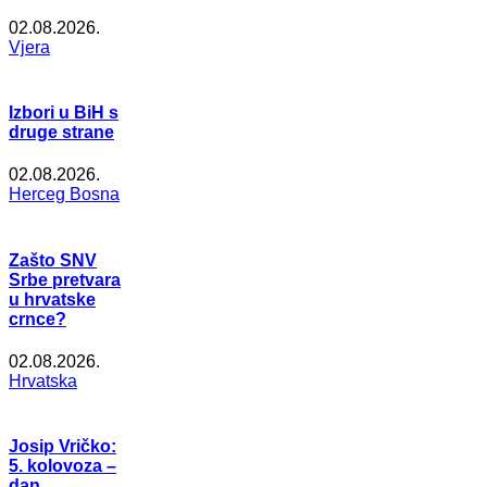
02.08.2026.
Vjera
Izbori u BiH s
druge strane
02.08.2026.
Herceg Bosna
Zašto SNV
Srbe pretvara
u hrvatske
crnce?
02.08.2026.
Hrvatska
Josip Vričko:
5. kolovoza –
dan