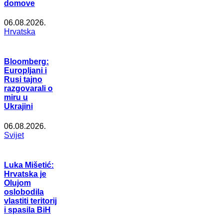
domove
06.08.2026.
Hrvatska
Bloomberg:
Europljani i
Rusi tajno
razgovarali o
miru u
Ukrajini
06.08.2026.
Svijet
Luka Mišetić:
Hrvatska je
Olujom
oslobodila
vlastiti teritorij
i spasila BiH