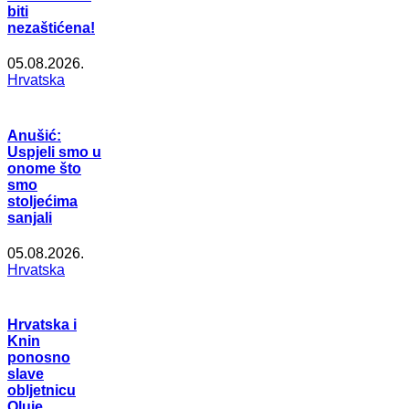
biti
nezaštićena!
05.08.2026.
Hrvatska
Anušić:
Uspjeli smo u
onome što
smo
stoljećima
sanjali
05.08.2026.
Hrvatska
Hrvatska i
Knin
ponosno
slave
obljetnicu
Oluje