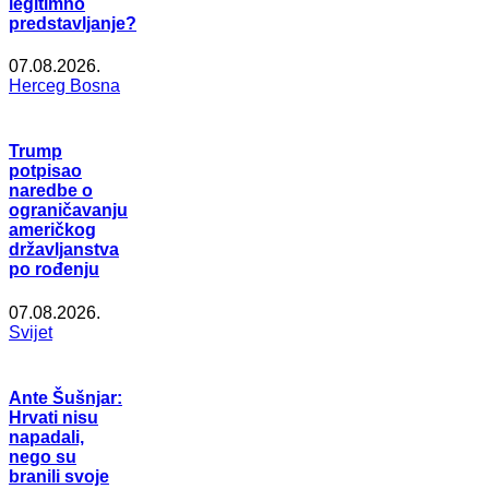
legitimno
predstavljanje?
07.08.2026.
Herceg Bosna
Trump
potpisao
naredbe o
ograničavanju
američkog
državljanstva
po rođenju
07.08.2026.
Svijet
Ante Šušnjar:
Hrvati nisu
napadali,
nego su
branili svoje