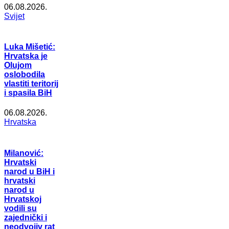
06.08.2026.
Svijet
Luka Mišetić:
Hrvatska je
Olujom
oslobodila
vlastiti teritorij
i spasila BiH
06.08.2026.
Hrvatska
Milanović:
Hrvatski
narod u BiH i
hrvatski
narod u
Hrvatskoj
vodili su
zajednički i
neodvojiv rat