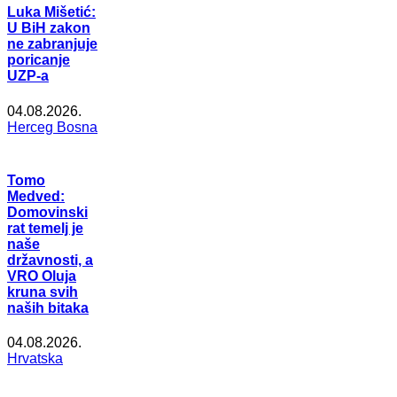
Luka Mišetić:
U BiH zakon
ne zabranjuje
poricanje
UZP-a
04.08.2026.
Herceg Bosna
Tomo
Medved:
Domovinski
rat temelj je
naše
državnosti, a
VRO Oluja
kruna svih
naših bitaka
04.08.2026.
Hrvatska