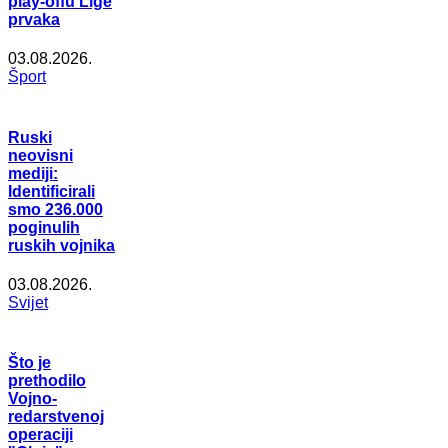
play-offu Lige
prvaka
03.08.2026.
Šport
Ruski
neovisni
mediji:
Identificirali
smo 236.000
poginulih
ruskih vojnika
03.08.2026.
Svijet
Što je
prethodilo
Vojno-
redarstvenoj
operaciji