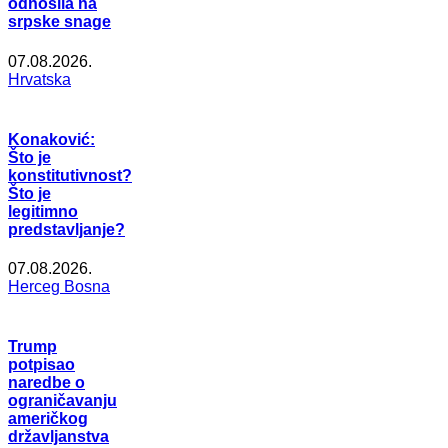
odnosila na
srpske snage
07.08.2026.
Hrvatska
Konaković:
Što je
konstitutivnost?
Što je
legitimno
predstavljanje?
07.08.2026.
Herceg Bosna
Trump
potpisao
naredbe o
ograničavanju
američkog
državljanstva