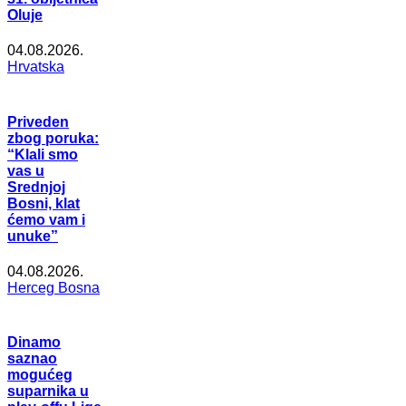
Oluje
04.08.2026.
Hrvatska
Priveden
zbog poruka:
“Klali smo
vas u
Srednjoj
Bosni, klat
ćemo vam i
unuke”
04.08.2026.
Herceg Bosna
Dinamo
saznao
mogućeg
suparnika u