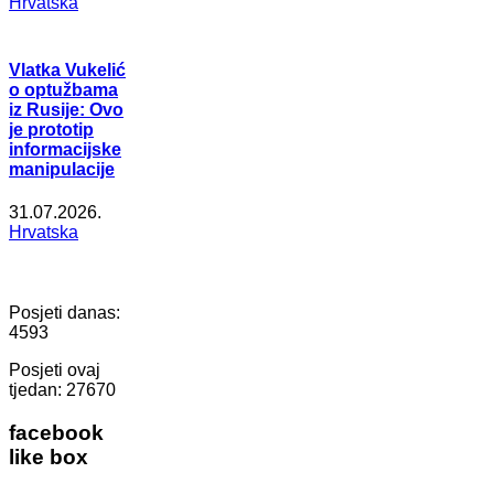
Hrvatska
Vlatka Vukelić
o optužbama
iz Rusije: Ovo
je prototip
informacijske
manipulacije
31.07.2026.
Hrvatska
Posjeti danas:
4593
Posjeti ovaj
tjedan:
27670
facebook
like box