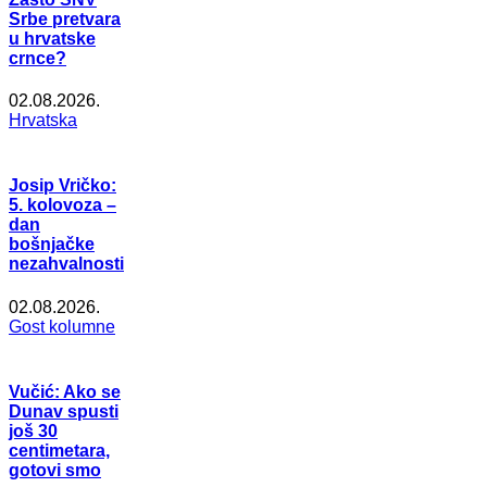
Srbe pretvara
u hrvatske
crnce?
02.08.2026.
Hrvatska
Josip Vričko:
5. kolovoza –
dan
bošnjačke
nezahvalnosti
02.08.2026.
Gost kolumne
Vučić: Ako se
Dunav spusti
još 30
centimetara,
gotovi smo