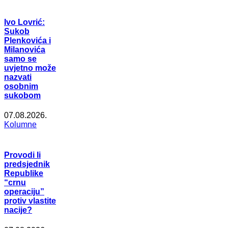
Ivo Lovrić:
Sukob
Plenkovića i
Milanovića
samo se
uvjetno može
nazvati
osobnim
sukobom
07.08.2026.
Kolumne
Provodi li
predsjednik
Republike
“crnu
operaciju”
protiv vlastite
nacije?