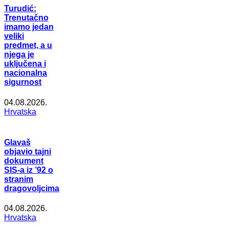
Turudić:
Trenutačno
imamo jedan
veliki
predmet, a u
njega je
uključena i
nacionalna
sigurnost
04.08.2026.
Hrvatska
Glavaš
objavio tajni
dokument
SIS-a iz ’92 o
stranim
dragovoljcima
04.08.2026.
Hrvatska