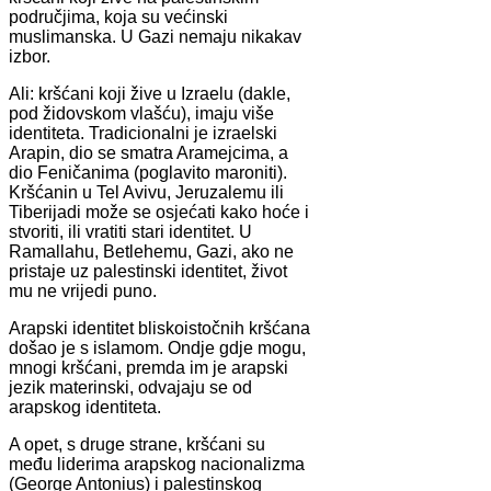
područjima, koja su većinski
muslimanska. U Gazi nemaju nikakav
izbor.
Ali: kršćani koji žive u Izraelu (dakle,
pod židovskom vlašću), imaju više
identiteta. Tradicionalni je izraelski
Arapin, dio se smatra Aramejcima, a
dio Feničanima (poglavito maroniti).
Kršćanin u Tel Avivu, Jeruzalemu ili
Tiberijadi može se osjećati kako hoće i
stvoriti, ili vratiti stari identitet. U
Ramallahu, Betlehemu, Gazi, ako ne
pristaje uz palestinski identitet, život
mu ne vrijedi puno.
Arapski identitet bliskoistočnih kršćana
došao je s islamom. Ondje gdje mogu,
mnogi kršćani, premda im je arapski
jezik materinski, odvajaju se od
arapskog identiteta.
A opet, s druge strane, kršćani su
među liderima arapskog nacionalizma
(George Antonius) i palestinskog