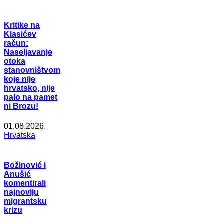
Kritike na
Klasićev
račun:
Naseljavanje
otoka
stanovništvom
koje nije
hrvatsko, nije
palo na pamet
ni Brozu!
01.08.2026.
Hrvatska
Božinović i
Anušić
komentirali
najnoviju
migrantsku
krizu