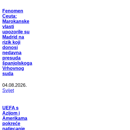
Fenomen
Ceuta:
Marokanske
vlasti
upozorile su
Madrid na
rizik koji
donosi
nedavna
presuda
španjolskoga
Vrhovnog
suda
04.08.2026.
Svijet
UEFA s
Azijom i
Amerikama
pokreće
natjecanje