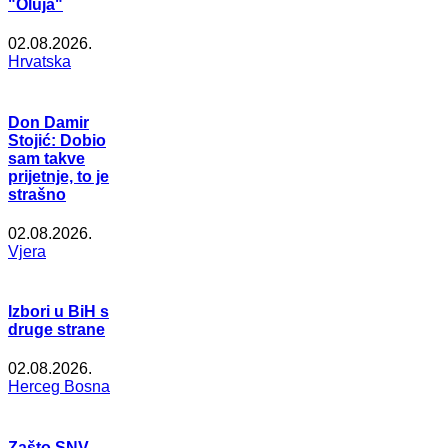
"Oluja"
02.08.2026.
Hrvatska
Don Damir
Stojić: Dobio
sam takve
prijetnje, to je
strašno
02.08.2026.
Vjera
Izbori u BiH s
druge strane
02.08.2026.
Herceg Bosna
Zašto SNV