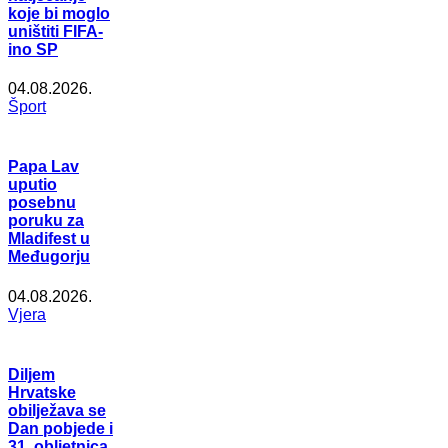
koje bi moglo
uništiti FIFA-
ino SP
04.08.2026.
Šport
Papa Lav
uputio
posebnu
poruku za
Mladifest u
Međugorju
04.08.2026.
Vjera
Diljem
Hrvatske
obilježava se
Dan pobjede i
31. obljetnica