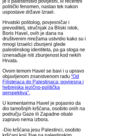
je li palestinstvo povijesni, ili recentni
politički fenomen, nastao tek nakon
uspostave države Izrael.
Hrvatski politolog, povjesničar i
prevoditelj, stručnjak za Bliski istok,
Boris Havel, ovih je dana na
društvenim mrežama ustvrdio kako su i
mnogi Izraelci zbunjeni glede
palestinskog identiteta, pa ga stoga ne
iznenađuje niti zbunjenost kod nekih
Hrvata.
Ovom temom Havel se bavi i u upravo
objavljenom znanstvenom radu
“Od
Filistejaca do Palestinaca: povijesna i
hebrejska jezično-politička
perspektiva”.
U komentarima Havel je pojasnio da
dio tamošnjih kršćana, osobito onih na
području Gaze ili Zapadne obale
zapravo nema izbora.
-Dio kršćana jesu Palestinci, osobito
kršćani koji žive na palestinskim