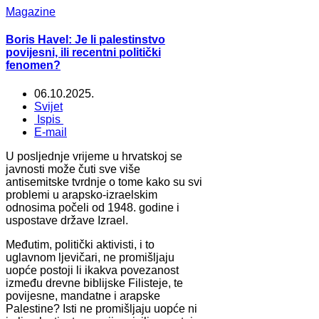
Magazine
Boris Havel: Je li palestinstvo
povijesni, ili recentni politički
fenomen?
06.10.2025.
Svijet
Ispis
E-mail
U posljednje vrijeme u hrvatskoj se
javnosti može čuti sve više
antisemitske tvrdnje o tome kako su svi
problemi u arapsko-izraelskim
odnosima počeli od 1948. godine i
uspostave države Izrael.
Međutim, politički aktivisti, i to
uglavnom ljevičari, ne promišljaju
uopće postoji li ikakva povezanost
između drevne biblijske Filisteje, te
povijesne, mandatne i arapske
Palestine? Isti ne promišljaju uopće ni