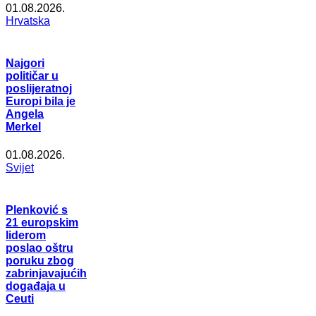
01.08.2026.
Hrvatska
Najgori
političar u
poslijeratnoj
Europi bila je
Angela
Merkel
01.08.2026.
Svijet
Plenković s
21 europskim
liderom
poslao oštru
poruku zbog
zabrinjavajućih
događaja u
Ceuti