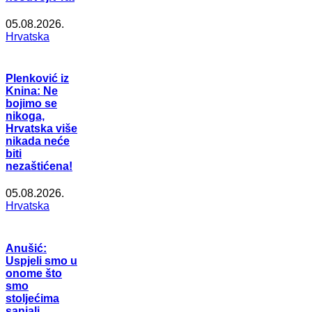
05.08.2026.
Hrvatska
Plenković iz
Knina: Ne
bojimo se
nikoga,
Hrvatska više
nikada neće
biti
nezaštićena!
05.08.2026.
Hrvatska
Anušić:
Uspjeli smo u
onome što
smo
stoljećima
sanjali