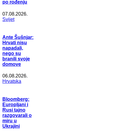
po rođenju
07.08.2026.
Svijet
Ante Šušnjar:
Hrvati nisu
napadali,
nego su
branili svoje
domove
06.08.2026.
Hrvatska
Bloomberg:
Europljani i
Rusi tajno
razgovarali o
miru u
Ukrajini