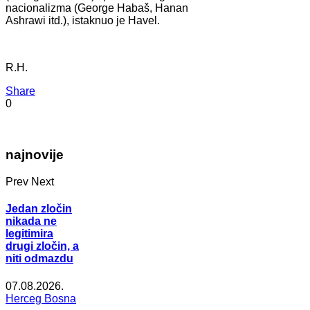
nacionalizma (George Habaš, Hanan
Ashrawi itd.), istaknuo je Havel.
R.H.
Share
0
najnovije
Prev
Next
Jedan zločin
nikada ne
legitimira
drugi zločin, a
niti odmazdu
07.08.2026.
Herceg Bosna