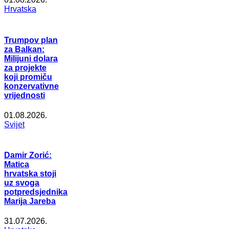
Hrvatska
Trumpov plan
za Balkan:
Milijuni dolara
za projekte
koji promiču
konzervativne
vrijednosti
01.08.2026.
Svijet
Damir Zorić:
Matica
hrvatska stoji
uz svoga
potpredsjednika
Marija Jareba
31.07.2026.