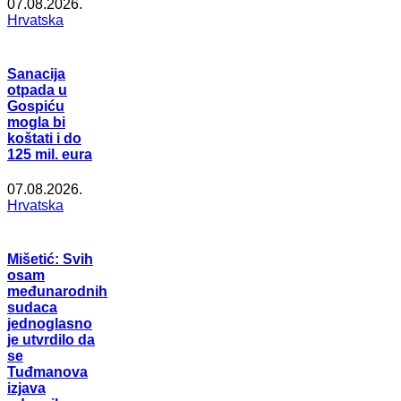
07.08.2026.
Hrvatska
Sanacija
otpada u
Gospiću
mogla bi
koštati i do
125 mil. eura
07.08.2026.
Hrvatska
Mišetić: Svih
osam
međunarodnih
sudaca
jednoglasno
je utvrdilo da
se
Tuđmanova
izjava