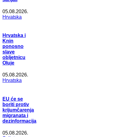
05.08.2026.
Hrvatska
Hrvatska i
Knin
ponosno
slave
obljetnicu
Oluje
05.08.2026.
Hrvatska
EU će se
boriti protiv
krijumčarenja
migranata i
dezinformacija
05.08.2026.