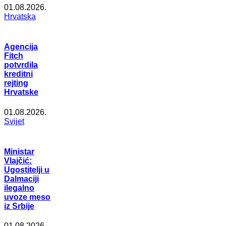
01.08.2026.
Hrvatska
Agencija
Fitch
potvrdila
kreditni
rejting
Hrvatske
01.08.2026.
Svijet
Ministar
Vlajčić:
Ugostitelji u
Dalmaciji
ilegalno
uvoze meso
iz Srbije
01.08.2026.