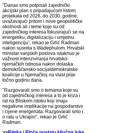
"Danas smo potpisali zajednički
akcijski plan s pripadajućom listom
projekata od 2026. do 2030. godine,
uvažavajući pritom i nove geopolitičke
okolnosti ali i teme koje su od
zajedničkog interesa fokusirajući se na
energetiku, digitalizaciju i umjetnu
inteligenciju", rekao je Grlić Radman
nakon susreta s Wadephulom. Hrvatski
ministar vanjskih poslova istaknuo je
važnost intenziviranja hrvatsko-
njemačkih odnosa nakon dolaska
demokršćansko-socijaldemokratske
koalicije u Njemačkoj na vlast prije
točno godinu dana.
"Razgovarali smo o temama koje su
od zajedničkog interesa a to je kriza i
rat na Bliskom istoku koji imaju
negativne implikacije na gospodarstvo
i cijene energenata. Razgovarali smo i
o ratu u Ukrajini", rekao je Grlić
Radman.
>>
Rijeka i Ploče postaju ključne luke