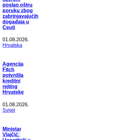
poslao oštru
poruku zbog
zabrinjavajućih
događaja u
Ceuti
01.08.2026.
Hrvatska
Agencija
Fitch
potvrdila
kreditni
rejting
Hrvatske
01.08.2026.
Svijet
Ministar
Vlajčić: