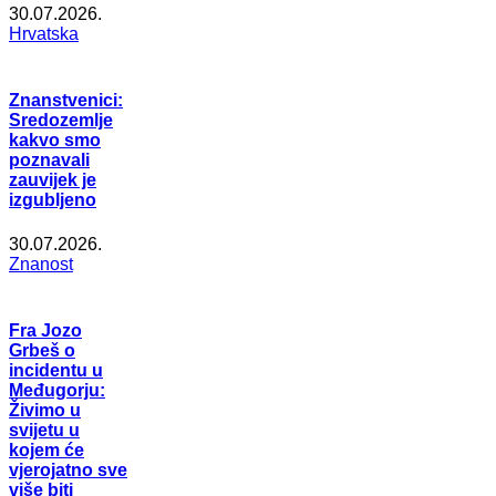
30.07.2026.
Hrvatska
Znanstvenici:
Sredozemlje
kakvo smo
poznavali
zauvijek je
izgubljeno
30.07.2026.
Znanost
Fra Jozo
Grbeš o
incidentu u
Međugorju:
Živimo u
svijetu u
kojem će
vjerojatno sve
više biti