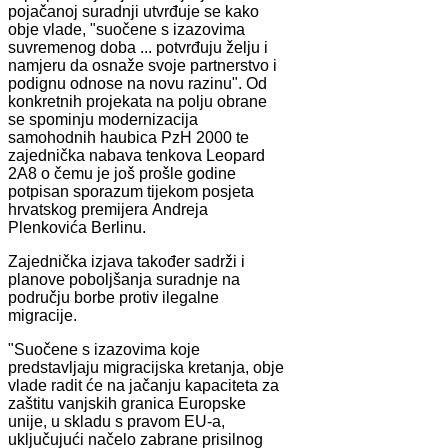
pojačanoj suradnji utvrđuje se kako
obje vlade, "suočene s izazovima
suvremenog doba ... potvrđuju želju i
namjeru da osnaže svoje partnerstvo i
podignu odnose na novu razinu". Od
konkretnih projekata na polju obrane
se spominju modernizacija
samohodnih haubica PzH 2000 te
zajednička nabava tenkova Leopard
2A8 o čemu je još prošle godine
potpisan sporazum tijekom posjeta
hrvatskog premijera Andreja
Plenkovića Berlinu.
Zajednička izjava također sadrži i
planove poboljšanja suradnje na
području borbe protiv ilegalne
migracije.
"Suočene s izazovima koje
predstavljaju migracijska kretanja, obje
vlade radit će na jačanju kapaciteta za
zaštitu vanjskih granica Europske
unije, u skladu s pravom EU-a,
uključujući načelo zabrane prisilnog