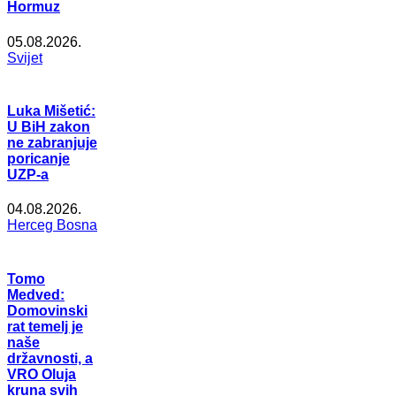
Hormuz
05.08.2026.
Svijet
Luka Mišetić:
U BiH zakon
ne zabranjuje
poricanje
UZP-a
04.08.2026.
Herceg Bosna
Tomo
Medved:
Domovinski
rat temelj je
naše
državnosti, a
VRO Oluja
kruna svih