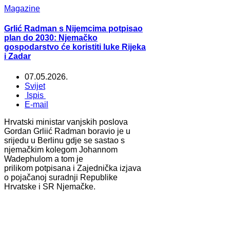
Magazine
Grlić Radman s Nijemcima potpisao
plan do 2030: Njemačko
gospodarstvo će koristiti luke Rijeka
i Zadar
07.05.2026.
Svijet
Ispis
E-mail
Hrvatski ministar vanjskih poslova
Gordan Grliić Radman boravio je u
srijedu u Berlinu gdje se sastao s
njemačkim kolegom Johannom
Wadephulom a tom je
prilikom potpisana i Zajednička izjava
o pojačanoj suradnji Republike
Hrvatske i SR Njemačke.