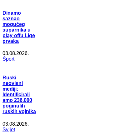
Dinamo
saznao
mogućeg
suparnika u
play-offu Lige
prvaka
03.08.2026.
Šport
Ruski
neovisni
mediji:
Identificirali
smo 236.000
poginulih
ruskih vojnika
03.08.2026.
Svijet