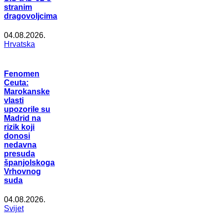
stranim
dragovoljcima
04.08.2026.
Hrvatska
Fenomen
Ceuta:
Marokanske
vlasti
upozorile su
Madrid na
rizik koji
donosi
nedavna
presuda
španjolskoga
Vrhovnog
suda
04.08.2026.
Svijet