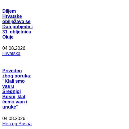
Diljem
Hrvatske
obilježava se
Dan pobjede i
31. obljetnica
Oluje
04.08.2026.
Hrvatska
Priveden
zbog poruka:
“Klali smo
vas u
Srednjoj
Bosni, klat
ćemo vam i
unuke”
04.08.2026.
Herceg Bosna