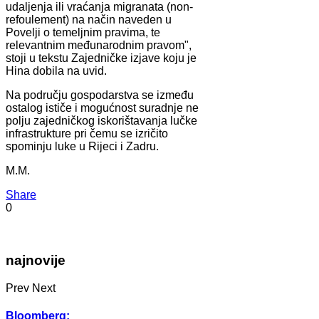
udaljenja ili vraćanja migranata (non-
refoulement) na način naveden u
Povelji o temeljnim pravima, te
relevantnim međunarodnim pravom",
stoji u tekstu Zajedničke izjave koju je
Hina dobila na uvid.
Na području gospodarstva se između
ostalog ističe i mogućnost suradnje ne
polju zajedničkog iskorištavanja lučke
infrastrukture pri čemu se izričito
spominju luke u Rijeci i Zadru.
M.M.
Share
0
najnovije
Prev
Next
Bloomberg: