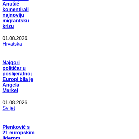
Anušić
komentirali
najnoviju
migrantsku
krizu
01.08.2026.
Hrvatska
Najgori
političar u
poslijeratnoj
Europi bila je
Angela
Merkel
01.08.2026.
Svijet
Plenković s
21 europskim
liderom