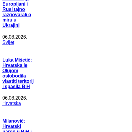
Europljani i
Rusi tajno
razgovarali o
miru u
Ukrajini
06.08.2026.
Svijet
Luka Mišetić:
Hrvatska je
Olujom
oslobodila
vlastiti teritorij
i spasila BiH
06.08.2026.
Hrvatska
Milanović:
Hrvatski
narod u BiH i