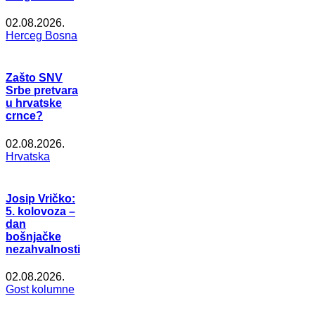
02.08.2026.
Herceg Bosna
Zašto SNV
Srbe pretvara
u hrvatske
crnce?
02.08.2026.
Hrvatska
Josip Vričko:
5. kolovoza –
dan
bošnjačke
nezahvalnosti
02.08.2026.
Gost kolumne