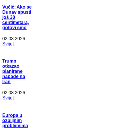
Vučić: Ako se
Dunav spusti
još 30
centimetara,
gotovi smo
02.08.2026.
Svijet
Trump
otkazao
planirane
napade na
Iran
02.08.2026.
Svijet
Europa u
ozbiljnim
problemima