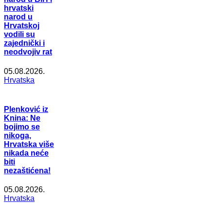
hrvatski
narod u
Hrvatskoj
vodili su
zajednički i
neodvojiv rat
05.08.2026.
Hrvatska
Plenković iz
Knina: Ne
bojimo se
nikoga,
Hrvatska više
nikada neće
biti
nezaštićena!
05.08.2026.
Hrvatska