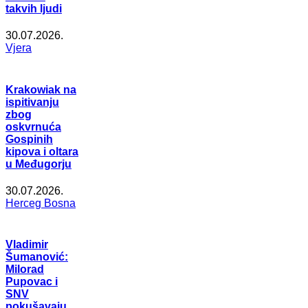
takvih ljudi
30.07.2026.
Vjera
Krakowiak na
ispitivanju
zbog
oskvrnuća
Gospinih
kipova i oltara
u Međugorju
30.07.2026.
Herceg Bosna
Vladimir
Šumanović:
Milorad
Pupovac i
SNV
pokušavaju