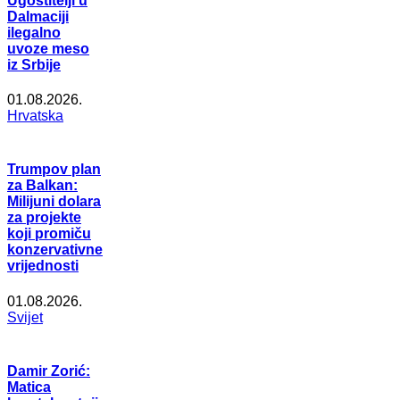
Ugostitelji u
Dalmaciji
ilegalno
uvoze meso
iz Srbije
01.08.2026.
Hrvatska
Trumpov plan
za Balkan:
Milijuni dolara
za projekte
koji promiču
konzervativne
vrijednosti
01.08.2026.
Svijet
Damir Zorić:
Matica