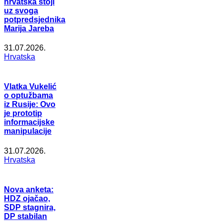
hrvatska stoji
uz svoga
potpredsjednika
Marija Jareba
31.07.2026.
Hrvatska
Vlatka Vukelić
o optužbama
iz Rusije: Ovo
je prototip
informacijske
manipulacije
31.07.2026.
Hrvatska
Nova anketa:
HDZ ojačao,
SDP stagnira,
DP stabilan