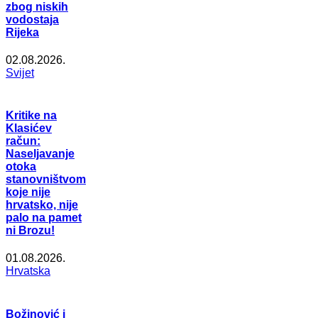
zbog niskih
vodostaja
Rijeka
02.08.2026.
Svijet
Kritike na
Klasićev
račun:
Naseljavanje
otoka
stanovništvom
koje nije
hrvatsko, nije
palo na pamet
ni Brozu!
01.08.2026.
Hrvatska
Božinović i