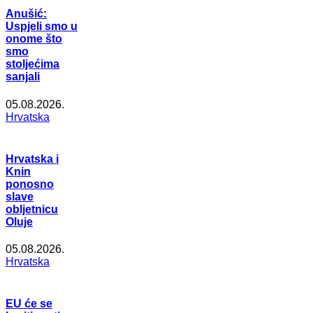
Anušić:
Uspjeli smo u
onome što
smo
stoljećima
sanjali
05.08.2026.
Hrvatska
Hrvatska i
Knin
ponosno
slave
obljetnicu
Oluje
05.08.2026.
Hrvatska
EU će se