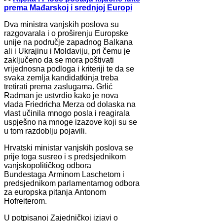
prema Mađarskoj i srednjoj Europi
Dva ministra vanjskih poslova su
razgovarala i o proširenju Europske
unije na područje zapadnog Balkana
ali i Ukrajinu i Moldaviju, pri čemu je
zaključeno da se mora poštivati
vrijednosna podloga i kriteriji te da se
svaka zemlja kandidatkinja treba
tretirati prema zaslugama. Grlić
Radman je ustvrdio kako je nova
vlada Friedricha Merza od dolaska na
vlast učinila mnogo posla i reagirala
uspješno na mnoge izazove koji su se
u tom razdoblju pojavili.
Hrvatski ministar vanjskih poslova se
prije toga susreo i s predsjednikom
vanjskopolitičkog odbora
Bundestaga Arminom Laschetom i
predsjednikom parlamentarnog odbora
za europska pitanja Antonom
Hofreiterom.
U potpisanoj Zajedničkoj izjavi o