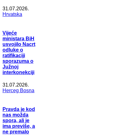
31.07.2026.
Hrvatska
Vijeće
ministara BiH
usvojilo Nacrt
odluke o
ratifikaciji
sporazuma o
Južnoj
interkonekciji
31.07.2026.
Herceg Bosna
Pravda je kod
nas možda
spora, ali je
ima previše, a
ne premalo