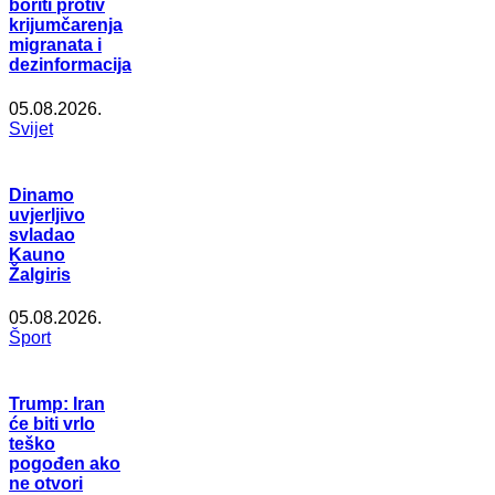
boriti protiv
krijumčarenja
migranata i
dezinformacija
05.08.2026.
Svijet
Dinamo
uvjerljivo
svladao
Kauno
Žalgiris
05.08.2026.
Šport
Trump: Iran
će biti vrlo
teško
pogođen ako
ne otvori