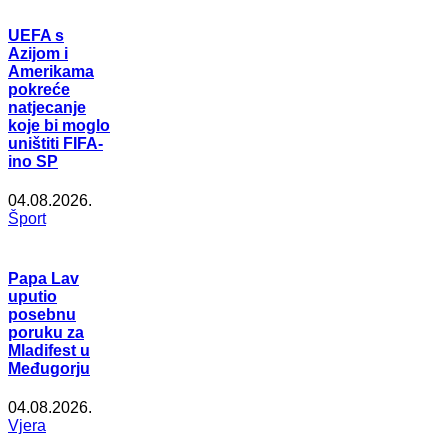
UEFA s
Azijom i
Amerikama
pokreće
natjecanje
koje bi moglo
uništiti FIFA-
ino SP
04.08.2026.
Šport
Papa Lav
uputio
posebnu
poruku za
Mladifest u
Međugorju
04.08.2026.
Vjera