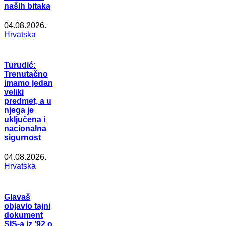
naših bitaka
04.08.2026.
Hrvatska
Turudić:
Trenutačno
imamo jedan
veliki
predmet, a u
njega je
uključena i
nacionalna
sigurnost
04.08.2026.
Hrvatska
Glavaš
objavio tajni
dokument
SIS-a iz ’92 o