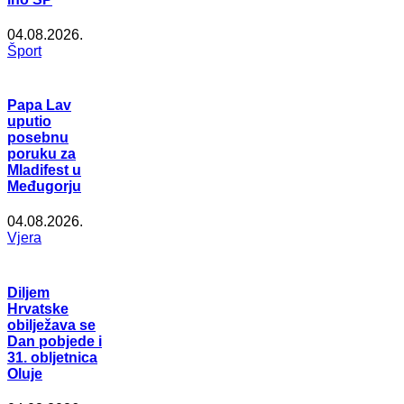
04.08.2026.
Šport
Papa Lav
uputio
posebnu
poruku za
Mladifest u
Međugorju
04.08.2026.
Vjera
Diljem
Hrvatske
obilježava se
Dan pobjede i
31. obljetnica
Oluje