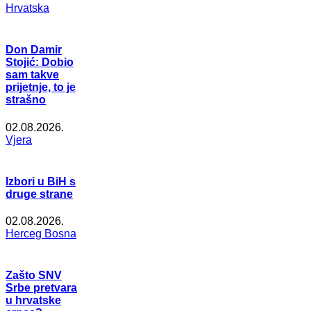
Hrvatska
Don Damir
Stojić: Dobio
sam takve
prijetnje, to je
strašno
02.08.2026.
Vjera
Izbori u BiH s
druge strane
02.08.2026.
Herceg Bosna
Zašto SNV
Srbe pretvara
u hrvatske