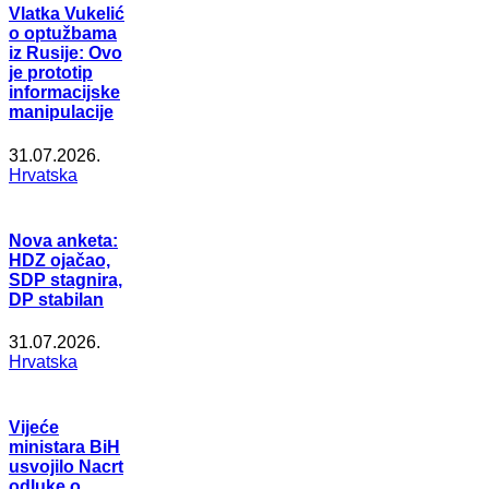
Vlatka Vukelić
o optužbama
iz Rusije: Ovo
je prototip
informacijske
manipulacije
31.07.2026.
Hrvatska
Nova anketa:
HDZ ojačao,
SDP stagnira,
DP stabilan
31.07.2026.
Hrvatska
Vijeće
ministara BiH
usvojilo Nacrt
odluke o