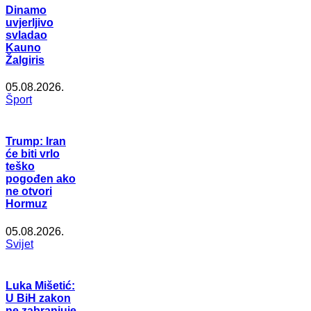
Dinamo
uvjerljivo
svladao
Kauno
Žalgiris
05.08.2026.
Šport
Trump: Iran
će biti vrlo
teško
pogođen ako
ne otvori
Hormuz
05.08.2026.
Svijet
Luka Mišetić:
U BiH zakon
ne zabranjuje