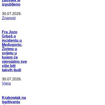
zauvijek je
izgubljeno
30.07.2026.
Znanost
Fra Jozo
Grbeš o
incidentu u
Međugorju:
Živimo u
svijetu u
kojem će
vjerojatno sve
više biti
takvih ljudi
30.07.2026.
Vjera
Krakowiak na
ispitivanju