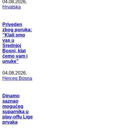
04.08.2026.
Hrvatska
Priveden
zbog poruka:
“Klali smo
vas u
Srednjoj
Bosni, klat
ćemo vam i
unuke”
04.08.2026.
Herceg Bosna
Dinamo
saznao
mogućeg
suparnika u
play-offu Lige
prvaka