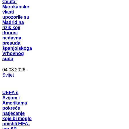
Ceuta:
Marokanske
vlasti
upozorile su
Madrid na
rizik koji
donosi
nedavna
presuda
španjolskoga
Vrhovnog
suda
04.08.2026.
Svijet
UEFA s
Azijom i
Amerikama
pokreće
natjecanje
koje bi moglo
uništiti FIFA-
ino SP