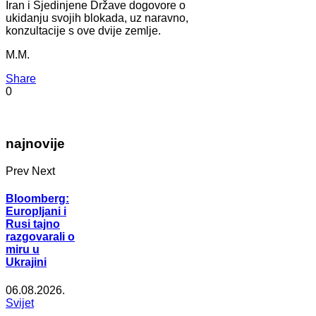
Iran i Sjedinjene Države dogovore o
ukidanju svojih blokada, uz naravno,
konzultacije s ove dvije zemlje.
M.M.
Share
0
najnovije
Prev
Next
Bloomberg:
Europljani i
Rusi tajno
razgovarali o
miru u
Ukrajini
06.08.2026.
Svijet