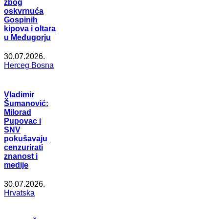
zbog
oskvrnuća
Gospinih
kipova i oltara
u Međugorju
30.07.2026.
Herceg Bosna
Vladimir
Šumanović:
Milorad
Pupovac i
SNV
pokušavaju
cenzurirati
znanost i
medije
30.07.2026.
Hrvatska