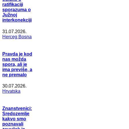
ratifikaciji
sporazuma o
Južnoj
interkonekciji
31.07.2026.
Herceg Bosna
Pravda je kod
nas možda
spora, ali je
ima previše, a
ne premalo
30.07.2026.
Hrvatska
Znanstvenici:
Sredozemlje
kakvo smo
poznavali