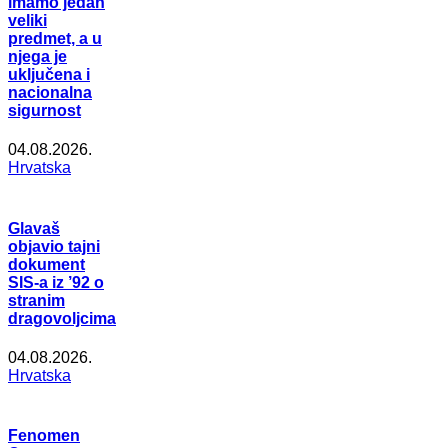
imamo jedan
veliki
predmet, a u
njega je
uključena i
nacionalna
sigurnost
04.08.2026.
Hrvatska
Glavaš
objavio tajni
dokument
SIS-a iz ’92 o
stranim
dragovoljcima
04.08.2026.
Hrvatska
Fenomen