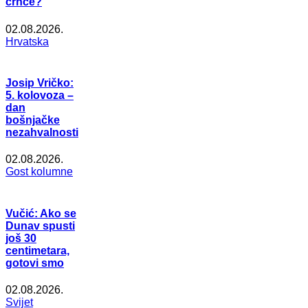
crnce?
02.08.2026.
Hrvatska
Josip Vričko:
5. kolovoza –
dan
bošnjačke
nezahvalnosti
02.08.2026.
Gost kolumne
Vučić: Ako se
Dunav spusti
još 30
centimetara,
gotovi smo
02.08.2026.
Svijet