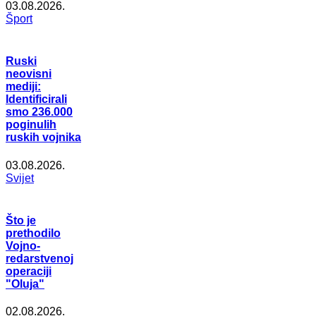
03.08.2026.
Šport
Ruski
neovisni
mediji:
Identificirali
smo 236.000
poginulih
ruskih vojnika
03.08.2026.
Svijet
Što je
prethodilo
Vojno-
redarstvenoj
operaciji
"Oluja"
02.08.2026.