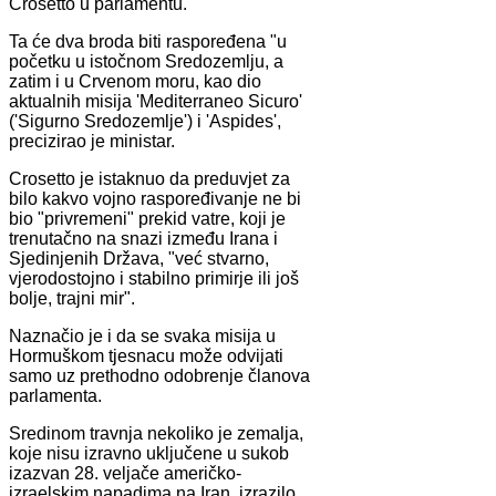
Crosetto u parlamentu.
Ta će dva broda biti raspoređena "u
početku u istočnom Sredozemlju, a
zatim i u Crvenom moru, kao dio
aktualnih misija 'Mediterraneo Sicuro'
('Sigurno Sredozemlje') i 'Aspides',
precizirao je ministar.
Crosetto je istaknuo da preduvjet za
bilo kakvo vojno raspoređivanje ne bi
bio "privremeni" prekid vatre, koji je
trenutačno na snazi između Irana i
Sjedinjenih Država, "već stvarno,
vjerodostojno i stabilno primirje ili još
bolje, trajni mir".
Naznačio je i da se svaka misija u
Hormuškom tjesnacu može odvijati
samo uz prethodno odobrenje članova
parlamenta.
Sredinom travnja nekoliko je zemalja,
koje nisu izravno uključene u sukob
izazvan 28. veljače američko-
izraelskim napadima na Iran, izrazilo