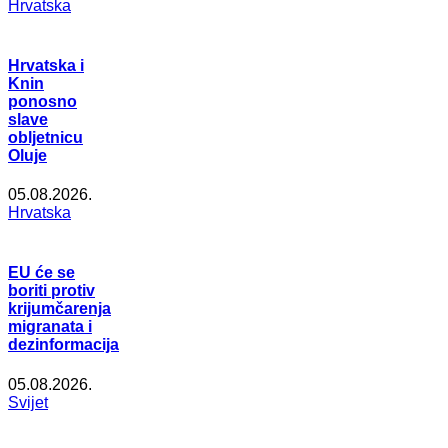
Hrvatska
Hrvatska i
Knin
ponosno
slave
obljetnicu
Oluje
05.08.2026.
Hrvatska
EU će se
boriti protiv
krijumčarenja
migranata i
dezinformacija
05.08.2026.
Svijet