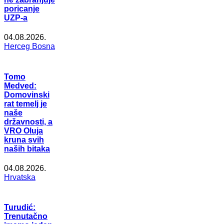
poricanje
UZP-a
04.08.2026.
Herceg Bosna
Tomo
Medved:
Domovinski
rat temelj je
naše
državnosti, a
VRO Oluja
kruna svih
naših bitaka
04.08.2026.
Hrvatska
Turudić:
Trenutačno