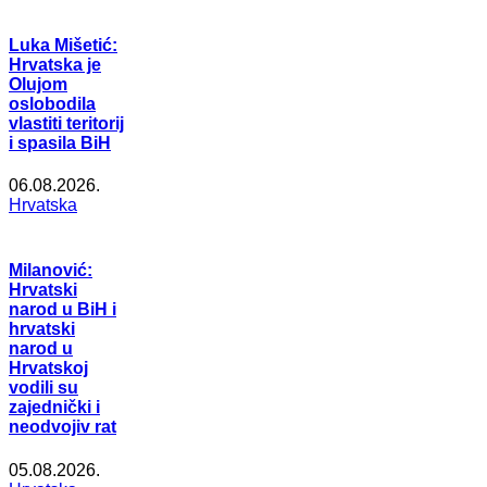
Luka Mišetić:
Hrvatska je
Olujom
oslobodila
vlastiti teritorij
i spasila BiH
06.08.2026.
Hrvatska
Milanović:
Hrvatski
narod u BiH i
hrvatski
narod u
Hrvatskoj
vodili su
zajednički i
neodvojiv rat
05.08.2026.