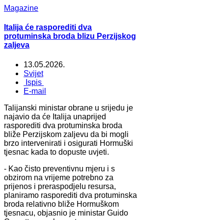
Magazine
Italija će rasporediti dva
protuminska broda blizu Perzijskog
zaljeva
13.05.2026.
Svijet
Ispis
E-mail
Talijanski ministar obrane u srijedu je
najavio da će Italija unaprijed
rasporediti dva protuminska broda
bliže Perzijskom zaljevu da bi mogli
brzo intervenirati i osigurati Hormuški
tjesnac kada to dopuste uvjeti.
- Kao čisto preventivnu mjeru i s
obzirom na vrijeme potrebno za
prijenos i preraspodjelu resursa,
planiramo rasporediti dva protuminska
broda relativno bliže Hormuškom
tjesnacu, objasnio je ministar Guido