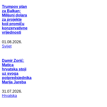
Trumpov plan
za Balkan:
Milijuni dolara
za projekte
koji promiču
konzervativne
vrijednosti
01.08.2026.
Svijet
Damir Zorić:
Matica
hrvatska stoji
uz svoga
potpredsjednika
Marija Jareba
31.07.2026.
Hrvatska