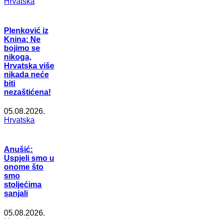
Hrvatska
Plenković iz
Knina: Ne
bojimo se
nikoga,
Hrvatska više
nikada neće
biti
nezaštićena!
05.08.2026.
Hrvatska
Anušić:
Uspjeli smo u
onome što
smo
stoljećima
sanjali
05.08.2026.