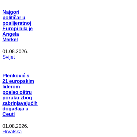
Najgori
političar u
poslijeratnoj
Europi bila je
Angela
Merkel
01.08.2026.
Svijet
Plenković s
21 europskim
liderom
poslao oštru
poruku zbog
zabrinjavajućih
događaja u
Ceuti
01.08.2026.
Hrvatska