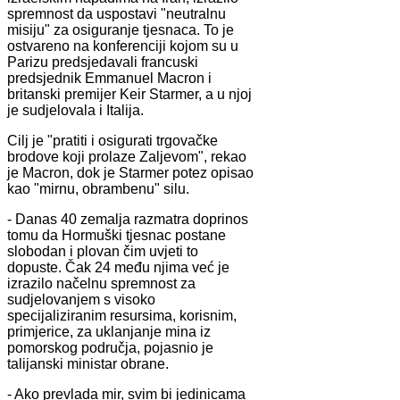
spremnost da uspostavi "neutralnu
misiju" za osiguranje tjesnaca. To je
ostvareno na konferenciji kojom su u
Parizu predsjedavali francuski
predsjednik Emmanuel Macron i
britanski premijer Keir Starmer, a u njoj
je sudjelovala i Italija.
Cilj je "pratiti i osigurati trgovačke
brodove koji prolaze Zaljevom", rekao
je Macron, dok je Starmer potez opisao
kao "mirnu, obrambenu" silu.
- Danas 40 zemalja razmatra doprinos
tomu da Hormuški tjesnac postane
slobodan i plovan čim uvjeti to
dopuste. Čak 24 među njima već je
izrazilo načelnu spremnost za
sudjelovanjem s visoko
specijaliziranim resursima, korisnim,
primjerice, za uklanjanje mina iz
pomorskog područja, pojasnio je
talijanski ministar obrane.
- Ako prevlada mir, svim bi jedinicama