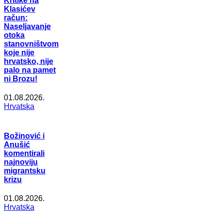
Kritike na
Klasićev
račun:
Naseljavanje
otoka
stanovništvom
koje nije
hrvatsko, nije
palo na pamet
ni Brozu!
01.08.2026.
Hrvatska
Božinović i
Anušić
komentirali
najnoviju
migrantsku
krizu
01.08.2026.
Hrvatska