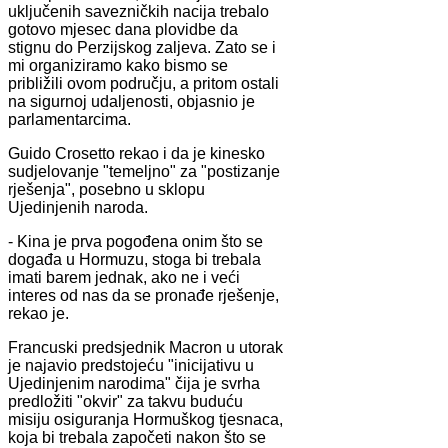
uključenih savezničkih nacija trebalo
gotovo mjesec dana plovidbe da
stignu do Perzijskog zaljeva. Zato se i
mi organiziramo kako bismo se
približili ovom području, a pritom ostali
na sigurnoj udaljenosti, objasnio je
parlamentarcima.
Guido Crosetto rekao i da je kinesko
sudjelovanje "temeljno" za "postizanje
rješenja", posebno u sklopu
Ujedinjenih naroda.
- Kina je prva pogođena onim što se
događa u Hormuzu, stoga bi trebala
imati barem jednak, ako ne i veći
interes od nas da se pronađe rješenje,
rekao je.
Francuski predsjednik Macron u utorak
je najavio predstojeću "inicijativu u
Ujedinjenim narodima" čija je svrha
predložiti "okvir" za takvu buduću
misiju osiguranja Hormuškog tjesnaca,
koja bi trebala započeti nakon što se