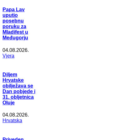
Papa Lav
uputio
posebnu
poruku za
Mladifest u
Međugorju
04.08.2026.
Vjera
Diljem
Hrvatske
obilježava se
Dan pobjede i
31. obljetnica
Oluje
04.08.2026.
Hrvatska
Priveden