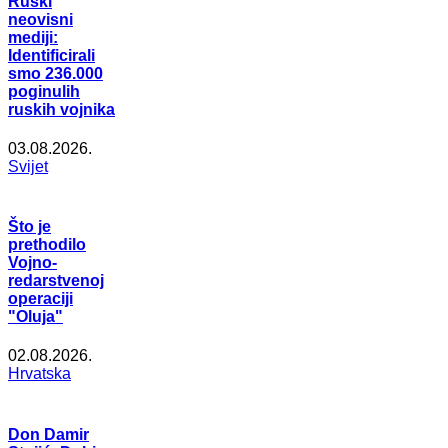
Ruski
neovisni
mediji:
Identificirali
smo 236.000
poginulih
ruskih vojnika
03.08.2026.
Svijet
Što je
prethodilo
Vojno-
redarstvenoj
operaciji
"Oluja"
02.08.2026.
Hrvatska
Don Damir