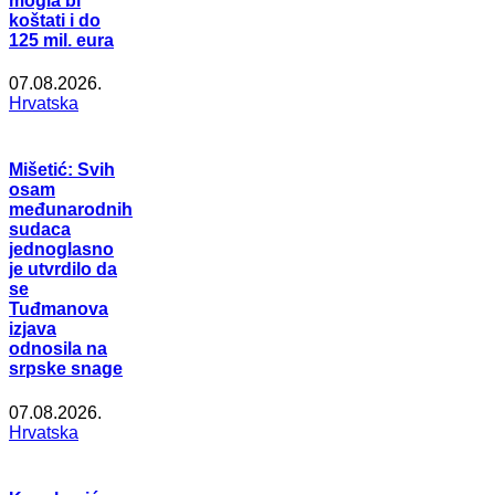
mogla bi
koštati i do
125 mil. eura
07.08.2026.
Hrvatska
Mišetić: Svih
osam
međunarodnih
sudaca
jednoglasno
je utvrdilo da
se
Tuđmanova
izjava
odnosila na
srpske snage
07.08.2026.
Hrvatska