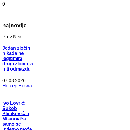
0
najnovije
Prev
Next
Jedan zločin
nikada ne
legitimira
drugi zločin, a
niti odmazdu
07.08.2026.
Herceg Bosna
Ivo Lovrić:
Sukob
Plenkovića i
Milanovića
samo se
uvjetno može