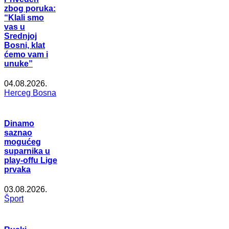
zbog poruka:
“Klali smo
vas u
Srednjoj
Bosni, klat
ćemo vam i
unuke”
04.08.2026.
Herceg Bosna
Dinamo
saznao
mogućeg
suparnika u
play-offu Lige
prvaka
03.08.2026.
Šport