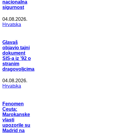
nacionalna
sigurnost
04.08.2026.
Hrvatska
Glavaš
objavio tajni
dokument
SIS-a iz ’92 o
stranim
dragovoljcima
04.08.2026.
Hrvatska
Fenomen
Ceuta:
Marokanske
vlasti
upozorile su
Madrid na