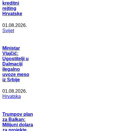
kreditni
rejting
Hrvatske
01.08.2026.
Svijet
Ministar
Vlajčić:
Ugostitelji u
Dalmaciji
ilegalno
uvoze meso
iz Srbije
01.08.2026.
Hrvatska
Trumpov plan
za Balkan:
Milijuni dolara
za projekte