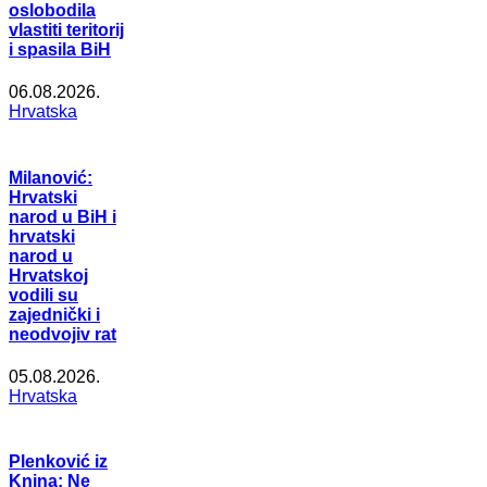
oslobodila
vlastiti teritorij
i spasila BiH
06.08.2026.
Hrvatska
Milanović:
Hrvatski
narod u BiH i
hrvatski
narod u
Hrvatskoj
vodili su
zajednički i
neodvojiv rat
05.08.2026.
Hrvatska
Plenković iz
Knina: Ne