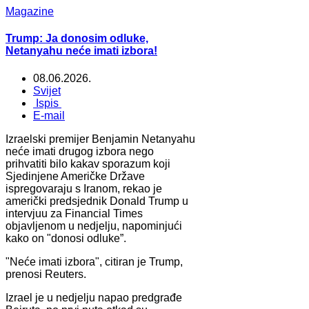
Magazine
Trump: Ja donosim odluke,
Netanyahu neće imati izbora!
08.06.2026.
Svijet
Ispis
E-mail
Izraelski premijer Benjamin Netanyahu
neće imati drugog izbora nego
prihvatiti bilo kakav sporazum koji
Sjedinjene Američke Države
ispregovaraju s Iranom, rekao je
američki predsjednik Donald Trump u
intervjuu za Financial Times
objavljenom u nedjelju, napominjući
kako on "donosi odluke”.
"Neće imati izbora", citiran je Trump,
prenosi Reuters.
Izrael je u nedjelju napao predgrađe