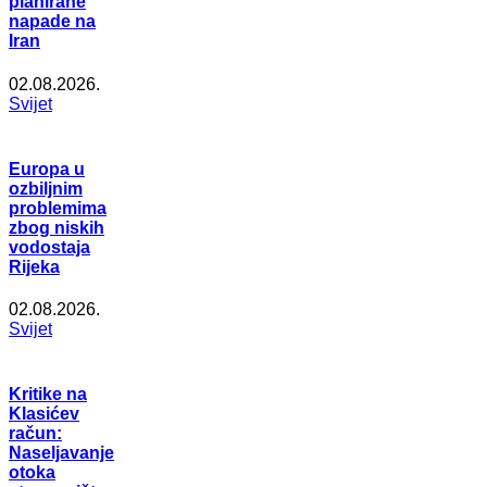
planirane
napade na
Iran
02.08.2026.
Svijet
Europa u
ozbiljnim
problemima
zbog niskih
vodostaja
Rijeka
02.08.2026.
Svijet
Kritike na
Klasićev
račun:
Naseljavanje
otoka