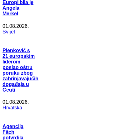
Europi bila je
Angela
Merkel
01.08.2026.
Svijet
Plenković s
21 europskim
liderom
poslao oštru
poruku zbog
zabrinjavajućih
događaja u
Ceuti
01.08.2026.
Hrvatska
Agencija
Fitch
potvrdila