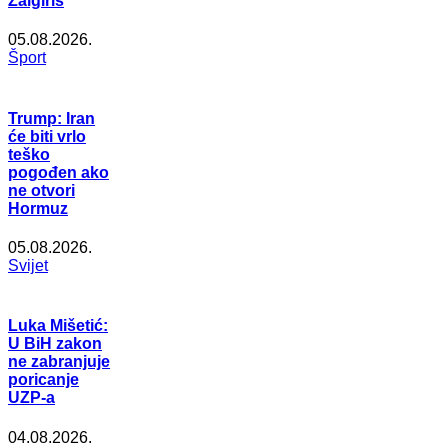
Žalgiris
05.08.2026.
Šport
Trump: Iran
će biti vrlo
teško
pogođen ako
ne otvori
Hormuz
05.08.2026.
Svijet
Luka Mišetić:
U BiH zakon
ne zabranjuje
poricanje
UZP-a
04.08.2026.