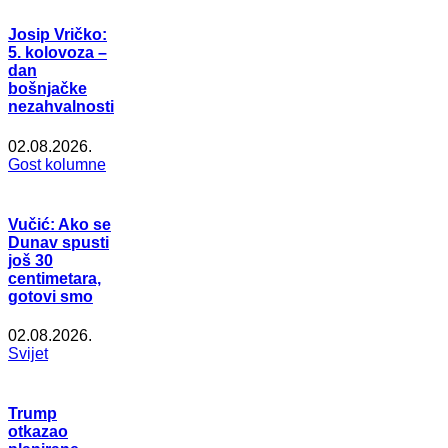
Josip Vričko:
5. kolovoza –
dan
bošnjačke
nezahvalnosti
02.08.2026.
Gost kolumne
Vučić: Ako se
Dunav spusti
još 30
centimetara,
gotovi smo
02.08.2026.
Svijet
Trump
otkazao