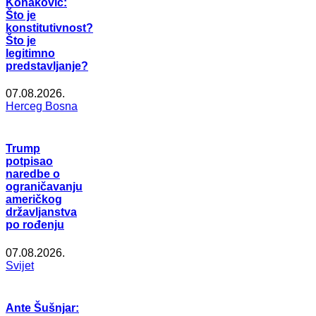
Konaković:
Što je
konstitutivnost?
Što je
legitimno
predstavljanje?
07.08.2026.
Herceg Bosna
Trump
potpisao
naredbe o
ograničavanju
američkog
državljanstva
po rođenju
07.08.2026.
Svijet
Ante Šušnjar: