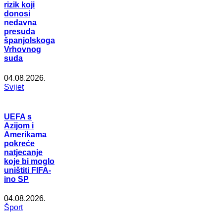
rizik koji
donosi
nedavna
presuda
španjolskoga
Vrhovnog
suda
04.08.2026.
Svijet
UEFA s
Azijom i
Amerikama
pokreće
natjecanje
koje bi moglo
uništiti FIFA-
ino SP
04.08.2026.
Šport