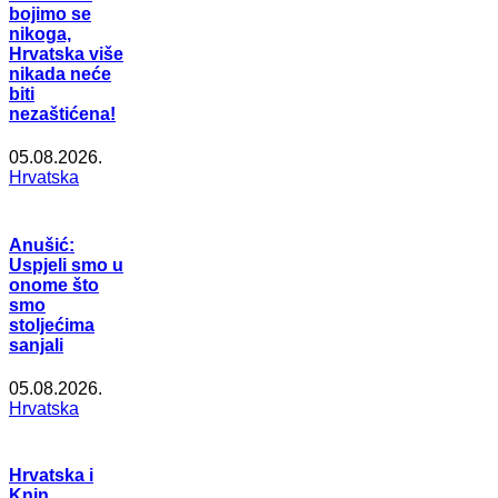
bojimo se
nikoga,
Hrvatska više
nikada neće
biti
nezaštićena!
05.08.2026.
Hrvatska
Anušić:
Uspjeli smo u
onome što
smo
stoljećima
sanjali
05.08.2026.
Hrvatska
Hrvatska i
Knin