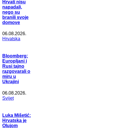
Hrvati nisu
napadali,
nego su
branili svoje
domove
06.08.2026.
Hrvatska
Bloomberg:
Europljani i
Rusi tajno
razgovarali o
miru u
Ukrajini
06.08.2026.
Svijet
Luka Mišetić:
Hrvatska je
Olujom