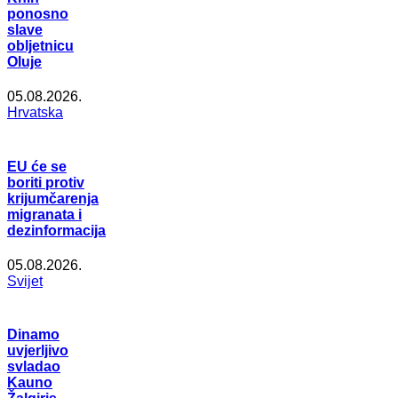
ponosno
slave
obljetnicu
Oluje
05.08.2026.
Hrvatska
EU će se
boriti protiv
krijumčarenja
migranata i
dezinformacija
05.08.2026.
Svijet
Dinamo
uvjerljivo
svladao
Kauno