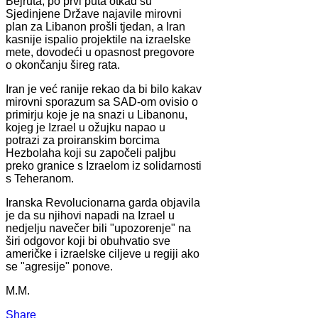
Bejruta, po prvi puta otkad su
Sjedinjene Države najavile mirovni
plan za Libanon prošli tjedan, a Iran
kasnije ispalio projektile na izraelske
mete, dovodeći u opasnost pregovore
o okončanju šireg rata.
Iran je već ranije rekao da bi bilo kakav
mirovni sporazum sa SAD-om ovisio o
primirju koje je na snazi u Libanonu,
kojeg je Izrael u ožujku napao u
potrazi za proiranskim borcima
Hezbolaha koji su započeli paljbu
preko granice s Izraelom iz solidarnosti
s Teheranom.
Iranska Revolucionarna garda objavila
je da su njihovi napadi na Izrael u
nedjelju navečer bili "upozorenje" na
širi odgovor koji bi obuhvatio sve
američke i izraelske ciljeve u regiji ako
se "agresije" ponove.
M.M.
Share