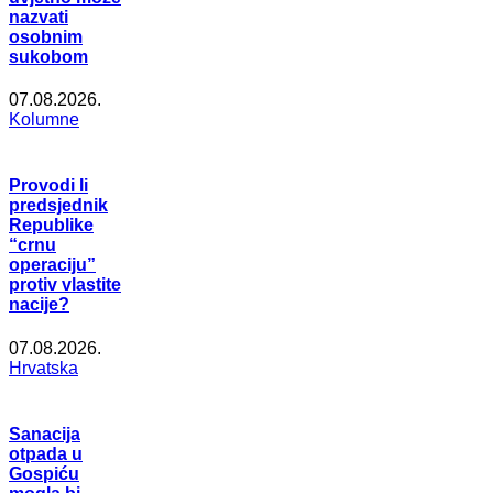
nazvati
osobnim
sukobom
07.08.2026.
Kolumne
Provodi li
predsjednik
Republike
“crnu
operaciju”
protiv vlastite
nacije?
07.08.2026.
Hrvatska
Sanacija
otpada u
Gospiću