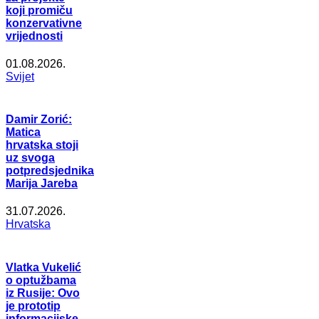
koji promiču
konzervativne
vrijednosti
01.08.2026.
Svijet
Damir Zorić:
Matica
hrvatska stoji
uz svoga
potpredsjednika
Marija Jareba
31.07.2026.
Hrvatska
Vlatka Vukelić
o optužbama
iz Rusije: Ovo
je prototip
informacijske