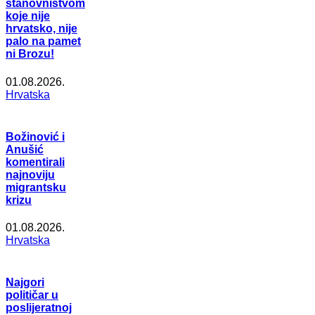
stanovništvom
koje nije
hrvatsko, nije
palo na pamet
ni Brozu!
01.08.2026.
Hrvatska
Božinović i
Anušić
komentirali
najnoviju
migrantsku
krizu
01.08.2026.
Hrvatska
Najgori
političar u
poslijeratnoj