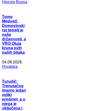
Herceg Bosna
Tomo
Medved:
Domovinski
rat temelj je
naše
državnosti, a
VRO Oluja
kruna svih
naših bitaka
04.08.2026.
Hrvatska
Turudić:
Trenutačno
imamo jedan
veliki
predmet, a u
njega je
uključena i