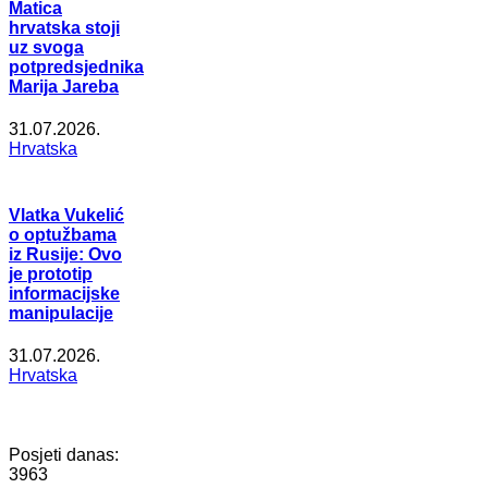
Matica
hrvatska stoji
uz svoga
potpredsjednika
Marija Jareba
31.07.2026.
Hrvatska
Vlatka Vukelić
o optužbama
iz Rusije: Ovo
je prototip
informacijske
manipulacije
31.07.2026.
Hrvatska
Posjeti danas:
3963