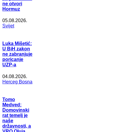
ne otvori
Hormuz
05.08.2026.
Svijet
Luka Mišetić:
U BiH zakon
ne zabranjuje
poricanje
UZP-a
04.08.2026.
Herceg Bosna
Tomo
Medved:
Domovinski
rat temelj je
naše
državnosti, a
VRO Oluja