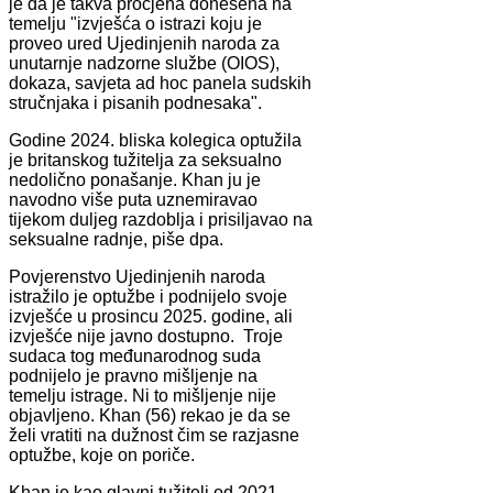
je da je takva procjena donesena na
temelju "izvješća o istrazi koju je
proveo ured Ujedinjenih naroda za
unutarnje nadzorne službe (OIOS),
dokaza, savjeta ad hoc panela sudskih
stručnjaka i pisanih podnesaka".
Godine 2024. bliska kolegica optužila
je britanskog tužitelja za seksualno
nedolično ponašanje. Khan ju je
navodno više puta uznemiravao
tijekom duljeg razdoblja i prisiljavao na
seksualne radnje, piše dpa.
Povjerenstvo Ujedinjenih naroda
istražilo je optužbe i podnijelo svoje
izvješće u prosincu 2025. godine, ali
izvješće nije javno dostupno. Troje
sudaca tog međunarodnog suda
podnijelo je pravno mišljenje na
temelju istrage. Ni to mišljenje nije
objavljeno. Khan (56) rekao je da se
želi vratiti na dužnost čim se razjasne
optužbe, koje on poriče.
Khan je kao glavni tužitelj od 2021.