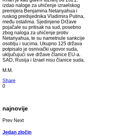
izdao naloge za uhićenje izraelskog
premijera Benjamina Netanyahua i
ruskog predsjednika Vladimira Putina,
među ostalima. Sjedinjene Države
pojačale su pritisak na sud, posebno
zbog naloga za uhićenje protiv
Netanyahua, te su nametnule sankcije
osoblju i sucima. Ukupno 125 država
potpisalo je osnivački ugovor suda,
uključujući sve države članice EU-a.
SAD, Rusija i Izrael nisu članice suda.
M.M.
Share
0
najnovije
Prev
Next
Jedan zločin