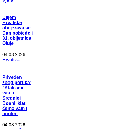
Vjera
Diljem
Hrvatske
obilježava se
Dan pobjede i
31. obljetnica
Oluje
04.08.2026.
Hrvatska
Priveden
zbog poruka:
“Klali smo
vas u
Srednjoj
Bosni, klat
ćemo vam i
unuke”
04.08.2026.