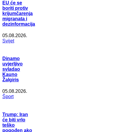
EU će se
boriti protiv
krijumčarenja
migranata i
dezinformacija
05.08.2026.
Svijet
Dinamo
uvjerljivo
svladao
Kauno
Žalgiris
05.08.2026.
Šport
Trump: Iran
će biti vrlo
teško
pogođen ako