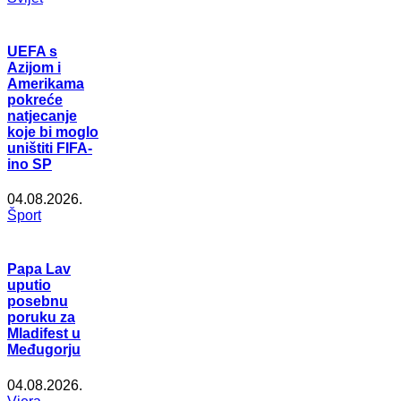
UEFA s
Azijom i
Amerikama
pokreće
natjecanje
koje bi moglo
uništiti FIFA-
ino SP
04.08.2026.
Šport
Papa Lav
uputio
posebnu
poruku za
Mladifest u
Međugorju
04.08.2026.