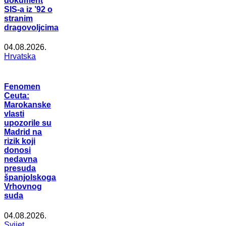
dokument
SIS-a iz ’92 o
stranim
dragovoljcima
04.08.2026.
Hrvatska
Fenomen
Ceuta:
Marokanske
vlasti
upozorile su
Madrid na
rizik koji
donosi
nedavna
presuda
španjolskoga
Vrhovnog
suda
04.08.2026.
Svijet