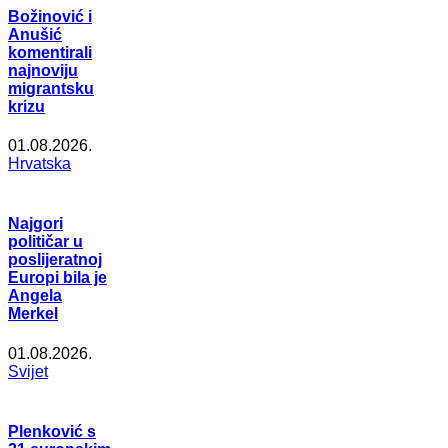
Božinović i
Anušić
komentirali
najnoviju
migrantsku
krizu
01.08.2026.
Hrvatska
Najgori
političar u
poslijeratnoj
Europi bila je
Angela
Merkel
01.08.2026.
Svijet
Plenković s