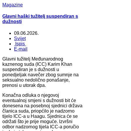
Magazine
Glavni haški tužitelj suspendiran s
dužnosti
09.06.2026.
Svijet
Ispis
E-mail
Glavni tužitelj Međunarodnog
kaznenog suda (ICC) Karim Khan
suspendiran je s dužnosti u
ponedjeljak navečer zbog sumnje na
seksualno nedolično ponašanje,
prenosi u utorak dpa.
Konačna odluka o njegovoj
eventualnoj smjeni s dužnosti bit će
donesena na posebnoj sjednici država
članica suda, priopćilo je nadzorno
tijelo ICC-a u Haagu. Sjednica će se
održati što je prije moguće. Izvršni
odbor nadzornog tijela ICC-a poručio