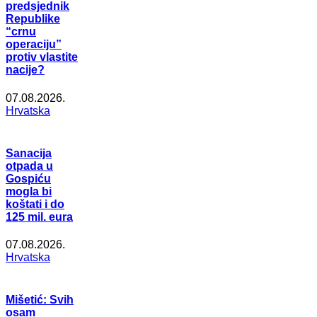
predsjednik
Republike
“crnu
operaciju”
protiv vlastite
nacije?
07.08.2026.
Hrvatska
Sanacija
otpada u
Gospiću
mogla bi
koštati i do
125 mil. eura
07.08.2026.
Hrvatska
Mišetić: Svih
osam