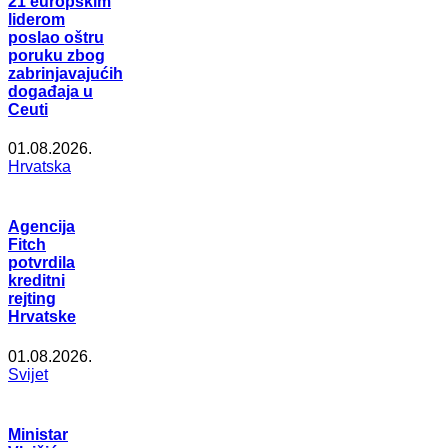
21 europskim
liderom
poslao oštru
poruku zbog
zabrinjavajućih
događaja u
Ceuti
01.08.2026.
Hrvatska
Agencija
Fitch
potvrdila
kreditni
rejting
Hrvatske
01.08.2026.
Svijet
Ministar