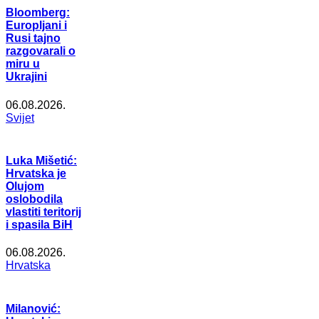
Bloomberg:
Europljani i
Rusi tajno
razgovarali o
miru u
Ukrajini
06.08.2026.
Svijet
Luka Mišetić:
Hrvatska je
Olujom
oslobodila
vlastiti teritorij
i spasila BiH
06.08.2026.
Hrvatska
Milanović: