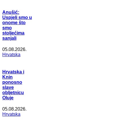
Anušić:
Uspjeli smo u
onome što
smo
stoljećima
sanjali
05.08.2026.
Hrvatska
Hrvatska i
Knin
ponosno
slave
obljetnicu
Oluje
05.08.2026.
Hrvatska