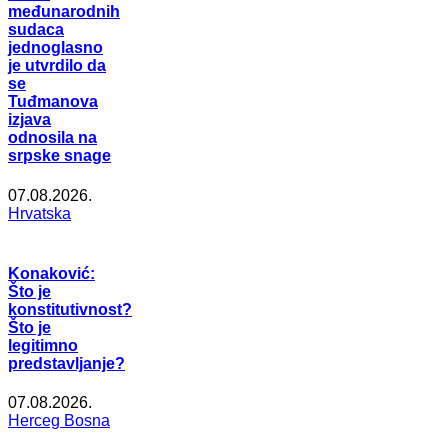
međunarodnih
sudaca
jednoglasno
je utvrdilo da
se
Tuđmanova
izjava
odnosila na
srpske snage
07.08.2026.
Hrvatska
Konaković:
Što je
konstitutivnost?
Što je
legitimno
predstavljanje?
07.08.2026.
Herceg Bosna