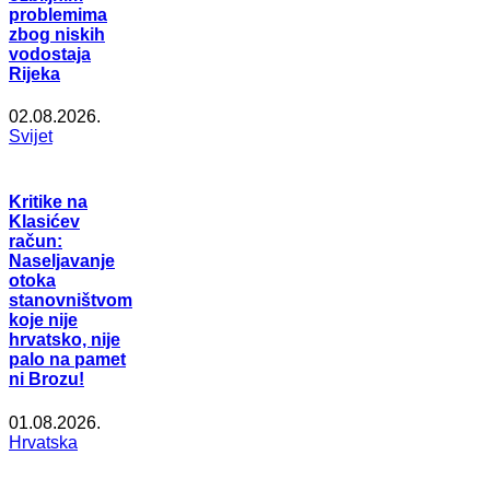
problemima
zbog niskih
vodostaja
Rijeka
02.08.2026.
Svijet
Kritike na
Klasićev
račun:
Naseljavanje
otoka
stanovništvom
koje nije
hrvatsko, nije
palo na pamet
ni Brozu!
01.08.2026.
Hrvatska