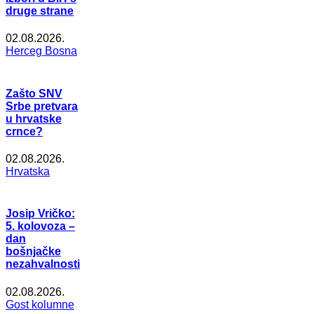
druge strane
02.08.2026.
Herceg Bosna
Zašto SNV
Srbe pretvara
u hrvatske
crnce?
02.08.2026.
Hrvatska
Josip Vričko:
5. kolovoza –
dan
bošnjačke
nezahvalnosti
02.08.2026.
Gost kolumne