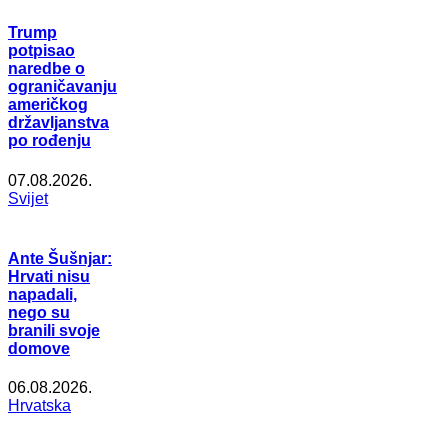
Trump
potpisao
naredbe o
ograničavanju
američkog
državljanstva
po rođenju
07.08.2026.
Svijet
Ante Šušnjar:
Hrvati nisu
napadali,
nego su
branili svoje
domove
06.08.2026.
Hrvatska