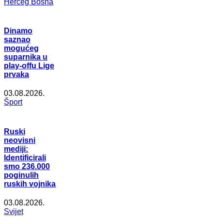
Herceg Bosna
Dinamo
saznao
mogućeg
suparnika u
play-offu Lige
prvaka
03.08.2026.
Šport
Ruski
neovisni
mediji:
Identificirali
smo 236.000
poginulih
ruskih vojnika
03.08.2026.
Svijet