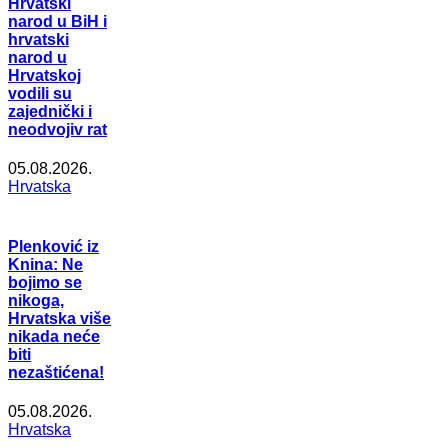
Hrvatski
narod u BiH i
hrvatski
narod u
Hrvatskoj
vodili su
zajednički i
neodvojiv rat
05.08.2026.
Hrvatska
Plenković iz
Knina: Ne
bojimo se
nikoga,
Hrvatska više
nikada neće
biti
nezaštićena!
05.08.2026.
Hrvatska