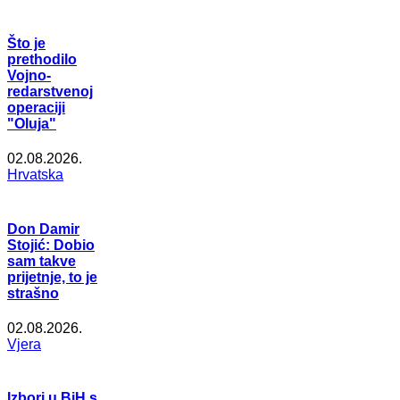
Što je
prethodilo
Vojno-
redarstvenoj
operaciji
"Oluja"
02.08.2026.
Hrvatska
Don Damir
Stojić: Dobio
sam takve
prijetnje, to je
strašno
02.08.2026.
Vjera
Izbori u BiH s