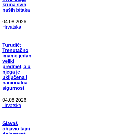
kruna svih
naših bitaka
04.08.2026.
Hrvatska
Turudić:
Trenutačno
imamo jedan
veliki
predmet, a u
njega je
uključena i
nacionalna
sigurnost
04.08.2026.
Hrvatska
Glavaš
objavio tajni