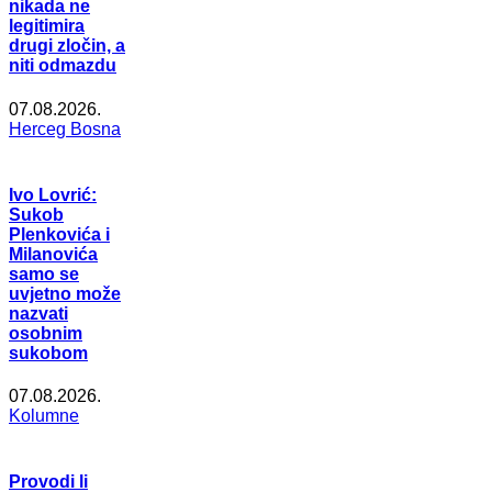
nikada ne
legitimira
drugi zločin, a
niti odmazdu
07.08.2026.
Herceg Bosna
Ivo Lovrić:
Sukob
Plenkovića i
Milanovića
samo se
uvjetno može
nazvati
osobnim
sukobom
07.08.2026.
Kolumne
Provodi li