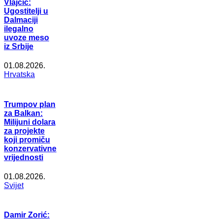
Vlajčić:
Ugostitelji u
Dalmaciji
ilegalno
uvoze meso
iz Srbije
01.08.2026.
Hrvatska
Trumpov plan
za Balkan:
Milijuni dolara
za projekte
koji promiču
konzervativne
vrijednosti
01.08.2026.
Svijet
Damir Zorić: